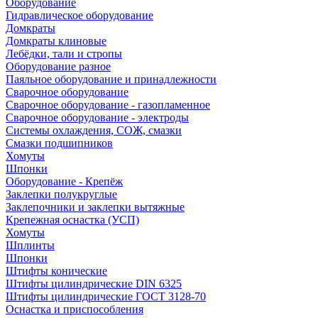
Оборудование
Гидравлическое оборудование
Домкраты
Домкраты клиновые
Лебёдки, тали и стропы
Оборудование разное
Паяльное оборудование и принадлежности
Сварочное оборудование
Сварочное оборудование - газопламенное
Сварочное оборудование - электроды
Системы охлаждения, СОЖ, смазки
Смазки подшипников
Хомуты
Шпонки
Оборудование - Крепёж
Заклепки полукруглые
Заклепочники и заклепки вытяжные
Крепежная оснастка (УСП)
Хомуты
Шплинты
Шпонки
Штифты конические
Штифты цилиндрические DIN 6325
Штифты цилиндрические ГОСТ 3128-70
Оснастка и приспособления