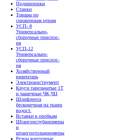
Подшипники
Станки
Товары по
сниженным ценам
УСП- 8
Универсально-
сборочные приспос-
ия
УСП-12
Универсально-
сборочные приспос-
ия
Хозяйственный
инвентарь
Электроинструмент
Круги тарельчатые 1Т
и чашечные ЧК,ЧЦ
Шлифлента
бесконечная на ткани
водост.
Вставки к пробкам
Штангенглубиномеры
и
штангентолщиномеры
Резцы контурные