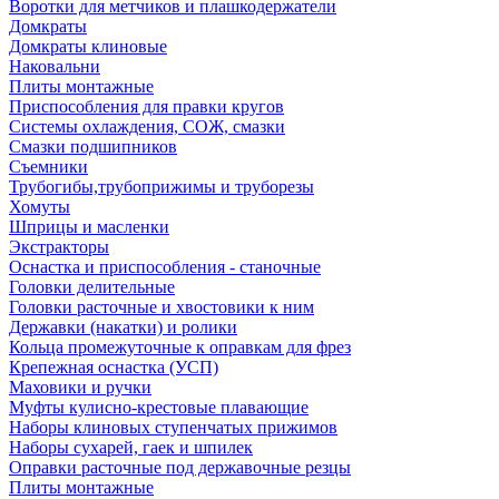
Воротки для метчиков и плашкодержатели
Домкраты
Домкраты клиновые
Наковальни
Плиты монтажные
Приспособления для правки кругов
Системы охлаждения, СОЖ, смазки
Смазки подшипников
Съемники
Трубогибы,трубоприжимы и труборезы
Хомуты
Шприцы и масленки
Экстракторы
Оснастка и приспособления - станочные
Головки делительные
Головки расточные и хвостовики к ним
Державки (накатки) и ролики
Кольца промежуточные к оправкам для фрез
Крепежная оснастка (УСП)
Маховики и ручки
Муфты кулисно-крестовые плавающие
Наборы клиновых ступенчатых прижимов
Наборы сухарей, гаек и шпилек
Оправки расточные под державочные резцы
Плиты монтажные