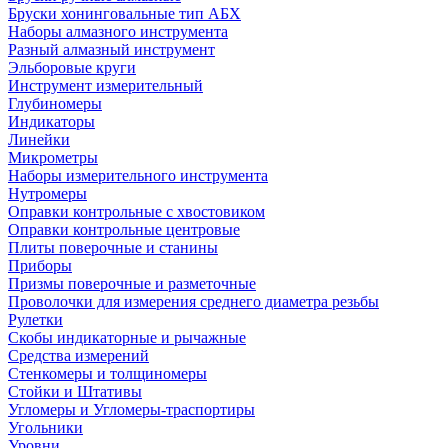
Бруски хонинговальные тип АБХ
Наборы алмазного инструмента
Разный алмазный инструмент
Эльборовые круги
Инструмент измерительный
Глубиномеры
Индикаторы
Линейки
Микрометры
Наборы измерительного инструмента
Нутромеры
Оправки контрольные с хвостовиком
Оправки контрольные центровые
Плиты поверочные и станины
Приборы
Призмы поверочные и разметочные
Проволочки для измерения среднего диаметра резьбы
Рулетки
Скобы индикаторные и рычажные
Средства измерений
Стенкомеры и толщиномеры
Стойки и Штативы
Угломеры и Угломеры-траспортиры
Угольники
Уровни