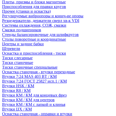
Плиты, призмы и блоки магнитные
Приспособления для правки кругов
Прочее (станки и оснастка)
Регулируемые виброопоры и конич-ие опоры
Резцедержатели, держатели сверл хв-к VDI
Системы охлаждения, СОЖ, смазки
Смазки подшипников
Стенды балансировочные для шлифкругов
Столы поворотные и координатные
Центры и задние бабки
Штревели
Оснастка и приспособления - тиски
Тиски слесарные
Тиски станочные
Тиски станочные специальные
Оснастка станочная - втулки переходные
Втулки 7:24 MAS 403 BT / КМ
Втулки 7:24 ГОСТ 25827 исп.1 / КМ
Втулки HSK / КМ
Втулки R8 / КМ
Втулки КМ / КМ для концевых фрез
Втулки КМ / КМ для центров
Втулки КМ / КМ с лапкой и клинья
Втулки ЦХ / КМ
Оснастка станочная - оправки и втулки