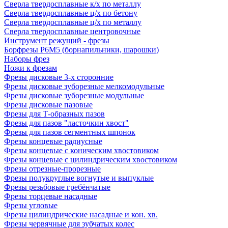
Сверла твердосплавные к/х по металлу
Сверла твердосплавные ц/х по бетону
Сверла твердосплавные ц/х по металлу
Сверла твердосплавные центровочные
Инструмент режущий - фрезы
Борфрезы Р6М5 (борнапильники, шарошки)
Наборы фрез
Ножи к фрезам
Фрезы дисковые 3-х сторонние
Фрезы дисковые зуборезные мелкомодульные
Фрезы дисковые зуборезные модульные
Фрезы дисковые пазовые
Фрезы для Т-образных пазов
Фрезы для пазов "ласточкин хвост"
Фрезы для пазов сегментных шпонок
Фрезы концевые радиусные
Фрезы концевые с коническим хвостовиком
Фрезы концевые с цилиндрическим хвостовиком
Фрезы отрезные-прорезные
Фрезы полукруглые вогнутые и выпуклые
Фрезы резьбовые гребёнчатые
Фрезы торцевые насадные
Фрезы угловые
Фрезы цилиндрические насадные и кон. хв.
Фрезы червячные для зубчатых колес