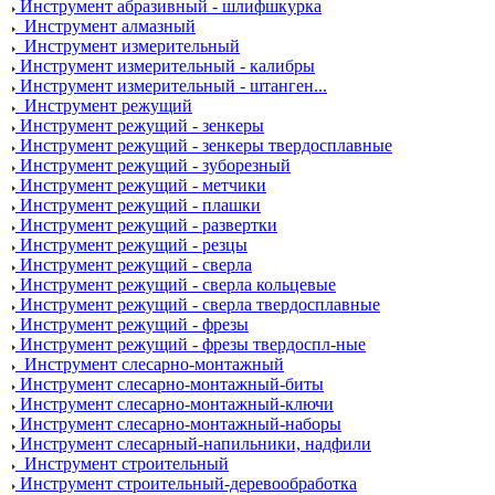
Инструмент абразивный - шлифшкурка
Инструмент алмазный
Инструмент измерительный
Инструмент измерительный - калибры
Инструмент измерительный - штанген...
Инструмент режущий
Инструмент режущий - зенкеры
Инструмент режущий - зенкеры твердосплавные
Инструмент режущий - зуборезный
Инструмент режущий - метчики
Инструмент режущий - плашки
Инструмент режущий - развертки
Инструмент режущий - резцы
Инструмент режущий - сверла
Инструмент режущий - сверла кольцевые
Инструмент режущий - сверла твердосплавные
Инструмент режущий - фрезы
Инструмент режущий - фрезы твердоспл-ные
Инструмент слесарно-монтажный
Инструмент слесарно-монтажный-биты
Инструмент слесарно-монтажный-ключи
Инструмент слесарно-монтажный-наборы
Инструмент слесарный-напильники, надфили
Инструмент строительный
Инструмент строительный-деревообработка