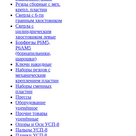
Резцы сборные с мех.
крепл. пластин
Сверла с 6-ти
гранным хвостовиком
Сверла с
цилиндрическим
хвостовиком левые
Борфрезы Р6М5,
Р6АМ5
(борнапильники,
шарошки)
Ключи накидные
Наборы резцов с
механическим
креплением пластин
Наборы сменных
пластин
Прессы
Оборудование
уценённое
Прочие товары
уценённые
Опоры и Оси УСП-8
Пальцы УСП-8
Планки УСП-8