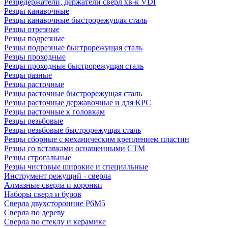
Резцедержатели, держатели сверл хв-к VDI
Резцы канавочные
Резцы канавочные быстрорежущая сталь
Резцы отрезные
Резцы подрезные
Резцы подрезные быстрорежущая сталь
Резцы проходные
Резцы проходные быстрорежущая сталь
Резцы разные
Резцы расточные
Резцы расточные быстрорежущая сталь
Резцы расточные державочные и для КРС
Резцы расточные к головкам
Резцы резьбовые
Резцы резьбовые быстрорежущая сталь
Резцы сборные с механическим креплением пластин
Резцы со вставками оснащенными СТМ
Резцы строгальные
Резцы чистовые широкие и специальные
Инструмент режущий - сверла
Алмазные сверла и коронки
Наборы сверл и буров
Сверла двухсторонние Р6М5
Сверла по дереву
Сверла по стеклу и керамике