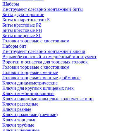
Шаберы
Инструмент слесарно-монтажный-биты
Биты двухсторонние
Биты квадратные тип S
Биты крестовые РZ
Биты крестовые РН
Биты шлицевые SL
Головки торцевые с хвостовиком
Наборы бит
Инструмент слесарно-монтажный-ключи
Взрывобезопасный и омеднённый инструмент
Воротки и оснаcтка для торцевых головок
Головки торцевые с хвостовиком
Головки торцевые сменные
Головки торцевые сменные дюймовые
Ключи динамометрические
Ключи для круглых шлицевых гаек
Ключи комбинированные
Ключи накидные кольцевые коленчатые и пр
Ключи разводные
Ключи разные
Ключи рожковые (гаечные)
Ключи торцевые
Ключи трубные
Ключи уцененные