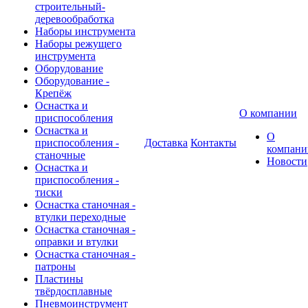
строительный-
деревообработка
Наборы инструмента
Наборы режущего
инструмента
Оборудование
Оборудование -
Крепёж
Оснастка и
О компании
приспособления
Оснастка и
О
приспособления -
Доставка
Контакты
компани
станочные
Новости
Оснастка и
приспособления -
тиски
Оснастка станочная -
втулки переходные
Оснастка станочная -
оправки и втулки
Оснастка станочная -
патроны
Пластины
твёрдосплавные
Пневмоинструмент