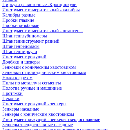
Циркули разметочные -Кронциркули
Инструмент измерительный - калибры
Калибры разные
Пробки гладкие
Пробки резьбовые
Инструмент измерительный - штанген...
Штангенглубиномеры
Штангенинструмент разный
Штангенрейсмасы
Штангенциркули
Инструмент режущий
Долбяки и шеверы
Зенковки с коническим хвостовиком
Зенковки с цилиндрическим хвостовиком
Ножи к фрезам
Пилы по металлу и сегменты
Полотна ручные и машинные
Протяжки
Цековки
Инструмент режущий - зенкеры
Зенкеры насадные
Зенкеры с коническим хвостовиком
Инструмент режущий - зенкеры твердосплавные
Зенкеры твердосплавные насадные
Зенкеры твердосплавные с коническим хвостовиком