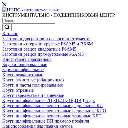
ИНСТРУМЕНТАЛЬНО - ПОДШИПНИКОВЫЙ ЦЕНТР
Каталог
Заготовки для резцов и осевого инструмента
Заготовки - стержни круглые Р6АМ5 и ВК6М
Заготовки резцов квадратные Р6АМ5
Заготовки резцов прямоугольные Р6АМ5
Инструмент абразивный
Бруски шлифовальные
Зерно шлифовальное
Круги вулканитовые
Круги зачистные (обдирочные)
Круги и пасты полировальные
Круги отрезные
Круги тарельчатые и чашечные
Круги шлифовальные 2П,3П,4П,ПВ,ПВД и др.
Круги шлифовальные лепестковые радиальные КЛ
Круги шлифовальные лепестковые радиальные КЛО
Круги шлифовальные лепестковые торцовые КЛТ
Круги шлифовальные ПП прямого профиля
Приспособления для правки кругов