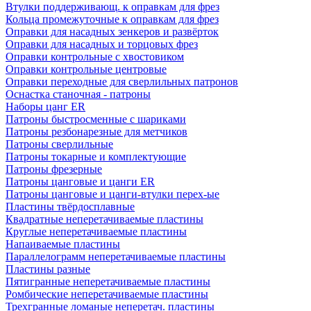
Втулки поддерживающ. к оправкам для фрез
Кольца промежуточные к оправкам для фрез
Оправки для насадных зенкеров и развёрток
Оправки для насадных и торцовых фрез
Оправки контрольные с хвостовиком
Оправки контрольные центровые
Оправки переходные для сверлильных патронов
Оснастка станочная - патроны
Наборы цанг ER
Патроны быстросменные с шариками
Патроны резбонарезные для метчиков
Патроны сверлильные
Патроны токарные и комплектующие
Патроны фрезерные
Патроны цанговые и цанги ER
Патроны цанговые и цанги-втулки перех-ые
Пластины твёрдосплавные
Квадратные неперетачиваемые пластины
Круглые неперетачиваемые пластины
Напаиваемые пластины
Параллелограмм неперетачиваемые пластины
Пластины разные
Пятигранные неперетачиваемые пластины
Ромбические неперетачиваемые пластины
Трехгранные ломаные неперетач. пластины