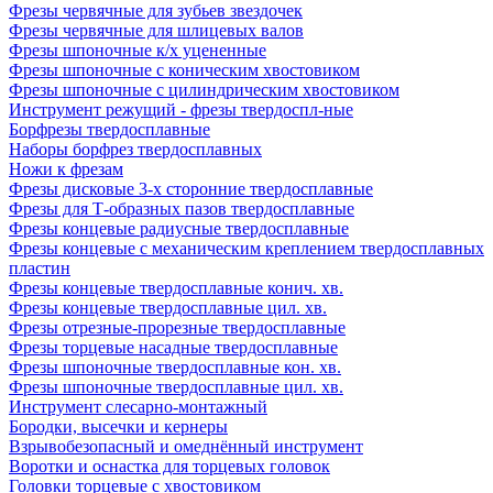
Фрезы червячные для зубьев звездочек
Фрезы червячные для шлицевых валов
Фрезы шпоночные к/х уцененные
Фрезы шпоночные с коническим хвостовиком
Фрезы шпоночные с цилиндрическим хвостовиком
Инструмент режущий - фрезы твердоспл-ные
Борфрезы твердосплавные
Наборы борфрез твердосплавных
Ножи к фрезам
Фрезы дисковые 3-х сторонние твердосплавные
Фрезы для Т-образных пазов твердосплавные
Фрезы концевые радиусные твердосплавные
Фрезы концевые с механическим креплением твердосплавных
пластин
Фрезы концевые твердосплавные конич. хв.
Фрезы концевые твердосплавные цил. хв.
Фрезы отрезные-прорезные твердосплавные
Фрезы торцевые насадные твердосплавные
Фрезы шпоночные твердосплавные кон. хв.
Фрезы шпоночные твердосплавные цил. хв.
Инструмент слесарно-монтажный
Бородки, высечки и кернеры
Взрывобезопасный и омеднённый инструмент
Воротки и оснаcтка для торцевых головок
Головки торцевые с хвостовиком