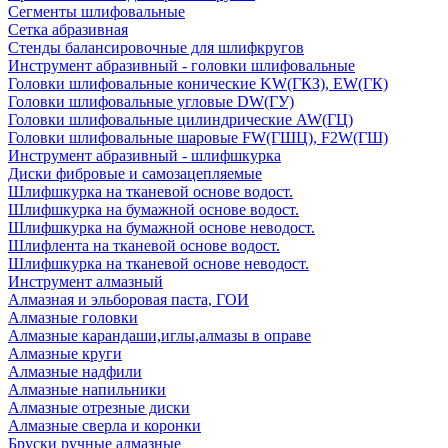
Сегменты шлифовальные
Сетка абразивная
Стенды балансировочные для шлифкругов
Инструмент абразивный - головки шлифовальные
Головки шлифовальные конические KW(ГКЗ), EW(ГК)
Головки шлифовальные угловые DW(ГУ)
Головки шлифовальные цилиндрические AW(ГЦ)
Головки шлифовальные шаровые FW(ГШЦ), F2W(ГШ)
Инструмент абразивный - шлифшкурка
Диски фибровые и самозацепляемые
Шлифшкурка на тканевой основе водост.
Шлифшкурка на бумажной основе водост.
Шлифшкурка на бумажной основе неводост.
Шлифлента на тканевой основе водост.
Шлифшкурка на тканевой основе неводост.
Инструмент алмазный
Алмазная и эльборовая паста, ГОИ
Алмазные головки
Алмазные карандаши,иглы,алмазы в оправе
Алмазные круги
Алмазные надфили
Алмазные напильники
Алмазные отрезные диски
Алмазные сверла и коронки
Бруски ручные алмазные