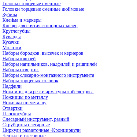
Головки торцевые сменные
Головки торцевые сменные дюймовые
Зубила
Клейма и маркеры
Клещи для снятия стопорных колец
Круглогубцы
Кувалды
Кусачки
Молотки
Наборы бородков, высечек и кернеров
Наборы ключей
Наборы напильников, надфилей и рашпилей
Наборы отверток
Наборы слесарно-монтажного инструмента
Наборы торцевых головок
Надфили
Ножницы для резки арматуры,кабеля,троса
Ножницы по металлу
Ножовки по металлу
Отвертки
Плоскогубцы
Слесарный инструмент, разный
Струбцины слесарные
Циркули разметочные -Кронциркули
Чертилки слесарные