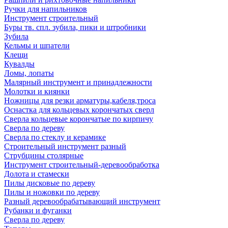
Ручки для напильников
Инструмент строительный
Буры тв. спл. зубила, пики и штробники
Зубила
Кельмы и шпатели
Клещи
Кувалды
Ломы, лопаты
Малярный инструмент и принадлежности
Молотки и киянки
Ножницы для резки арматуры,кабеля,троса
Оснастка для кольцевых корончатых сверл
Сверла кольцевые корончатые по кирпичу
Сверла по дереву
Сверла по стеклу и керамике
Строительный инструмент разный
Струбцины столярные
Инструмент строительный-деревообработка
Долота и стамески
Пилы дисковые по дереву
Пилы и ножовки по дереву
Разный деревообрабатывающий инструмент
Рубанки и фуганки
Сверла по дереву