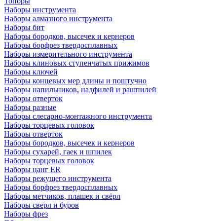
Топоры
Наборы инструмента
Наборы алмазного инструмента
Наборы бит
Наборы бородков, высечек и кернеров
Наборы борфрез твердосплавных
Наборы измерительного инструмента
Наборы клиновых ступенчатых прижимов
Наборы ключей
Наборы концевых мер длины и поштучно
Наборы напильников, надфилей и рашпилей
Наборы отверток
Наборы разные
Наборы слесарно-монтажного инструмента
Наборы торцевых головок
Наборы отверток
Наборы бородков, высечек и кернеров
Наборы сухарей, гаек и шпилек
Наборы торцевых головок
Наборы цанг ER
Наборы режущего инструмента
Наборы борфрез твердосплавных
Наборы метчиков, плашек и свёрл
Наборы сверл и буров
Наборы фрез