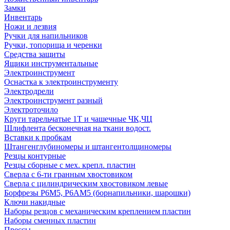
Замки
Инвентарь
Ножи и лезвия
Ручки для напильников
Ручки, топорища и черенки
Средства защиты
Ящики инструментальные
Электроинструмент
Оснастка к электроинструменту
Электродрели
Электроинструмент разный
Электроточило
Круги тарельчатые 1Т и чашечные ЧК,ЧЦ
Шлифлента бесконечная на ткани водост.
Вставки к пробкам
Штангенглубиномеры и штангентолщиномеры
Резцы контурные
Резцы сборные с мех. крепл. пластин
Сверла с 6-ти гранным хвостовиком
Сверла с цилиндрическим хвостовиком левые
Борфрезы Р6М5, Р6АМ5 (борнапильники, шарошки)
Ключи накидные
Наборы резцов с механическим креплением пластин
Наборы сменных пластин
Прессы