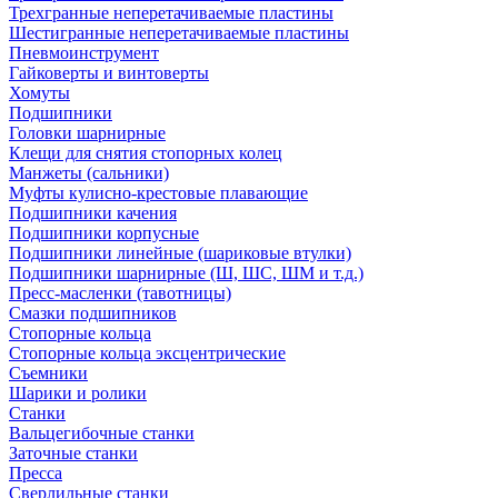
Трехгранные неперетачиваемые пластины
Шестигранные неперетачиваемые пластины
Пневмоинструмент
Гайковерты и винтоверты
Хомуты
Подшипники
Головки шарнирные
Клещи для снятия стопорных колец
Манжеты (сальники)
Муфты кулисно-крестовые плавающие
Подшипники качения
Подшипники корпусные
Подшипники линейные (шариковые втулки)
Подшипники шарнирные (Ш, ШС, ШМ и т.д.)
Пресс-масленки (тавотницы)
Смазки подшипников
Стопорные кольца
Стопорные кольца эксцентрические
Съемники
Шарики и ролики
Станки
Вальцегибочные станки
Заточные станки
Пресса
Сверлильные станки