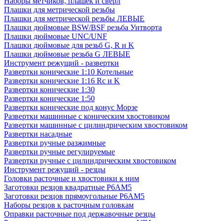
Наборы метчиков, плашек и свёрл
Плашки для метрической резьбы
Плашки для метрической резьбы ЛЕВЫЕ
Плашки дюймовые BSW/BSF резьба Уитворта
Плашки дюймовые UNC/UNF
Плашки дюймовые для резьб G, R и K
Плашки дюймовые резьба G ЛЕВЫЕ
Инструмент режущий - развертки
Развертки конические 1:10 Котельные
Развертки конические 1:16 Rc и K
Развертки конические 1:30
Развертки конические 1:50
Развертки конические под конус Морзе
Развертки машинные с коническим хвостовиком
Развертки машинные с цилиндрическим хвостовиком
Развертки насадные
Развертки ручные разжимные
Развертки ручные регулируемые
Развертки ручные с цилиндрическим хвостовиком
Инструмент режущий - резцы
Головки расточные и хвостовики к ним
Заготовки резцов квадратные Р6АМ5
Заготовки резцов прямоугольные Р6АМ5
Наборы резцов к расточным головкам
Оправки расточные под державочные резцы