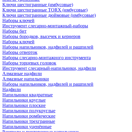
Ключи шестигранные (имбусовые)
Ключи шестигранные TORX (имбусовые)
Ключи шестигранные дюймовые (имбусовые)
Наборы ключей
Инструмент слесарно-монтажный-наборы
Наборы бит
Наборы бородков, высечек и кернеров
Наборы ключей
Наборы напильников, надфилей и рашпилей
Наборы отверток
Наборы слесарно-монтажного инструмента
Наборы торцевых головок
Инструмент слесарный-напильники, надфили
Алмазные надфили
Алмазные напильники
Наборы напильников, надфилей и рашпилей
Надфили
Напильники квадратные
Напильники круглые
Напильники плоские
Напильники полукруглые
Напильники ромбические
Напильники трехгранные
Напильники уценённые
Рашпили и рихтовочные напильники