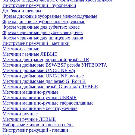
Инструмент режущий - зуборезный
Долбяки и шеверы
Фрезы дисковые зуборезные мелкомодульные
Фрезы дисковые зуборезные модульные
Фрезы червячные для зубчатых колес
Фрезы червячные для зубьев звездочек
Фрезы червячные для шлицевых валов
Инструмент режущий - метчики
Метчики гаечные
Метчики гаечные ЛЕВЫЕ
Метчики для трапецеидальной резьбы TR
Метчики дюймовые BSW/BSF резьба УИТВОРТА
Метчики дюймовые UNC/UNF м/р
Метчики дюймовые UNC/UNF ручные
Метчики дюймовые для резьб G, Rc и K
Метчики дюймовые резьб. G руч.,м/р ЛЕВЫЕ
Метчики машинно-ручные
Метчики машинно-ручные ЛЕВЫЕ
Метчики машинно-ручные твёрдосплавные
Метчики машинные бесстружечные
Метчики ручные
Метчики ручные ЛЕВЫЕ
Наборы метчиков, плашек и свёрл
Инструмент режущий - плашки