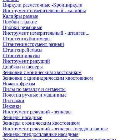
Циркули разметочные -Кронциркули
Инструмент измерительный - калибры
Калибры разные
Пробки гладкие
Пробки резьбовые
Инструмент измерительный - штанген...
Штангенглубиномеры
Штангенинструмент разный
Штангенрейсмасы
Штангенциркули
Инструмент режущий
Долбяки и шеверы
Зенковки с коническим хвостовиком
Зенковки с цилиндрическим хвостовиком
Ножи к фрезам
Пилы по металлу и сегменты
Полотна ручные и машинные
Протяжки
Цековки
Инструмент режущий - зенкеры
Зенкеры насадные
Зенкеры с коническим хвостовиком
Инструмент режущий - зенкеры твердосплавные
Зенкеры твердосплавные насадные
Зенкеры твердосплавные с коническим хвостовиком