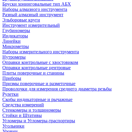
Бруски хонинговальные тип АБХ
Наборы алмазного инструмента
Разный алмазный инструмент
Эльборовые круги
Инструмент измерительный
Глубиномеры
Индикаторы
Линейки
Микрометры
Наборы измерительного инструмента
Нутромеры
Оправки контрольные с хвостовиком
Оправки контрольные центровые
Плиты поверочные и станины
Приборы
Призмы поверочные и разметочные
Проволочки для измерения среднего диаметра резьбы
Рулетки
Скобы индикаторные и рычажные
Средства измерений
Стенкомеры и толщиномеры
Стойки и Штативы
Угломеры и Угломеры-траспортиры
Угольники
Уровни