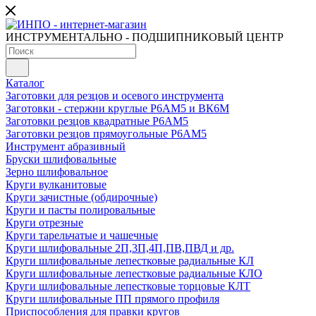
ИНСТРУМЕНТАЛЬНО - ПОДШИПНИКОВЫЙ ЦЕНТР
Каталог
Заготовки для резцов и осевого инструмента
Заготовки - стержни круглые Р6АМ5 и ВК6М
Заготовки резцов квадратные Р6АМ5
Заготовки резцов прямоугольные Р6АМ5
Инструмент абразивный
Бруски шлифовальные
Зерно шлифовальное
Круги вулканитовые
Круги зачистные (обдирочные)
Круги и пасты полировальные
Круги отрезные
Круги тарельчатые и чашечные
Круги шлифовальные 2П,3П,4П,ПВ,ПВД и др.
Круги шлифовальные лепестковые радиальные КЛ
Круги шлифовальные лепестковые радиальные КЛО
Круги шлифовальные лепестковые торцовые КЛТ
Круги шлифовальные ПП прямого профиля
Приспособления для правки кругов