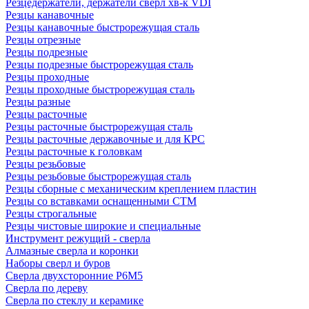
Резцедержатели, держатели сверл хв-к VDI
Резцы канавочные
Резцы канавочные быстрорежущая сталь
Резцы отрезные
Резцы подрезные
Резцы подрезные быстрорежущая сталь
Резцы проходные
Резцы проходные быстрорежущая сталь
Резцы разные
Резцы расточные
Резцы расточные быстрорежущая сталь
Резцы расточные державочные и для КРС
Резцы расточные к головкам
Резцы резьбовые
Резцы резьбовые быстрорежущая сталь
Резцы сборные с механическим креплением пластин
Резцы со вставками оснащенными СТМ
Резцы строгальные
Резцы чистовые широкие и специальные
Инструмент режущий - сверла
Алмазные сверла и коронки
Наборы сверл и буров
Сверла двухсторонние Р6М5
Сверла по дереву
Сверла по стеклу и керамике