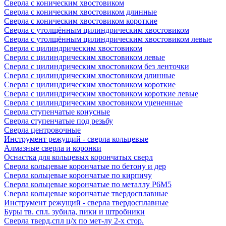
Сверла с коническим хвостовиком
Сверла с коническим хвостовиком длинные
Сверла с коническим хвостовиком короткие
Сверла с утолщённым цилиндрическим хвостовиком
Сверла с утолщённым цилиндрическим хвостовиком левые
Сверла с цилиндрическим хвостовиком
Сверла с цилиндрическим хвостовиком левые
Сверла с цилиндрическим хвостовиком без ленточки
Сверла с цилиндрическим хвостовиком длинные
Сверла с цилиндрическим хвостовиком короткие
Сверла с цилиндрическим хвостовиком короткие левые
Сверла с цилиндрическим хвостовиком уцененные
Сверла ступенчатые конусные
Сверла ступенчатые под резьбу
Сверла центровочные
Инструмент режущий - сверла кольцевые
Алмазные сверла и коронки
Оснастка для кольцевых корончатых сверл
Сверла кольцевые корончатые по бетону и дер
Сверла кольцевые корончатые по кирпичу
Сверла кольцевые корончатые по металлу Р6М5
Сверла кольцевые корончатые твердосплавные
Инструмент режущий - сверла твердосплавные
Буры тв. спл. зубила, пики и штробники
Сверла тверд.спл ц/х по мет-лу 2-х стор.