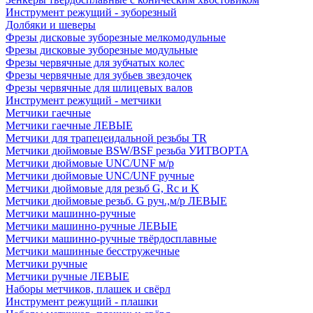
Инструмент режущий - зуборезный
Долбяки и шеверы
Фрезы дисковые зуборезные мелкомодульные
Фрезы дисковые зуборезные модульные
Фрезы червячные для зубчатых колес
Фрезы червячные для зубьев звездочек
Фрезы червячные для шлицевых валов
Инструмент режущий - метчики
Метчики гаечные
Метчики гаечные ЛЕВЫЕ
Метчики для трапецеидальной резьбы TR
Метчики дюймовые BSW/BSF резьба УИТВОРТА
Метчики дюймовые UNC/UNF м/р
Метчики дюймовые UNC/UNF ручные
Метчики дюймовые для резьб G, Rc и K
Метчики дюймовые резьб. G руч.,м/р ЛЕВЫЕ
Метчики машинно-ручные
Метчики машинно-ручные ЛЕВЫЕ
Метчики машинно-ручные твёрдосплавные
Метчики машинные бесстружечные
Метчики ручные
Метчики ручные ЛЕВЫЕ
Наборы метчиков, плашек и свёрл
Инструмент режущий - плашки