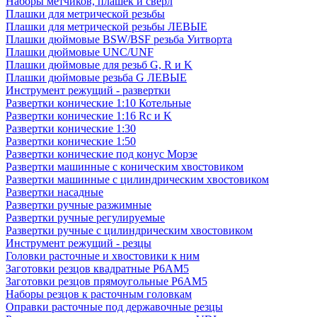
Наборы метчиков, плашек и свёрл
Плашки для метрической резьбы
Плашки для метрической резьбы ЛЕВЫЕ
Плашки дюймовые BSW/BSF резьба Уитворта
Плашки дюймовые UNC/UNF
Плашки дюймовые для резьб G, R и K
Плашки дюймовые резьба G ЛЕВЫЕ
Инструмент режущий - развертки
Развертки конические 1:10 Котельные
Развертки конические 1:16 Rc и K
Развертки конические 1:30
Развертки конические 1:50
Развертки конические под конус Морзе
Развертки машинные с коническим хвостовиком
Развертки машинные с цилиндрическим хвостовиком
Развертки насадные
Развертки ручные разжимные
Развертки ручные регулируемые
Развертки ручные с цилиндрическим хвостовиком
Инструмент режущий - резцы
Головки расточные и хвостовики к ним
Заготовки резцов квадратные Р6АМ5
Заготовки резцов прямоугольные Р6АМ5
Наборы резцов к расточным головкам
Оправки расточные под державочные резцы