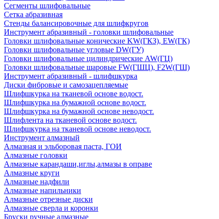
Сегменты шлифовальные
Сетка абразивная
Стенды балансировочные для шлифкругов
Инструмент абразивный - головки шлифовальные
Головки шлифовальные конические KW(ГКЗ), EW(ГК)
Головки шлифовальные угловые DW(ГУ)
Головки шлифовальные цилиндрические AW(ГЦ)
Головки шлифовальные шаровые FW(ГШЦ), F2W(ГШ)
Инструмент абразивный - шлифшкурка
Диски фибровые и самозацепляемые
Шлифшкурка на тканевой основе водост.
Шлифшкурка на бумажной основе водост.
Шлифшкурка на бумажной основе неводост.
Шлифлента на тканевой основе водост.
Шлифшкурка на тканевой основе неводост.
Инструмент алмазный
Алмазная и эльборовая паста, ГОИ
Алмазные головки
Алмазные карандаши,иглы,алмазы в оправе
Алмазные круги
Алмазные надфили
Алмазные напильники
Алмазные отрезные диски
Алмазные сверла и коронки
Бруски ручные алмазные