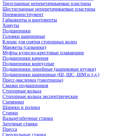
Трехгранные неперетачиваемые пластины
Шестигранные неперетачиваемые пластины
Пневмоинструмент
Гайковерты и винтоверты
Хомуты
Подшипники
Головки шарнирные
Клещи для снятия стопорных колец
Манжеты (сальники)
Муфты кулисно-крестовые плавающие
Подшипники качения
Подшипники корпусные
Подшипники линейные (шариковые втулки)
Подшипники шарнирные (Ш, ШС, ШМ и т.д.)
Пресс-масленки (тавотницы)
Смазки подшипников
Стопорные кольца
Стопорные кольца эксцентрические
Съемники
Шарики и ролики
Станки
Вальцегибочные станки
Заточные станки
Пресса
Сверлильные станки