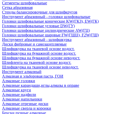
Сегменты шлифовальные
Сетка абразивная
Стенды балансировочные для шлифкругов
Инструмент абразивный - головки шлифовальные
Головки шлифовальные конические KW(ГКЗ), EW(ГК)
Головки шлифовальные угловые DW(ГУ)
Головки шлифовальные цилиндрические AW(ГЦ)
Головки шлифовальные шаровые FW(ГШЦ), F2W(ГШ)
Инструмент абразивный - шлифшкурка
Диски фибровые и самозацепляемые
Шлифшкурка на тканевой основе водост.
Шлифшкурка на бумажной основе водост.
Шлифшкурка на бумажной основе неводост.
Шлифлента на тканевой основе водост.
Шлифшкурка на тканевой основе неводост.
Инструмент алмазный
Алмазная и эльборовая паста, ГОИ
Алмазные головки
Алмазные карандаши,иглы,алмазы в оправе
Алмазные круги
Алмазные надфили
Алмазные напильники
Алмазные отрезные диски
Алмазные сверла и коронки
Бруски ручные алмазные