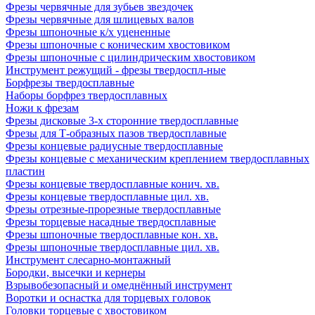
Фрезы червячные для зубьев звездочек
Фрезы червячные для шлицевых валов
Фрезы шпоночные к/х уцененные
Фрезы шпоночные с коническим хвостовиком
Фрезы шпоночные с цилиндрическим хвостовиком
Инструмент режущий - фрезы твердоспл-ные
Борфрезы твердосплавные
Наборы борфрез твердосплавных
Ножи к фрезам
Фрезы дисковые 3-х сторонние твердосплавные
Фрезы для Т-образных пазов твердосплавные
Фрезы концевые радиусные твердосплавные
Фрезы концевые с механическим креплением твердосплавных
пластин
Фрезы концевые твердосплавные конич. хв.
Фрезы концевые твердосплавные цил. хв.
Фрезы отрезные-прорезные твердосплавные
Фрезы торцевые насадные твердосплавные
Фрезы шпоночные твердосплавные кон. хв.
Фрезы шпоночные твердосплавные цил. хв.
Инструмент слесарно-монтажный
Бородки, высечки и кернеры
Взрывобезопасный и омеднённый инструмент
Воротки и оснаcтка для торцевых головок
Головки торцевые с хвостовиком