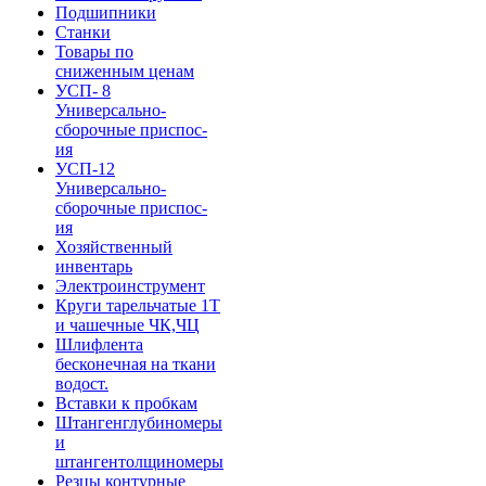
Подшипники
Станки
Товары по
сниженным ценам
УСП- 8
Универсально-
сборочные приспос-
ия
УСП-12
Универсально-
сборочные приспос-
ия
Хозяйственный
инвентарь
Электроинструмент
Круги тарельчатые 1Т
и чашечные ЧК,ЧЦ
Шлифлента
бесконечная на ткани
водост.
Вставки к пробкам
Штангенглубиномеры
и
штангентолщиномеры
Резцы контурные