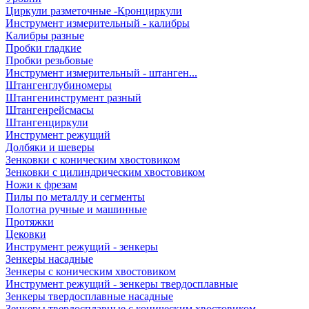
Циркули разметочные -Кронциркули
Инструмент измерительный - калибры
Калибры разные
Пробки гладкие
Пробки резьбовые
Инструмент измерительный - штанген...
Штангенглубиномеры
Штангенинструмент разный
Штангенрейсмасы
Штангенциркули
Инструмент режущий
Долбяки и шеверы
Зенковки с коническим хвостовиком
Зенковки с цилиндрическим хвостовиком
Ножи к фрезам
Пилы по металлу и сегменты
Полотна ручные и машинные
Протяжки
Цековки
Инструмент режущий - зенкеры
Зенкеры насадные
Зенкеры с коническим хвостовиком
Инструмент режущий - зенкеры твердосплавные
Зенкеры твердосплавные насадные
Зенкеры твердосплавные с коническим хвостовиком