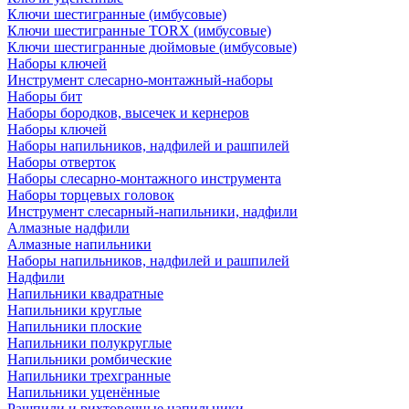
Ключи шестигранные (имбусовые)
Ключи шестигранные TORX (имбусовые)
Ключи шестигранные дюймовые (имбусовые)
Наборы ключей
Инструмент слесарно-монтажный-наборы
Наборы бит
Наборы бородков, высечек и кернеров
Наборы ключей
Наборы напильников, надфилей и рашпилей
Наборы отверток
Наборы слесарно-монтажного инструмента
Наборы торцевых головок
Инструмент слесарный-напильники, надфили
Алмазные надфили
Алмазные напильники
Наборы напильников, надфилей и рашпилей
Надфили
Напильники квадратные
Напильники круглые
Напильники плоские
Напильники полукруглые
Напильники ромбические
Напильники трехгранные
Напильники уценённые
Рашпили и рихтовочные напильники