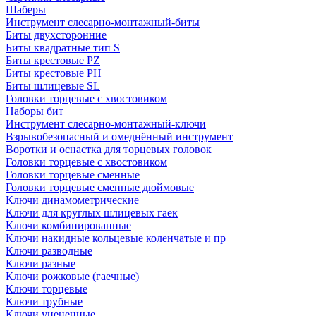
Шаберы
Инструмент слесарно-монтажный-биты
Биты двухсторонние
Биты квадратные тип S
Биты крестовые РZ
Биты крестовые РН
Биты шлицевые SL
Головки торцевые с хвостовиком
Наборы бит
Инструмент слесарно-монтажный-ключи
Взрывобезопасный и омеднённый инструмент
Воротки и оснаcтка для торцевых головок
Головки торцевые с хвостовиком
Головки торцевые сменные
Головки торцевые сменные дюймовые
Ключи динамометрические
Ключи для круглых шлицевых гаек
Ключи комбинированные
Ключи накидные кольцевые коленчатые и пр
Ключи разводные
Ключи разные
Ключи рожковые (гаечные)
Ключи торцевые
Ключи трубные
Ключи уцененные