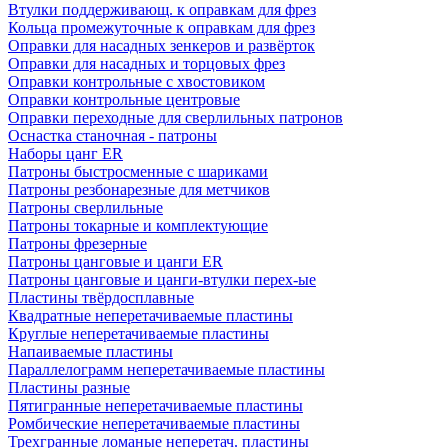
Втулки поддерживающ. к оправкам для фрез
Кольца промежуточные к оправкам для фрез
Оправки для насадных зенкеров и развёрток
Оправки для насадных и торцовых фрез
Оправки контрольные с хвостовиком
Оправки контрольные центровые
Оправки переходные для сверлильных патронов
Оснастка станочная - патроны
Наборы цанг ER
Патроны быстросменные с шариками
Патроны резбонарезные для метчиков
Патроны сверлильные
Патроны токарные и комплектующие
Патроны фрезерные
Патроны цанговые и цанги ER
Патроны цанговые и цанги-втулки перех-ые
Пластины твёрдосплавные
Квадратные неперетачиваемые пластины
Круглые неперетачиваемые пластины
Напаиваемые пластины
Параллелограмм неперетачиваемые пластины
Пластины разные
Пятигранные неперетачиваемые пластины
Ромбические неперетачиваемые пластины
Трехгранные ломаные неперетач. пластины