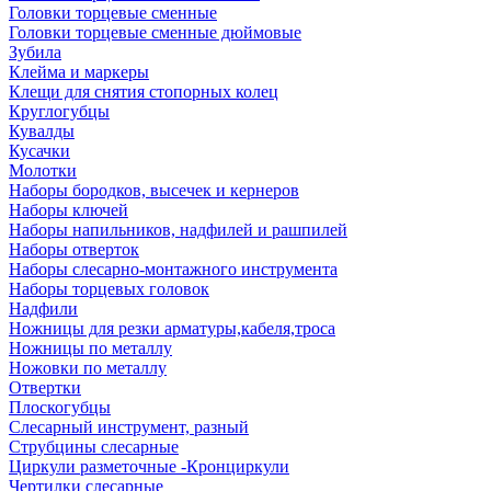
Головки торцевые сменные
Головки торцевые сменные дюймовые
Зубила
Клейма и маркеры
Клещи для снятия стопорных колец
Круглогубцы
Кувалды
Кусачки
Молотки
Наборы бородков, высечек и кернеров
Наборы ключей
Наборы напильников, надфилей и рашпилей
Наборы отверток
Наборы слесарно-монтажного инструмента
Наборы торцевых головок
Надфили
Ножницы для резки арматуры,кабеля,троса
Ножницы по металлу
Ножовки по металлу
Отвертки
Плоскогубцы
Слесарный инструмент, разный
Струбцины слесарные
Циркули разметочные -Кронциркули
Чертилки слесарные