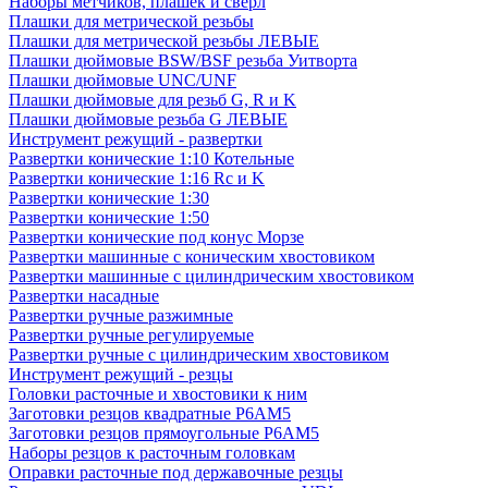
Наборы метчиков, плашек и свёрл
Плашки для метрической резьбы
Плашки для метрической резьбы ЛЕВЫЕ
Плашки дюймовые BSW/BSF резьба Уитворта
Плашки дюймовые UNC/UNF
Плашки дюймовые для резьб G, R и K
Плашки дюймовые резьба G ЛЕВЫЕ
Инструмент режущий - развертки
Развертки конические 1:10 Котельные
Развертки конические 1:16 Rc и K
Развертки конические 1:30
Развертки конические 1:50
Развертки конические под конус Морзе
Развертки машинные с коническим хвостовиком
Развертки машинные с цилиндрическим хвостовиком
Развертки насадные
Развертки ручные разжимные
Развертки ручные регулируемые
Развертки ручные с цилиндрическим хвостовиком
Инструмент режущий - резцы
Головки расточные и хвостовики к ним
Заготовки резцов квадратные Р6АМ5
Заготовки резцов прямоугольные Р6АМ5
Наборы резцов к расточным головкам
Оправки расточные под державочные резцы