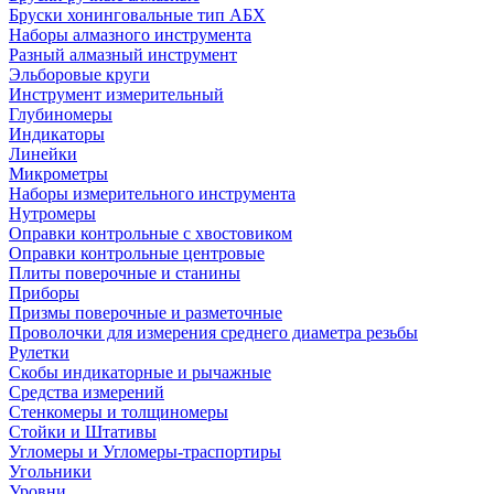
Бруски хонинговальные тип АБХ
Наборы алмазного инструмента
Разный алмазный инструмент
Эльборовые круги
Инструмент измерительный
Глубиномеры
Индикаторы
Линейки
Микрометры
Наборы измерительного инструмента
Нутромеры
Оправки контрольные с хвостовиком
Оправки контрольные центровые
Плиты поверочные и станины
Приборы
Призмы поверочные и разметочные
Проволочки для измерения среднего диаметра резьбы
Рулетки
Скобы индикаторные и рычажные
Средства измерений
Стенкомеры и толщиномеры
Стойки и Штативы
Угломеры и Угломеры-траспортиры
Угольники
Уровни