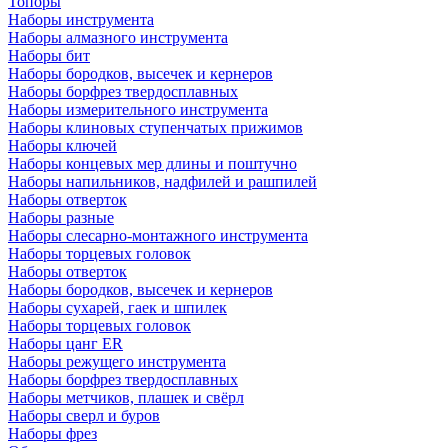
Топоры
Наборы инструмента
Наборы алмазного инструмента
Наборы бит
Наборы бородков, высечек и кернеров
Наборы борфрез твердосплавных
Наборы измерительного инструмента
Наборы клиновых ступенчатых прижимов
Наборы ключей
Наборы концевых мер длины и поштучно
Наборы напильников, надфилей и рашпилей
Наборы отверток
Наборы разные
Наборы слесарно-монтажного инструмента
Наборы торцевых головок
Наборы отверток
Наборы бородков, высечек и кернеров
Наборы сухарей, гаек и шпилек
Наборы торцевых головок
Наборы цанг ER
Наборы режущего инструмента
Наборы борфрез твердосплавных
Наборы метчиков, плашек и свёрл
Наборы сверл и буров
Наборы фрез