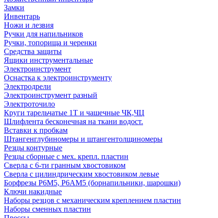
Замки
Инвентарь
Ножи и лезвия
Ручки для напильников
Ручки, топорища и черенки
Средства защиты
Ящики инструментальные
Электроинструмент
Оснастка к электроинструменту
Электродрели
Электроинструмент разный
Электроточило
Круги тарельчатые 1Т и чашечные ЧК,ЧЦ
Шлифлента бесконечная на ткани водост.
Вставки к пробкам
Штангенглубиномеры и штангентолщиномеры
Резцы контурные
Резцы сборные с мех. крепл. пластин
Сверла с 6-ти гранным хвостовиком
Сверла с цилиндрическим хвостовиком левые
Борфрезы Р6М5, Р6АМ5 (борнапильники, шарошки)
Ключи накидные
Наборы резцов с механическим креплением пластин
Наборы сменных пластин
Прессы