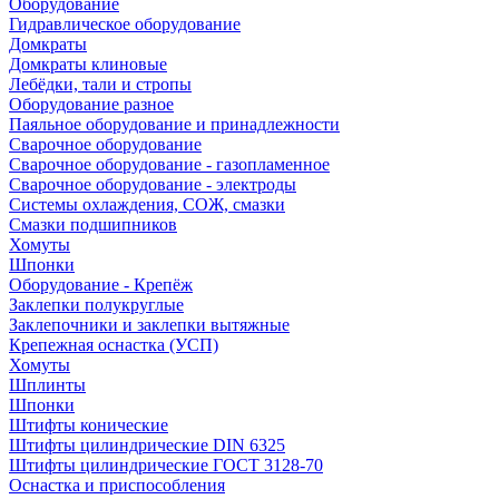
Оборудование
Гидравлическое оборудование
Домкраты
Домкраты клиновые
Лебёдки, тали и стропы
Оборудование разное
Паяльное оборудование и принадлежности
Сварочное оборудование
Сварочное оборудование - газопламенное
Сварочное оборудование - электроды
Системы охлаждения, СОЖ, смазки
Смазки подшипников
Хомуты
Шпонки
Оборудование - Крепёж
Заклепки полукруглые
Заклепочники и заклепки вытяжные
Крепежная оснастка (УСП)
Хомуты
Шплинты
Шпонки
Штифты конические
Штифты цилиндрические DIN 6325
Штифты цилиндрические ГОСТ 3128-70
Оснастка и приспособления