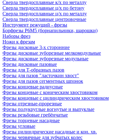
Сверла твердосплавные к/х по металлу
Сверла твердосплавные ц/х по бетону
Сверла твердосплавные ц/х по металлу
Сверла твердосплавные центровочные
Инструмент режущий - фрезы
Борфрезы Р6М5 (борнапильники, шарошки)
Наборы фрез
Ножи к фрезам
Фрезы дисковые 3-х сторонние
Фрезы дисковые зуборезные мелкомодульные
Фрезы дисковые зуборезные модульные
Фрезы дисковые пазовые
Фрезы для Т-образных пазов
Фрезы для пазов "ласточкин хвост"
Фрезы для пазов сегментных шпонок
Фрезы концевые радиусные
Фрезы концевые с коническим хвостовиком
Фрезы концевые с цилиндрическим хвостовиком
Фрезы отрезные-прорезные
Фрезы полукруглые вогнутые и выпуклые
Фрезы резьбовые гребёнчатые
Фрезы торцевые насадные
Фрезы угловые
Фрезы цилиндрические насадные и кон. хв.
Фрезы червячные для зубчатых колес