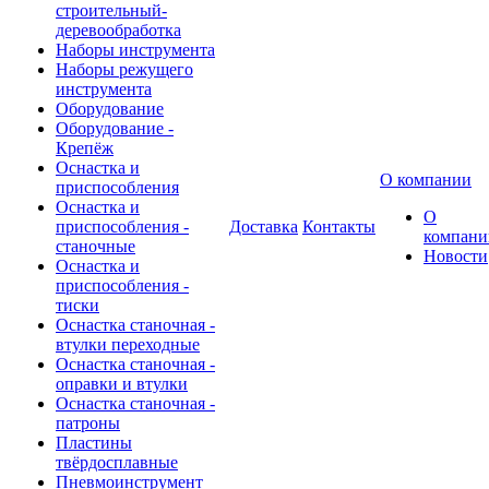
строительный-
деревообработка
Наборы инструмента
Наборы режущего
инструмента
Оборудование
Оборудование -
Крепёж
Оснастка и
О компании
приспособления
Оснастка и
О
приспособления -
Доставка
Контакты
компани
станочные
Новости
Оснастка и
приспособления -
тиски
Оснастка станочная -
втулки переходные
Оснастка станочная -
оправки и втулки
Оснастка станочная -
патроны
Пластины
твёрдосплавные
Пневмоинструмент