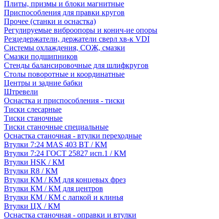
Плиты, призмы и блоки магнитные
Приспособления для правки кругов
Прочее (станки и оснастка)
Регулируемые виброопоры и конич-ие опоры
Резцедержатели, держатели сверл хв-к VDI
Системы охлаждения, СОЖ, смазки
Смазки подшипников
Стенды балансировочные для шлифкругов
Столы поворотные и координатные
Центры и задние бабки
Штревели
Оснастка и приспособления - тиски
Тиски слесарные
Тиски станочные
Тиски станочные специальные
Оснастка станочная - втулки переходные
Втулки 7:24 MAS 403 BT / КМ
Втулки 7:24 ГОСТ 25827 исп.1 / КМ
Втулки HSK / КМ
Втулки R8 / КМ
Втулки КМ / КМ для концевых фрез
Втулки КМ / КМ для центров
Втулки КМ / КМ с лапкой и клинья
Втулки ЦХ / КМ
Оснастка станочная - оправки и втулки