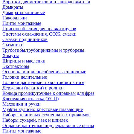
Воротки для метчиков и плашкодержатели
Домкраты
Домкраты клиновые
Наковальни
Плиты монтажные
Приспособления для правки кругов
Системы охлаждения, СОЖ, смазки
Смазки подшипников
Съемники
Трубогибы,трубоприжимы и труборезы
Хомуты
Шприцы и масленки
Экстракторы
Оснастка и приспособления - станочные
Головки делительные
Головки расточные и хвостовики к ним
Державки (накатки) и ролики
Кольца промежуточные к оправкам для фрез
Крепежная оснастка (УСП)
Маховики и ручки
Муфты кулисно-крестовые плавающие
Наборы клиновых ступенчатых прижимов
Наборы сухарей, гаек и шпилек
Оправки расточные под державочные резцы
Плиты монтажные