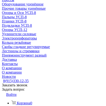
Оборудование уценённое
Прочие товары уценённые
Опоры и Оси УСП-8
Пальцы УСП-8
Планки УСП-8
Подкладки УСП-8
Опоры УСП-12
Удлинители силовые
Электроперфораторы
Кольца резьбовые
Скобы гладкие регулируемые
Лестницы и стремянки
Пневмоинструмент разный
Доставка
Контакты
О компании
О компании
Новости
8(915)330-12-35
Заказать звонок
Задать вопрос
Войти
Корзина
0