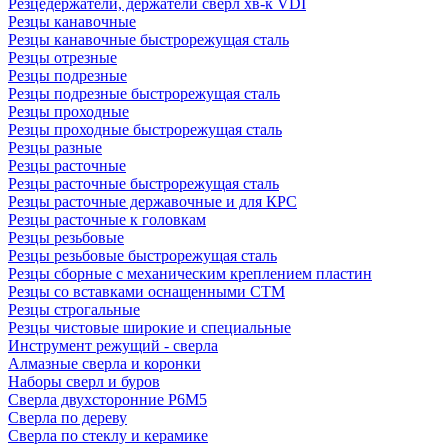
Резцедержатели, держатели сверл хв-к VDI
Резцы канавочные
Резцы канавочные быстрорежущая сталь
Резцы отрезные
Резцы подрезные
Резцы подрезные быстрорежущая сталь
Резцы проходные
Резцы проходные быстрорежущая сталь
Резцы разные
Резцы расточные
Резцы расточные быстрорежущая сталь
Резцы расточные державочные и для КРС
Резцы расточные к головкам
Резцы резьбовые
Резцы резьбовые быстрорежущая сталь
Резцы сборные с механическим креплением пластин
Резцы со вставками оснащенными СТМ
Резцы строгальные
Резцы чистовые широкие и специальные
Инструмент режущий - сверла
Алмазные сверла и коронки
Наборы сверл и буров
Сверла двухсторонние Р6М5
Сверла по дереву
Сверла по стеклу и керамике