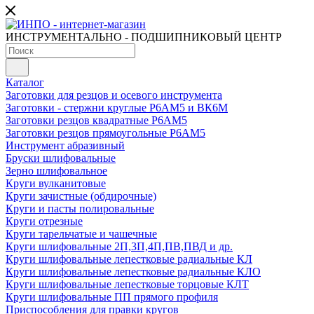
ИНСТРУМЕНТАЛЬНО - ПОДШИПНИКОВЫЙ ЦЕНТР
Каталог
Заготовки для резцов и осевого инструмента
Заготовки - стержни круглые Р6АМ5 и ВК6М
Заготовки резцов квадратные Р6АМ5
Заготовки резцов прямоугольные Р6АМ5
Инструмент абразивный
Бруски шлифовальные
Зерно шлифовальное
Круги вулканитовые
Круги зачистные (обдирочные)
Круги и пасты полировальные
Круги отрезные
Круги тарельчатые и чашечные
Круги шлифовальные 2П,3П,4П,ПВ,ПВД и др.
Круги шлифовальные лепестковые радиальные КЛ
Круги шлифовальные лепестковые радиальные КЛО
Круги шлифовальные лепестковые торцовые КЛТ
Круги шлифовальные ПП прямого профиля
Приспособления для правки кругов