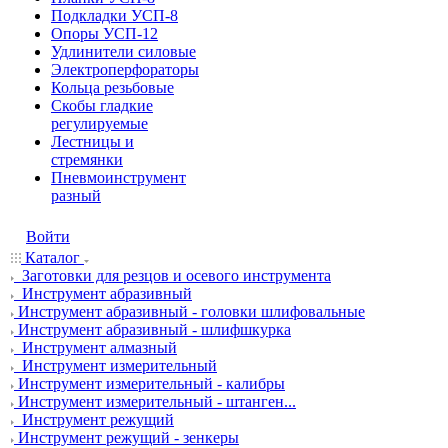
Подкладки УСП-8
Опоры УСП-12
Удлинители силовые
Электроперфораторы
Кольца резьбовые
Скобы гладкие
регулируемые
Лестницы и
стремянки
Пневмоинструмент
разный
Войти
Каталог
Заготовки для резцов и осевого инструмента
Инструмент абразивный
Инструмент абразивный - головки шлифовальные
Инструмент абразивный - шлифшкурка
Инструмент алмазный
Инструмент измерительный
Инструмент измерительный - калибры
Инструмент измерительный - штанген...
Инструмент режущий
Инструмент режущий - зенкеры