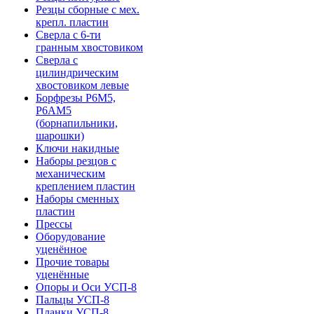
Резцы сборные с мех.
крепл. пластин
Сверла с 6-ти
гранным хвостовиком
Сверла с
цилиндрическим
хвостовиком левые
Борфрезы Р6М5,
Р6АМ5
(борнапильники,
шарошки)
Ключи накидные
Наборы резцов с
механическим
креплением пластин
Наборы сменных
пластин
Прессы
Оборудование
уценённое
Прочие товары
уценённые
Опоры и Оси УСП-8
Пальцы УСП-8
Планки УСП-8