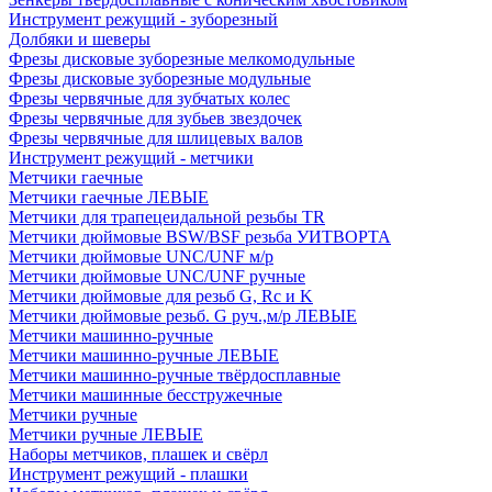
Инструмент режущий - зуборезный
Долбяки и шеверы
Фрезы дисковые зуборезные мелкомодульные
Фрезы дисковые зуборезные модульные
Фрезы червячные для зубчатых колес
Фрезы червячные для зубьев звездочек
Фрезы червячные для шлицевых валов
Инструмент режущий - метчики
Метчики гаечные
Метчики гаечные ЛЕВЫЕ
Метчики для трапецеидальной резьбы TR
Метчики дюймовые BSW/BSF резьба УИТВОРТА
Метчики дюймовые UNC/UNF м/р
Метчики дюймовые UNC/UNF ручные
Метчики дюймовые для резьб G, Rc и K
Метчики дюймовые резьб. G руч.,м/р ЛЕВЫЕ
Метчики машинно-ручные
Метчики машинно-ручные ЛЕВЫЕ
Метчики машинно-ручные твёрдосплавные
Метчики машинные бесстружечные
Метчики ручные
Метчики ручные ЛЕВЫЕ
Наборы метчиков, плашек и свёрл
Инструмент режущий - плашки