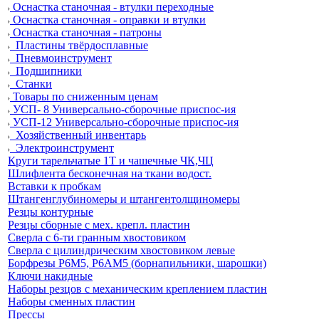
Оснастка станочная - втулки переходные
Оснастка станочная - оправки и втулки
Оснастка станочная - патроны
Пластины твёрдосплавные
Пневмоинструмент
Подшипники
Станки
Товары по сниженным ценам
УСП- 8 Универсально-сборочные приспос-ия
УСП-12 Универсально-сборочные приспос-ия
Хозяйственный инвентарь
Электроинструмент
Круги тарельчатые 1Т и чашечные ЧК,ЧЦ
Шлифлента бесконечная на ткани водост.
Вставки к пробкам
Штангенглубиномеры и штангентолщиномеры
Резцы контурные
Резцы сборные с мех. крепл. пластин
Сверла с 6-ти гранным хвостовиком
Сверла с цилиндрическим хвостовиком левые
Борфрезы Р6М5, Р6АМ5 (борнапильники, шарошки)
Ключи накидные
Наборы резцов с механическим креплением пластин
Наборы сменных пластин
Прессы