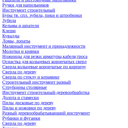
Ручки для напильников
Инструмент строительный
Буры тв. спл. зубила, пики и штробники
Зубила
Кельмы и шпатели
Клещи
Кувалды
Ломы, лопаты
Малярный инструмент и принадлежности
Молотки и киянки
Ножницы для резки арматуры,кабеля,троса
Оснастка для кольцевых корончатых сверл
Сверла кольцевые корончатые по кирпичу
Сверла по дереву
Сверла по стеклу и керамике
Строительный инструмент разный
Струбцины столярные
Инструмент строительный-деревообработка
Долота и стамески
Пилы дисковые по дереву
Пилы и ножовки по дереву
Разный деревообрабатывающий инструмент
Рубанки и фуганки
Сверла по дереву