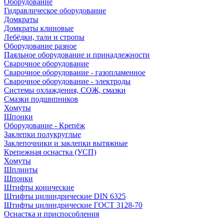
Оборудование
Гидравлическое оборудование
Домкраты
Домкраты клиновые
Лебёдки, тали и стропы
Оборудование разное
Паяльное оборудование и принадлежности
Сварочное оборудование
Сварочное оборудование - газопламенное
Сварочное оборудование - электроды
Системы охлаждения, СОЖ, смазки
Смазки подшипников
Хомуты
Шпонки
Оборудование - Крепёж
Заклепки полукруглые
Заклепочники и заклепки вытяжные
Крепежная оснастка (УСП)
Хомуты
Шплинты
Шпонки
Штифты конические
Штифты цилиндрические DIN 6325
Штифты цилиндрические ГОСТ 3128-70
Оснастка и приспособления