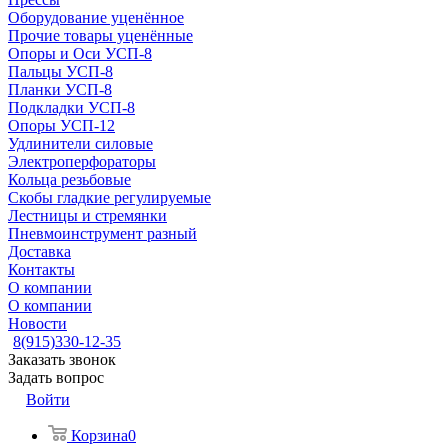
Оборудование уценённое
Прочие товары уценённые
Опоры и Оси УСП-8
Пальцы УСП-8
Планки УСП-8
Подкладки УСП-8
Опоры УСП-12
Удлинители силовые
Электроперфораторы
Кольца резьбовые
Скобы гладкие регулируемые
Лестницы и стремянки
Пневмоинструмент разный
Доставка
Контакты
О компании
О компании
Новости
8(915)330-12-35
Заказать звонок
Задать вопрос
Войти
Корзина
0