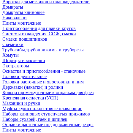
Воротки для метчиков и плашкодержатели
Домкраты
Домкраты клиновые
Наковальни
Плиты монтажные
Приспособления для правки кругов
Системы охлаждения, СОЖ, смазки
Смазки подшипников
Съемники
Трубогибы,трубоприжимы и труборезы
Хомуты
Шприцы и масленки
Экстракторы
Оснастка и приспособления - станочные
Головки делительные
Головки расточные и хвостовики к ним
Державки (накатки) и ролики
Кольца промежуточные к оправкам для фрез
Крепежная оснастка (УСП)
Маховики и ручки
Муфты кулисно-крестовые плавающие
Наборы клиновых ступенчатых прижимов
Наборы сухарей, гаек и шпилек
Оправки расточные под державочные резцы
Плиты монтажные