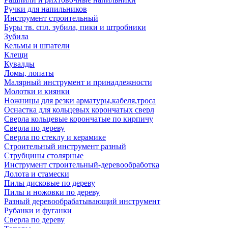
Ручки для напильников
Инструмент строительный
Буры тв. спл. зубила, пики и штробники
Зубила
Кельмы и шпатели
Клещи
Кувалды
Ломы, лопаты
Малярный инструмент и принадлежности
Молотки и киянки
Ножницы для резки арматуры,кабеля,троса
Оснастка для кольцевых корончатых сверл
Сверла кольцевые корончатые по кирпичу
Сверла по дереву
Сверла по стеклу и керамике
Строительный инструмент разный
Струбцины столярные
Инструмент строительный-деревообработка
Долота и стамески
Пилы дисковые по дереву
Пилы и ножовки по дереву
Разный деревообрабатывающий инструмент
Рубанки и фуганки
Сверла по дереву