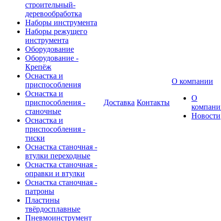
строительный-
деревообработка
Наборы инструмента
Наборы режущего
инструмента
Оборудование
Оборудование -
Крепёж
Оснастка и
О компании
приспособления
Оснастка и
О
приспособления -
Доставка
Контакты
компани
станочные
Новости
Оснастка и
приспособления -
тиски
Оснастка станочная -
втулки переходные
Оснастка станочная -
оправки и втулки
Оснастка станочная -
патроны
Пластины
твёрдосплавные
Пневмоинструмент