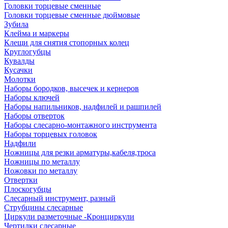
Головки торцевые сменные
Головки торцевые сменные дюймовые
Зубила
Клейма и маркеры
Клещи для снятия стопорных колец
Круглогубцы
Кувалды
Кусачки
Молотки
Наборы бородков, высечек и кернеров
Наборы ключей
Наборы напильников, надфилей и рашпилей
Наборы отверток
Наборы слесарно-монтажного инструмента
Наборы торцевых головок
Надфили
Ножницы для резки арматуры,кабеля,троса
Ножницы по металлу
Ножовки по металлу
Отвертки
Плоскогубцы
Слесарный инструмент, разный
Струбцины слесарные
Циркули разметочные -Кронциркули
Чертилки слесарные