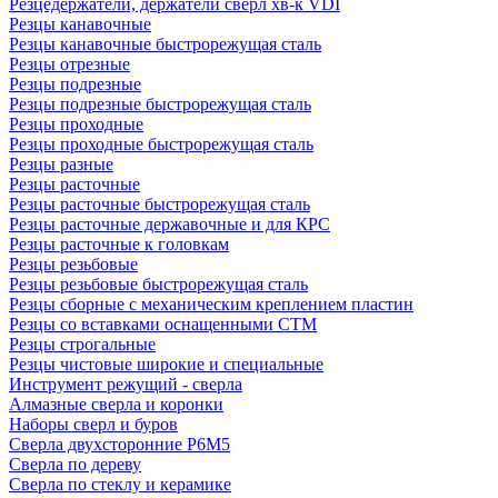
Резцедержатели, держатели сверл хв-к VDI
Резцы канавочные
Резцы канавочные быстрорежущая сталь
Резцы отрезные
Резцы подрезные
Резцы подрезные быстрорежущая сталь
Резцы проходные
Резцы проходные быстрорежущая сталь
Резцы разные
Резцы расточные
Резцы расточные быстрорежущая сталь
Резцы расточные державочные и для КРС
Резцы расточные к головкам
Резцы резьбовые
Резцы резьбовые быстрорежущая сталь
Резцы сборные с механическим креплением пластин
Резцы со вставками оснащенными СТМ
Резцы строгальные
Резцы чистовые широкие и специальные
Инструмент режущий - сверла
Алмазные сверла и коронки
Наборы сверл и буров
Сверла двухсторонние Р6М5
Сверла по дереву
Сверла по стеклу и керамике