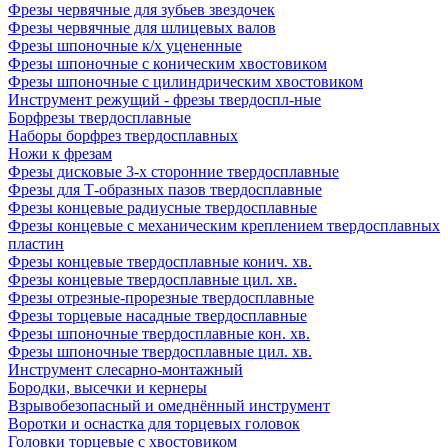
Фрезы червячные для зубьев звездочек
Фрезы червячные для шлицевых валов
Фрезы шпоночные к/х уцененные
Фрезы шпоночные с коническим хвостовиком
Фрезы шпоночные с цилиндрическим хвостовиком
Инструмент режущий - фрезы твердоспл-ные
Борфрезы твердосплавные
Наборы борфрез твердосплавных
Ножи к фрезам
Фрезы дисковые 3-х сторонние твердосплавные
Фрезы для Т-образных пазов твердосплавные
Фрезы концевые радиусные твердосплавные
Фрезы концевые с механическим креплением твердосплавных
пластин
Фрезы концевые твердосплавные конич. хв.
Фрезы концевые твердосплавные цил. хв.
Фрезы отрезные-прорезные твердосплавные
Фрезы торцевые насадные твердосплавные
Фрезы шпоночные твердосплавные кон. хв.
Фрезы шпоночные твердосплавные цил. хв.
Инструмент слесарно-монтажный
Бородки, высечки и кернеры
Взрывобезопасный и омеднённый инструмент
Воротки и оснаcтка для торцевых головок
Головки торцевые с хвостовиком