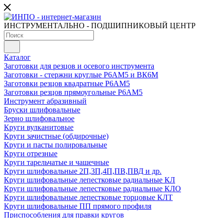
ИНСТРУМЕНТАЛЬНО - ПОДШИПНИКОВЫЙ ЦЕНТР
Каталог
Заготовки для резцов и осевого инструмента
Заготовки - стержни круглые Р6АМ5 и ВК6М
Заготовки резцов квадратные Р6АМ5
Заготовки резцов прямоугольные Р6АМ5
Инструмент абразивный
Бруски шлифовальные
Зерно шлифовальное
Круги вулканитовые
Круги зачистные (обдирочные)
Круги и пасты полировальные
Круги отрезные
Круги тарельчатые и чашечные
Круги шлифовальные 2П,3П,4П,ПВ,ПВД и др.
Круги шлифовальные лепестковые радиальные КЛ
Круги шлифовальные лепестковые радиальные КЛО
Круги шлифовальные лепестковые торцовые КЛТ
Круги шлифовальные ПП прямого профиля
Приспособления для правки кругов