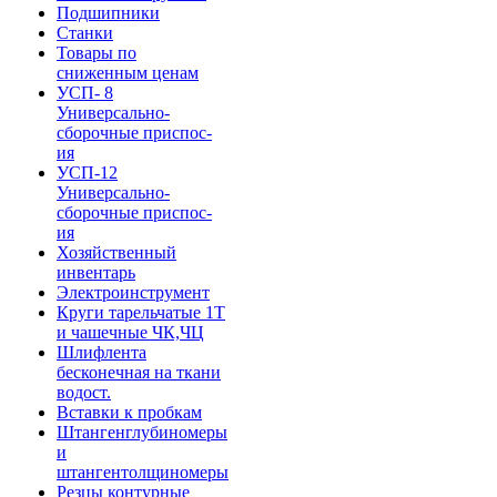
Подшипники
Станки
Товары по
сниженным ценам
УСП- 8
Универсально-
сборочные приспос-
ия
УСП-12
Универсально-
сборочные приспос-
ия
Хозяйственный
инвентарь
Электроинструмент
Круги тарельчатые 1Т
и чашечные ЧК,ЧЦ
Шлифлента
бесконечная на ткани
водост.
Вставки к пробкам
Штангенглубиномеры
и
штангентолщиномеры
Резцы контурные