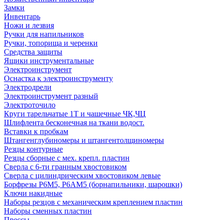
Замки
Инвентарь
Ножи и лезвия
Ручки для напильников
Ручки, топорища и черенки
Средства защиты
Ящики инструментальные
Электроинструмент
Оснастка к электроинструменту
Электродрели
Электроинструмент разный
Электроточило
Круги тарельчатые 1Т и чашечные ЧК,ЧЦ
Шлифлента бесконечная на ткани водост.
Вставки к пробкам
Штангенглубиномеры и штангентолщиномеры
Резцы контурные
Резцы сборные с мех. крепл. пластин
Сверла с 6-ти гранным хвостовиком
Сверла с цилиндрическим хвостовиком левые
Борфрезы Р6М5, Р6АМ5 (борнапильники, шарошки)
Ключи накидные
Наборы резцов с механическим креплением пластин
Наборы сменных пластин
Прессы