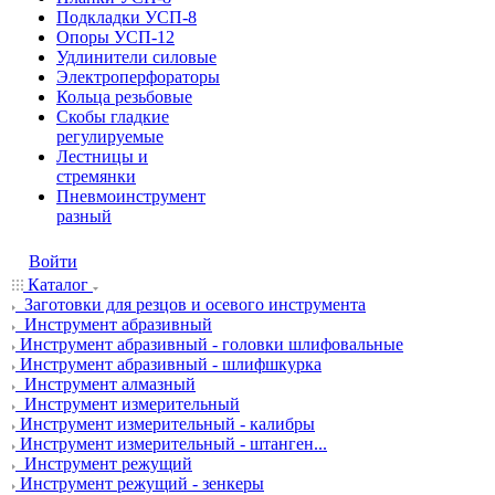
Подкладки УСП-8
Опоры УСП-12
Удлинители силовые
Электроперфораторы
Кольца резьбовые
Скобы гладкие
регулируемые
Лестницы и
стремянки
Пневмоинструмент
разный
Войти
Каталог
Заготовки для резцов и осевого инструмента
Инструмент абразивный
Инструмент абразивный - головки шлифовальные
Инструмент абразивный - шлифшкурка
Инструмент алмазный
Инструмент измерительный
Инструмент измерительный - калибры
Инструмент измерительный - штанген...
Инструмент режущий
Инструмент режущий - зенкеры