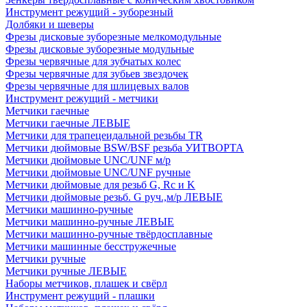
Инструмент режущий - зуборезный
Долбяки и шеверы
Фрезы дисковые зуборезные мелкомодульные
Фрезы дисковые зуборезные модульные
Фрезы червячные для зубчатых колес
Фрезы червячные для зубьев звездочек
Фрезы червячные для шлицевых валов
Инструмент режущий - метчики
Метчики гаечные
Метчики гаечные ЛЕВЫЕ
Метчики для трапецеидальной резьбы TR
Метчики дюймовые BSW/BSF резьба УИТВОРТА
Метчики дюймовые UNC/UNF м/р
Метчики дюймовые UNC/UNF ручные
Метчики дюймовые для резьб G, Rc и K
Метчики дюймовые резьб. G руч.,м/р ЛЕВЫЕ
Метчики машинно-ручные
Метчики машинно-ручные ЛЕВЫЕ
Метчики машинно-ручные твёрдосплавные
Метчики машинные бесстружечные
Метчики ручные
Метчики ручные ЛЕВЫЕ
Наборы метчиков, плашек и свёрл
Инструмент режущий - плашки