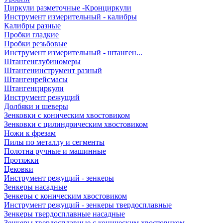
Циркули разметочные -Кронциркули
Инструмент измерительный - калибры
Калибры разные
Пробки гладкие
Пробки резьбовые
Инструмент измерительный - штанген...
Штангенглубиномеры
Штангенинструмент разный
Штангенрейсмасы
Штангенциркули
Инструмент режущий
Долбяки и шеверы
Зенковки с коническим хвостовиком
Зенковки с цилиндрическим хвостовиком
Ножи к фрезам
Пилы по металлу и сегменты
Полотна ручные и машинные
Протяжки
Цековки
Инструмент режущий - зенкеры
Зенкеры насадные
Зенкеры с коническим хвостовиком
Инструмент режущий - зенкеры твердосплавные
Зенкеры твердосплавные насадные
Зенкеры твердосплавные с коническим хвостовиком