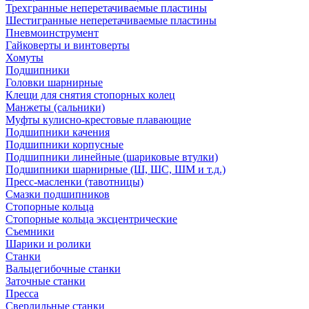
Трехгранные неперетачиваемые пластины
Шестигранные неперетачиваемые пластины
Пневмоинструмент
Гайковерты и винтоверты
Хомуты
Подшипники
Головки шарнирные
Клещи для снятия стопорных колец
Манжеты (сальники)
Муфты кулисно-крестовые плавающие
Подшипники качения
Подшипники корпусные
Подшипники линейные (шариковые втулки)
Подшипники шарнирные (Ш, ШС, ШМ и т.д.)
Пресс-масленки (тавотницы)
Смазки подшипников
Стопорные кольца
Стопорные кольца эксцентрические
Съемники
Шарики и ролики
Станки
Вальцегибочные станки
Заточные станки
Пресса
Сверлильные станки