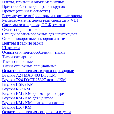
Плиты, призмы и блоки магнитные
Приспособления для правки кругов
Прочее (станки и оснастка)
Регулируемые виброопоры и конич-ие опоры
Резцедержатели, держатели сверл хв-к VDI
Системы охлаждения, СОЖ, смазки
Смазки подшипников
Стенды балансировочные для шлифкругов
Столы поворотные и координатные
Центры и задние бабки
Штревели
Оснастка и приспособления - тиски
Тиски слесарные
Тиски станочные
Тиски станочные специальные
Оснастка станочная - втулки переходные
Втулки 7:24 MAS 403 BT / КМ
Втулки 7:24 ГОСТ 25827 исп.1 / КМ
Втулки HSK / КМ
Втулки R8 / КМ
Втулки КМ / КМ для концевых фрез
Втулки КМ / КМ для центров
Втулки КМ / КМ с лапкой и клинья
Втулки ЦХ / КМ
Оснастка станочная - оправки и втулки