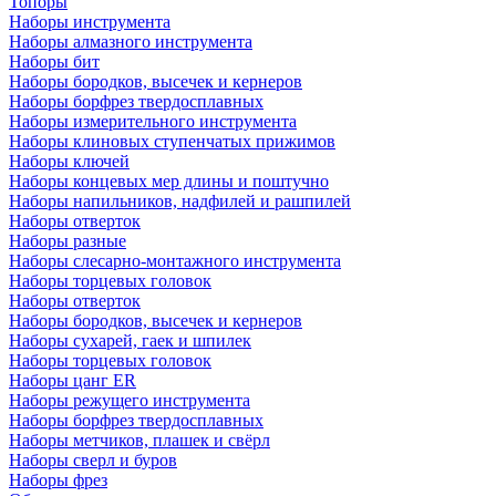
Топоры
Наборы инструмента
Наборы алмазного инструмента
Наборы бит
Наборы бородков, высечек и кернеров
Наборы борфрез твердосплавных
Наборы измерительного инструмента
Наборы клиновых ступенчатых прижимов
Наборы ключей
Наборы концевых мер длины и поштучно
Наборы напильников, надфилей и рашпилей
Наборы отверток
Наборы разные
Наборы слесарно-монтажного инструмента
Наборы торцевых головок
Наборы отверток
Наборы бородков, высечек и кернеров
Наборы сухарей, гаек и шпилек
Наборы торцевых головок
Наборы цанг ER
Наборы режущего инструмента
Наборы борфрез твердосплавных
Наборы метчиков, плашек и свёрл
Наборы сверл и буров
Наборы фрез