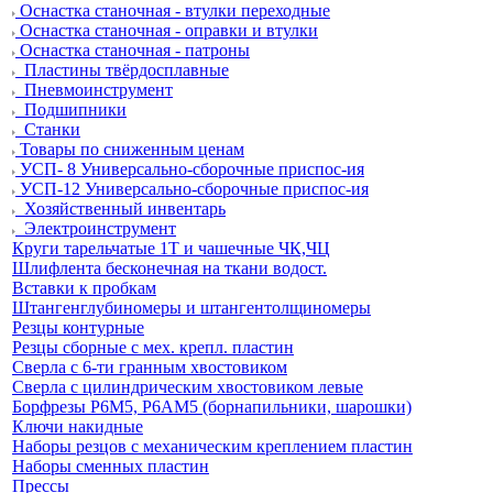
Оснастка станочная - втулки переходные
Оснастка станочная - оправки и втулки
Оснастка станочная - патроны
Пластины твёрдосплавные
Пневмоинструмент
Подшипники
Станки
Товары по сниженным ценам
УСП- 8 Универсально-сборочные приспос-ия
УСП-12 Универсально-сборочные приспос-ия
Хозяйственный инвентарь
Электроинструмент
Круги тарельчатые 1Т и чашечные ЧК,ЧЦ
Шлифлента бесконечная на ткани водост.
Вставки к пробкам
Штангенглубиномеры и штангентолщиномеры
Резцы контурные
Резцы сборные с мех. крепл. пластин
Сверла с 6-ти гранным хвостовиком
Сверла с цилиндрическим хвостовиком левые
Борфрезы Р6М5, Р6АМ5 (борнапильники, шарошки)
Ключи накидные
Наборы резцов с механическим креплением пластин
Наборы сменных пластин
Прессы