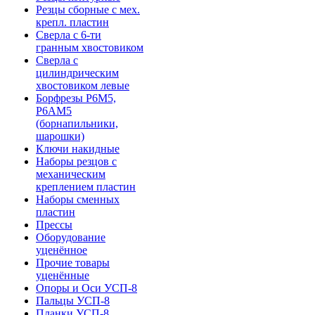
Резцы сборные с мех.
крепл. пластин
Сверла с 6-ти
гранным хвостовиком
Сверла с
цилиндрическим
хвостовиком левые
Борфрезы Р6М5,
Р6АМ5
(борнапильники,
шарошки)
Ключи накидные
Наборы резцов с
механическим
креплением пластин
Наборы сменных
пластин
Прессы
Оборудование
уценённое
Прочие товары
уценённые
Опоры и Оси УСП-8
Пальцы УСП-8
Планки УСП-8