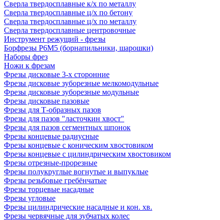
Сверла твердосплавные к/х по металлу
Сверла твердосплавные ц/х по бетону
Сверла твердосплавные ц/х по металлу
Сверла твердосплавные центровочные
Инструмент режущий - фрезы
Борфрезы Р6М5 (борнапильники, шарошки)
Наборы фрез
Ножи к фрезам
Фрезы дисковые 3-х сторонние
Фрезы дисковые зуборезные мелкомодульные
Фрезы дисковые зуборезные модульные
Фрезы дисковые пазовые
Фрезы для Т-образных пазов
Фрезы для пазов "ласточкин хвост"
Фрезы для пазов сегментных шпонок
Фрезы концевые радиусные
Фрезы концевые с коническим хвостовиком
Фрезы концевые с цилиндрическим хвостовиком
Фрезы отрезные-прорезные
Фрезы полукруглые вогнутые и выпуклые
Фрезы резьбовые гребёнчатые
Фрезы торцевые насадные
Фрезы угловые
Фрезы цилиндрические насадные и кон. хв.
Фрезы червячные для зубчатых колес