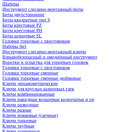
Шаберы
Инструмент слесарно-монтажный-биты
Биты двухсторонние
Биты квадратные тип S
Биты крестовые РZ
Биты крестовые РН
Биты шлицевые SL
Головки торцевые с хвостовиком
Наборы бит
Инструмент слесарно-монтажный-ключи
Взрывобезопасный и омеднённый инструмент
Воротки и оснаcтка для торцевых головок
Головки торцевые с хвостовиком
Головки торцевые сменные
Головки торцевые сменные дюймовые
Ключи динамометрические
Ключи для круглых шлицевых гаек
Ключи комбинированные
Ключи накидные кольцевые коленчатые и пр
Ключи разводные
Ключи разные
Ключи рожковые (гаечные)
Ключи торцевые
Ключи трубные
Ключи уцененные