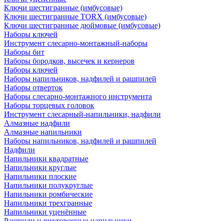
Ключи шестигранные (имбусовые)
Ключи шестигранные TORX (имбусовые)
Ключи шестигранные дюймовые (имбусовые)
Наборы ключей
Инструмент слесарно-монтажный-наборы
Наборы бит
Наборы бородков, высечек и кернеров
Наборы ключей
Наборы напильников, надфилей и рашпилей
Наборы отверток
Наборы слесарно-монтажного инструмента
Наборы торцевых головок
Инструмент слесарный-напильники, надфили
Алмазные надфили
Алмазные напильники
Наборы напильников, надфилей и рашпилей
Надфили
Напильники квадратные
Напильники круглые
Напильники плоские
Напильники полукруглые
Напильники ромбические
Напильники трехгранные
Напильники уценённые
Рашпили и рихтовочные напильники