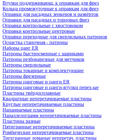
Втулки поддерживающ. к оправкам для фрез
Кольца промежуточные к оправкам для фрез
Оправки для насадных зенкеров и развёрток
Оправки для насадных и торцовых фрез
Оправки контрольные с хвостовиком
Оправки контрольные центровые
Оправки переходные для сверлильных патронов
Оснастка станочная - патроны
Наборы цанг ER
Патроны быстросменные с шариками
Патроны резбонарезные для метчиков
Патроны сверлильные
Патроны токарные и комплектующие
Патроны фрезерные
Патроны цанговые и цанги ER
Патроны цанговые и цанги-втулки перех-ые
Пластины твёрдосплавные
Квадратные неперетачиваемые пластины
Круглые неперетачиваемые пластины
Напаиваемые пластины
Параллелограмм неперетачиваемые пластины
Пластины разные
Пятигранные неперетачиваемые пластины
Ромбические неперетачиваемые пластины
Трехгранные ломаные неперетач. пластины