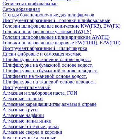
Сегменты шлифовальные
Сетка абразивная
Стенды балансировочные для шлифкругов
Инструмент абразивный - головки шлифовальные
Головки шлифовальные конические KW(ГКЗ), EW(ГК)
Головки шлифовальные угловые DW(ГУ)
Головки шлифовальные цилиндрические AW(ГЦ)
Головки шлифовальные шаровые FW(ГШЦ), F2W(ГШ)
Инструмент абразивный - шлифшкурка
Диски фибровые и самозацепляемые
Шлифшкурка на тканевой основе водост.
Шлифшкурка на бумажной основе водост.
Шлифшкурка на бумажной основе неводост.
Шлифлента на тканевой основе водост.
Шлифшкурка на тканевой основе неводост.
Инструмент алмазный
Алмазная и эльборовая паста, ГОИ
Алмазные головки
Алмазные карандаши,иглы,алмазы в оправе
Алмазные круги
Алмазные надфили
Алмазные напильники
Алмазные отрезные диски
Алмазные сверла и коронки
Бруски ручные алмазные