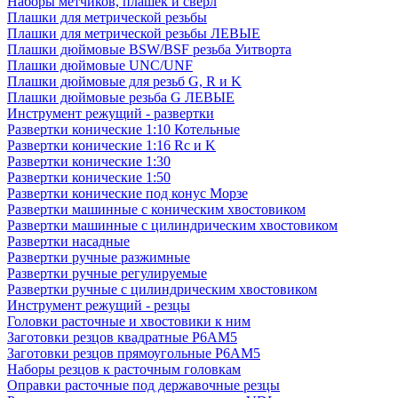
Наборы метчиков, плашек и свёрл
Плашки для метрической резьбы
Плашки для метрической резьбы ЛЕВЫЕ
Плашки дюймовые BSW/BSF резьба Уитворта
Плашки дюймовые UNC/UNF
Плашки дюймовые для резьб G, R и K
Плашки дюймовые резьба G ЛЕВЫЕ
Инструмент режущий - развертки
Развертки конические 1:10 Котельные
Развертки конические 1:16 Rc и K
Развертки конические 1:30
Развертки конические 1:50
Развертки конические под конус Морзе
Развертки машинные с коническим хвостовиком
Развертки машинные с цилиндрическим хвостовиком
Развертки насадные
Развертки ручные разжимные
Развертки ручные регулируемые
Развертки ручные с цилиндрическим хвостовиком
Инструмент режущий - резцы
Головки расточные и хвостовики к ним
Заготовки резцов квадратные Р6АМ5
Заготовки резцов прямоугольные Р6АМ5
Наборы резцов к расточным головкам
Оправки расточные под державочные резцы