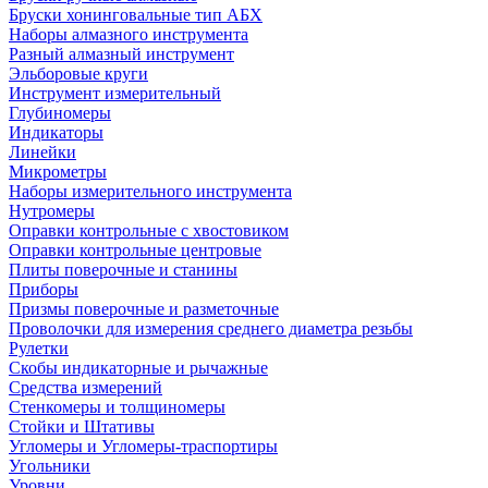
Бруски хонинговальные тип АБХ
Наборы алмазного инструмента
Разный алмазный инструмент
Эльборовые круги
Инструмент измерительный
Глубиномеры
Индикаторы
Линейки
Микрометры
Наборы измерительного инструмента
Нутромеры
Оправки контрольные с хвостовиком
Оправки контрольные центровые
Плиты поверочные и станины
Приборы
Призмы поверочные и разметочные
Проволочки для измерения среднего диаметра резьбы
Рулетки
Скобы индикаторные и рычажные
Средства измерений
Стенкомеры и толщиномеры
Стойки и Штативы
Угломеры и Угломеры-траспортиры
Угольники
Уровни