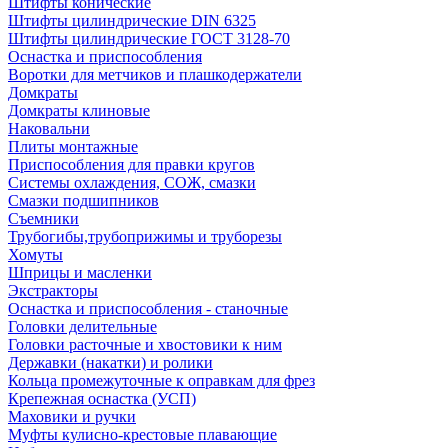
Штифты конические
Штифты цилиндрические DIN 6325
Штифты цилиндрические ГОСТ 3128-70
Оснастка и приспособления
Воротки для метчиков и плашкодержатели
Домкраты
Домкраты клиновые
Наковальни
Плиты монтажные
Приспособления для правки кругов
Системы охлаждения, СОЖ, смазки
Смазки подшипников
Съемники
Трубогибы,трубоприжимы и труборезы
Хомуты
Шприцы и масленки
Экстракторы
Оснастка и приспособления - станочные
Головки делительные
Головки расточные и хвостовики к ним
Державки (накатки) и ролики
Кольца промежуточные к оправкам для фрез
Крепежная оснастка (УСП)
Маховики и ручки
Муфты кулисно-крестовые плавающие