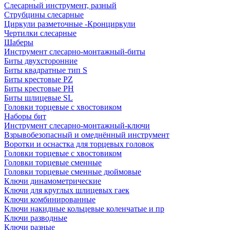
Слесарный инструмент, разный
Струбцины слесарные
Циркули разметочные -Кронциркули
Чертилки слесарные
Шаберы
Инструмент слесарно-монтажный-биты
Биты двухсторонние
Биты квадратные тип S
Биты крестовые РZ
Биты крестовые РН
Биты шлицевые SL
Головки торцевые с хвостовиком
Наборы бит
Инструмент слесарно-монтажный-ключи
Взрывобезопасный и омеднённый инструмент
Воротки и оснаcтка для торцевых головок
Головки торцевые с хвостовиком
Головки торцевые сменные
Головки торцевые сменные дюймовые
Ключи динамометрические
Ключи для круглых шлицевых гаек
Ключи комбинированные
Ключи накидные кольцевые коленчатые и пр
Ключи разводные
Ключи разные