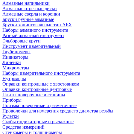
Алмазные напильники
Алмазные отрезные диски
Алмазные сверла и коронки
Бруски ручные алмазные
Бруски хонинговальные тип АБХ
Наборы алмазного инструмента
Разный алмазный инструмент
Эльборовые круги
Инструмент измерительный
Глубиномеры
Индикаторы
Линейки
Микрометры
Наборы измерительного инструмента
Нутромеры
Оправки контрольные с хвостовиком
Оправки контрольные центровые
Плиты поверочные и станины
Приборы
Призмы поверочные и разметочные
Проволочки для измерения среднего диаметра резьбы
Рулетки
Скобы индикаторные и рычажные
Средства измерений
Стенкомеры и толщиномеры