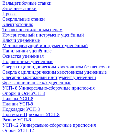
Вальцегибочные станки
Заточные станки
Пресса
Сверлильные станки
Электроточило
Товары по сниженным ценам
Измерительный инструмент уценённый
Ключи уцененные
Металлорежущий инструмент уценённый
Напильники уценённые
Оснастка уценённая
Подшипники уцененные
Сверла с цилиндрическим хвостовиком без ленточки
Сверла с цилиндрическим хвостовиком уцененные
Слесарно-монтажный инструмент уценённый
Фрезы шпоночные к/х уцененные
УСП- 8 Универсально-сборочные приспос-ия
Опоры и Оси УСП-8
Пальцы УСП-8
Планки УСП-8
Подкладки УСП-8
Призмы и Прихваты УСП-8
Разное УСП-8
УСП-12 Универсально-сборочные приспос-ия
Опоры УСП-12