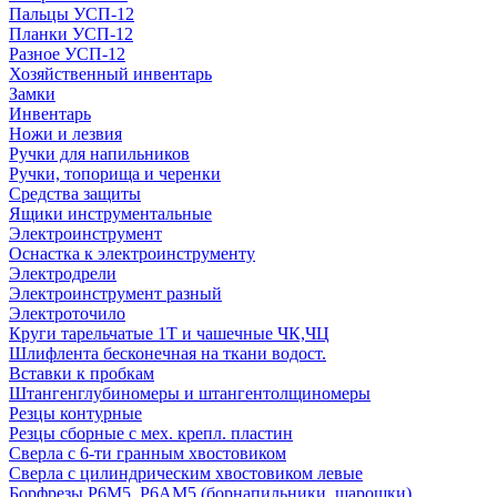
Пальцы УСП-12
Планки УСП-12
Разное УСП-12
Хозяйственный инвентарь
Замки
Инвентарь
Ножи и лезвия
Ручки для напильников
Ручки, топорища и черенки
Средства защиты
Ящики инструментальные
Электроинструмент
Оснастка к электроинструменту
Электродрели
Электроинструмент разный
Электроточило
Круги тарельчатые 1Т и чашечные ЧК,ЧЦ
Шлифлента бесконечная на ткани водост.
Вставки к пробкам
Штангенглубиномеры и штангентолщиномеры
Резцы контурные
Резцы сборные с мех. крепл. пластин
Сверла с 6-ти гранным хвостовиком
Сверла с цилиндрическим хвостовиком левые
Борфрезы Р6М5, Р6АМ5 (борнапильники, шарошки)