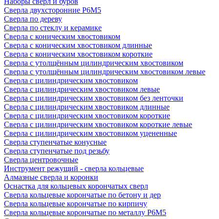
Наборы сверл и буров
Сверла двухсторонние Р6М5
Сверла по дереву
Сверла по стеклу и керамике
Сверла с коническим хвостовиком
Сверла с коническим хвостовиком длинные
Сверла с коническим хвостовиком короткие
Сверла с утолщённым цилиндрическим хвостовиком
Сверла с утолщённым цилиндрическим хвостовиком левые
Сверла с цилиндрическим хвостовиком
Сверла с цилиндрическим хвостовиком левые
Сверла с цилиндрическим хвостовиком без ленточки
Сверла с цилиндрическим хвостовиком длинные
Сверла с цилиндрическим хвостовиком короткие
Сверла с цилиндрическим хвостовиком короткие левые
Сверла с цилиндрическим хвостовиком уцененные
Сверла ступенчатые конусные
Сверла ступенчатые под резьбу
Сверла центровочные
Инструмент режущий - сверла кольцевые
Алмазные сверла и коронки
Оснастка для кольцевых корончатых сверл
Сверла кольцевые корончатые по бетону и дер
Сверла кольцевые корончатые по кирпичу
Сверла кольцевые корончатые по металлу Р6М5