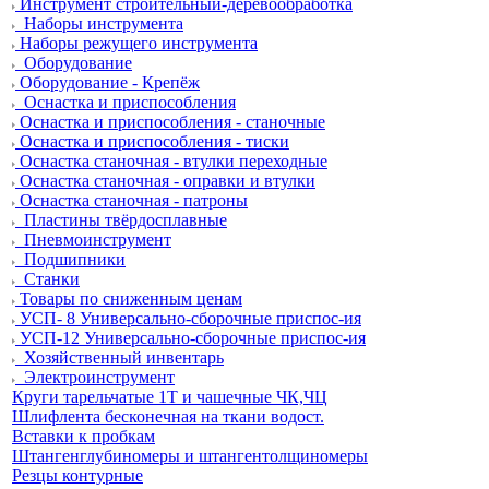
Инструмент строительный-деревообработка
Наборы инструмента
Наборы режущего инструмента
Оборудование
Оборудование - Крепёж
Оснастка и приспособления
Оснастка и приспособления - станочные
Оснастка и приспособления - тиски
Оснастка станочная - втулки переходные
Оснастка станочная - оправки и втулки
Оснастка станочная - патроны
Пластины твёрдосплавные
Пневмоинструмент
Подшипники
Станки
Товары по сниженным ценам
УСП- 8 Универсально-сборочные приспос-ия
УСП-12 Универсально-сборочные приспос-ия
Хозяйственный инвентарь
Электроинструмент
Круги тарельчатые 1Т и чашечные ЧК,ЧЦ
Шлифлента бесконечная на ткани водост.
Вставки к пробкам
Штангенглубиномеры и штангентолщиномеры
Резцы контурные