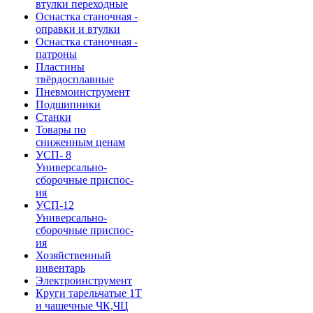
втулки переходные
Оснастка станочная -
оправки и втулки
Оснастка станочная -
патроны
Пластины
твёрдосплавные
Пневмоинструмент
Подшипники
Станки
Товары по
сниженным ценам
УСП- 8
Универсально-
сборочные приспос-
ия
УСП-12
Универсально-
сборочные приспос-
ия
Хозяйственный
инвентарь
Электроинструмент
Круги тарельчатые 1Т
и чашечные ЧК,ЧЦ