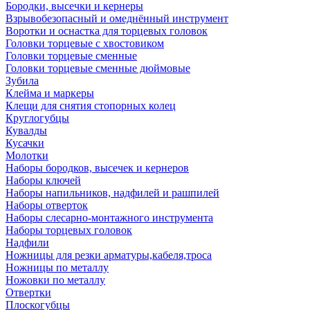
Бородки, высечки и кернеры
Взрывобезопасный и омеднённый инструмент
Воротки и оснаcтка для торцевых головок
Головки торцевые с хвостовиком
Головки торцевые сменные
Головки торцевые сменные дюймовые
Зубила
Клейма и маркеры
Клещи для снятия стопорных колец
Круглогубцы
Кувалды
Кусачки
Молотки
Наборы бородков, высечек и кернеров
Наборы ключей
Наборы напильников, надфилей и рашпилей
Наборы отверток
Наборы слесарно-монтажного инструмента
Наборы торцевых головок
Надфили
Ножницы для резки арматуры,кабеля,троса
Ножницы по металлу
Ножовки по металлу
Отвертки
Плоскогубцы