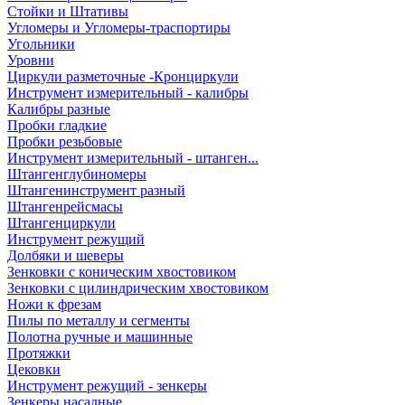
Стойки и Штативы
Угломеры и Угломеры-траспортиры
Угольники
Уровни
Циркули разметочные -Кронциркули
Инструмент измерительный - калибры
Калибры разные
Пробки гладкие
Пробки резьбовые
Инструмент измерительный - штанген...
Штангенглубиномеры
Штангенинструмент разный
Штангенрейсмасы
Штангенциркули
Инструмент режущий
Долбяки и шеверы
Зенковки с коническим хвостовиком
Зенковки с цилиндрическим хвостовиком
Ножи к фрезам
Пилы по металлу и сегменты
Полотна ручные и машинные
Протяжки
Цековки
Инструмент режущий - зенкеры
Зенкеры насадные