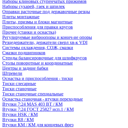
Наборы клиновых ступенчатых прижимов
Наборы сухарей, гаек и шпилек
Оправки расточные под державочные резцы
Плиты монтажные
Плиты, призмы и блоки магнитные
Приспособления для правки кругов
Прочее (станки и оснастка)
Регулируемые виброопоры и конич-ие опоры
Резцедержатели, держатели сверл хв-к VDI
Системы охлаждения, СОЖ, смазки
Смазки подшипников
Стенды балансировочные для шлифкругов
Столы поворотные и координатные
Центры и задние бабки
Штревели
Оснастка и приспособления - тиски
Тиски слесарные
Тиски станочные
Тиски станочные специальные
Оснастка станочная - втулки переходные
Втулки 7:24 MAS 403 BT / КМ
Втулки 7:24 ГОСТ 25827 исп.1 / КМ
Втулки HSK / КМ
Втулки R8 / КМ
Втулки КМ / КМ для концевых фрез