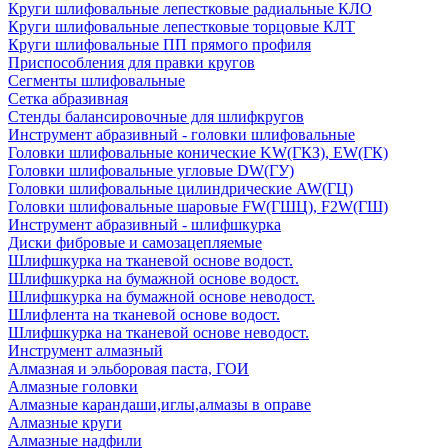
Круги шлифовальные лепестковые радиальные КЛО
Круги шлифовальные лепестковые торцовые КЛТ
Круги шлифовальные ПП прямого профиля
Приспособления для правки кругов
Сегменты шлифовальные
Сетка абразивная
Стенды балансировочные для шлифкругов
Инструмент абразивный - головки шлифовальные
Головки шлифовальные конические KW(ГКЗ), EW(ГК)
Головки шлифовальные угловые DW(ГУ)
Головки шлифовальные цилиндрические AW(ГЦ)
Головки шлифовальные шаровые FW(ГШЦ), F2W(ГШ)
Инструмент абразивный - шлифшкурка
Диски фибровые и самозацепляемые
Шлифшкурка на тканевой основе водост.
Шлифшкурка на бумажной основе водост.
Шлифшкурка на бумажной основе неводост.
Шлифлента на тканевой основе водост.
Шлифшкурка на тканевой основе неводост.
Инструмент алмазный
Алмазная и эльборовая паста, ГОИ
Алмазные головки
Алмазные карандаши,иглы,алмазы в оправе
Алмазные круги
Алмазные надфили