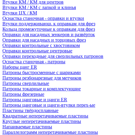
Втулки КМ / КМ для центров
Втулки КМ / КМ с лапкой и клинья
Втулки ЦХ / КМ
Оснастка станочная - оправки и втулки
Втулки поддерживающ. к оправкам для фрез
Кольца промежуточные к оправкам для фрез
Оправки для насадных зенкеров и развёрток
Оправки для насадных и торцовых фрез
Оправки контрольные с хвостовиком
Оправки контрольные центровые
Оправки переходные для сверлильных патронов
Оснастка станочная - патроны
Наборы цанг ER
Патроны быстросменные с шариками
Патроны резбонарезные для метчиков
Патроны сверлильные
Патроны токарные и комплектующие
Патроны фрезерные
Патроны цанговые и цанги ER
Патроны цанговые и цанги-втулки перех-ые
Пластины твёрдосплавные
Квадратные неперетачиваемые пластины
Круглые неперетачиваемые пластины
Напаиваемые пластины
Параллелограмм неперетачиваемые пластины