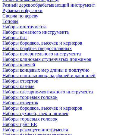
Разный деревообрабатывающий инструмент
Рубанки и фуганки
Сверла по дереву
Топоры
Наборы инструмента
Наборы алмазного инструмента
Наборы бит
Наборы бородков, высечек и кернеров
Наборы борфрез твердосплавных
Наборы измерительного инструмента
Наборы клиновых ступенчатых прижимов
Наборы ключей
Наборы концевых мер длины и поштучно
Наборы напильников, надфилей и рашпилей
Наборы отверток
Наборы разные
Наборы слесарно-монтажного инструмента
Наборы торцевых головок
Наборы отверток
Наборы бородков, высечек и кернеров
Наборы сухарей, гаек и шпилек
Наборы торцевых головок
Наборы цанг ER
Наборы режущего инструмента