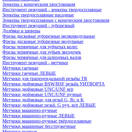
Зенкеры с коническим хвостовиком
Инструмент режущий - зенкеры твердосплавные
Зенкеры твердосплавные насадные
Зенкеры твердосплавные с коническим хвостовиком
Инструмент режущий - зуборезный
Долбяки и шеверы
Фрезы дисковые зуборезные мелкомодульные
Фрезы дисковые зуборезные модульные
Фрезы червячные для зубчатых колес
Фрезы червячные для зубьев звездочек
Фрезы червячные для шлицевых валов
Инструмент режущий - метчики
Метчики гаечные
Метчики гаечные ЛЕВЫЕ
Метчики для трапецеидальной резьбы TR
Метчики дюймовые BSW/BSF резьба УИТВОРТА
Метчики дюймовые UNC/UNF м/р
Метчики дюймовые UNC/UNF ручные
Метчики дюймовые для резьб G, Rc и K
Метчики дюймовые резьб. G руч.,м/р ЛЕВЫЕ
Метчики машинно-ручные
Метчики машинно-ручные ЛЕВЫЕ
Метчики машинно-ручные твёрдосплавные
Метчики машинные бесстружечные
Метчики ручные