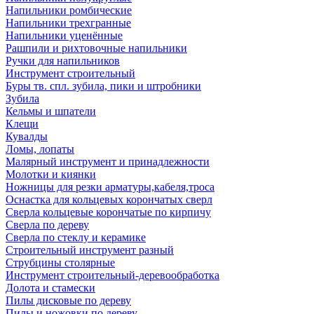
Напильники ромбические
Напильники трехгранные
Напильники уценённые
Рашпили и рихтовочные напильники
Ручки для напильников
Инструмент строительный
Буры тв. спл. зубила, пики и штробники
Зубила
Кельмы и шпатели
Клещи
Кувалды
Ломы, лопаты
Малярный инструмент и принадлежности
Молотки и киянки
Ножницы для резки арматуры,кабеля,троса
Оснастка для кольцевых корончатых сверл
Сверла кольцевые корончатые по кирпичу
Сверла по дереву
Сверла по стеклу и керамике
Строительный инструмент разный
Струбцины столярные
Инструмент строительный-деревообработка
Долота и стамески
Пилы дисковые по дереву
Пилы и ножовки по дереву