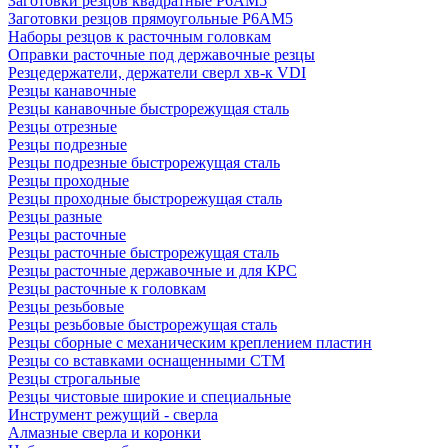
Заготовки резцов квадратные Р6АМ5
Заготовки резцов прямоугольные Р6АМ5
Наборы резцов к расточным головкам
Оправки расточные под державочные резцы
Резцедержатели, держатели сверл хв-к VDI
Резцы канавочные
Резцы канавочные быстрорежущая сталь
Резцы отрезные
Резцы подрезные
Резцы подрезные быстрорежущая сталь
Резцы проходные
Резцы проходные быстрорежущая сталь
Резцы разные
Резцы расточные
Резцы расточные быстрорежущая сталь
Резцы расточные державочные и для КРС
Резцы расточные к головкам
Резцы резьбовые
Резцы резьбовые быстрорежущая сталь
Резцы сборные с механическим креплением пластин
Резцы со вставками оснащенными СТМ
Резцы строгальные
Резцы чистовые широкие и специальные
Инструмент режущий - сверла
Алмазные сверла и коронки