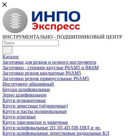
ИНСТРУМЕНТАЛЬНО - ПОДШИПНИКОВЫЙ ЦЕНТР
Каталог
Заготовки для резцов и осевого инструмента
Заготовки - стержни круглые Р6АМ5 и ВК6М
Заготовки резцов квадратные Р6АМ5
Заготовки резцов прямоугольные Р6АМ5
Инструмент абразивный
Бруски шлифовальные
Зерно шлифовальное
Круги вулканитовые
Круги зачистные (обдирочные)
Круги и пасты полировальные
Круги отрезные
Круги тарельчатые и чашечные
Круги шлифовальные 2П,3П,4П,ПВ,ПВД и др.
Круги шлифовальные лепестковые радиальные КЛ