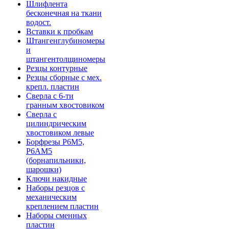
Шлифлента
бесконечная на ткани
водост.
Вставки к пробкам
Штангенглубиномеры
и
штангентолщиномеры
Резцы контурные
Резцы сборные с мех.
крепл. пластин
Сверла с 6-ти
гранным хвостовиком
Сверла с
цилиндрическим
хвостовиком левые
Борфрезы Р6М5,
Р6АМ5
(борнапильники,
шарошки)
Ключи накидные
Наборы резцов с
механическим
креплением пластин
Наборы сменных
пластин