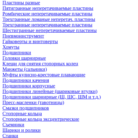
Пластины разные
Пятигранные неперетачиваемые пластины
Ромбические неперетачиваемые пластины
Трехгранные ломаные неперетач. пластины
Трехгранные неперетачиваемые пластины
Шестигранные неперетачиваемые пластины
Пневмоинструмент
Гайковерты и винтоверты
Хомуты
Подшипники
Головки шарнирные
Клещи для снятия стопорных колец
Манжеты (сальники)
Муфты кулисно-крестовые плавающие
Подшипники качения
Подшипники корпусные
Подшипники линейные (шариковые втулки)
Подшипники шарнирные (Ш, ШС, ШМ и т.д.)
Пресс-масленки (тавотницы)
Смазки подшипников
Стопорные кольца
Стопорные кольца эксцентрические
Съемники
Шарики и ролики
Станки