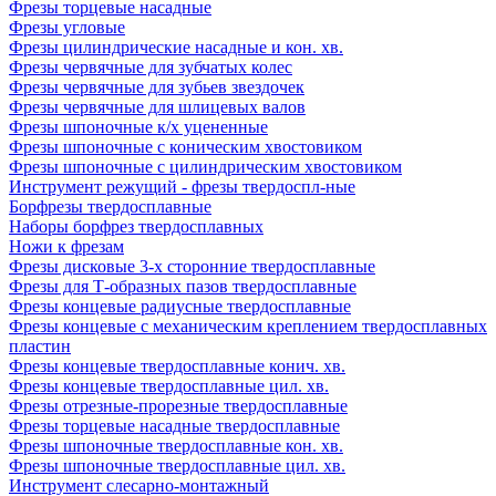
Фрезы торцевые насадные
Фрезы угловые
Фрезы цилиндрические насадные и кон. хв.
Фрезы червячные для зубчатых колес
Фрезы червячные для зубьев звездочек
Фрезы червячные для шлицевых валов
Фрезы шпоночные к/х уцененные
Фрезы шпоночные с коническим хвостовиком
Фрезы шпоночные с цилиндрическим хвостовиком
Инструмент режущий - фрезы твердоспл-ные
Борфрезы твердосплавные
Наборы борфрез твердосплавных
Ножи к фрезам
Фрезы дисковые 3-х сторонние твердосплавные
Фрезы для Т-образных пазов твердосплавные
Фрезы концевые радиусные твердосплавные
Фрезы концевые с механическим креплением твердосплавных
пластин
Фрезы концевые твердосплавные конич. хв.
Фрезы концевые твердосплавные цил. хв.
Фрезы отрезные-прорезные твердосплавные
Фрезы торцевые насадные твердосплавные
Фрезы шпоночные твердосплавные кон. хв.
Фрезы шпоночные твердосплавные цил. хв.
Инструмент слесарно-монтажный