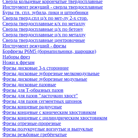
Сверла кольцевые корончатые твердосплавные
Инструмент режущий - сверла твердосплавные
Буры тв. спл. зубила, пики и штробники
Сверла тверд.спл ц/х по мет-лу 2-х стор.
Сверла твердосплавные к/х по металлу
Сверла твердосплавные ц/х по бетону
Сверла твердосплавные ц/х по металлу
Сверла твердосплавные центровочные
Инструмент режущий - фрезы
Борфрезы Р6М5 (борнапильники, шарошки)
Наборы фрез
Ножи к фрезам
Фрезы дисковые 3-х сторонние
Фрезы дисковые зуборезные мелкомодульные
Фрезы дисковые зуборезные модульные
Фрезы дисковые пазовые
Фрезы для Т-образных пазов
Фрезы для пазов "ласточкин хвост"
Фрезы для пазов сегментных шпонок
Фрезы концевые радиусные
Фрезы концевые с коническим хвостовиком
Фрезы концевые с цилиндрическим хвостовиком
Фрезы отрезные-прорезные
Фрезы полукруглые вогнутые и выпуклые
Фрезы резьбовые гребёнчатые