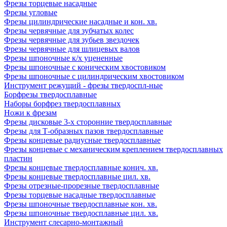
Фрезы торцевые насадные
Фрезы угловые
Фрезы цилиндрические насадные и кон. хв.
Фрезы червячные для зубчатых колес
Фрезы червячные для зубьев звездочек
Фрезы червячные для шлицевых валов
Фрезы шпоночные к/х уцененные
Фрезы шпоночные с коническим хвостовиком
Фрезы шпоночные с цилиндрическим хвостовиком
Инструмент режущий - фрезы твердоспл-ные
Борфрезы твердосплавные
Наборы борфрез твердосплавных
Ножи к фрезам
Фрезы дисковые 3-х сторонние твердосплавные
Фрезы для Т-образных пазов твердосплавные
Фрезы концевые радиусные твердосплавные
Фрезы концевые с механическим креплением твердосплавных
пластин
Фрезы концевые твердосплавные конич. хв.
Фрезы концевые твердосплавные цил. хв.
Фрезы отрезные-прорезные твердосплавные
Фрезы торцевые насадные твердосплавные
Фрезы шпоночные твердосплавные кон. хв.
Фрезы шпоночные твердосплавные цил. хв.
Инструмент слесарно-монтажный