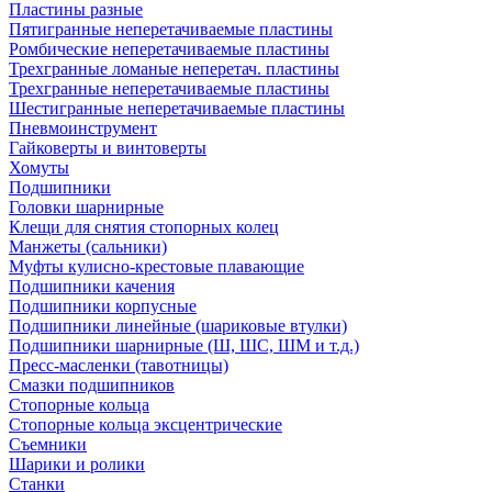
Пластины разные
Пятигранные неперетачиваемые пластины
Ромбические неперетачиваемые пластины
Трехгранные ломаные неперетач. пластины
Трехгранные неперетачиваемые пластины
Шестигранные неперетачиваемые пластины
Пневмоинструмент
Гайковерты и винтоверты
Хомуты
Подшипники
Головки шарнирные
Клещи для снятия стопорных колец
Манжеты (сальники)
Муфты кулисно-крестовые плавающие
Подшипники качения
Подшипники корпусные
Подшипники линейные (шариковые втулки)
Подшипники шарнирные (Ш, ШС, ШМ и т.д.)
Пресс-масленки (тавотницы)
Смазки подшипников
Стопорные кольца
Стопорные кольца эксцентрические
Съемники
Шарики и ролики
Станки