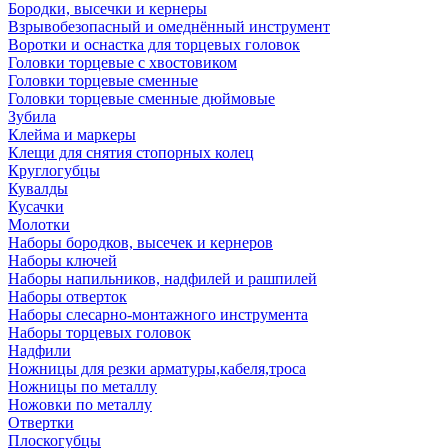
Бородки, высечки и кернеры
Взрывобезопасный и омеднённый инструмент
Воротки и оснаcтка для торцевых головок
Головки торцевые с хвостовиком
Головки торцевые сменные
Головки торцевые сменные дюймовые
Зубила
Клейма и маркеры
Клещи для снятия стопорных колец
Круглогубцы
Кувалды
Кусачки
Молотки
Наборы бородков, высечек и кернеров
Наборы ключей
Наборы напильников, надфилей и рашпилей
Наборы отверток
Наборы слесарно-монтажного инструмента
Наборы торцевых головок
Надфили
Ножницы для резки арматуры,кабеля,троса
Ножницы по металлу
Ножовки по металлу
Отвертки
Плоскогубцы