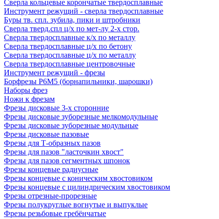
Сверла кольцевые корончатые твердосплавные
Инструмент режущий - сверла твердосплавные
Буры тв. спл. зубила, пики и штробники
Сверла тверд.спл ц/х по мет-лу 2-х стор.
Сверла твердосплавные к/х по металлу
Сверла твердосплавные ц/х по бетону
Сверла твердосплавные ц/х по металлу
Сверла твердосплавные центровочные
Инструмент режущий - фрезы
Борфрезы Р6М5 (борнапильники, шарошки)
Наборы фрез
Ножи к фрезам
Фрезы дисковые 3-х сторонние
Фрезы дисковые зуборезные мелкомодульные
Фрезы дисковые зуборезные модульные
Фрезы дисковые пазовые
Фрезы для Т-образных пазов
Фрезы для пазов "ласточкин хвост"
Фрезы для пазов сегментных шпонок
Фрезы концевые радиусные
Фрезы концевые с коническим хвостовиком
Фрезы концевые с цилиндрическим хвостовиком
Фрезы отрезные-прорезные
Фрезы полукруглые вогнутые и выпуклые
Фрезы резьбовые гребёнчатые