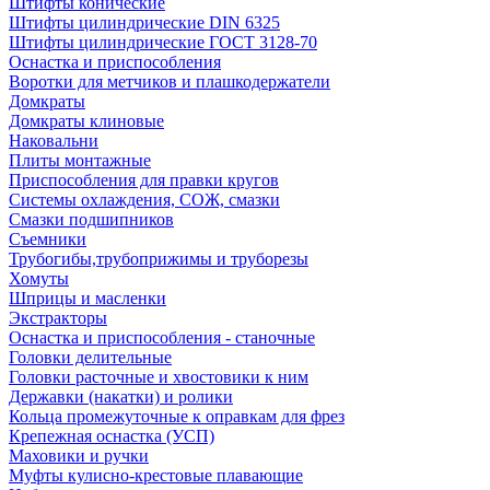
Штифты конические
Штифты цилиндрические DIN 6325
Штифты цилиндрические ГОСТ 3128-70
Оснастка и приспособления
Воротки для метчиков и плашкодержатели
Домкраты
Домкраты клиновые
Наковальни
Плиты монтажные
Приспособления для правки кругов
Системы охлаждения, СОЖ, смазки
Смазки подшипников
Съемники
Трубогибы,трубоприжимы и труборезы
Хомуты
Шприцы и масленки
Экстракторы
Оснастка и приспособления - станочные
Головки делительные
Головки расточные и хвостовики к ним
Державки (накатки) и ролики
Кольца промежуточные к оправкам для фрез
Крепежная оснастка (УСП)
Маховики и ручки
Муфты кулисно-крестовые плавающие