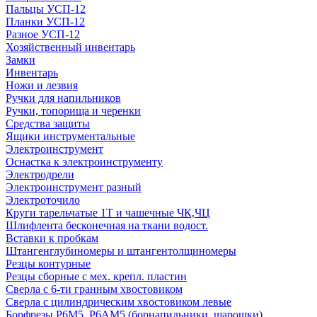
Пальцы УСП-12
Планки УСП-12
Разное УСП-12
Хозяйственный инвентарь
Замки
Инвентарь
Ножи и лезвия
Ручки для напильников
Ручки, топорища и черенки
Средства защиты
Ящики инструментальные
Электроинструмент
Оснастка к электроинструменту
Электродрели
Электроинструмент разный
Электроточило
Круги тарельчатые 1Т и чашечные ЧК,ЧЦ
Шлифлента бесконечная на ткани водост.
Вставки к пробкам
Штангенглубиномеры и штангентолщиномеры
Резцы контурные
Резцы сборные с мех. крепл. пластин
Сверла с 6-ти гранным хвостовиком
Сверла с цилиндрическим хвостовиком левые
Борфрезы Р6М5, Р6АМ5 (борнапильники, шарошки)