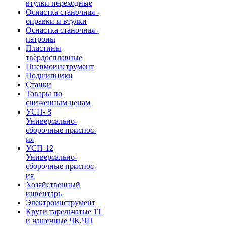
втулки переходные
Оснастка станочная -
оправки и втулки
Оснастка станочная -
патроны
Пластины
твёрдосплавные
Пневмоинструмент
Подшипники
Станки
Товары по
сниженным ценам
УСП- 8
Универсально-
сборочные приспос-
ия
УСП-12
Универсально-
сборочные приспос-
ия
Хозяйственный
инвентарь
Электроинструмент
Круги тарельчатые 1Т
и чашечные ЧК,ЧЦ