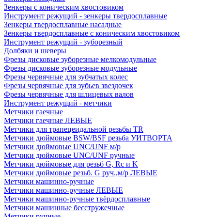
Зенкеры с коническим хвостовиком
Инструмент режущий - зенкеры твердосплавные
Зенкеры твердосплавные насадные
Зенкеры твердосплавные с коническим хвостовиком
Инструмент режущий - зуборезный
Долбяки и шеверы
Фрезы дисковые зуборезные мелкомодульные
Фрезы дисковые зуборезные модульные
Фрезы червячные для зубчатых колес
Фрезы червячные для зубьев звездочек
Фрезы червячные для шлицевых валов
Инструмент режущий - метчики
Метчики гаечные
Метчики гаечные ЛЕВЫЕ
Метчики для трапецеидальной резьбы TR
Метчики дюймовые BSW/BSF резьба УИТВОРТА
Метчики дюймовые UNC/UNF м/р
Метчики дюймовые UNC/UNF ручные
Метчики дюймовые для резьб G, Rc и K
Метчики дюймовые резьб. G руч.,м/р ЛЕВЫЕ
Метчики машинно-ручные
Метчики машинно-ручные ЛЕВЫЕ
Метчики машинно-ручные твёрдосплавные
Метчики машинные бесстружечные
Метчики ручные