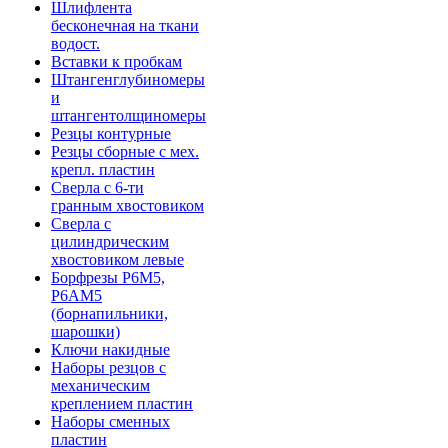
Шлифлента
бесконечная на ткани
водост.
Вставки к пробкам
Штангенглубиномеры
и
штангентолщиномеры
Резцы контурные
Резцы сборные с мех.
крепл. пластин
Сверла с 6-ти
гранным хвостовиком
Сверла с
цилиндрическим
хвостовиком левые
Борфрезы Р6М5,
Р6АМ5
(борнапильники,
шарошки)
Ключи накидные
Наборы резцов с
механическим
креплением пластин
Наборы сменных
пластин