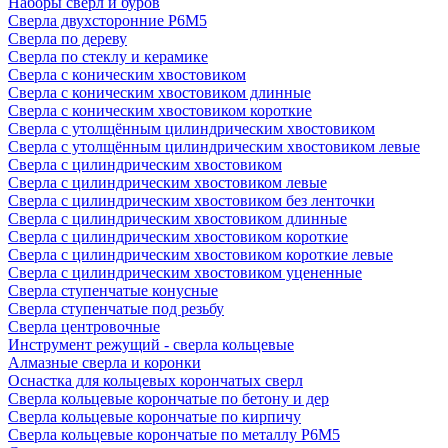
Наборы сверл и буров
Сверла двухсторонние Р6М5
Сверла по дереву
Сверла по стеклу и керамике
Сверла с коническим хвостовиком
Сверла с коническим хвостовиком длинные
Сверла с коническим хвостовиком короткие
Сверла с утолщённым цилиндрическим хвостовиком
Сверла с утолщённым цилиндрическим хвостовиком левые
Сверла с цилиндрическим хвостовиком
Сверла с цилиндрическим хвостовиком левые
Сверла с цилиндрическим хвостовиком без ленточки
Сверла с цилиндрическим хвостовиком длинные
Сверла с цилиндрическим хвостовиком короткие
Сверла с цилиндрическим хвостовиком короткие левые
Сверла с цилиндрическим хвостовиком уцененные
Сверла ступенчатые конусные
Сверла ступенчатые под резьбу
Сверла центровочные
Инструмент режущий - сверла кольцевые
Алмазные сверла и коронки
Оснастка для кольцевых корончатых сверл
Сверла кольцевые корончатые по бетону и дер
Сверла кольцевые корончатые по кирпичу
Сверла кольцевые корончатые по металлу Р6М5