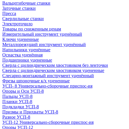
Вальцегибочные станки
Заточные станки
Пресса
Сверлильные станки
Электроточило
Товары по сниженным ценам
Измерительный инструмент уценённый
Ключи уцененные
Металлорежущий инструмент уценённый
Напильники уценённые
Оснастка уценённая
Подшипники уцененные
Сверла с цилиндрическим хвостовиком без ленточки
Сверла с цилиндрическим хвостовиком уцененные
Слесарно-монтажный инструмент уценённый
Фрезы шпоночные к/х уцененные
УСП- 8 Универсально-сборочные приспос-ия
Опоры и Оси УСП-8
Пальцы УСП-8
Планки УСП-8
Подкладки УСП-8
Призмы и Прихваты УСП-8
Разное УСП-8
УСП-12 Универсально-сборочные приспос-ия
Опоры УСП-12