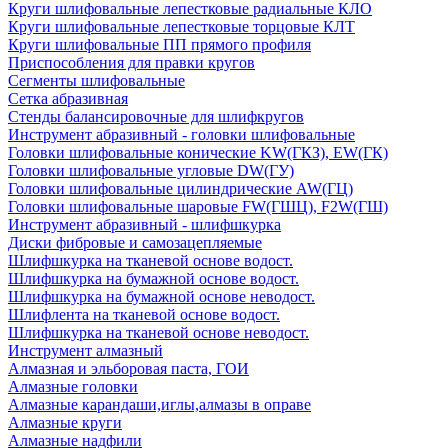
Круги шлифовальные лепестковые радиальные КЛО
Круги шлифовальные лепестковые торцовые КЛТ
Круги шлифовальные ПП прямого профиля
Приспособления для правки кругов
Сегменты шлифовальные
Сетка абразивная
Стенды балансировочные для шлифкругов
Инструмент абразивный - головки шлифовальные
Головки шлифовальные конические KW(ГКЗ), EW(ГК)
Головки шлифовальные угловые DW(ГУ)
Головки шлифовальные цилиндрические AW(ГЦ)
Головки шлифовальные шаровые FW(ГШЦ), F2W(ГШ)
Инструмент абразивный - шлифшкурка
Диски фибровые и самозацепляемые
Шлифшкурка на тканевой основе водост.
Шлифшкурка на бумажной основе водост.
Шлифшкурка на бумажной основе неводост.
Шлифлента на тканевой основе водост.
Шлифшкурка на тканевой основе неводост.
Инструмент алмазный
Алмазная и эльборовая паста, ГОИ
Алмазные головки
Алмазные карандаши,иглы,алмазы в оправе
Алмазные круги
Алмазные надфили