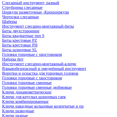
Слесарный инструмент, разный
Струбцины слесарные
Циркули разметочные -Кронциркули
Чертилки слесарные
Шаберы
Инструмент слесарно-монтажный-биты
Биты двухсторонние
Биты квадратные тип S
Биты крестовые РZ
Биты крестовые РН
Биты шлицевые SL
Головки торцевые с хвостовиком
Наборы бит
Инструмент слесарно-монтажный-ключи
Взрывобезопасный и омеднённый инструмент
Воротки и оснаcтка для торцевых головок
Головки торцевые с хвостовиком
Головки торцевые сменные
Головки торцевые сменные дюймовые
Ключи динамометрические
Ключи для круглых шлицевых гаек
Ключи комбинированные
Ключи накидные кольцевые коленчатые и пр
Ключи разводные
Ключи разные