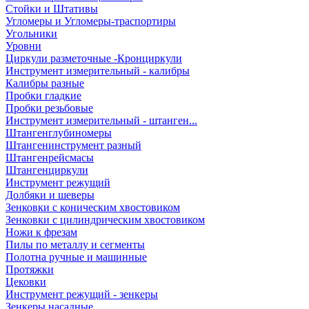
Стойки и Штативы
Угломеры и Угломеры-траспортиры
Угольники
Уровни
Циркули разметочные -Кронциркули
Инструмент измерительный - калибры
Калибры разные
Пробки гладкие
Пробки резьбовые
Инструмент измерительный - штанген...
Штангенглубиномеры
Штангенинструмент разный
Штангенрейсмасы
Штангенциркули
Инструмент режущий
Долбяки и шеверы
Зенковки с коническим хвостовиком
Зенковки с цилиндрическим хвостовиком
Ножи к фрезам
Пилы по металлу и сегменты
Полотна ручные и машинные
Протяжки
Цековки
Инструмент режущий - зенкеры
Зенкеры насадные