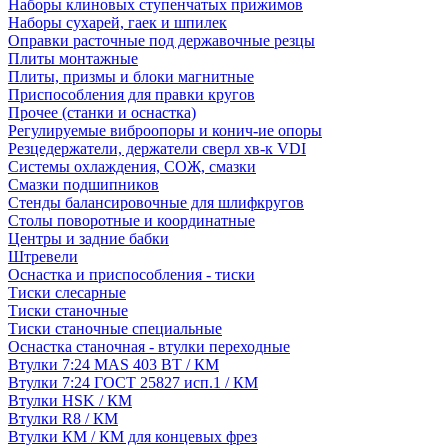
Наборы клиновых ступенчатых прижимов
Наборы сухарей, гаек и шпилек
Оправки расточные под державочные резцы
Плиты монтажные
Плиты, призмы и блоки магнитные
Приспособления для правки кругов
Прочее (станки и оснастка)
Регулируемые виброопоры и конич-ие опоры
Резцедержатели, держатели сверл хв-к VDI
Системы охлаждения, СОЖ, смазки
Смазки подшипников
Стенды балансировочные для шлифкругов
Столы поворотные и координатные
Центры и задние бабки
Штревели
Оснастка и приспособления - тиски
Тиски слесарные
Тиски станочные
Тиски станочные специальные
Оснастка станочная - втулки переходные
Втулки 7:24 MAS 403 BT / КМ
Втулки 7:24 ГОСТ 25827 исп.1 / КМ
Втулки HSK / КМ
Втулки R8 / КМ
Втулки КМ / КМ для концевых фрез