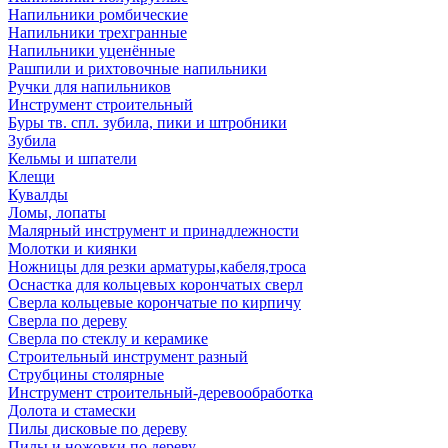
Напильники ромбические
Напильники трехгранные
Напильники уценённые
Рашпили и рихтовочные напильники
Ручки для напильников
Инструмент строительный
Буры тв. спл. зубила, пики и штробники
Зубила
Кельмы и шпатели
Клещи
Кувалды
Ломы, лопаты
Малярный инструмент и принадлежности
Молотки и киянки
Ножницы для резки арматуры,кабеля,троса
Оснастка для кольцевых корончатых сверл
Сверла кольцевые корончатые по кирпичу
Сверла по дереву
Сверла по стеклу и керамике
Строительный инструмент разный
Струбцины столярные
Инструмент строительный-деревообработка
Долота и стамески
Пилы дисковые по дереву
Пилы и ножовки по дереву