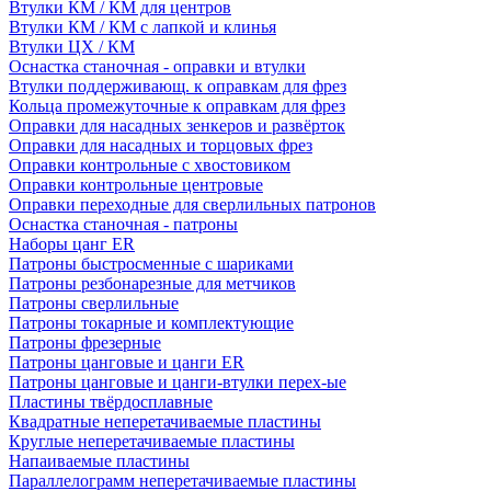
Втулки КМ / КМ для центров
Втулки КМ / КМ с лапкой и клинья
Втулки ЦХ / КМ
Оснастка станочная - оправки и втулки
Втулки поддерживающ. к оправкам для фрез
Кольца промежуточные к оправкам для фрез
Оправки для насадных зенкеров и развёрток
Оправки для насадных и торцовых фрез
Оправки контрольные с хвостовиком
Оправки контрольные центровые
Оправки переходные для сверлильных патронов
Оснастка станочная - патроны
Наборы цанг ER
Патроны быстросменные с шариками
Патроны резбонарезные для метчиков
Патроны сверлильные
Патроны токарные и комплектующие
Патроны фрезерные
Патроны цанговые и цанги ER
Патроны цанговые и цанги-втулки перех-ые
Пластины твёрдосплавные
Квадратные неперетачиваемые пластины
Круглые неперетачиваемые пластины
Напаиваемые пластины
Параллелограмм неперетачиваемые пластины