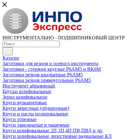
ИНСТРУМЕНТАЛЬНО - ПОДШИПНИКОВЫЙ ЦЕНТР
Каталог
Заготовки для резцов и осевого инструмента
Заготовки - стержни круглые Р6АМ5 и ВК6М
Заготовки резцов квадратные Р6АМ5
Заготовки резцов прямоугольные Р6АМ5
Инструмент абразивный
Бруски шлифовальные
Зерно шлифовальное
Круги вулканитовые
Круги зачистные (обдирочные)
Круги и пасты полировальные
Круги отрезные
Круги тарельчатые и чашечные
Круги шлифовальные 2П,3П,4П,ПВ,ПВД и др.
Круги шлифовальные лепестковые радиальные КЛ