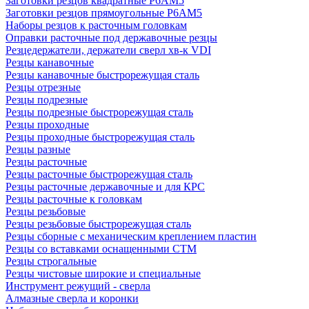
Заготовки резцов квадратные Р6АМ5
Заготовки резцов прямоугольные Р6АМ5
Наборы резцов к расточным головкам
Оправки расточные под державочные резцы
Резцедержатели, держатели сверл хв-к VDI
Резцы канавочные
Резцы канавочные быстрорежущая сталь
Резцы отрезные
Резцы подрезные
Резцы подрезные быстрорежущая сталь
Резцы проходные
Резцы проходные быстрорежущая сталь
Резцы разные
Резцы расточные
Резцы расточные быстрорежущая сталь
Резцы расточные державочные и для КРС
Резцы расточные к головкам
Резцы резьбовые
Резцы резьбовые быстрорежущая сталь
Резцы сборные с механическим креплением пластин
Резцы со вставками оснащенными СТМ
Резцы строгальные
Резцы чистовые широкие и специальные
Инструмент режущий - сверла
Алмазные сверла и коронки