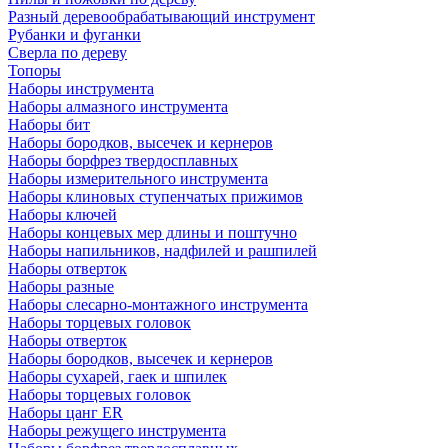
Разный деревообрабатывающий инструмент
Рубанки и фуганки
Сверла по дереву
Топоры
Наборы инструмента
Наборы алмазного инструмента
Наборы бит
Наборы бородков, высечек и кернеров
Наборы борфрез твердосплавных
Наборы измерительного инструмента
Наборы клиновых ступенчатых прижимов
Наборы ключей
Наборы концевых мер длины и поштучно
Наборы напильников, надфилей и рашпилей
Наборы отверток
Наборы разные
Наборы слесарно-монтажного инструмента
Наборы торцевых головок
Наборы отверток
Наборы бородков, высечек и кернеров
Наборы сухарей, гаек и шпилек
Наборы торцевых головок
Наборы цанг ER
Наборы режущего инструмента