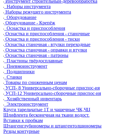
Инструмент строительный-деревообработка
Наборы инструмента
Наборы режущего инструмента
Оборудование
Оборудование - Крепёж
Оснастка и приспособления
Оснастка и приспособления - станочные
Оснастка и приспособления - тиски
Оснастка станочная - втулки переходные
Оснастка станочная - оправки и втулки
Оснастка станочная - патроны
Пластины твёрдосплавные
Пневмоинструмент
Подшипники
Станки
Товары по сниженным ценам
УСП- 8 Универсально-сборочные приспос-ия
УСП-12 Универсально-сборочные приспос-ия
Хозяйственный инвентарь
Электроинструмент
Круги тарельчатые 1Т и чашечные ЧК,ЧЦ
Шлифлента бесконечная на ткани водост.
Вставки к пробкам
Штангенглубиномеры и штангентолщиномеры
Резцы контурные