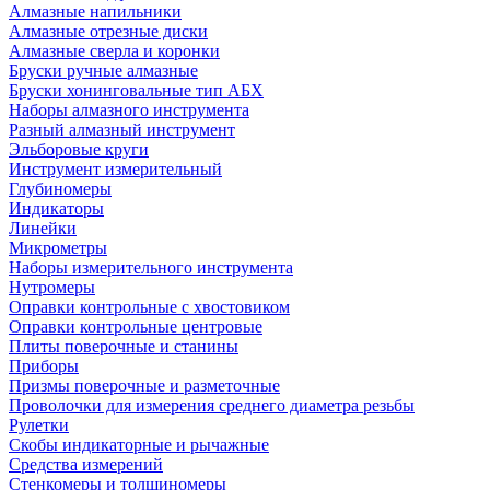
Алмазные напильники
Алмазные отрезные диски
Алмазные сверла и коронки
Бруски ручные алмазные
Бруски хонинговальные тип АБХ
Наборы алмазного инструмента
Разный алмазный инструмент
Эльборовые круги
Инструмент измерительный
Глубиномеры
Индикаторы
Линейки
Микрометры
Наборы измерительного инструмента
Нутромеры
Оправки контрольные с хвостовиком
Оправки контрольные центровые
Плиты поверочные и станины
Приборы
Призмы поверочные и разметочные
Проволочки для измерения среднего диаметра резьбы
Рулетки
Скобы индикаторные и рычажные
Средства измерений
Стенкомеры и толщиномеры