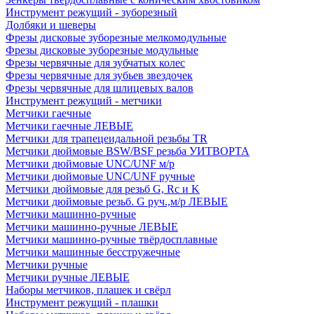
Инструмент режущий - зуборезный
Долбяки и шеверы
Фрезы дисковые зуборезные мелкомодульные
Фрезы дисковые зуборезные модульные
Фрезы червячные для зубчатых колес
Фрезы червячные для зубьев звездочек
Фрезы червячные для шлицевых валов
Инструмент режущий - метчики
Метчики гаечные
Метчики гаечные ЛЕВЫЕ
Метчики для трапецеидальной резьбы TR
Метчики дюймовые BSW/BSF резьба УИТВОРТА
Метчики дюймовые UNC/UNF м/р
Метчики дюймовые UNC/UNF ручные
Метчики дюймовые для резьб G, Rc и K
Метчики дюймовые резьб. G руч.,м/р ЛЕВЫЕ
Метчики машинно-ручные
Метчики машинно-ручные ЛЕВЫЕ
Метчики машинно-ручные твёрдосплавные
Метчики машинные бесстружечные
Метчики ручные
Метчики ручные ЛЕВЫЕ
Наборы метчиков, плашек и свёрл
Инструмент режущий - плашки