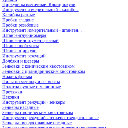
Циркули разметочные -Кронциркули
Инструмент измерительный - калибры
Калибры разные
Пробки гладкие
Пробки резьбовые
Инструмент измерительный - штанген...
Штангенглубиномеры
Штангенинструмент разный
Штангенрейсмасы
Штангенциркули
Инструмент режущий
Долбяки и шеверы
Зенковки с коническим хвостовиком
Зенковки с цилиндрическим хвостовиком
Ножи к фрезам
Пилы по металлу и сегменты
Полотна ручные и машинные
Протяжки
Цековки
Инструмент режущий - зенкеры
Зенкеры насадные
Зенкеры с коническим хвостовиком
Инструмент режущий - зенкеры твердосплавные
Зенкеры твердосплавные насадные
Зенкеры твердосплавные с коническим хвостовиком