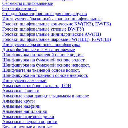
Сегменты шлифовальные
Сетка абразивная
Стенды балансировочные для шлифкругов
Инструмент абразивный - головки шлифовальные
Головки шлифовальные конические KW(ГКЗ), EW(ГК)
Головки шлифовальные угловые DW(ГУ)
Головки шлифовальные цилиндрические AW(ГЦ)
Головки шлифовальные шаровые FW(ГШЦ), F2W(ГШ)
Инструмент абразивный - шлифшкурка
Диски фибровые и самозацепляемые
Шлифшкурка на тканевой основе водост.
Шлифшкурка на бумажной основе водост.
Шлифшкурка на бумажной основе неводост.
Шлифлента на тканевой основе водост.
Шлифшкурка на тканевой основе неводост.
Инструмент алмазный
Алмазная и эльборовая паста, ГОИ
Алмазные головки
Алмазные карандаши,иглы,алмазы в оправе
Алмазные круги
Алмазные надфили
Алмазные напильники
Алмазные отрезные диски
Алмазные сверла и коронки
Бруски ручные алмазные