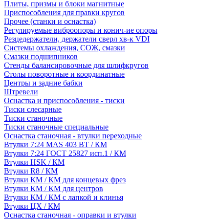
Плиты, призмы и блоки магнитные
Приспособления для правки кругов
Прочее (станки и оснастка)
Регулируемые виброопоры и конич-ие опоры
Резцедержатели, держатели сверл хв-к VDI
Системы охлаждения, СОЖ, смазки
Смазки подшипников
Стенды балансировочные для шлифкругов
Столы поворотные и координатные
Центры и задние бабки
Штревели
Оснастка и приспособления - тиски
Тиски слесарные
Тиски станочные
Тиски станочные специальные
Оснастка станочная - втулки переходные
Втулки 7:24 MAS 403 BT / КМ
Втулки 7:24 ГОСТ 25827 исп.1 / КМ
Втулки HSK / КМ
Втулки R8 / КМ
Втулки КМ / КМ для концевых фрез
Втулки КМ / КМ для центров
Втулки КМ / КМ с лапкой и клинья
Втулки ЦХ / КМ
Оснастка станочная - оправки и втулки