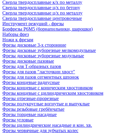
Сверла твердосплавные к/х по металлу
Сверла твердосплавные ц/х по бетону
Сверла твердосплавные ц/х по металлу
Сверла твердосплавные центровочные
Инструмент режущий - фрезы
Борфрезы Р6М5 (борнапильники, шарошки)
Наборы фрез
Ножи к фрезам
Фрезы дисковые 3-х сторонние
Фрезы дисковые зуборезные мелкомодульные
Фрезы дисковые зуборезные модульные
Фрезы дисковые пазовые
Фрезы для Т-образных пазов
Фрезы для пазов "ласточкин хвост"
Фрезы для пазов сегментных шпонок
Фрезы концевые радиусные
Фрезы концевые с коническим хвостовиком
Фрезы концевые с цилиндрическим хвостовиком
Фрезы отрезные-прорезные
Фрезы полукруглые вогнутые и выпуклые
Фрезы резьбовые гребёнчатые
Фрезы торцевые насадные
Фрезы угловые
Фрезы цилиндрические насадные и кон. хв.
Фрезы червячные для зубчатых колес