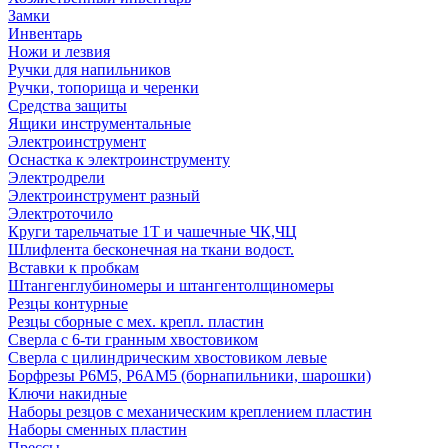
Замки
Инвентарь
Ножи и лезвия
Ручки для напильников
Ручки, топорища и черенки
Средства защиты
Ящики инструментальные
Электроинструмент
Оснастка к электроинструменту
Электродрели
Электроинструмент разный
Электроточило
Круги тарельчатые 1Т и чашечные ЧК,ЧЦ
Шлифлента бесконечная на ткани водост.
Вставки к пробкам
Штангенглубиномеры и штангентолщиномеры
Резцы контурные
Резцы сборные с мех. крепл. пластин
Сверла с 6-ти гранным хвостовиком
Сверла с цилиндрическим хвостовиком левые
Борфрезы Р6М5, Р6АМ5 (борнапильники, шарошки)
Ключи накидные
Наборы резцов с механическим креплением пластин
Наборы сменных пластин
Прессы