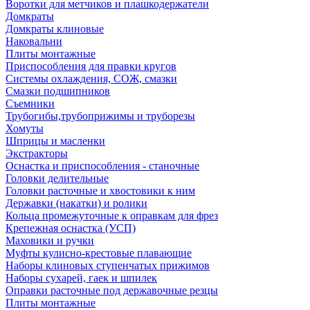
Воротки для метчиков и плашкодержатели
Домкраты
Домкраты клиновые
Наковальни
Плиты монтажные
Приспособления для правки кругов
Системы охлаждения, СОЖ, смазки
Смазки подшипников
Съемники
Трубогибы,трубоприжимы и труборезы
Хомуты
Шприцы и масленки
Экстракторы
Оснастка и приспособления - станочные
Головки делительные
Головки расточные и хвостовики к ним
Державки (накатки) и ролики
Кольца промежуточные к оправкам для фрез
Крепежная оснастка (УСП)
Маховики и ручки
Муфты кулисно-крестовые плавающие
Наборы клиновых ступенчатых прижимов
Наборы сухарей, гаек и шпилек
Оправки расточные под державочные резцы
Плиты монтажные