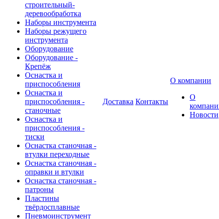
строительный-
деревообработка
Наборы инструмента
Наборы режущего
инструмента
Оборудование
Оборудование -
Крепёж
Оснастка и
О компании
приспособления
Оснастка и
О
приспособления -
Доставка
Контакты
компани
станочные
Новости
Оснастка и
приспособления -
тиски
Оснастка станочная -
втулки переходные
Оснастка станочная -
оправки и втулки
Оснастка станочная -
патроны
Пластины
твёрдосплавные
Пневмоинструмент