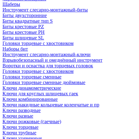
Шаберы
Инструмент слесарно-монтажный-биты
Биты двухсторонние
Биты квадратные тип S
Биты крестовые РZ
Биты крестовые РН
Биты шлицевые SL
Головки торцевые с хвостовиком
Наборы бит
Инструмент слесарно-монтажный-ключи
Взрывобезопасный и омеднённый инструмент
Воротки и оснаcтка для торцевых головок
Головки торцевые с хвостовиком
Головки торцевые сменные
Головки торцевые сменные дюймовые
Ключи динамометрические
Ключи для круглых шлицевых гаек
Ключи комбинированные
Ключи накидные кольцевые коленчатые и пр
Ключи разводные
Ключи разные
Ключи рожковые (гаечные)
Ключи торцевые
Ключи трубные
Ключи уцененные