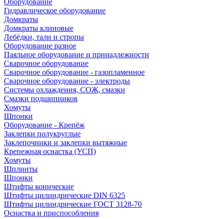
Оборудование
Гидравлическое оборудование
Домкраты
Домкраты клиновые
Лебёдки, тали и стропы
Оборудование разное
Паяльное оборудование и принадлежности
Сварочное оборудование
Сварочное оборудование - газопламенное
Сварочное оборудование - электроды
Системы охлаждения, СОЖ, смазки
Смазки подшипников
Хомуты
Шпонки
Оборудование - Крепёж
Заклепки полукруглые
Заклепочники и заклепки вытяжные
Крепежная оснастка (УСП)
Хомуты
Шплинты
Шпонки
Штифты конические
Штифты цилиндрические DIN 6325
Штифты цилиндрические ГОСТ 3128-70
Оснастка и приспособления