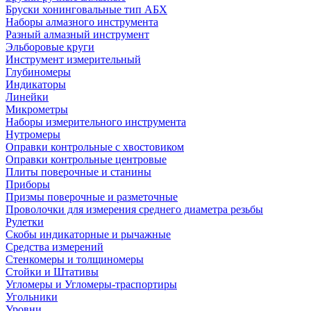
Бруски хонинговальные тип АБХ
Наборы алмазного инструмента
Разный алмазный инструмент
Эльборовые круги
Инструмент измерительный
Глубиномеры
Индикаторы
Линейки
Микрометры
Наборы измерительного инструмента
Нутромеры
Оправки контрольные с хвостовиком
Оправки контрольные центровые
Плиты поверочные и станины
Приборы
Призмы поверочные и разметочные
Проволочки для измерения среднего диаметра резьбы
Рулетки
Скобы индикаторные и рычажные
Средства измерений
Стенкомеры и толщиномеры
Стойки и Штативы
Угломеры и Угломеры-траспортиры
Угольники
Уровни