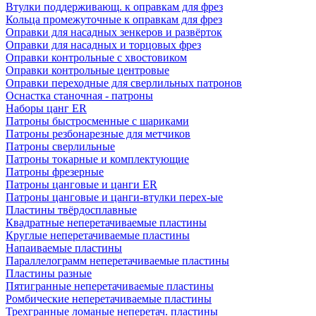
Втулки поддерживающ. к оправкам для фрез
Кольца промежуточные к оправкам для фрез
Оправки для насадных зенкеров и развёрток
Оправки для насадных и торцовых фрез
Оправки контрольные с хвостовиком
Оправки контрольные центровые
Оправки переходные для сверлильных патронов
Оснастка станочная - патроны
Наборы цанг ER
Патроны быстросменные с шариками
Патроны резбонарезные для метчиков
Патроны сверлильные
Патроны токарные и комплектующие
Патроны фрезерные
Патроны цанговые и цанги ER
Патроны цанговые и цанги-втулки перех-ые
Пластины твёрдосплавные
Квадратные неперетачиваемые пластины
Круглые неперетачиваемые пластины
Напаиваемые пластины
Параллелограмм неперетачиваемые пластины
Пластины разные
Пятигранные неперетачиваемые пластины
Ромбические неперетачиваемые пластины
Трехгранные ломаные неперетач. пластины