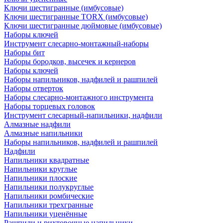
Ключи шестигранные (имбусовые)
Ключи шестигранные TORX (имбусовые)
Ключи шестигранные дюймовые (имбусовые)
Наборы ключей
Инструмент слесарно-монтажный-наборы
Наборы бит
Наборы бородков, высечек и кернеров
Наборы ключей
Наборы напильников, надфилей и рашпилей
Наборы отверток
Наборы слесарно-монтажного инструмента
Наборы торцевых головок
Инструмент слесарный-напильники, надфили
Алмазные надфили
Алмазные напильники
Наборы напильников, надфилей и рашпилей
Надфили
Напильники квадратные
Напильники круглые
Напильники плоские
Напильники полукруглые
Напильники ромбические
Напильники трехгранные
Напильники уценённые
Рашпили и рихтовочные напильники