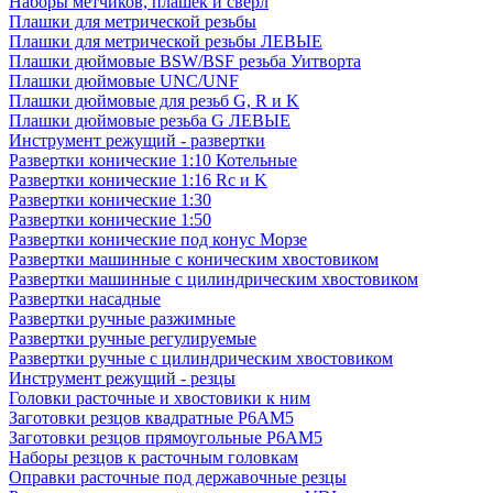
Наборы метчиков, плашек и свёрл
Плашки для метрической резьбы
Плашки для метрической резьбы ЛЕВЫЕ
Плашки дюймовые BSW/BSF резьба Уитворта
Плашки дюймовые UNC/UNF
Плашки дюймовые для резьб G, R и K
Плашки дюймовые резьба G ЛЕВЫЕ
Инструмент режущий - развертки
Развертки конические 1:10 Котельные
Развертки конические 1:16 Rc и K
Развертки конические 1:30
Развертки конические 1:50
Развертки конические под конус Морзе
Развертки машинные с коническим хвостовиком
Развертки машинные с цилиндрическим хвостовиком
Развертки насадные
Развертки ручные разжимные
Развертки ручные регулируемые
Развертки ручные с цилиндрическим хвостовиком
Инструмент режущий - резцы
Головки расточные и хвостовики к ним
Заготовки резцов квадратные Р6АМ5
Заготовки резцов прямоугольные Р6АМ5
Наборы резцов к расточным головкам
Оправки расточные под державочные резцы