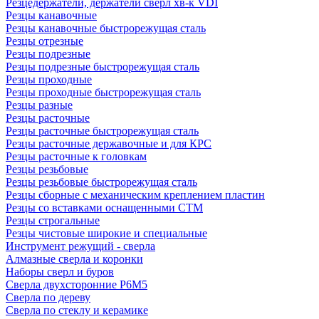
Резцедержатели, держатели сверл хв-к VDI
Резцы канавочные
Резцы канавочные быстрорежущая сталь
Резцы отрезные
Резцы подрезные
Резцы подрезные быстрорежущая сталь
Резцы проходные
Резцы проходные быстрорежущая сталь
Резцы разные
Резцы расточные
Резцы расточные быстрорежущая сталь
Резцы расточные державочные и для КРС
Резцы расточные к головкам
Резцы резьбовые
Резцы резьбовые быстрорежущая сталь
Резцы сборные с механическим креплением пластин
Резцы со вставками оснащенными СТМ
Резцы строгальные
Резцы чистовые широкие и специальные
Инструмент режущий - сверла
Алмазные сверла и коронки
Наборы сверл и буров
Сверла двухсторонние Р6М5
Сверла по дереву
Сверла по стеклу и керамике