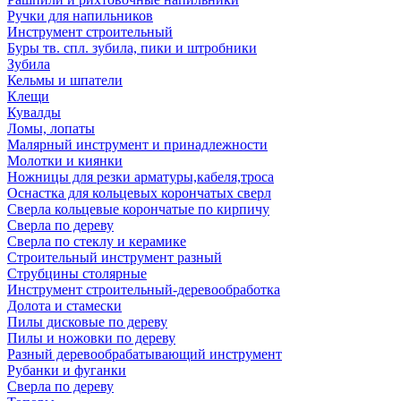
Ручки для напильников
Инструмент строительный
Буры тв. спл. зубила, пики и штробники
Зубила
Кельмы и шпатели
Клещи
Кувалды
Ломы, лопаты
Малярный инструмент и принадлежности
Молотки и киянки
Ножницы для резки арматуры,кабеля,троса
Оснастка для кольцевых корончатых сверл
Сверла кольцевые корончатые по кирпичу
Сверла по дереву
Сверла по стеклу и керамике
Строительный инструмент разный
Струбцины столярные
Инструмент строительный-деревообработка
Долота и стамески
Пилы дисковые по дереву
Пилы и ножовки по дереву
Разный деревообрабатывающий инструмент
Рубанки и фуганки
Сверла по дереву