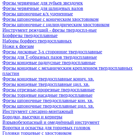
Фрезы червячные для зубьев звездочек
Фрезы червячные для шлицевых валов
Фрезы шпоночные к/х уцененные
Фрезы шпоночные с коническим хвостовиком
Фрезы шпоночные с цилиндрическим хвостовиком
Инструмент режущий - фрезы твердоспл-ные
Борфрезы твердосплавные
Наборы борфрез твердосплавных
Ножи к фрезам
Фрезы дисковые 3-х сторонние твердосплавные
Фрезы для Т-образных пазов твердосплавные
Фрезы концевые радиусные твердосплавные
Фрезы концевые с механическим креплением твердосплавных
пластин
Фрезы концевые твердосплавные конич. хв.
Фрезы концевые твердосплавные цил. хв.
Фрезы отрезные-прорезные твердосплавные
Фрезы торцевые насадные твердосплавные
Фрезы шпоночные твердосплавные кон. хв.
Фрезы шпоночные твердосплавные цил. хв.
Инструмент слесарно-монтажный
Бородки, высечки и кернеры
Взрывобезопасный и омеднённый инструмент
Воротки и оснаcтка для торцевых головок
Головки торцевые с хвостовиком