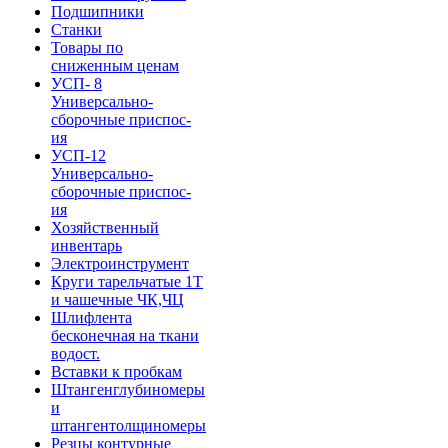
Подшипники
Станки
Товары по
сниженным ценам
УСП- 8
Универсально-
сборочные приспос-
ия
УСП-12
Универсально-
сборочные приспос-
ия
Хозяйственный
инвентарь
Электроинструмент
Круги тарельчатые 1Т
и чашечные ЧК,ЧЦ
Шлифлента
бесконечная на ткани
водост.
Вставки к пробкам
Штангенглубиномеры
и
штангентолщиномеры
Резцы контурные