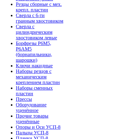
Резцы сборные с мех.
крепл. пластин
Сверла с 6-ти
гранным хвостовиком
Сверла с
цилиндрическим
хвостовиком левые
Борфрезы Р6М5,
Р6АМ5
(борнапильники,
шарошки)
Ключи накидные
Наборы резцов с
механическим
креплением пластин
Наборы сменных
пластин
Прессы
Оборудование
уценённое
Прочие товары
уценённые
Опоры и Оси УСП-8
Пальцы УСП-8
Планки УСП-8