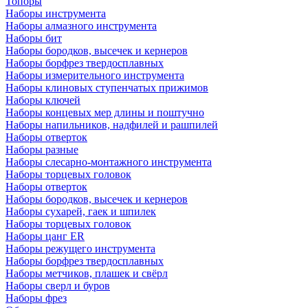
Топоры
Наборы инструмента
Наборы алмазного инструмента
Наборы бит
Наборы бородков, высечек и кернеров
Наборы борфрез твердосплавных
Наборы измерительного инструмента
Наборы клиновых ступенчатых прижимов
Наборы ключей
Наборы концевых мер длины и поштучно
Наборы напильников, надфилей и рашпилей
Наборы отверток
Наборы разные
Наборы слесарно-монтажного инструмента
Наборы торцевых головок
Наборы отверток
Наборы бородков, высечек и кернеров
Наборы сухарей, гаек и шпилек
Наборы торцевых головок
Наборы цанг ER
Наборы режущего инструмента
Наборы борфрез твердосплавных
Наборы метчиков, плашек и свёрл
Наборы сверл и буров
Наборы фрез