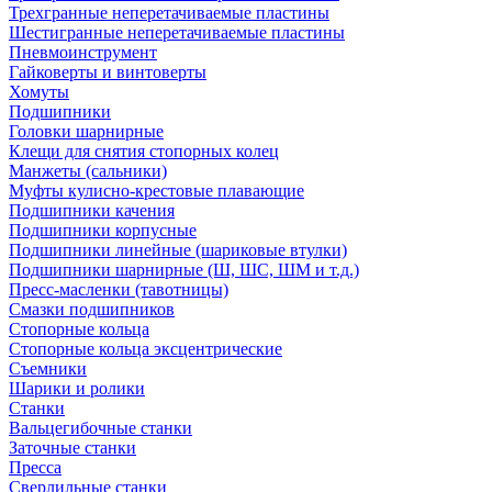
Трехгранные неперетачиваемые пластины
Шестигранные неперетачиваемые пластины
Пневмоинструмент
Гайковерты и винтоверты
Хомуты
Подшипники
Головки шарнирные
Клещи для снятия стопорных колец
Манжеты (сальники)
Муфты кулисно-крестовые плавающие
Подшипники качения
Подшипники корпусные
Подшипники линейные (шариковые втулки)
Подшипники шарнирные (Ш, ШС, ШМ и т.д.)
Пресс-масленки (тавотницы)
Смазки подшипников
Стопорные кольца
Стопорные кольца эксцентрические
Съемники
Шарики и ролики
Станки
Вальцегибочные станки
Заточные станки
Пресса
Сверлильные станки