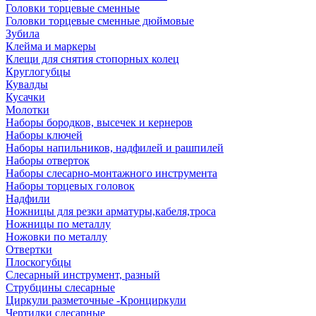
Головки торцевые сменные
Головки торцевые сменные дюймовые
Зубила
Клейма и маркеры
Клещи для снятия стопорных колец
Круглогубцы
Кувалды
Кусачки
Молотки
Наборы бородков, высечек и кернеров
Наборы ключей
Наборы напильников, надфилей и рашпилей
Наборы отверток
Наборы слесарно-монтажного инструмента
Наборы торцевых головок
Надфили
Ножницы для резки арматуры,кабеля,троса
Ножницы по металлу
Ножовки по металлу
Отвертки
Плоскогубцы
Слесарный инструмент, разный
Струбцины слесарные
Циркули разметочные -Кронциркули
Чертилки слесарные