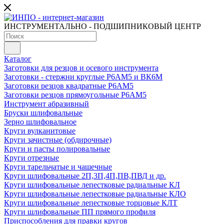
ИНСТРУМЕНТАЛЬНО - ПОДШИПНИКОВЫЙ ЦЕНТР
Каталог
Заготовки для резцов и осевого инструмента
Заготовки - стержни круглые Р6АМ5 и ВК6М
Заготовки резцов квадратные Р6АМ5
Заготовки резцов прямоугольные Р6АМ5
Инструмент абразивный
Бруски шлифовальные
Зерно шлифовальное
Круги вулканитовые
Круги зачистные (обдирочные)
Круги и пасты полировальные
Круги отрезные
Круги тарельчатые и чашечные
Круги шлифовальные 2П,3П,4П,ПВ,ПВД и др.
Круги шлифовальные лепестковые радиальные КЛ
Круги шлифовальные лепестковые радиальные КЛО
Круги шлифовальные лепестковые торцовые КЛТ
Круги шлифовальные ПП прямого профиля
Приспособления для правки кругов