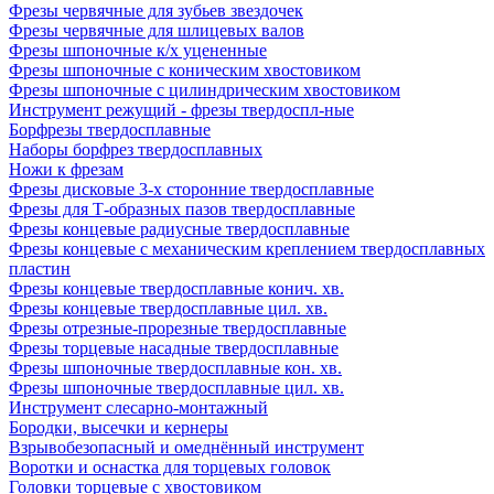
Фрезы червячные для зубьев звездочек
Фрезы червячные для шлицевых валов
Фрезы шпоночные к/х уцененные
Фрезы шпоночные с коническим хвостовиком
Фрезы шпоночные с цилиндрическим хвостовиком
Инструмент режущий - фрезы твердоспл-ные
Борфрезы твердосплавные
Наборы борфрез твердосплавных
Ножи к фрезам
Фрезы дисковые 3-х сторонние твердосплавные
Фрезы для Т-образных пазов твердосплавные
Фрезы концевые радиусные твердосплавные
Фрезы концевые с механическим креплением твердосплавных
пластин
Фрезы концевые твердосплавные конич. хв.
Фрезы концевые твердосплавные цил. хв.
Фрезы отрезные-прорезные твердосплавные
Фрезы торцевые насадные твердосплавные
Фрезы шпоночные твердосплавные кон. хв.
Фрезы шпоночные твердосплавные цил. хв.
Инструмент слесарно-монтажный
Бородки, высечки и кернеры
Взрывобезопасный и омеднённый инструмент
Воротки и оснаcтка для торцевых головок
Головки торцевые с хвостовиком