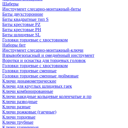
Шаберы
Инструмент слесарно-монтажный-биты
Биты двухсторонние
Биты квадратные тип S
Биты крестовые РZ
Биты крестовые РН
Биты шлицевые SL
Головки торцевые с хвостовиком
Наборы бит
Инструмент слесарно-монтажный-ключи
Взрывобезопасный и омеднённый инструмент
Воротки и оснаcтка для торцевых головок
Головки торцевые с хвостовиком
Головки торцевые сменные
Головки торцевые сменные дюймовые
Ключи динамометрические
Ключи для круглых шлицевых гаек
Ключи комбинированные
Ключи накидные кольцевые коленчатые и пр
Ключи разводные
Ключи разные
Ключи рожковые (гаечные)
Ключи торцевые
Ключи трубные
Ключи уцененные