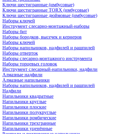
Ключи шестигранные (имбусовые)
Ключи шестигранные TORX (имбусовые)
Ключи шестигранные дюймовые (имбусовые)
Наборы ключей
Инструмент слесарно-монтажный-наборы
Наборы бит
Наборы бородков, высечек и кернеров
Наборы ключей
Наборы напильников, надфилей и рашпилей
Наборы отверток
Наборы слесарно-монтажного инструмента
Наборы торцевых головок
Инструмент слесарный-напильники, надфили
Алмазные надфили
Алмазные напильники
Наборы напильников, надфилей и рашпилей
Надфили
Напильники квадратные
Напильники круглые
Напильники плоские
Напильники полукруглые
Напильники ромбические
Напильники трехгранные
Напильники уценённые
Рашпили и рихтовочные напильники