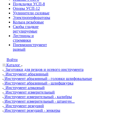
Подкладки УСП-8
Опоры УСП-12
Удлинители силовые
Электроперфораторы
Кольца резьбовые
Скобы гладкие
регулируемые
Лестницы и
стремянки
Пневмоинструмент
разный
Войти
Каталог
Заготовки для резцов и осевого инструмента
Инструмент абразивный
Инструмент абразивный - головки шлифовальные
Инструмент абразивный - шлифшкурка
Инструмент алмазный
Инструмент измерительный
Инструмент измерительный - калибры
Инструмент измерительный - штанген...
Инструмент режущий
Инструмент режущий - зенкеры