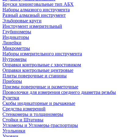
Бруски хонинговальные тип АБХ
Наборы алмазного инструмента
Разный алмазный инструмент
Эльборовые круги
Инструмент измерительный
Глубиномеры
Индикаторы
Линейки
Микрометры
Наборы измерительного инструмента
Нутромеры
Оправки контрольные с хвостовиком
Оправки контрольные центровые
Плиты поверочные и станины
Приборы
Призмы поверочные и разметочные
Проволочки для измерения среднего диаметра резьбы
Рулетки
Скобы индикаторные и рычажные
Средства измерений
Стенкомеры и толщиномеры
Стойки и Штативы
Угломеры и Угломеры-траспортиры
Угольники
Уровни