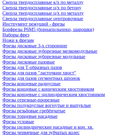
Сверла твердосплавные к/х по металлу
Сверла твердосплавные ц/х по бетону
Сверла твердосплавные ц/х по металлу
Сверла твердосплавные центровочные
Инструмент режущий - фрезы
Борфрезы Р6М5 (борнапильники, шарошки)
Наборы фрез
Ножи к фрезам
Фрезы дисковые 3-х сторонние
Фрезы дисковые зуборезные мелкомодульные
Фрезы дисковые зуборезные модульные
Фрезы дисковые пазовые
Фрезы для Т-образных пазов
Фрезы для пазов "ласточкин хвост"
Фрезы для пазов сегментных шпонок
Фрезы концевые радиусные
Фрезы концевые с коническим хвостовиком
Фрезы концевые с цилиндрическим хвостовиком
Фрезы отрезные-прорезные
Фрезы полукруглые вогнутые и выпуклые
Фрезы резьбовые гребёнчатые
Фрезы торцевые насадные
Фрезы угловые
Фрезы цилиндрические насадные и кон. хв.
Фрезы червячные для зубчатых колес