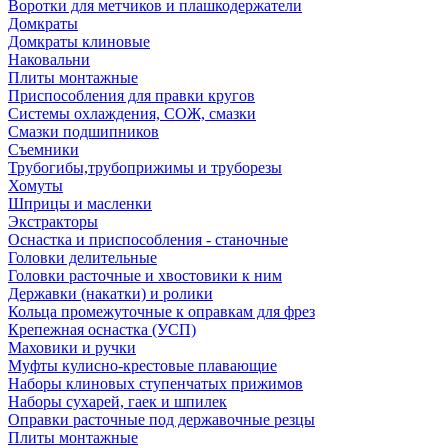
Воротки для метчиков и плашкодержатели
Домкраты
Домкраты клиновые
Наковальни
Плиты монтажные
Приспособления для правки кругов
Системы охлаждения, СОЖ, смазки
Смазки подшипников
Съемники
Трубогибы,трубоприжимы и труборезы
Хомуты
Шприцы и масленки
Экстракторы
Оснастка и приспособления - станочные
Головки делительные
Головки расточные и хвостовики к ним
Державки (накатки) и ролики
Кольца промежуточные к оправкам для фрез
Крепежная оснастка (УСП)
Маховики и ручки
Муфты кулисно-крестовые плавающие
Наборы клиновых ступенчатых прижимов
Наборы сухарей, гаек и шпилек
Оправки расточные под державочные резцы
Плиты монтажные