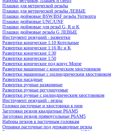
Наборы метчиков, плашек и свёрл
Плашки для метрической резьбы
Плашки для метрической резьбы ЛЕВЫЕ
Плашки дюймовые BSW/BSF резьба Уитворта
Плашки дюймовые UNC/UNF
Плашки дюймовые для резьб G, R и K
Плашки дюймовые резьба G ЛЕВЫЕ
Инструмент режущий - развертки
Развертки конические 1:10 Котельные
Развертки конические 1:16 Rc и K
Развертки конические 1:30
Развертки конические 1:50
Развертки конические под конус Морзе
Развертки машинные с коническим хвостовиком
Развертки машинные с цилиндрическим хвостовиком
Развертки насадные
Развертки ручные разжимные
Развертки ручные регулируемые
Развертки ручные с цилиндрическим хвостовиком
Инструмент режущий - резцы
Головки расточные и хвостовики к ним
Заготовки резцов квадратные Р6АМ5
Заготовки резцов прямоугольные Р6АМ5
Наборы резцов к расточным головкам
Оправки расточные под державочные резцы