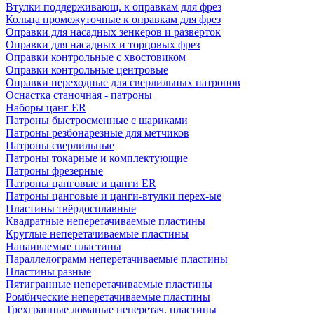
Втулки поддерживающ. к оправкам для фрез
Кольца промежуточные к оправкам для фрез
Оправки для насадных зенкеров и развёрток
Оправки для насадных и торцовых фрез
Оправки контрольные с хвостовиком
Оправки контрольные центровые
Оправки переходные для сверлильных патронов
Оснастка станочная - патроны
Наборы цанг ER
Патроны быстросменные с шариками
Патроны резбонарезные для метчиков
Патроны сверлильные
Патроны токарные и комплектующие
Патроны фрезерные
Патроны цанговые и цанги ER
Патроны цанговые и цанги-втулки перех-ые
Пластины твёрдосплавные
Квадратные неперетачиваемые пластины
Круглые неперетачиваемые пластины
Напаиваемые пластины
Параллелограмм неперетачиваемые пластины
Пластины разные
Пятигранные неперетачиваемые пластины
Ромбические неперетачиваемые пластины
Трехгранные ломаные неперетач. пластины