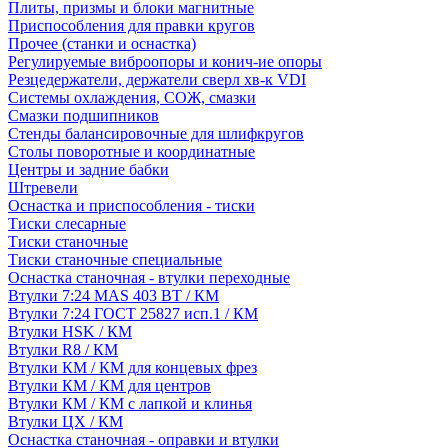
Плиты, призмы и блоки магнитные
Приспособления для правки кругов
Прочее (станки и оснастка)
Регулируемые виброопоры и конич-ие опоры
Резцедержатели, держатели сверл хв-к VDI
Системы охлаждения, СОЖ, смазки
Смазки подшипников
Стенды балансировочные для шлифкругов
Столы поворотные и координатные
Центры и задние бабки
Штревели
Оснастка и приспособления - тиски
Тиски слесарные
Тиски станочные
Тиски станочные специальные
Оснастка станочная - втулки переходные
Втулки 7:24 MAS 403 BT / КМ
Втулки 7:24 ГОСТ 25827 исп.1 / КМ
Втулки HSK / КМ
Втулки R8 / КМ
Втулки КМ / КМ для концевых фрез
Втулки КМ / КМ для центров
Втулки КМ / КМ с лапкой и клинья
Втулки ЦХ / КМ
Оснастка станочная - оправки и втулки