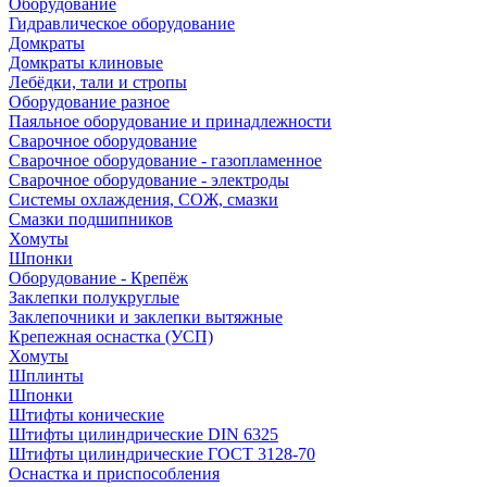
Оборудование
Гидравлическое оборудование
Домкраты
Домкраты клиновые
Лебёдки, тали и стропы
Оборудование разное
Паяльное оборудование и принадлежности
Сварочное оборудование
Сварочное оборудование - газопламенное
Сварочное оборудование - электроды
Системы охлаждения, СОЖ, смазки
Смазки подшипников
Хомуты
Шпонки
Оборудование - Крепёж
Заклепки полукруглые
Заклепочники и заклепки вытяжные
Крепежная оснастка (УСП)
Хомуты
Шплинты
Шпонки
Штифты конические
Штифты цилиндрические DIN 6325
Штифты цилиндрические ГОСТ 3128-70
Оснастка и приспособления