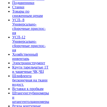
Подшипники
Станки
Товары по
сниженным ценам
УСП- 8
Универсально-
сборочные приспос-
ия
УСП-12
Универсально-
сборочные приспос-
ия
Хозяйственный
инвентарь
Электроинструмент
Круги тарельчатые 1Т
и чашечные ЧК,ЧЦ
Шлифлента
бесконечная на ткани
водост.
Вставки к пробкам
Штангенглубиномеры
и
штангентолщиномеры
Резцы контурные