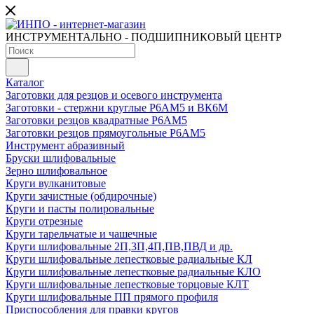
ИНСТРУМЕНТАЛЬНО - ПОДШИПНИКОВЫЙ ЦЕНТР
Каталог
Заготовки для резцов и осевого инструмента
Заготовки - стержни круглые Р6АМ5 и ВК6М
Заготовки резцов квадратные Р6АМ5
Заготовки резцов прямоугольные Р6АМ5
Инструмент абразивный
Бруски шлифовальные
Зерно шлифовальное
Круги вулканитовые
Круги зачистные (обдирочные)
Круги и пасты полировальные
Круги отрезные
Круги тарельчатые и чашечные
Круги шлифовальные 2П,3П,4П,ПВ,ПВД и др.
Круги шлифовальные лепестковые радиальные КЛ
Круги шлифовальные лепестковые радиальные КЛО
Круги шлифовальные лепестковые торцовые КЛТ
Круги шлифовальные ПП прямого профиля
Приспособления для правки кругов