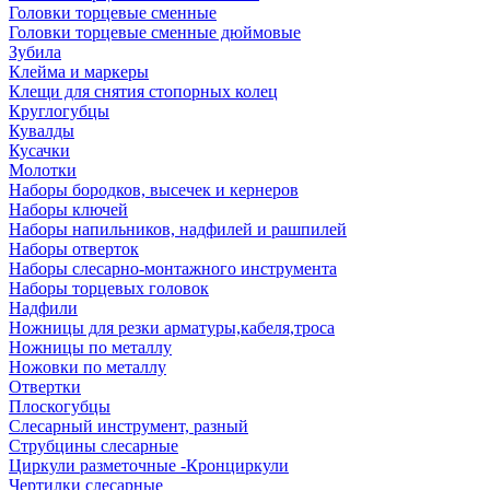
Головки торцевые сменные
Головки торцевые сменные дюймовые
Зубила
Клейма и маркеры
Клещи для снятия стопорных колец
Круглогубцы
Кувалды
Кусачки
Молотки
Наборы бородков, высечек и кернеров
Наборы ключей
Наборы напильников, надфилей и рашпилей
Наборы отверток
Наборы слесарно-монтажного инструмента
Наборы торцевых головок
Надфили
Ножницы для резки арматуры,кабеля,троса
Ножницы по металлу
Ножовки по металлу
Отвертки
Плоскогубцы
Слесарный инструмент, разный
Струбцины слесарные
Циркули разметочные -Кронциркули
Чертилки слесарные