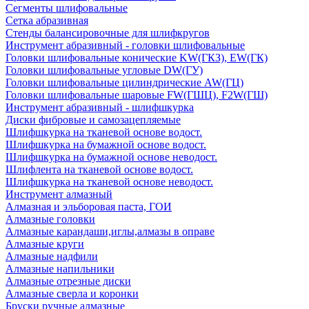
Сегменты шлифовальные
Сетка абразивная
Стенды балансировочные для шлифкругов
Инструмент абразивный - головки шлифовальные
Головки шлифовальные конические KW(ГКЗ), EW(ГК)
Головки шлифовальные угловые DW(ГУ)
Головки шлифовальные цилиндрические AW(ГЦ)
Головки шлифовальные шаровые FW(ГШЦ), F2W(ГШ)
Инструмент абразивный - шлифшкурка
Диски фибровые и самозацепляемые
Шлифшкурка на тканевой основе водост.
Шлифшкурка на бумажной основе водост.
Шлифшкурка на бумажной основе неводост.
Шлифлента на тканевой основе водост.
Шлифшкурка на тканевой основе неводост.
Инструмент алмазный
Алмазная и эльборовая паста, ГОИ
Алмазные головки
Алмазные карандаши,иглы,алмазы в оправе
Алмазные круги
Алмазные надфили
Алмазные напильники
Алмазные отрезные диски
Алмазные сверла и коронки
Бруски ручные алмазные