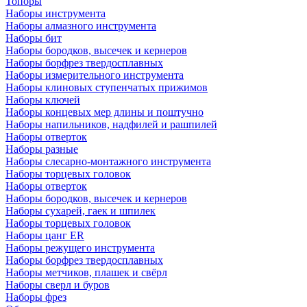
Топоры
Наборы инструмента
Наборы алмазного инструмента
Наборы бит
Наборы бородков, высечек и кернеров
Наборы борфрез твердосплавных
Наборы измерительного инструмента
Наборы клиновых ступенчатых прижимов
Наборы ключей
Наборы концевых мер длины и поштучно
Наборы напильников, надфилей и рашпилей
Наборы отверток
Наборы разные
Наборы слесарно-монтажного инструмента
Наборы торцевых головок
Наборы отверток
Наборы бородков, высечек и кернеров
Наборы сухарей, гаек и шпилек
Наборы торцевых головок
Наборы цанг ER
Наборы режущего инструмента
Наборы борфрез твердосплавных
Наборы метчиков, плашек и свёрл
Наборы сверл и буров
Наборы фрез