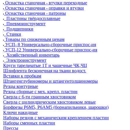
Оснастка станочная - втулки переходные
Оснастка станочная - оправки и втулки
Оснастка станочная - патроны
Пластины твёрдосплавные
Пневмоинструмент
Подшипники
Станки
Товары по сниженным ценам
УСП- 8 Универсально-сборочные приспос-ия
УСП-12 Универсально-сборочные приспос-ия
Хозяйственный инвентарь
Электроинструмент
Круги тарельчатые 1Т и чашечные ЧК,ЧЦ
Шлифлента бесконечная на ткани водост.
Вставки к пробкам
Штангенглубиномеры и штангентолщиномеры
Резцы контурные
Резцы сборные с мех. крепл. пластин
Сверла с 6-ти гранным хвостовиком
Сверла с цилиндрическим хвостовиком левые
Борфрезы Р6М5, Р6АМ5 (борнапильники, шарошки)
Ключи накидные
Наборы резцов с механическим креплением пластин
Наборы сменных пластин
Прессы