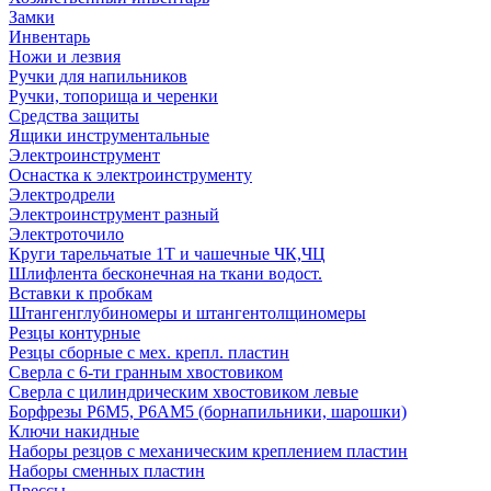
Замки
Инвентарь
Ножи и лезвия
Ручки для напильников
Ручки, топорища и черенки
Средства защиты
Ящики инструментальные
Электроинструмент
Оснастка к электроинструменту
Электродрели
Электроинструмент разный
Электроточило
Круги тарельчатые 1Т и чашечные ЧК,ЧЦ
Шлифлента бесконечная на ткани водост.
Вставки к пробкам
Штангенглубиномеры и штангентолщиномеры
Резцы контурные
Резцы сборные с мех. крепл. пластин
Сверла с 6-ти гранным хвостовиком
Сверла с цилиндрическим хвостовиком левые
Борфрезы Р6М5, Р6АМ5 (борнапильники, шарошки)
Ключи накидные
Наборы резцов с механическим креплением пластин
Наборы сменных пластин
Прессы