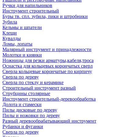
Ручки для напильников
Инструмент строительный
Буры тв. спл. зубила, пики и штробники
Зубила
Кельмы и шпатели
Клещи
Кувалды
Ломы, лопаты
Малярный инструмент и принадлежности
Молотки и киянки
Ножницы для резки арматуры,кабеля,троса
Оснастка для кольцевых корончатых сверл
Сверла кольцевые корончатые по кирпичу
Сверла по дереву
Сверла по стеклу и керамике
Строительный инструмент разный
Струбцины столярные
Инструмент строительный-деревообработка
Долота и стамески
Пилы дисковые по дереву
Пилы и ножовки по дереву
Разный деревообрабатывающий инструмент
Рубанки и фуганки
Сверла по дереву