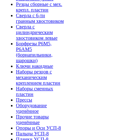
Резцы сборные с мех.
крепл. пластин
Сверла с 6-ти
гранным хвостовиком
Сверла с
цилиндрическим
хвостовиком левые
Борфрезы Р6М5,
Р6АМ5
(борнапильники,
шарошки)
Ключи накидные
Наборы резцов с
механическим
креплением пластин
Наборы сменных
пластин
Прессы
Оборудование
уценённое
Прочие товары
уценённые
Опоры и Оси УСП-8
Пальцы УСП-8
Планки УСП-8