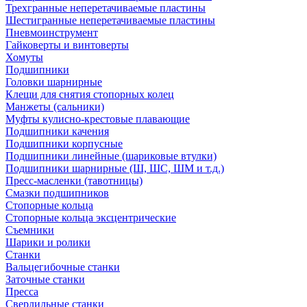
Трехгранные неперетачиваемые пластины
Шестигранные неперетачиваемые пластины
Пневмоинструмент
Гайковерты и винтоверты
Хомуты
Подшипники
Головки шарнирные
Клещи для снятия стопорных колец
Манжеты (сальники)
Муфты кулисно-крестовые плавающие
Подшипники качения
Подшипники корпусные
Подшипники линейные (шариковые втулки)
Подшипники шарнирные (Ш, ШС, ШМ и т.д.)
Пресс-масленки (тавотницы)
Смазки подшипников
Стопорные кольца
Стопорные кольца эксцентрические
Съемники
Шарики и ролики
Станки
Вальцегибочные станки
Заточные станки
Пресса
Сверлильные станки