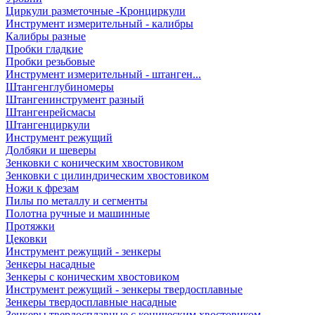
Циркули разметочные -Кронциркули
Инструмент измерительный - калибры
Калибры разные
Пробки гладкие
Пробки резьбовые
Инструмент измерительный - штанген...
Штангенглубиномеры
Штангенинструмент разный
Штангенрейсмасы
Штангенциркули
Инструмент режущий
Долбяки и шеверы
Зенковки с коническим хвостовиком
Зенковки с цилиндрическим хвостовиком
Ножи к фрезам
Пилы по металлу и сегменты
Полотна ручные и машинные
Протяжки
Цековки
Инструмент режущий - зенкеры
Зенкеры насадные
Зенкеры с коническим хвостовиком
Инструмент режущий - зенкеры твердосплавные
Зенкеры твердосплавные насадные
Зенкеры твердосплавные с коническим хвостовиком