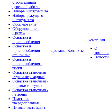
строительный-
деревообработка
Наборы инструмента
Наборы режущего
инструмента
Оборудование
Оборудование -
Крепёж
Оснастка и
О компании
приспособления
Оснастка и
О
приспособления -
Доставка
Контакты
компани
станочные
Новости
Оснастка и
приспособления -
тиски
Оснастка станочная -
втулки переходные
Оснастка станочная -
оправки и втулки
Оснастка станочная -
патроны
Пластины
твёрдосплавные
Пневмоинструмент