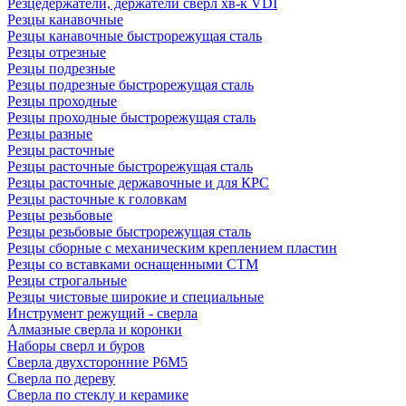
Резцедержатели, держатели сверл хв-к VDI
Резцы канавочные
Резцы канавочные быстрорежущая сталь
Резцы отрезные
Резцы подрезные
Резцы подрезные быстрорежущая сталь
Резцы проходные
Резцы проходные быстрорежущая сталь
Резцы разные
Резцы расточные
Резцы расточные быстрорежущая сталь
Резцы расточные державочные и для КРС
Резцы расточные к головкам
Резцы резьбовые
Резцы резьбовые быстрорежущая сталь
Резцы сборные с механическим креплением пластин
Резцы со вставками оснащенными СТМ
Резцы строгальные
Резцы чистовые широкие и специальные
Инструмент режущий - сверла
Алмазные сверла и коронки
Наборы сверл и буров
Сверла двухсторонние Р6М5
Сверла по дереву
Сверла по стеклу и керамике