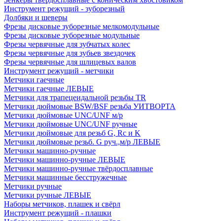
Инструмент режущий - зуборезный
Долбяки и шеверы
Фрезы дисковые зуборезные мелкомодульные
Фрезы дисковые зуборезные модульные
Фрезы червячные для зубчатых колес
Фрезы червячные для зубьев звездочек
Фрезы червячные для шлицевых валов
Инструмент режущий - метчики
Метчики гаечные
Метчики гаечные ЛЕВЫЕ
Метчики для трапецеидальной резьбы TR
Метчики дюймовые BSW/BSF резьба УИТВОРТА
Метчики дюймовые UNC/UNF м/р
Метчики дюймовые UNC/UNF ручные
Метчики дюймовые для резьб G, Rc и K
Метчики дюймовые резьб. G руч.,м/р ЛЕВЫЕ
Метчики машинно-ручные
Метчики машинно-ручные ЛЕВЫЕ
Метчики машинно-ручные твёрдосплавные
Метчики машинные бесстружечные
Метчики ручные
Метчики ручные ЛЕВЫЕ
Наборы метчиков, плашек и свёрл
Инструмент режущий - плашки