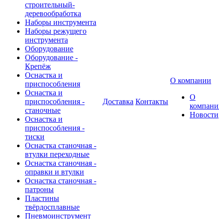
строительный-
деревообработка
Наборы инструмента
Наборы режущего
инструмента
Оборудование
Оборудование -
Крепёж
Оснастка и
О компании
приспособления
Оснастка и
О
приспособления -
Доставка
Контакты
компани
станочные
Новости
Оснастка и
приспособления -
тиски
Оснастка станочная -
втулки переходные
Оснастка станочная -
оправки и втулки
Оснастка станочная -
патроны
Пластины
твёрдосплавные
Пневмоинструмент