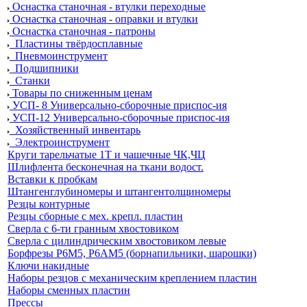
Оснастка станочная - втулки переходные
Оснастка станочная - оправки и втулки
Оснастка станочная - патроны
Пластины твёрдосплавные
Пневмоинструмент
Подшипники
Станки
Товары по сниженным ценам
УСП- 8 Универсально-сборочные приспос-ия
УСП-12 Универсально-сборочные приспос-ия
Хозяйственный инвентарь
Электроинструмент
Круги тарельчатые 1Т и чашечные ЧК,ЧЦ
Шлифлента бесконечная на ткани водост.
Вставки к пробкам
Штангенглубиномеры и штангентолщиномеры
Резцы контурные
Резцы сборные с мех. крепл. пластин
Сверла с 6-ти гранным хвостовиком
Сверла с цилиндрическим хвостовиком левые
Борфрезы Р6М5, Р6АМ5 (борнапильники, шарошки)
Ключи накидные
Наборы резцов с механическим креплением пластин
Наборы сменных пластин
Прессы