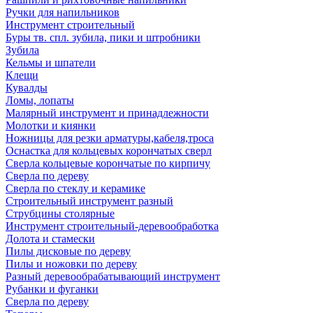
Ручки для напильников
Инструмент строительный
Буры тв. спл. зубила, пики и штробники
Зубила
Кельмы и шпатели
Клещи
Кувалды
Ломы, лопаты
Малярный инструмент и принадлежности
Молотки и киянки
Ножницы для резки арматуры,кабеля,троса
Оснастка для кольцевых корончатых сверл
Сверла кольцевые корончатые по кирпичу
Сверла по дереву
Сверла по стеклу и керамике
Строительный инструмент разный
Струбцины столярные
Инструмент строительный-деревообработка
Долота и стамески
Пилы дисковые по дереву
Пилы и ножовки по дереву
Разный деревообрабатывающий инструмент
Рубанки и фуганки
Сверла по дереву