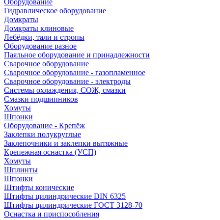
Оборудование
Гидравлическое оборудование
Домкраты
Домкраты клиновые
Лебёдки, тали и стропы
Оборудование разное
Паяльное оборудование и принадлежности
Сварочное оборудование
Сварочное оборудование - газопламенное
Сварочное оборудование - электроды
Системы охлаждения, СОЖ, смазки
Смазки подшипников
Хомуты
Шпонки
Оборудование - Крепёж
Заклепки полукруглые
Заклепочники и заклепки вытяжные
Крепежная оснастка (УСП)
Хомуты
Шплинты
Шпонки
Штифты конические
Штифты цилиндрические DIN 6325
Штифты цилиндрические ГОСТ 3128-70
Оснастка и приспособления