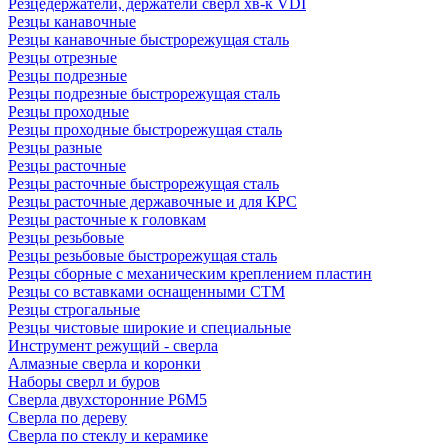
Резцедержатели, держатели сверл хв-к VDI
Резцы канавочные
Резцы канавочные быстрорежущая сталь
Резцы отрезные
Резцы подрезные
Резцы подрезные быстрорежущая сталь
Резцы проходные
Резцы проходные быстрорежущая сталь
Резцы разные
Резцы расточные
Резцы расточные быстрорежущая сталь
Резцы расточные державочные и для КРС
Резцы расточные к головкам
Резцы резьбовые
Резцы резьбовые быстрорежущая сталь
Резцы сборные с механическим креплением пластин
Резцы со вставками оснащенными СТМ
Резцы строгальные
Резцы чистовые широкие и специальные
Инструмент режущий - сверла
Алмазные сверла и коронки
Наборы сверл и буров
Сверла двухсторонние Р6М5
Сверла по дереву
Сверла по стеклу и керамике