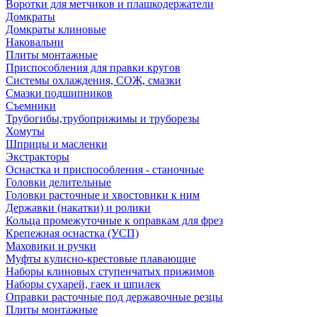
Воротки для метчиков и плашкодержатели
Домкраты
Домкраты клиновые
Наковальни
Плиты монтажные
Приспособления для правки кругов
Системы охлаждения, СОЖ, смазки
Смазки подшипников
Съемники
Трубогибы,трубоприжимы и труборезы
Хомуты
Шприцы и масленки
Экстракторы
Оснастка и приспособления - станочные
Головки делительные
Головки расточные и хвостовики к ним
Державки (накатки) и ролики
Кольца промежуточные к оправкам для фрез
Крепежная оснастка (УСП)
Маховики и ручки
Муфты кулисно-крестовые плавающие
Наборы клиновых ступенчатых прижимов
Наборы сухарей, гаек и шпилек
Оправки расточные под державочные резцы
Плиты монтажные