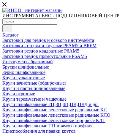
ИНСТРУМЕНТАЛЬНО - ПОДШИПНИКОВЫЙ ЦЕНТР
Каталог
Заготовки для резцов и осевого инструмента
Заготовки - стержни круглые Р6АМ5 и ВК6М
Заготовки резцов квадратные Р6АМ5
Заготовки резцов прямоугольные Р6АМ5
Инструмент абразивный
Бруски шлифовальные
Зерно шлифовальное
Круги вулканитовые
Круги зачистные (обдирочные)
Круги и пасты полировальные
Круги отрезные
Круги тарельчатые и чашечные
Круги шлифовальные 2П,3П,4П,ПВ,ПВД и др.
Круги шлифовальные лепестковые радиальные КЛ
Круги шлифовальные лепестковые радиальные КЛО
Круги шлифовальные лепестковые торцовые КЛТ
Круги шлифовальные ПП прямого профиля
Приспособления для правки кругов