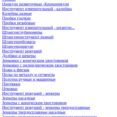
Циркули разметочные -Кронциркули
Инструмент измерительный - калибры
Калибры разные
Пробки гладкие
Пробки резьбовые
Инструмент измерительный - штанген...
Штангенглубиномеры
Штангенинструмент разный
Штангенрейсмасы
Штангенциркули
Инструмент режущий
Долбяки и шеверы
Зенковки с коническим хвостовиком
Зенковки с цилиндрическим хвостовиком
Ножи к фрезам
Пилы по металлу и сегменты
Полотна ручные и машинные
Протяжки
Цековки
Инструмент режущий - зенкеры
Зенкеры насадные
Зенкеры с коническим хвостовиком
Инструмент режущий - зенкеры твердосплавные
Зенкеры твердосплавные насадные
Зенкеры твердосплавные с коническим хвостовиком