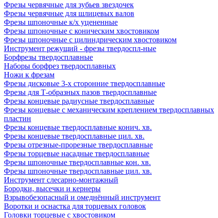
Фрезы червячные для зубьев звездочек
Фрезы червячные для шлицевых валов
Фрезы шпоночные к/х уцененные
Фрезы шпоночные с коническим хвостовиком
Фрезы шпоночные с цилиндрическим хвостовиком
Инструмент режущий - фрезы твердоспл-ные
Борфрезы твердосплавные
Наборы борфрез твердосплавных
Ножи к фрезам
Фрезы дисковые 3-х сторонние твердосплавные
Фрезы для Т-образных пазов твердосплавные
Фрезы концевые радиусные твердосплавные
Фрезы концевые с механическим креплением твердосплавных
пластин
Фрезы концевые твердосплавные конич. хв.
Фрезы концевые твердосплавные цил. хв.
Фрезы отрезные-прорезные твердосплавные
Фрезы торцевые насадные твердосплавные
Фрезы шпоночные твердосплавные кон. хв.
Фрезы шпоночные твердосплавные цил. хв.
Инструмент слесарно-монтажный
Бородки, высечки и кернеры
Взрывобезопасный и омеднённый инструмент
Воротки и оснаcтка для торцевых головок
Головки торцевые с хвостовиком