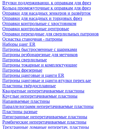
Втулки поддерживающ. к оправкам для фрез
Кольца промежуточные к оправкам для фрез
Оправки для насадных зенкеров и развёрток
Оправки для насадных и торцовых фрез
Оправки контрольные с хвостовиком
Оправки контрольные центровые
Оправки переходные для сверлильных патронов
Оснастка станочная - патроны
Наборы цанг ER
Патроны быстросменные с шариками
Патроны резбонарезные для метчиков
Патроны сверлильные
Патроны токарные и комплектующие
Патроны фрезерные
Патроны цанговые и цанги ER
Патроны цанговые и цанги-втулки перех-ые
Пластины твёрдосплавные
Квадратные неперетачиваемые пластины
Круглые неперетачиваемые пластины
Напаиваемые пластины
Параллелограмм неперетачиваемые пластины
Пластины разные
Пятигранные неперетачиваемые пластины
Ромбические неперетачиваемые пластины
Трехгранные ломаные неперетач. пластины