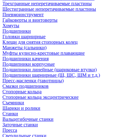
Трехгранные неперетачиваемые пластины
Шестигранные неперетачиваемые пластины
Пневмоинструмент
Гайковерты и винтоверты
Хомуты
Подшипники
Головки шарнирные
Клещи для снятия стопорных колец
Манжеты (сальники)
Муфты кулисно-крестовые плавающие
Подшипники качения
Подшипники корпусные
Подшипники линейные (шариковые втулки)
Подшипники шарнирные (Ш, ШС, ШМ и т.д.)
Пресс-масленки (тавотницы)
Смазки подшипников
Стопорные кольца
Стопорные кольца эксцентрические
Съемники
Шарики и ролики
Станки
Вальцегибочные станки
Заточные станки
Пресса
Сверлильные станки