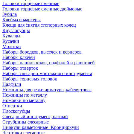
Головки торцевые сменные
Головки торцевые сменные дюймовые
Зубила
Клейма и маркеры
Клещи для снятия стопорных колец
Круглогубцы
Кувалды
Кусачки
Молотки
Наборы бородков, высечек и кернеров
Наборы ключей
Наборы напильников, надфилей и рашпилей
Наборы отверток
Наборы слесарно-монтажного инструмента
Наборы торцевых головок
Надфили
Ножницы для резки арматуры,кабеля,троса
Ножницы по металлу
Ножовки по металлу
Отвертки
Плоскогубцы
Слесарный инструмент, разный
Струбцины слесарные
Циркули разметочные -Кронциркули
Чертилки слесарные