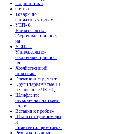
Подшипники
Станки
Товары по
сниженным ценам
УСП- 8
Универсально-
сборочные приспос-
ия
УСП-12
Универсально-
сборочные приспос-
ия
Хозяйственный
инвентарь
Электроинструмент
Круги тарельчатые 1Т
и чашечные ЧК,ЧЦ
Шлифлента
бесконечная на ткани
водост.
Вставки к пробкам
Штангенглубиномеры
и
штангентолщиномеры
Резцы контурные