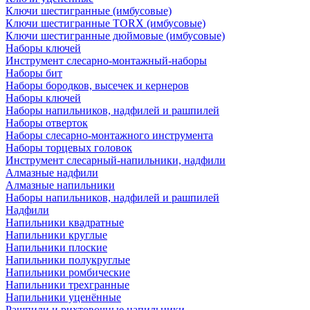
Ключи шестигранные (имбусовые)
Ключи шестигранные TORX (имбусовые)
Ключи шестигранные дюймовые (имбусовые)
Наборы ключей
Инструмент слесарно-монтажный-наборы
Наборы бит
Наборы бородков, высечек и кернеров
Наборы ключей
Наборы напильников, надфилей и рашпилей
Наборы отверток
Наборы слесарно-монтажного инструмента
Наборы торцевых головок
Инструмент слесарный-напильники, надфили
Алмазные надфили
Алмазные напильники
Наборы напильников, надфилей и рашпилей
Надфили
Напильники квадратные
Напильники круглые
Напильники плоские
Напильники полукруглые
Напильники ромбические
Напильники трехгранные
Напильники уценённые
Рашпили и рихтовочные напильники