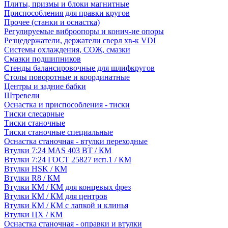
Плиты, призмы и блоки магнитные
Приспособления для правки кругов
Прочее (станки и оснастка)
Регулируемые виброопоры и конич-ие опоры
Резцедержатели, держатели сверл хв-к VDI
Системы охлаждения, СОЖ, смазки
Смазки подшипников
Стенды балансировочные для шлифкругов
Столы поворотные и координатные
Центры и задние бабки
Штревели
Оснастка и приспособления - тиски
Тиски слесарные
Тиски станочные
Тиски станочные специальные
Оснастка станочная - втулки переходные
Втулки 7:24 MAS 403 BT / КМ
Втулки 7:24 ГОСТ 25827 исп.1 / КМ
Втулки HSK / КМ
Втулки R8 / КМ
Втулки КМ / КМ для концевых фрез
Втулки КМ / КМ для центров
Втулки КМ / КМ с лапкой и клинья
Втулки ЦХ / КМ
Оснастка станочная - оправки и втулки