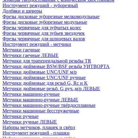
Инструмент режущий - зуборезный
Долбяки и шеверы
Фрезы дисковые зуборезные мелкомодульные
Фрезы дисковые зуборезные модульные
Фрезы червячные для зубчатых колес
Фрезы червячные для зубьев звездочек
Фрезы червячные для шлицевых валов
Инструмент режущий - метчики
Метчики гаечные
Метчики гаечные ЛЕВЫЕ
Метчики для трапецеидальной резьбы TR
Метчики дюймовые BSW/BSF резьба УИТВОРТА
Метчики дюймовые UNC/UNF м/р
Метчики дюймовые UNC/UNF ручные
Метчики дюймовые для резьб G, Rc и K
Метчики дюймовые резьб. G руч.,м/р ЛЕВЫЕ
Метчики машинно-ручные
Метчики машинно-ручные ЛЕВЫЕ
Метчики машинно-ручные твёрдосплавные
Метчики машинные бесстружечные
Метчики ручные
Метчики ручные ЛЕВЫЕ
Наборы метчиков, плашек и свёрл
Инструмент режущий - плашки