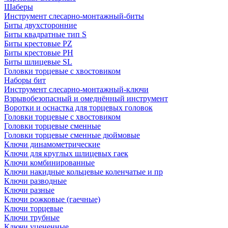
Шаберы
Инструмент слесарно-монтажный-биты
Биты двухсторонние
Биты квадратные тип S
Биты крестовые РZ
Биты крестовые РН
Биты шлицевые SL
Головки торцевые с хвостовиком
Наборы бит
Инструмент слесарно-монтажный-ключи
Взрывобезопасный и омеднённый инструмент
Воротки и оснаcтка для торцевых головок
Головки торцевые с хвостовиком
Головки торцевые сменные
Головки торцевые сменные дюймовые
Ключи динамометрические
Ключи для круглых шлицевых гаек
Ключи комбинированные
Ключи накидные кольцевые коленчатые и пр
Ключи разводные
Ключи разные
Ключи рожковые (гаечные)
Ключи торцевые
Ключи трубные
Ключи уцененные