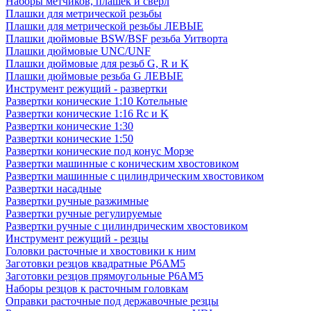
Наборы метчиков, плашек и свёрл
Плашки для метрической резьбы
Плашки для метрической резьбы ЛЕВЫЕ
Плашки дюймовые BSW/BSF резьба Уитворта
Плашки дюймовые UNC/UNF
Плашки дюймовые для резьб G, R и K
Плашки дюймовые резьба G ЛЕВЫЕ
Инструмент режущий - развертки
Развертки конические 1:10 Котельные
Развертки конические 1:16 Rc и K
Развертки конические 1:30
Развертки конические 1:50
Развертки конические под конус Морзе
Развертки машинные с коническим хвостовиком
Развертки машинные с цилиндрическим хвостовиком
Развертки насадные
Развертки ручные разжимные
Развертки ручные регулируемые
Развертки ручные с цилиндрическим хвостовиком
Инструмент режущий - резцы
Головки расточные и хвостовики к ним
Заготовки резцов квадратные Р6АМ5
Заготовки резцов прямоугольные Р6АМ5
Наборы резцов к расточным головкам
Оправки расточные под державочные резцы