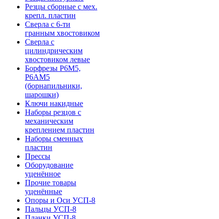
Резцы сборные с мех.
крепл. пластин
Сверла с 6-ти
гранным хвостовиком
Сверла с
цилиндрическим
хвостовиком левые
Борфрезы Р6М5,
Р6АМ5
(борнапильники,
шарошки)
Ключи накидные
Наборы резцов с
механическим
креплением пластин
Наборы сменных
пластин
Прессы
Оборудование
уценённое
Прочие товары
уценённые
Опоры и Оси УСП-8
Пальцы УСП-8
Планки УСП-8