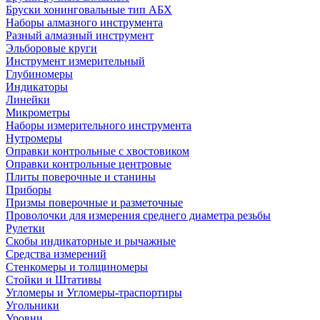
Бруски хонинговальные тип АБХ
Наборы алмазного инструмента
Разный алмазный инструмент
Эльборовые круги
Инструмент измерительный
Глубиномеры
Индикаторы
Линейки
Микрометры
Наборы измерительного инструмента
Нутромеры
Оправки контрольные с хвостовиком
Оправки контрольные центровые
Плиты поверочные и станины
Приборы
Призмы поверочные и разметочные
Проволочки для измерения среднего диаметра резьбы
Рулетки
Скобы индикаторные и рычажные
Средства измерений
Стенкомеры и толщиномеры
Стойки и Штативы
Угломеры и Угломеры-траспортиры
Угольники
Уровни