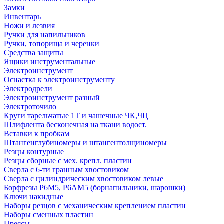
Замки
Инвентарь
Ножи и лезвия
Ручки для напильников
Ручки, топорища и черенки
Средства защиты
Ящики инструментальные
Электроинструмент
Оснастка к электроинструменту
Электродрели
Электроинструмент разный
Электроточило
Круги тарельчатые 1Т и чашечные ЧК,ЧЦ
Шлифлента бесконечная на ткани водост.
Вставки к пробкам
Штангенглубиномеры и штангентолщиномеры
Резцы контурные
Резцы сборные с мех. крепл. пластин
Сверла с 6-ти гранным хвостовиком
Сверла с цилиндрическим хвостовиком левые
Борфрезы Р6М5, Р6АМ5 (борнапильники, шарошки)
Ключи накидные
Наборы резцов с механическим креплением пластин
Наборы сменных пластин
Прессы