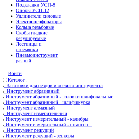
Подкладки УСП-8
Опоры УСП-12
Удлинители силовые
Электроперфораторы
Кольца резьбовые
Скобы гладкие
регулируемые
Лестницы и
стремянки
Пневмоинструмент
разный
Войти
Каталог
Заготовки для резцов и осевого инструмента
Инструмент абразивный
Инструмент абразивный - головки шлифовальные
Инструмент абразивный - шлифшкурка
Инструмент алмазный
Инструмент измерительный
Инструмент измерительный - калибры
Инструмент измерительный - штанген...
Инструмент режущий
Инструмент режущий - зенкеры