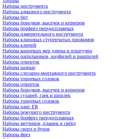
Топоры
Наборы инструмента
Наборы алмазного инструмента
Наборы бит
Наборы бородков, высечек и кернеров
Наборы борфрез твердосплавных
Наборы измерительного инструмента
Наборы клиновых ступенчатых прижимов
Наборы ключей
Наборы концевых мер длины и поштучно
Наборы напильников, надфилей и рашпилей
Наборы отверток
Наборы разные
Наборы слесарно-монтажного инструмента
Наборы торцевых головок
Наборы отверток
Наборы бородков, высечек и кернеров
Наборы сухарей, гаек и шпилек
Наборы торцевых головок
Наборы цанг ER
Наборы режущего инструмента
Наборы борфрез твердосплавных
Наборы метчиков, плашек и свёрл
Наборы сверл и буров
Наборы фрез