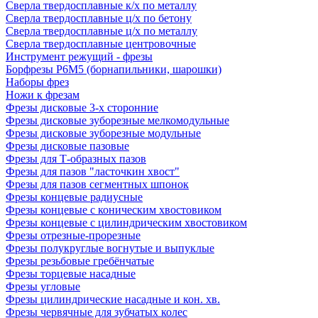
Сверла твердосплавные к/х по металлу
Сверла твердосплавные ц/х по бетону
Сверла твердосплавные ц/х по металлу
Сверла твердосплавные центровочные
Инструмент режущий - фрезы
Борфрезы Р6М5 (борнапильники, шарошки)
Наборы фрез
Ножи к фрезам
Фрезы дисковые 3-х сторонние
Фрезы дисковые зуборезные мелкомодульные
Фрезы дисковые зуборезные модульные
Фрезы дисковые пазовые
Фрезы для Т-образных пазов
Фрезы для пазов "ласточкин хвост"
Фрезы для пазов сегментных шпонок
Фрезы концевые радиусные
Фрезы концевые с коническим хвостовиком
Фрезы концевые с цилиндрическим хвостовиком
Фрезы отрезные-прорезные
Фрезы полукруглые вогнутые и выпуклые
Фрезы резьбовые гребёнчатые
Фрезы торцевые насадные
Фрезы угловые
Фрезы цилиндрические насадные и кон. хв.
Фрезы червячные для зубчатых колес