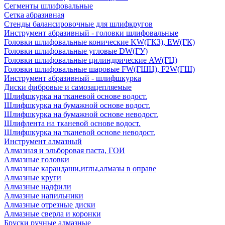
Сегменты шлифовальные
Сетка абразивная
Стенды балансировочные для шлифкругов
Инструмент абразивный - головки шлифовальные
Головки шлифовальные конические KW(ГКЗ), EW(ГК)
Головки шлифовальные угловые DW(ГУ)
Головки шлифовальные цилиндрические AW(ГЦ)
Головки шлифовальные шаровые FW(ГШЦ), F2W(ГШ)
Инструмент абразивный - шлифшкурка
Диски фибровые и самозацепляемые
Шлифшкурка на тканевой основе водост.
Шлифшкурка на бумажной основе водост.
Шлифшкурка на бумажной основе неводост.
Шлифлента на тканевой основе водост.
Шлифшкурка на тканевой основе неводост.
Инструмент алмазный
Алмазная и эльборовая паста, ГОИ
Алмазные головки
Алмазные карандаши,иглы,алмазы в оправе
Алмазные круги
Алмазные надфили
Алмазные напильники
Алмазные отрезные диски
Алмазные сверла и коронки
Бруски ручные алмазные