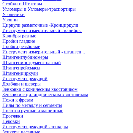
Стойки и Штативы
Угломеры и Угломеры-траспортиры
Угольники
Уровни
Циркули разметочные -Кронциркули
Инструмент измерительный - калибры
Калибры разные
Пробки гладкие
Пробки резьбовые
Инструмент измерительный - штанген...
Штангенглубиномеры
Штангенинструмент разный
Штангенрейсмасы
Штангенциркули
Инструмент режущий
Долбяки и шеверы
Зенковки с коническим хвостовиком
Зенковки с цилиндрическим хвостовиком
Ножи к фрезам
Пилы по металлу и сегменты
Полотна ручные и машинные
Протяжки
Цековки
Инструмент режущий - зенкеры
Зенкеры насадные