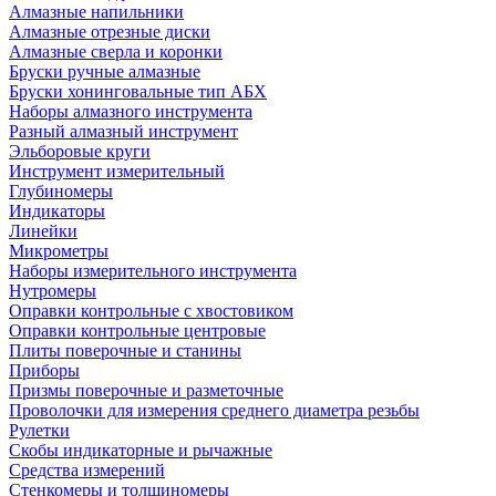
Алмазные напильники
Алмазные отрезные диски
Алмазные сверла и коронки
Бруски ручные алмазные
Бруски хонинговальные тип АБХ
Наборы алмазного инструмента
Разный алмазный инструмент
Эльборовые круги
Инструмент измерительный
Глубиномеры
Индикаторы
Линейки
Микрометры
Наборы измерительного инструмента
Нутромеры
Оправки контрольные с хвостовиком
Оправки контрольные центровые
Плиты поверочные и станины
Приборы
Призмы поверочные и разметочные
Проволочки для измерения среднего диаметра резьбы
Рулетки
Скобы индикаторные и рычажные
Средства измерений
Стенкомеры и толщиномеры