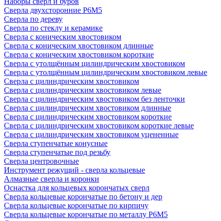
Наборы сверл и буров
Сверла двухсторонние Р6М5
Сверла по дереву
Сверла по стеклу и керамике
Сверла с коническим хвостовиком
Сверла с коническим хвостовиком длинные
Сверла с коническим хвостовиком короткие
Сверла с утолщённым цилиндрическим хвостовиком
Сверла с утолщённым цилиндрическим хвостовиком левые
Сверла с цилиндрическим хвостовиком
Сверла с цилиндрическим хвостовиком левые
Сверла с цилиндрическим хвостовиком без ленточки
Сверла с цилиндрическим хвостовиком длинные
Сверла с цилиндрическим хвостовиком короткие
Сверла с цилиндрическим хвостовиком короткие левые
Сверла с цилиндрическим хвостовиком уцененные
Сверла ступенчатые конусные
Сверла ступенчатые под резьбу
Сверла центровочные
Инструмент режущий - сверла кольцевые
Алмазные сверла и коронки
Оснастка для кольцевых корончатых сверл
Сверла кольцевые корончатые по бетону и дер
Сверла кольцевые корончатые по кирпичу
Сверла кольцевые корончатые по металлу Р6М5