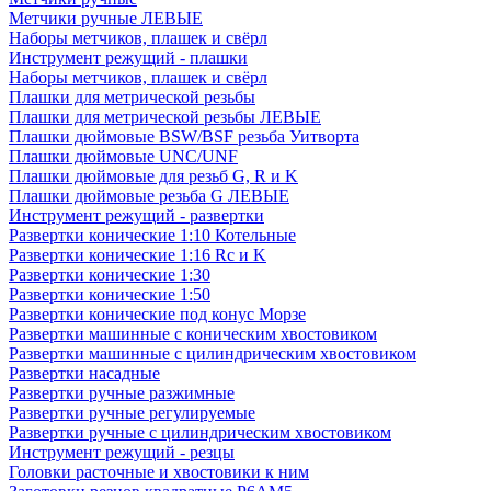
Метчики ручные ЛЕВЫЕ
Наборы метчиков, плашек и свёрл
Инструмент режущий - плашки
Наборы метчиков, плашек и свёрл
Плашки для метрической резьбы
Плашки для метрической резьбы ЛЕВЫЕ
Плашки дюймовые BSW/BSF резьба Уитворта
Плашки дюймовые UNC/UNF
Плашки дюймовые для резьб G, R и K
Плашки дюймовые резьба G ЛЕВЫЕ
Инструмент режущий - развертки
Развертки конические 1:10 Котельные
Развертки конические 1:16 Rc и K
Развертки конические 1:30
Развертки конические 1:50
Развертки конические под конус Морзе
Развертки машинные с коническим хвостовиком
Развертки машинные с цилиндрическим хвостовиком
Развертки насадные
Развертки ручные разжимные
Развертки ручные регулируемые
Развертки ручные с цилиндрическим хвостовиком
Инструмент режущий - резцы
Головки расточные и хвостовики к ним