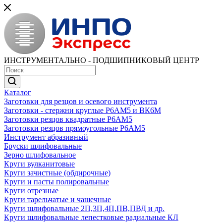
ИНСТРУМЕНТАЛЬНО - ПОДШИПНИКОВЫЙ ЦЕНТР
Каталог
Заготовки для резцов и осевого инструмента
Заготовки - стержни круглые Р6АМ5 и ВК6М
Заготовки резцов квадратные Р6АМ5
Заготовки резцов прямоугольные Р6АМ5
Инструмент абразивный
Бруски шлифовальные
Зерно шлифовальное
Круги вулканитовые
Круги зачистные (обдирочные)
Круги и пасты полировальные
Круги отрезные
Круги тарельчатые и чашечные
Круги шлифовальные 2П,3П,4П,ПВ,ПВД и др.
Круги шлифовальные лепестковые радиальные КЛ