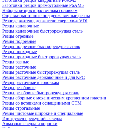
Заготовки резцов квадратные Р6АМ5
Заготовки резцов прямоугольные Р6АМ5
Наборы резцов к расточным головкам
Оправки расточные под державочные резцы
Резцедержатели, держатели сверл хв-к VDI
Резцы канавочные
Резцы канавочные быстрорежущая сталь
Резцы отрезные
Резцы подрезные
Резцы подрезные быстрорежущая сталь
Резцы проходные
Резцы проходные быстрорежущая сталь
Резцы разные
Резцы расточные
Резцы расточные быстрорежущая сталь
Резцы расточные державочные и для КРС
Резцы расточные к головкам
Резцы резьбовые
Резцы резьбовые быстрорежущая сталь
Резцы сборные с механическим креплением пластин
Резцы со вставками оснащенными СТМ
Резцы строгальные
Резцы чистовые широкие и специальные
Инструмент режущий - сверла
Алмазные сверла и коронки