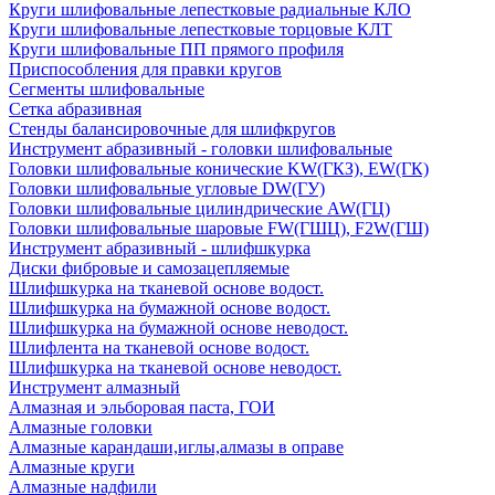
Круги шлифовальные лепестковые радиальные КЛО
Круги шлифовальные лепестковые торцовые КЛТ
Круги шлифовальные ПП прямого профиля
Приспособления для правки кругов
Сегменты шлифовальные
Сетка абразивная
Стенды балансировочные для шлифкругов
Инструмент абразивный - головки шлифовальные
Головки шлифовальные конические KW(ГКЗ), EW(ГК)
Головки шлифовальные угловые DW(ГУ)
Головки шлифовальные цилиндрические AW(ГЦ)
Головки шлифовальные шаровые FW(ГШЦ), F2W(ГШ)
Инструмент абразивный - шлифшкурка
Диски фибровые и самозацепляемые
Шлифшкурка на тканевой основе водост.
Шлифшкурка на бумажной основе водост.
Шлифшкурка на бумажной основе неводост.
Шлифлента на тканевой основе водост.
Шлифшкурка на тканевой основе неводост.
Инструмент алмазный
Алмазная и эльборовая паста, ГОИ
Алмазные головки
Алмазные карандаши,иглы,алмазы в оправе
Алмазные круги
Алмазные надфили