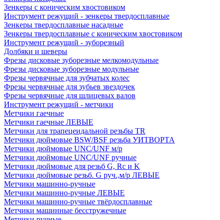
Зенкеры с коническим хвостовиком
Инструмент режущий - зенкеры твердосплавные
Зенкеры твердосплавные насадные
Зенкеры твердосплавные с коническим хвостовиком
Инструмент режущий - зуборезный
Долбяки и шеверы
Фрезы дисковые зуборезные мелкомодульные
Фрезы дисковые зуборезные модульные
Фрезы червячные для зубчатых колес
Фрезы червячные для зубьев звездочек
Фрезы червячные для шлицевых валов
Инструмент режущий - метчики
Метчики гаечные
Метчики гаечные ЛЕВЫЕ
Метчики для трапецеидальной резьбы TR
Метчики дюймовые BSW/BSF резьба УИТВОРТА
Метчики дюймовые UNC/UNF м/р
Метчики дюймовые UNC/UNF ручные
Метчики дюймовые для резьб G, Rc и K
Метчики дюймовые резьб. G руч.,м/р ЛЕВЫЕ
Метчики машинно-ручные
Метчики машинно-ручные ЛЕВЫЕ
Метчики машинно-ручные твёрдосплавные
Метчики машинные бесстружечные
Метчики ручные