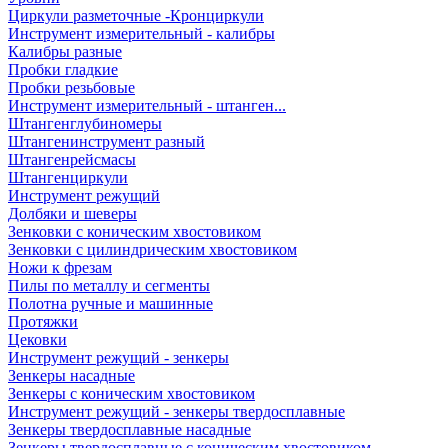
Циркули разметочные -Кронциркули
Инструмент измерительный - калибры
Калибры разные
Пробки гладкие
Пробки резьбовые
Инструмент измерительный - штанген...
Штангенглубиномеры
Штангенинструмент разный
Штангенрейсмасы
Штангенциркули
Инструмент режущий
Долбяки и шеверы
Зенковки с коническим хвостовиком
Зенковки с цилиндрическим хвостовиком
Ножи к фрезам
Пилы по металлу и сегменты
Полотна ручные и машинные
Протяжки
Цековки
Инструмент режущий - зенкеры
Зенкеры насадные
Зенкеры с коническим хвостовиком
Инструмент режущий - зенкеры твердосплавные
Зенкеры твердосплавные насадные
Зенкеры твердосплавные с коническим хвостовиком