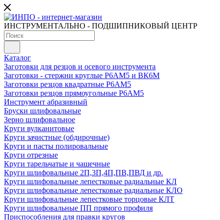
ИНСТРУМЕНТАЛЬНО - ПОДШИПНИКОВЫЙ ЦЕНТР
Каталог
Заготовки для резцов и осевого инструмента
Заготовки - стержни круглые Р6АМ5 и ВК6М
Заготовки резцов квадратные Р6АМ5
Заготовки резцов прямоугольные Р6АМ5
Инструмент абразивный
Бруски шлифовальные
Зерно шлифовальное
Круги вулканитовые
Круги зачистные (обдирочные)
Круги и пасты полировальные
Круги отрезные
Круги тарельчатые и чашечные
Круги шлифовальные 2П,3П,4П,ПВ,ПВД и др.
Круги шлифовальные лепестковые радиальные КЛ
Круги шлифовальные лепестковые радиальные КЛО
Круги шлифовальные лепестковые торцовые КЛТ
Круги шлифовальные ПП прямого профиля
Приспособления для правки кругов