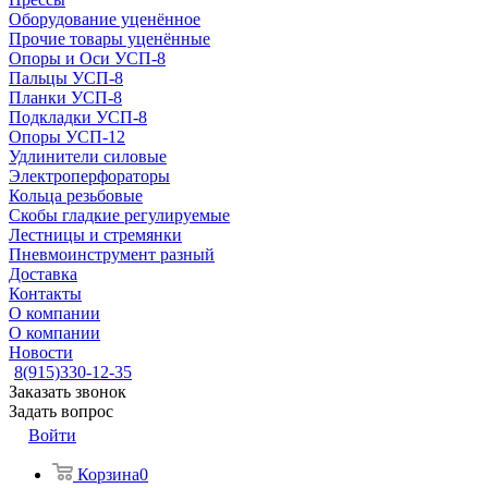
Оборудование уценённое
Прочие товары уценённые
Опоры и Оси УСП-8
Пальцы УСП-8
Планки УСП-8
Подкладки УСП-8
Опоры УСП-12
Удлинители силовые
Электроперфораторы
Кольца резьбовые
Скобы гладкие регулируемые
Лестницы и стремянки
Пневмоинструмент разный
Доставка
Контакты
О компании
О компании
Новости
8(915)330-12-35
Заказать звонок
Задать вопрос
Войти
Корзина
0