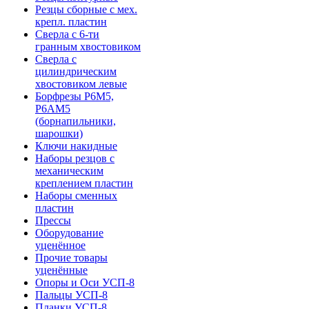
Резцы сборные с мех.
крепл. пластин
Сверла с 6-ти
гранным хвостовиком
Сверла с
цилиндрическим
хвостовиком левые
Борфрезы Р6М5,
Р6АМ5
(борнапильники,
шарошки)
Ключи накидные
Наборы резцов с
механическим
креплением пластин
Наборы сменных
пластин
Прессы
Оборудование
уценённое
Прочие товары
уценённые
Опоры и Оси УСП-8
Пальцы УСП-8
Планки УСП-8