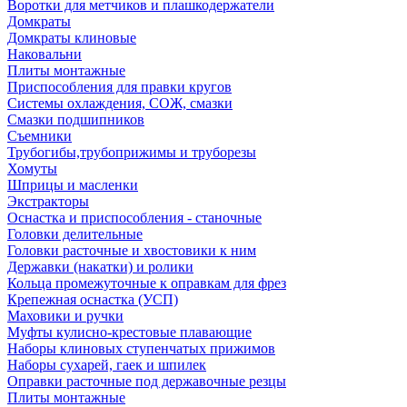
Воротки для метчиков и плашкодержатели
Домкраты
Домкраты клиновые
Наковальни
Плиты монтажные
Приспособления для правки кругов
Системы охлаждения, СОЖ, смазки
Смазки подшипников
Съемники
Трубогибы,трубоприжимы и труборезы
Хомуты
Шприцы и масленки
Экстракторы
Оснастка и приспособления - станочные
Головки делительные
Головки расточные и хвостовики к ним
Державки (накатки) и ролики
Кольца промежуточные к оправкам для фрез
Крепежная оснастка (УСП)
Маховики и ручки
Муфты кулисно-крестовые плавающие
Наборы клиновых ступенчатых прижимов
Наборы сухарей, гаек и шпилек
Оправки расточные под державочные резцы
Плиты монтажные