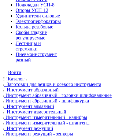
Подкладки УСП-8
Опоры УСП-12
Удлинители силовые
Электроперфораторы
Кольца резьбовые
Скобы гладкие
регулируемые
Лестницы и
стремянки
Пневмоинструмент
разный
Войти
Каталог
Заготовки для резцов и осевого инструмента
Инструмент абразивный
Инструмент абразивный - головки шлифовальные
Инструмент абразивный - шлифшкурка
Инструмент алмазный
Инструмент измерительный
Инструмент измерительный - калибры
Инструмент измерительный - штанген...
Инструмент режущий
Инструмент режущий - зенкеры