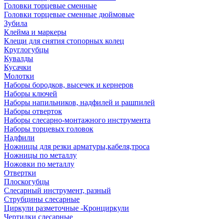
Головки торцевые сменные
Головки торцевые сменные дюймовые
Зубила
Клейма и маркеры
Клещи для снятия стопорных колец
Круглогубцы
Кувалды
Кусачки
Молотки
Наборы бородков, высечек и кернеров
Наборы ключей
Наборы напильников, надфилей и рашпилей
Наборы отверток
Наборы слесарно-монтажного инструмента
Наборы торцевых головок
Надфили
Ножницы для резки арматуры,кабеля,троса
Ножницы по металлу
Ножовки по металлу
Отвертки
Плоскогубцы
Слесарный инструмент, разный
Струбцины слесарные
Циркули разметочные -Кронциркули
Чертилки слесарные