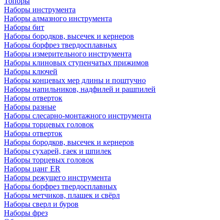
Топоры
Наборы инструмента
Наборы алмазного инструмента
Наборы бит
Наборы бородков, высечек и кернеров
Наборы борфрез твердосплавных
Наборы измерительного инструмента
Наборы клиновых ступенчатых прижимов
Наборы ключей
Наборы концевых мер длины и поштучно
Наборы напильников, надфилей и рашпилей
Наборы отверток
Наборы разные
Наборы слесарно-монтажного инструмента
Наборы торцевых головок
Наборы отверток
Наборы бородков, высечек и кернеров
Наборы сухарей, гаек и шпилек
Наборы торцевых головок
Наборы цанг ER
Наборы режущего инструмента
Наборы борфрез твердосплавных
Наборы метчиков, плашек и свёрл
Наборы сверл и буров
Наборы фрез