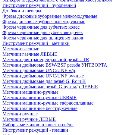
Инструмент режущий - зуборезный
Долбяки и шеверы
Фрезы дисковые зуборезные мелкомодульные
Фрезы дисковые зуборезные модульные
Фрезы червячные для зубчатых колес
Фрезы червячные для зубьев звездочек
Фрезы червячные для шлицевых валов
Инструмент режущий - метчики
Метчики гаечные
Метчики гаечные ЛЕВЫЕ
Метчики для трапецеидальной резьбы TR
Метчики дюймовые BSW/BSF резьба УИТВОРТА
Метчики дюймовые UNC/UNF м/р
Метчики дюймовые UNC/UNF ручные
Метчики дюймовые для резьб G, Rc и K
Метчики дюймовые резьб. G руч.,м/р ЛЕВЫЕ
Метчики машинно-ручные
Метчики машинно-ручные ЛЕВЫЕ
Метчики машинно-ручные твёрдосплавные
Метчики машинные бесстружечные
Метчики ручные
Метчики ручные ЛЕВЫЕ
Наборы метчиков, плашек и свёрл
Инструмент режущий - плашки