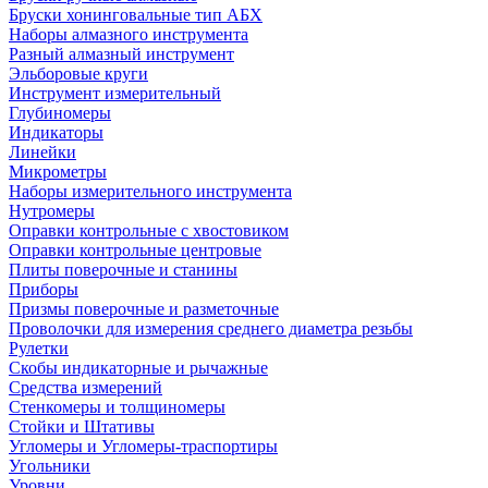
Бруски хонинговальные тип АБХ
Наборы алмазного инструмента
Разный алмазный инструмент
Эльборовые круги
Инструмент измерительный
Глубиномеры
Индикаторы
Линейки
Микрометры
Наборы измерительного инструмента
Нутромеры
Оправки контрольные с хвостовиком
Оправки контрольные центровые
Плиты поверочные и станины
Приборы
Призмы поверочные и разметочные
Проволочки для измерения среднего диаметра резьбы
Рулетки
Скобы индикаторные и рычажные
Средства измерений
Стенкомеры и толщиномеры
Стойки и Штативы
Угломеры и Угломеры-траспортиры
Угольники
Уровни