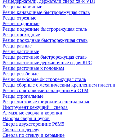
Резцедержатели, держатели сверл хв-к VDI
Резцы канавочные
Резцы канавочные быстрорежущая сталь
Резцы отрезные
Резцы подрезные
Резцы подрезные быстрорежущая сталь
Резцы проходные
Резцы проходные быстрорежущая сталь
Резцы разные
Резцы расточные
Резцы расточные быстрорежущая сталь
Резцы расточные державочные и для КРС
Резцы расточные к головкам
Резцы резьбовые
Резцы резьбовые быстрорежущая сталь
Резцы сборные с механическим креплением пластин
Резцы со вставками оснащенными СТМ
Резцы строгальные
Резцы чистовые широкие и специальные
Инструмент режущий - сверла
Алмазные сверла и коронки
Наборы сверл и буров
Сверла двухсторонние Р6М5
Сверла по дереву
Сверла по стеклу и керамике