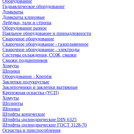
Оборудование
Гидравлическое оборудование
Домкраты
Домкраты клиновые
Лебёдки, тали и стропы
Оборудование разное
Паяльное оборудование и принадлежности
Сварочное оборудование
Сварочное оборудование - газопламенное
Сварочное оборудование - электроды
Системы охлаждения, СОЖ, смазки
Смазки подшипников
Хомуты
Шпонки
Оборудование - Крепёж
Заклепки полукруглые
Заклепочники и заклепки вытяжные
Крепежная оснастка (УСП)
Хомуты
Шплинты
Шпонки
Штифты конические
Штифты цилиндрические DIN 6325
Штифты цилиндрические ГОСТ 3128-70
Оснастка и приспособления