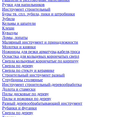
Ручки для напильников
Инструмент строительный
Буры тв. спл. зубила, пики и штробники
Зубила
Кельмы и шпатели
Клещи
Кувалды
Ломы, лопаты
Малярный инструмент и принадлежности
Молотки и киянки
Ножницы для резки арматуры,кабеля,троса
Оснастка для кольцевых корончатых сверл
Сверла кольцевые корончатые по кирпичу
Сверла по дереву
Сверла по стеклу и керамике
Строительный инструмент разный
Струбцины столярные
Инструмент строительный-деревообработка
Долота и стамески
Пилы дисковые по дереву
Пилы и ножовки по дереву
Разный деревообрабатывающий инструмент
Рубанки и фуганки
Сверла по дереву