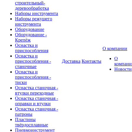
строительный-
деревообработка
Наборы инструмента
Наборы режущего
инструмента
Оборудование
Оборудование -
Крепёж
Оснастка и
О компании
приспособления
Оснастка и
О
приспособления -
Доставка
Контакты
компани
станочные
Новости
Оснастка и
приспособления -
тиски
Оснастка станочная -
втулки переходные
Оснастка станочная -
оправки и втулки
Оснастка станочная -
патроны
Пластины
твёрдосплавные
Пневмоинструмент