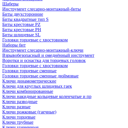
Шаберы
Инструмент слесарно-монтажный-биты
Биты двухсторонние
Биты квадратные тип S
Биты крестовые РZ
Биты крестовые РН
Биты шлицевые SL
Головки торцевые с хвостовиком
Наборы бит
Инструмент слесарно-монтажный-ключи
Взрывобезопасный и омеднённый инструмент
Воротки и оснаcтка для торцевых головок
Головки торцевые с хвостовиком
Головки торцевые сменные
Головки торцевые сменные дюймовые
Ключи динамометрические
Ключи для круглых шлицевых гаек
Ключи комбинированные
Ключи накидные кольцевые коленчатые и пр
Ключи разводные
Ключи разные
Ключи рожковые (гаечные)
Ключи торцевые
Ключи трубные
Ключи уцененные