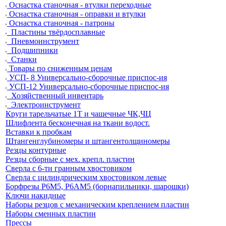
Оснастка станочная - втулки переходные
Оснастка станочная - оправки и втулки
Оснастка станочная - патроны
Пластины твёрдосплавные
Пневмоинструмент
Подшипники
Станки
Товары по сниженным ценам
УСП- 8 Универсально-сборочные приспос-ия
УСП-12 Универсально-сборочные приспос-ия
Хозяйственный инвентарь
Электроинструмент
Круги тарельчатые 1Т и чашечные ЧК,ЧЦ
Шлифлента бесконечная на ткани водост.
Вставки к пробкам
Штангенглубиномеры и штангентолщиномеры
Резцы контурные
Резцы сборные с мех. крепл. пластин
Сверла с 6-ти гранным хвостовиком
Сверла с цилиндрическим хвостовиком левые
Борфрезы Р6М5, Р6АМ5 (борнапильники, шарошки)
Ключи накидные
Наборы резцов с механическим креплением пластин
Наборы сменных пластин
Прессы