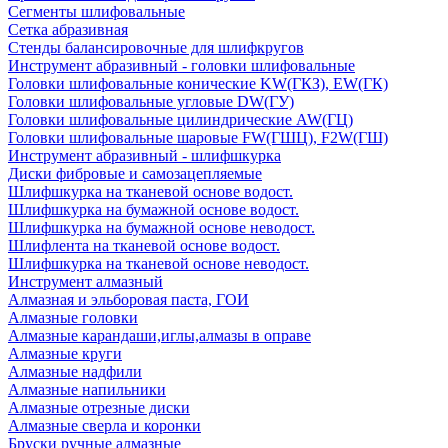
Сегменты шлифовальные
Сетка абразивная
Стенды балансировочные для шлифкругов
Инструмент абразивный - головки шлифовальные
Головки шлифовальные конические KW(ГКЗ), EW(ГК)
Головки шлифовальные угловые DW(ГУ)
Головки шлифовальные цилиндрические AW(ГЦ)
Головки шлифовальные шаровые FW(ГШЦ), F2W(ГШ)
Инструмент абразивный - шлифшкурка
Диски фибровые и самозацепляемые
Шлифшкурка на тканевой основе водост.
Шлифшкурка на бумажной основе водост.
Шлифшкурка на бумажной основе неводост.
Шлифлента на тканевой основе водост.
Шлифшкурка на тканевой основе неводост.
Инструмент алмазный
Алмазная и эльборовая паста, ГОИ
Алмазные головки
Алмазные карандаши,иглы,алмазы в оправе
Алмазные круги
Алмазные надфили
Алмазные напильники
Алмазные отрезные диски
Алмазные сверла и коронки
Бруски ручные алмазные