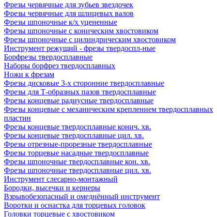
Фрезы червячные для зубьев звездочек
Фрезы червячные для шлицевых валов
Фрезы шпоночные к/х уцененные
Фрезы шпоночные с коническим хвостовиком
Фрезы шпоночные с цилиндрическим хвостовиком
Инструмент режущий - фрезы твердоспл-ные
Борфрезы твердосплавные
Наборы борфрез твердосплавных
Ножи к фрезам
Фрезы дисковые 3-х сторонние твердосплавные
Фрезы для Т-образных пазов твердосплавные
Фрезы концевые радиусные твердосплавные
Фрезы концевые с механическим креплением твердосплавных
пластин
Фрезы концевые твердосплавные конич. хв.
Фрезы концевые твердосплавные цил. хв.
Фрезы отрезные-прорезные твердосплавные
Фрезы торцевые насадные твердосплавные
Фрезы шпоночные твердосплавные кон. хв.
Фрезы шпоночные твердосплавные цил. хв.
Инструмент слесарно-монтажный
Бородки, высечки и кернеры
Взрывобезопасный и омеднённый инструмент
Воротки и оснаcтка для торцевых головок
Головки торцевые с хвостовиком