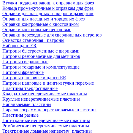
Втулки поддерживающ. к оправкам для фрез
Кольца промежуточные к оправкам для фрез
Оправки для насадных зенкеров и развёрток
Оправки для насадных и торцовых фрез
Оправки контрольные с хвостовиком
Оправки контрольные центровые
Оправки переходные для сверлильных патронов
Оснастка станочная - патроны
Наборы цанг ER
Патроны быстросменные с шариками
Патроны резбонарезные для метчиков
Патроны сверлильные
Патроны токарные и комплектующие
Патроны фрезерные
Патроны цанговые и цанги ER
Патроны цанговые и цанги-втулки перех-ые
Пластины твёрдосплавные
Квадратные неперетачиваемые пластины
Круглые неперетачиваемые пластины
Напаиваемые пластины
Параллелограмм неперетачиваемые пластины
Пластины разные
Пятигранные неперетачиваемые пластины
Ромбические неперетачиваемые пластины
Трехгранные ломаные неперетач. пластины