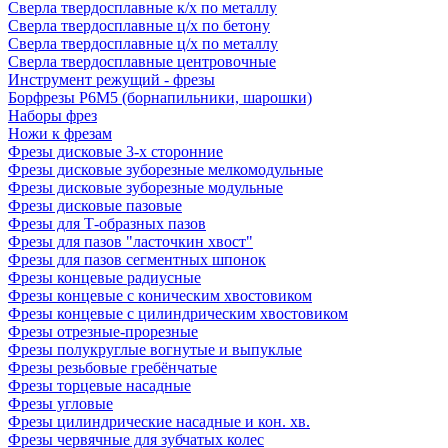
Сверла твердосплавные к/х по металлу
Сверла твердосплавные ц/х по бетону
Сверла твердосплавные ц/х по металлу
Сверла твердосплавные центровочные
Инструмент режущий - фрезы
Борфрезы Р6М5 (борнапильники, шарошки)
Наборы фрез
Ножи к фрезам
Фрезы дисковые 3-х сторонние
Фрезы дисковые зуборезные мелкомодульные
Фрезы дисковые зуборезные модульные
Фрезы дисковые пазовые
Фрезы для Т-образных пазов
Фрезы для пазов "ласточкин хвост"
Фрезы для пазов сегментных шпонок
Фрезы концевые радиусные
Фрезы концевые с коническим хвостовиком
Фрезы концевые с цилиндрическим хвостовиком
Фрезы отрезные-прорезные
Фрезы полукруглые вогнутые и выпуклые
Фрезы резьбовые гребёнчатые
Фрезы торцевые насадные
Фрезы угловые
Фрезы цилиндрические насадные и кон. хв.
Фрезы червячные для зубчатых колес