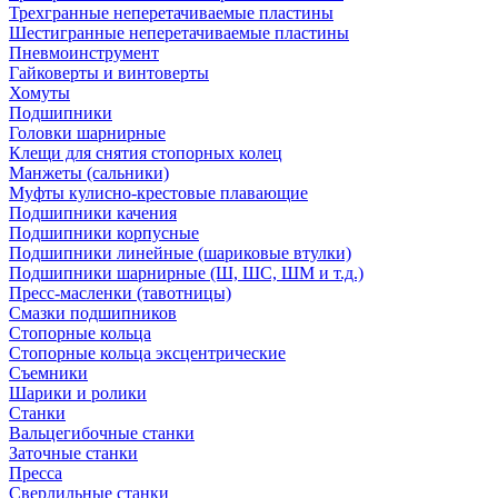
Трехгранные неперетачиваемые пластины
Шестигранные неперетачиваемые пластины
Пневмоинструмент
Гайковерты и винтоверты
Хомуты
Подшипники
Головки шарнирные
Клещи для снятия стопорных колец
Манжеты (сальники)
Муфты кулисно-крестовые плавающие
Подшипники качения
Подшипники корпусные
Подшипники линейные (шариковые втулки)
Подшипники шарнирные (Ш, ШС, ШМ и т.д.)
Пресс-масленки (тавотницы)
Смазки подшипников
Стопорные кольца
Стопорные кольца эксцентрические
Съемники
Шарики и ролики
Станки
Вальцегибочные станки
Заточные станки
Пресса
Сверлильные станки