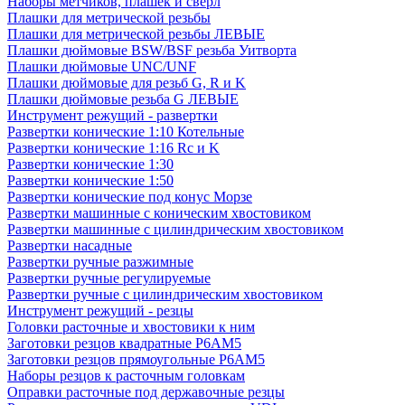
Наборы метчиков, плашек и свёрл
Плашки для метрической резьбы
Плашки для метрической резьбы ЛЕВЫЕ
Плашки дюймовые BSW/BSF резьба Уитворта
Плашки дюймовые UNC/UNF
Плашки дюймовые для резьб G, R и K
Плашки дюймовые резьба G ЛЕВЫЕ
Инструмент режущий - развертки
Развертки конические 1:10 Котельные
Развертки конические 1:16 Rc и K
Развертки конические 1:30
Развертки конические 1:50
Развертки конические под конус Морзе
Развертки машинные с коническим хвостовиком
Развертки машинные с цилиндрическим хвостовиком
Развертки насадные
Развертки ручные разжимные
Развертки ручные регулируемые
Развертки ручные с цилиндрическим хвостовиком
Инструмент режущий - резцы
Головки расточные и хвостовики к ним
Заготовки резцов квадратные Р6АМ5
Заготовки резцов прямоугольные Р6АМ5
Наборы резцов к расточным головкам
Оправки расточные под державочные резцы