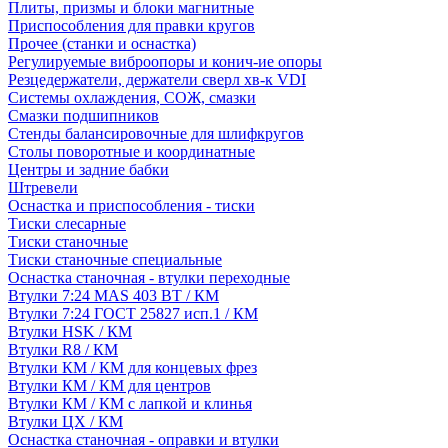
Плиты, призмы и блоки магнитные
Приспособления для правки кругов
Прочее (станки и оснастка)
Регулируемые виброопоры и конич-ие опоры
Резцедержатели, держатели сверл хв-к VDI
Системы охлаждения, СОЖ, смазки
Смазки подшипников
Стенды балансировочные для шлифкругов
Столы поворотные и координатные
Центры и задние бабки
Штревели
Оснастка и приспособления - тиски
Тиски слесарные
Тиски станочные
Тиски станочные специальные
Оснастка станочная - втулки переходные
Втулки 7:24 MAS 403 BT / КМ
Втулки 7:24 ГОСТ 25827 исп.1 / КМ
Втулки HSK / КМ
Втулки R8 / КМ
Втулки КМ / КМ для концевых фрез
Втулки КМ / КМ для центров
Втулки КМ / КМ с лапкой и клинья
Втулки ЦХ / КМ
Оснастка станочная - оправки и втулки