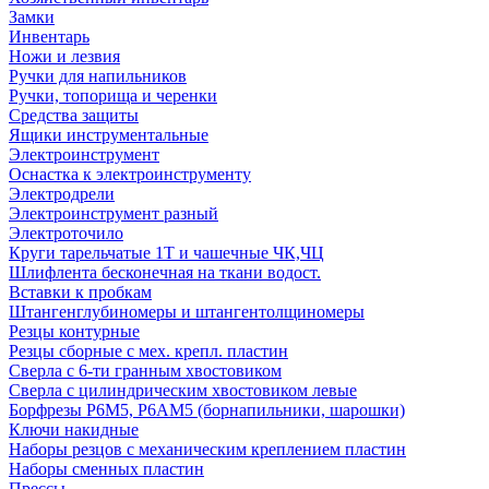
Замки
Инвентарь
Ножи и лезвия
Ручки для напильников
Ручки, топорища и черенки
Средства защиты
Ящики инструментальные
Электроинструмент
Оснастка к электроинструменту
Электродрели
Электроинструмент разный
Электроточило
Круги тарельчатые 1Т и чашечные ЧК,ЧЦ
Шлифлента бесконечная на ткани водост.
Вставки к пробкам
Штангенглубиномеры и штангентолщиномеры
Резцы контурные
Резцы сборные с мех. крепл. пластин
Сверла с 6-ти гранным хвостовиком
Сверла с цилиндрическим хвостовиком левые
Борфрезы Р6М5, Р6АМ5 (борнапильники, шарошки)
Ключи накидные
Наборы резцов с механическим креплением пластин
Наборы сменных пластин
Прессы