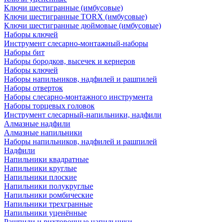
Ключи шестигранные (имбусовые)
Ключи шестигранные TORX (имбусовые)
Ключи шестигранные дюймовые (имбусовые)
Наборы ключей
Инструмент слесарно-монтажный-наборы
Наборы бит
Наборы бородков, высечек и кернеров
Наборы ключей
Наборы напильников, надфилей и рашпилей
Наборы отверток
Наборы слесарно-монтажного инструмента
Наборы торцевых головок
Инструмент слесарный-напильники, надфили
Алмазные надфили
Алмазные напильники
Наборы напильников, надфилей и рашпилей
Надфили
Напильники квадратные
Напильники круглые
Напильники плоские
Напильники полукруглые
Напильники ромбические
Напильники трехгранные
Напильники уценённые
Рашпили и рихтовочные напильники