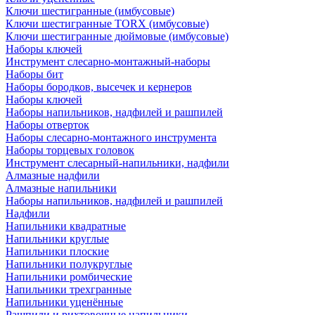
Ключи шестигранные (имбусовые)
Ключи шестигранные TORX (имбусовые)
Ключи шестигранные дюймовые (имбусовые)
Наборы ключей
Инструмент слесарно-монтажный-наборы
Наборы бит
Наборы бородков, высечек и кернеров
Наборы ключей
Наборы напильников, надфилей и рашпилей
Наборы отверток
Наборы слесарно-монтажного инструмента
Наборы торцевых головок
Инструмент слесарный-напильники, надфили
Алмазные надфили
Алмазные напильники
Наборы напильников, надфилей и рашпилей
Надфили
Напильники квадратные
Напильники круглые
Напильники плоские
Напильники полукруглые
Напильники ромбические
Напильники трехгранные
Напильники уценённые
Рашпили и рихтовочные напильники