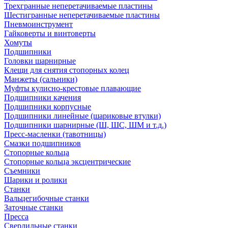
Трехгранные неперетачиваемые пластины
Шестигранные неперетачиваемые пластины
Пневмоинструмент
Гайковерты и винтоверты
Хомуты
Подшипники
Головки шарнирные
Клещи для снятия стопорных колец
Манжеты (сальники)
Муфты кулисно-крестовые плавающие
Подшипники качения
Подшипники корпусные
Подшипники линейные (шариковые втулки)
Подшипники шарнирные (Ш, ШС, ШМ и т.д.)
Пресс-масленки (тавотницы)
Смазки подшипников
Стопорные кольца
Стопорные кольца эксцентрические
Съемники
Шарики и ролики
Станки
Вальцегибочные станки
Заточные станки
Пресса
Сверлильные станки