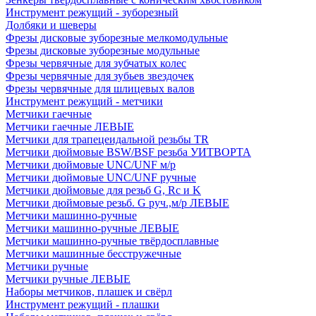
Инструмент режущий - зуборезный
Долбяки и шеверы
Фрезы дисковые зуборезные мелкомодульные
Фрезы дисковые зуборезные модульные
Фрезы червячные для зубчатых колес
Фрезы червячные для зубьев звездочек
Фрезы червячные для шлицевых валов
Инструмент режущий - метчики
Метчики гаечные
Метчики гаечные ЛЕВЫЕ
Метчики для трапецеидальной резьбы TR
Метчики дюймовые BSW/BSF резьба УИТВОРТА
Метчики дюймовые UNC/UNF м/р
Метчики дюймовые UNC/UNF ручные
Метчики дюймовые для резьб G, Rc и K
Метчики дюймовые резьб. G руч.,м/р ЛЕВЫЕ
Метчики машинно-ручные
Метчики машинно-ручные ЛЕВЫЕ
Метчики машинно-ручные твёрдосплавные
Метчики машинные бесстружечные
Метчики ручные
Метчики ручные ЛЕВЫЕ
Наборы метчиков, плашек и свёрл
Инструмент режущий - плашки