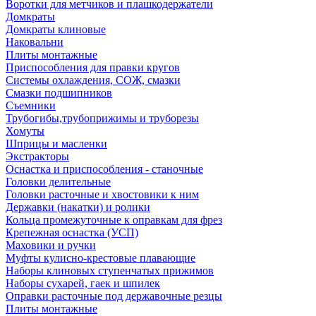
Воротки для метчиков и плашкодержатели
Домкраты
Домкраты клиновые
Наковальни
Плиты монтажные
Приспособления для правки кругов
Системы охлаждения, СОЖ, смазки
Смазки подшипников
Съемники
Трубогибы,трубоприжимы и труборезы
Хомуты
Шприцы и масленки
Экстракторы
Оснастка и приспособления - станочные
Головки делительные
Головки расточные и хвостовики к ним
Державки (накатки) и ролики
Кольца промежуточные к оправкам для фрез
Крепежная оснастка (УСП)
Маховики и ручки
Муфты кулисно-крестовые плавающие
Наборы клиновых ступенчатых прижимов
Наборы сухарей, гаек и шпилек
Оправки расточные под державочные резцы
Плиты монтажные