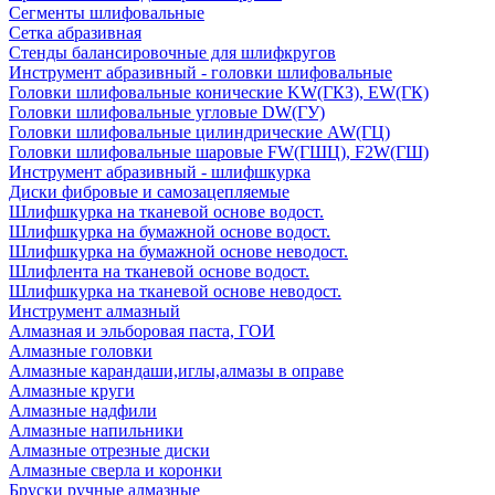
Сегменты шлифовальные
Сетка абразивная
Стенды балансировочные для шлифкругов
Инструмент абразивный - головки шлифовальные
Головки шлифовальные конические KW(ГКЗ), EW(ГК)
Головки шлифовальные угловые DW(ГУ)
Головки шлифовальные цилиндрические AW(ГЦ)
Головки шлифовальные шаровые FW(ГШЦ), F2W(ГШ)
Инструмент абразивный - шлифшкурка
Диски фибровые и самозацепляемые
Шлифшкурка на тканевой основе водост.
Шлифшкурка на бумажной основе водост.
Шлифшкурка на бумажной основе неводост.
Шлифлента на тканевой основе водост.
Шлифшкурка на тканевой основе неводост.
Инструмент алмазный
Алмазная и эльборовая паста, ГОИ
Алмазные головки
Алмазные карандаши,иглы,алмазы в оправе
Алмазные круги
Алмазные надфили
Алмазные напильники
Алмазные отрезные диски
Алмазные сверла и коронки
Бруски ручные алмазные