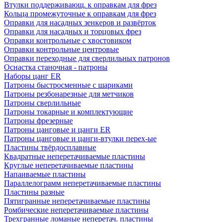
Втулки поддерживающ. к оправкам для фрез
Кольца промежуточные к оправкам для фрез
Оправки для насадных зенкеров и развёрток
Оправки для насадных и торцовых фрез
Оправки контрольные с хвостовиком
Оправки контрольные центровые
Оправки переходные для сверлильных патронов
Оснастка станочная - патроны
Наборы цанг ER
Патроны быстросменные с шариками
Патроны резбонарезные для метчиков
Патроны сверлильные
Патроны токарные и комплектующие
Патроны фрезерные
Патроны цанговые и цанги ER
Патроны цанговые и цанги-втулки перех-ые
Пластины твёрдосплавные
Квадратные неперетачиваемые пластины
Круглые неперетачиваемые пластины
Напаиваемые пластины
Параллелограмм неперетачиваемые пластины
Пластины разные
Пятигранные неперетачиваемые пластины
Ромбические неперетачиваемые пластины
Трехгранные ломаные неперетач. пластины