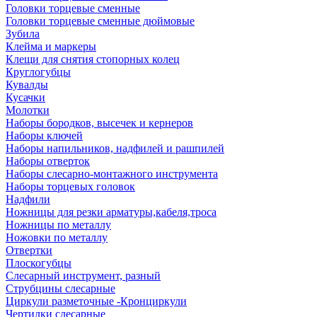
Головки торцевые сменные
Головки торцевые сменные дюймовые
Зубила
Клейма и маркеры
Клещи для снятия стопорных колец
Круглогубцы
Кувалды
Кусачки
Молотки
Наборы бородков, высечек и кернеров
Наборы ключей
Наборы напильников, надфилей и рашпилей
Наборы отверток
Наборы слесарно-монтажного инструмента
Наборы торцевых головок
Надфили
Ножницы для резки арматуры,кабеля,троса
Ножницы по металлу
Ножовки по металлу
Отвертки
Плоскогубцы
Слесарный инструмент, разный
Струбцины слесарные
Циркули разметочные -Кронциркули
Чертилки слесарные