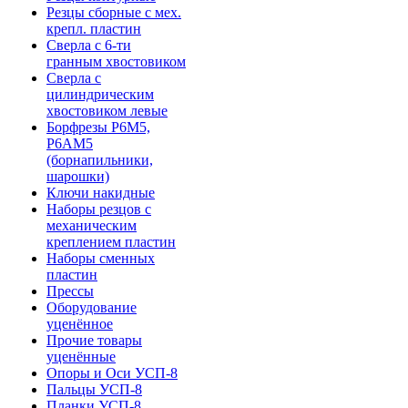
Резцы сборные с мех.
крепл. пластин
Сверла с 6-ти
гранным хвостовиком
Сверла с
цилиндрическим
хвостовиком левые
Борфрезы Р6М5,
Р6АМ5
(борнапильники,
шарошки)
Ключи накидные
Наборы резцов с
механическим
креплением пластин
Наборы сменных
пластин
Прессы
Оборудование
уценённое
Прочие товары
уценённые
Опоры и Оси УСП-8
Пальцы УСП-8
Планки УСП-8