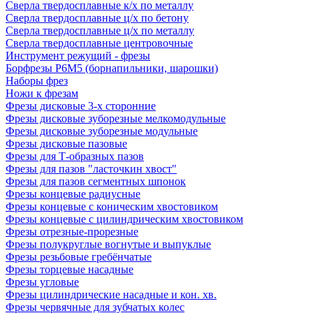
Сверла твердосплавные к/х по металлу
Сверла твердосплавные ц/х по бетону
Сверла твердосплавные ц/х по металлу
Сверла твердосплавные центровочные
Инструмент режущий - фрезы
Борфрезы Р6М5 (борнапильники, шарошки)
Наборы фрез
Ножи к фрезам
Фрезы дисковые 3-х сторонние
Фрезы дисковые зуборезные мелкомодульные
Фрезы дисковые зуборезные модульные
Фрезы дисковые пазовые
Фрезы для Т-образных пазов
Фрезы для пазов "ласточкин хвост"
Фрезы для пазов сегментных шпонок
Фрезы концевые радиусные
Фрезы концевые с коническим хвостовиком
Фрезы концевые с цилиндрическим хвостовиком
Фрезы отрезные-прорезные
Фрезы полукруглые вогнутые и выпуклые
Фрезы резьбовые гребёнчатые
Фрезы торцевые насадные
Фрезы угловые
Фрезы цилиндрические насадные и кон. хв.
Фрезы червячные для зубчатых колес