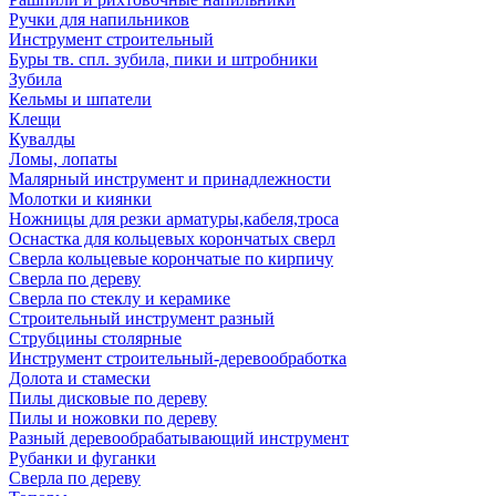
Ручки для напильников
Инструмент строительный
Буры тв. спл. зубила, пики и штробники
Зубила
Кельмы и шпатели
Клещи
Кувалды
Ломы, лопаты
Малярный инструмент и принадлежности
Молотки и киянки
Ножницы для резки арматуры,кабеля,троса
Оснастка для кольцевых корончатых сверл
Сверла кольцевые корончатые по кирпичу
Сверла по дереву
Сверла по стеклу и керамике
Строительный инструмент разный
Струбцины столярные
Инструмент строительный-деревообработка
Долота и стамески
Пилы дисковые по дереву
Пилы и ножовки по дереву
Разный деревообрабатывающий инструмент
Рубанки и фуганки
Сверла по дереву