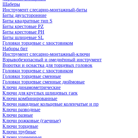
Шаберы
Инструмент слесарно-монтажный-биты
Биты двухсторонние
Биты квадратные тип S
Биты крестовые РZ
Биты крестовые РН
Биты шлицевые SL
Головки торцевые с хвостовиком
Наборы бит
Инструмент слесарно-монтажный-ключи
Взрывобезопасный и омеднённый инструмент
Воротки и оснаcтка для торцевых головок
Головки торцевые с хвостовиком
Головки торцевые сменные
Головки торцевые сменные дюймовые
Ключи динамометрические
Ключи для круглых шлицевых гаек
Ключи комбинированные
Ключи накидные кольцевые коленчатые и пр
Ключи разводные
Ключи разные
Ключи рожковые (гаечные)
Ключи торцевые
Ключи трубные
Ключи уцененные