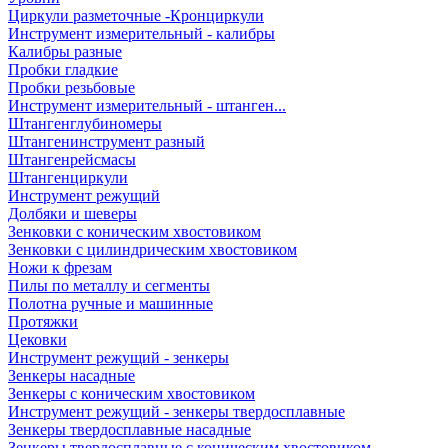
Циркули разметочные -Кронциркули
Инструмент измерительный - калибры
Калибры разные
Пробки гладкие
Пробки резьбовые
Инструмент измерительный - штанген...
Штангенглубиномеры
Штангенинструмент разный
Штангенрейсмасы
Штангенциркули
Инструмент режущий
Долбяки и шеверы
Зенковки с коническим хвостовиком
Зенковки с цилиндрическим хвостовиком
Ножи к фрезам
Пилы по металлу и сегменты
Полотна ручные и машинные
Протяжки
Цековки
Инструмент режущий - зенкеры
Зенкеры насадные
Зенкеры с коническим хвостовиком
Инструмент режущий - зенкеры твердосплавные
Зенкеры твердосплавные насадные
Зенкеры твердосплавные с коническим хвостовиком