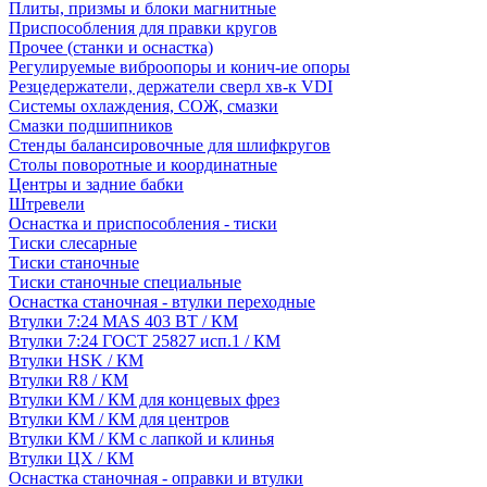
Плиты, призмы и блоки магнитные
Приспособления для правки кругов
Прочее (станки и оснастка)
Регулируемые виброопоры и конич-ие опоры
Резцедержатели, держатели сверл хв-к VDI
Системы охлаждения, СОЖ, смазки
Смазки подшипников
Стенды балансировочные для шлифкругов
Столы поворотные и координатные
Центры и задние бабки
Штревели
Оснастка и приспособления - тиски
Тиски слесарные
Тиски станочные
Тиски станочные специальные
Оснастка станочная - втулки переходные
Втулки 7:24 MAS 403 BT / КМ
Втулки 7:24 ГОСТ 25827 исп.1 / КМ
Втулки HSK / КМ
Втулки R8 / КМ
Втулки КМ / КМ для концевых фрез
Втулки КМ / КМ для центров
Втулки КМ / КМ с лапкой и клинья
Втулки ЦХ / КМ
Оснастка станочная - оправки и втулки