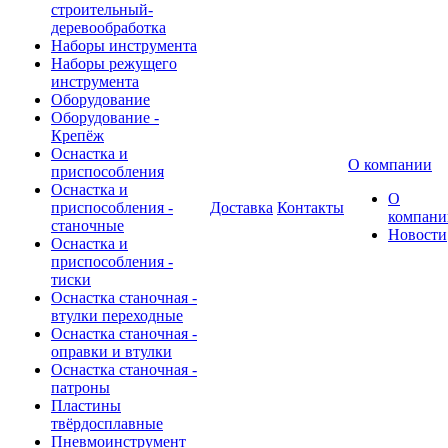
строительный-
деревообработка
Наборы инструмента
Наборы режущего
инструмента
Оборудование
Оборудование -
Крепёж
Оснастка и
О компании
приспособления
Оснастка и
О
приспособления -
Доставка
Контакты
компани
станочные
Новости
Оснастка и
приспособления -
тиски
Оснастка станочная -
втулки переходные
Оснастка станочная -
оправки и втулки
Оснастка станочная -
патроны
Пластины
твёрдосплавные
Пневмоинструмент