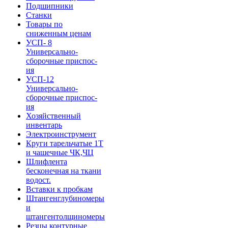
Подшипники
Станки
Товары по
сниженным ценам
УСП- 8
Универсально-
сборочные приспос-
ия
УСП-12
Универсально-
сборочные приспос-
ия
Хозяйственный
инвентарь
Электроинструмент
Круги тарельчатые 1Т
и чашечные ЧК,ЧЦ
Шлифлента
бесконечная на ткани
водост.
Вставки к пробкам
Штангенглубиномеры
и
штангентолщиномеры
Резцы контурные