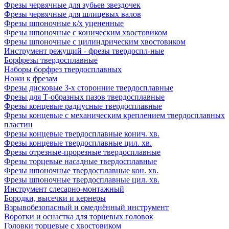
Фрезы червячные для зубьев звездочек
Фрезы червячные для шлицевых валов
Фрезы шпоночные к/х уцененные
Фрезы шпоночные с коническим хвостовиком
Фрезы шпоночные с цилиндрическим хвостовиком
Инструмент режущий - фрезы твердоспл-ные
Борфрезы твердосплавные
Наборы борфрез твердосплавных
Ножи к фрезам
Фрезы дисковые 3-х сторонние твердосплавные
Фрезы для Т-образных пазов твердосплавные
Фрезы концевые радиусные твердосплавные
Фрезы концевые с механическим креплением твердосплавных
пластин
Фрезы концевые твердосплавные конич. хв.
Фрезы концевые твердосплавные цил. хв.
Фрезы отрезные-прорезные твердосплавные
Фрезы торцевые насадные твердосплавные
Фрезы шпоночные твердосплавные кон. хв.
Фрезы шпоночные твердосплавные цил. хв.
Инструмент слесарно-монтажный
Бородки, высечки и кернеры
Взрывобезопасный и омеднённый инструмент
Воротки и оснаcтка для торцевых головок
Головки торцевые с хвостовиком