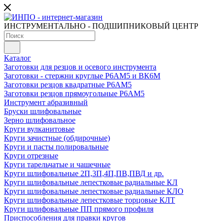
ИНСТРУМЕНТАЛЬНО - ПОДШИПНИКОВЫЙ ЦЕНТР
Каталог
Заготовки для резцов и осевого инструмента
Заготовки - стержни круглые Р6АМ5 и ВК6М
Заготовки резцов квадратные Р6АМ5
Заготовки резцов прямоугольные Р6АМ5
Инструмент абразивный
Бруски шлифовальные
Зерно шлифовальное
Круги вулканитовые
Круги зачистные (обдирочные)
Круги и пасты полировальные
Круги отрезные
Круги тарельчатые и чашечные
Круги шлифовальные 2П,3П,4П,ПВ,ПВД и др.
Круги шлифовальные лепестковые радиальные КЛ
Круги шлифовальные лепестковые радиальные КЛО
Круги шлифовальные лепестковые торцовые КЛТ
Круги шлифовальные ПП прямого профиля
Приспособления для правки кругов