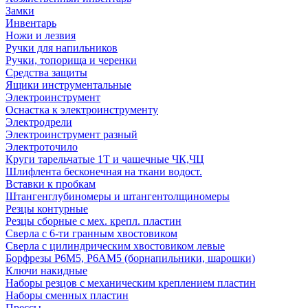
Замки
Инвентарь
Ножи и лезвия
Ручки для напильников
Ручки, топорища и черенки
Средства защиты
Ящики инструментальные
Электроинструмент
Оснастка к электроинструменту
Электродрели
Электроинструмент разный
Электроточило
Круги тарельчатые 1Т и чашечные ЧК,ЧЦ
Шлифлента бесконечная на ткани водост.
Вставки к пробкам
Штангенглубиномеры и штангентолщиномеры
Резцы контурные
Резцы сборные с мех. крепл. пластин
Сверла с 6-ти гранным хвостовиком
Сверла с цилиндрическим хвостовиком левые
Борфрезы Р6М5, Р6АМ5 (борнапильники, шарошки)
Ключи накидные
Наборы резцов с механическим креплением пластин
Наборы сменных пластин
Прессы