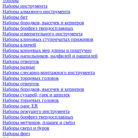
Топоры
Наборы инструмента
Наборы алмазного инструмента
Наборы бит
Наборы бородков, высечек и кернеров
Наборы борфрез твердосплавных
Наборы измерительного инструмента
Наборы клиновых ступенчатых прижимов
Наборы ключей
Наборы концевых мер длины и поштучно
Наборы напильников, надфилей и рашпилей
Наборы отверток
Наборы разные
Наборы слесарно-монтажного инструмента
Наборы торцевых головок
Наборы отверток
Наборы бородков, высечек и кернеров
Наборы сухарей, гаек и шпилек
Наборы торцевых головок
Наборы цанг ER
Наборы режущего инструмента
Наборы борфрез твердосплавных
Наборы метчиков, плашек и свёрл
Наборы сверл и буров
Наборы фрез