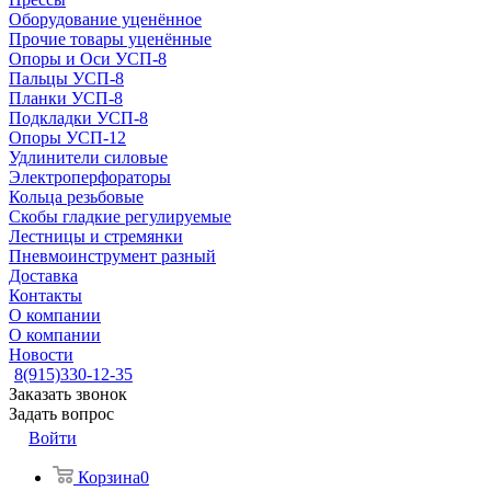
Оборудование уценённое
Прочие товары уценённые
Опоры и Оси УСП-8
Пальцы УСП-8
Планки УСП-8
Подкладки УСП-8
Опоры УСП-12
Удлинители силовые
Электроперфораторы
Кольца резьбовые
Скобы гладкие регулируемые
Лестницы и стремянки
Пневмоинструмент разный
Доставка
Контакты
О компании
О компании
Новости
8(915)330-12-35
Заказать звонок
Задать вопрос
Войти
Корзина
0