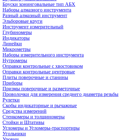
Бруски хонинговальные тип АБХ
Наборы алмазного инструмента
Разный алмазный инструмент
Эльборовые круги
Инструмент измерительный
Глубиномеры
Индикаторы
Линейки
Микрометры
Наборы измерительного инструмента
Нутромеры
Оправки контрольные с хвостовиком
Оправки контрольные центровые
Плиты поверочные и станины
Приборы
Призмы поверочные и разметочные
Проволочки для измерения среднего диаметра резьбы
Рулетки
Скобы индикаторные и рычажные
Средства измерений
Стенкомеры и толщиномеры
Стойки и Штативы
Угломеры и Угломеры-траспортиры
Угольники
Уровни