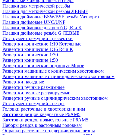
Наборы метчиков, плашек и свёрл
Плашки для метрической резьбы
Плашки для метрической резьбы ЛЕВЫЕ
Плашки дюймовые BSW/BSF резьба Уитворта
Плашки дюймовые UNC/UNF
Плашки дюймовые для резьб G, R и K
Плашки дюймовые резьба G ЛЕВЫЕ
Инструмент режущий - развертки
Развертки конические 1:10 Котельные
Развертки конические 1:16 Rc и K
Развертки конические 1:30
Развертки конические 1:50
Развертки конические под конус Морзе
Развертки машинные с коническим хвостовиком
Развертки машинные с цилиндрическим хвостовиком
Развертки насадные
Развертки ручные разжимные
Развертки ручные регулируемые
Развертки ручные с цилиндрическим хвостовиком
Инструмент режущий - резцы
Головки расточные и хвостовики к ним
Заготовки резцов квадратные Р6АМ5
Заготовки резцов прямоугольные Р6АМ5
Наборы резцов к расточным головкам
Оправки расточные под державочные резцы