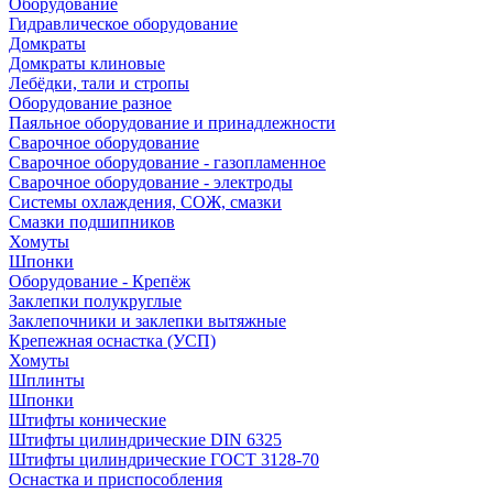
Оборудование
Гидравлическое оборудование
Домкраты
Домкраты клиновые
Лебёдки, тали и стропы
Оборудование разное
Паяльное оборудование и принадлежности
Сварочное оборудование
Сварочное оборудование - газопламенное
Сварочное оборудование - электроды
Системы охлаждения, СОЖ, смазки
Смазки подшипников
Хомуты
Шпонки
Оборудование - Крепёж
Заклепки полукруглые
Заклепочники и заклепки вытяжные
Крепежная оснастка (УСП)
Хомуты
Шплинты
Шпонки
Штифты конические
Штифты цилиндрические DIN 6325
Штифты цилиндрические ГОСТ 3128-70
Оснастка и приспособления