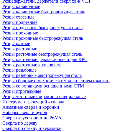
Резцедержатели, держатели сверл хв-к VDI
Резцы канавочные
Резцы канавочные быстрорежущая сталь
Резцы отрезные
Резцы подрезные
Резцы подрезные быстрорежущая сталь
Резцы проходные
Резцы проходные быстрорежущая сталь
Резцы разные
Резцы расточные
Резцы расточные быстрорежущая сталь
Резцы расточные державочные и для КРС
Резцы расточные к головкам
Резцы резьбовые
Резцы резьбовые быстрорежущая сталь
Резцы сборные с механическим креплением пластин
Резцы со вставками оснащенными СТМ
Резцы строгальные
Резцы чистовые широкие и специальные
Инструмент режущий - сверла
Алмазные сверла и коронки
Наборы сверл и буров
Сверла двухсторонние Р6М5
Сверла по дереву
Сверла по стеклу и керамике