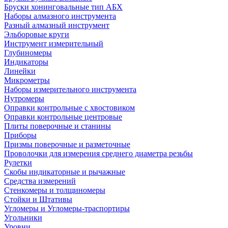
Бруски хонинговальные тип АБХ
Наборы алмазного инструмента
Разный алмазный инструмент
Эльборовые круги
Инструмент измерительный
Глубиномеры
Индикаторы
Линейки
Микрометры
Наборы измерительного инструмента
Нутромеры
Оправки контрольные с хвостовиком
Оправки контрольные центровые
Плиты поверочные и станины
Приборы
Призмы поверочные и разметочные
Проволочки для измерения среднего диаметра резьбы
Рулетки
Скобы индикаторные и рычажные
Средства измерений
Стенкомеры и толщиномеры
Стойки и Штативы
Угломеры и Угломеры-траспортиры
Угольники
Уровни