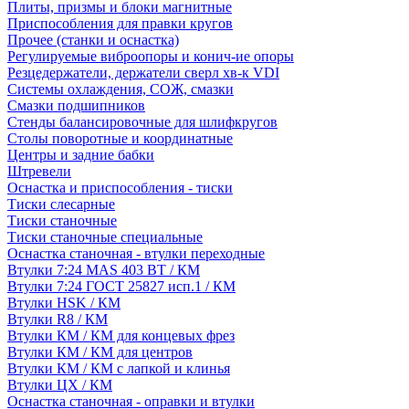
Плиты, призмы и блоки магнитные
Приспособления для правки кругов
Прочее (станки и оснастка)
Регулируемые виброопоры и конич-ие опоры
Резцедержатели, держатели сверл хв-к VDI
Системы охлаждения, СОЖ, смазки
Смазки подшипников
Стенды балансировочные для шлифкругов
Столы поворотные и координатные
Центры и задние бабки
Штревели
Оснастка и приспособления - тиски
Тиски слесарные
Тиски станочные
Тиски станочные специальные
Оснастка станочная - втулки переходные
Втулки 7:24 MAS 403 BT / КМ
Втулки 7:24 ГОСТ 25827 исп.1 / КМ
Втулки HSK / КМ
Втулки R8 / КМ
Втулки КМ / КМ для концевых фрез
Втулки КМ / КМ для центров
Втулки КМ / КМ с лапкой и клинья
Втулки ЦХ / КМ
Оснастка станочная - оправки и втулки