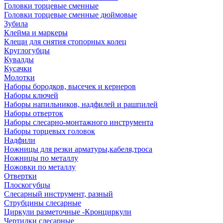
Головки торцевые сменные
Головки торцевые сменные дюймовые
Зубила
Клейма и маркеры
Клещи для снятия стопорных колец
Круглогубцы
Кувалды
Кусачки
Молотки
Наборы бородков, высечек и кернеров
Наборы ключей
Наборы напильников, надфилей и рашпилей
Наборы отверток
Наборы слесарно-монтажного инструмента
Наборы торцевых головок
Надфили
Ножницы для резки арматуры,кабеля,троса
Ножницы по металлу
Ножовки по металлу
Отвертки
Плоскогубцы
Слесарный инструмент, разный
Струбцины слесарные
Циркули разметочные -Кронциркули
Чертилки слесарные