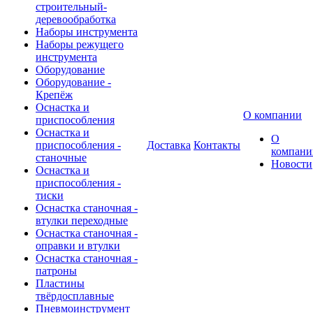
строительный-
деревообработка
Наборы инструмента
Наборы режущего
инструмента
Оборудование
Оборудование -
Крепёж
Оснастка и
О компании
приспособления
Оснастка и
О
приспособления -
Доставка
Контакты
компани
станочные
Новости
Оснастка и
приспособления -
тиски
Оснастка станочная -
втулки переходные
Оснастка станочная -
оправки и втулки
Оснастка станочная -
патроны
Пластины
твёрдосплавные
Пневмоинструмент