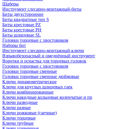
Шаберы
Инструмент слесарно-монтажный-биты
Биты двухсторонние
Биты квадратные тип S
Биты крестовые РZ
Биты крестовые РН
Биты шлицевые SL
Головки торцевые с хвостовиком
Наборы бит
Инструмент слесарно-монтажный-ключи
Взрывобезопасный и омеднённый инструмент
Воротки и оснаcтка для торцевых головок
Головки торцевые с хвостовиком
Головки торцевые сменные
Головки торцевые сменные дюймовые
Ключи динамометрические
Ключи для круглых шлицевых гаек
Ключи комбинированные
Ключи накидные кольцевые коленчатые и пр
Ключи разводные
Ключи разные
Ключи рожковые (гаечные)
Ключи торцевые
Ключи трубные
Ключи уцененные