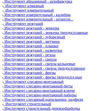
Инструмент абразивный - шлифшкурка
Инструмент алмазный
Инструмент измерительный
Инструмент измерительный - калибры
Инструмент измерительный - штанген...
Инструмент режущий
Инструмент режущий - зенкеры
Инструмент режущий - зенкеры твердосплавные
Инструмент режущий - зуборезный
Инструмент режущий - метчики
Инструмент режущий - плашки
Инструмент режущий - развертки
Инструмент режущий - резцы
Инструмент режущий - сверла
Инструмент режущий - сверла кольцевые
Инструмент режущий - сверла твердосплавные
Инструмент режущий - фрезы
Инструмент режущий - фрезы твердоспл-ные
Инструмент слесарно-монтажный
Инструмент слесарно-монтажный-биты
Инструмент слесарно-монтажный-ключи
Инструмент слесарно-монтажный-наборы
Инструмент слесарный-напильники, надфили
Инструмент строительный
Инструмент строительный-деревообработка