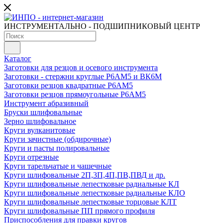
ИНСТРУМЕНТАЛЬНО - ПОДШИПНИКОВЫЙ ЦЕНТР
Каталог
Заготовки для резцов и осевого инструмента
Заготовки - стержни круглые Р6АМ5 и ВК6М
Заготовки резцов квадратные Р6АМ5
Заготовки резцов прямоугольные Р6АМ5
Инструмент абразивный
Бруски шлифовальные
Зерно шлифовальное
Круги вулканитовые
Круги зачистные (обдирочные)
Круги и пасты полировальные
Круги отрезные
Круги тарельчатые и чашечные
Круги шлифовальные 2П,3П,4П,ПВ,ПВД и др.
Круги шлифовальные лепестковые радиальные КЛ
Круги шлифовальные лепестковые радиальные КЛО
Круги шлифовальные лепестковые торцовые КЛТ
Круги шлифовальные ПП прямого профиля
Приспособления для правки кругов