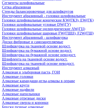
Сегменты шлифовальные
Сетка абразивная
Стенды балансировочные для шлифкругов
Инструмент абразивный - головки шлифовальные
Головки шлифовальные конические KW(ГКЗ), EW(ГК)
Головки шлифовальные угловые DW(ГУ)
Головки шлифовальные цилиндрические AW(ГЦ)
Головки шлифовальные шаровые FW(ГШЦ), F2W(ГШ)
Инструмент абразивный - шлифшкурка
Диски фибровые и самозацепляемые
Шлифшкурка на тканевой основе водост.
Шлифшкурка на бумажной основе водост.
Шлифшкурка на бумажной основе неводост.
Шлифлента на тканевой основе водост.
Шлифшкурка на тканевой основе неводост.
Инструмент алмазный
Алмазная и эльборовая паста, ГОИ
Алмазные головки
Алмазные карандаши,иглы,алмазы в оправе
Алмазные круги
Алмазные надфили
Алмазные напильники
Алмазные отрезные диски
Алмазные сверла и коронки
Бруски ручные алмазные