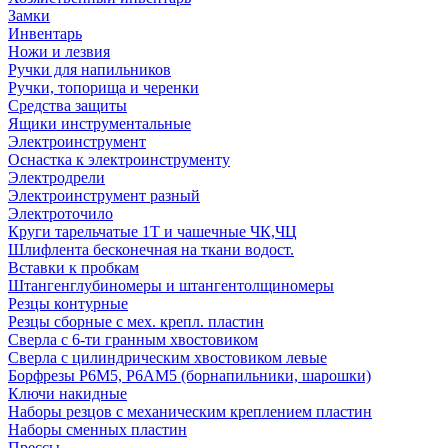
Замки
Инвентарь
Ножи и лезвия
Ручки для напильников
Ручки, топорища и черенки
Средства защиты
Ящики инструментальные
Электроинструмент
Оснастка к электроинструменту
Электродрели
Электроинструмент разный
Электроточило
Круги тарельчатые 1Т и чашечные ЧК,ЧЦ
Шлифлента бесконечная на ткани водост.
Вставки к пробкам
Штангенглубиномеры и штангентолщиномеры
Резцы контурные
Резцы сборные с мех. крепл. пластин
Сверла с 6-ти гранным хвостовиком
Сверла с цилиндрическим хвостовиком левые
Борфрезы Р6М5, Р6АМ5 (борнапильники, шарошки)
Ключи накидные
Наборы резцов с механическим креплением пластин
Наборы сменных пластин
Прессы