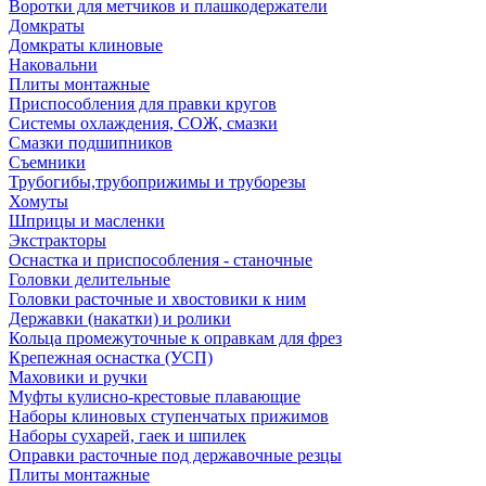
Воротки для метчиков и плашкодержатели
Домкраты
Домкраты клиновые
Наковальни
Плиты монтажные
Приспособления для правки кругов
Системы охлаждения, СОЖ, смазки
Смазки подшипников
Съемники
Трубогибы,трубоприжимы и труборезы
Хомуты
Шприцы и масленки
Экстракторы
Оснастка и приспособления - станочные
Головки делительные
Головки расточные и хвостовики к ним
Державки (накатки) и ролики
Кольца промежуточные к оправкам для фрез
Крепежная оснастка (УСП)
Маховики и ручки
Муфты кулисно-крестовые плавающие
Наборы клиновых ступенчатых прижимов
Наборы сухарей, гаек и шпилек
Оправки расточные под державочные резцы
Плиты монтажные