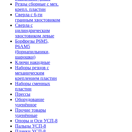
Резцы сборные с мех.
крепл. пластин
Сверла с 6-ти
гранным хвостовиком
Сверла с
цилиндрическим
хвостовиком левые
Борфрезы Р6М5,
Р6АМ5
(борнапильники,
шарошки)
Ключи накидные
Наборы резцов с
механическим
креплением пластин
Наборы сменных
пластин
Прессы
Оборудование
уценённое
Прочие товары
уценённые
Опоры и Оси УСП-8
Пальцы УСП-8
Планки УСП-8