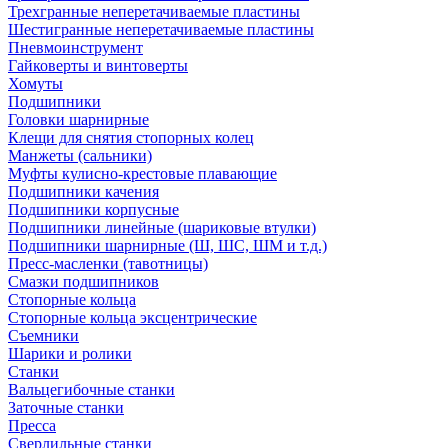
Трехгранные неперетачиваемые пластины
Шестигранные неперетачиваемые пластины
Пневмоинструмент
Гайковерты и винтоверты
Хомуты
Подшипники
Головки шарнирные
Клещи для снятия стопорных колец
Манжеты (сальники)
Муфты кулисно-крестовые плавающие
Подшипники качения
Подшипники корпусные
Подшипники линейные (шариковые втулки)
Подшипники шарнирные (Ш, ШС, ШМ и т.д.)
Пресс-масленки (тавотницы)
Смазки подшипников
Стопорные кольца
Стопорные кольца эксцентрические
Съемники
Шарики и ролики
Станки
Вальцегибочные станки
Заточные станки
Пресса
Сверлильные станки