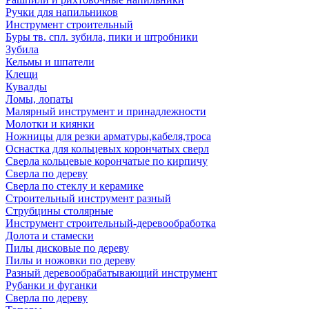
Ручки для напильников
Инструмент строительный
Буры тв. спл. зубила, пики и штробники
Зубила
Кельмы и шпатели
Клещи
Кувалды
Ломы, лопаты
Малярный инструмент и принадлежности
Молотки и киянки
Ножницы для резки арматуры,кабеля,троса
Оснастка для кольцевых корончатых сверл
Сверла кольцевые корончатые по кирпичу
Сверла по дереву
Сверла по стеклу и керамике
Строительный инструмент разный
Струбцины столярные
Инструмент строительный-деревообработка
Долота и стамески
Пилы дисковые по дереву
Пилы и ножовки по дереву
Разный деревообрабатывающий инструмент
Рубанки и фуганки
Сверла по дереву