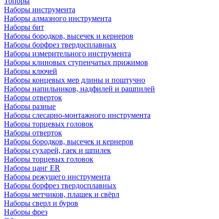
Топоры
Наборы инструмента
Наборы алмазного инструмента
Наборы бит
Наборы бородков, высечек и кернеров
Наборы борфрез твердосплавных
Наборы измерительного инструмента
Наборы клиновых ступенчатых прижимов
Наборы ключей
Наборы концевых мер длины и поштучно
Наборы напильников, надфилей и рашпилей
Наборы отверток
Наборы разные
Наборы слесарно-монтажного инструмента
Наборы торцевых головок
Наборы отверток
Наборы бородков, высечек и кернеров
Наборы сухарей, гаек и шпилек
Наборы торцевых головок
Наборы цанг ER
Наборы режущего инструмента
Наборы борфрез твердосплавных
Наборы метчиков, плашек и свёрл
Наборы сверл и буров
Наборы фрез