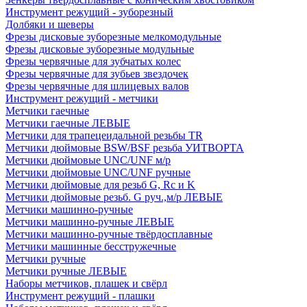
Инструмент режущий - зуборезный
Долбяки и шеверы
Фрезы дисковые зуборезные мелкомодульные
Фрезы дисковые зуборезные модульные
Фрезы червячные для зубчатых колес
Фрезы червячные для зубьев звездочек
Фрезы червячные для шлицевых валов
Инструмент режущий - метчики
Метчики гаечные
Метчики гаечные ЛЕВЫЕ
Метчики для трапецеидальной резьбы TR
Метчики дюймовые BSW/BSF резьба УИТВОРТА
Метчики дюймовые UNC/UNF м/р
Метчики дюймовые UNC/UNF ручные
Метчики дюймовые для резьб G, Rc и K
Метчики дюймовые резьб. G руч.,м/р ЛЕВЫЕ
Метчики машинно-ручные
Метчики машинно-ручные ЛЕВЫЕ
Метчики машинно-ручные твёрдосплавные
Метчики машинные бесстружечные
Метчики ручные
Метчики ручные ЛЕВЫЕ
Наборы метчиков, плашек и свёрл
Инструмент режущий - плашки