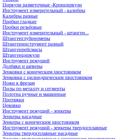
Циркули разметочные -Кронциркули
Инструмент измерительный - калибры
Калибры разные
Пробки гладкие
Пробки резьбовые
Инструмент измерительный - штанген...
Штангенглубиномеры
Штангенинструмент разный
Штангенрейсмасы
Штангенциркули
Инструмент режущий
Долбяки и шеверы
Зенковки с коническим хвостовиком
Зенковки с цилиндрическим хвостовиком
Ножи к фрезам
Пилы по металлу и сегменты
Полотна ручные и машинные
Протяжки
Цековки
Инструмент режущий - зенкеры
Зенкеры насадные
Зенкеры с коническим хвостовиком
Инструмент режущий - зенкеры твердосплавные
Зенкеры твердосплавные насадные
Зенкеры твердосплавные с коническим хвостовиком