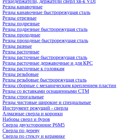
Резцедержатели, держатели сверл хв-к VDI
Резцы канавочные
Резцы канавочные быстрорежущая сталь
Резцы отрезные
Резцы подрезные
Резцы подрезные быстрорежущая сталь
Резцы проходные
Резцы проходные быстрорежущая сталь
Резцы разные
Резцы расточные
Резцы расточные быстрорежущая сталь
Резцы расточные державочные и для КРС
Резцы расточные к головкам
Резцы резьбовые
Резцы резьбовые быстрорежущая сталь
Резцы сборные с механическим креплением пластин
Резцы со вставками оснащенными СТМ
Резцы строгальные
Резцы чистовые широкие и специальные
Инструмент режущий - сверла
Алмазные сверла и коронки
Наборы сверл и буров
Сверла двухсторонние Р6М5
Сверла по дереву
Сверла по стеклу и керамике