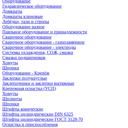
Оборудование
Гидравлическое оборудование
Домкраты
Домкраты клиновые
Лебёдки, тали и стропы
Оборудование разное
Паяльное оборудование и принадлежности
Сварочное оборудование
Сварочное оборудование - газопламенное
Сварочное оборудование - электроды
Системы охлаждения, СОЖ, смазки
Смазки подшипников
Хомуты
Шпонки
Оборудование - Крепёж
Заклепки полукруглые
Заклепочники и заклепки вытяжные
Крепежная оснастка (УСП)
Хомуты
Шплинты
Шпонки
Штифты конические
Штифты цилиндрические DIN 6325
Штифты цилиндрические ГОСТ 3128-70
Оснастка и приспособления