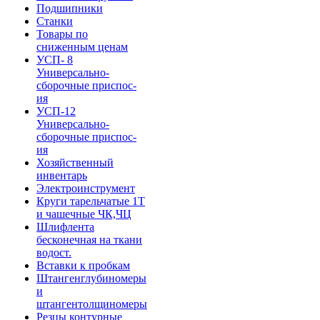
Подшипники
Станки
Товары по
сниженным ценам
УСП- 8
Универсально-
сборочные приспос-
ия
УСП-12
Универсально-
сборочные приспос-
ия
Хозяйственный
инвентарь
Электроинструмент
Круги тарельчатые 1Т
и чашечные ЧК,ЧЦ
Шлифлента
бесконечная на ткани
водост.
Вставки к пробкам
Штангенглубиномеры
и
штангентолщиномеры
Резцы контурные