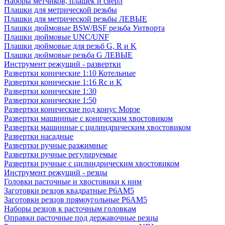
Наборы метчиков, плашек и свёрл
Плашки для метрической резьбы
Плашки для метрической резьбы ЛЕВЫЕ
Плашки дюймовые BSW/BSF резьба Уитворта
Плашки дюймовые UNC/UNF
Плашки дюймовые для резьб G, R и K
Плашки дюймовые резьба G ЛЕВЫЕ
Инструмент режущий - развертки
Развертки конические 1:10 Котельные
Развертки конические 1:16 Rc и K
Развертки конические 1:30
Развертки конические 1:50
Развертки конические под конус Морзе
Развертки машинные с коническим хвостовиком
Развертки машинные с цилиндрическим хвостовиком
Развертки насадные
Развертки ручные разжимные
Развертки ручные регулируемые
Развертки ручные с цилиндрическим хвостовиком
Инструмент режущий - резцы
Головки расточные и хвостовики к ним
Заготовки резцов квадратные Р6АМ5
Заготовки резцов прямоугольные Р6АМ5
Наборы резцов к расточным головкам
Оправки расточные под державочные резцы