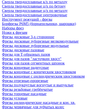
Сверла твердосплавные к/х по металлу
Сверла твердосплавные ц/х по бетону
Сверла твердосплавные ц/х по металлу
Сверла твердосплавные центровочные
Инструмент режущий - фрезы
Борфрезы Р6М5 (борнапильники, шарошки)
Наборы фрез
Ножи к фрезам
Фрезы дисковые 3-х сторонние
Фрезы дисковые зуборезные мелкомодульные
Фрезы дисковые зуборезные модульные
Фрезы дисковые пазовые
Фрезы для Т-образных пазов
Фрезы для пазов "ласточкин хвост"
Фрезы для пазов сегментных шпонок
Фрезы концевые радиусные
Фрезы концевые с коническим хвостовиком
Фрезы концевые с цилиндрическим хвостовиком
Фрезы отрезные-прорезные
Фрезы полукруглые вогнутые и выпуклые
Фрезы резьбовые гребёнчатые
Фрезы торцевые насадные
Фрезы угловые
Фрезы цилиндрические насадные и кон. хв.
Фрезы червячные для зубчатых колес