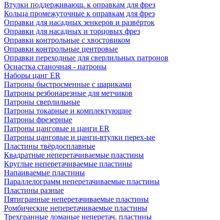
Втулки поддерживающ. к оправкам для фрез
Кольца промежуточные к оправкам для фрез
Оправки для насадных зенкеров и развёрток
Оправки для насадных и торцовых фрез
Оправки контрольные с хвостовиком
Оправки контрольные центровые
Оправки переходные для сверлильных патронов
Оснастка станочная - патроны
Наборы цанг ER
Патроны быстросменные с шариками
Патроны резбонарезные для метчиков
Патроны сверлильные
Патроны токарные и комплектующие
Патроны фрезерные
Патроны цанговые и цанги ER
Патроны цанговые и цанги-втулки перех-ые
Пластины твёрдосплавные
Квадратные неперетачиваемые пластины
Круглые неперетачиваемые пластины
Напаиваемые пластины
Параллелограмм неперетачиваемые пластины
Пластины разные
Пятигранные неперетачиваемые пластины
Ромбические неперетачиваемые пластины
Трехгранные ломаные неперетач. пластины