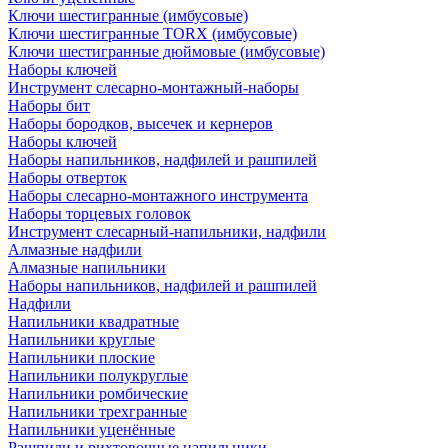
Ключи шестигранные (имбусовые)
Ключи шестигранные TORX (имбусовые)
Ключи шестигранные дюймовые (имбусовые)
Наборы ключей
Инструмент слесарно-монтажный-наборы
Наборы бит
Наборы бородков, высечек и кернеров
Наборы ключей
Наборы напильников, надфилей и рашпилей
Наборы отверток
Наборы слесарно-монтажного инструмента
Наборы торцевых головок
Инструмент слесарный-напильники, надфили
Алмазные надфили
Алмазные напильники
Наборы напильников, надфилей и рашпилей
Надфили
Напильники квадратные
Напильники круглые
Напильники плоские
Напильники полукруглые
Напильники ромбические
Напильники трехгранные
Напильники уценённые
Рашпили и рихтовочные напильники