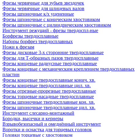
Фрезы червячные для зубьев звездочек
Фрезы червячные для шлицевых валов
Фрезы шпоночные к/х уцененные
Фрезы шпоночные с коническим хвостовиком
Фрезы шпоночные с цилиндрическим хвостовиком
Инструмент режущий - фрезы твердоспл-ные
Борфрезы твердосплавные
Наборы борфрез твердосплавных
Ножи к фрезам
Фрезы дисковые 3-х сторонние твердосплавные
Фрезы для Т-образных пазов твердосплавные
Фрезы концевые радиусные твердосплавные
Фрезы концевые с механическим креплением твердосплавных
пластин
Фрезы концевые твердосплавные конич. хв.
Фрезы концевые твердосплавные цил. хв.
Фрезы отрезные-прорезные твердосплавные
Фрезы торцевые насадные твердосплавные
Фрезы шпоночные твердосплавные кон. хв.
Фрезы шпоночные твердосплавные цил. хв.
Инструмент слесарно-монтажный
Бородки, высечки и кернеры
Взрывобезопасный и омеднённый инструмент
Воротки и оснаcтка для торцевых головок
Головки торцевые с хвостовиком