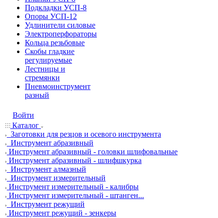
Подкладки УСП-8
Опоры УСП-12
Удлинители силовые
Электроперфораторы
Кольца резьбовые
Скобы гладкие
регулируемые
Лестницы и
стремянки
Пневмоинструмент
разный
Войти
Каталог
Заготовки для резцов и осевого инструмента
Инструмент абразивный
Инструмент абразивный - головки шлифовальные
Инструмент абразивный - шлифшкурка
Инструмент алмазный
Инструмент измерительный
Инструмент измерительный - калибры
Инструмент измерительный - штанген...
Инструмент режущий
Инструмент режущий - зенкеры