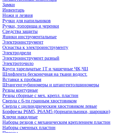
Замки
Инвентарь
Ножи и лезвия
Ручки для напильников
Ручки, топорища и черенки
Средства защиты
Ящики инструментальные
Электроинструмент
Оснастка к электроинструменту
Электродрели
Электроинструмент разный
Электроточило
Круги тарельчатые 1Т и чашечные ЧК,ЧЦ
Шлифлента бесконечная на ткани водост.
Вставки к пробкам
Штангенглубиномеры и штангентолщиномеры
Резцы контурные
Резцы сборные с мех. крепл. пластин
Сверла с 6-ти гранным хвостовиком
Сверла с цилиндрическим хвостовиком левые
Борфрезы Р6М5, Р6АМ5 (борнапильники, шарошки)
Ключи накидные
Наборы резцов с механическим креплением пластин
Наборы сменных пластин
Прессы