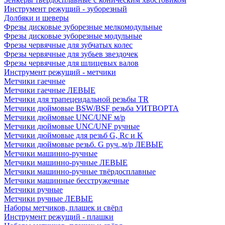
Инструмент режущий - зуборезный
Долбяки и шеверы
Фрезы дисковые зуборезные мелкомодульные
Фрезы дисковые зуборезные модульные
Фрезы червячные для зубчатых колес
Фрезы червячные для зубьев звездочек
Фрезы червячные для шлицевых валов
Инструмент режущий - метчики
Метчики гаечные
Метчики гаечные ЛЕВЫЕ
Метчики для трапецеидальной резьбы TR
Метчики дюймовые BSW/BSF резьба УИТВОРТА
Метчики дюймовые UNC/UNF м/р
Метчики дюймовые UNC/UNF ручные
Метчики дюймовые для резьб G, Rc и K
Метчики дюймовые резьб. G руч.,м/р ЛЕВЫЕ
Метчики машинно-ручные
Метчики машинно-ручные ЛЕВЫЕ
Метчики машинно-ручные твёрдосплавные
Метчики машинные бесстружечные
Метчики ручные
Метчики ручные ЛЕВЫЕ
Наборы метчиков, плашек и свёрл
Инструмент режущий - плашки