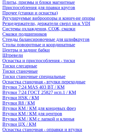
Плиты, призмы и блоки магнитные
Приспособления для правки кругов
Прочее (станки и оснастка)
Регулируемые виброопоры и конич-ие опоры
Резцедержатели, держатели сверл хв-к VDI
Системы охлаждения, СОЖ, смазки
Смазки подшипников
Стенды балансировочные для шлифкругов
Столы поворотные и координатные
Центры и задние бабки
Штревели
Оснастка и приспособления - тиски
Тиски слесарные
Тиски станочные
Тиски станочные специальные
Оснастка станочная - втулки переходные
Втулки 7:24 MAS 403 BT / КМ
Втулки 7:24 ГОСТ 25827 исп.1 / КМ
Втулки HSK / КМ
Втулки R8 / КМ
Втулки КМ / КМ для концевых фрез
Втулки КМ / КМ для центров
Втулки КМ / КМ с лапкой и клинья
Втулки ЦХ / КМ
Оснастка станочная - оправки и втулки