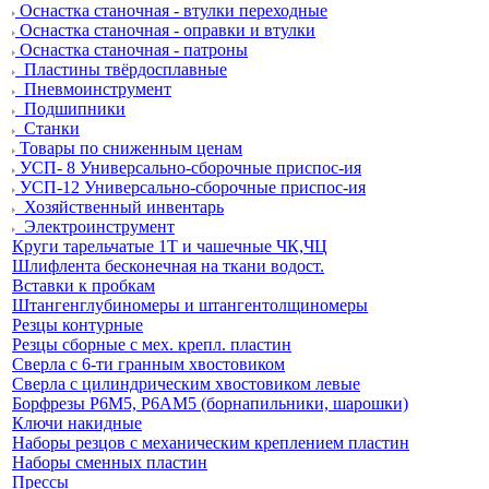
Оснастка станочная - втулки переходные
Оснастка станочная - оправки и втулки
Оснастка станочная - патроны
Пластины твёрдосплавные
Пневмоинструмент
Подшипники
Станки
Товары по сниженным ценам
УСП- 8 Универсально-сборочные приспос-ия
УСП-12 Универсально-сборочные приспос-ия
Хозяйственный инвентарь
Электроинструмент
Круги тарельчатые 1Т и чашечные ЧК,ЧЦ
Шлифлента бесконечная на ткани водост.
Вставки к пробкам
Штангенглубиномеры и штангентолщиномеры
Резцы контурные
Резцы сборные с мех. крепл. пластин
Сверла с 6-ти гранным хвостовиком
Сверла с цилиндрическим хвостовиком левые
Борфрезы Р6М5, Р6АМ5 (борнапильники, шарошки)
Ключи накидные
Наборы резцов с механическим креплением пластин
Наборы сменных пластин
Прессы