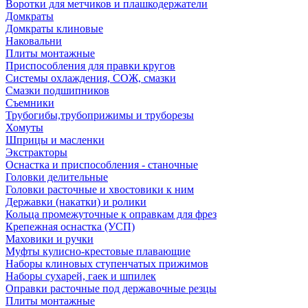
Воротки для метчиков и плашкодержатели
Домкраты
Домкраты клиновые
Наковальни
Плиты монтажные
Приспособления для правки кругов
Системы охлаждения, СОЖ, смазки
Смазки подшипников
Съемники
Трубогибы,трубоприжимы и труборезы
Хомуты
Шприцы и масленки
Экстракторы
Оснастка и приспособления - станочные
Головки делительные
Головки расточные и хвостовики к ним
Державки (накатки) и ролики
Кольца промежуточные к оправкам для фрез
Крепежная оснастка (УСП)
Маховики и ручки
Муфты кулисно-крестовые плавающие
Наборы клиновых ступенчатых прижимов
Наборы сухарей, гаек и шпилек
Оправки расточные под державочные резцы
Плиты монтажные