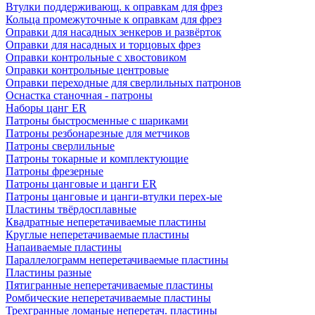
Втулки поддерживающ. к оправкам для фрез
Кольца промежуточные к оправкам для фрез
Оправки для насадных зенкеров и развёрток
Оправки для насадных и торцовых фрез
Оправки контрольные с хвостовиком
Оправки контрольные центровые
Оправки переходные для сверлильных патронов
Оснастка станочная - патроны
Наборы цанг ER
Патроны быстросменные с шариками
Патроны резбонарезные для метчиков
Патроны сверлильные
Патроны токарные и комплектующие
Патроны фрезерные
Патроны цанговые и цанги ER
Патроны цанговые и цанги-втулки перех-ые
Пластины твёрдосплавные
Квадратные неперетачиваемые пластины
Круглые неперетачиваемые пластины
Напаиваемые пластины
Параллелограмм неперетачиваемые пластины
Пластины разные
Пятигранные неперетачиваемые пластины
Ромбические неперетачиваемые пластины
Трехгранные ломаные неперетач. пластины