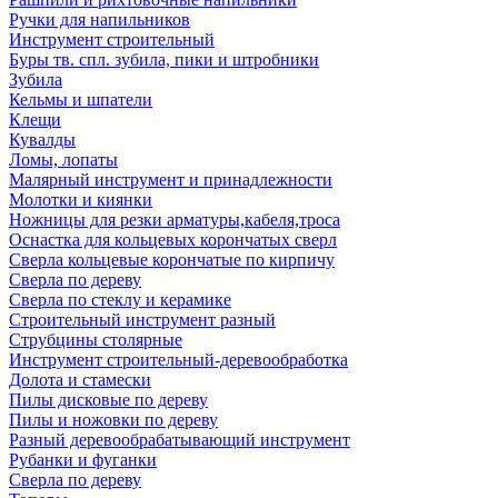
Ручки для напильников
Инструмент строительный
Буры тв. спл. зубила, пики и штробники
Зубила
Кельмы и шпатели
Клещи
Кувалды
Ломы, лопаты
Малярный инструмент и принадлежности
Молотки и киянки
Ножницы для резки арматуры,кабеля,троса
Оснастка для кольцевых корончатых сверл
Сверла кольцевые корончатые по кирпичу
Сверла по дереву
Сверла по стеклу и керамике
Строительный инструмент разный
Струбцины столярные
Инструмент строительный-деревообработка
Долота и стамески
Пилы дисковые по дереву
Пилы и ножовки по дереву
Разный деревообрабатывающий инструмент
Рубанки и фуганки
Сверла по дереву