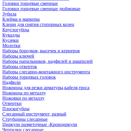
Головки торцевые сменные
Головки торцевые сменные дюймовые
Зубила
Клейма и маркеры
Клещи для снятия стопорных колец
Круглогубцы
Кувалды
Кусачки
Молотки
Наборы бородков, высечек и кернеров
Наборы ключей
Наборы напильников, надфилей и рашпилей
Наборы отверток
Наборы слесарно-монтажного инструмента
Наборы торцевых головок
Надфили
Ножницы для резки арматуры,кабеля,троса
Ножницы по металлу
Ножовки по металлу
Отвертки
Плоскогубцы
Слесарный инструмент, разный
Струбцины слесарные
Циркули разметочные -Кронциркули
Чертилки слесарные