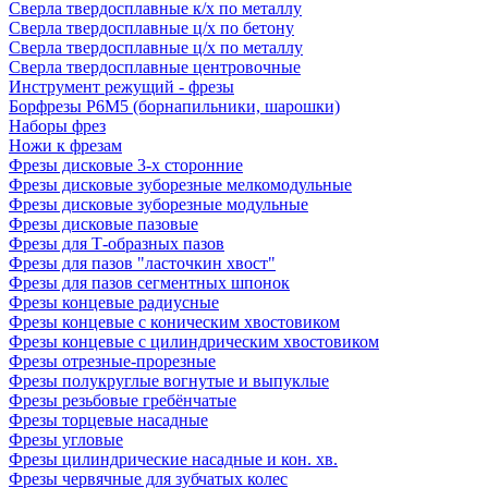
Сверла твердосплавные к/х по металлу
Сверла твердосплавные ц/х по бетону
Сверла твердосплавные ц/х по металлу
Сверла твердосплавные центровочные
Инструмент режущий - фрезы
Борфрезы Р6М5 (борнапильники, шарошки)
Наборы фрез
Ножи к фрезам
Фрезы дисковые 3-х сторонние
Фрезы дисковые зуборезные мелкомодульные
Фрезы дисковые зуборезные модульные
Фрезы дисковые пазовые
Фрезы для Т-образных пазов
Фрезы для пазов "ласточкин хвост"
Фрезы для пазов сегментных шпонок
Фрезы концевые радиусные
Фрезы концевые с коническим хвостовиком
Фрезы концевые с цилиндрическим хвостовиком
Фрезы отрезные-прорезные
Фрезы полукруглые вогнутые и выпуклые
Фрезы резьбовые гребёнчатые
Фрезы торцевые насадные
Фрезы угловые
Фрезы цилиндрические насадные и кон. хв.
Фрезы червячные для зубчатых колес