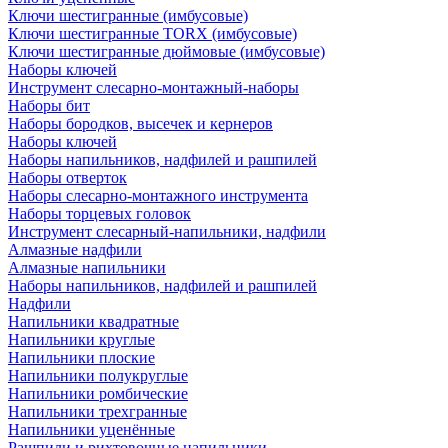
Ключи шестигранные (имбусовые)
Ключи шестигранные TORX (имбусовые)
Ключи шестигранные дюймовые (имбусовые)
Наборы ключей
Инструмент слесарно-монтажный-наборы
Наборы бит
Наборы бородков, высечек и кернеров
Наборы ключей
Наборы напильников, надфилей и рашпилей
Наборы отверток
Наборы слесарно-монтажного инструмента
Наборы торцевых головок
Инструмент слесарный-напильники, надфили
Алмазные надфили
Алмазные напильники
Наборы напильников, надфилей и рашпилей
Надфили
Напильники квадратные
Напильники круглые
Напильники плоские
Напильники полукруглые
Напильники ромбические
Напильники трехгранные
Напильники уценённые
Рашпили и рихтовочные напильники