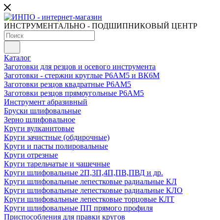
ИНСТРУМЕНТАЛЬНО - ПОДШИПНИКОВЫЙ ЦЕНТР
Каталог
Заготовки для резцов и осевого инструмента
Заготовки - стержни круглые Р6АМ5 и ВК6М
Заготовки резцов квадратные Р6АМ5
Заготовки резцов прямоугольные Р6АМ5
Инструмент абразивный
Бруски шлифовальные
Зерно шлифовальное
Круги вулканитовые
Круги зачистные (обдирочные)
Круги и пасты полировальные
Круги отрезные
Круги тарельчатые и чашечные
Круги шлифовальные 2П,3П,4П,ПВ,ПВД и др.
Круги шлифовальные лепестковые радиальные КЛ
Круги шлифовальные лепестковые радиальные КЛО
Круги шлифовальные лепестковые торцовые КЛТ
Круги шлифовальные ПП прямого профиля
Приспособления для правки кругов