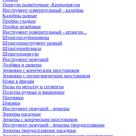
Циркули разметочные -Кронциркули
Инструмент измерительный - калибры
Калибры разные
Пробки гладкие
Пробки резьбовые
Инструмент измерительный - штанген...
Штангенглубиномеры
Штангенинструмент разный
Штангенрейсмасы
Штангенциркули
Инструмент режущий
Долбяки и шеверы
Зенковки с коническим хвостовиком
Зенковки с цилиндрическим хвостовиком
Ножи к фрезам
Пилы по металлу и сегменты
Полотна ручные и машинные
Протяжки
Цековки
Инструмент режущий - зенкеры
Зенкеры насадные
Зенкеры с коническим хвостовиком
Инструмент режущий - зенкеры твердосплавные
Зенкеры твердосплавные насадные
Зенкеры твердосплавные с коническим хвостовиком