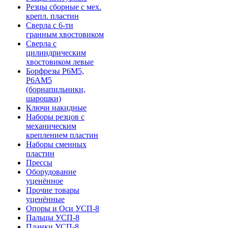
Резцы сборные с мех.
крепл. пластин
Сверла с 6-ти
гранным хвостовиком
Сверла с
цилиндрическим
хвостовиком левые
Борфрезы Р6М5,
Р6АМ5
(борнапильники,
шарошки)
Ключи накидные
Наборы резцов с
механическим
креплением пластин
Наборы сменных
пластин
Прессы
Оборудование
уценённое
Прочие товары
уценённые
Опоры и Оси УСП-8
Пальцы УСП-8
Планки УСП-8