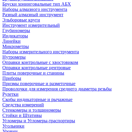
Бруски хонинговальные тип АБХ
Наборы алмазного инструмента
Разный алмазный инструмент
Эльборовые круги
Инструмент измерительный
Глубиномеры
Индикаторы
Линейки
Микрометры
Наборы измерительного инструмента
Нутромеры
Оправки контрольные с хвостовиком
Оправки контрольные центровые
Плиты поверочные и станины
Приборы
Призмы поверочные и разметочные
Проволочки для измерения среднего диаметра резьбы
Рулетки
Скобы индикаторные и рычажные
Средства измерений
Стенкомеры и толщиномеры
Стойки и Штативы
Угломеры и Угломеры-траспортиры
Угольники
Уровни