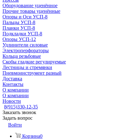
Оборудование уценённое
Прочие товары уценённые
Опоры и Оси УСП-8
Пальцы УСП-8
Планки УСП-8
Подкладки УСП-8
Опоры УСП-12
Удлинители силовые
Электроперфораторы
Кольца резьбовые
Скобы гладкие регулируемые
Лестницы и стремянки
Пневмоинструмент разный
Доставка
Контакты
О компании
О компании
Новости
8(915)330-12-35
Заказать звонок
Задать вопрос
Войти
Корзина
0