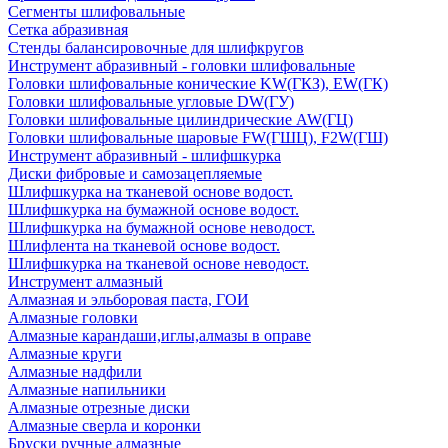
Сегменты шлифовальные
Сетка абразивная
Стенды балансировочные для шлифкругов
Инструмент абразивный - головки шлифовальные
Головки шлифовальные конические KW(ГКЗ), EW(ГК)
Головки шлифовальные угловые DW(ГУ)
Головки шлифовальные цилиндрические AW(ГЦ)
Головки шлифовальные шаровые FW(ГШЦ), F2W(ГШ)
Инструмент абразивный - шлифшкурка
Диски фибровые и самозацепляемые
Шлифшкурка на тканевой основе водост.
Шлифшкурка на бумажной основе водост.
Шлифшкурка на бумажной основе неводост.
Шлифлента на тканевой основе водост.
Шлифшкурка на тканевой основе неводост.
Инструмент алмазный
Алмазная и эльборовая паста, ГОИ
Алмазные головки
Алмазные карандаши,иглы,алмазы в оправе
Алмазные круги
Алмазные надфили
Алмазные напильники
Алмазные отрезные диски
Алмазные сверла и коронки
Бруски ручные алмазные