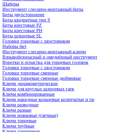
Шаберы
Инструмент слесарно-монтажный-биты
Биты двухсторонние
Биты квадратные тип S
Биты крестовые РZ
Биты крестовые РН
Биты шлицевые SL
Головки торцевые с хвостовиком
Наборы бит
Инструмент слесарно-монтажный-ключи
Взрывобезопасный и омеднённый инструмент
Воротки и оснаcтка для торцевых головок
Головки торцевые с хвостовиком
Головки торцевые сменные
Головки торцевые сменные дюймовые
Ключи динамометрические
Ключи для круглых шлицевых гаек
Ключи комбинированные
Ключи накидные кольцевые коленчатые и пр
Ключи разводные
Ключи разные
Ключи рожковые (гаечные)
Ключи торцевые
Ключи трубные
Ключи уцененные