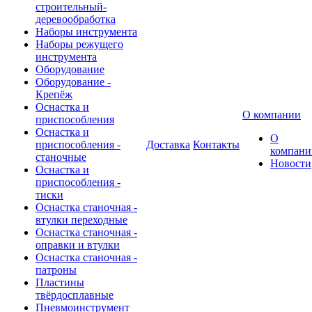
строительный-
деревообработка
Наборы инструмента
Наборы режущего
инструмента
Оборудование
Оборудование -
Крепёж
Оснастка и
О компании
приспособления
Оснастка и
О
приспособления -
Доставка
Контакты
компани
станочные
Новости
Оснастка и
приспособления -
тиски
Оснастка станочная -
втулки переходные
Оснастка станочная -
оправки и втулки
Оснастка станочная -
патроны
Пластины
твёрдосплавные
Пневмоинструмент