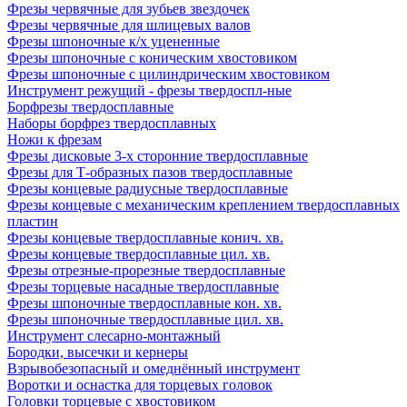
Фрезы червячные для зубьев звездочек
Фрезы червячные для шлицевых валов
Фрезы шпоночные к/х уцененные
Фрезы шпоночные с коническим хвостовиком
Фрезы шпоночные с цилиндрическим хвостовиком
Инструмент режущий - фрезы твердоспл-ные
Борфрезы твердосплавные
Наборы борфрез твердосплавных
Ножи к фрезам
Фрезы дисковые 3-х сторонние твердосплавные
Фрезы для Т-образных пазов твердосплавные
Фрезы концевые радиусные твердосплавные
Фрезы концевые с механическим креплением твердосплавных
пластин
Фрезы концевые твердосплавные конич. хв.
Фрезы концевые твердосплавные цил. хв.
Фрезы отрезные-прорезные твердосплавные
Фрезы торцевые насадные твердосплавные
Фрезы шпоночные твердосплавные кон. хв.
Фрезы шпоночные твердосплавные цил. хв.
Инструмент слесарно-монтажный
Бородки, высечки и кернеры
Взрывобезопасный и омеднённый инструмент
Воротки и оснаcтка для торцевых головок
Головки торцевые с хвостовиком