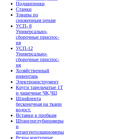
Подшипники
Станки
Товары по
сниженным ценам
УСП- 8
Универсально-
сборочные приспос-
ия
УСП-12
Универсально-
сборочные приспос-
ия
Хозяйственный
инвентарь
Электроинструмент
Круги тарельчатые 1Т
и чашечные ЧК,ЧЦ
Шлифлента
бесконечная на ткани
водост.
Вставки к пробкам
Штангенглубиномеры
и
штангентолщиномеры
Резцы контурные