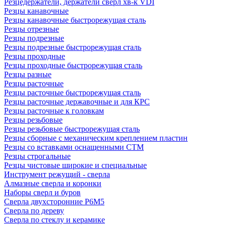
Резцедержатели, держатели сверл хв-к VDI
Резцы канавочные
Резцы канавочные быстрорежущая сталь
Резцы отрезные
Резцы подрезные
Резцы подрезные быстрорежущая сталь
Резцы проходные
Резцы проходные быстрорежущая сталь
Резцы разные
Резцы расточные
Резцы расточные быстрорежущая сталь
Резцы расточные державочные и для КРС
Резцы расточные к головкам
Резцы резьбовые
Резцы резьбовые быстрорежущая сталь
Резцы сборные с механическим креплением пластин
Резцы со вставками оснащенными СТМ
Резцы строгальные
Резцы чистовые широкие и специальные
Инструмент режущий - сверла
Алмазные сверла и коронки
Наборы сверл и буров
Сверла двухсторонние Р6М5
Сверла по дереву
Сверла по стеклу и керамике