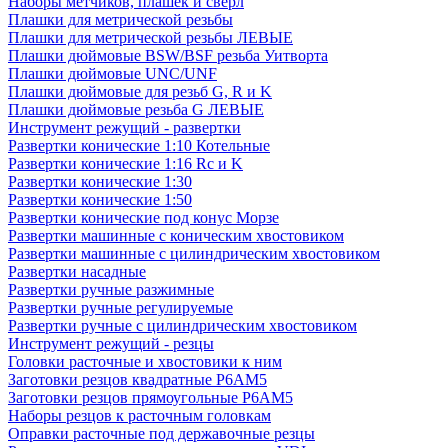
Наборы метчиков, плашек и свёрл
Плашки для метрической резьбы
Плашки для метрической резьбы ЛЕВЫЕ
Плашки дюймовые BSW/BSF резьба Уитворта
Плашки дюймовые UNC/UNF
Плашки дюймовые для резьб G, R и K
Плашки дюймовые резьба G ЛЕВЫЕ
Инструмент режущий - развертки
Развертки конические 1:10 Котельные
Развертки конические 1:16 Rc и K
Развертки конические 1:30
Развертки конические 1:50
Развертки конические под конус Морзе
Развертки машинные с коническим хвостовиком
Развертки машинные с цилиндрическим хвостовиком
Развертки насадные
Развертки ручные разжимные
Развертки ручные регулируемые
Развертки ручные с цилиндрическим хвостовиком
Инструмент режущий - резцы
Головки расточные и хвостовики к ним
Заготовки резцов квадратные Р6АМ5
Заготовки резцов прямоугольные Р6АМ5
Наборы резцов к расточным головкам
Оправки расточные под державочные резцы