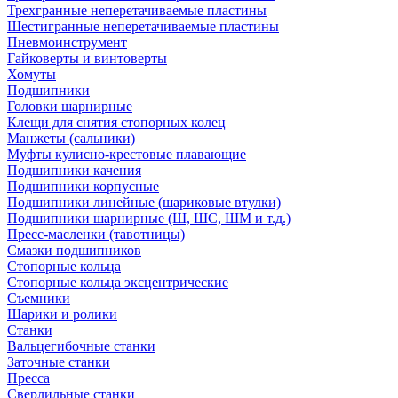
Трехгранные неперетачиваемые пластины
Шестигранные неперетачиваемые пластины
Пневмоинструмент
Гайковерты и винтоверты
Хомуты
Подшипники
Головки шарнирные
Клещи для снятия стопорных колец
Манжеты (сальники)
Муфты кулисно-крестовые плавающие
Подшипники качения
Подшипники корпусные
Подшипники линейные (шариковые втулки)
Подшипники шарнирные (Ш, ШС, ШМ и т.д.)
Пресс-масленки (тавотницы)
Смазки подшипников
Стопорные кольца
Стопорные кольца эксцентрические
Съемники
Шарики и ролики
Станки
Вальцегибочные станки
Заточные станки
Пресса
Сверлильные станки