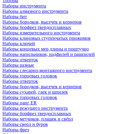
Топоры
Наборы инструмента
Наборы алмазного инструмента
Наборы бит
Наборы бородков, высечек и кернеров
Наборы борфрез твердосплавных
Наборы измерительного инструмента
Наборы клиновых ступенчатых прижимов
Наборы ключей
Наборы концевых мер длины и поштучно
Наборы напильников, надфилей и рашпилей
Наборы отверток
Наборы разные
Наборы слесарно-монтажного инструмента
Наборы торцевых головок
Наборы отверток
Наборы бородков, высечек и кернеров
Наборы сухарей, гаек и шпилек
Наборы торцевых головок
Наборы цанг ER
Наборы режущего инструмента
Наборы борфрез твердосплавных
Наборы метчиков, плашек и свёрл
Наборы сверл и буров
Наборы фрез