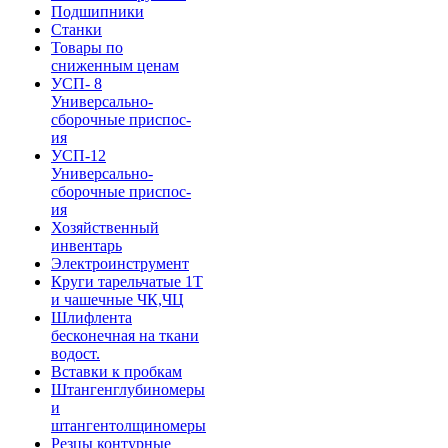
Подшипники
Станки
Товары по
сниженным ценам
УСП- 8
Универсально-
сборочные приспос-
ия
УСП-12
Универсально-
сборочные приспос-
ия
Хозяйственный
инвентарь
Электроинструмент
Круги тарельчатые 1Т
и чашечные ЧК,ЧЦ
Шлифлента
бесконечная на ткани
водост.
Вставки к пробкам
Штангенглубиномеры
и
штангентолщиномеры
Резцы контурные