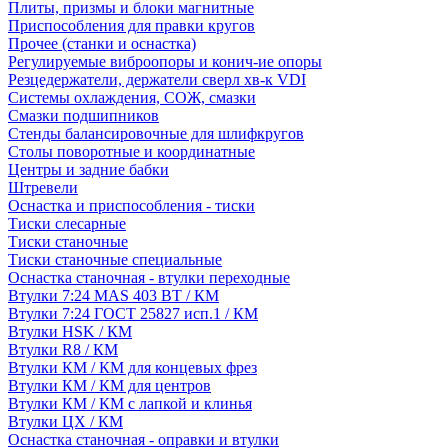
Плиты, призмы и блоки магнитные
Приспособления для правки кругов
Прочее (станки и оснастка)
Регулируемые виброопоры и конич-ие опоры
Резцедержатели, держатели сверл хв-к VDI
Системы охлаждения, СОЖ, смазки
Смазки подшипников
Стенды балансировочные для шлифкругов
Столы поворотные и координатные
Центры и задние бабки
Штревели
Оснастка и приспособления - тиски
Тиски слесарные
Тиски станочные
Тиски станочные специальные
Оснастка станочная - втулки переходные
Втулки 7:24 MAS 403 BT / КМ
Втулки 7:24 ГОСТ 25827 исп.1 / КМ
Втулки HSK / КМ
Втулки R8 / КМ
Втулки КМ / КМ для концевых фрез
Втулки КМ / КМ для центров
Втулки КМ / КМ с лапкой и клинья
Втулки ЦХ / КМ
Оснастка станочная - оправки и втулки