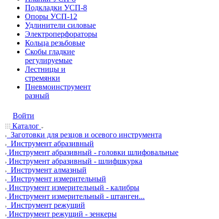
Подкладки УСП-8
Опоры УСП-12
Удлинители силовые
Электроперфораторы
Кольца резьбовые
Скобы гладкие
регулируемые
Лестницы и
стремянки
Пневмоинструмент
разный
Войти
Каталог
Заготовки для резцов и осевого инструмента
Инструмент абразивный
Инструмент абразивный - головки шлифовальные
Инструмент абразивный - шлифшкурка
Инструмент алмазный
Инструмент измерительный
Инструмент измерительный - калибры
Инструмент измерительный - штанген...
Инструмент режущий
Инструмент режущий - зенкеры