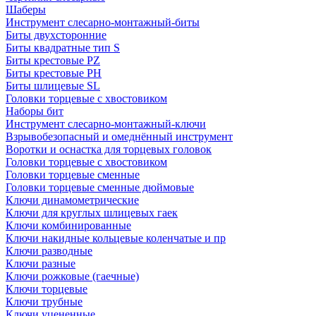
Шаберы
Инструмент слесарно-монтажный-биты
Биты двухсторонние
Биты квадратные тип S
Биты крестовые РZ
Биты крестовые РН
Биты шлицевые SL
Головки торцевые с хвостовиком
Наборы бит
Инструмент слесарно-монтажный-ключи
Взрывобезопасный и омеднённый инструмент
Воротки и оснаcтка для торцевых головок
Головки торцевые с хвостовиком
Головки торцевые сменные
Головки торцевые сменные дюймовые
Ключи динамометрические
Ключи для круглых шлицевых гаек
Ключи комбинированные
Ключи накидные кольцевые коленчатые и пр
Ключи разводные
Ключи разные
Ключи рожковые (гаечные)
Ключи торцевые
Ключи трубные
Ключи уцененные