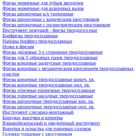
Фрезы червячные для зубьев звездочек
Фрезы червячные для шлицевых валов
Фрезы шпоночные к/х уцененные
Фрезы шпоночные с коническим хвостовиком
Фрезы шпоночные с цилиндрическим хвостовиком
Инструмент режущий - фрезы твердоспл-ные
Борфрезы твердосплавные
Наборы борфрез твердосплавных
Ножи к фрезам
Фрезы дисковые 3-х сторонние твердосплавные
Фрезы для Т-образных пазов твердосплавные
Фрезы концевые радиусные твердосплавные
Фрезы концевые с механическим креплением твердосплавных
пластин
Фрезы концевые твердосплавные конич. хв.
Фрезы концевые твердосплавные цил. хв.
Фрезы отрезные-прорезные твердосплавные
Фрезы торцевые насадные твердосплавные
Фрезы шпоночные твердосплавные кон. хв.
Фрезы шпоночные твердосплавные цил. хв.
Инструмент слесарно-монтажный
Бородки, высечки и кернеры
Взрывобезопасный и омеднённый инструмент
Воротки и оснаcтка для торцевых головок
Головки торцевые с хвостовиком