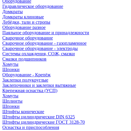
Оборудование
Гидравлическое оборудование
Домкраты
Домкраты клиновые
Лебёдки, тали и стропы
Оборудование разное
Паяльное оборудование и принадлежности
Сварочное оборудование
Сварочное оборудование - газопламенное
Сварочное оборудование - электроды
Системы охлаждения, СОЖ, смазки
Смазки подшипников
Хомуты
Шпонки
Оборудование - Крепёж
Заклепки полукруглые
Заклепочники и заклепки вытяжные
Крепежная оснастка (УСП)
Хомуты
Шплинты
Шпонки
Штифты конические
Штифты цилиндрические DIN 6325
Штифты цилиндрические ГОСТ 3128-70
Оснастка и приспособления