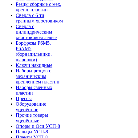
Резцы сборные с мех.
крепл. пластин
Сверла с 6-ти
гранным хвостовиком
Сверла с
цилиндрическим
хвостовиком левые
Борфрезы Р6М5,
Р6АМ5
(борнапильники,
шарошки)
Ключи накидные
Наборы резцов с
механическим
креплением пластин
Наборы сменных
пластин
Прессы
Оборудование
уценённое
Прочие товары
уценённые
Опоры и Оси УСП-8
Пальцы УСП-8
Планки УСП-8