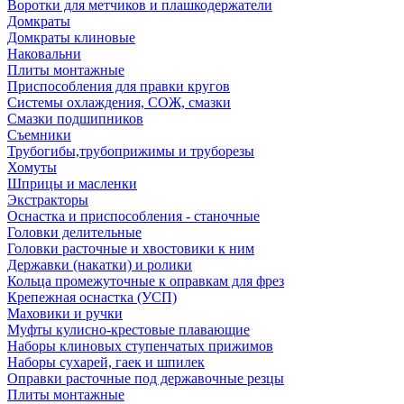
Воротки для метчиков и плашкодержатели
Домкраты
Домкраты клиновые
Наковальни
Плиты монтажные
Приспособления для правки кругов
Системы охлаждения, СОЖ, смазки
Смазки подшипников
Съемники
Трубогибы,трубоприжимы и труборезы
Хомуты
Шприцы и масленки
Экстракторы
Оснастка и приспособления - станочные
Головки делительные
Головки расточные и хвостовики к ним
Державки (накатки) и ролики
Кольца промежуточные к оправкам для фрез
Крепежная оснастка (УСП)
Маховики и ручки
Муфты кулисно-крестовые плавающие
Наборы клиновых ступенчатых прижимов
Наборы сухарей, гаек и шпилек
Оправки расточные под державочные резцы
Плиты монтажные