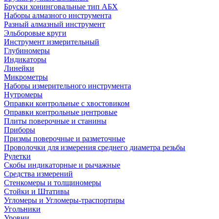
Бруски хонинговальные тип АБХ
Наборы алмазного инструмента
Разный алмазный инструмент
Эльборовые круги
Инструмент измерительный
Глубиномеры
Индикаторы
Линейки
Микрометры
Наборы измерительного инструмента
Нутромеры
Оправки контрольные с хвостовиком
Оправки контрольные центровые
Плиты поверочные и станины
Приборы
Призмы поверочные и разметочные
Проволочки для измерения среднего диаметра резьбы
Рулетки
Скобы индикаторные и рычажные
Средства измерений
Стенкомеры и толщиномеры
Стойки и Штативы
Угломеры и Угломеры-траспортиры
Угольники
Уровни