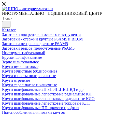
ИНСТРУМЕНТАЛЬНО - ПОДШИПНИКОВЫЙ ЦЕНТР
Каталог
Заготовки для резцов и осевого инструмента
Заготовки - стержни круглые Р6АМ5 и ВК6М
Заготовки резцов квадратные Р6АМ5
Заготовки резцов прямоугольные Р6АМ5
Инструмент абразивный
Бруски шлифовальные
Зерно шлифовальное
Круги вулканитовые
Круги зачистные (обдирочные)
Круги и пасты полировальные
Круги отрезные
Круги тарельчатые и чашечные
Круги шлифовальные 2П,3П,4П,ПВ,ПВД и др.
Круги шлифовальные лепестковые радиальные КЛ
Круги шлифовальные лепестковые радиальные КЛО
Круги шлифовальные лепестковые торцовые КЛТ
Круги шлифовальные ПП прямого профиля
Приспособления для правки кругов