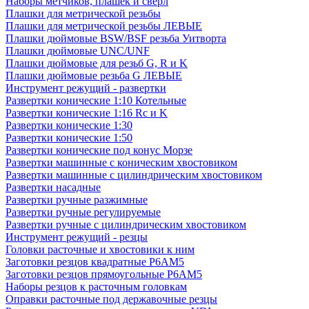
Наборы метчиков, плашек и свёрл
Плашки для метрической резьбы
Плашки для метрической резьбы ЛЕВЫЕ
Плашки дюймовые BSW/BSF резьба Уитворта
Плашки дюймовые UNC/UNF
Плашки дюймовые для резьб G, R и K
Плашки дюймовые резьба G ЛЕВЫЕ
Инструмент режущий - развертки
Развертки конические 1:10 Котельные
Развертки конические 1:16 Rc и K
Развертки конические 1:30
Развертки конические 1:50
Развертки конические под конус Морзе
Развертки машинные с коническим хвостовиком
Развертки машинные с цилиндрическим хвостовиком
Развертки насадные
Развертки ручные разжимные
Развертки ручные регулируемые
Развертки ручные с цилиндрическим хвостовиком
Инструмент режущий - резцы
Головки расточные и хвостовики к ним
Заготовки резцов квадратные Р6АМ5
Заготовки резцов прямоугольные Р6АМ5
Наборы резцов к расточным головкам
Оправки расточные под державочные резцы