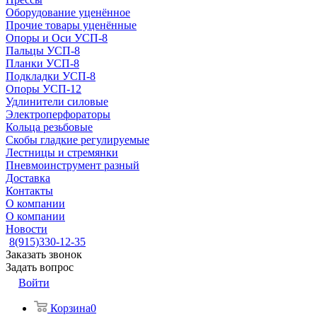
Оборудование уценённое
Прочие товары уценённые
Опоры и Оси УСП-8
Пальцы УСП-8
Планки УСП-8
Подкладки УСП-8
Опоры УСП-12
Удлинители силовые
Электроперфораторы
Кольца резьбовые
Скобы гладкие регулируемые
Лестницы и стремянки
Пневмоинструмент разный
Доставка
Контакты
О компании
О компании
Новости
8(915)330-12-35
Заказать звонок
Задать вопрос
Войти
Корзина
0