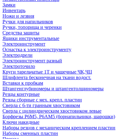
Замки
Инвентарь
Ножи и лезвия
Ручки для напильников
Ручки, топорища и черенки
Средства защиты
Ящики инструментальные
Электроинструмент
Оснастка к электроинструменту
Электродрели
Электроинструмент разный
Электроточило
Круги тарельчатые 1Т и чашечные ЧК,ЧЦ
Шлифлента бесконечная на ткани водост.
Вставки к пробкам
Штангенглубиномеры и штангентолщиномеры
Резцы контурные
Резцы сборные с мех. крепл. пластин
Сверла с 6-ти гранным хвостовиком
Сверла с цилиндрическим хвостовиком левые
Борфрезы Р6М5, Р6АМ5 (борнапильники, шарошки)
Ключи накидные
Наборы резцов с механическим креплением пластин
Наборы сменных пластин
Прессы