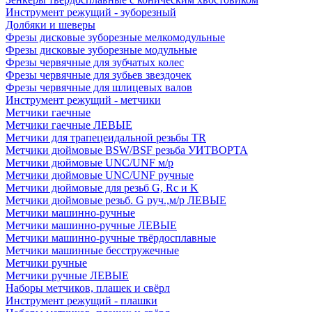
Инструмент режущий - зуборезный
Долбяки и шеверы
Фрезы дисковые зуборезные мелкомодульные
Фрезы дисковые зуборезные модульные
Фрезы червячные для зубчатых колес
Фрезы червячные для зубьев звездочек
Фрезы червячные для шлицевых валов
Инструмент режущий - метчики
Метчики гаечные
Метчики гаечные ЛЕВЫЕ
Метчики для трапецеидальной резьбы TR
Метчики дюймовые BSW/BSF резьба УИТВОРТА
Метчики дюймовые UNC/UNF м/р
Метчики дюймовые UNC/UNF ручные
Метчики дюймовые для резьб G, Rc и K
Метчики дюймовые резьб. G руч.,м/р ЛЕВЫЕ
Метчики машинно-ручные
Метчики машинно-ручные ЛЕВЫЕ
Метчики машинно-ручные твёрдосплавные
Метчики машинные бесстружечные
Метчики ручные
Метчики ручные ЛЕВЫЕ
Наборы метчиков, плашек и свёрл
Инструмент режущий - плашки