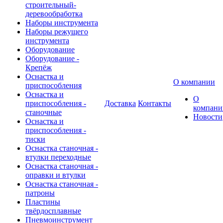
строительный-
деревообработка
Наборы инструмента
Наборы режущего
инструмента
Оборудование
Оборудование -
Крепёж
Оснастка и
О компании
приспособления
Оснастка и
О
приспособления -
Доставка
Контакты
компани
станочные
Новости
Оснастка и
приспособления -
тиски
Оснастка станочная -
втулки переходные
Оснастка станочная -
оправки и втулки
Оснастка станочная -
патроны
Пластины
твёрдосплавные
Пневмоинструмент