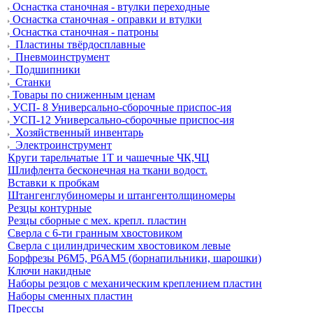
Оснастка станочная - втулки переходные
Оснастка станочная - оправки и втулки
Оснастка станочная - патроны
Пластины твёрдосплавные
Пневмоинструмент
Подшипники
Станки
Товары по сниженным ценам
УСП- 8 Универсально-сборочные приспос-ия
УСП-12 Универсально-сборочные приспос-ия
Хозяйственный инвентарь
Электроинструмент
Круги тарельчатые 1Т и чашечные ЧК,ЧЦ
Шлифлента бесконечная на ткани водост.
Вставки к пробкам
Штангенглубиномеры и штангентолщиномеры
Резцы контурные
Резцы сборные с мех. крепл. пластин
Сверла с 6-ти гранным хвостовиком
Сверла с цилиндрическим хвостовиком левые
Борфрезы Р6М5, Р6АМ5 (борнапильники, шарошки)
Ключи накидные
Наборы резцов с механическим креплением пластин
Наборы сменных пластин
Прессы