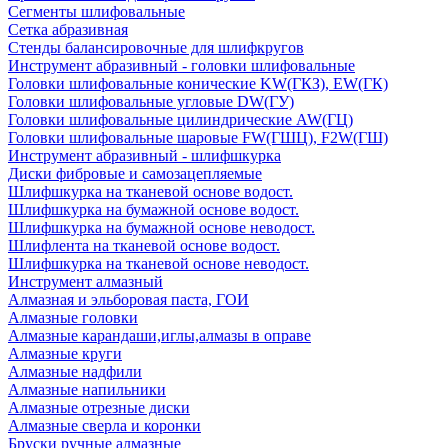
Сегменты шлифовальные
Сетка абразивная
Стенды балансировочные для шлифкругов
Инструмент абразивный - головки шлифовальные
Головки шлифовальные конические KW(ГКЗ), EW(ГК)
Головки шлифовальные угловые DW(ГУ)
Головки шлифовальные цилиндрические AW(ГЦ)
Головки шлифовальные шаровые FW(ГШЦ), F2W(ГШ)
Инструмент абразивный - шлифшкурка
Диски фибровые и самозацепляемые
Шлифшкурка на тканевой основе водост.
Шлифшкурка на бумажной основе водост.
Шлифшкурка на бумажной основе неводост.
Шлифлента на тканевой основе водост.
Шлифшкурка на тканевой основе неводост.
Инструмент алмазный
Алмазная и эльборовая паста, ГОИ
Алмазные головки
Алмазные карандаши,иглы,алмазы в оправе
Алмазные круги
Алмазные надфили
Алмазные напильники
Алмазные отрезные диски
Алмазные сверла и коронки
Бруски ручные алмазные