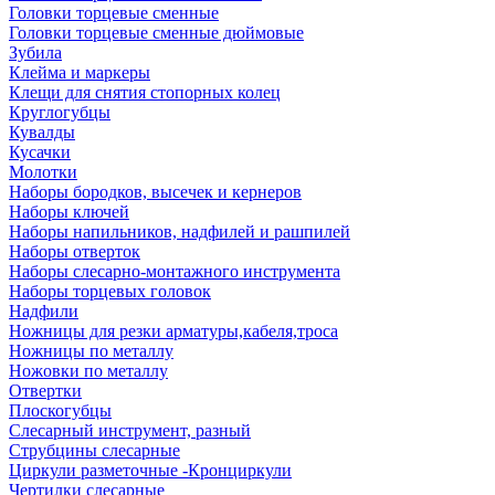
Головки торцевые сменные
Головки торцевые сменные дюймовые
Зубила
Клейма и маркеры
Клещи для снятия стопорных колец
Круглогубцы
Кувалды
Кусачки
Молотки
Наборы бородков, высечек и кернеров
Наборы ключей
Наборы напильников, надфилей и рашпилей
Наборы отверток
Наборы слесарно-монтажного инструмента
Наборы торцевых головок
Надфили
Ножницы для резки арматуры,кабеля,троса
Ножницы по металлу
Ножовки по металлу
Отвертки
Плоскогубцы
Слесарный инструмент, разный
Струбцины слесарные
Циркули разметочные -Кронциркули
Чертилки слесарные