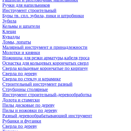
Ручки для напильников
Инструмент строительный
Буры тв. спл. зубила, пики и штробники
Зубила
Кельмы и шпатели
Клещи
Кувалды
Ломы, лопаты
Малярный инструмент и принадлежности
Молотки и киянки
Ножницы для резки арматуры,кабеля,троса
Оснастка для кольцевых корончатых сверл
Сверла кольцевые корончатые по кирпичу
Сверла по дереву
Сверла по стеклу и керамике
Строительный инструмент разный
Струбцины столярные
Инструмент строительный-деревообработка
Долота и стамески
Пилы дисковые по дереву
Пилы и ножовки по дереву
Разный деревообрабатывающий инструмент
Рубанки и фуганки
Сверла по дереву