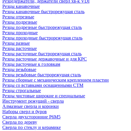
Резцедержатели, держатели сверл хв-к VDI
Резцы канавочные
Резцы канавочные быстрорежущая сталь
Резцы отрезные
Резцы подрезные
Резцы подрезные быстрорежущая сталь
Резцы проходные
Резцы проходные быстрорежущая сталь
Резцы разные
Резцы расточные
Резцы расточные быстрорежущая сталь
Резцы расточные державочные и для КРС
Резцы расточные к головкам
Резцы резьбовые
Резцы резьбовые быстрорежущая сталь
Резцы сборные с механическим креплением пластин
Резцы со вставками оснащенными СТМ
Резцы строгальные
Резцы чистовые широкие и специальные
Инструмент режущий - сверла
Алмазные сверла и коронки
Наборы сверл и буров
Сверла двухсторонние Р6М5
Сверла по дереву
Сверла по стеклу и керамике