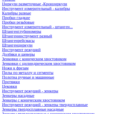
Циркули разметочные -Кронциркули
Инструмент измерительный - калибры
Калибры разные
Пробки гладкие
Пробки резьбовые
Инструмент измерительный - штанген...
Штангенглубиномеры
Штангенинструмент разный
Штангенрейсмасы
Штангенциркули
Инструмент режущий
Долбяки и шеверы
Зенковки с коническим хвостовиком
Зенковки с цилиндрическим хвостовиком
Ножи к фрезам
Пилы по металлу и сегменты
Полотна ручные и машинные
Протяжки
Цековки
Инструмент режущий - зенкеры
Зенкеры насадные
Зенкеры с коническим хвостовиком
Инструмент режущий - зенкеры твердосплавные
Зенкеры твердосплавные насадные
Зенкеры твердосплавные с коническим хвостовиком