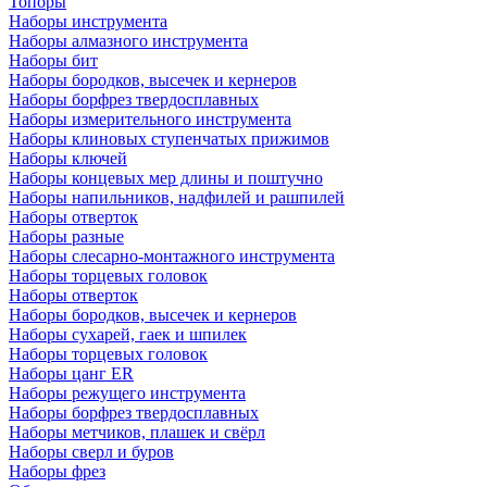
Топоры
Наборы инструмента
Наборы алмазного инструмента
Наборы бит
Наборы бородков, высечек и кернеров
Наборы борфрез твердосплавных
Наборы измерительного инструмента
Наборы клиновых ступенчатых прижимов
Наборы ключей
Наборы концевых мер длины и поштучно
Наборы напильников, надфилей и рашпилей
Наборы отверток
Наборы разные
Наборы слесарно-монтажного инструмента
Наборы торцевых головок
Наборы отверток
Наборы бородков, высечек и кернеров
Наборы сухарей, гаек и шпилек
Наборы торцевых головок
Наборы цанг ER
Наборы режущего инструмента
Наборы борфрез твердосплавных
Наборы метчиков, плашек и свёрл
Наборы сверл и буров
Наборы фрез