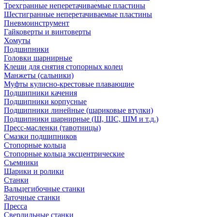
Трехгранные неперетачиваемые пластины
Шестигранные неперетачиваемые пластины
Пневмоинструмент
Гайковерты и винтоверты
Хомуты
Подшипники
Головки шарнирные
Клещи для снятия стопорных колец
Манжеты (сальники)
Муфты кулисно-крестовые плавающие
Подшипники качения
Подшипники корпусные
Подшипники линейные (шариковые втулки)
Подшипники шарнирные (Ш, ШС, ШМ и т.д.)
Пресс-масленки (тавотницы)
Смазки подшипников
Стопорные кольца
Стопорные кольца эксцентрические
Съемники
Шарики и ролики
Станки
Вальцегибочные станки
Заточные станки
Пресса
Сверлильные станки