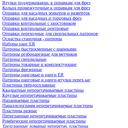
Втулки поддерживающ. к оправкам для фрез
Кольца промежуточные к оправкам для фрез
Оправки для насадных зенкеров и развёрток
Оправки для насадных и торцовых фрез
Оправки контрольные с хвостовиком
Оправки контрольные центровые
Оправки переходные для сверлильных патронов
Оснастка станочная - патроны
Наборы цанг ER
Патроны быстросменные с шариками
Патроны резбонарезные для метчиков
Патроны сверлильные
Патроны токарные и комплектующие
Патроны фрезерные
Патроны цанговые и цанги ER
Патроны цанговые и цанги-втулки перех-ые
Пластины твёрдосплавные
Квадратные неперетачиваемые пластины
Круглые неперетачиваемые пластины
Напаиваемые пластины
Параллелограмм неперетачиваемые пластины
Пластины разные
Пятигранные неперетачиваемые пластины
Ромбические неперетачиваемые пластины
Трехгранные ломаные неперетач. пластины