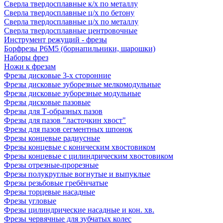
Сверла твердосплавные к/х по металлу
Сверла твердосплавные ц/х по бетону
Сверла твердосплавные ц/х по металлу
Сверла твердосплавные центровочные
Инструмент режущий - фрезы
Борфрезы Р6М5 (борнапильники, шарошки)
Наборы фрез
Ножи к фрезам
Фрезы дисковые 3-х сторонние
Фрезы дисковые зуборезные мелкомодульные
Фрезы дисковые зуборезные модульные
Фрезы дисковые пазовые
Фрезы для Т-образных пазов
Фрезы для пазов "ласточкин хвост"
Фрезы для пазов сегментных шпонок
Фрезы концевые радиусные
Фрезы концевые с коническим хвостовиком
Фрезы концевые с цилиндрическим хвостовиком
Фрезы отрезные-прорезные
Фрезы полукруглые вогнутые и выпуклые
Фрезы резьбовые гребёнчатые
Фрезы торцевые насадные
Фрезы угловые
Фрезы цилиндрические насадные и кон. хв.
Фрезы червячные для зубчатых колес