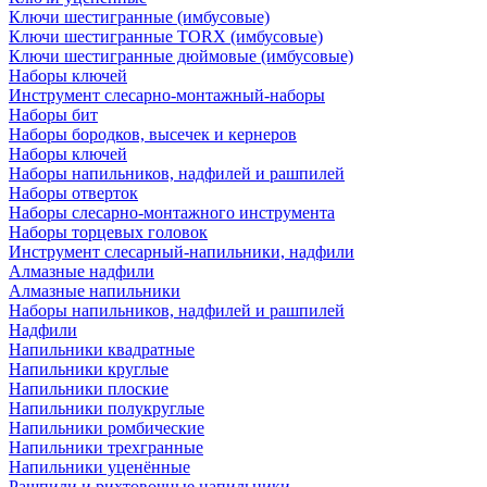
Ключи шестигранные (имбусовые)
Ключи шестигранные TORX (имбусовые)
Ключи шестигранные дюймовые (имбусовые)
Наборы ключей
Инструмент слесарно-монтажный-наборы
Наборы бит
Наборы бородков, высечек и кернеров
Наборы ключей
Наборы напильников, надфилей и рашпилей
Наборы отверток
Наборы слесарно-монтажного инструмента
Наборы торцевых головок
Инструмент слесарный-напильники, надфили
Алмазные надфили
Алмазные напильники
Наборы напильников, надфилей и рашпилей
Надфили
Напильники квадратные
Напильники круглые
Напильники плоские
Напильники полукруглые
Напильники ромбические
Напильники трехгранные
Напильники уценённые
Рашпили и рихтовочные напильники