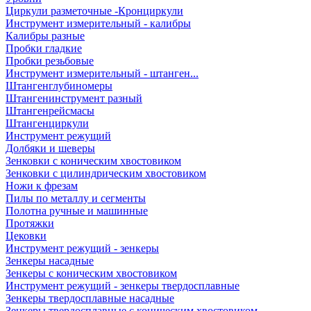
Циркули разметочные -Кронциркули
Инструмент измерительный - калибры
Калибры разные
Пробки гладкие
Пробки резьбовые
Инструмент измерительный - штанген...
Штангенглубиномеры
Штангенинструмент разный
Штангенрейсмасы
Штангенциркули
Инструмент режущий
Долбяки и шеверы
Зенковки с коническим хвостовиком
Зенковки с цилиндрическим хвостовиком
Ножи к фрезам
Пилы по металлу и сегменты
Полотна ручные и машинные
Протяжки
Цековки
Инструмент режущий - зенкеры
Зенкеры насадные
Зенкеры с коническим хвостовиком
Инструмент режущий - зенкеры твердосплавные
Зенкеры твердосплавные насадные
Зенкеры твердосплавные с коническим хвостовиком