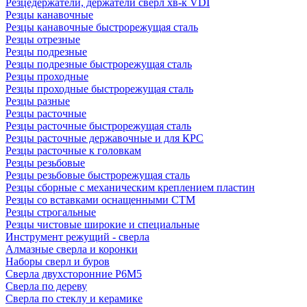
Резцедержатели, держатели сверл хв-к VDI
Резцы канавочные
Резцы канавочные быстрорежущая сталь
Резцы отрезные
Резцы подрезные
Резцы подрезные быстрорежущая сталь
Резцы проходные
Резцы проходные быстрорежущая сталь
Резцы разные
Резцы расточные
Резцы расточные быстрорежущая сталь
Резцы расточные державочные и для КРС
Резцы расточные к головкам
Резцы резьбовые
Резцы резьбовые быстрорежущая сталь
Резцы сборные с механическим креплением пластин
Резцы со вставками оснащенными СТМ
Резцы строгальные
Резцы чистовые широкие и специальные
Инструмент режущий - сверла
Алмазные сверла и коронки
Наборы сверл и буров
Сверла двухсторонние Р6М5
Сверла по дереву
Сверла по стеклу и керамике