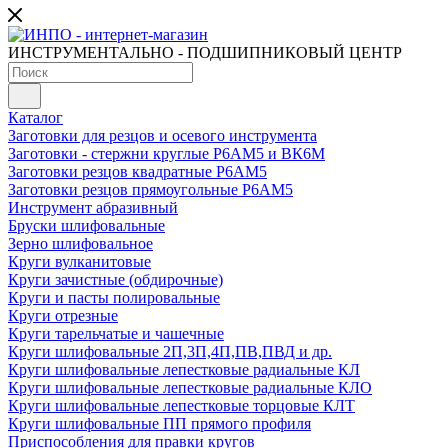
ИНСТРУМЕНТАЛЬНО - ПОДШИПНИКОВЫЙ ЦЕНТР
Каталог
Заготовки для резцов и осевого инструмента
Заготовки - стержни круглые Р6АМ5 и ВК6М
Заготовки резцов квадратные Р6АМ5
Заготовки резцов прямоугольные Р6АМ5
Инструмент абразивный
Бруски шлифовальные
Зерно шлифовальное
Круги вулканитовые
Круги зачистные (обдирочные)
Круги и пасты полировальные
Круги отрезные
Круги тарельчатые и чашечные
Круги шлифовальные 2П,3П,4П,ПВ,ПВД и др.
Круги шлифовальные лепестковые радиальные КЛ
Круги шлифовальные лепестковые радиальные КЛО
Круги шлифовальные лепестковые торцовые КЛТ
Круги шлифовальные ПП прямого профиля
Приспособления для правки кругов