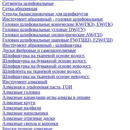
Сегменты шлифовальные
Сетка абразивная
Стенды балансировочные для шлифкругов
Инструмент абразивный - головки шлифовальные
Головки шлифовальные конические KW(ГКЗ), EW(ГК)
Головки шлифовальные угловые DW(ГУ)
Головки шлифовальные цилиндрические AW(ГЦ)
Головки шлифовальные шаровые FW(ГШЦ), F2W(ГШ)
Инструмент абразивный - шлифшкурка
Диски фибровые и самозацепляемые
Шлифшкурка на тканевой основе водост.
Шлифшкурка на бумажной основе водост.
Шлифшкурка на бумажной основе неводост.
Шлифлента на тканевой основе водост.
Шлифшкурка на тканевой основе неводост.
Инструмент алмазный
Алмазная и эльборовая паста, ГОИ
Алмазные головки
Алмазные карандаши,иглы,алмазы в оправе
Алмазные круги
Алмазные надфили
Алмазные напильники
Алмазные отрезные диски
Алмазные сверла и коронки
Бруски ручные алмазные