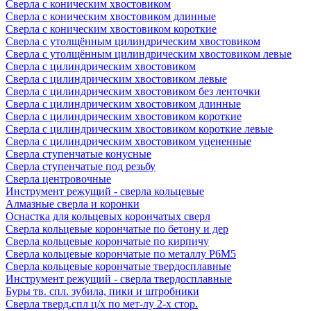
Сверла с коническим хвостовиком
Сверла с коническим хвостовиком длинные
Сверла с коническим хвостовиком короткие
Сверла с утолщённым цилиндрическим хвостовиком
Сверла с утолщённым цилиндрическим хвостовиком левые
Сверла с цилиндрическим хвостовиком
Сверла с цилиндрическим хвостовиком левые
Сверла с цилиндрическим хвостовиком без ленточки
Сверла с цилиндрическим хвостовиком длинные
Сверла с цилиндрическим хвостовиком короткие
Сверла с цилиндрическим хвостовиком короткие левые
Сверла с цилиндрическим хвостовиком уцененные
Сверла ступенчатые конусные
Сверла ступенчатые под резьбу
Сверла центровочные
Инструмент режущий - сверла кольцевые
Алмазные сверла и коронки
Оснастка для кольцевых корончатых сверл
Сверла кольцевые корончатые по бетону и дер
Сверла кольцевые корончатые по кирпичу
Сверла кольцевые корончатые по металлу Р6М5
Сверла кольцевые корончатые твердосплавные
Инструмент режущий - сверла твердосплавные
Буры тв. спл. зубила, пики и штробники
Сверла тверд.спл ц/х по мет-лу 2-х стор.