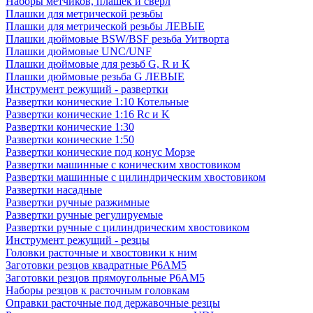
Наборы метчиков, плашек и свёрл
Плашки для метрической резьбы
Плашки для метрической резьбы ЛЕВЫЕ
Плашки дюймовые BSW/BSF резьба Уитворта
Плашки дюймовые UNC/UNF
Плашки дюймовые для резьб G, R и K
Плашки дюймовые резьба G ЛЕВЫЕ
Инструмент режущий - развертки
Развертки конические 1:10 Котельные
Развертки конические 1:16 Rc и K
Развертки конические 1:30
Развертки конические 1:50
Развертки конические под конус Морзе
Развертки машинные с коническим хвостовиком
Развертки машинные с цилиндрическим хвостовиком
Развертки насадные
Развертки ручные разжимные
Развертки ручные регулируемые
Развертки ручные с цилиндрическим хвостовиком
Инструмент режущий - резцы
Головки расточные и хвостовики к ним
Заготовки резцов квадратные Р6АМ5
Заготовки резцов прямоугольные Р6АМ5
Наборы резцов к расточным головкам
Оправки расточные под державочные резцы