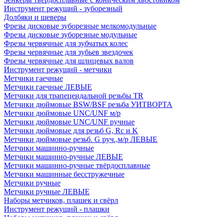
Инструмент режущий - зуборезный
Долбяки и шеверы
Фрезы дисковые зуборезные мелкомодульные
Фрезы дисковые зуборезные модульные
Фрезы червячные для зубчатых колес
Фрезы червячные для зубьев звездочек
Фрезы червячные для шлицевых валов
Инструмент режущий - метчики
Метчики гаечные
Метчики гаечные ЛЕВЫЕ
Метчики для трапецеидальной резьбы TR
Метчики дюймовые BSW/BSF резьба УИТВОРТА
Метчики дюймовые UNC/UNF м/р
Метчики дюймовые UNC/UNF ручные
Метчики дюймовые для резьб G, Rc и K
Метчики дюймовые резьб. G руч.,м/р ЛЕВЫЕ
Метчики машинно-ручные
Метчики машинно-ручные ЛЕВЫЕ
Метчики машинно-ручные твёрдосплавные
Метчики машинные бесстружечные
Метчики ручные
Метчики ручные ЛЕВЫЕ
Наборы метчиков, плашек и свёрл
Инструмент режущий - плашки