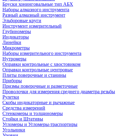
Бруски хонинговальные тип АБХ
Наборы алмазного инструмента
Разный алмазный инструмент
Эльборовые круги
Инструмент измерительный
Глубиномеры
Индикаторы
Линейки
Микрометры
Наборы измерительного инструмента
Нутромеры
Оправки контрольные с хвостовиком
Оправки контрольные центровые
Плиты поверочные и станины
Приборы
Призмы поверочные и разметочные
Проволочки для измерения среднего диаметра резьбы
Рулетки
Скобы индикаторные и рычажные
Средства измерений
Стенкомеры и толщиномеры
Стойки и Штативы
Угломеры и Угломеры-траспортиры
Угольники
Уровни