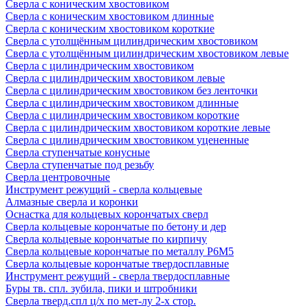
Сверла с коническим хвостовиком
Сверла с коническим хвостовиком длинные
Сверла с коническим хвостовиком короткие
Сверла с утолщённым цилиндрическим хвостовиком
Сверла с утолщённым цилиндрическим хвостовиком левые
Сверла с цилиндрическим хвостовиком
Сверла с цилиндрическим хвостовиком левые
Сверла с цилиндрическим хвостовиком без ленточки
Сверла с цилиндрическим хвостовиком длинные
Сверла с цилиндрическим хвостовиком короткие
Сверла с цилиндрическим хвостовиком короткие левые
Сверла с цилиндрическим хвостовиком уцененные
Сверла ступенчатые конусные
Сверла ступенчатые под резьбу
Сверла центровочные
Инструмент режущий - сверла кольцевые
Алмазные сверла и коронки
Оснастка для кольцевых корончатых сверл
Сверла кольцевые корончатые по бетону и дер
Сверла кольцевые корончатые по кирпичу
Сверла кольцевые корончатые по металлу Р6М5
Сверла кольцевые корончатые твердосплавные
Инструмент режущий - сверла твердосплавные
Буры тв. спл. зубила, пики и штробники
Сверла тверд.спл ц/х по мет-лу 2-х стор.