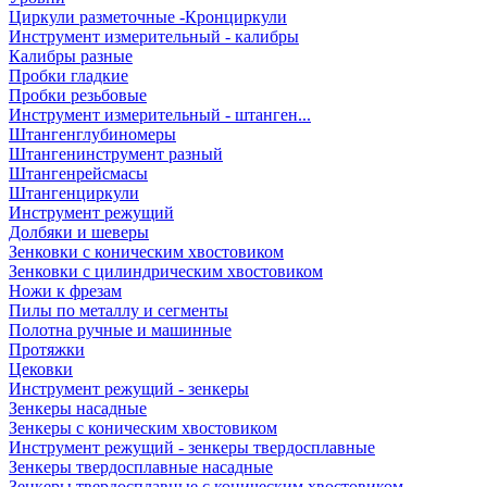
Циркули разметочные -Кронциркули
Инструмент измерительный - калибры
Калибры разные
Пробки гладкие
Пробки резьбовые
Инструмент измерительный - штанген...
Штангенглубиномеры
Штангенинструмент разный
Штангенрейсмасы
Штангенциркули
Инструмент режущий
Долбяки и шеверы
Зенковки с коническим хвостовиком
Зенковки с цилиндрическим хвостовиком
Ножи к фрезам
Пилы по металлу и сегменты
Полотна ручные и машинные
Протяжки
Цековки
Инструмент режущий - зенкеры
Зенкеры насадные
Зенкеры с коническим хвостовиком
Инструмент режущий - зенкеры твердосплавные
Зенкеры твердосплавные насадные
Зенкеры твердосплавные с коническим хвостовиком