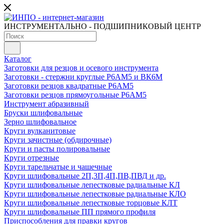
ИНСТРУМЕНТАЛЬНО - ПОДШИПНИКОВЫЙ ЦЕНТР
Каталог
Заготовки для резцов и осевого инструмента
Заготовки - стержни круглые Р6АМ5 и ВК6М
Заготовки резцов квадратные Р6АМ5
Заготовки резцов прямоугольные Р6АМ5
Инструмент абразивный
Бруски шлифовальные
Зерно шлифовальное
Круги вулканитовые
Круги зачистные (обдирочные)
Круги и пасты полировальные
Круги отрезные
Круги тарельчатые и чашечные
Круги шлифовальные 2П,3П,4П,ПВ,ПВД и др.
Круги шлифовальные лепестковые радиальные КЛ
Круги шлифовальные лепестковые радиальные КЛО
Круги шлифовальные лепестковые торцовые КЛТ
Круги шлифовальные ПП прямого профиля
Приспособления для правки кругов