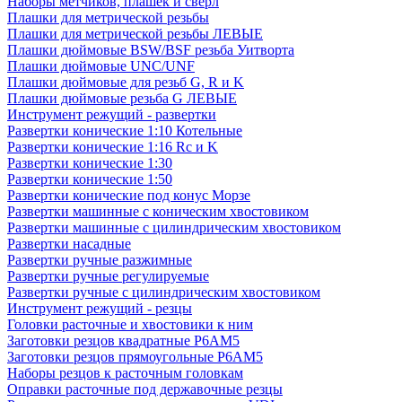
Наборы метчиков, плашек и свёрл
Плашки для метрической резьбы
Плашки для метрической резьбы ЛЕВЫЕ
Плашки дюймовые BSW/BSF резьба Уитворта
Плашки дюймовые UNC/UNF
Плашки дюймовые для резьб G, R и K
Плашки дюймовые резьба G ЛЕВЫЕ
Инструмент режущий - развертки
Развертки конические 1:10 Котельные
Развертки конические 1:16 Rc и K
Развертки конические 1:30
Развертки конические 1:50
Развертки конические под конус Морзе
Развертки машинные с коническим хвостовиком
Развертки машинные с цилиндрическим хвостовиком
Развертки насадные
Развертки ручные разжимные
Развертки ручные регулируемые
Развертки ручные с цилиндрическим хвостовиком
Инструмент режущий - резцы
Головки расточные и хвостовики к ним
Заготовки резцов квадратные Р6АМ5
Заготовки резцов прямоугольные Р6АМ5
Наборы резцов к расточным головкам
Оправки расточные под державочные резцы