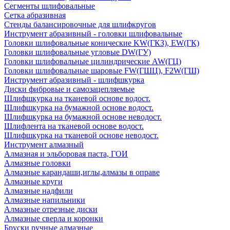
Сегменты шлифовальные
Сетка абразивная
Стенды балансировочные для шлифкругов
Инструмент абразивный - головки шлифовальные
Головки шлифовальные конические KW(ГКЗ), EW(ГК)
Головки шлифовальные угловые DW(ГУ)
Головки шлифовальные цилиндрические AW(ГЦ)
Головки шлифовальные шаровые FW(ГШЦ), F2W(ГШ)
Инструмент абразивный - шлифшкурка
Диски фибровые и самозацепляемые
Шлифшкурка на тканевой основе водост.
Шлифшкурка на бумажной основе водост.
Шлифшкурка на бумажной основе неводост.
Шлифлента на тканевой основе водост.
Шлифшкурка на тканевой основе неводост.
Инструмент алмазный
Алмазная и эльборовая паста, ГОИ
Алмазные головки
Алмазные карандаши,иглы,алмазы в оправе
Алмазные круги
Алмазные надфили
Алмазные напильники
Алмазные отрезные диски
Алмазные сверла и коронки
Бруски ручные алмазные