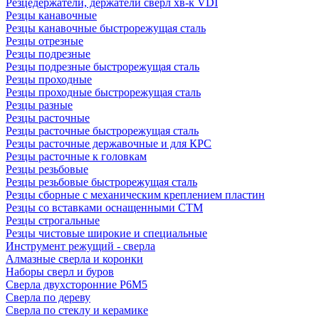
Резцедержатели, держатели сверл хв-к VDI
Резцы канавочные
Резцы канавочные быстрорежущая сталь
Резцы отрезные
Резцы подрезные
Резцы подрезные быстрорежущая сталь
Резцы проходные
Резцы проходные быстрорежущая сталь
Резцы разные
Резцы расточные
Резцы расточные быстрорежущая сталь
Резцы расточные державочные и для КРС
Резцы расточные к головкам
Резцы резьбовые
Резцы резьбовые быстрорежущая сталь
Резцы сборные с механическим креплением пластин
Резцы со вставками оснащенными СТМ
Резцы строгальные
Резцы чистовые широкие и специальные
Инструмент режущий - сверла
Алмазные сверла и коронки
Наборы сверл и буров
Сверла двухсторонние Р6М5
Сверла по дереву
Сверла по стеклу и керамике