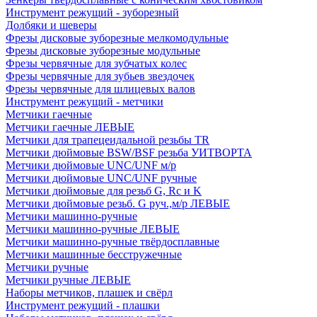
Инструмент режущий - зуборезный
Долбяки и шеверы
Фрезы дисковые зуборезные мелкомодульные
Фрезы дисковые зуборезные модульные
Фрезы червячные для зубчатых колес
Фрезы червячные для зубьев звездочек
Фрезы червячные для шлицевых валов
Инструмент режущий - метчики
Метчики гаечные
Метчики гаечные ЛЕВЫЕ
Метчики для трапецеидальной резьбы TR
Метчики дюймовые BSW/BSF резьба УИТВОРТА
Метчики дюймовые UNC/UNF м/р
Метчики дюймовые UNC/UNF ручные
Метчики дюймовые для резьб G, Rc и K
Метчики дюймовые резьб. G руч.,м/р ЛЕВЫЕ
Метчики машинно-ручные
Метчики машинно-ручные ЛЕВЫЕ
Метчики машинно-ручные твёрдосплавные
Метчики машинные бесстружечные
Метчики ручные
Метчики ручные ЛЕВЫЕ
Наборы метчиков, плашек и свёрл
Инструмент режущий - плашки