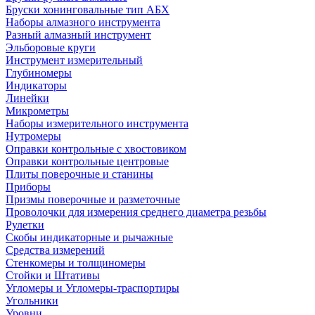
Бруски хонинговальные тип АБХ
Наборы алмазного инструмента
Разный алмазный инструмент
Эльборовые круги
Инструмент измерительный
Глубиномеры
Индикаторы
Линейки
Микрометры
Наборы измерительного инструмента
Нутромеры
Оправки контрольные с хвостовиком
Оправки контрольные центровые
Плиты поверочные и станины
Приборы
Призмы поверочные и разметочные
Проволочки для измерения среднего диаметра резьбы
Рулетки
Скобы индикаторные и рычажные
Средства измерений
Стенкомеры и толщиномеры
Стойки и Штативы
Угломеры и Угломеры-траспортиры
Угольники
Уровни