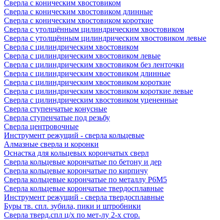
Сверла с коническим хвостовиком
Сверла с коническим хвостовиком длинные
Сверла с коническим хвостовиком короткие
Сверла с утолщённым цилиндрическим хвостовиком
Сверла с утолщённым цилиндрическим хвостовиком левые
Сверла с цилиндрическим хвостовиком
Сверла с цилиндрическим хвостовиком левые
Сверла с цилиндрическим хвостовиком без ленточки
Сверла с цилиндрическим хвостовиком длинные
Сверла с цилиндрическим хвостовиком короткие
Сверла с цилиндрическим хвостовиком короткие левые
Сверла с цилиндрическим хвостовиком уцененные
Сверла ступенчатые конусные
Сверла ступенчатые под резьбу
Сверла центровочные
Инструмент режущий - сверла кольцевые
Алмазные сверла и коронки
Оснастка для кольцевых корончатых сверл
Сверла кольцевые корончатые по бетону и дер
Сверла кольцевые корончатые по кирпичу
Сверла кольцевые корончатые по металлу Р6М5
Сверла кольцевые корончатые твердосплавные
Инструмент режущий - сверла твердосплавные
Буры тв. спл. зубила, пики и штробники
Сверла тверд.спл ц/х по мет-лу 2-х стор.