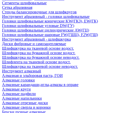
Сегменты шлифовальные
Сетка абразивная
Стенды балансировочные для шлифкругов
Инструмент абразивный - головки шлифовальные
Головки шлифовальные конические KW(ГКЗ), EW(ГК)
Головки шлифовальные угловые DW(ГУ)
Головки шлифовальные цилиндрические AW(ГЦ)
Головки шлифовальные шаровые FW(ГШЦ), F2W(ГШ)
Инструмент абразивный - шлифшкурка
Диски фибровые и самозацепляемые
Шлифшкурка на тканевой основе водост.
Шлифшкурка на бумажной основе водост.
Шлифшкурка на бумажной основе неводост.
Шлифлента на тканевой основе водост.
Шлифшкурка на тканевой основе неводост.
Инструмент алмазный
Алмазная и эльборовая паста, ГОИ
Алмазные головки
Алмазные карандаши,иглы,алмазы в оправе
Алмазные круги
Алмазные надфили
Алмазные напильники
Алмазные отрезные диски
Алмазные сверла и коронки
Бруски ручные алмазные