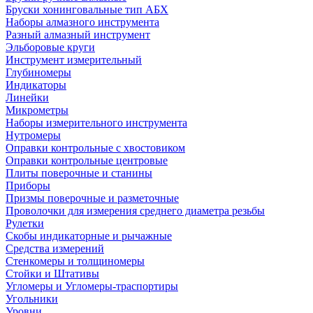
Бруски хонинговальные тип АБХ
Наборы алмазного инструмента
Разный алмазный инструмент
Эльборовые круги
Инструмент измерительный
Глубиномеры
Индикаторы
Линейки
Микрометры
Наборы измерительного инструмента
Нутромеры
Оправки контрольные с хвостовиком
Оправки контрольные центровые
Плиты поверочные и станины
Приборы
Призмы поверочные и разметочные
Проволочки для измерения среднего диаметра резьбы
Рулетки
Скобы индикаторные и рычажные
Средства измерений
Стенкомеры и толщиномеры
Стойки и Штативы
Угломеры и Угломеры-траспортиры
Угольники
Уровни