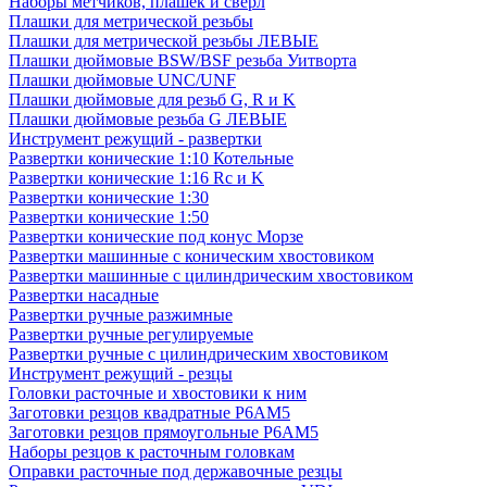
Наборы метчиков, плашек и свёрл
Плашки для метрической резьбы
Плашки для метрической резьбы ЛЕВЫЕ
Плашки дюймовые BSW/BSF резьба Уитворта
Плашки дюймовые UNC/UNF
Плашки дюймовые для резьб G, R и K
Плашки дюймовые резьба G ЛЕВЫЕ
Инструмент режущий - развертки
Развертки конические 1:10 Котельные
Развертки конические 1:16 Rc и K
Развертки конические 1:30
Развертки конические 1:50
Развертки конические под конус Морзе
Развертки машинные с коническим хвостовиком
Развертки машинные с цилиндрическим хвостовиком
Развертки насадные
Развертки ручные разжимные
Развертки ручные регулируемые
Развертки ручные с цилиндрическим хвостовиком
Инструмент режущий - резцы
Головки расточные и хвостовики к ним
Заготовки резцов квадратные Р6АМ5
Заготовки резцов прямоугольные Р6АМ5
Наборы резцов к расточным головкам
Оправки расточные под державочные резцы