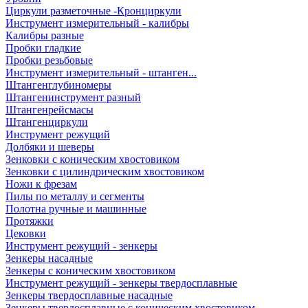
Циркули разметочные -Кронциркули
Инструмент измерительный - калибры
Калибры разные
Пробки гладкие
Пробки резьбовые
Инструмент измерительный - штанген...
Штангенглубиномеры
Штангенинструмент разный
Штангенрейсмасы
Штангенциркули
Инструмент режущий
Долбяки и шеверы
Зенковки с коническим хвостовиком
Зенковки с цилиндрическим хвостовиком
Ножи к фрезам
Пилы по металлу и сегменты
Полотна ручные и машинные
Протяжки
Цековки
Инструмент режущий - зенкеры
Зенкеры насадные
Зенкеры с коническим хвостовиком
Инструмент режущий - зенкеры твердосплавные
Зенкеры твердосплавные насадные
Зенкеры твердосплавные с коническим хвостовиком