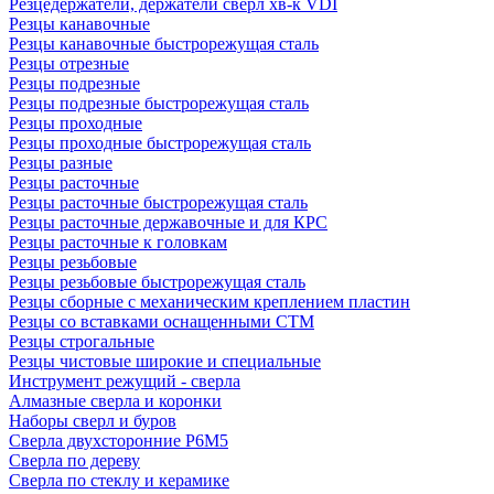
Резцедержатели, держатели сверл хв-к VDI
Резцы канавочные
Резцы канавочные быстрорежущая сталь
Резцы отрезные
Резцы подрезные
Резцы подрезные быстрорежущая сталь
Резцы проходные
Резцы проходные быстрорежущая сталь
Резцы разные
Резцы расточные
Резцы расточные быстрорежущая сталь
Резцы расточные державочные и для КРС
Резцы расточные к головкам
Резцы резьбовые
Резцы резьбовые быстрорежущая сталь
Резцы сборные с механическим креплением пластин
Резцы со вставками оснащенными СТМ
Резцы строгальные
Резцы чистовые широкие и специальные
Инструмент режущий - сверла
Алмазные сверла и коронки
Наборы сверл и буров
Сверла двухсторонние Р6М5
Сверла по дереву
Сверла по стеклу и керамике