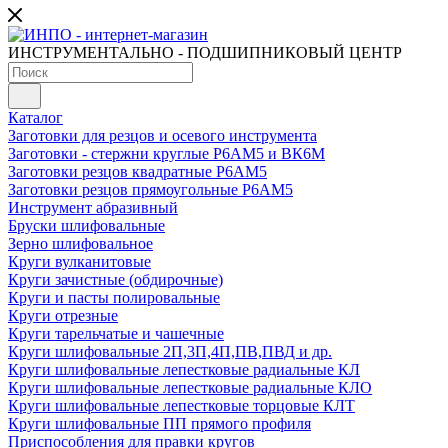
ИНСТРУМЕНТАЛЬНО - ПОДШИПНИКОВЫЙ ЦЕНТР
Каталог
Заготовки для резцов и осевого инструмента
Заготовки - стержни круглые Р6АМ5 и ВК6М
Заготовки резцов квадратные Р6АМ5
Заготовки резцов прямоугольные Р6АМ5
Инструмент абразивный
Бруски шлифовальные
Зерно шлифовальное
Круги вулканитовые
Круги зачистные (обдирочные)
Круги и пасты полировальные
Круги отрезные
Круги тарельчатые и чашечные
Круги шлифовальные 2П,3П,4П,ПВ,ПВД и др.
Круги шлифовальные лепестковые радиальные КЛ
Круги шлифовальные лепестковые радиальные КЛО
Круги шлифовальные лепестковые торцовые КЛТ
Круги шлифовальные ПП прямого профиля
Приспособления для правки кругов