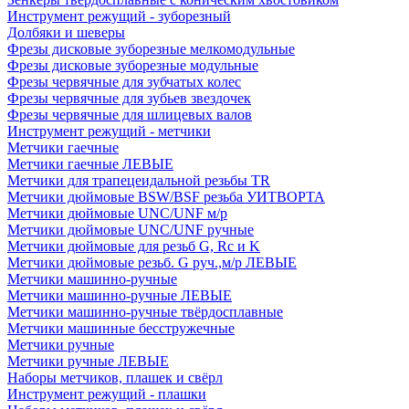
Инструмент режущий - зуборезный
Долбяки и шеверы
Фрезы дисковые зуборезные мелкомодульные
Фрезы дисковые зуборезные модульные
Фрезы червячные для зубчатых колес
Фрезы червячные для зубьев звездочек
Фрезы червячные для шлицевых валов
Инструмент режущий - метчики
Метчики гаечные
Метчики гаечные ЛЕВЫЕ
Метчики для трапецеидальной резьбы TR
Метчики дюймовые BSW/BSF резьба УИТВОРТА
Метчики дюймовые UNC/UNF м/р
Метчики дюймовые UNC/UNF ручные
Метчики дюймовые для резьб G, Rc и K
Метчики дюймовые резьб. G руч.,м/р ЛЕВЫЕ
Метчики машинно-ручные
Метчики машинно-ручные ЛЕВЫЕ
Метчики машинно-ручные твёрдосплавные
Метчики машинные бесстружечные
Метчики ручные
Метчики ручные ЛЕВЫЕ
Наборы метчиков, плашек и свёрл
Инструмент режущий - плашки