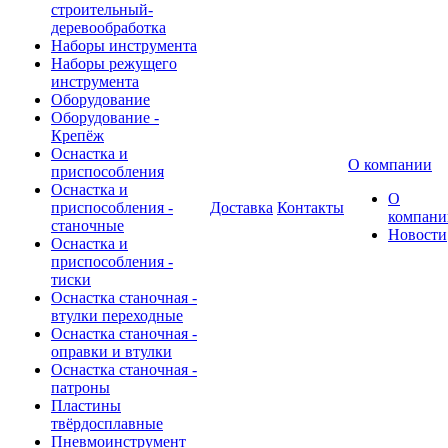
строительный-
деревообработка
Наборы инструмента
Наборы режущего
инструмента
Оборудование
Оборудование -
Крепёж
Оснастка и
О компании
приспособления
Оснастка и
О
приспособления -
Доставка
Контакты
компани
станочные
Новости
Оснастка и
приспособления -
тиски
Оснастка станочная -
втулки переходные
Оснастка станочная -
оправки и втулки
Оснастка станочная -
патроны
Пластины
твёрдосплавные
Пневмоинструмент