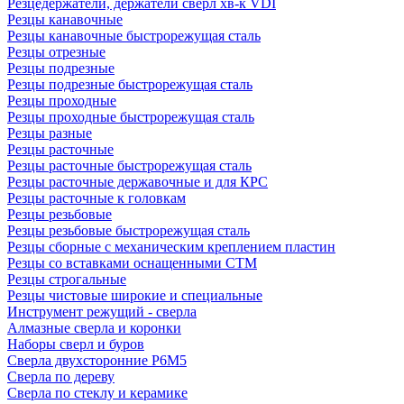
Резцедержатели, держатели сверл хв-к VDI
Резцы канавочные
Резцы канавочные быстрорежущая сталь
Резцы отрезные
Резцы подрезные
Резцы подрезные быстрорежущая сталь
Резцы проходные
Резцы проходные быстрорежущая сталь
Резцы разные
Резцы расточные
Резцы расточные быстрорежущая сталь
Резцы расточные державочные и для КРС
Резцы расточные к головкам
Резцы резьбовые
Резцы резьбовые быстрорежущая сталь
Резцы сборные с механическим креплением пластин
Резцы со вставками оснащенными СТМ
Резцы строгальные
Резцы чистовые широкие и специальные
Инструмент режущий - сверла
Алмазные сверла и коронки
Наборы сверл и буров
Сверла двухсторонние Р6М5
Сверла по дереву
Сверла по стеклу и керамике