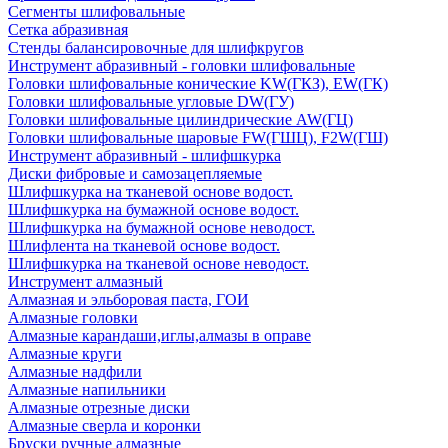
Сегменты шлифовальные
Сетка абразивная
Стенды балансировочные для шлифкругов
Инструмент абразивный - головки шлифовальные
Головки шлифовальные конические KW(ГКЗ), EW(ГК)
Головки шлифовальные угловые DW(ГУ)
Головки шлифовальные цилиндрические AW(ГЦ)
Головки шлифовальные шаровые FW(ГШЦ), F2W(ГШ)
Инструмент абразивный - шлифшкурка
Диски фибровые и самозацепляемые
Шлифшкурка на тканевой основе водост.
Шлифшкурка на бумажной основе водост.
Шлифшкурка на бумажной основе неводост.
Шлифлента на тканевой основе водост.
Шлифшкурка на тканевой основе неводост.
Инструмент алмазный
Алмазная и эльборовая паста, ГОИ
Алмазные головки
Алмазные карандаши,иглы,алмазы в оправе
Алмазные круги
Алмазные надфили
Алмазные напильники
Алмазные отрезные диски
Алмазные сверла и коронки
Бруски ручные алмазные