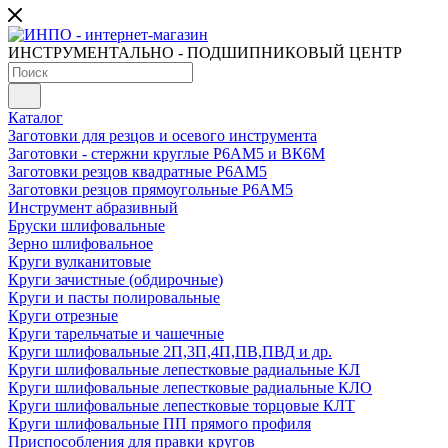
ИНСТРУМЕНТАЛЬНО - ПОДШИПНИКОВЫЙ ЦЕНТР
Каталог
Заготовки для резцов и осевого инструмента
Заготовки - стержни круглые Р6АМ5 и ВК6М
Заготовки резцов квадратные Р6АМ5
Заготовки резцов прямоугольные Р6АМ5
Инструмент абразивный
Бруски шлифовальные
Зерно шлифовальное
Круги вулканитовые
Круги зачистные (обдирочные)
Круги и пасты полировальные
Круги отрезные
Круги тарельчатые и чашечные
Круги шлифовальные 2П,3П,4П,ПВ,ПВД и др.
Круги шлифовальные лепестковые радиальные КЛ
Круги шлифовальные лепестковые радиальные КЛО
Круги шлифовальные лепестковые торцовые КЛТ
Круги шлифовальные ПП прямого профиля
Приспособления для правки кругов