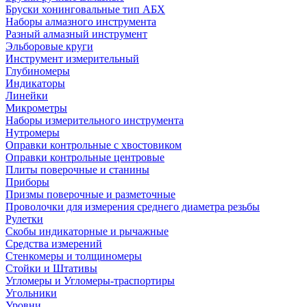
Бруски хонинговальные тип АБХ
Наборы алмазного инструмента
Разный алмазный инструмент
Эльборовые круги
Инструмент измерительный
Глубиномеры
Индикаторы
Линейки
Микрометры
Наборы измерительного инструмента
Нутромеры
Оправки контрольные с хвостовиком
Оправки контрольные центровые
Плиты поверочные и станины
Приборы
Призмы поверочные и разметочные
Проволочки для измерения среднего диаметра резьбы
Рулетки
Скобы индикаторные и рычажные
Средства измерений
Стенкомеры и толщиномеры
Стойки и Штативы
Угломеры и Угломеры-траспортиры
Угольники
Уровни