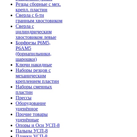
Резцы сборные с мех.
крепл. пластин
Сверла с 6-ти
гранным хвостовиком
Сверла с
цилиндрическим
хвостовиком левые
Борфрезы Р6М5,
Р6АМ5
(борнапильники,
шарошки)
Ключи накидные
Наборы резцов с
механическим
креплением пластин
Наборы сменных
пластин
Прессы
Оборудование
уценённое
Прочие товары
уценённые
Опоры и Оси УСП-8
Пальцы УСП-8
Планки УСП-8