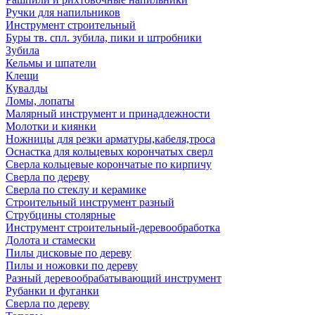
Ручки для напильников
Инструмент строительный
Буры тв. спл. зубила, пики и штробники
Зубила
Кельмы и шпатели
Клещи
Кувалды
Ломы, лопаты
Малярный инструмент и принадлежности
Молотки и киянки
Ножницы для резки арматуры,кабеля,троса
Оснастка для кольцевых корончатых сверл
Сверла кольцевые корончатые по кирпичу
Сверла по дереву
Сверла по стеклу и керамике
Строительный инструмент разный
Струбцины столярные
Инструмент строительный-деревообработка
Долота и стамески
Пилы дисковые по дереву
Пилы и ножовки по дереву
Разный деревообрабатывающий инструмент
Рубанки и фуганки
Сверла по дереву