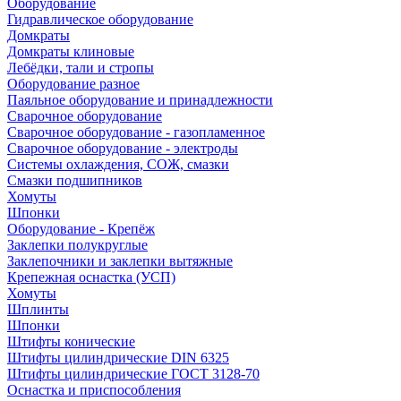
Оборудование
Гидравлическое оборудование
Домкраты
Домкраты клиновые
Лебёдки, тали и стропы
Оборудование разное
Паяльное оборудование и принадлежности
Сварочное оборудование
Сварочное оборудование - газопламенное
Сварочное оборудование - электроды
Системы охлаждения, СОЖ, смазки
Смазки подшипников
Хомуты
Шпонки
Оборудование - Крепёж
Заклепки полукруглые
Заклепочники и заклепки вытяжные
Крепежная оснастка (УСП)
Хомуты
Шплинты
Шпонки
Штифты конические
Штифты цилиндрические DIN 6325
Штифты цилиндрические ГОСТ 3128-70
Оснастка и приспособления