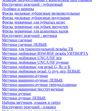
Инструмент режущий - зуборезный
Долбяки и шеверы
Фрезы дисковые зуборезные мелкомодульные
Фрезы дисковые зуборезные модульные
Фрезы червячные для зубчатых колес
Фрезы червячные для зубьев звездочек
Фрезы червячные для шлицевых валов
Инструмент режущий - метчики
Метчики гаечные
Метчики гаечные ЛЕВЫЕ
Метчики для трапецеидальной резьбы TR
Метчики дюймовые BSW/BSF резьба УИТВОРТА
Метчики дюймовые UNC/UNF м/р
Метчики дюймовые UNC/UNF ручные
Метчики дюймовые для резьб G, Rc и K
Метчики дюймовые резьб. G руч.,м/р ЛЕВЫЕ
Метчики машинно-ручные
Метчики машинно-ручные ЛЕВЫЕ
Метчики машинно-ручные твёрдосплавные
Метчики машинные бесстружечные
Метчики ручные
Метчики ручные ЛЕВЫЕ
Наборы метчиков, плашек и свёрл
Инструмент режущий - плашки