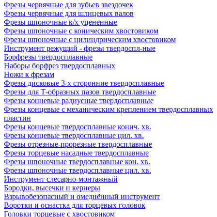
Фрезы червячные для зубьев звездочек
Фрезы червячные для шлицевых валов
Фрезы шпоночные к/х уцененные
Фрезы шпоночные с коническим хвостовиком
Фрезы шпоночные с цилиндрическим хвостовиком
Инструмент режущий - фрезы твердоспл-ные
Борфрезы твердосплавные
Наборы борфрез твердосплавных
Ножи к фрезам
Фрезы дисковые 3-х сторонние твердосплавные
Фрезы для Т-образных пазов твердосплавные
Фрезы концевые радиусные твердосплавные
Фрезы концевые с механическим креплением твердосплавных
пластин
Фрезы концевые твердосплавные конич. хв.
Фрезы концевые твердосплавные цил. хв.
Фрезы отрезные-прорезные твердосплавные
Фрезы торцевые насадные твердосплавные
Фрезы шпоночные твердосплавные кон. хв.
Фрезы шпоночные твердосплавные цил. хв.
Инструмент слесарно-монтажный
Бородки, высечки и кернеры
Взрывобезопасный и омеднённый инструмент
Воротки и оснаcтка для торцевых головок
Головки торцевые с хвостовиком