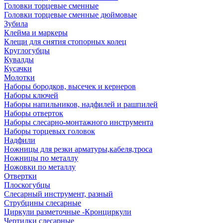
Головки торцевые сменные
Головки торцевые сменные дюймовые
Зубила
Клейма и маркеры
Клещи для снятия стопорных колец
Круглогубцы
Кувалды
Кусачки
Молотки
Наборы бородков, высечек и кернеров
Наборы ключей
Наборы напильников, надфилей и рашпилей
Наборы отверток
Наборы слесарно-монтажного инструмента
Наборы торцевых головок
Надфили
Ножницы для резки арматуры,кабеля,троса
Ножницы по металлу
Ножовки по металлу
Отвертки
Плоскогубцы
Слесарный инструмент, разный
Струбцины слесарные
Циркули разметочные -Кронциркули
Чертилки слесарные