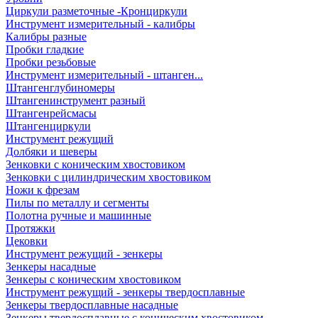
Циркули разметочные -Кронциркули
Инструмент измерительный - калибры
Калибры разные
Пробки гладкие
Пробки резьбовые
Инструмент измерительный - штанген...
Штангенглубиномеры
Штангенинструмент разный
Штангенрейсмасы
Штангенциркули
Инструмент режущий
Долбяки и шеверы
Зенковки с коническим хвостовиком
Зенковки с цилиндрическим хвостовиком
Ножи к фрезам
Пилы по металлу и сегменты
Полотна ручные и машинные
Протяжки
Цековки
Инструмент режущий - зенкеры
Зенкеры насадные
Зенкеры с коническим хвостовиком
Инструмент режущий - зенкеры твердосплавные
Зенкеры твердосплавные насадные
Зенкеры твердосплавные с коническим хвостовиком