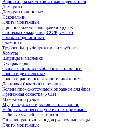
Воротки для метчиков и плашкодержатели
Домкраты
Домкраты клиновые
Наковальни
Плиты монтажные
Приспособления для правки кругов
Системы охлаждения, СОЖ, смазки
Смазки подшипников
Съемники
Трубогибы,трубоприжимы и труборезы
Хомуты
Шприцы и масленки
Экстракторы
Оснастка и приспособления - станочные
Головки делительные
Головки расточные и хвостовики к ним
Державки (накатки) и ролики
Кольца промежуточные к оправкам для фрез
Крепежная оснастка (УСП)
Маховики и ручки
Муфты кулисно-крестовые плавающие
Наборы клиновых ступенчатых прижимов
Наборы сухарей, гаек и шпилек
Оправки расточные под державочные резцы
Плиты монтажные