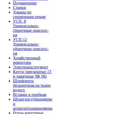
Подшипники
Станки
Товары по
сниженным ценам
УСП- 8
Универсально-
сборочные приспос-
ия
УСП-12
Универсально-
сборочные приспос-
ия
Хозяйственный
инвентарь
Электроинструмент
Круги тарельчатые 1Т
и чашечные ЧК,ЧЦ
Шлифлента
бесконечная на ткани
водост.
Вставки к пробкам
Штангенглубиномеры
и
штангентолщиномеры
Резцы контурные