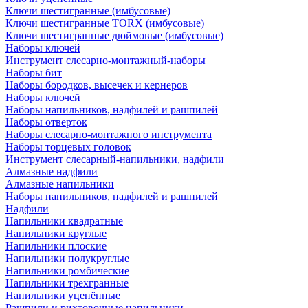
Ключи шестигранные (имбусовые)
Ключи шестигранные TORX (имбусовые)
Ключи шестигранные дюймовые (имбусовые)
Наборы ключей
Инструмент слесарно-монтажный-наборы
Наборы бит
Наборы бородков, высечек и кернеров
Наборы ключей
Наборы напильников, надфилей и рашпилей
Наборы отверток
Наборы слесарно-монтажного инструмента
Наборы торцевых головок
Инструмент слесарный-напильники, надфили
Алмазные надфили
Алмазные напильники
Наборы напильников, надфилей и рашпилей
Надфили
Напильники квадратные
Напильники круглые
Напильники плоские
Напильники полукруглые
Напильники ромбические
Напильники трехгранные
Напильники уценённые
Рашпили и рихтовочные напильники