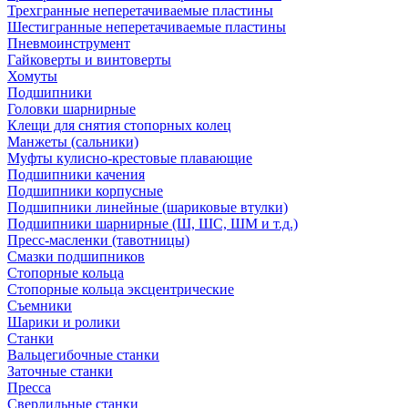
Трехгранные неперетачиваемые пластины
Шестигранные неперетачиваемые пластины
Пневмоинструмент
Гайковерты и винтоверты
Хомуты
Подшипники
Головки шарнирные
Клещи для снятия стопорных колец
Манжеты (сальники)
Муфты кулисно-крестовые плавающие
Подшипники качения
Подшипники корпусные
Подшипники линейные (шариковые втулки)
Подшипники шарнирные (Ш, ШС, ШМ и т.д.)
Пресс-масленки (тавотницы)
Смазки подшипников
Стопорные кольца
Стопорные кольца эксцентрические
Съемники
Шарики и ролики
Станки
Вальцегибочные станки
Заточные станки
Пресса
Сверлильные станки