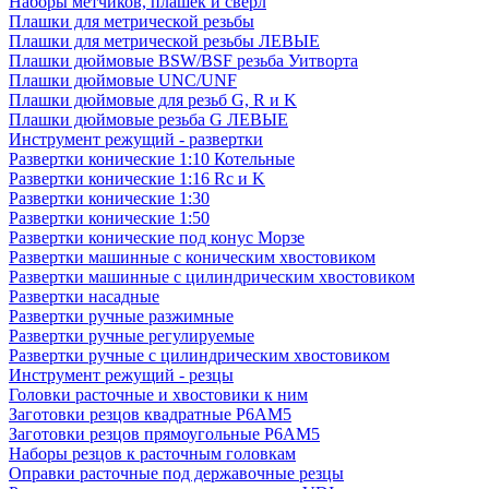
Наборы метчиков, плашек и свёрл
Плашки для метрической резьбы
Плашки для метрической резьбы ЛЕВЫЕ
Плашки дюймовые BSW/BSF резьба Уитворта
Плашки дюймовые UNC/UNF
Плашки дюймовые для резьб G, R и K
Плашки дюймовые резьба G ЛЕВЫЕ
Инструмент режущий - развертки
Развертки конические 1:10 Котельные
Развертки конические 1:16 Rc и K
Развертки конические 1:30
Развертки конические 1:50
Развертки конические под конус Морзе
Развертки машинные с коническим хвостовиком
Развертки машинные с цилиндрическим хвостовиком
Развертки насадные
Развертки ручные разжимные
Развертки ручные регулируемые
Развертки ручные с цилиндрическим хвостовиком
Инструмент режущий - резцы
Головки расточные и хвостовики к ним
Заготовки резцов квадратные Р6АМ5
Заготовки резцов прямоугольные Р6АМ5
Наборы резцов к расточным головкам
Оправки расточные под державочные резцы