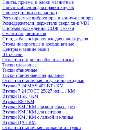
Плиты, призмы и блоки магнитные
Приспособления для правки кругов
Прочее (станки и оснастка)
Регулируемые виброопоры и конич-ие опоры
Резцедержатели, держатели сверл хв-к VDI
Системы охлаждения, СОЖ, смазки
Смазки подшипников
Стенды балансировочные для шлифкругов
Столы поворотные и координатные
Центры и задние бабки
Штревели
Оснастка и приспособления - тиски
Тиски слесарные
Тиски станочные
Тиски станочные специальные
Оснастка станочная - втулки переходные
Втулки 7:24 MAS 403 BT / КМ
Втулки 7:24 ГОСТ 25827 исп.1 / КМ
Втулки HSK / КМ
Втулки R8 / КМ
Втулки КМ / КМ для концевых фрез
Втулки КМ / КМ для центров
Втулки КМ / КМ с лапкой и клинья
Втулки ЦХ / КМ
Оснастка станочная - оправки и втулки