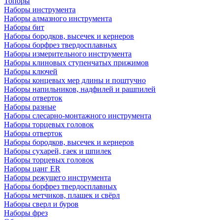
Топоры
Наборы инструмента
Наборы алмазного инструмента
Наборы бит
Наборы бородков, высечек и кернеров
Наборы борфрез твердосплавных
Наборы измерительного инструмента
Наборы клиновых ступенчатых прижимов
Наборы ключей
Наборы концевых мер длины и поштучно
Наборы напильников, надфилей и рашпилей
Наборы отверток
Наборы разные
Наборы слесарно-монтажного инструмента
Наборы торцевых головок
Наборы отверток
Наборы бородков, высечек и кернеров
Наборы сухарей, гаек и шпилек
Наборы торцевых головок
Наборы цанг ER
Наборы режущего инструмента
Наборы борфрез твердосплавных
Наборы метчиков, плашек и свёрл
Наборы сверл и буров
Наборы фрез