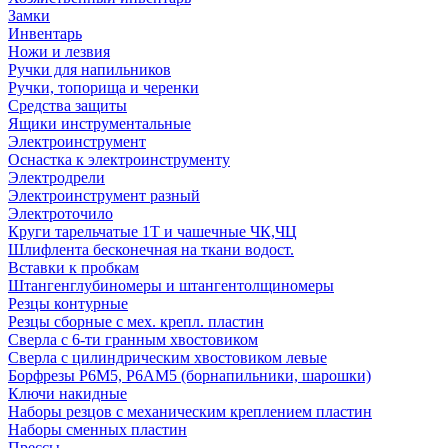
Замки
Инвентарь
Ножи и лезвия
Ручки для напильников
Ручки, топорища и черенки
Средства защиты
Ящики инструментальные
Электроинструмент
Оснастка к электроинструменту
Электродрели
Электроинструмент разный
Электроточило
Круги тарельчатые 1Т и чашечные ЧК,ЧЦ
Шлифлента бесконечная на ткани водост.
Вставки к пробкам
Штангенглубиномеры и штангентолщиномеры
Резцы контурные
Резцы сборные с мех. крепл. пластин
Сверла с 6-ти гранным хвостовиком
Сверла с цилиндрическим хвостовиком левые
Борфрезы Р6М5, Р6АМ5 (борнапильники, шарошки)
Ключи накидные
Наборы резцов с механическим креплением пластин
Наборы сменных пластин
Прессы