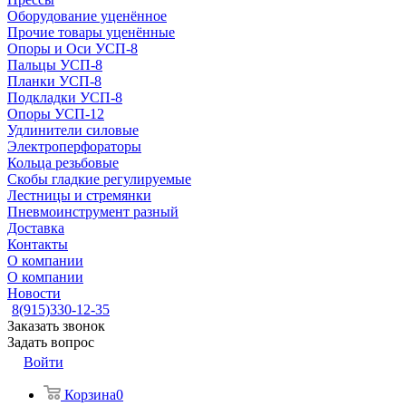
Оборудование уценённое
Прочие товары уценённые
Опоры и Оси УСП-8
Пальцы УСП-8
Планки УСП-8
Подкладки УСП-8
Опоры УСП-12
Удлинители силовые
Электроперфораторы
Кольца резьбовые
Скобы гладкие регулируемые
Лестницы и стремянки
Пневмоинструмент разный
Доставка
Контакты
О компании
О компании
Новости
8(915)330-12-35
Заказать звонок
Задать вопрос
Войти
Корзина
0