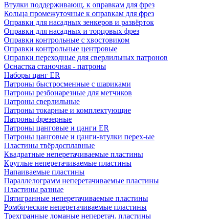
Втулки поддерживающ. к оправкам для фрез
Кольца промежуточные к оправкам для фрез
Оправки для насадных зенкеров и развёрток
Оправки для насадных и торцовых фрез
Оправки контрольные с хвостовиком
Оправки контрольные центровые
Оправки переходные для сверлильных патронов
Оснастка станочная - патроны
Наборы цанг ER
Патроны быстросменные с шариками
Патроны резбонарезные для метчиков
Патроны сверлильные
Патроны токарные и комплектующие
Патроны фрезерные
Патроны цанговые и цанги ER
Патроны цанговые и цанги-втулки перех-ые
Пластины твёрдосплавные
Квадратные неперетачиваемые пластины
Круглые неперетачиваемые пластины
Напаиваемые пластины
Параллелограмм неперетачиваемые пластины
Пластины разные
Пятигранные неперетачиваемые пластины
Ромбические неперетачиваемые пластины
Трехгранные ломаные неперетач. пластины