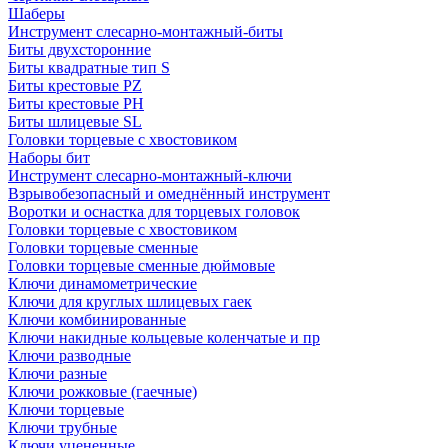
Шаберы
Инструмент слесарно-монтажный-биты
Биты двухсторонние
Биты квадратные тип S
Биты крестовые РZ
Биты крестовые РН
Биты шлицевые SL
Головки торцевые с хвостовиком
Наборы бит
Инструмент слесарно-монтажный-ключи
Взрывобезопасный и омеднённый инструмент
Воротки и оснаcтка для торцевых головок
Головки торцевые с хвостовиком
Головки торцевые сменные
Головки торцевые сменные дюймовые
Ключи динамометрические
Ключи для круглых шлицевых гаек
Ключи комбинированные
Ключи накидные кольцевые коленчатые и пр
Ключи разводные
Ключи разные
Ключи рожковые (гаечные)
Ключи торцевые
Ключи трубные
Ключи уцененные