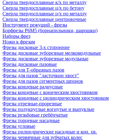
Сверла твердосплавные к/х по металлу
Сверла твердосплавные ц/х по бетону
Сверла твердосплавные ц/х по металлу
Сверла твердосплавные центровочные
Инструмент режущий - фрезы
Борфрезы Р6М5 (борнапильники, шарошки)
Наборы фрез
Ножи к фрезам
Фрезы дисковые 3-х сторонние
Фрезы дисковые зуборезные мелкомодульные
Фрезы дисковые зуборезные модульные
Фрезы дисковые пазовые
Фрезы для Т-образных пазов
Фрезы для пазов "ласточкин хвост"
Фрезы для пазов сегментных шпонок
Фрезы концевые радиусные
Фрезы концевые с коническим хвостовиком
Фрезы концевые с цилиндрическим хвостовиком
Фрезы отрезные-прорезные
Фрезы полукруглые вогнутые и выпуклые
Фрезы резьбовые гребёнчатые
Фрезы торцевые насадные
Фрезы угловые
Фрезы цилиндрические насадные и кон. хв.
Фрезы червячные для зубчатых колес