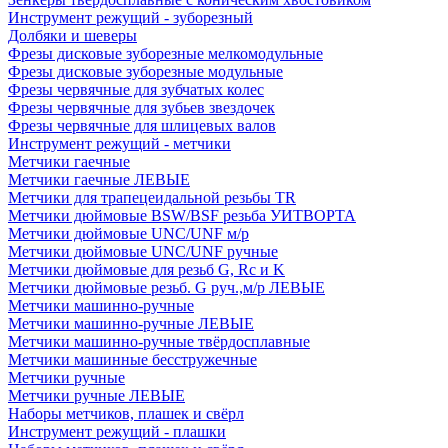
Инструмент режущий - зуборезный
Долбяки и шеверы
Фрезы дисковые зуборезные мелкомодульные
Фрезы дисковые зуборезные модульные
Фрезы червячные для зубчатых колес
Фрезы червячные для зубьев звездочек
Фрезы червячные для шлицевых валов
Инструмент режущий - метчики
Метчики гаечные
Метчики гаечные ЛЕВЫЕ
Метчики для трапецеидальной резьбы TR
Метчики дюймовые BSW/BSF резьба УИТВОРТА
Метчики дюймовые UNC/UNF м/р
Метчики дюймовые UNC/UNF ручные
Метчики дюймовые для резьб G, Rc и K
Метчики дюймовые резьб. G руч.,м/р ЛЕВЫЕ
Метчики машинно-ручные
Метчики машинно-ручные ЛЕВЫЕ
Метчики машинно-ручные твёрдосплавные
Метчики машинные бесстружечные
Метчики ручные
Метчики ручные ЛЕВЫЕ
Наборы метчиков, плашек и свёрл
Инструмент режущий - плашки