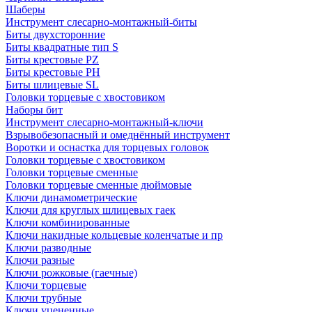
Шаберы
Инструмент слесарно-монтажный-биты
Биты двухсторонние
Биты квадратные тип S
Биты крестовые РZ
Биты крестовые РН
Биты шлицевые SL
Головки торцевые с хвостовиком
Наборы бит
Инструмент слесарно-монтажный-ключи
Взрывобезопасный и омеднённый инструмент
Воротки и оснаcтка для торцевых головок
Головки торцевые с хвостовиком
Головки торцевые сменные
Головки торцевые сменные дюймовые
Ключи динамометрические
Ключи для круглых шлицевых гаек
Ключи комбинированные
Ключи накидные кольцевые коленчатые и пр
Ключи разводные
Ключи разные
Ключи рожковые (гаечные)
Ключи торцевые
Ключи трубные
Ключи уцененные