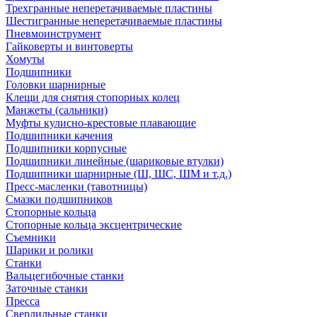
Трехгранные неперетачиваемые пластины
Шестигранные неперетачиваемые пластины
Пневмоинструмент
Гайковерты и винтоверты
Хомуты
Подшипники
Головки шарнирные
Клещи для снятия стопорных колец
Манжеты (сальники)
Муфты кулисно-крестовые плавающие
Подшипники качения
Подшипники корпусные
Подшипники линейные (шариковые втулки)
Подшипники шарнирные (Ш, ШС, ШМ и т.д.)
Пресс-масленки (тавотницы)
Смазки подшипников
Стопорные кольца
Стопорные кольца эксцентрические
Съемники
Шарики и ролики
Станки
Вальцегибочные станки
Заточные станки
Пресса
Сверлильные станки