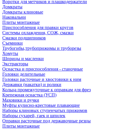
Воротки для метчиков и плашкодержатели
Домкраты
Домкраты клиновые
Наковальни
Плиты монтажные
Приспособления для правки кругов
Системы охлаждения, СОЖ, смазки
Смазки подшипников
Съемники
Трубогибы,трубоприжимы и труборезы
Хомуты
Шприцы и масленки
Экстракторы
Оснастка и приспособления - станочные
Головки делительные
Головки расточные и хвостовики к ним
Державки (накатки) и ролики
Кольца промежуточные к оправкам для фрез
Крепежная оснастка (УСП)
Маховики и ручки
Муфты кулисно-крестовые плавающие
Наборы клиновых ступенчатых прижимов
Наборы сухарей, гаек и шпилек
Оправки расточные под державочные резцы
Плиты монтажные