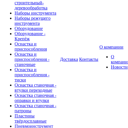
строительный-
деревообработка
Наборы инструмента
Наборы режущего
инструмента
Оборудование
Оборудование -
Крепёж
Оснастка и
О компании
приспособления
Оснастка и
О
приспособления -
Доставка
Контакты
компани
станочные
Новости
Оснастка и
приспособления -
тиски
Оснастка станочная -
втулки переходные
Оснастка станочная -
оправки и втулки
Оснастка станочная -
патроны
Пластины
твёрдосплавные
Пневмоинструмент