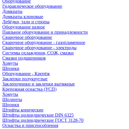
Оборудование
Гидравлическое оборудование
Домкраты
Домкраты клиновые
Лебёдки, тали и стропы
Оборудование разное
Паяльное оборудование и принадлежности
Сварочное оборудование
Сварочное оборудование - газопламенное
Сварочное оборудование - электроды
Системы охлаждения, СОЖ, смазки
Смазки подшипников
Хомуты
Шпонки
Оборудование - Крепёж
Заклепки полукруглые
Заклепочники и заклепки вытяжные
Крепежная оснастка (УСП)
Хомуты
Шплинты
Шпонки
Штифты конические
Штифты цилиндрические DIN 6325
Штифты цилиндрические ГОСТ 3128-70
Оснастка и приспособления