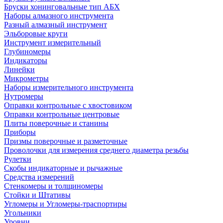
Бруски хонинговальные тип АБХ
Наборы алмазного инструмента
Разный алмазный инструмент
Эльборовые круги
Инструмент измерительный
Глубиномеры
Индикаторы
Линейки
Микрометры
Наборы измерительного инструмента
Нутромеры
Оправки контрольные с хвостовиком
Оправки контрольные центровые
Плиты поверочные и станины
Приборы
Призмы поверочные и разметочные
Проволочки для измерения среднего диаметра резьбы
Рулетки
Скобы индикаторные и рычажные
Средства измерений
Стенкомеры и толщиномеры
Стойки и Штативы
Угломеры и Угломеры-траспортиры
Угольники
Уровни