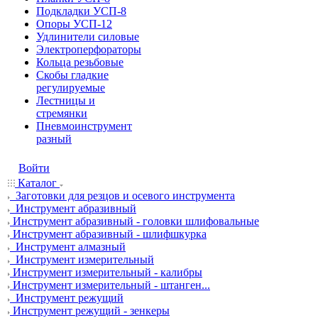
Подкладки УСП-8
Опоры УСП-12
Удлинители силовые
Электроперфораторы
Кольца резьбовые
Скобы гладкие
регулируемые
Лестницы и
стремянки
Пневмоинструмент
разный
Войти
Каталог
Заготовки для резцов и осевого инструмента
Инструмент абразивный
Инструмент абразивный - головки шлифовальные
Инструмент абразивный - шлифшкурка
Инструмент алмазный
Инструмент измерительный
Инструмент измерительный - калибры
Инструмент измерительный - штанген...
Инструмент режущий
Инструмент режущий - зенкеры