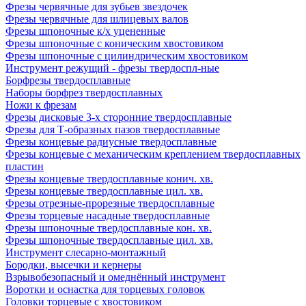
Фрезы червячные для зубьев звездочек
Фрезы червячные для шлицевых валов
Фрезы шпоночные к/х уцененные
Фрезы шпоночные с коническим хвостовиком
Фрезы шпоночные с цилиндрическим хвостовиком
Инструмент режущий - фрезы твердоспл-ные
Борфрезы твердосплавные
Наборы борфрез твердосплавных
Ножи к фрезам
Фрезы дисковые 3-х сторонние твердосплавные
Фрезы для Т-образных пазов твердосплавные
Фрезы концевые радиусные твердосплавные
Фрезы концевые с механическим креплением твердосплавных
пластин
Фрезы концевые твердосплавные конич. хв.
Фрезы концевые твердосплавные цил. хв.
Фрезы отрезные-прорезные твердосплавные
Фрезы торцевые насадные твердосплавные
Фрезы шпоночные твердосплавные кон. хв.
Фрезы шпоночные твердосплавные цил. хв.
Инструмент слесарно-монтажный
Бородки, высечки и кернеры
Взрывобезопасный и омеднённый инструмент
Воротки и оснаcтка для торцевых головок
Головки торцевые с хвостовиком