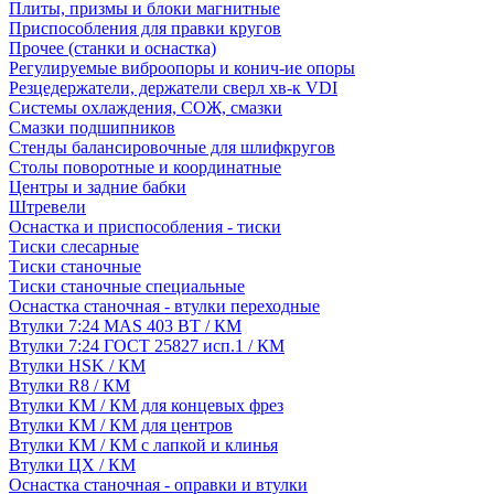
Плиты, призмы и блоки магнитные
Приспособления для правки кругов
Прочее (станки и оснастка)
Регулируемые виброопоры и конич-ие опоры
Резцедержатели, держатели сверл хв-к VDI
Системы охлаждения, СОЖ, смазки
Смазки подшипников
Стенды балансировочные для шлифкругов
Столы поворотные и координатные
Центры и задние бабки
Штревели
Оснастка и приспособления - тиски
Тиски слесарные
Тиски станочные
Тиски станочные специальные
Оснастка станочная - втулки переходные
Втулки 7:24 MAS 403 BT / КМ
Втулки 7:24 ГОСТ 25827 исп.1 / КМ
Втулки HSK / КМ
Втулки R8 / КМ
Втулки КМ / КМ для концевых фрез
Втулки КМ / КМ для центров
Втулки КМ / КМ с лапкой и клинья
Втулки ЦХ / КМ
Оснастка станочная - оправки и втулки