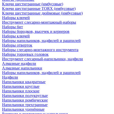
Ключи шестигранные (имбусовые)
Ключи шестигранные TORX (имбусовые)
Ключи шестигранные дюймовые (имбусовые)
Наборы ключей
Инструмент слесарно-монтажный-наборы
Наборы бит
Наборы бородков, высечек и кернеров
Наборы ключей
Наборы напильников, надфилей и рашпилей
Наборы отверток
Наборы слесарно-монтажного инструмента
Наборы торцевых головок
Инструмент слесарный-напильники, надфили
Алмазные надфили
Алмазные напильники
Наборы напильников, надфилей и рашпилей
Надфили
Напильники квадратные
Напильники круглые
Напильники плоские
Напильники полукруглые
Напильники ромбические
Напильники трехгранные
Напильники уценённые
Рашпили и рихтовочные напильники