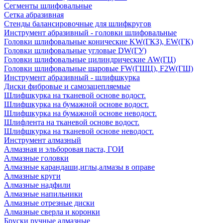
Сегменты шлифовальные
Сетка абразивная
Стенды балансировочные для шлифкругов
Инструмент абразивный - головки шлифовальные
Головки шлифовальные конические KW(ГКЗ), EW(ГК)
Головки шлифовальные угловые DW(ГУ)
Головки шлифовальные цилиндрические AW(ГЦ)
Головки шлифовальные шаровые FW(ГШЦ), F2W(ГШ)
Инструмент абразивный - шлифшкурка
Диски фибровые и самозацепляемые
Шлифшкурка на тканевой основе водост.
Шлифшкурка на бумажной основе водост.
Шлифшкурка на бумажной основе неводост.
Шлифлента на тканевой основе водост.
Шлифшкурка на тканевой основе неводост.
Инструмент алмазный
Алмазная и эльборовая паста, ГОИ
Алмазные головки
Алмазные карандаши,иглы,алмазы в оправе
Алмазные круги
Алмазные надфили
Алмазные напильники
Алмазные отрезные диски
Алмазные сверла и коронки
Бруски ручные алмазные