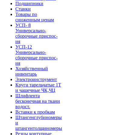
Подшипники
Станки
Товары по
сниженным ценам
УСП- 8
Универсально-
сборочные приспос-
ия
УСП-12
Универсально-
сборочные приспос-
ия
Хозяйственный
инвентарь
Электроинструмент
Круги тарельчатые 1Т
и чашечные ЧК,ЧЦ
Шлифлента
бесконечная на ткани
водост.
Вставки к пробкам
Штангенглубиномеры
и
штангентолщиномеры
Резцы контурные