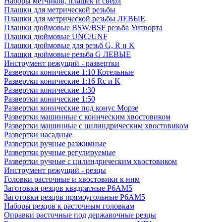
Наборы метчиков, плашек и свёрл
Плашки для метрической резьбы
Плашки для метрической резьбы ЛЕВЫЕ
Плашки дюймовые BSW/BSF резьба Уитворта
Плашки дюймовые UNC/UNF
Плашки дюймовые для резьб G, R и K
Плашки дюймовые резьба G ЛЕВЫЕ
Инструмент режущий - развертки
Развертки конические 1:10 Котельные
Развертки конические 1:16 Rc и K
Развертки конические 1:30
Развертки конические 1:50
Развертки конические под конус Морзе
Развертки машинные с коническим хвостовиком
Развертки машинные с цилиндрическим хвостовиком
Развертки насадные
Развертки ручные разжимные
Развертки ручные регулируемые
Развертки ручные с цилиндрическим хвостовиком
Инструмент режущий - резцы
Головки расточные и хвостовики к ним
Заготовки резцов квадратные Р6АМ5
Заготовки резцов прямоугольные Р6АМ5
Наборы резцов к расточным головкам
Оправки расточные под державочные резцы