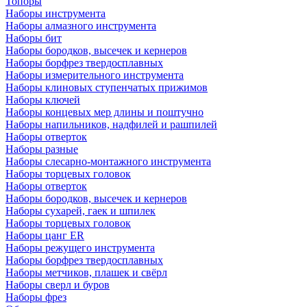
Топоры
Наборы инструмента
Наборы алмазного инструмента
Наборы бит
Наборы бородков, высечек и кернеров
Наборы борфрез твердосплавных
Наборы измерительного инструмента
Наборы клиновых ступенчатых прижимов
Наборы ключей
Наборы концевых мер длины и поштучно
Наборы напильников, надфилей и рашпилей
Наборы отверток
Наборы разные
Наборы слесарно-монтажного инструмента
Наборы торцевых головок
Наборы отверток
Наборы бородков, высечек и кернеров
Наборы сухарей, гаек и шпилек
Наборы торцевых головок
Наборы цанг ER
Наборы режущего инструмента
Наборы борфрез твердосплавных
Наборы метчиков, плашек и свёрл
Наборы сверл и буров
Наборы фрез