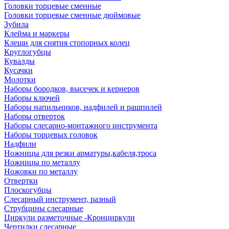
Головки торцевые сменные
Головки торцевые сменные дюймовые
Зубила
Клейма и маркеры
Клещи для снятия стопорных колец
Круглогубцы
Кувалды
Кусачки
Молотки
Наборы бородков, высечек и кернеров
Наборы ключей
Наборы напильников, надфилей и рашпилей
Наборы отверток
Наборы слесарно-монтажного инструмента
Наборы торцевых головок
Надфили
Ножницы для резки арматуры,кабеля,троса
Ножницы по металлу
Ножовки по металлу
Отвертки
Плоскогубцы
Слесарный инструмент, разный
Струбцины слесарные
Циркули разметочные -Кронциркули
Чертилки слесарные