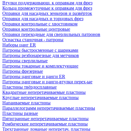
Втулки поддерживающ. к оправкам для фрез
Кольца промежуточные к оправкам для фрез
Оправки для насадных зенкеров и развёрток
Оправки для насадных и торцовых фрез
Оправки контрольные с хвостовиком
Оправки контрольные центровые
Оправки переходные для сверлильных патронов
Оснастка станочная - патроны
Наборы цанг ER
Патроны быстросменные с шариками
Патроны резбонарезные для метчиков
Патроны сверлильные
Патроны токарные и комплектующие
Патроны фрезерные
Патроны цанговые и цанги ER
Патроны цанговые и цанги-втулки перех-ые
Пластины твёрдосплавные
Квадратные неперетачиваемые пластины
Круглые неперетачиваемые пластины
Напаиваемые пластины
Параллелограмм неперетачиваемые пластины
Пластины разные
Пятигранные неперетачиваемые пластины
Ромбические неперетачиваемые пластины
Трехгранные ломаные неперетач. пластины