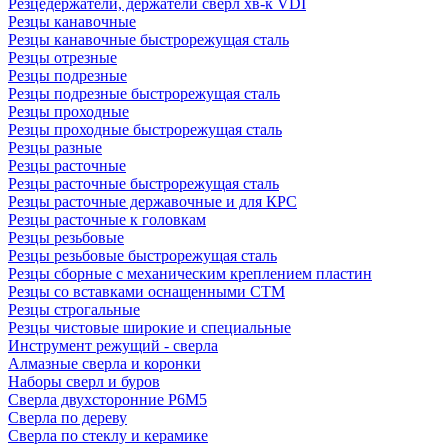
Резцедержатели, держатели сверл хв-к VDI
Резцы канавочные
Резцы канавочные быстрорежущая сталь
Резцы отрезные
Резцы подрезные
Резцы подрезные быстрорежущая сталь
Резцы проходные
Резцы проходные быстрорежущая сталь
Резцы разные
Резцы расточные
Резцы расточные быстрорежущая сталь
Резцы расточные державочные и для КРС
Резцы расточные к головкам
Резцы резьбовые
Резцы резьбовые быстрорежущая сталь
Резцы сборные с механическим креплением пластин
Резцы со вставками оснащенными СТМ
Резцы строгальные
Резцы чистовые широкие и специальные
Инструмент режущий - сверла
Алмазные сверла и коронки
Наборы сверл и буров
Сверла двухсторонние Р6М5
Сверла по дереву
Сверла по стеклу и керамике