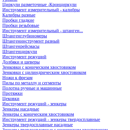
Циркули разметочные -Кронциркули
Инструмент измерительный - калибры
Калибры разные
Пробки гладкие
Пробки резьбовые
Инструмент измерительный - штанген...
Штангенглубиномеры
Штангенинструмент разный
Штангенрейсмасы
Штангенциркули
Инструмент режущий
Долбяки и шеверы
Зенковки с коническим хвостовиком
Зенковки с цилиндрическим хвостовиком
Ножи к фрезам
Пилы по металлу и сегменты
Полотна ручные и машинные
Протяжки
Цековки
Инструмент режущий - зенкеры
Зенкеры насадные
Зенкеры с коническим хвостовиком
Инструмент режущий - зенкеры твердосплавные
Зенкеры твердосплавные насадные
Зенкеры твердосплавные с коническим хвостовиком