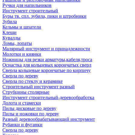
Ручки для напильников
Инструмент строительный
Буры тв. спл. зубила, пики и штробники
Зубила
Кельмы и шпатели
Клещи
Кувалды
Ломы, лопаты
Малярный инструмент и принадлежности
Молотки и киянки
Ножницы для резки арматуры,кабеля,троса
Оснастка для кольцевых корончатых сверл
Сверла кольцевые корончатые по кирпичу
Сверла по дереву
Сверла по стеклу и керамике
Строительный инструмент разный
Струбцины столярные
Инструмент строительный-деревообработка
Долота и стамески
Пилы дисковые по дереву
Пилы и ножовки по дереву
Разный деревообрабатывающий инструмент
Рубанки и фуганки
Сверла по дереву