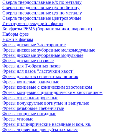
Сверла твердосплавные к/х по металлу
Сверла твердосплавные ц/х по бетону
Сверла твердосплавные ц/х по металлу
Сверла твердосплавные центровочные
Инструмент режущий - фрезы
Борфрезы Р6М5 (борнапильники, шарошки)
Наборы фрез
Ножи к фрезам
Фрезы дисковые 3-х сторонние
Фрезы дисковые зуборезные мелкомодульные
Фрезы дисковые зуборезные модульные
Фрезы дисковые пазовые
Фрезы для Т-образных пазов
Фрезы для пазов "ласточкин хвост"
Фрезы для пазов сегментных шпонок
Фрезы концевые радиусные
Фрезы концевые с коническим хвостовиком
Фрезы концевые с цилиндрическим хвостовиком
Фрезы отрезные-прорезные
Фрезы полукруглые вогнутые и выпуклые
Фрезы резьбовые гребёнчатые
Фрезы торцевые насадные
Фрезы угловые
Фрезы цилиндрические насадные и кон. хв.
Фрезы червячные для зубчатых колес