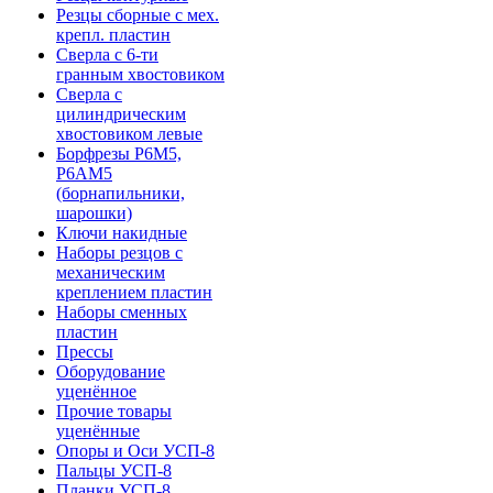
Резцы сборные с мех.
крепл. пластин
Сверла с 6-ти
гранным хвостовиком
Сверла с
цилиндрическим
хвостовиком левые
Борфрезы Р6М5,
Р6АМ5
(борнапильники,
шарошки)
Ключи накидные
Наборы резцов с
механическим
креплением пластин
Наборы сменных
пластин
Прессы
Оборудование
уценённое
Прочие товары
уценённые
Опоры и Оси УСП-8
Пальцы УСП-8
Планки УСП-8