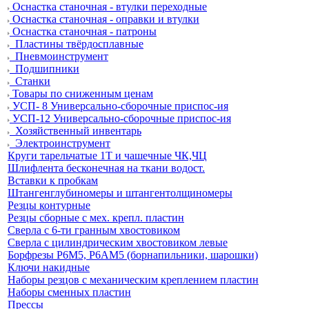
Оснастка станочная - втулки переходные
Оснастка станочная - оправки и втулки
Оснастка станочная - патроны
Пластины твёрдосплавные
Пневмоинструмент
Подшипники
Станки
Товары по сниженным ценам
УСП- 8 Универсально-сборочные приспос-ия
УСП-12 Универсально-сборочные приспос-ия
Хозяйственный инвентарь
Электроинструмент
Круги тарельчатые 1Т и чашечные ЧК,ЧЦ
Шлифлента бесконечная на ткани водост.
Вставки к пробкам
Штангенглубиномеры и штангентолщиномеры
Резцы контурные
Резцы сборные с мех. крепл. пластин
Сверла с 6-ти гранным хвостовиком
Сверла с цилиндрическим хвостовиком левые
Борфрезы Р6М5, Р6АМ5 (борнапильники, шарошки)
Ключи накидные
Наборы резцов с механическим креплением пластин
Наборы сменных пластин
Прессы