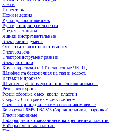
Замки
Инвентарь
Ножи и лезвия
Ручки для напильников
Ручки, топорища и черенки
Средства защиты
Ящики инструментальные
Электроинструмент
Оснастка к электроинструменту
Электродрели
Электроинструмент разный
Электроточило
Круги тарельчатые 1Т и чашечные ЧК,ЧЦ
Шлифлента бесконечная на ткани водост.
Вставки к пробкам
Штангенглубиномеры и штангентолщиномеры
Резцы контурные
Резцы сборные с мех. крепл. пластин
Сверла с 6-ти гранным хвостовиком
Сверла с цилиндрическим хвостовиком левые
Борфрезы Р6М5, Р6АМ5 (борнапильники, шарошки)
Ключи накидные
Наборы резцов с механическим креплением пластин
Наборы сменных пластин
Прессы