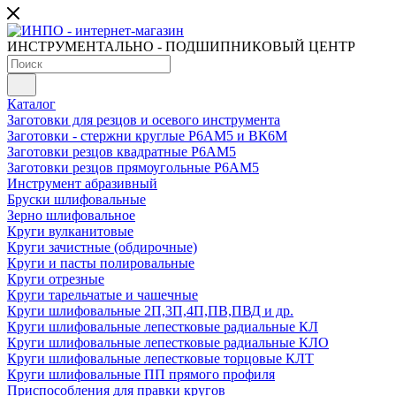
ИНСТРУМЕНТАЛЬНО - ПОДШИПНИКОВЫЙ ЦЕНТР
Каталог
Заготовки для резцов и осевого инструмента
Заготовки - стержни круглые Р6АМ5 и ВК6М
Заготовки резцов квадратные Р6АМ5
Заготовки резцов прямоугольные Р6АМ5
Инструмент абразивный
Бруски шлифовальные
Зерно шлифовальное
Круги вулканитовые
Круги зачистные (обдирочные)
Круги и пасты полировальные
Круги отрезные
Круги тарельчатые и чашечные
Круги шлифовальные 2П,3П,4П,ПВ,ПВД и др.
Круги шлифовальные лепестковые радиальные КЛ
Круги шлифовальные лепестковые радиальные КЛО
Круги шлифовальные лепестковые торцовые КЛТ
Круги шлифовальные ПП прямого профиля
Приспособления для правки кругов