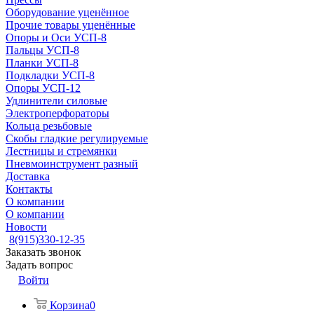
Оборудование уценённое
Прочие товары уценённые
Опоры и Оси УСП-8
Пальцы УСП-8
Планки УСП-8
Подкладки УСП-8
Опоры УСП-12
Удлинители силовые
Электроперфораторы
Кольца резьбовые
Скобы гладкие регулируемые
Лестницы и стремянки
Пневмоинструмент разный
Доставка
Контакты
О компании
О компании
Новости
8(915)330-12-35
Заказать звонок
Задать вопрос
Войти
Корзина
0