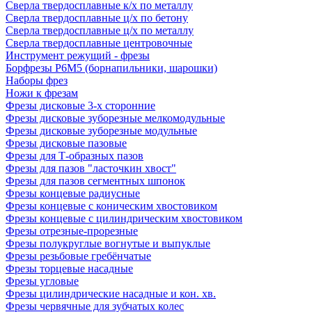
Сверла твердосплавные к/х по металлу
Сверла твердосплавные ц/х по бетону
Сверла твердосплавные ц/х по металлу
Сверла твердосплавные центровочные
Инструмент режущий - фрезы
Борфрезы Р6М5 (борнапильники, шарошки)
Наборы фрез
Ножи к фрезам
Фрезы дисковые 3-х сторонние
Фрезы дисковые зуборезные мелкомодульные
Фрезы дисковые зуборезные модульные
Фрезы дисковые пазовые
Фрезы для Т-образных пазов
Фрезы для пазов "ласточкин хвост"
Фрезы для пазов сегментных шпонок
Фрезы концевые радиусные
Фрезы концевые с коническим хвостовиком
Фрезы концевые с цилиндрическим хвостовиком
Фрезы отрезные-прорезные
Фрезы полукруглые вогнутые и выпуклые
Фрезы резьбовые гребёнчатые
Фрезы торцевые насадные
Фрезы угловые
Фрезы цилиндрические насадные и кон. хв.
Фрезы червячные для зубчатых колес