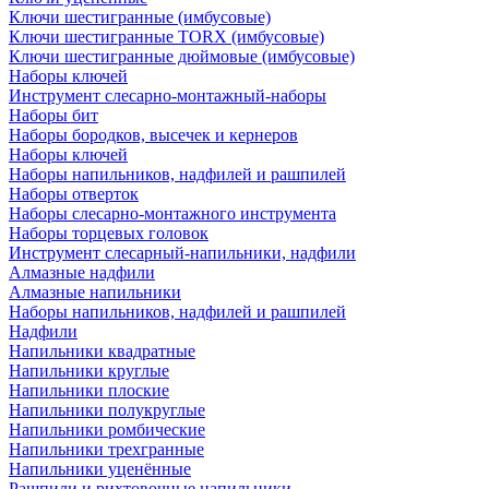
Ключи шестигранные (имбусовые)
Ключи шестигранные TORX (имбусовые)
Ключи шестигранные дюймовые (имбусовые)
Наборы ключей
Инструмент слесарно-монтажный-наборы
Наборы бит
Наборы бородков, высечек и кернеров
Наборы ключей
Наборы напильников, надфилей и рашпилей
Наборы отверток
Наборы слесарно-монтажного инструмента
Наборы торцевых головок
Инструмент слесарный-напильники, надфили
Алмазные надфили
Алмазные напильники
Наборы напильников, надфилей и рашпилей
Надфили
Напильники квадратные
Напильники круглые
Напильники плоские
Напильники полукруглые
Напильники ромбические
Напильники трехгранные
Напильники уценённые
Рашпили и рихтовочные напильники