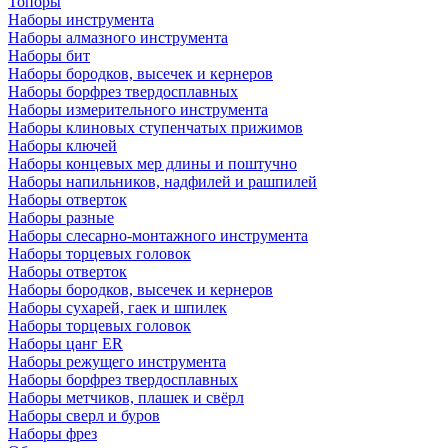
Топоры
Наборы инструмента
Наборы алмазного инструмента
Наборы бит
Наборы бородков, высечек и кернеров
Наборы борфрез твердосплавных
Наборы измерительного инструмента
Наборы клиновых ступенчатых прижимов
Наборы ключей
Наборы концевых мер длины и поштучно
Наборы напильников, надфилей и рашпилей
Наборы отверток
Наборы разные
Наборы слесарно-монтажного инструмента
Наборы торцевых головок
Наборы отверток
Наборы бородков, высечек и кернеров
Наборы сухарей, гаек и шпилек
Наборы торцевых головок
Наборы цанг ER
Наборы режущего инструмента
Наборы борфрез твердосплавных
Наборы метчиков, плашек и свёрл
Наборы сверл и буров
Наборы фрез