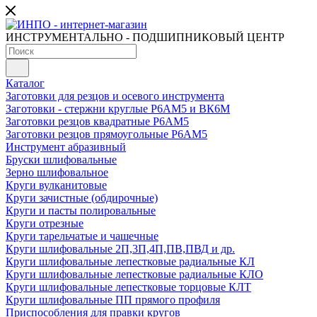
ИНСТРУМЕНТАЛЬНО - ПОДШИПНИКОВЫЙ ЦЕНТР
Каталог
Заготовки для резцов и осевого инструмента
Заготовки - стержни круглые Р6АМ5 и ВК6М
Заготовки резцов квадратные Р6АМ5
Заготовки резцов прямоугольные Р6АМ5
Инструмент абразивный
Бруски шлифовальные
Зерно шлифовальное
Круги вулканитовые
Круги зачистные (обдирочные)
Круги и пасты полировальные
Круги отрезные
Круги тарельчатые и чашечные
Круги шлифовальные 2П,3П,4П,ПВ,ПВД и др.
Круги шлифовальные лепестковые радиальные КЛ
Круги шлифовальные лепестковые радиальные КЛО
Круги шлифовальные лепестковые торцовые КЛТ
Круги шлифовальные ПП прямого профиля
Приспособления для правки кругов