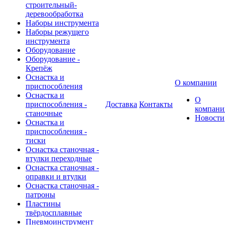
строительный-
деревообработка
Наборы инструмента
Наборы режущего
инструмента
Оборудование
Оборудование -
Крепёж
Оснастка и
О компании
приспособления
Оснастка и
О
приспособления -
Доставка
Контакты
компани
станочные
Новости
Оснастка и
приспособления -
тиски
Оснастка станочная -
втулки переходные
Оснастка станочная -
оправки и втулки
Оснастка станочная -
патроны
Пластины
твёрдосплавные
Пневмоинструмент