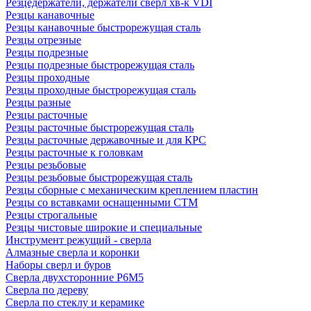
Резцедержатели, держатели сверл хв-к VDI
Резцы канавочные
Резцы канавочные быстрорежущая сталь
Резцы отрезные
Резцы подрезные
Резцы подрезные быстрорежущая сталь
Резцы проходные
Резцы проходные быстрорежущая сталь
Резцы разные
Резцы расточные
Резцы расточные быстрорежущая сталь
Резцы расточные державочные и для КРС
Резцы расточные к головкам
Резцы резьбовые
Резцы резьбовые быстрорежущая сталь
Резцы сборные с механическим креплением пластин
Резцы со вставками оснащенными СТМ
Резцы строгальные
Резцы чистовые широкие и специальные
Инструмент режущий - сверла
Алмазные сверла и коронки
Наборы сверл и буров
Сверла двухсторонние Р6М5
Сверла по дереву
Сверла по стеклу и керамике