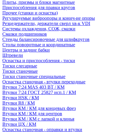
Плиты, призмы и блоки магнитные
Приспособления для правки кругов
Прочее (станки и оснастка)
Регулируемые виброопоры и конич-ие опоры
Резцедержатели, держатели сверл хв-к VDI
Системы охлаждения, СОЖ, смазки
Смазки подшипников
Стенды балансировочные для шлифкругов
Столы поворотные и координатные
Центры и задние бабки
Штревели
Оснастка и приспособления - тиски
Тиски слесарные
Тиски станочные
Тиски станочные специальные
Оснастка станочная - втулки переходные
Втулки 7:24 MAS 403 BT / КМ
Втулки 7:24 ГОСТ 25827 исп.1 / КМ
Втулки HSK / КМ
Втулки R8 / КМ
Втулки КМ / КМ для концевых фрез
Втулки КМ / КМ для центров
Втулки КМ / КМ с лапкой и клинья
Втулки ЦХ / КМ
Оснастка станочная - оправки и втулки