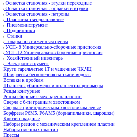
Оснастка станочная - втулки переходные
Оснастка станочная - оправки и втулки
Оснастка станочная - патроны
Пластины твёрдосплавные
Пневмоинструмент
Подшипники
Станки
Товары по сниженным ценам
УСП- 8 Универсально-сборочные приспос-ия
УСП-12 Универсально-сборочные приспос-ия
Хозяйственный инвентарь
Электроинструмент
Круги тарельчатые 1Т и чашечные ЧК,ЧЦ
Шлифлента бесконечная на ткани водост.
Вставки к пробкам
Штангенглубиномеры и штангентолщиномеры
Резцы контурные
Резцы сборные с мех. крепл. пластин
Сверла с 6-ти гранным хвостовиком
Сверла с цилиндрическим хвостовиком левые
Борфрезы Р6М5, Р6АМ5 (борнапильники, шарошки)
Ключи накидные
Наборы резцов с механическим креплением пластин
Наборы сменных пластин
Прессы