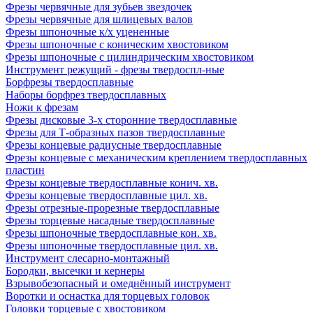
Фрезы червячные для зубьев звездочек
Фрезы червячные для шлицевых валов
Фрезы шпоночные к/х уцененные
Фрезы шпоночные с коническим хвостовиком
Фрезы шпоночные с цилиндрическим хвостовиком
Инструмент режущий - фрезы твердоспл-ные
Борфрезы твердосплавные
Наборы борфрез твердосплавных
Ножи к фрезам
Фрезы дисковые 3-х сторонние твердосплавные
Фрезы для Т-образных пазов твердосплавные
Фрезы концевые радиусные твердосплавные
Фрезы концевые с механическим креплением твердосплавных
пластин
Фрезы концевые твердосплавные конич. хв.
Фрезы концевые твердосплавные цил. хв.
Фрезы отрезные-прорезные твердосплавные
Фрезы торцевые насадные твердосплавные
Фрезы шпоночные твердосплавные кон. хв.
Фрезы шпоночные твердосплавные цил. хв.
Инструмент слесарно-монтажный
Бородки, высечки и кернеры
Взрывобезопасный и омеднённый инструмент
Воротки и оснаcтка для торцевых головок
Головки торцевые с хвостовиком