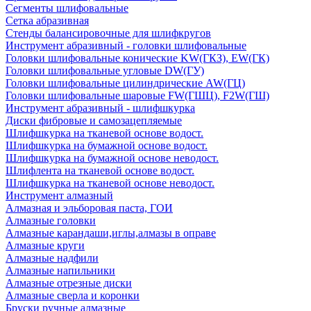
Сегменты шлифовальные
Сетка абразивная
Стенды балансировочные для шлифкругов
Инструмент абразивный - головки шлифовальные
Головки шлифовальные конические KW(ГКЗ), EW(ГК)
Головки шлифовальные угловые DW(ГУ)
Головки шлифовальные цилиндрические AW(ГЦ)
Головки шлифовальные шаровые FW(ГШЦ), F2W(ГШ)
Инструмент абразивный - шлифшкурка
Диски фибровые и самозацепляемые
Шлифшкурка на тканевой основе водост.
Шлифшкурка на бумажной основе водост.
Шлифшкурка на бумажной основе неводост.
Шлифлента на тканевой основе водост.
Шлифшкурка на тканевой основе неводост.
Инструмент алмазный
Алмазная и эльборовая паста, ГОИ
Алмазные головки
Алмазные карандаши,иглы,алмазы в оправе
Алмазные круги
Алмазные надфили
Алмазные напильники
Алмазные отрезные диски
Алмазные сверла и коронки
Бруски ручные алмазные