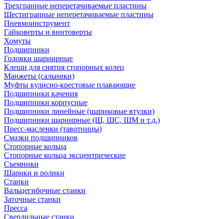
Трехгранные неперетачиваемые пластины
Шестигранные неперетачиваемые пластины
Пневмоинструмент
Гайковерты и винтоверты
Хомуты
Подшипники
Головки шарнирные
Клещи для снятия стопорных колец
Манжеты (сальники)
Муфты кулисно-крестовые плавающие
Подшипники качения
Подшипники корпусные
Подшипники линейные (шариковые втулки)
Подшипники шарнирные (Ш, ШС, ШМ и т.д.)
Пресс-масленки (тавотницы)
Смазки подшипников
Стопорные кольца
Стопорные кольца эксцентрические
Съемники
Шарики и ролики
Станки
Вальцегибочные станки
Заточные станки
Пресса
Сверлильные станки