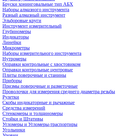
Бруски хонинговальные тип АБХ
Наборы алмазного инструмента
Разный алмазный инструмент
Эльборовые круги
Инструмент измерительный
Глубиномеры
Индикаторы
Линейки
Микрометры
Наборы измерительного инструмента
Нутромеры
Оправки контрольные с хвостовиком
Оправки контрольные центровые
Плиты поверочные и станины
Приборы
Призмы поверочные и разметочные
Проволочки для измерения среднего диаметра резьбы
Рулетки
Скобы индикаторные и рычажные
Средства измерений
Стенкомеры и толщиномеры
Стойки и Штативы
Угломеры и Угломеры-траспортиры
Угольники
Уровни