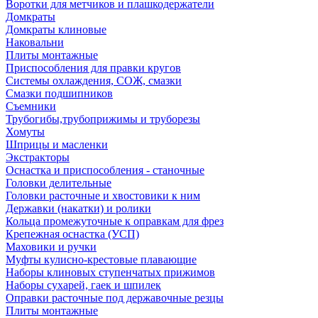
Воротки для метчиков и плашкодержатели
Домкраты
Домкраты клиновые
Наковальни
Плиты монтажные
Приспособления для правки кругов
Системы охлаждения, СОЖ, смазки
Смазки подшипников
Съемники
Трубогибы,трубоприжимы и труборезы
Хомуты
Шприцы и масленки
Экстракторы
Оснастка и приспособления - станочные
Головки делительные
Головки расточные и хвостовики к ним
Державки (накатки) и ролики
Кольца промежуточные к оправкам для фрез
Крепежная оснастка (УСП)
Маховики и ручки
Муфты кулисно-крестовые плавающие
Наборы клиновых ступенчатых прижимов
Наборы сухарей, гаек и шпилек
Оправки расточные под державочные резцы
Плиты монтажные