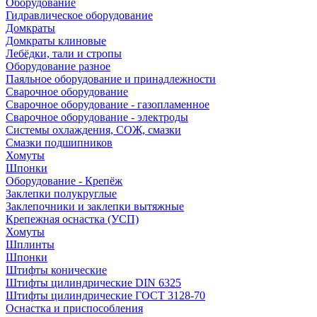
Оборудование
Гидравлическое оборудование
Домкраты
Домкраты клиновые
Лебёдки, тали и стропы
Оборудование разное
Паяльное оборудование и принадлежности
Сварочное оборудование
Сварочное оборудование - газопламенное
Сварочное оборудование - электроды
Системы охлаждения, СОЖ, смазки
Смазки подшипников
Хомуты
Шпонки
Оборудование - Крепёж
Заклепки полукруглые
Заклепочники и заклепки вытяжные
Крепежная оснастка (УСП)
Хомуты
Шплинты
Шпонки
Штифты конические
Штифты цилиндрические DIN 6325
Штифты цилиндрические ГОСТ 3128-70
Оснастка и приспособления