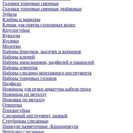
Головки торцевые сменные
Головки торцевые сменные дюймовые
Зубила
Клейма и маркеры
Клещи для снятия стопорных колец
Круглогубцы
Кувалды
Кусачки
Молотки
Наборы бородков, высечек и кернеров
Наборы ключей
Наборы напильников, надфилей и рашпилей
Наборы отверток
Наборы слесарно-монтажного инструмента
Наборы торцевых головок
Надфили
Ножницы для резки арматуры,кабеля,троса
Ножницы по металлу
Ножовки по металлу
Отвертки
Плоскогубцы
Слесарный инструмент, разный
Струбцины слесарные
Циркули разметочные -Кронциркули
Чертилки слесарные