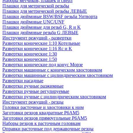
Наборы метчиков, плашек и свёрл
Плашки для метрической резьбы
Плашки для метрической резьбы ЛЕВЫЕ
Плашки дюймовые BSW/BSF резьба Уитворта
Плашки дюймовые UNC/UNF
Плашки дюймовые для резьб G, R и K
Плашки дюймовые резьба G ЛЕВЫЕ
Инструмент режущий - развертки
Развертки конические 1:10 Котельные
Развертки конические 1:16 Rc и K
Развертки конические 1:30
Развертки конические 1:50
Развертки конические под конус Морзе
Развертки машинные с коническим хвостовиком
Развертки машинные с цилиндрическим хвостовиком
Развертки насадные
Развертки ручные разжимные
Развертки ручные регулируемые
Развертки ручные с цилиндрическим хвостовиком
Инструмент режущий - резцы
Головки расточные и хвостовики к ним
Заготовки резцов квадратные Р6АМ5
Заготовки резцов прямоугольные Р6АМ5
Наборы резцов к расточным головкам
Оправки расточные под державочные резцы