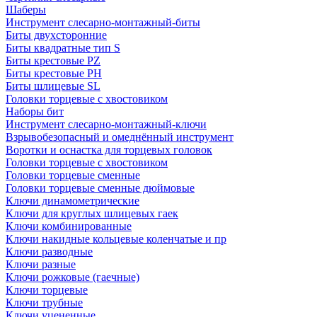
Шаберы
Инструмент слесарно-монтажный-биты
Биты двухсторонние
Биты квадратные тип S
Биты крестовые РZ
Биты крестовые РН
Биты шлицевые SL
Головки торцевые с хвостовиком
Наборы бит
Инструмент слесарно-монтажный-ключи
Взрывобезопасный и омеднённый инструмент
Воротки и оснаcтка для торцевых головок
Головки торцевые с хвостовиком
Головки торцевые сменные
Головки торцевые сменные дюймовые
Ключи динамометрические
Ключи для круглых шлицевых гаек
Ключи комбинированные
Ключи накидные кольцевые коленчатые и пр
Ключи разводные
Ключи разные
Ключи рожковые (гаечные)
Ключи торцевые
Ключи трубные
Ключи уцененные