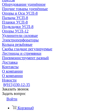
Оборудование уценённое
Прочие товары уценённые
Опоры и Оси УСП-8
Пальцы УСП-8
Планки УСП-8
Подкладки УСП-8
Опоры УСП-12
Удлинители силовые
Электроперфораторы
Кольца резьбовые
Скобы гладкие регулируемые
Лестницы и стремянки
Пневмоинструмент разный
Доставка
Контакты
О компании
О компании
Новости
8(915)330-12-35
Заказать звонок
Задать вопрос
Войти
Корзина
0