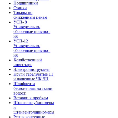
Подшипники
Станки
Товары по
сниженным ценам
УСП- 8
Универсально-
сборочные приспос-
ия
УСП-12
Универсально-
сборочные приспос-
ия
Хозяйственный
инвентарь
Электроинструмент
Круги тарельчатые 1Т
и чашечные ЧК,ЧЦ
Шлифлента
бесконечная на ткани
водост.
Вставки к пробкам
Штангенглубиномеры
и
штангентолщиномеры
Резцы контурные