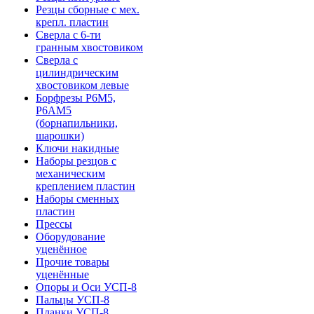
Резцы сборные с мех.
крепл. пластин
Сверла с 6-ти
гранным хвостовиком
Сверла с
цилиндрическим
хвостовиком левые
Борфрезы Р6М5,
Р6АМ5
(борнапильники,
шарошки)
Ключи накидные
Наборы резцов с
механическим
креплением пластин
Наборы сменных
пластин
Прессы
Оборудование
уценённое
Прочие товары
уценённые
Опоры и Оси УСП-8
Пальцы УСП-8
Планки УСП-8