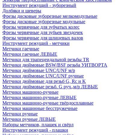
Инструмент режущий - зуборезный
Долбяки и шеверы
Фрезы дисковые зуборезные мелкомодульные
Фрезы дисковые зуборезные модульные
Фрезы червячные для зубчатых колес
Фрезы червячные для зубьев звездочек
Фрезы червячные для шлицевых валов
Инструмент режущий - метчики
Метчики гаечные
Метчики гаечные ЛЕВЫЕ
Метчики для трапецеидальной резьбы TR
Метчики дюймовые BSW/BSF резьба УИТВОРТА
Метчики дюймовые UNC/UNF м/р
Метчики дюймовые UNC/UNF ручные
Метчики дюймовые для резьб G, Rc и K
Метчики дюймовые резьб. G руч.,м/р ЛЕВЫЕ
Метчики машинно-ручные
Метчики машинно-ручные ЛЕВЫЕ
Метчики машинно-ручные твёрдосплавные
Метчики машинные бесстружечные
Метчики ручные
Метчики ручные ЛЕВЫЕ
Наборы метчиков, плашек и свёрл
Инструмент режущий - плашки