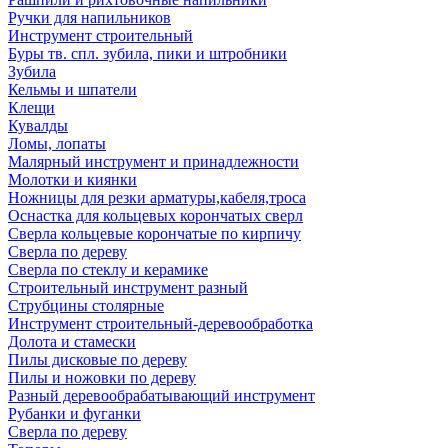
Ручки для напильников
Инструмент строительный
Буры тв. спл. зубила, пики и штробники
Зубила
Кельмы и шпатели
Клещи
Кувалды
Ломы, лопаты
Малярный инструмент и принадлежности
Молотки и киянки
Ножницы для резки арматуры,кабеля,троса
Оснастка для кольцевых корончатых сверл
Сверла кольцевые корончатые по кирпичу
Сверла по дереву
Сверла по стеклу и керамике
Строительный инструмент разный
Струбцины столярные
Инструмент строительный-деревообработка
Долота и стамески
Пилы дисковые по дереву
Пилы и ножовки по дереву
Разный деревообрабатывающий инструмент
Рубанки и фуганки
Сверла по дереву