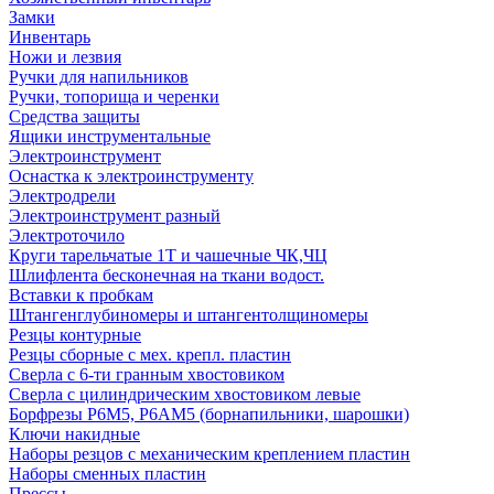
Замки
Инвентарь
Ножи и лезвия
Ручки для напильников
Ручки, топорища и черенки
Средства защиты
Ящики инструментальные
Электроинструмент
Оснастка к электроинструменту
Электродрели
Электроинструмент разный
Электроточило
Круги тарельчатые 1Т и чашечные ЧК,ЧЦ
Шлифлента бесконечная на ткани водост.
Вставки к пробкам
Штангенглубиномеры и штангентолщиномеры
Резцы контурные
Резцы сборные с мех. крепл. пластин
Сверла с 6-ти гранным хвостовиком
Сверла с цилиндрическим хвостовиком левые
Борфрезы Р6М5, Р6АМ5 (борнапильники, шарошки)
Ключи накидные
Наборы резцов с механическим креплением пластин
Наборы сменных пластин
Прессы