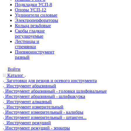
Подкладки УСП-8
Опоры УСП-12
Удлинители силовые
Электроперфораторы
Кольца резьбовые
Скобы гладкие
регулируемые
Лестницы и
стремянки
Пневмоинструмент
разный
Войти
Каталог
Заготовки для резцов и осевого инструмента
Инструмент абразивный
Инструмент абразивный - головки шлифовальные
Инструмент абразивный - шлифшкурка
Инструмент алмазный
Инструмент измерительный
Инструмент измерительный - калибры
Инструмент измерительный - штанген...
Инструмент режущий
Инструмент режущий - зенкеры