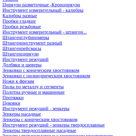
Циркули разметочные -Кронциркули
Инструмент измерительный - калибры
Калибры разные
Пробки гладкие
Пробки резьбовые
Инструмент измерительный - штанген...
Штангенглубиномеры
Штангенинструмент разный
Штангенрейсмасы
Штангенциркули
Инструмент режущий
Долбяки и шеверы
Зенковки с коническим хвостовиком
Зенковки с цилиндрическим хвостовиком
Ножи к фрезам
Пилы по металлу и сегменты
Полотна ручные и машинные
Протяжки
Цековки
Инструмент режущий - зенкеры
Зенкеры насадные
Зенкеры с коническим хвостовиком
Инструмент режущий - зенкеры твердосплавные
Зенкеры твердосплавные насадные
Зенкеры твердосплавные с коническим хвостовиком