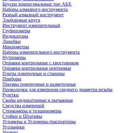
Бруски хонинговальные тип АБХ
Наборы алмазного инструмента
Разный алмазный инструмент
Эльборовые круги
Инструмент измерительный
Глубиномеры
Индикаторы
Линейки
Микрометры
Наборы измерительного инструмента
Нутромеры
Оправки контрольные с хвостовиком
Оправки контрольные центровые
Плиты поверочные и станины
Приборы
Призмы поверочные и разметочные
Проволочки для измерения среднего диаметра резьбы
Рулетки
Скобы индикаторные и рычажные
Средства измерений
Стенкомеры и толщиномеры
Стойки и Штативы
Угломеры и Угломеры-траспортиры
Угольники
Уровни