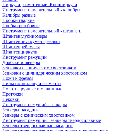
Циркули разметочные -Кронциркули
Инструмент измерительный - калибры
Калибры разные
Пробки гладкие
Пробки резьбовые
Инструмент измерительный - штанген...
Штангенглубиномеры
Штангенинструмент разный
Штангенрейсмасы
Штангенциркули
Инструмент режущий
Долбяки и шеверы
Зенковки с коническим хвостовиком
Зенковки с цилиндрическим хвостовиком
Ножи к фрезам
Пилы по металлу и сегменты
Полотна ручные и машинные
Протяжки
Цековки
Инструмент режущий - зенкеры
Зенкеры насадные
Зенкеры с коническим хвостовиком
Инструмент режущий - зенкеры твердосплавные
Зенкеры твердосплавные насадные
Зенкеры твердосплавные с коническим хвостовиком