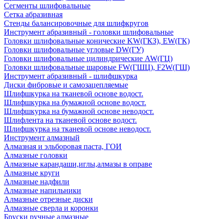
Сегменты шлифовальные
Сетка абразивная
Стенды балансировочные для шлифкругов
Инструмент абразивный - головки шлифовальные
Головки шлифовальные конические KW(ГКЗ), EW(ГК)
Головки шлифовальные угловые DW(ГУ)
Головки шлифовальные цилиндрические AW(ГЦ)
Головки шлифовальные шаровые FW(ГШЦ), F2W(ГШ)
Инструмент абразивный - шлифшкурка
Диски фибровые и самозацепляемые
Шлифшкурка на тканевой основе водост.
Шлифшкурка на бумажной основе водост.
Шлифшкурка на бумажной основе неводост.
Шлифлента на тканевой основе водост.
Шлифшкурка на тканевой основе неводост.
Инструмент алмазный
Алмазная и эльборовая паста, ГОИ
Алмазные головки
Алмазные карандаши,иглы,алмазы в оправе
Алмазные круги
Алмазные надфили
Алмазные напильники
Алмазные отрезные диски
Алмазные сверла и коронки
Бруски ручные алмазные