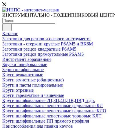
ИНСТРУМЕНТАЛЬНО - ПОДШИПНИКОВЫЙ ЦЕНТР
Каталог
Заготовки для резцов и осевого инструмента
Заготовки - стержни круглые Р6АМ5 и ВК6М
Заготовки резцов квадратные Р6АМ5
Заготовки резцов прямоугольные Р6АМ5
Инструмент абразивный
Бруски шлифовальные
Зерно шлифовальное
Круги вулканитовые
Круги зачистные (обдирочные)
Круги и пасты полировальные
Круги отрезные
Круги тарельчатые и чашечные
Круги шлифовальные 2П,3П,4П,ПВ,ПВД и др.
Круги шлифовальные лепестковые радиальные КЛ
Круги шлифовальные лепестковые радиальные КЛО
Круги шлифовальные лепестковые торцовые КЛТ
Круги шлифовальные ПП прямого профиля
Приспособления для правки кругов