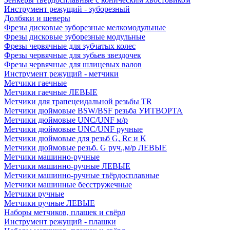
Инструмент режущий - зуборезный
Долбяки и шеверы
Фрезы дисковые зуборезные мелкомодульные
Фрезы дисковые зуборезные модульные
Фрезы червячные для зубчатых колес
Фрезы червячные для зубьев звездочек
Фрезы червячные для шлицевых валов
Инструмент режущий - метчики
Метчики гаечные
Метчики гаечные ЛЕВЫЕ
Метчики для трапецеидальной резьбы TR
Метчики дюймовые BSW/BSF резьба УИТВОРТА
Метчики дюймовые UNC/UNF м/р
Метчики дюймовые UNC/UNF ручные
Метчики дюймовые для резьб G, Rc и K
Метчики дюймовые резьб. G руч.,м/р ЛЕВЫЕ
Метчики машинно-ручные
Метчики машинно-ручные ЛЕВЫЕ
Метчики машинно-ручные твёрдосплавные
Метчики машинные бесстружечные
Метчики ручные
Метчики ручные ЛЕВЫЕ
Наборы метчиков, плашек и свёрл
Инструмент режущий - плашки