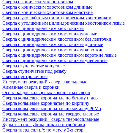
Сверла с коническим хвостовиком
Сверла с коническим хвостовиком длинные
Сверла с коническим хвостовиком короткие
Сверла с утолщённым цилиндрическим хвостовиком
Сверла с утолщённым цилиндрическим хвостовиком левые
Сверла с цилиндрическим хвостовиком
Сверла с цилиндрическим хвостовиком левые
Сверла с цилиндрическим хвостовиком без ленточки
Сверла с цилиндрическим хвостовиком длинные
Сверла с цилиндрическим хвостовиком короткие
Сверла с цилиндрическим хвостовиком короткие левые
Сверла с цилиндрическим хвостовиком уцененные
Сверла ступенчатые конусные
Сверла ступенчатые под резьбу
Сверла центровочные
Инструмент режущий - сверла кольцевые
Алмазные сверла и коронки
Оснастка для кольцевых корончатых сверл
Сверла кольцевые корончатые по бетону и дер
Сверла кольцевые корончатые по кирпичу
Сверла кольцевые корончатые по металлу Р6М5
Сверла кольцевые корончатые твердосплавные
Инструмент режущий - сверла твердосплавные
Буры тв. спл. зубила, пики и штробники
Сверла тверд.спл ц/х по мет-лу 2-х стор.