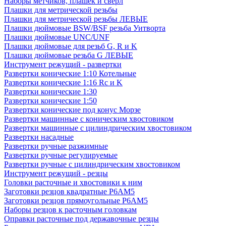
Наборы метчиков, плашек и свёрл
Плашки для метрической резьбы
Плашки для метрической резьбы ЛЕВЫЕ
Плашки дюймовые BSW/BSF резьба Уитворта
Плашки дюймовые UNC/UNF
Плашки дюймовые для резьб G, R и K
Плашки дюймовые резьба G ЛЕВЫЕ
Инструмент режущий - развертки
Развертки конические 1:10 Котельные
Развертки конические 1:16 Rc и K
Развертки конические 1:30
Развертки конические 1:50
Развертки конические под конус Морзе
Развертки машинные с коническим хвостовиком
Развертки машинные с цилиндрическим хвостовиком
Развертки насадные
Развертки ручные разжимные
Развертки ручные регулируемые
Развертки ручные с цилиндрическим хвостовиком
Инструмент режущий - резцы
Головки расточные и хвостовики к ним
Заготовки резцов квадратные Р6АМ5
Заготовки резцов прямоугольные Р6АМ5
Наборы резцов к расточным головкам
Оправки расточные под державочные резцы