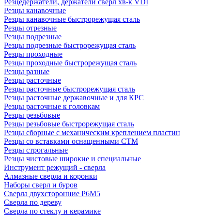
Резцедержатели, держатели сверл хв-к VDI
Резцы канавочные
Резцы канавочные быстрорежущая сталь
Резцы отрезные
Резцы подрезные
Резцы подрезные быстрорежущая сталь
Резцы проходные
Резцы проходные быстрорежущая сталь
Резцы разные
Резцы расточные
Резцы расточные быстрорежущая сталь
Резцы расточные державочные и для КРС
Резцы расточные к головкам
Резцы резьбовые
Резцы резьбовые быстрорежущая сталь
Резцы сборные с механическим креплением пластин
Резцы со вставками оснащенными СТМ
Резцы строгальные
Резцы чистовые широкие и специальные
Инструмент режущий - сверла
Алмазные сверла и коронки
Наборы сверл и буров
Сверла двухсторонние Р6М5
Сверла по дереву
Сверла по стеклу и керамике