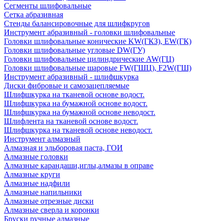
Сегменты шлифовальные
Сетка абразивная
Стенды балансировочные для шлифкругов
Инструмент абразивный - головки шлифовальные
Головки шлифовальные конические KW(ГКЗ), EW(ГК)
Головки шлифовальные угловые DW(ГУ)
Головки шлифовальные цилиндрические AW(ГЦ)
Головки шлифовальные шаровые FW(ГШЦ), F2W(ГШ)
Инструмент абразивный - шлифшкурка
Диски фибровые и самозацепляемые
Шлифшкурка на тканевой основе водост.
Шлифшкурка на бумажной основе водост.
Шлифшкурка на бумажной основе неводост.
Шлифлента на тканевой основе водост.
Шлифшкурка на тканевой основе неводост.
Инструмент алмазный
Алмазная и эльборовая паста, ГОИ
Алмазные головки
Алмазные карандаши,иглы,алмазы в оправе
Алмазные круги
Алмазные надфили
Алмазные напильники
Алмазные отрезные диски
Алмазные сверла и коронки
Бруски ручные алмазные