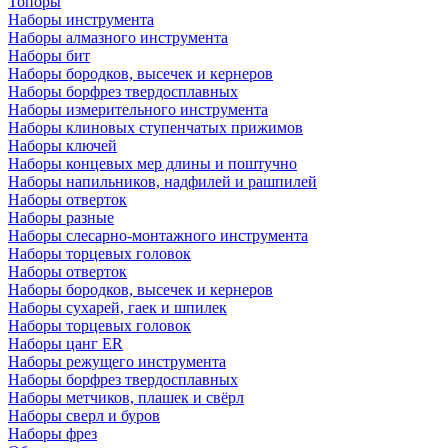
Топоры
Наборы инструмента
Наборы алмазного инструмента
Наборы бит
Наборы бородков, высечек и кернеров
Наборы борфрез твердосплавных
Наборы измерительного инструмента
Наборы клиновых ступенчатых прижимов
Наборы ключей
Наборы концевых мер длины и поштучно
Наборы напильников, надфилей и рашпилей
Наборы отверток
Наборы разные
Наборы слесарно-монтажного инструмента
Наборы торцевых головок
Наборы отверток
Наборы бородков, высечек и кернеров
Наборы сухарей, гаек и шпилек
Наборы торцевых головок
Наборы цанг ER
Наборы режущего инструмента
Наборы борфрез твердосплавных
Наборы метчиков, плашек и свёрл
Наборы сверл и буров
Наборы фрез