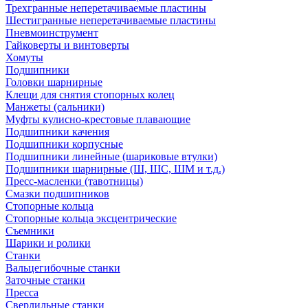
Трехгранные неперетачиваемые пластины
Шестигранные неперетачиваемые пластины
Пневмоинструмент
Гайковерты и винтоверты
Хомуты
Подшипники
Головки шарнирные
Клещи для снятия стопорных колец
Манжеты (сальники)
Муфты кулисно-крестовые плавающие
Подшипники качения
Подшипники корпусные
Подшипники линейные (шариковые втулки)
Подшипники шарнирные (Ш, ШС, ШМ и т.д.)
Пресс-масленки (тавотницы)
Смазки подшипников
Стопорные кольца
Стопорные кольца эксцентрические
Съемники
Шарики и ролики
Станки
Вальцегибочные станки
Заточные станки
Пресса
Сверлильные станки