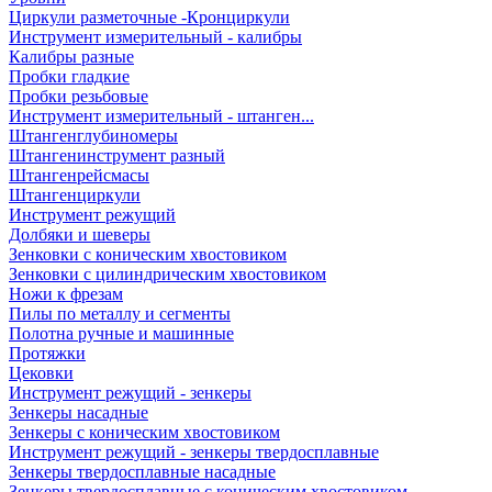
Циркули разметочные -Кронциркули
Инструмент измерительный - калибры
Калибры разные
Пробки гладкие
Пробки резьбовые
Инструмент измерительный - штанген...
Штангенглубиномеры
Штангенинструмент разный
Штангенрейсмасы
Штангенциркули
Инструмент режущий
Долбяки и шеверы
Зенковки с коническим хвостовиком
Зенковки с цилиндрическим хвостовиком
Ножи к фрезам
Пилы по металлу и сегменты
Полотна ручные и машинные
Протяжки
Цековки
Инструмент режущий - зенкеры
Зенкеры насадные
Зенкеры с коническим хвостовиком
Инструмент режущий - зенкеры твердосплавные
Зенкеры твердосплавные насадные
Зенкеры твердосплавные с коническим хвостовиком