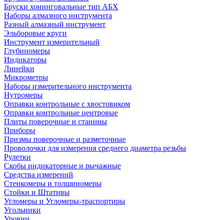
Бруски хонинговальные тип АБХ
Наборы алмазного инструмента
Разный алмазный инструмент
Эльборовые круги
Инструмент измерительный
Глубиномеры
Индикаторы
Линейки
Микрометры
Наборы измерительного инструмента
Нутромеры
Оправки контрольные с хвостовиком
Оправки контрольные центровые
Плиты поверочные и станины
Приборы
Призмы поверочные и разметочные
Проволочки для измерения среднего диаметра резьбы
Рулетки
Скобы индикаторные и рычажные
Средства измерений
Стенкомеры и толщиномеры
Стойки и Штативы
Угломеры и Угломеры-траспортиры
Угольники
Уровни