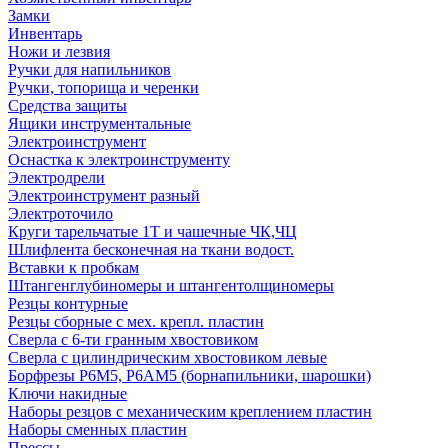
Замки
Инвентарь
Ножи и лезвия
Ручки для напильников
Ручки, топорища и черенки
Средства защиты
Ящики инструментальные
Электроинструмент
Оснастка к электроинструменту
Электродрели
Электроинструмент разный
Электроточило
Круги тарельчатые 1Т и чашечные ЧК,ЧЦ
Шлифлента бесконечная на ткани водост.
Вставки к пробкам
Штангенглубиномеры и штангентолщиномеры
Резцы контурные
Резцы сборные с мех. крепл. пластин
Сверла с 6-ти гранным хвостовиком
Сверла с цилиндрическим хвостовиком левые
Борфрезы Р6М5, Р6АМ5 (борнапильники, шарошки)
Ключи накидные
Наборы резцов с механическим креплением пластин
Наборы сменных пластин
Прессы