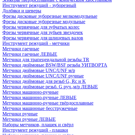
Инструмент режущий - зуборезный
Долбяки и шеверы
Фрезы дисковые зуборезные мелкомодульные
Фрезы дисковые зуборезные модульные
Фрезы червячные для зубчатых колес
Фрезы червячные для зубьев звездочек
Фрезы червячные для шлицевых валов
Инструмент режущий - метчики
Метчики гаечные
Метчики гаечные ЛЕВЫЕ
Метчики для трапецеидальной резьбы TR
Метчики дюймовые BSW/BSF резьба УИТВОРТА
Метчики дюймовые UNC/UNF м/р
Метчики дюймовые UNC/UNF ручные
Метчики дюймовые для резьб G, Rc и K
Метчики дюймовые резьб. G руч.,м/р ЛЕВЫЕ
Метчики машинно-ручные
Метчики машинно-ручные ЛЕВЫЕ
Метчики машинно-ручные твёрдосплавные
Метчики машинные бесстружечные
Метчики ручные
Метчики ручные ЛЕВЫЕ
Наборы метчиков, плашек и свёрл
Инструмент режущий - плашки