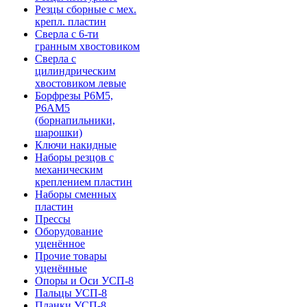
Резцы сборные с мех.
крепл. пластин
Сверла с 6-ти
гранным хвостовиком
Сверла с
цилиндрическим
хвостовиком левые
Борфрезы Р6М5,
Р6АМ5
(борнапильники,
шарошки)
Ключи накидные
Наборы резцов с
механическим
креплением пластин
Наборы сменных
пластин
Прессы
Оборудование
уценённое
Прочие товары
уценённые
Опоры и Оси УСП-8
Пальцы УСП-8
Планки УСП-8