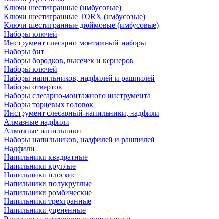
Ключи шестигранные (имбусовые)
Ключи шестигранные TORX (имбусовые)
Ключи шестигранные дюймовые (имбусовые)
Наборы ключей
Инструмент слесарно-монтажный-наборы
Наборы бит
Наборы бородков, высечек и кернеров
Наборы ключей
Наборы напильников, надфилей и рашпилей
Наборы отверток
Наборы слесарно-монтажного инструмента
Наборы торцевых головок
Инструмент слесарный-напильники, надфили
Алмазные надфили
Алмазные напильники
Наборы напильников, надфилей и рашпилей
Надфили
Напильники квадратные
Напильники круглые
Напильники плоские
Напильники полукруглые
Напильники ромбические
Напильники трехгранные
Напильники уценённые
Рашпили и рихтовочные напильники