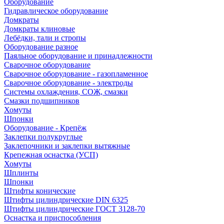
Оборудование
Гидравлическое оборудование
Домкраты
Домкраты клиновые
Лебёдки, тали и стропы
Оборудование разное
Паяльное оборудование и принадлежности
Сварочное оборудование
Сварочное оборудование - газопламенное
Сварочное оборудование - электроды
Системы охлаждения, СОЖ, смазки
Смазки подшипников
Хомуты
Шпонки
Оборудование - Крепёж
Заклепки полукруглые
Заклепочники и заклепки вытяжные
Крепежная оснастка (УСП)
Хомуты
Шплинты
Шпонки
Штифты конические
Штифты цилиндрические DIN 6325
Штифты цилиндрические ГОСТ 3128-70
Оснастка и приспособления