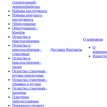
строительный-
деревообработка
Наборы инструмента
Наборы режущего
инструмента
Оборудование
Оборудование -
Крепёж
Оснастка и
О компании
приспособления
Оснастка и
О
приспособления -
Доставка
Контакты
компани
станочные
Новости
Оснастка и
приспособления -
тиски
Оснастка станочная -
втулки переходные
Оснастка станочная -
оправки и втулки
Оснастка станочная -
патроны
Пластины
твёрдосплавные
Пневмоинструмент