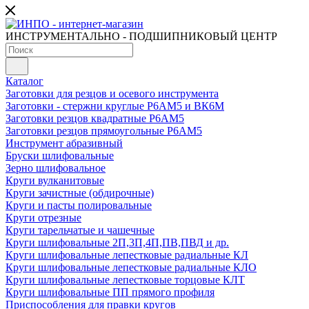
ИНСТРУМЕНТАЛЬНО - ПОДШИПНИКОВЫЙ ЦЕНТР
Каталог
Заготовки для резцов и осевого инструмента
Заготовки - стержни круглые Р6АМ5 и ВК6М
Заготовки резцов квадратные Р6АМ5
Заготовки резцов прямоугольные Р6АМ5
Инструмент абразивный
Бруски шлифовальные
Зерно шлифовальное
Круги вулканитовые
Круги зачистные (обдирочные)
Круги и пасты полировальные
Круги отрезные
Круги тарельчатые и чашечные
Круги шлифовальные 2П,3П,4П,ПВ,ПВД и др.
Круги шлифовальные лепестковые радиальные КЛ
Круги шлифовальные лепестковые радиальные КЛО
Круги шлифовальные лепестковые торцовые КЛТ
Круги шлифовальные ПП прямого профиля
Приспособления для правки кругов