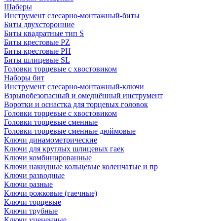
Шаберы
Инструмент слесарно-монтажный-биты
Биты двухсторонние
Биты квадратные тип S
Биты крестовые РZ
Биты крестовые РН
Биты шлицевые SL
Головки торцевые с хвостовиком
Наборы бит
Инструмент слесарно-монтажный-ключи
Взрывобезопасный и омеднённый инструмент
Воротки и оснаcтка для торцевых головок
Головки торцевые с хвостовиком
Головки торцевые сменные
Головки торцевые сменные дюймовые
Ключи динамометрические
Ключи для круглых шлицевых гаек
Ключи комбинированные
Ключи накидные кольцевые коленчатые и пр
Ключи разводные
Ключи разные
Ключи рожковые (гаечные)
Ключи торцевые
Ключи трубные
Ключи уцененные