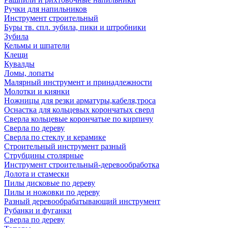
Ручки для напильников
Инструмент строительный
Буры тв. спл. зубила, пики и штробники
Зубила
Кельмы и шпатели
Клещи
Кувалды
Ломы, лопаты
Малярный инструмент и принадлежности
Молотки и киянки
Ножницы для резки арматуры,кабеля,троса
Оснастка для кольцевых корончатых сверл
Сверла кольцевые корончатые по кирпичу
Сверла по дереву
Сверла по стеклу и керамике
Строительный инструмент разный
Струбцины столярные
Инструмент строительный-деревообработка
Долота и стамески
Пилы дисковые по дереву
Пилы и ножовки по дереву
Разный деревообрабатывающий инструмент
Рубанки и фуганки
Сверла по дереву