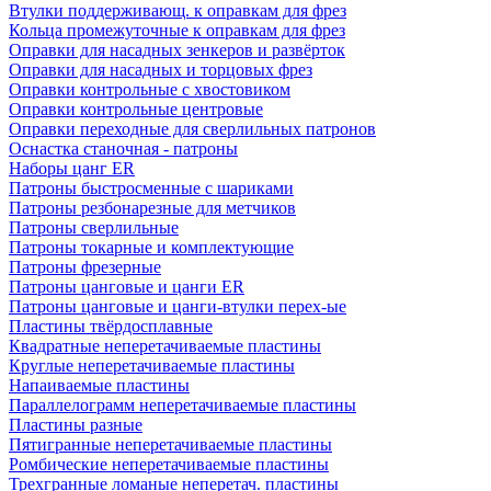
Втулки поддерживающ. к оправкам для фрез
Кольца промежуточные к оправкам для фрез
Оправки для насадных зенкеров и развёрток
Оправки для насадных и торцовых фрез
Оправки контрольные с хвостовиком
Оправки контрольные центровые
Оправки переходные для сверлильных патронов
Оснастка станочная - патроны
Наборы цанг ER
Патроны быстросменные с шариками
Патроны резбонарезные для метчиков
Патроны сверлильные
Патроны токарные и комплектующие
Патроны фрезерные
Патроны цанговые и цанги ER
Патроны цанговые и цанги-втулки перех-ые
Пластины твёрдосплавные
Квадратные неперетачиваемые пластины
Круглые неперетачиваемые пластины
Напаиваемые пластины
Параллелограмм неперетачиваемые пластины
Пластины разные
Пятигранные неперетачиваемые пластины
Ромбические неперетачиваемые пластины
Трехгранные ломаные неперетач. пластины