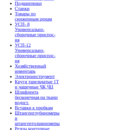
Подшипники
Станки
Товары по
сниженным ценам
УСП- 8
Универсально-
сборочные приспос-
ия
УСП-12
Универсально-
сборочные приспос-
ия
Хозяйственный
инвентарь
Электроинструмент
Круги тарельчатые 1Т
и чашечные ЧК,ЧЦ
Шлифлента
бесконечная на ткани
водост.
Вставки к пробкам
Штангенглубиномеры
и
штангентолщиномеры
Резцы контурные