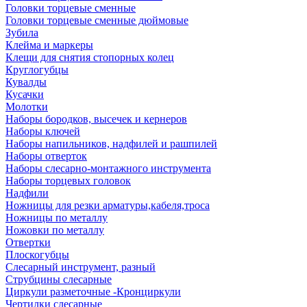
Головки торцевые сменные
Головки торцевые сменные дюймовые
Зубила
Клейма и маркеры
Клещи для снятия стопорных колец
Круглогубцы
Кувалды
Кусачки
Молотки
Наборы бородков, высечек и кернеров
Наборы ключей
Наборы напильников, надфилей и рашпилей
Наборы отверток
Наборы слесарно-монтажного инструмента
Наборы торцевых головок
Надфили
Ножницы для резки арматуры,кабеля,троса
Ножницы по металлу
Ножовки по металлу
Отвертки
Плоскогубцы
Слесарный инструмент, разный
Струбцины слесарные
Циркули разметочные -Кронциркули
Чертилки слесарные