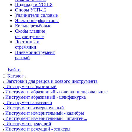
Подкладки УСП-8
Опоры УСП-12
Удлинители силовые
Электроперфораторы
Кольца резьбовые
Скобы гладкие
регулируемые
Лестницы и
стремянки
Пневмоинструмент
разный
Войти
Каталог
Заготовки для резцов и осевого инструмента
Инструмент абразивный
Инструмент абразивный - головки шлифовальные
Инструмент абразивный - шлифшкурка
Инструмент алмазный
Инструмент измерительный
Инструмент измерительный - калибры
Инструмент измерительный - штанген...
Инструмент режущий
Инструмент режущий - зенкеры