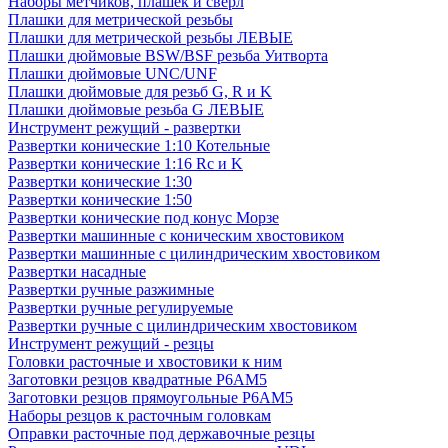
Наборы метчиков, плашек и свёрл
Плашки для метрической резьбы
Плашки для метрической резьбы ЛЕВЫЕ
Плашки дюймовые BSW/BSF резьба Уитворта
Плашки дюймовые UNC/UNF
Плашки дюймовые для резьб G, R и K
Плашки дюймовые резьба G ЛЕВЫЕ
Инструмент режущий - развертки
Развертки конические 1:10 Котельные
Развертки конические 1:16 Rc и K
Развертки конические 1:30
Развертки конические 1:50
Развертки конические под конус Морзе
Развертки машинные с коническим хвостовиком
Развертки машинные с цилиндрическим хвостовиком
Развертки насадные
Развертки ручные разжимные
Развертки ручные регулируемые
Развертки ручные с цилиндрическим хвостовиком
Инструмент режущий - резцы
Головки расточные и хвостовики к ним
Заготовки резцов квадратные Р6АМ5
Заготовки резцов прямоугольные Р6АМ5
Наборы резцов к расточным головкам
Оправки расточные под державочные резцы