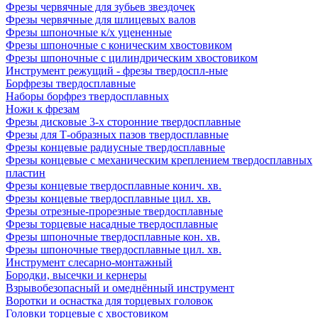
Фрезы червячные для зубьев звездочек
Фрезы червячные для шлицевых валов
Фрезы шпоночные к/х уцененные
Фрезы шпоночные с коническим хвостовиком
Фрезы шпоночные с цилиндрическим хвостовиком
Инструмент режущий - фрезы твердоспл-ные
Борфрезы твердосплавные
Наборы борфрез твердосплавных
Ножи к фрезам
Фрезы дисковые 3-х сторонние твердосплавные
Фрезы для Т-образных пазов твердосплавные
Фрезы концевые радиусные твердосплавные
Фрезы концевые с механическим креплением твердосплавных
пластин
Фрезы концевые твердосплавные конич. хв.
Фрезы концевые твердосплавные цил. хв.
Фрезы отрезные-прорезные твердосплавные
Фрезы торцевые насадные твердосплавные
Фрезы шпоночные твердосплавные кон. хв.
Фрезы шпоночные твердосплавные цил. хв.
Инструмент слесарно-монтажный
Бородки, высечки и кернеры
Взрывобезопасный и омеднённый инструмент
Воротки и оснаcтка для торцевых головок
Головки торцевые с хвостовиком