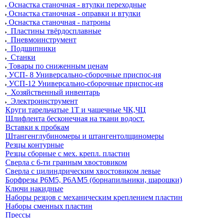
Оснастка станочная - втулки переходные
Оснастка станочная - оправки и втулки
Оснастка станочная - патроны
Пластины твёрдосплавные
Пневмоинструмент
Подшипники
Станки
Товары по сниженным ценам
УСП- 8 Универсально-сборочные приспос-ия
УСП-12 Универсально-сборочные приспос-ия
Хозяйственный инвентарь
Электроинструмент
Круги тарельчатые 1Т и чашечные ЧК,ЧЦ
Шлифлента бесконечная на ткани водост.
Вставки к пробкам
Штангенглубиномеры и штангентолщиномеры
Резцы контурные
Резцы сборные с мех. крепл. пластин
Сверла с 6-ти гранным хвостовиком
Сверла с цилиндрическим хвостовиком левые
Борфрезы Р6М5, Р6АМ5 (борнапильники, шарошки)
Ключи накидные
Наборы резцов с механическим креплением пластин
Наборы сменных пластин
Прессы