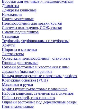
Воротки для метчиков и плашкодержатели
Домкраты
Домкраты клиновые
Наковальни
Плиты монтажные
Приспособления для правки кругов
Системы охлаждения, СОЖ, смазки
Смазки подшипников
Съемники
Трубогибы,трубоприжимы и труборезы
Хомуты
Шприцы и масленки
Экстракторы
Оснастка и приспособления - станочные
Головки делительные
Головки расточные и хвостовики к ним
Державки (накатки) и ролики
Кольца промежуточные к оправкам для фрез
Крепежная оснастка (УСП)
Маховики и ручки
Муфты кулисно-крестовые плавающие
Наборы клиновых ступенчатых прижимов
Наборы сухарей, гаек и шпилек
Оправки расточные под державочные резцы
Плиты монтажные