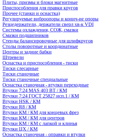
Плиты, призмы и блоки магнитные
Приспособления для правки кругов
Прочее (станки и оснастка)
Регулируемые виброопоры и конич-ие опоры
Резцедержатели, держатели сверл хв-к VDI
Системы охлаждения, СОЖ, смазки
Смазки подшипников
Стенды балансировочные для шлифкругов
Столы поворотные и координатные
Центры и задние бабки
Штревели
Оснастка и приспособления - тиски
Тиски слесарные
Тиски станочные
Тиски станочные специальные
Оснастка станочная - втулки переходные
Втулки 7:24 MAS 403 BT / КМ
Втулки 7:24 ГОСТ 25827 исп.1 / КМ
Втулки HSK / КМ
Втулки R8 / КМ
Втулки КМ / КМ для концевых фрез
Втулки КМ / КМ для центров
Втулки КМ / КМ с лапкой и клинья
Втулки ЦХ / КМ
Оснастка станочная - оправки и втулки