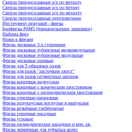
Сверла твердосплавные к/х по металлу
Сверла твердосплавные ц/х по бетону
Сверла твердосплавные ц/х по металлу
Сверла твердосплавные центровочные
Инструмент режущий - фрезы
Борфрезы Р6М5 (борнапильники, шарошки)
Наборы фрез
Ножи к фрезам
Фрезы дисковые 3-х сторонние
Фрезы дисковые зуборезные мелкомодульные
Фрезы дисковые зуборезные модульные
Фрезы дисковые пазовые
Фрезы для Т-образных пазов
Фрезы для пазов "ласточкин хвост"
Фрезы для пазов сегментных шпонок
Фрезы концевые радиусные
Фрезы концевые с коническим хвостовиком
Фрезы концевые с цилиндрическим хвостовиком
Фрезы отрезные-прорезные
Фрезы полукруглые вогнутые и выпуклые
Фрезы резьбовые гребёнчатые
Фрезы торцевые насадные
Фрезы угловые
Фрезы цилиндрические насадные и кон. хв.
Фрезы червячные для зубчатых колес