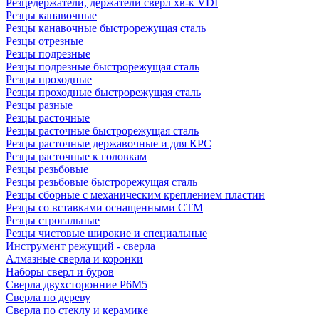
Резцедержатели, держатели сверл хв-к VDI
Резцы канавочные
Резцы канавочные быстрорежущая сталь
Резцы отрезные
Резцы подрезные
Резцы подрезные быстрорежущая сталь
Резцы проходные
Резцы проходные быстрорежущая сталь
Резцы разные
Резцы расточные
Резцы расточные быстрорежущая сталь
Резцы расточные державочные и для КРС
Резцы расточные к головкам
Резцы резьбовые
Резцы резьбовые быстрорежущая сталь
Резцы сборные с механическим креплением пластин
Резцы со вставками оснащенными СТМ
Резцы строгальные
Резцы чистовые широкие и специальные
Инструмент режущий - сверла
Алмазные сверла и коронки
Наборы сверл и буров
Сверла двухсторонние Р6М5
Сверла по дереву
Сверла по стеклу и керамике