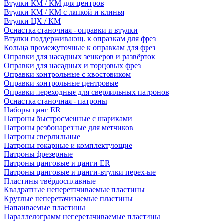
Втулки КМ / КМ для центров
Втулки КМ / КМ с лапкой и клинья
Втулки ЦХ / КМ
Оснастка станочная - оправки и втулки
Втулки поддерживающ. к оправкам для фрез
Кольца промежуточные к оправкам для фрез
Оправки для насадных зенкеров и развёрток
Оправки для насадных и торцовых фрез
Оправки контрольные с хвостовиком
Оправки контрольные центровые
Оправки переходные для сверлильных патронов
Оснастка станочная - патроны
Наборы цанг ER
Патроны быстросменные с шариками
Патроны резбонарезные для метчиков
Патроны сверлильные
Патроны токарные и комплектующие
Патроны фрезерные
Патроны цанговые и цанги ER
Патроны цанговые и цанги-втулки перех-ые
Пластины твёрдосплавные
Квадратные неперетачиваемые пластины
Круглые неперетачиваемые пластины
Напаиваемые пластины
Параллелограмм неперетачиваемые пластины