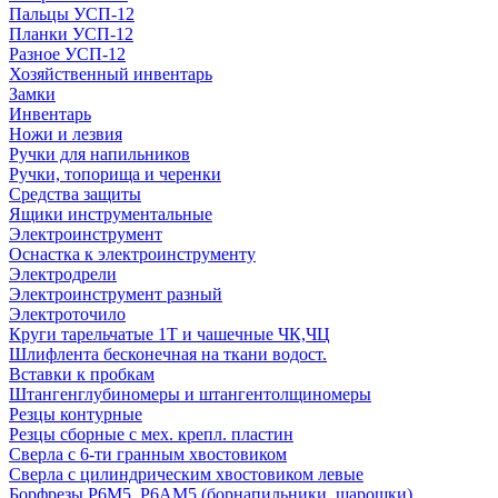
Пальцы УСП-12
Планки УСП-12
Разное УСП-12
Хозяйственный инвентарь
Замки
Инвентарь
Ножи и лезвия
Ручки для напильников
Ручки, топорища и черенки
Средства защиты
Ящики инструментальные
Электроинструмент
Оснастка к электроинструменту
Электродрели
Электроинструмент разный
Электроточило
Круги тарельчатые 1Т и чашечные ЧК,ЧЦ
Шлифлента бесконечная на ткани водост.
Вставки к пробкам
Штангенглубиномеры и штангентолщиномеры
Резцы контурные
Резцы сборные с мех. крепл. пластин
Сверла с 6-ти гранным хвостовиком
Сверла с цилиндрическим хвостовиком левые
Борфрезы Р6М5, Р6АМ5 (борнапильники, шарошки)