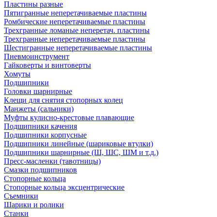
Пластины разные
Пятигранные неперетачиваемые пластины
Ромбические неперетачиваемые пластины
Трехгранные ломаные неперетач. пластины
Трехгранные неперетачиваемые пластины
Шестигранные неперетачиваемые пластины
Пневмоинструмент
Гайковерты и винтоверты
Хомуты
Подшипники
Головки шарнирные
Клещи для снятия стопорных колец
Манжеты (сальники)
Муфты кулисно-крестовые плавающие
Подшипники качения
Подшипники корпусные
Подшипники линейные (шариковые втулки)
Подшипники шарнирные (Ш, ШС, ШМ и т.д.)
Пресс-масленки (тавотницы)
Смазки подшипников
Стопорные кольца
Стопорные кольца эксцентрические
Съемники
Шарики и ролики
Станки