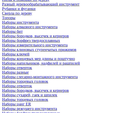
Разный деревообрабатывающий инструмент
Рубанки и фуганки
Сверла по дереву
Топоры
Наборы инструмента
Наборы алмазного инструмента
Наборы бит
Наборы бородков, высечек и кернеров
Наборы борфрез твердосплавных
Наборы измерительного инструмента
Наборы клиновых ступенчатых прижимов
Наборы ключей
Наборы концевых мер длины и поштучно
Наборы напильников, надфилей и рашпилей
Наборы отверток
Наборы разные
Наборы слесарно-монтажного инструмента
Наборы торцевых головок
Наборы отверток
Наборы бородков, высечек и кернеров
Наборы сухарей, гаек и шпилек
Наборы торцевых головок
Наборы цанг ER
Наборы режущего инструмента