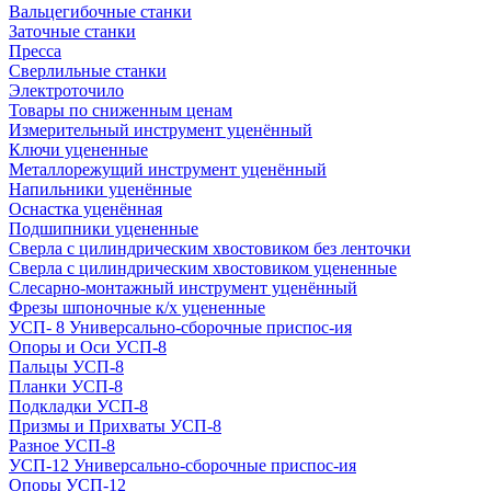
Вальцегибочные станки
Заточные станки
Пресса
Сверлильные станки
Электроточило
Товары по сниженным ценам
Измерительный инструмент уценённый
Ключи уцененные
Металлорежущий инструмент уценённый
Напильники уценённые
Оснастка уценённая
Подшипники уцененные
Сверла с цилиндрическим хвостовиком без ленточки
Сверла с цилиндрическим хвостовиком уцененные
Слесарно-монтажный инструмент уценённый
Фрезы шпоночные к/х уцененные
УСП- 8 Универсально-сборочные приспос-ия
Опоры и Оси УСП-8
Пальцы УСП-8
Планки УСП-8
Подкладки УСП-8
Призмы и Прихваты УСП-8
Разное УСП-8
УСП-12 Универсально-сборочные приспос-ия
Опоры УСП-12