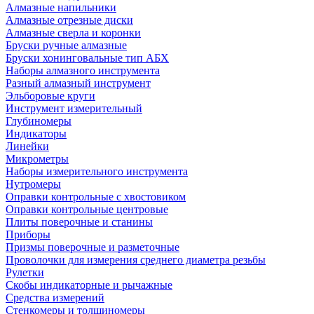
Алмазные напильники
Алмазные отрезные диски
Алмазные сверла и коронки
Бруски ручные алмазные
Бруски хонинговальные тип АБХ
Наборы алмазного инструмента
Разный алмазный инструмент
Эльборовые круги
Инструмент измерительный
Глубиномеры
Индикаторы
Линейки
Микрометры
Наборы измерительного инструмента
Нутромеры
Оправки контрольные с хвостовиком
Оправки контрольные центровые
Плиты поверочные и станины
Приборы
Призмы поверочные и разметочные
Проволочки для измерения среднего диаметра резьбы
Рулетки
Скобы индикаторные и рычажные
Средства измерений
Стенкомеры и толщиномеры