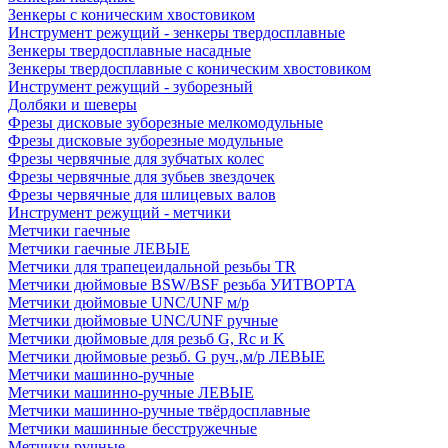
Зенкеры с коническим хвостовиком
Инструмент режущий - зенкеры твердосплавные
Зенкеры твердосплавные насадные
Зенкеры твердосплавные с коническим хвостовиком
Инструмент режущий - зуборезный
Долбяки и шеверы
Фрезы дисковые зуборезные мелкомодульные
Фрезы дисковые зуборезные модульные
Фрезы червячные для зубчатых колес
Фрезы червячные для зубьев звездочек
Фрезы червячные для шлицевых валов
Инструмент режущий - метчики
Метчики гаечные
Метчики гаечные ЛЕВЫЕ
Метчики для трапецеидальной резьбы TR
Метчики дюймовые BSW/BSF резьба УИТВОРТА
Метчики дюймовые UNC/UNF м/р
Метчики дюймовые UNC/UNF ручные
Метчики дюймовые для резьб G, Rc и K
Метчики дюймовые резьб. G руч.,м/р ЛЕВЫЕ
Метчики машинно-ручные
Метчики машинно-ручные ЛЕВЫЕ
Метчики машинно-ручные твёрдосплавные
Метчики машинные бесстружечные
Метчики ручные