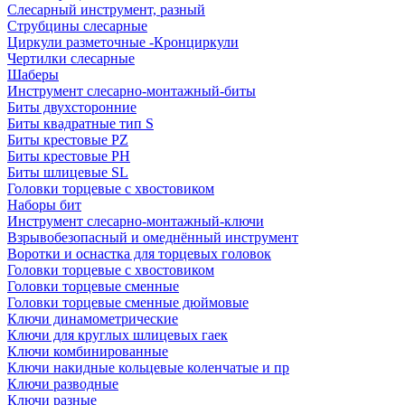
Слесарный инструмент, разный
Струбцины слесарные
Циркули разметочные -Кронциркули
Чертилки слесарные
Шаберы
Инструмент слесарно-монтажный-биты
Биты двухсторонние
Биты квадратные тип S
Биты крестовые РZ
Биты крестовые РН
Биты шлицевые SL
Головки торцевые с хвостовиком
Наборы бит
Инструмент слесарно-монтажный-ключи
Взрывобезопасный и омеднённый инструмент
Воротки и оснаcтка для торцевых головок
Головки торцевые с хвостовиком
Головки торцевые сменные
Головки торцевые сменные дюймовые
Ключи динамометрические
Ключи для круглых шлицевых гаек
Ключи комбинированные
Ключи накидные кольцевые коленчатые и пр
Ключи разводные
Ключи разные