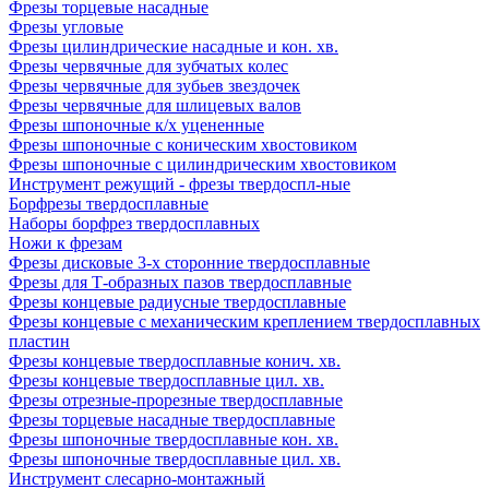
Фрезы торцевые насадные
Фрезы угловые
Фрезы цилиндрические насадные и кон. хв.
Фрезы червячные для зубчатых колес
Фрезы червячные для зубьев звездочек
Фрезы червячные для шлицевых валов
Фрезы шпоночные к/х уцененные
Фрезы шпоночные с коническим хвостовиком
Фрезы шпоночные с цилиндрическим хвостовиком
Инструмент режущий - фрезы твердоспл-ные
Борфрезы твердосплавные
Наборы борфрез твердосплавных
Ножи к фрезам
Фрезы дисковые 3-х сторонние твердосплавные
Фрезы для Т-образных пазов твердосплавные
Фрезы концевые радиусные твердосплавные
Фрезы концевые с механическим креплением твердосплавных
пластин
Фрезы концевые твердосплавные конич. хв.
Фрезы концевые твердосплавные цил. хв.
Фрезы отрезные-прорезные твердосплавные
Фрезы торцевые насадные твердосплавные
Фрезы шпоночные твердосплавные кон. хв.
Фрезы шпоночные твердосплавные цил. хв.
Инструмент слесарно-монтажный