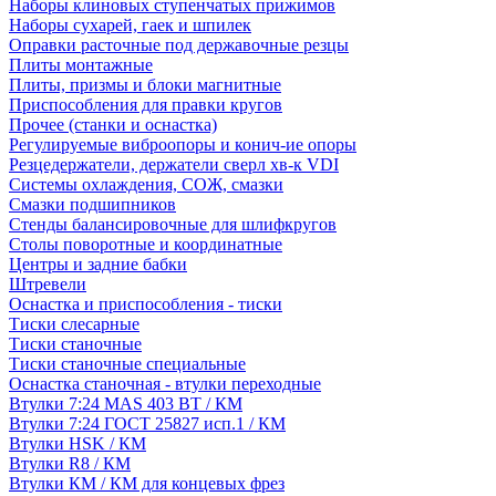
Наборы клиновых ступенчатых прижимов
Наборы сухарей, гаек и шпилек
Оправки расточные под державочные резцы
Плиты монтажные
Плиты, призмы и блоки магнитные
Приспособления для правки кругов
Прочее (станки и оснастка)
Регулируемые виброопоры и конич-ие опоры
Резцедержатели, держатели сверл хв-к VDI
Системы охлаждения, СОЖ, смазки
Смазки подшипников
Стенды балансировочные для шлифкругов
Столы поворотные и координатные
Центры и задние бабки
Штревели
Оснастка и приспособления - тиски
Тиски слесарные
Тиски станочные
Тиски станочные специальные
Оснастка станочная - втулки переходные
Втулки 7:24 MAS 403 BT / КМ
Втулки 7:24 ГОСТ 25827 исп.1 / КМ
Втулки HSK / КМ
Втулки R8 / КМ
Втулки КМ / КМ для концевых фрез