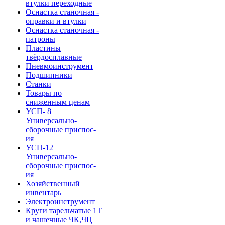
втулки переходные
Оснастка станочная -
оправки и втулки
Оснастка станочная -
патроны
Пластины
твёрдосплавные
Пневмоинструмент
Подшипники
Станки
Товары по
сниженным ценам
УСП- 8
Универсально-
сборочные приспос-
ия
УСП-12
Универсально-
сборочные приспос-
ия
Хозяйственный
инвентарь
Электроинструмент
Круги тарельчатые 1Т
и чашечные ЧК,ЧЦ