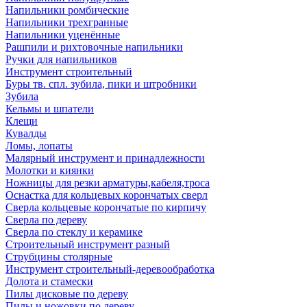
Напильники ромбические
Напильники трехгранные
Напильники уценённые
Рашпили и рихтовочные напильники
Ручки для напильников
Инструмент строительный
Буры тв. спл. зубила, пики и штробники
Зубила
Кельмы и шпатели
Клещи
Кувалды
Ломы, лопаты
Малярный инструмент и принадлежности
Молотки и киянки
Ножницы для резки арматуры,кабеля,троса
Оснастка для кольцевых корончатых сверл
Сверла кольцевые корончатые по кирпичу
Сверла по дереву
Сверла по стеклу и керамике
Строительный инструмент разный
Струбцины столярные
Инструмент строительный-деревообработка
Долота и стамески
Пилы дисковые по дереву
Пилы и ножовки по дереву