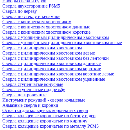
Наборы сверл и буров
Сверла двухсторонние Р6М5
Сверла по дереву
Сверла по стеклу и керамике
Сверла с коническим хвостовиком
Сверла с коническим хвостовиком длинные
Сверла с коническим хвостовиком короткие
Сверла с утолщённым цилиндрическим хвостовиком
Сверла с утолщённым цилиндрическим хвостовиком левые
Сверла с цилиндрическим хвостовиком
Сверла с цилиндрическим хвостовиком левые
Сверла с цилиндрическим хвостовиком без ленточки
Сверла с цилиндрическим хвостовиком длинные
Сверла с цилиндрическим хвостовиком короткие
Сверла с цилиндрическим хвостовиком короткие левые
Сверла с цилиндрическим хвостовиком уцененные
Сверла ступенчатые конусные
Сверла ступенчатые под резьбу
Сверла центровочные
Инструмент режущий - сверла кольцевые
Алмазные сверла и коронки
Оснастка для кольцевых корончатых сверл
Сверла кольцевые корончатые по бетону и дер
Сверла кольцевые корончатые по кирпичу
Сверла кольцевые корончатые по металлу Р6М5