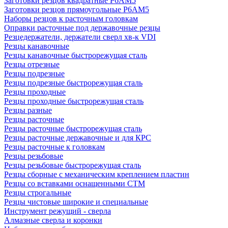
Заготовки резцов квадратные Р6АМ5
Заготовки резцов прямоугольные Р6АМ5
Наборы резцов к расточным головкам
Оправки расточные под державочные резцы
Резцедержатели, держатели сверл хв-к VDI
Резцы канавочные
Резцы канавочные быстрорежущая сталь
Резцы отрезные
Резцы подрезные
Резцы подрезные быстрорежущая сталь
Резцы проходные
Резцы проходные быстрорежущая сталь
Резцы разные
Резцы расточные
Резцы расточные быстрорежущая сталь
Резцы расточные державочные и для КРС
Резцы расточные к головкам
Резцы резьбовые
Резцы резьбовые быстрорежущая сталь
Резцы сборные с механическим креплением пластин
Резцы со вставками оснащенными СТМ
Резцы строгальные
Резцы чистовые широкие и специальные
Инструмент режущий - сверла
Алмазные сверла и коронки