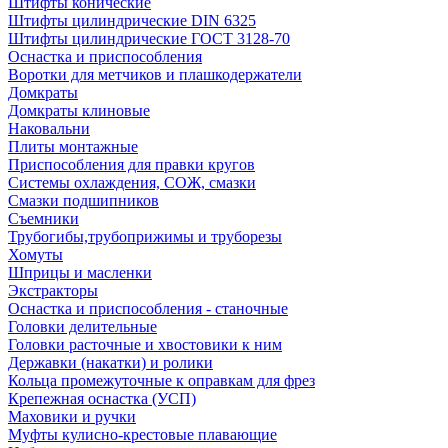
Штифты конические
Штифты цилиндрические DIN 6325
Штифты цилиндрические ГОСТ 3128-70
Оснастка и приспособления
Воротки для метчиков и плашкодержатели
Домкраты
Домкраты клиновые
Наковальни
Плиты монтажные
Приспособления для правки кругов
Системы охлаждения, СОЖ, смазки
Смазки подшипников
Съемники
Трубогибы,трубоприжимы и труборезы
Хомуты
Шприцы и масленки
Экстракторы
Оснастка и приспособления - станочные
Головки делительные
Головки расточные и хвостовики к ним
Державки (накатки) и ролики
Кольца промежуточные к оправкам для фрез
Крепежная оснастка (УСП)
Маховики и ручки
Муфты кулисно-крестовые плавающие