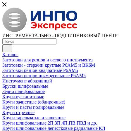
ИНСТРУМЕНТАЛЬНО - ПОДШИПНИКОВЫЙ ЦЕНТР
Каталог
Заготовки для резцов и осевого инструмента
Заготовки - стержни круглые Р6АМ5 и ВК6М
Заготовки резцов квадратные Р6АМ5
Заготовки резцов прямоугольные Р6АМ5
Инструмент абразивный
Бруски шлифовальные
Зерно шлифовальное
Круги вулканитовые
Круги зачистные (обдирочные)
Круги и пасты полировальные
Круги отрезные
Круги тарельчатые и чашечные
Круги шлифовальные 2П,3П,4П,ПВ,ПВД и др.
Круги шлифовальные лепестковые радиальные КЛ