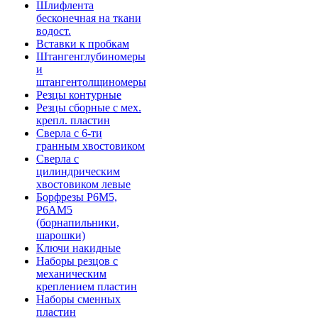
Шлифлента
бесконечная на ткани
водост.
Вставки к пробкам
Штангенглубиномеры
и
штангентолщиномеры
Резцы контурные
Резцы сборные с мех.
крепл. пластин
Сверла с 6-ти
гранным хвостовиком
Сверла с
цилиндрическим
хвостовиком левые
Борфрезы Р6М5,
Р6АМ5
(борнапильники,
шарошки)
Ключи накидные
Наборы резцов с
механическим
креплением пластин
Наборы сменных
пластин