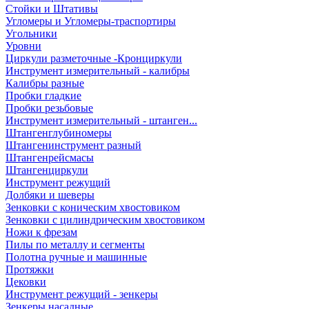
Стойки и Штативы
Угломеры и Угломеры-траспортиры
Угольники
Уровни
Циркули разметочные -Кронциркули
Инструмент измерительный - калибры
Калибры разные
Пробки гладкие
Пробки резьбовые
Инструмент измерительный - штанген...
Штангенглубиномеры
Штангенинструмент разный
Штангенрейсмасы
Штангенциркули
Инструмент режущий
Долбяки и шеверы
Зенковки с коническим хвостовиком
Зенковки с цилиндрическим хвостовиком
Ножи к фрезам
Пилы по металлу и сегменты
Полотна ручные и машинные
Протяжки
Цековки
Инструмент режущий - зенкеры
Зенкеры насадные