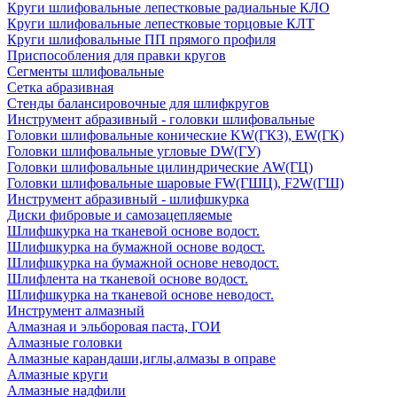
Круги шлифовальные лепестковые радиальные КЛО
Круги шлифовальные лепестковые торцовые КЛТ
Круги шлифовальные ПП прямого профиля
Приспособления для правки кругов
Сегменты шлифовальные
Сетка абразивная
Стенды балансировочные для шлифкругов
Инструмент абразивный - головки шлифовальные
Головки шлифовальные конические KW(ГКЗ), EW(ГК)
Головки шлифовальные угловые DW(ГУ)
Головки шлифовальные цилиндрические AW(ГЦ)
Головки шлифовальные шаровые FW(ГШЦ), F2W(ГШ)
Инструмент абразивный - шлифшкурка
Диски фибровые и самозацепляемые
Шлифшкурка на тканевой основе водост.
Шлифшкурка на бумажной основе водост.
Шлифшкурка на бумажной основе неводост.
Шлифлента на тканевой основе водост.
Шлифшкурка на тканевой основе неводост.
Инструмент алмазный
Алмазная и эльборовая паста, ГОИ
Алмазные головки
Алмазные карандаши,иглы,алмазы в оправе
Алмазные круги
Алмазные надфили