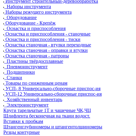
Инструмент строительный-деревообработка
Наборы инструмента
Наборы режущего инструмента
Оборудование
Оборудование - Крепёж
Оснастка и приспособления
Оснастка и приспособления - станочные
Оснастка и приспособления - тиски
Оснастка станочная - втулки переходные
Оснастка станочная - оправки и втулки
Оснастка станочная - патроны
Пластины твёрдосплавные
Пневмоинструмент
Подшипники
Станки
Товары по сниженным ценам
УСП- 8 Универсально-сборочные приспос-ия
УСП-12 Универсально-сборочные приспос-ия
Хозяйственный инвентарь
Электроинструмент
Круги тарельчатые 1Т и чашечные ЧК,ЧЦ
Шлифлента бесконечная на ткани водост.
Вставки к пробкам
Штангенглубиномеры и штангентолщиномеры
Резцы контурные