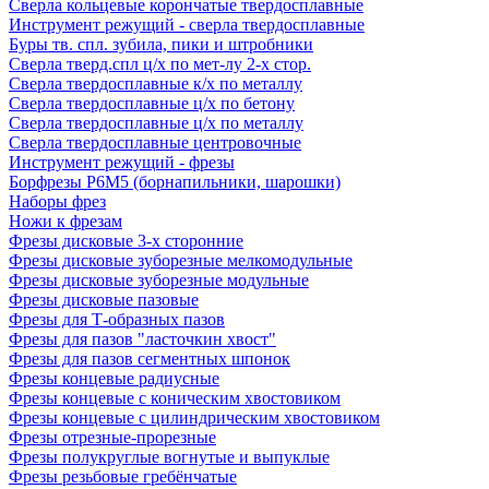
Сверла кольцевые корончатые твердосплавные
Инструмент режущий - сверла твердосплавные
Буры тв. спл. зубила, пики и штробники
Сверла тверд.спл ц/х по мет-лу 2-х стор.
Сверла твердосплавные к/х по металлу
Сверла твердосплавные ц/х по бетону
Сверла твердосплавные ц/х по металлу
Сверла твердосплавные центровочные
Инструмент режущий - фрезы
Борфрезы Р6М5 (борнапильники, шарошки)
Наборы фрез
Ножи к фрезам
Фрезы дисковые 3-х сторонние
Фрезы дисковые зуборезные мелкомодульные
Фрезы дисковые зуборезные модульные
Фрезы дисковые пазовые
Фрезы для Т-образных пазов
Фрезы для пазов "ласточкин хвост"
Фрезы для пазов сегментных шпонок
Фрезы концевые радиусные
Фрезы концевые с коническим хвостовиком
Фрезы концевые с цилиндрическим хвостовиком
Фрезы отрезные-прорезные
Фрезы полукруглые вогнутые и выпуклые
Фрезы резьбовые гребёнчатые