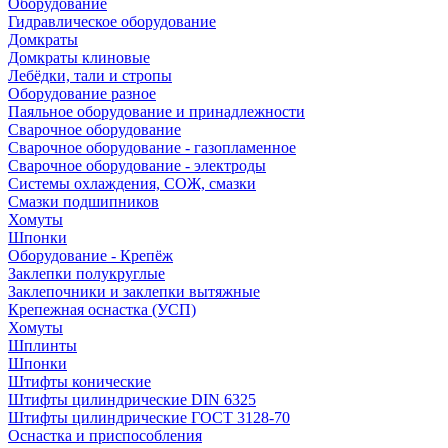
Оборудование
Гидравлическое оборудование
Домкраты
Домкраты клиновые
Лебёдки, тали и стропы
Оборудование разное
Паяльное оборудование и принадлежности
Сварочное оборудование
Сварочное оборудование - газопламенное
Сварочное оборудование - электроды
Системы охлаждения, СОЖ, смазки
Смазки подшипников
Хомуты
Шпонки
Оборудование - Крепёж
Заклепки полукруглые
Заклепочники и заклепки вытяжные
Крепежная оснастка (УСП)
Хомуты
Шплинты
Шпонки
Штифты конические
Штифты цилиндрические DIN 6325
Штифты цилиндрические ГОСТ 3128-70
Оснастка и приспособления