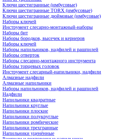
Ключи шестигранные (имбусовые)
Ключи шестигранные TORX (имбусовые)
Ключи шестигранные дюймовые (имбусовые)
Наборы ключей
Инструмент слесарно-монтажный-наборы
Наборы бит
Наборы бородков, высечек и кернеров
Наборы ключей
Наборы напильников, надфилей и рашпилей
Наборы отверток
Наборы слесарно-монтажного инструмента
Наборы торцевых головок
Инструмент слесарный-напильники, надфили
Алмазные надфили
Алмазные напильники
Наборы напильников, надфилей и рашпилей
Надфили
Напильники квадратные
Напильники круглые
Напильники плоские
Напильники полукруглые
Напильники ромбические
Напильники трехгранные
Напильники уценённые
Рашпили и рихтовочные напильники