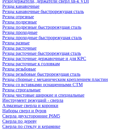
Резцедержатели, держатели сверл хв-к VDI
Резцы канавочные
Резцы канавочные быстрорежущая сталь
Резцы отрезные
Резцы подрезные
Резцы подрезные быстрорежущая сталь
Резцы проходные
Резцы проходные быстрорежущая сталь
Резцы разные
Резцы расточные
Резцы расточные быстрорежущая сталь
Резцы расточные державочные и для КРС
Резцы расточные к головкам
Резцы резьбовые
Резцы резьбовые быстрорежущая сталь
Резцы сборные с механическим креплением пластин
Резцы со вставками оснащенными СТМ
Резцы строгальные
Резцы чистовые широкие и специальные
Инструмент режущий - сверла
Алмазные сверла и коронки
Наборы сверл и буров
Сверла двухсторонние Р6М5
Сверла по дереву
Сверла по стеклу и керамике