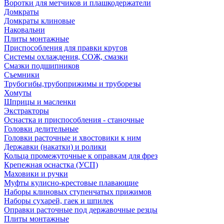
Воротки для метчиков и плашкодержатели
Домкраты
Домкраты клиновые
Наковальни
Плиты монтажные
Приспособления для правки кругов
Системы охлаждения, СОЖ, смазки
Смазки подшипников
Съемники
Трубогибы,трубоприжимы и труборезы
Хомуты
Шприцы и масленки
Экстракторы
Оснастка и приспособления - станочные
Головки делительные
Головки расточные и хвостовики к ним
Державки (накатки) и ролики
Кольца промежуточные к оправкам для фрез
Крепежная оснастка (УСП)
Маховики и ручки
Муфты кулисно-крестовые плавающие
Наборы клиновых ступенчатых прижимов
Наборы сухарей, гаек и шпилек
Оправки расточные под державочные резцы
Плиты монтажные