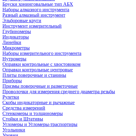
Бруски хонинговальные тип АБХ
Наборы алмазного инструмента
Разный алмазный инструмент
Эльборовые круги
Инструмент измерительный
Глубиномеры
Индикаторы
Линейки
Микрометры
Наборы измерительного инструмента
Нутромеры
Оправки контрольные с хвостовиком
Оправки контрольные центровые
Плиты поверочные и станины
Приборы
Призмы поверочные и разметочные
Проволочки для измерения среднего диаметра резьбы
Рулетки
Скобы индикаторные и рычажные
Средства измерений
Стенкомеры и толщиномеры
Стойки и Штативы
Угломеры и Угломеры-траспортиры
Угольники
Уровни