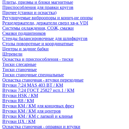
Плиты, призмы и блоки магнитные
Приспособления для правки кругов
Прочее (станки и оснастка)
Регулируемые виброопоры и конич-ие опоры
Резцедержатели, держатели сверл хв-к VDI
Системы охлаждения, СОЖ, смазки
Смазки подшипников
Стенды балансировочные для шлифкругов
Столы поворотные и координатные
Центры и задние бабки
Штревели
Оснастка и приспособления - тиски
Тиски слесарные
Тиски станочные
Тиски станочные специальные
Оснастка станочная - втулки переходные
Втулки 7:24 MAS 403 BT / КМ
Втулки 7:24 ГОСТ 25827 исп.1 / КМ
Втулки HSK / КМ
Втулки R8 / КМ
Втулки КМ / КМ для концевых фрез
Втулки КМ / КМ для центров
Втулки КМ / КМ с лапкой и клинья
Втулки ЦХ / КМ
Оснастка станочная - оправки и втулки