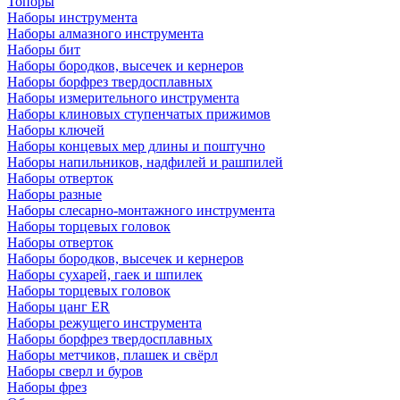
Топоры
Наборы инструмента
Наборы алмазного инструмента
Наборы бит
Наборы бородков, высечек и кернеров
Наборы борфрез твердосплавных
Наборы измерительного инструмента
Наборы клиновых ступенчатых прижимов
Наборы ключей
Наборы концевых мер длины и поштучно
Наборы напильников, надфилей и рашпилей
Наборы отверток
Наборы разные
Наборы слесарно-монтажного инструмента
Наборы торцевых головок
Наборы отверток
Наборы бородков, высечек и кернеров
Наборы сухарей, гаек и шпилек
Наборы торцевых головок
Наборы цанг ER
Наборы режущего инструмента
Наборы борфрез твердосплавных
Наборы метчиков, плашек и свёрл
Наборы сверл и буров
Наборы фрез