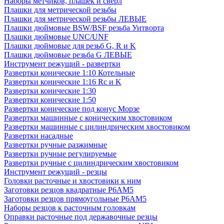
Наборы метчиков, плашек и свёрл
Плашки для метрической резьбы
Плашки для метрической резьбы ЛЕВЫЕ
Плашки дюймовые BSW/BSF резьба Уитворта
Плашки дюймовые UNC/UNF
Плашки дюймовые для резьб G, R и K
Плашки дюймовые резьба G ЛЕВЫЕ
Инструмент режущий - развертки
Развертки конические 1:10 Котельные
Развертки конические 1:16 Rc и K
Развертки конические 1:30
Развертки конические 1:50
Развертки конические под конус Морзе
Развертки машинные с коническим хвостовиком
Развертки машинные с цилиндрическим хвостовиком
Развертки насадные
Развертки ручные разжимные
Развертки ручные регулируемые
Развертки ручные с цилиндрическим хвостовиком
Инструмент режущий - резцы
Головки расточные и хвостовики к ним
Заготовки резцов квадратные Р6АМ5
Заготовки резцов прямоугольные Р6АМ5
Наборы резцов к расточным головкам
Оправки расточные под державочные резцы