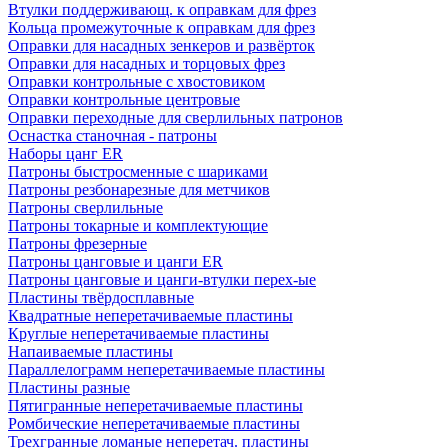
Втулки поддерживающ. к оправкам для фрез
Кольца промежуточные к оправкам для фрез
Оправки для насадных зенкеров и развёрток
Оправки для насадных и торцовых фрез
Оправки контрольные с хвостовиком
Оправки контрольные центровые
Оправки переходные для сверлильных патронов
Оснастка станочная - патроны
Наборы цанг ER
Патроны быстросменные с шариками
Патроны резбонарезные для метчиков
Патроны сверлильные
Патроны токарные и комплектующие
Патроны фрезерные
Патроны цанговые и цанги ER
Патроны цанговые и цанги-втулки перех-ые
Пластины твёрдосплавные
Квадратные неперетачиваемые пластины
Круглые неперетачиваемые пластины
Напаиваемые пластины
Параллелограмм неперетачиваемые пластины
Пластины разные
Пятигранные неперетачиваемые пластины
Ромбические неперетачиваемые пластины
Трехгранные ломаные неперетач. пластины