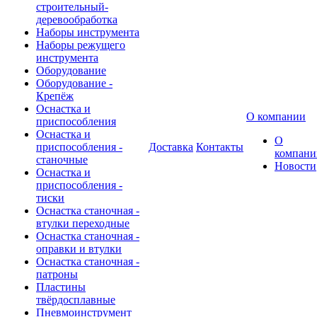
строительный-
деревообработка
Наборы инструмента
Наборы режущего
инструмента
Оборудование
Оборудование -
Крепёж
Оснастка и
О компании
приспособления
Оснастка и
О
приспособления -
Доставка
Контакты
компани
станочные
Новости
Оснастка и
приспособления -
тиски
Оснастка станочная -
втулки переходные
Оснастка станочная -
оправки и втулки
Оснастка станочная -
патроны
Пластины
твёрдосплавные
Пневмоинструмент