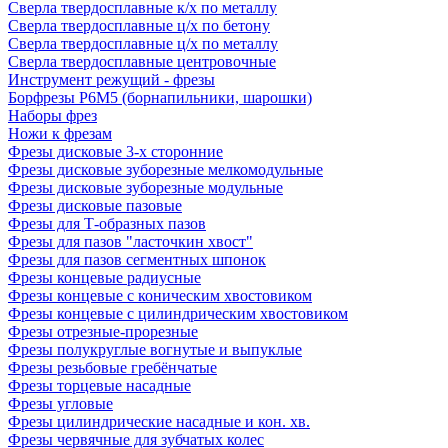
Сверла твердосплавные к/х по металлу
Сверла твердосплавные ц/х по бетону
Сверла твердосплавные ц/х по металлу
Сверла твердосплавные центровочные
Инструмент режущий - фрезы
Борфрезы Р6М5 (борнапильники, шарошки)
Наборы фрез
Ножи к фрезам
Фрезы дисковые 3-х сторонние
Фрезы дисковые зуборезные мелкомодульные
Фрезы дисковые зуборезные модульные
Фрезы дисковые пазовые
Фрезы для Т-образных пазов
Фрезы для пазов "ласточкин хвост"
Фрезы для пазов сегментных шпонок
Фрезы концевые радиусные
Фрезы концевые с коническим хвостовиком
Фрезы концевые с цилиндрическим хвостовиком
Фрезы отрезные-прорезные
Фрезы полукруглые вогнутые и выпуклые
Фрезы резьбовые гребёнчатые
Фрезы торцевые насадные
Фрезы угловые
Фрезы цилиндрические насадные и кон. хв.
Фрезы червячные для зубчатых колес