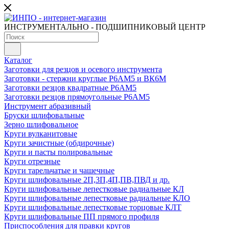
ИНСТРУМЕНТАЛЬНО - ПОДШИПНИКОВЫЙ ЦЕНТР
Каталог
Заготовки для резцов и осевого инструмента
Заготовки - стержни круглые Р6АМ5 и ВК6М
Заготовки резцов квадратные Р6АМ5
Заготовки резцов прямоугольные Р6АМ5
Инструмент абразивный
Бруски шлифовальные
Зерно шлифовальное
Круги вулканитовые
Круги зачистные (обдирочные)
Круги и пасты полировальные
Круги отрезные
Круги тарельчатые и чашечные
Круги шлифовальные 2П,3П,4П,ПВ,ПВД и др.
Круги шлифовальные лепестковые радиальные КЛ
Круги шлифовальные лепестковые радиальные КЛО
Круги шлифовальные лепестковые торцовые КЛТ
Круги шлифовальные ПП прямого профиля
Приспособления для правки кругов