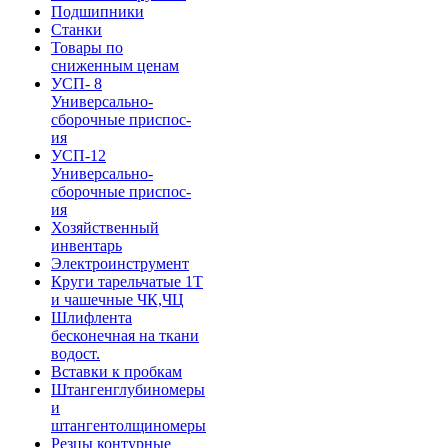
Подшипники
Станки
Товары по
сниженным ценам
УСП- 8
Универсально-
сборочные приспос-
ия
УСП-12
Универсально-
сборочные приспос-
ия
Хозяйственный
инвентарь
Электроинструмент
Круги тарельчатые 1Т
и чашечные ЧК,ЧЦ
Шлифлента
бесконечная на ткани
водост.
Вставки к пробкам
Штангенглубиномеры
и
штангентолщиномеры
Резцы контурные