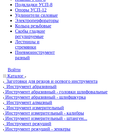
Подкладки УСП-8
Опоры УСП-12
Удлинители силовые
Электроперфораторы
Кольца резьбовые
Скобы гладкие
регулируемые
Лестницы и
стремянки
Пневмоинструмент
разный
Войти
Каталог
Заготовки для резцов и осевого инструмента
Инструмент абразивный
Инструмент абразивный - головки шлифовальные
Инструмент абразивный - шлифшкурка
Инструмент алмазный
Инструмент измерительный
Инструмент измерительный - калибры
Инструмент измерительный - штанген...
Инструмент режущий
Инструмент режущий - зенкеры