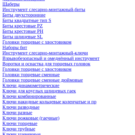
Шаберы
Инструмент слесарно-монтажный-биты
Биты двухсторонние
Биты квадратные тип S
Биты крестовые РZ
Биты крестовые РН
Биты шлицевые SL
Головки торцевые с хвостовиком
Наборы бит
Инструмент слесарно-монтажный-ключи
Взрывобезопасный и омеднённый инструмент
Воротки и оснаcтка для торцевых головок
Головки торцевые с хвостовиком
Головки торцевые сменные
Головки торцевые сменные дюймовые
Ключи динамометрические
Ключи для круглых шлицевых гаек
Ключи комбинированные
Ключи накидные кольцевые коленчатые и пр
Ключи разводные
Ключи разные
Ключи рожковые (гаечные)
Ключи торцевые
Ключи трубные
Ключи уцененные