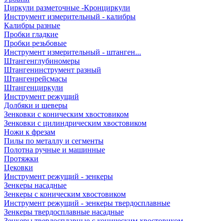
Циркули разметочные -Кронциркули
Инструмент измерительный - калибры
Калибры разные
Пробки гладкие
Пробки резьбовые
Инструмент измерительный - штанген...
Штангенглубиномеры
Штангенинструмент разный
Штангенрейсмасы
Штангенциркули
Инструмент режущий
Долбяки и шеверы
Зенковки с коническим хвостовиком
Зенковки с цилиндрическим хвостовиком
Ножи к фрезам
Пилы по металлу и сегменты
Полотна ручные и машинные
Протяжки
Цековки
Инструмент режущий - зенкеры
Зенкеры насадные
Зенкеры с коническим хвостовиком
Инструмент режущий - зенкеры твердосплавные
Зенкеры твердосплавные насадные
Зенкеры твердосплавные с коническим хвостовиком