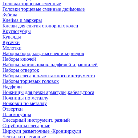
Головки торцевые сменные
Головки торцевые сменные дюймовые
Зубила
Клейма и маркеры
Клещи для снятия стопорных колец
Круглогубцы
Кувалды
Кусачки
Молотки
Наборы бородков, высечек и кернеров
Наборы ключей
Наборы напильников, надфилей и рашпилей
Наборы отверток
Наборы слесарно-монтажного инструмента
Наборы торцевых головок
Надфили
Ножницы для резки арматуры,кабеля,троса
Ножницы по металлу
Ножовки по металлу
Отвертки
Плоскогубцы
Слесарный инструмент, разный
Струбцины слесарные
Циркули разметочные -Кронциркули
Чертилки слесарные