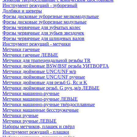
Инструмент режущий - зуборезный
Долбяки и шеверы
Фрезы дисковые зуборезные мелкомодульные
Фрезы дисковые зуборезные модульные
Фрезы червячные для зубчатых колес
Фрезы червячные для зубьев звездочек
Фрезы червячные для шлицевых валов
Инструмент режущий - метчики
Метчики гаечные
Метчики гаечные ЛЕВЫЕ
Метчики для трапецеидальной резьбы TR
Метчики дюймовые BSW/BSF резьба УИТВОРТА
Метчики дюймовые UNC/UNF м/р
Метчики дюймовые UNC/UNF ручные
Метчики дюймовые для резьб G, Rc и K
Метчики дюймовые резьб. G руч.,м/р ЛЕВЫЕ
Метчики машинно-ручные
Метчики машинно-ручные ЛЕВЫЕ
Метчики машинно-ручные твёрдосплавные
Метчики машинные бесстружечные
Метчики ручные
Метчики ручные ЛЕВЫЕ
Наборы метчиков, плашек и свёрл
Инструмент режущий - плашки