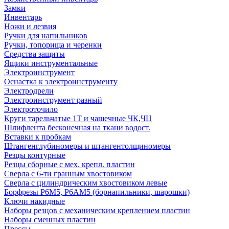
Замки
Инвентарь
Ножи и лезвия
Ручки для напильников
Ручки, топорища и черенки
Средства защиты
Ящики инструментальные
Электроинструмент
Оснастка к электроинструменту
Электродрели
Электроинструмент разный
Электроточило
Круги тарельчатые 1Т и чашечные ЧК,ЧЦ
Шлифлента бесконечная на ткани водост.
Вставки к пробкам
Штангенглубиномеры и штангентолщиномеры
Резцы контурные
Резцы сборные с мех. крепл. пластин
Сверла с 6-ти гранным хвостовиком
Сверла с цилиндрическим хвостовиком левые
Борфрезы Р6М5, Р6АМ5 (борнапильники, шарошки)
Ключи накидные
Наборы резцов с механическим креплением пластин
Наборы сменных пластин
Прессы