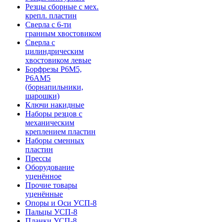
Резцы сборные с мех.
крепл. пластин
Сверла с 6-ти
гранным хвостовиком
Сверла с
цилиндрическим
хвостовиком левые
Борфрезы Р6М5,
Р6АМ5
(борнапильники,
шарошки)
Ключи накидные
Наборы резцов с
механическим
креплением пластин
Наборы сменных
пластин
Прессы
Оборудование
уценённое
Прочие товары
уценённые
Опоры и Оси УСП-8
Пальцы УСП-8
Планки УСП-8