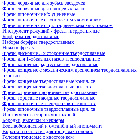
Фрезы червячные для зубьев звездочек
Фрезы червячные для шлицевых валов
Фрезы шпоночные к/х уцененные
Фрезы шпоночные с коническим хвостовиком
Фрезы шпоночные с цилиндрическим хвостовиком
Инструмент режущий - фрезы твердоспл-ные
Борфрезы твердосплавные
Наборы борфрез твердосплавных
Ножи к фрезам
Фрезы дисковые 3-х сторонние твердосплавные
Фрезы для Т-образных пазов твердосплавные
Фрезы концевые радиусные твердосплавные
Фрезы концевые с механическим креплением твердосплавных
пластин
Фрезы концевые твердосплавные конич. хв.
Фрезы концевые твердосплавные цил. хв.
Фрезы отрезные-прорезные твердосплавные
Фрезы торцевые насадные твердосплавные
Фрезы шпоночные твердосплавные кон. хв.
Фрезы шпоночные твердосплавные цил. хв.
Инструмент слесарно-монтажный
Бородки, высечки и кернеры
Взрывобезопасный и омеднённый инструмент
Воротки и оснаcтка для торцевых головок
Головки торцевые с хвостовиком