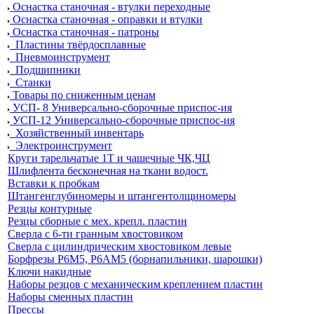
Оснастка станочная - втулки переходные
Оснастка станочная - оправки и втулки
Оснастка станочная - патроны
Пластины твёрдосплавные
Пневмоинструмент
Подшипники
Станки
Товары по сниженным ценам
УСП- 8 Универсально-сборочные приспос-ия
УСП-12 Универсально-сборочные приспос-ия
Хозяйственный инвентарь
Электроинструмент
Круги тарельчатые 1Т и чашечные ЧК,ЧЦ
Шлифлента бесконечная на ткани водост.
Вставки к пробкам
Штангенглубиномеры и штангентолщиномеры
Резцы контурные
Резцы сборные с мех. крепл. пластин
Сверла с 6-ти гранным хвостовиком
Сверла с цилиндрическим хвостовиком левые
Борфрезы Р6М5, Р6АМ5 (борнапильники, шарошки)
Ключи накидные
Наборы резцов с механическим креплением пластин
Наборы сменных пластин
Прессы