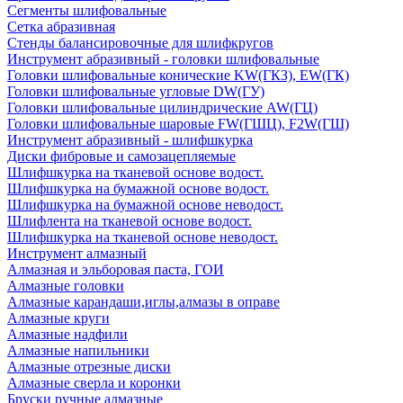
Сегменты шлифовальные
Сетка абразивная
Стенды балансировочные для шлифкругов
Инструмент абразивный - головки шлифовальные
Головки шлифовальные конические KW(ГКЗ), EW(ГК)
Головки шлифовальные угловые DW(ГУ)
Головки шлифовальные цилиндрические AW(ГЦ)
Головки шлифовальные шаровые FW(ГШЦ), F2W(ГШ)
Инструмент абразивный - шлифшкурка
Диски фибровые и самозацепляемые
Шлифшкурка на тканевой основе водост.
Шлифшкурка на бумажной основе водост.
Шлифшкурка на бумажной основе неводост.
Шлифлента на тканевой основе водост.
Шлифшкурка на тканевой основе неводост.
Инструмент алмазный
Алмазная и эльборовая паста, ГОИ
Алмазные головки
Алмазные карандаши,иглы,алмазы в оправе
Алмазные круги
Алмазные надфили
Алмазные напильники
Алмазные отрезные диски
Алмазные сверла и коронки
Бруски ручные алмазные