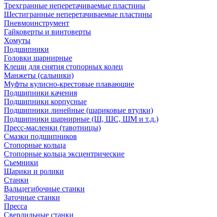
Трехгранные неперетачиваемые пластины
Шестигранные неперетачиваемые пластины
Пневмоинструмент
Гайковерты и винтоверты
Хомуты
Подшипники
Головки шарнирные
Клещи для снятия стопорных колец
Манжеты (сальники)
Муфты кулисно-крестовые плавающие
Подшипники качения
Подшипники корпусные
Подшипники линейные (шариковые втулки)
Подшипники шарнирные (Ш, ШС, ШМ и т.д.)
Пресс-масленки (тавотницы)
Смазки подшипников
Стопорные кольца
Стопорные кольца эксцентрические
Съемники
Шарики и ролики
Станки
Вальцегибочные станки
Заточные станки
Пресса
Сверлильные станки