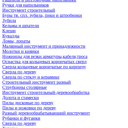
Ручки для напильников
Инструмент строительный
Буры тв. спл. зубила, пики и штробники
Зубила
Кельмы и шпатели
Клещи
Кувалды
Ломы, лопаты
Малярный инструмент и принадлежности
Молотки и киянки
Ножницы для резки арматуры,кабеля,троса
Оснастка для кольцевых корончатых сверл
Сверла кольцевые корончатые по кирпичу
Сверла по дереву
Сверла по стеклу и керамике
Строительный инструмент разный
Струбцины столярные
Инструмент строительный-деревообработка
Долота и стамески
Пилы дисковые по дереву
Пилы и ножовки по дереву
Разный деревообрабатывающий инструмент
Рубанки и фуганки
Сверла по дереву