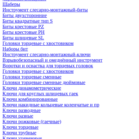
Шаберы
Инструмент слесарно-монтажный-биты
Биты двухсторонние
Биты квадратные тип S
Биты крестовые РZ
Биты крестовые РН
Биты шлицевые SL
Головки торцевые с хвостовиком
Наборы бит
Инструмент слесарно-монтажный-ключи
Взрывобезопасный и омеднённый инструмент
Воротки и оснаcтка для торцевых головок
Головки торцевые с хвостовиком
Головки торцевые сменные
Головки торцевые сменные дюймовые
Ключи динамометрические
Ключи для круглых шлицевых гаек
Ключи комбинированные
Ключи накидные кольцевые коленчатые и пр
Ключи разводные
Ключи разные
Ключи рожковые (гаечные)
Ключи торцевые
Ключи трубные
Ключи уцененные