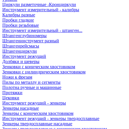
Циркули разметочные -Кронциркули
Инструмент измерительный - калибры
Калибры разные
Пробки гладкие
Пробки резьбовые
Инструмент измерительный - штанген...
Штангенглубиномеры
Штангенинструмент разный
Штангенрейсмасы
Штангенциркули
Инструмент режущий
Долбяки и шеверы
Зенковки с коническим хвостовиком
Зенковки с цилиндрическим хвостовиком
Ножи к фрезам
Пилы по металлу и сегменты
Полотна ручные и машинные
Протяжки
Цековки
Инструмент режущий - зенкеры
Зенкеры насадные
Зенкеры с коническим хвостовиком
Инструмент режущий - зенкеры твердосплавные
Зенкеры твердосплавные насадные
Зенкеры твердосплавные с коническим хвостовиком