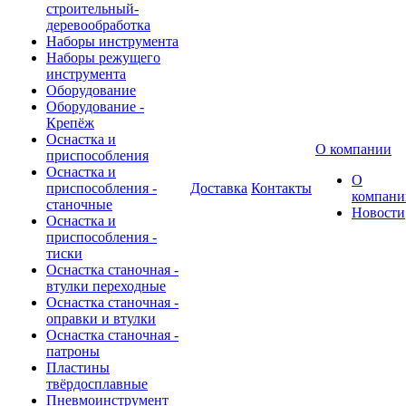
строительный-
деревообработка
Наборы инструмента
Наборы режущего
инструмента
Оборудование
Оборудование -
Крепёж
Оснастка и
О компании
приспособления
Оснастка и
О
приспособления -
Доставка
Контакты
компани
станочные
Новости
Оснастка и
приспособления -
тиски
Оснастка станочная -
втулки переходные
Оснастка станочная -
оправки и втулки
Оснастка станочная -
патроны
Пластины
твёрдосплавные
Пневмоинструмент