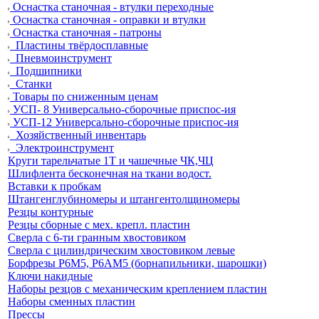
Оснастка станочная - втулки переходные
Оснастка станочная - оправки и втулки
Оснастка станочная - патроны
Пластины твёрдосплавные
Пневмоинструмент
Подшипники
Станки
Товары по сниженным ценам
УСП- 8 Универсально-сборочные приспос-ия
УСП-12 Универсально-сборочные приспос-ия
Хозяйственный инвентарь
Электроинструмент
Круги тарельчатые 1Т и чашечные ЧК,ЧЦ
Шлифлента бесконечная на ткани водост.
Вставки к пробкам
Штангенглубиномеры и штангентолщиномеры
Резцы контурные
Резцы сборные с мех. крепл. пластин
Сверла с 6-ти гранным хвостовиком
Сверла с цилиндрическим хвостовиком левые
Борфрезы Р6М5, Р6АМ5 (борнапильники, шарошки)
Ключи накидные
Наборы резцов с механическим креплением пластин
Наборы сменных пластин
Прессы