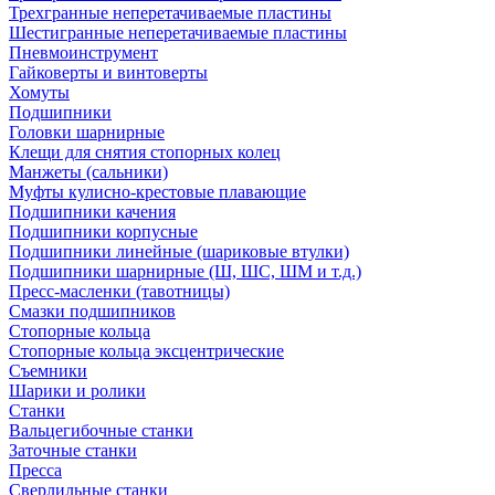
Трехгранные неперетачиваемые пластины
Шестигранные неперетачиваемые пластины
Пневмоинструмент
Гайковерты и винтоверты
Хомуты
Подшипники
Головки шарнирные
Клещи для снятия стопорных колец
Манжеты (сальники)
Муфты кулисно-крестовые плавающие
Подшипники качения
Подшипники корпусные
Подшипники линейные (шариковые втулки)
Подшипники шарнирные (Ш, ШС, ШМ и т.д.)
Пресс-масленки (тавотницы)
Смазки подшипников
Стопорные кольца
Стопорные кольца эксцентрические
Съемники
Шарики и ролики
Станки
Вальцегибочные станки
Заточные станки
Пресса
Сверлильные станки