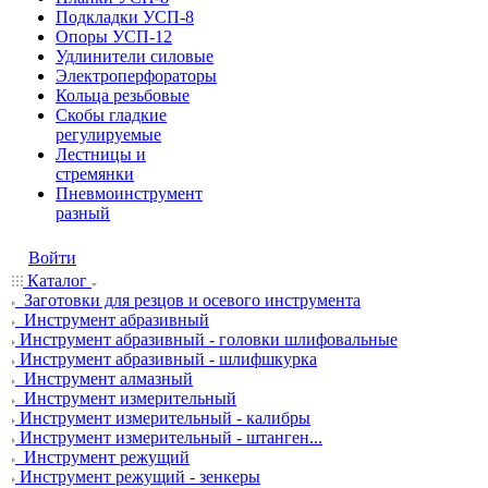
Подкладки УСП-8
Опоры УСП-12
Удлинители силовые
Электроперфораторы
Кольца резьбовые
Скобы гладкие
регулируемые
Лестницы и
стремянки
Пневмоинструмент
разный
Войти
Каталог
Заготовки для резцов и осевого инструмента
Инструмент абразивный
Инструмент абразивный - головки шлифовальные
Инструмент абразивный - шлифшкурка
Инструмент алмазный
Инструмент измерительный
Инструмент измерительный - калибры
Инструмент измерительный - штанген...
Инструмент режущий
Инструмент режущий - зенкеры