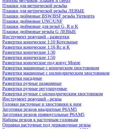
Наборы метчиков, плашек и свёрл
Плашки для метрической резьбы
Плашки для метрической резьбы ЛЕВЫЕ
Плашки дюймовые BSW/BSF резьба Уитворта
Плашки дюймовые UNC/UNF
Плашки дюймовые для резьб G, R и K
Плашки дюймовые резьба G ЛЕВЫЕ
Инструмент режущий - развертки
Развертки конические 1:10 Котельные
Развертки конические 1:16 Rc и K
Развертки конические 1:30
Развертки конические 1:50
Развертки конические под конус Морзе
Развертки машинные с коническим хвостовиком
Развертки машинные с цилиндрическим хвостовиком
Развертки насадные
Развертки ручные разжимные
Развертки ручные регулируемые
Развертки ручные с цилиндрическим хвостовиком
Инструмент режущий - резцы
Головки расточные и хвостовики к ним
Заготовки резцов квадратные Р6АМ5
Заготовки резцов прямоугольные Р6АМ5
Наборы резцов к расточным головкам
Оправки расточные под державочные резцы