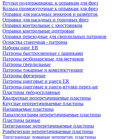
Втулки поддерживающ. к оправкам для фрез
Кольца промежуточные к оправкам для фрез
Оправки для насадных зенкеров и развёрток
Оправки для насадных и торцовых фрез
Оправки контрольные с хвостовиком
Оправки контрольные центровые
Оправки переходные для сверлильных патронов
Оснастка станочная - патроны
Наборы цанг ER
Патроны быстросменные с шариками
Патроны резбонарезные для метчиков
Патроны сверлильные
Патроны токарные и комплектующие
Патроны фрезерные
Патроны цанговые и цанги ER
Патроны цанговые и цанги-втулки перех-ые
Пластины твёрдосплавные
Квадратные неперетачиваемые пластины
Круглые неперетачиваемые пластины
Напаиваемые пластины
Параллелограмм неперетачиваемые пластины
Пластины разные
Пятигранные неперетачиваемые пластины
Ромбические неперетачиваемые пластины
Трехгранные ломаные неперетач. пластины