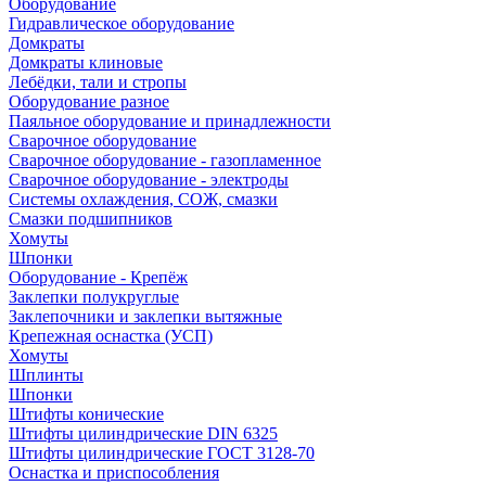
Оборудование
Гидравлическое оборудование
Домкраты
Домкраты клиновые
Лебёдки, тали и стропы
Оборудование разное
Паяльное оборудование и принадлежности
Сварочное оборудование
Сварочное оборудование - газопламенное
Сварочное оборудование - электроды
Системы охлаждения, СОЖ, смазки
Смазки подшипников
Хомуты
Шпонки
Оборудование - Крепёж
Заклепки полукруглые
Заклепочники и заклепки вытяжные
Крепежная оснастка (УСП)
Хомуты
Шплинты
Шпонки
Штифты конические
Штифты цилиндрические DIN 6325
Штифты цилиндрические ГОСТ 3128-70
Оснастка и приспособления