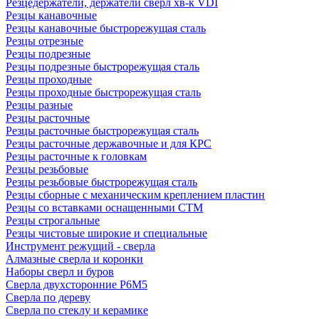
Резцедержатели, держатели сверл хв-к VDI
Резцы канавочные
Резцы канавочные быстрорежущая сталь
Резцы отрезные
Резцы подрезные
Резцы подрезные быстрорежущая сталь
Резцы проходные
Резцы проходные быстрорежущая сталь
Резцы разные
Резцы расточные
Резцы расточные быстрорежущая сталь
Резцы расточные державочные и для КРС
Резцы расточные к головкам
Резцы резьбовые
Резцы резьбовые быстрорежущая сталь
Резцы сборные с механическим креплением пластин
Резцы со вставками оснащенными СТМ
Резцы строгальные
Резцы чистовые широкие и специальные
Инструмент режущий - сверла
Алмазные сверла и коронки
Наборы сверл и буров
Сверла двухсторонние Р6М5
Сверла по дереву
Сверла по стеклу и керамике