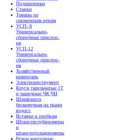
Подшипники
Станки
Товары по
сниженным ценам
УСП- 8
Универсально-
сборочные приспос-
ия
УСП-12
Универсально-
сборочные приспос-
ия
Хозяйственный
инвентарь
Электроинструмент
Круги тарельчатые 1Т
и чашечные ЧК,ЧЦ
Шлифлента
бесконечная на ткани
водост.
Вставки к пробкам
Штангенглубиномеры
и
штангентолщиномеры
Резцы контурные