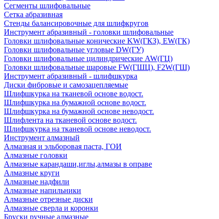
Сегменты шлифовальные
Сетка абразивная
Стенды балансировочные для шлифкругов
Инструмент абразивный - головки шлифовальные
Головки шлифовальные конические KW(ГКЗ), EW(ГК)
Головки шлифовальные угловые DW(ГУ)
Головки шлифовальные цилиндрические AW(ГЦ)
Головки шлифовальные шаровые FW(ГШЦ), F2W(ГШ)
Инструмент абразивный - шлифшкурка
Диски фибровые и самозацепляемые
Шлифшкурка на тканевой основе водост.
Шлифшкурка на бумажной основе водост.
Шлифшкурка на бумажной основе неводост.
Шлифлента на тканевой основе водост.
Шлифшкурка на тканевой основе неводост.
Инструмент алмазный
Алмазная и эльборовая паста, ГОИ
Алмазные головки
Алмазные карандаши,иглы,алмазы в оправе
Алмазные круги
Алмазные надфили
Алмазные напильники
Алмазные отрезные диски
Алмазные сверла и коронки
Бруски ручные алмазные