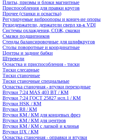
Плиты, призмы и блоки магнитные
Приспособления для правки кругов
Прочее (станки и оснастка)
Регулируемые виброопоры и конич-ие опоры
Резцедержатели, держатели сверл хв-к VDI
Системы охлаждения, СОЖ, смазки
Смазки подшипников
Стенды балансировочные для шлифкругов
Столы поворотные и координатные
Центры и задние бабки
Штревели
Оснастка и приспособления - тиски
Тиски слесарные
Тиски станочные
Тиски станочные специальные
Оснастка станочная - втулки переходные
Втулки 7:24 MAS 403 BT / КМ
Втулки 7:24 ГОСТ 25827 исп.1 / КМ
Втулки HSK / КМ
Втулки R8 / КМ
Втулки КМ / КМ для концевых фрез
Втулки КМ / КМ для центров
Втулки КМ / КМ с лапкой и клинья
Втулки ЦХ / КМ
Оснастка станочная - оправки и втулки