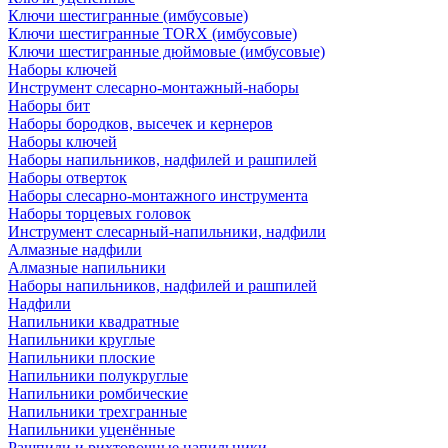
Ключи шестигранные (имбусовые)
Ключи шестигранные TORX (имбусовые)
Ключи шестигранные дюймовые (имбусовые)
Наборы ключей
Инструмент слесарно-монтажный-наборы
Наборы бит
Наборы бородков, высечек и кернеров
Наборы ключей
Наборы напильников, надфилей и рашпилей
Наборы отверток
Наборы слесарно-монтажного инструмента
Наборы торцевых головок
Инструмент слесарный-напильники, надфили
Алмазные надфили
Алмазные напильники
Наборы напильников, надфилей и рашпилей
Надфили
Напильники квадратные
Напильники круглые
Напильники плоские
Напильники полукруглые
Напильники ромбические
Напильники трехгранные
Напильники уценённые
Рашпили и рихтовочные напильники