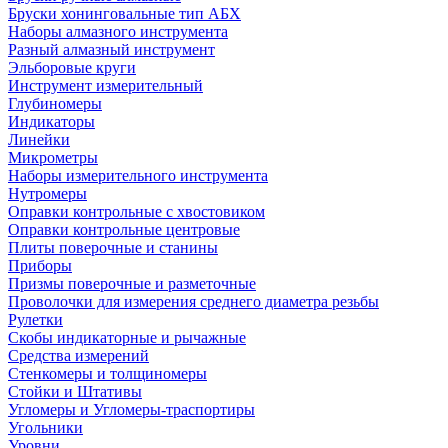
Бруски хонинговальные тип АБХ
Наборы алмазного инструмента
Разный алмазный инструмент
Эльборовые круги
Инструмент измерительный
Глубиномеры
Индикаторы
Линейки
Микрометры
Наборы измерительного инструмента
Нутромеры
Оправки контрольные с хвостовиком
Оправки контрольные центровые
Плиты поверочные и станины
Приборы
Призмы поверочные и разметочные
Проволочки для измерения среднего диаметра резьбы
Рулетки
Скобы индикаторные и рычажные
Средства измерений
Стенкомеры и толщиномеры
Стойки и Штативы
Угломеры и Угломеры-траспортиры
Угольники
Уровни