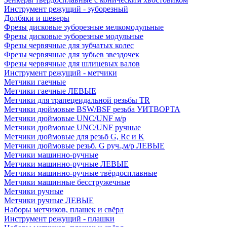
Инструмент режущий - зуборезный
Долбяки и шеверы
Фрезы дисковые зуборезные мелкомодульные
Фрезы дисковые зуборезные модульные
Фрезы червячные для зубчатых колес
Фрезы червячные для зубьев звездочек
Фрезы червячные для шлицевых валов
Инструмент режущий - метчики
Метчики гаечные
Метчики гаечные ЛЕВЫЕ
Метчики для трапецеидальной резьбы TR
Метчики дюймовые BSW/BSF резьба УИТВОРТА
Метчики дюймовые UNC/UNF м/р
Метчики дюймовые UNC/UNF ручные
Метчики дюймовые для резьб G, Rc и K
Метчики дюймовые резьб. G руч.,м/р ЛЕВЫЕ
Метчики машинно-ручные
Метчики машинно-ручные ЛЕВЫЕ
Метчики машинно-ручные твёрдосплавные
Метчики машинные бесстружечные
Метчики ручные
Метчики ручные ЛЕВЫЕ
Наборы метчиков, плашек и свёрл
Инструмент режущий - плашки