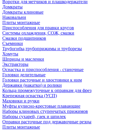
Воротки для метчиков и плашкодержатели
Домкраты
Домкраты клиновые
Наковальни
Плиты монтажные
Приспособления для правки кругов
Системы охлаждения, СОЖ, смазки
Смазки подшипников
Съемники
Трубогибы,трубоприжимы и труборезы
Хомуты
Шприцы и масленки
Экстракторы
Оснастка и приспособления - станочные
Головки делительные
Головки расточные и хвостовики к ним
Державки (накатки) и ролики
Кольца промежуточные к оправкам для фрез
Крепежная оснастка (УСП)
Маховики и ручки
Муфты кулисно-крестовые плавающие
Наборы клиновых ступенчатых прижимов
Наборы сухарей, гаек и шпилек
Оправки расточные под державочные резцы
Плиты монтажные