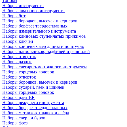
Топоры
Наборы инструмента
Наборы алмазного инструмента
Наборы бит
Наборы бородков, высечек и кернеров
Наборы борфрез твердосплавных
Наборы измерительного инструмента
Наборы клиновых ступенчатых прижимов
Наборы ключей
Наборы концевых мер длины и поштучно
Наборы напильников, надфилей и рашпилей
Наборы отверток
Наборы разные
Наборы слесарно-монтажного инструмента
Наборы торцевых головок
Наборы отверток
Наборы бородков, высечек и кернеров
Наборы сухарей, гаек и шпилек
Наборы торцевых головок
Наборы цанг ER
Наборы режущего инструмента
Наборы борфрез твердосплавных
Наборы метчиков, плашек и свёрл
Наборы сверл и буров
Наборы фрез