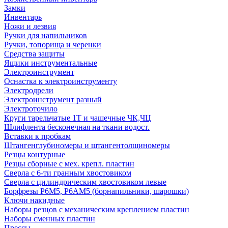
Замки
Инвентарь
Ножи и лезвия
Ручки для напильников
Ручки, топорища и черенки
Средства защиты
Ящики инструментальные
Электроинструмент
Оснастка к электроинструменту
Электродрели
Электроинструмент разный
Электроточило
Круги тарельчатые 1Т и чашечные ЧК,ЧЦ
Шлифлента бесконечная на ткани водост.
Вставки к пробкам
Штангенглубиномеры и штангентолщиномеры
Резцы контурные
Резцы сборные с мех. крепл. пластин
Сверла с 6-ти гранным хвостовиком
Сверла с цилиндрическим хвостовиком левые
Борфрезы Р6М5, Р6АМ5 (борнапильники, шарошки)
Ключи накидные
Наборы резцов с механическим креплением пластин
Наборы сменных пластин
Прессы