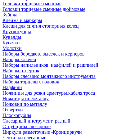
Головки торцевые сменные
Головки торцевые сменные дюймовые
Зубила
Клейма и маркеры
Клещи для снятия стопорных колец
Круглогубцы
Кувалды
Кусачки
Молотки
Наборы бородков, высечек и кернеров
Наборы ключей
Наборы напильников, надфилей и рашпилей
Наборы отверток
Наборы слесарно-монтажного инструмента
Наборы торцевых головок
Надфили
Ножницы для резки арматуры,кабеля,троса
Ножницы по металлу
Ножовки по металлу
Отвертки
Плоскогубцы
Слесарный инструмент, разный
Струбцины слесарные
Циркули разметочные -Кронциркули
Чертилки слесарные