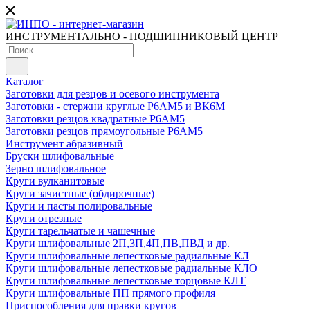
ИНСТРУМЕНТАЛЬНО - ПОДШИПНИКОВЫЙ ЦЕНТР
Каталог
Заготовки для резцов и осевого инструмента
Заготовки - стержни круглые Р6АМ5 и ВК6М
Заготовки резцов квадратные Р6АМ5
Заготовки резцов прямоугольные Р6АМ5
Инструмент абразивный
Бруски шлифовальные
Зерно шлифовальное
Круги вулканитовые
Круги зачистные (обдирочные)
Круги и пасты полировальные
Круги отрезные
Круги тарельчатые и чашечные
Круги шлифовальные 2П,3П,4П,ПВ,ПВД и др.
Круги шлифовальные лепестковые радиальные КЛ
Круги шлифовальные лепестковые радиальные КЛО
Круги шлифовальные лепестковые торцовые КЛТ
Круги шлифовальные ПП прямого профиля
Приспособления для правки кругов