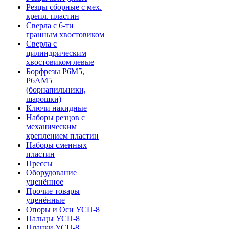
Резцы сборные с мех.
крепл. пластин
Сверла с 6-ти
гранным хвостовиком
Сверла с
цилиндрическим
хвостовиком левые
Борфрезы Р6М5,
Р6АМ5
(борнапильники,
шарошки)
Ключи накидные
Наборы резцов с
механическим
креплением пластин
Наборы сменных
пластин
Прессы
Оборудование
уценённое
Прочие товары
уценённые
Опоры и Оси УСП-8
Пальцы УСП-8
Планки УСП-8