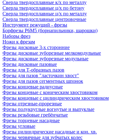
Сверла твердосплавные к/х по металлу
Сверла твердосплавные ц/х по бетону
Сверла твердосплавные ц/х по металлу
Сверла твердосплавные центровочные
Инструмент режущий - фрезы
Борфрезы Р6М5 (борнапильники, шарошки)
Наборы фрез
Ножи к фрезам
Фрезы дисковые 3-х сторонние
Фрезы дисковые зуборезные мелкомодульные
Фрезы дисковые зуборезные модульные
Фрезы дисковые пазовые
Фрезы для Т-образных пазов
Фрезы для пазов "ласточкин хвост"
Фрезы для пазов сегментных шпонок
Фрезы концевые радиусные
Фрезы концевые с коническим хвостовиком
Фрезы концевые с цилиндрическим хвостовиком
Фрезы отрезные-прорезные
Фрезы полукруглые вогнутые и выпуклые
Фрезы резьбовые гребёнчатые
Фрезы торцевые насадные
Фрезы угловые
Фрезы цилиндрические насадные и кон. хв.
Фрезы червячные для зубчатых колес