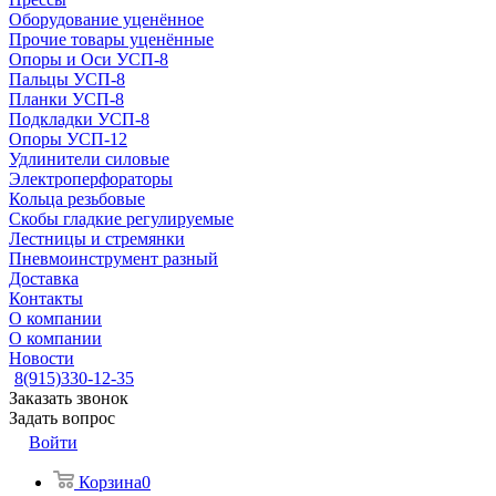
Оборудование уценённое
Прочие товары уценённые
Опоры и Оси УСП-8
Пальцы УСП-8
Планки УСП-8
Подкладки УСП-8
Опоры УСП-12
Удлинители силовые
Электроперфораторы
Кольца резьбовые
Скобы гладкие регулируемые
Лестницы и стремянки
Пневмоинструмент разный
Доставка
Контакты
О компании
О компании
Новости
8(915)330-12-35
Заказать звонок
Задать вопрос
Войти
Корзина
0