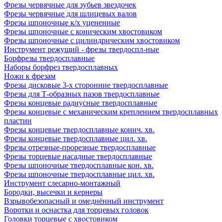
Фрезы червячные для зубьев звездочек
Фрезы червячные для шлицевых валов
Фрезы шпоночные к/х уцененные
Фрезы шпоночные с коническим хвостовиком
Фрезы шпоночные с цилиндрическим хвостовиком
Инструмент режущий - фрезы твердоспл-ные
Борфрезы твердосплавные
Наборы борфрез твердосплавных
Ножи к фрезам
Фрезы дисковые 3-х сторонние твердосплавные
Фрезы для Т-образных пазов твердосплавные
Фрезы концевые радиусные твердосплавные
Фрезы концевые с механическим креплением твердосплавных
пластин
Фрезы концевые твердосплавные конич. хв.
Фрезы концевые твердосплавные цил. хв.
Фрезы отрезные-прорезные твердосплавные
Фрезы торцевые насадные твердосплавные
Фрезы шпоночные твердосплавные кон. хв.
Фрезы шпоночные твердосплавные цил. хв.
Инструмент слесарно-монтажный
Бородки, высечки и кернеры
Взрывобезопасный и омеднённый инструмент
Воротки и оснаcтка для торцевых головок
Головки торцевые с хвостовиком