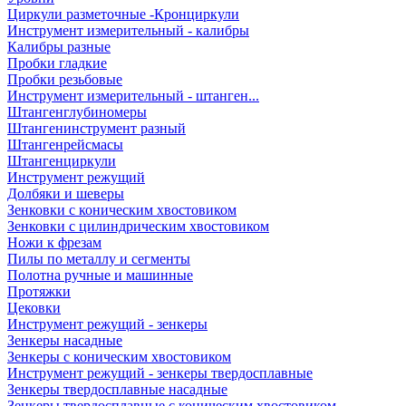
Циркули разметочные -Кронциркули
Инструмент измерительный - калибры
Калибры разные
Пробки гладкие
Пробки резьбовые
Инструмент измерительный - штанген...
Штангенглубиномеры
Штангенинструмент разный
Штангенрейсмасы
Штангенциркули
Инструмент режущий
Долбяки и шеверы
Зенковки с коническим хвостовиком
Зенковки с цилиндрическим хвостовиком
Ножи к фрезам
Пилы по металлу и сегменты
Полотна ручные и машинные
Протяжки
Цековки
Инструмент режущий - зенкеры
Зенкеры насадные
Зенкеры с коническим хвостовиком
Инструмент режущий - зенкеры твердосплавные
Зенкеры твердосплавные насадные
Зенкеры твердосплавные с коническим хвостовиком