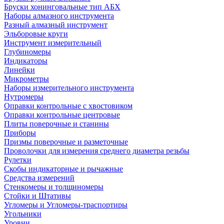
Бруски хонинговальные тип АБХ
Наборы алмазного инструмента
Разный алмазный инструмент
Эльборовые круги
Инструмент измерительный
Глубиномеры
Индикаторы
Линейки
Микрометры
Наборы измерительного инструмента
Нутромеры
Оправки контрольные с хвостовиком
Оправки контрольные центровые
Плиты поверочные и станины
Приборы
Призмы поверочные и разметочные
Проволочки для измерения среднего диаметра резьбы
Рулетки
Скобы индикаторные и рычажные
Средства измерений
Стенкомеры и толщиномеры
Стойки и Штативы
Угломеры и Угломеры-траспортиры
Угольники
Уровни