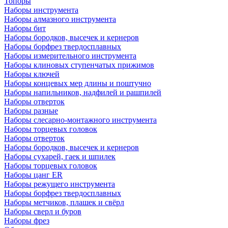
Топоры
Наборы инструмента
Наборы алмазного инструмента
Наборы бит
Наборы бородков, высечек и кернеров
Наборы борфрез твердосплавных
Наборы измерительного инструмента
Наборы клиновых ступенчатых прижимов
Наборы ключей
Наборы концевых мер длины и поштучно
Наборы напильников, надфилей и рашпилей
Наборы отверток
Наборы разные
Наборы слесарно-монтажного инструмента
Наборы торцевых головок
Наборы отверток
Наборы бородков, высечек и кернеров
Наборы сухарей, гаек и шпилек
Наборы торцевых головок
Наборы цанг ER
Наборы режущего инструмента
Наборы борфрез твердосплавных
Наборы метчиков, плашек и свёрл
Наборы сверл и буров
Наборы фрез