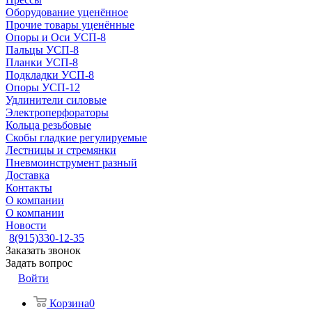
Оборудование уценённое
Прочие товары уценённые
Опоры и Оси УСП-8
Пальцы УСП-8
Планки УСП-8
Подкладки УСП-8
Опоры УСП-12
Удлинители силовые
Электроперфораторы
Кольца резьбовые
Скобы гладкие регулируемые
Лестницы и стремянки
Пневмоинструмент разный
Доставка
Контакты
О компании
О компании
Новости
8(915)330-12-35
Заказать звонок
Задать вопрос
Войти
Корзина
0