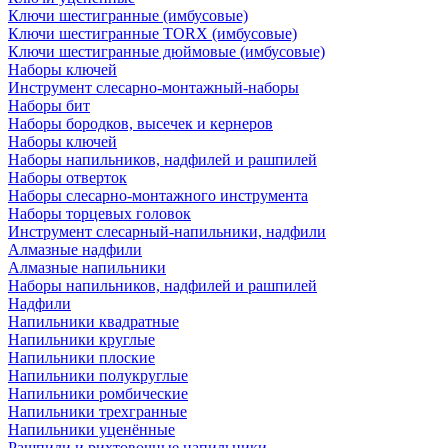
Ключи шестигранные (имбусовые)
Ключи шестигранные TORX (имбусовые)
Ключи шестигранные дюймовые (имбусовые)
Наборы ключей
Инструмент слесарно-монтажный-наборы
Наборы бит
Наборы бородков, высечек и кернеров
Наборы ключей
Наборы напильников, надфилей и рашпилей
Наборы отверток
Наборы слесарно-монтажного инструмента
Наборы торцевых головок
Инструмент слесарный-напильники, надфили
Алмазные надфили
Алмазные напильники
Наборы напильников, надфилей и рашпилей
Надфили
Напильники квадратные
Напильники круглые
Напильники плоские
Напильники полукруглые
Напильники ромбические
Напильники трехгранные
Напильники уценённые
Рашпили и рихтовочные напильники