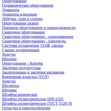
Оборудование
Гидравлическое оборудование
Домкраты
Домкраты клиновые
Лебёдки, тали и стропы
Оборудование разное
Паяльное оборудование и принадлежности
Сварочное оборудование
Сварочное оборудование - газопламенное
Сварочное оборудование - электроды
Системы охлаждения, СОЖ, смазки
Смазки подшипников
Хомуты
Шпонки
Оборудование - Крепёж
Заклепки полукруглые
Заклепочники и заклепки вытяжные
Крепежная оснастка (УСП)
Хомуты
Шплинты
Шпонки
Штифты конические
Штифты цилиндрические DIN 6325
Штифты цилиндрические ГОСТ 3128-70
Оснастка и приспособления