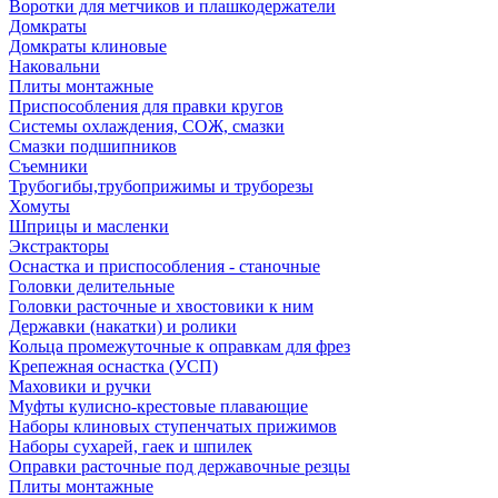
Воротки для метчиков и плашкодержатели
Домкраты
Домкраты клиновые
Наковальни
Плиты монтажные
Приспособления для правки кругов
Системы охлаждения, СОЖ, смазки
Смазки подшипников
Съемники
Трубогибы,трубоприжимы и труборезы
Хомуты
Шприцы и масленки
Экстракторы
Оснастка и приспособления - станочные
Головки делительные
Головки расточные и хвостовики к ним
Державки (накатки) и ролики
Кольца промежуточные к оправкам для фрез
Крепежная оснастка (УСП)
Маховики и ручки
Муфты кулисно-крестовые плавающие
Наборы клиновых ступенчатых прижимов
Наборы сухарей, гаек и шпилек
Оправки расточные под державочные резцы
Плиты монтажные