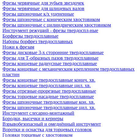
Фрезы червячные для зубьев звездочек
Фрезы червячные для шлицевых валов
Фрезы шпоночные к/х уцененные
Фрезы шпоночные с коническим хвостовиком
Фрезы шпоночные с цилиндрическим хвостовиком
Инструмент режущий - фрезы твердоспл-ные
Борфрезы твердосплавные
Наборы борфрез твердосплавных
Ножи к фрезам
Фрезы дисковые 3-х сторонние твердосплавные
Фрезы для Т-образных пазов твердосплавные
Фрезы концевые радиусные твердосплавные
Фрезы концевые с механическим креплением твердосплавных
пластин
Фрезы концевые твердосплавные конич. хв.
Фрезы концевые твердосплавные цил. хв.
Фрезы отрезные-прорезные твердосплавные
Фрезы торцевые насадные твердосплавные
Фрезы шпоночные твердосплавные кон. хв.
Фрезы шпоночные твердосплавные цил. хв.
Инструмент слесарно-монтажный
Бородки, высечки и кернеры
Взрывобезопасный и омеднённый инструмент
Воротки и оснаcтка для торцевых головок
Головки торцевые с хвостовиком