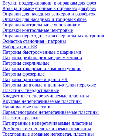
Втулки поддерживающ. к оправкам для фрез
Кольца промежуточные к оправкам для фрез
Оправки для насадных зенкеров и развёрток
Оправки для насадных и торцовых фрез
Оправки контрольные с хвостовиком
Оправки контрольные центровые
Оправки переходные для сверлильных патронов
Оснастка станочная - патроны
Наборы цанг ER
Патроны быстросменные с шариками
Патроны резбонарезные для метчиков
Патроны сверлильные
Патроны токарные и комплектующие
Патроны фрезерные
Патроны цанговые и цанги ER
Патроны цанговые и цанги-втулки перех-ые
Пластины твёрдосплавные
Квадратные неперетачиваемые пластины
Круглые неперетачиваемые пластины
Напаиваемые пластины
Параллелограмм неперетачиваемые пластины
Пластины разные
Пятигранные неперетачиваемые пластины
Ромбические неперетачиваемые пластины
Трехгранные ломаные неперетач. пластины