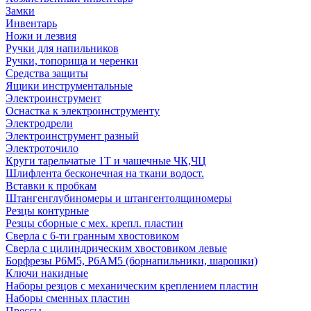
Замки
Инвентарь
Ножи и лезвия
Ручки для напильников
Ручки, топорища и черенки
Средства защиты
Ящики инструментальные
Электроинструмент
Оснастка к электроинструменту
Электродрели
Электроинструмент разный
Электроточило
Круги тарельчатые 1Т и чашечные ЧК,ЧЦ
Шлифлента бесконечная на ткани водост.
Вставки к пробкам
Штангенглубиномеры и штангентолщиномеры
Резцы контурные
Резцы сборные с мех. крепл. пластин
Сверла с 6-ти гранным хвостовиком
Сверла с цилиндрическим хвостовиком левые
Борфрезы Р6М5, Р6АМ5 (борнапильники, шарошки)
Ключи накидные
Наборы резцов с механическим креплением пластин
Наборы сменных пластин
Прессы