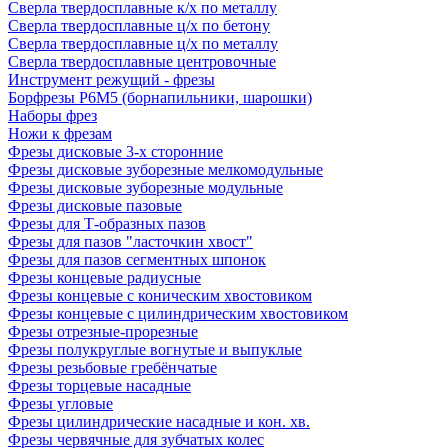
Сверла твердосплавные к/х по металлу
Сверла твердосплавные ц/х по бетону
Сверла твердосплавные ц/х по металлу
Сверла твердосплавные центровочные
Инструмент режущий - фрезы
Борфрезы Р6М5 (борнапильники, шарошки)
Наборы фрез
Ножи к фрезам
Фрезы дисковые 3-х сторонние
Фрезы дисковые зуборезные мелкомодульные
Фрезы дисковые зуборезные модульные
Фрезы дисковые пазовые
Фрезы для Т-образных пазов
Фрезы для пазов "ласточкин хвост"
Фрезы для пазов сегментных шпонок
Фрезы концевые радиусные
Фрезы концевые с коническим хвостовиком
Фрезы концевые с цилиндрическим хвостовиком
Фрезы отрезные-прорезные
Фрезы полукруглые вогнутые и выпуклые
Фрезы резьбовые гребёнчатые
Фрезы торцевые насадные
Фрезы угловые
Фрезы цилиндрические насадные и кон. хв.
Фрезы червячные для зубчатых колес