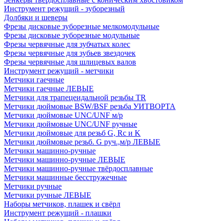
Инструмент режущий - зуборезный
Долбяки и шеверы
Фрезы дисковые зуборезные мелкомодульные
Фрезы дисковые зуборезные модульные
Фрезы червячные для зубчатых колес
Фрезы червячные для зубьев звездочек
Фрезы червячные для шлицевых валов
Инструмент режущий - метчики
Метчики гаечные
Метчики гаечные ЛЕВЫЕ
Метчики для трапецеидальной резьбы TR
Метчики дюймовые BSW/BSF резьба УИТВОРТА
Метчики дюймовые UNC/UNF м/р
Метчики дюймовые UNC/UNF ручные
Метчики дюймовые для резьб G, Rc и K
Метчики дюймовые резьб. G руч.,м/р ЛЕВЫЕ
Метчики машинно-ручные
Метчики машинно-ручные ЛЕВЫЕ
Метчики машинно-ручные твёрдосплавные
Метчики машинные бесстружечные
Метчики ручные
Метчики ручные ЛЕВЫЕ
Наборы метчиков, плашек и свёрл
Инструмент режущий - плашки