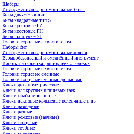
Шаберы
Инструмент слесарно-монтажный-биты
Биты двухсторонние
Биты квадратные тип S
Биты крестовые РZ
Биты крестовые РН
Биты шлицевые SL
Головки торцевые с хвостовиком
Наборы бит
Инструмент слесарно-монтажный-ключи
Взрывобезопасный и омеднённый инструмент
Воротки и оснаcтка для торцевых головок
Головки торцевые с хвостовиком
Головки торцевые сменные
Головки торцевые сменные дюймовые
Ключи динамометрические
Ключи для круглых шлицевых гаек
Ключи комбинированные
Ключи накидные кольцевые коленчатые и пр
Ключи разводные
Ключи разные
Ключи рожковые (гаечные)
Ключи торцевые
Ключи трубные
Ключи уцененные