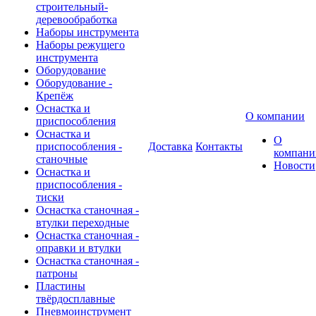
строительный-
деревообработка
Наборы инструмента
Наборы режущего
инструмента
Оборудование
Оборудование -
Крепёж
Оснастка и
О компании
приспособления
Оснастка и
О
приспособления -
Доставка
Контакты
компани
станочные
Новости
Оснастка и
приспособления -
тиски
Оснастка станочная -
втулки переходные
Оснастка станочная -
оправки и втулки
Оснастка станочная -
патроны
Пластины
твёрдосплавные
Пневмоинструмент