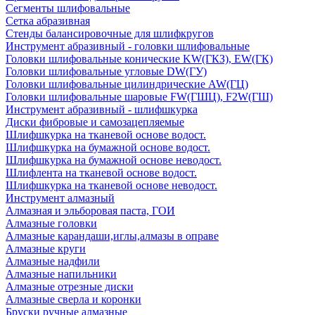
Сегменты шлифовальные
Сетка абразивная
Стенды балансировочные для шлифкругов
Инструмент абразивный - головки шлифовальные
Головки шлифовальные конические KW(ГКЗ), EW(ГК)
Головки шлифовальные угловые DW(ГУ)
Головки шлифовальные цилиндрические AW(ГЦ)
Головки шлифовальные шаровые FW(ГШЦ), F2W(ГШ)
Инструмент абразивный - шлифшкурка
Диски фибровые и самозацепляемые
Шлифшкурка на тканевой основе водост.
Шлифшкурка на бумажной основе водост.
Шлифшкурка на бумажной основе неводост.
Шлифлента на тканевой основе водост.
Шлифшкурка на тканевой основе неводост.
Инструмент алмазный
Алмазная и эльборовая паста, ГОИ
Алмазные головки
Алмазные карандаши,иглы,алмазы в оправе
Алмазные круги
Алмазные надфили
Алмазные напильники
Алмазные отрезные диски
Алмазные сверла и коронки
Бруски ручные алмазные