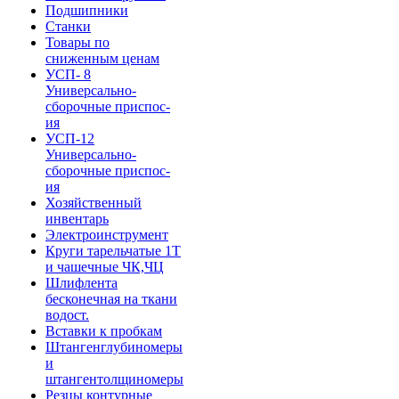
Подшипники
Станки
Товары по
сниженным ценам
УСП- 8
Универсально-
сборочные приспос-
ия
УСП-12
Универсально-
сборочные приспос-
ия
Хозяйственный
инвентарь
Электроинструмент
Круги тарельчатые 1Т
и чашечные ЧК,ЧЦ
Шлифлента
бесконечная на ткани
водост.
Вставки к пробкам
Штангенглубиномеры
и
штангентолщиномеры
Резцы контурные