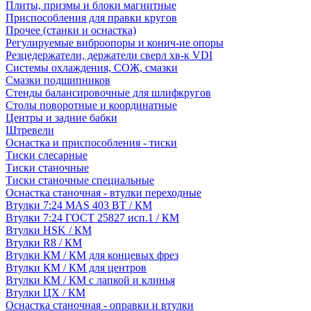
Плиты, призмы и блоки магнитные
Приспособления для правки кругов
Прочее (станки и оснастка)
Регулируемые виброопоры и конич-ие опоры
Резцедержатели, держатели сверл хв-к VDI
Системы охлаждения, СОЖ, смазки
Смазки подшипников
Стенды балансировочные для шлифкругов
Столы поворотные и координатные
Центры и задние бабки
Штревели
Оснастка и приспособления - тиски
Тиски слесарные
Тиски станочные
Тиски станочные специальные
Оснастка станочная - втулки переходные
Втулки 7:24 MAS 403 BT / КМ
Втулки 7:24 ГОСТ 25827 исп.1 / КМ
Втулки HSK / КМ
Втулки R8 / КМ
Втулки КМ / КМ для концевых фрез
Втулки КМ / КМ для центров
Втулки КМ / КМ с лапкой и клинья
Втулки ЦХ / КМ
Оснастка станочная - оправки и втулки