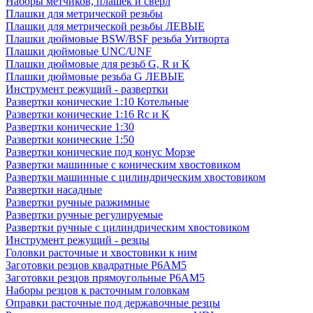
Наборы метчиков, плашек и свёрл
Плашки для метрической резьбы
Плашки для метрической резьбы ЛЕВЫЕ
Плашки дюймовые BSW/BSF резьба Уитворта
Плашки дюймовые UNC/UNF
Плашки дюймовые для резьб G, R и K
Плашки дюймовые резьба G ЛЕВЫЕ
Инструмент режущий - развертки
Развертки конические 1:10 Котельные
Развертки конические 1:16 Rc и K
Развертки конические 1:30
Развертки конические 1:50
Развертки конические под конус Морзе
Развертки машинные с коническим хвостовиком
Развертки машинные с цилиндрическим хвостовиком
Развертки насадные
Развертки ручные разжимные
Развертки ручные регулируемые
Развертки ручные с цилиндрическим хвостовиком
Инструмент режущий - резцы
Головки расточные и хвостовики к ним
Заготовки резцов квадратные Р6АМ5
Заготовки резцов прямоугольные Р6АМ5
Наборы резцов к расточным головкам
Оправки расточные под державочные резцы