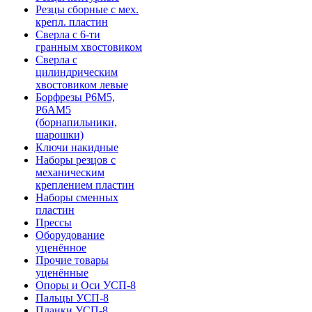
Резцы сборные с мех.
крепл. пластин
Сверла с 6-ти
гранным хвостовиком
Сверла с
цилиндрическим
хвостовиком левые
Борфрезы Р6М5,
Р6АМ5
(борнапильники,
шарошки)
Ключи накидные
Наборы резцов с
механическим
креплением пластин
Наборы сменных
пластин
Прессы
Оборудование
уценённое
Прочие товары
уценённые
Опоры и Оси УСП-8
Пальцы УСП-8
Планки УСП-8