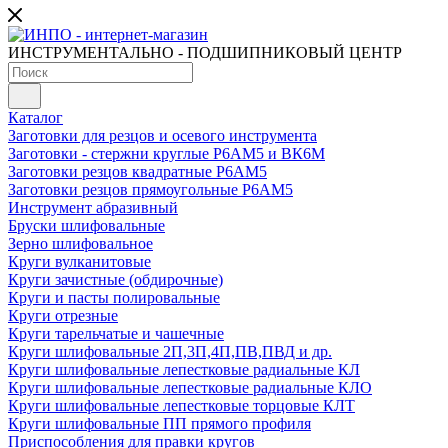
ИНСТРУМЕНТАЛЬНО - ПОДШИПНИКОВЫЙ ЦЕНТР
Каталог
Заготовки для резцов и осевого инструмента
Заготовки - стержни круглые Р6АМ5 и ВК6М
Заготовки резцов квадратные Р6АМ5
Заготовки резцов прямоугольные Р6АМ5
Инструмент абразивный
Бруски шлифовальные
Зерно шлифовальное
Круги вулканитовые
Круги зачистные (обдирочные)
Круги и пасты полировальные
Круги отрезные
Круги тарельчатые и чашечные
Круги шлифовальные 2П,3П,4П,ПВ,ПВД и др.
Круги шлифовальные лепестковые радиальные КЛ
Круги шлифовальные лепестковые радиальные КЛО
Круги шлифовальные лепестковые торцовые КЛТ
Круги шлифовальные ПП прямого профиля
Приспособления для правки кругов