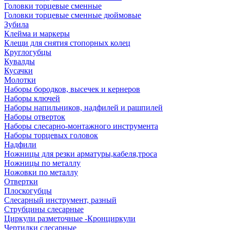
Головки торцевые сменные
Головки торцевые сменные дюймовые
Зубила
Клейма и маркеры
Клещи для снятия стопорных колец
Круглогубцы
Кувалды
Кусачки
Молотки
Наборы бородков, высечек и кернеров
Наборы ключей
Наборы напильников, надфилей и рашпилей
Наборы отверток
Наборы слесарно-монтажного инструмента
Наборы торцевых головок
Надфили
Ножницы для резки арматуры,кабеля,троса
Ножницы по металлу
Ножовки по металлу
Отвертки
Плоскогубцы
Слесарный инструмент, разный
Струбцины слесарные
Циркули разметочные -Кронциркули
Чертилки слесарные