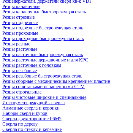
Резцедержатели, держатели сверл хв-к VDI
Резцы канавочные
Резцы канавочные быстрорежущая сталь
Резцы отрезные
Резцы подрезные
Резцы подрезные быстрорежущая сталь
Резцы проходные
Резцы проходные быстрорежущая сталь
Резцы разные
Резцы расточные
Резцы расточные быстрорежущая сталь
Резцы расточные державочные и для КРС
Резцы расточные к головкам
Резцы резьбовые
Резцы резьбовые быстрорежущая сталь
Резцы сборные с механическим креплением пластин
Резцы со вставками оснащенными СТМ
Резцы строгальные
Резцы чистовые широкие и специальные
Инструмент режущий - сверла
Алмазные сверла и коронки
Наборы сверл и буров
Сверла двухсторонние Р6М5
Сверла по дереву
Сверла по стеклу и керамике