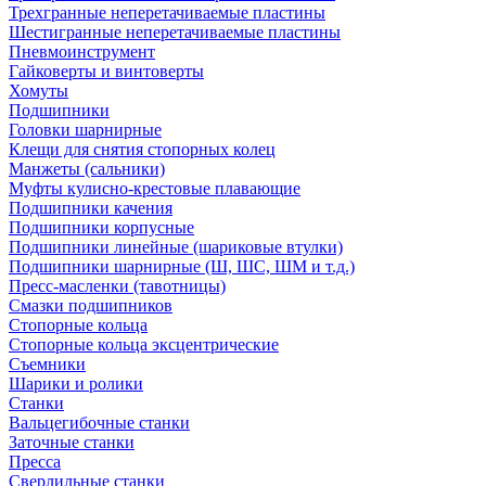
Трехгранные неперетачиваемые пластины
Шестигранные неперетачиваемые пластины
Пневмоинструмент
Гайковерты и винтоверты
Хомуты
Подшипники
Головки шарнирные
Клещи для снятия стопорных колец
Манжеты (сальники)
Муфты кулисно-крестовые плавающие
Подшипники качения
Подшипники корпусные
Подшипники линейные (шариковые втулки)
Подшипники шарнирные (Ш, ШС, ШМ и т.д.)
Пресс-масленки (тавотницы)
Смазки подшипников
Стопорные кольца
Стопорные кольца эксцентрические
Съемники
Шарики и ролики
Станки
Вальцегибочные станки
Заточные станки
Пресса
Сверлильные станки