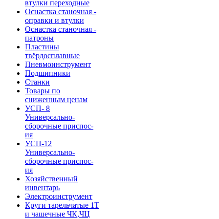
втулки переходные
Оснастка станочная -
оправки и втулки
Оснастка станочная -
патроны
Пластины
твёрдосплавные
Пневмоинструмент
Подшипники
Станки
Товары по
сниженным ценам
УСП- 8
Универсально-
сборочные приспос-
ия
УСП-12
Универсально-
сборочные приспос-
ия
Хозяйственный
инвентарь
Электроинструмент
Круги тарельчатые 1Т
и чашечные ЧК,ЧЦ