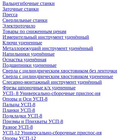
Вальцегибочные станки
Заточные станки
Пресса
Сверлильные станки
Электроточило
Товары по сниженным ценам
Измерительный инструмент уценённый
Ключи уцененные
Металлорежущий инструмент уценённый
Напильники уценённые
Оснастка уценённая
Подшипники уцененные
Сверла с цилиндрическим хвостовиком без ленточки
Сверла с цилиндрическим хвостовиком уцененные
Слесарно-монтажный инструмент уценённый
Фрезы шпоночные к/х уцененные
УСП- 8 Универсально-сборочные приспос-ия
Опоры и Оси УСП-8
Пальцы УСП-8
Планки УСП-8
Подкладки УСП-8
Призмы и Прихваты УСП-8
Разное УСП-8
УСП-12 Универсально-сборочные приспос-ия
Опоры УСП-12