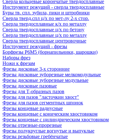
Сверла кольцевые корончатые твердосплавные
Инструмент режущий - сверла твердосплавные
Буры тв. спл. зубила, пики и штробники
Сверла тверд.спл ц/х по мет-лу 2-х стор.
Сверла твердосплавные к/х по металлу
Сверла твердосплавные ц/х по бетону
Сверла твердосплавные ц/х по металлу
Сверла твердосплавные центровочные
Инструмент режущий - фрезы
Борфрезы Р6М5 (борнапильники, шарошки)
Наборы фрез
Ножи к фрезам
Фрезы дисковые 3-х сторонние
Фрезы дисковые зуборезные мелкомодульные
Фрезы дисковые зуборезные модульные
Фрезы дисковые пазовые
Фрезы для Т-образных пазов
Фрезы для пазов "ласточкин хвост"
Фрезы для пазов сегментных шпонок
Фрезы концевые радиусные
Фрезы концевые с коническим хвостовиком
Фрезы концевые с цилиндрическим хвостовиком
Фрезы отрезные-прорезные
Фрезы полукруглые вогнутые и выпуклые
Фрезы резьбовые гребёнчатые