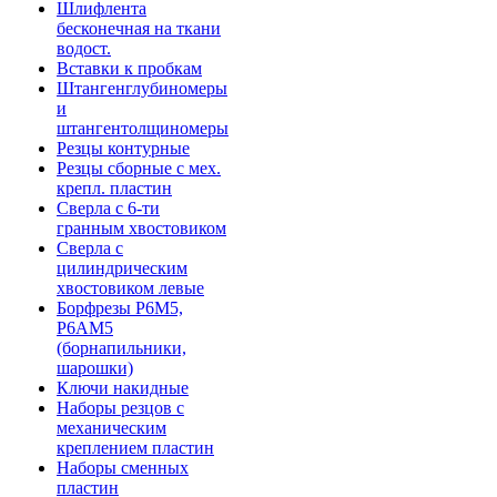
Шлифлента
бесконечная на ткани
водост.
Вставки к пробкам
Штангенглубиномеры
и
штангентолщиномеры
Резцы контурные
Резцы сборные с мех.
крепл. пластин
Сверла с 6-ти
гранным хвостовиком
Сверла с
цилиндрическим
хвостовиком левые
Борфрезы Р6М5,
Р6АМ5
(борнапильники,
шарошки)
Ключи накидные
Наборы резцов с
механическим
креплением пластин
Наборы сменных
пластин