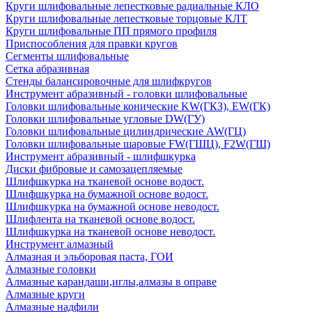
Круги шлифовальные лепестковые радиальные КЛО
Круги шлифовальные лепестковые торцовые КЛТ
Круги шлифовальные ПП прямого профиля
Приспособления для правки кругов
Сегменты шлифовальные
Сетка абразивная
Стенды балансировочные для шлифкругов
Инструмент абразивный - головки шлифовальные
Головки шлифовальные конические KW(ГКЗ), EW(ГК)
Головки шлифовальные угловые DW(ГУ)
Головки шлифовальные цилиндрические AW(ГЦ)
Головки шлифовальные шаровые FW(ГШЦ), F2W(ГШ)
Инструмент абразивный - шлифшкурка
Диски фибровые и самозацепляемые
Шлифшкурка на тканевой основе водост.
Шлифшкурка на бумажной основе водост.
Шлифшкурка на бумажной основе неводост.
Шлифлента на тканевой основе водост.
Шлифшкурка на тканевой основе неводост.
Инструмент алмазный
Алмазная и эльборовая паста, ГОИ
Алмазные головки
Алмазные карандаши,иглы,алмазы в оправе
Алмазные круги
Алмазные надфили