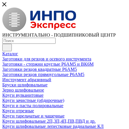
ИНСТРУМЕНТАЛЬНО - ПОДШИПНИКОВЫЙ ЦЕНТР
Каталог
Заготовки для резцов и осевого инструмента
Заготовки - стержни круглые Р6АМ5 и ВК6М
Заготовки резцов квадратные Р6АМ5
Заготовки резцов прямоугольные Р6АМ5
Инструмент абразивный
Бруски шлифовальные
Зерно шлифовальное
Круги вулканитовые
Круги зачистные (обдирочные)
Круги и пасты полировальные
Круги отрезные
Круги тарельчатые и чашечные
Круги шлифовальные 2П,3П,4П,ПВ,ПВД и др.
Круги шлифовальные лепестковые радиальные КЛ