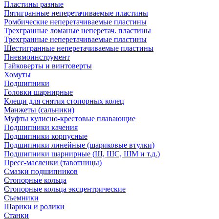
Пластины разные
Пятигранные неперетачиваемые пластины
Ромбические неперетачиваемые пластины
Трехгранные ломаные неперетач. пластины
Трехгранные неперетачиваемые пластины
Шестигранные неперетачиваемые пластины
Пневмоинструмент
Гайковерты и винтоверты
Хомуты
Подшипники
Головки шарнирные
Клещи для снятия стопорных колец
Манжеты (сальники)
Муфты кулисно-крестовые плавающие
Подшипники качения
Подшипники корпусные
Подшипники линейные (шариковые втулки)
Подшипники шарнирные (Ш, ШС, ШМ и т.д.)
Пресс-масленки (тавотницы)
Смазки подшипников
Стопорные кольца
Стопорные кольца эксцентрические
Съемники
Шарики и ролики
Станки