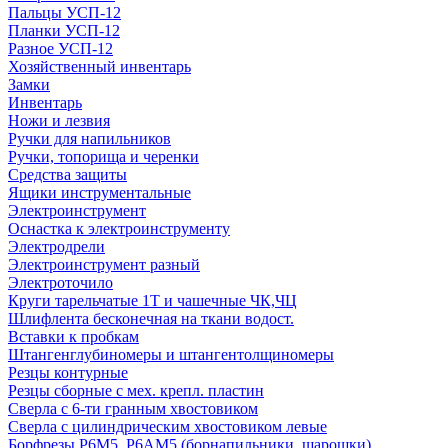
Пальцы УСП-12
Планки УСП-12
Разное УСП-12
Хозяйственный инвентарь
Замки
Инвентарь
Ножи и лезвия
Ручки для напильников
Ручки, топорища и черенки
Средства защиты
Ящики инструментальные
Электроинструмент
Оснастка к электроинструменту
Электродрели
Электроинструмент разный
Электроточило
Круги тарельчатые 1Т и чашечные ЧК,ЧЦ
Шлифлента бесконечная на ткани водост.
Вставки к пробкам
Штангенглубиномеры и штангентолщиномеры
Резцы контурные
Резцы сборные с мех. крепл. пластин
Сверла с 6-ти гранным хвостовиком
Сверла с цилиндрическим хвостовиком левые
Борфрезы Р6М5, Р6АМ5 (борнапильники, шарошки)