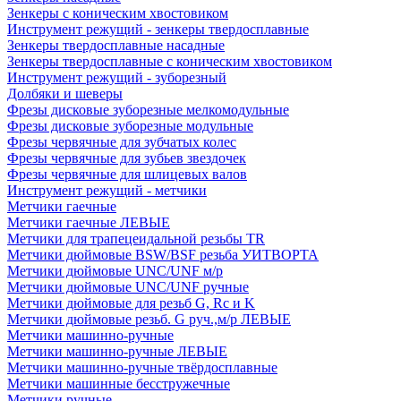
Зенкеры с коническим хвостовиком
Инструмент режущий - зенкеры твердосплавные
Зенкеры твердосплавные насадные
Зенкеры твердосплавные с коническим хвостовиком
Инструмент режущий - зуборезный
Долбяки и шеверы
Фрезы дисковые зуборезные мелкомодульные
Фрезы дисковые зуборезные модульные
Фрезы червячные для зубчатых колес
Фрезы червячные для зубьев звездочек
Фрезы червячные для шлицевых валов
Инструмент режущий - метчики
Метчики гаечные
Метчики гаечные ЛЕВЫЕ
Метчики для трапецеидальной резьбы TR
Метчики дюймовые BSW/BSF резьба УИТВОРТА
Метчики дюймовые UNC/UNF м/р
Метчики дюймовые UNC/UNF ручные
Метчики дюймовые для резьб G, Rc и K
Метчики дюймовые резьб. G руч.,м/р ЛЕВЫЕ
Метчики машинно-ручные
Метчики машинно-ручные ЛЕВЫЕ
Метчики машинно-ручные твёрдосплавные
Метчики машинные бесстружечные
Метчики ручные