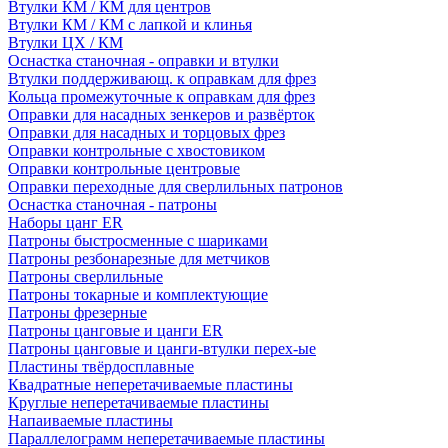
Втулки КМ / КМ для центров
Втулки КМ / КМ с лапкой и клинья
Втулки ЦХ / КМ
Оснастка станочная - оправки и втулки
Втулки поддерживающ. к оправкам для фрез
Кольца промежуточные к оправкам для фрез
Оправки для насадных зенкеров и развёрток
Оправки для насадных и торцовых фрез
Оправки контрольные с хвостовиком
Оправки контрольные центровые
Оправки переходные для сверлильных патронов
Оснастка станочная - патроны
Наборы цанг ER
Патроны быстросменные с шариками
Патроны резбонарезные для метчиков
Патроны сверлильные
Патроны токарные и комплектующие
Патроны фрезерные
Патроны цанговые и цанги ER
Патроны цанговые и цанги-втулки перех-ые
Пластины твёрдосплавные
Квадратные неперетачиваемые пластины
Круглые неперетачиваемые пластины
Напаиваемые пластины
Параллелограмм неперетачиваемые пластины