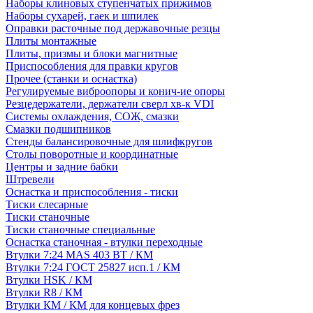
Наборы клиновых ступенчатых прижимов
Наборы сухарей, гаек и шпилек
Оправки расточные под державочные резцы
Плиты монтажные
Плиты, призмы и блоки магнитные
Приспособления для правки кругов
Прочее (станки и оснастка)
Регулируемые виброопоры и конич-ие опоры
Резцедержатели, держатели сверл хв-к VDI
Системы охлаждения, СОЖ, смазки
Смазки подшипников
Стенды балансировочные для шлифкругов
Столы поворотные и координатные
Центры и задние бабки
Штревели
Оснастка и приспособления - тиски
Тиски слесарные
Тиски станочные
Тиски станочные специальные
Оснастка станочная - втулки переходные
Втулки 7:24 MAS 403 BT / КМ
Втулки 7:24 ГОСТ 25827 исп.1 / КМ
Втулки HSK / КМ
Втулки R8 / КМ
Втулки КМ / КМ для концевых фрез