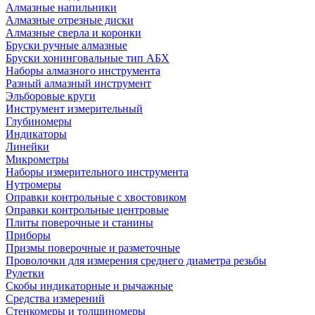
Алмазные напильники
Алмазные отрезные диски
Алмазные сверла и коронки
Бруски ручные алмазные
Бруски хонинговальные тип АБХ
Наборы алмазного инструмента
Разный алмазный инструмент
Эльборовые круги
Инструмент измерительный
Глубиномеры
Индикаторы
Линейки
Микрометры
Наборы измерительного инструмента
Нутромеры
Оправки контрольные с хвостовиком
Оправки контрольные центровые
Плиты поверочные и станины
Приборы
Призмы поверочные и разметочные
Проволочки для измерения среднего диаметра резьбы
Рулетки
Скобы индикаторные и рычажные
Средства измерений
Стенкомеры и толщиномеры