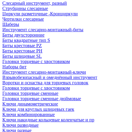
Слесарный инструмент, разный
Струбцины слесарные
Циркули разметочные -Кронциркули
Чертилки слесарные
Шаберы
Инструмент слесарно-монтажный-биты
Биты двухсторонние
Биты квадратные тип S
Биты крестовые РZ
Биты крестовые РН
Биты шлицевые SL
Головки торцевые с хвостовиком
Наборы бит
Инструмент слесарно-монтажный-ключи
Взрывобезопасный и омеднённый инструмент
Воротки и оснаcтка для торцевых головок
Головки торцевые с хвостовиком
Головки торцевые сменные
Головки торцевые сменные дюймовые
Ключи динамометрические
Ключи для круглых шлицевых гаек
Ключи комбинированные
Ключи накидные кольцевые коленчатые и пр
Ключи разводные
Ключи разные