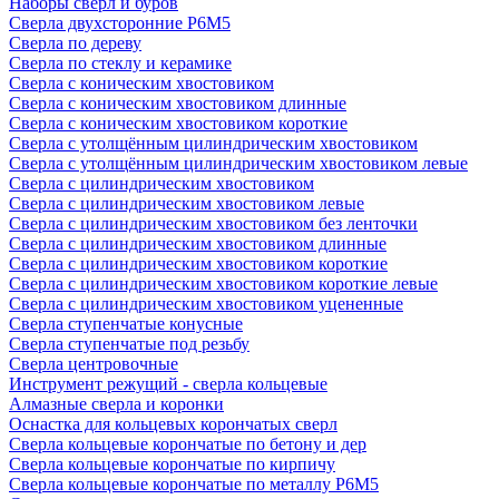
Наборы сверл и буров
Сверла двухсторонние Р6М5
Сверла по дереву
Сверла по стеклу и керамике
Сверла с коническим хвостовиком
Сверла с коническим хвостовиком длинные
Сверла с коническим хвостовиком короткие
Сверла с утолщённым цилиндрическим хвостовиком
Сверла с утолщённым цилиндрическим хвостовиком левые
Сверла с цилиндрическим хвостовиком
Сверла с цилиндрическим хвостовиком левые
Сверла с цилиндрическим хвостовиком без ленточки
Сверла с цилиндрическим хвостовиком длинные
Сверла с цилиндрическим хвостовиком короткие
Сверла с цилиндрическим хвостовиком короткие левые
Сверла с цилиндрическим хвостовиком уцененные
Сверла ступенчатые конусные
Сверла ступенчатые под резьбу
Сверла центровочные
Инструмент режущий - сверла кольцевые
Алмазные сверла и коронки
Оснастка для кольцевых корончатых сверл
Сверла кольцевые корончатые по бетону и дер
Сверла кольцевые корончатые по кирпичу
Сверла кольцевые корончатые по металлу Р6М5