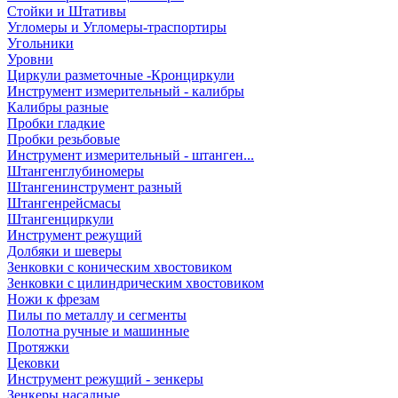
Стойки и Штативы
Угломеры и Угломеры-траспортиры
Угольники
Уровни
Циркули разметочные -Кронциркули
Инструмент измерительный - калибры
Калибры разные
Пробки гладкие
Пробки резьбовые
Инструмент измерительный - штанген...
Штангенглубиномеры
Штангенинструмент разный
Штангенрейсмасы
Штангенциркули
Инструмент режущий
Долбяки и шеверы
Зенковки с коническим хвостовиком
Зенковки с цилиндрическим хвостовиком
Ножи к фрезам
Пилы по металлу и сегменты
Полотна ручные и машинные
Протяжки
Цековки
Инструмент режущий - зенкеры
Зенкеры насадные