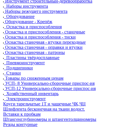
Инструмент строительный-деревообработка
Наборы инструмента
Наборы режущего инструмента
Оборудование
Оборудование - Крепёж
Оснастка и приспособления
Оснастка и приспособления - станочные
Оснастка и приспособления - тиски
Оснастка станочная - втулки переходные
Оснастка станочная - оправки и втулки
Оснастка станочная - патроны
Пластины твёрдосплавные
Пневмоинструмент
Подшипники
Станки
Товары по сниженным ценам
УСП- 8 Универсально-сборочные приспос-ия
УСП-12 Универсально-сборочные приспос-ия
Хозяйственный инвентарь
Электроинструмент
Круги тарельчатые 1Т и чашечные ЧК,ЧЦ
Шлифлента бесконечная на ткани водост.
Вставки к пробкам
Штангенглубиномеры и штангентолщиномеры
Резцы контурные