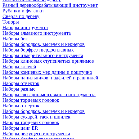
Разный деревообрабатывающий инструмент
Рубанки и фуганки
Сверла по дереву
Топоры
Наборы инструмента
Наборы алмазного инструмента
Наборы бит
Наборы бородков, высечек и кернеров
Наборы борфрез твердосплавных
Наборы измерительного инструмента
Наборы клиновых ступенчатых прижимов
Наборы ключей
Наборы концевых мер длины и поштучно
Наборы напильников, надфилей и рашпилей
Наборы отверток
Наборы разные
Наборы слесарно-монтажного инструмента
Наборы торцевых головок
Наборы отверток
Наборы бородков, высечек и кернеров
Наборы сухарей, гаек и шпилек
Наборы торцевых головок
Наборы цанг ER
Наборы режущего инструмента