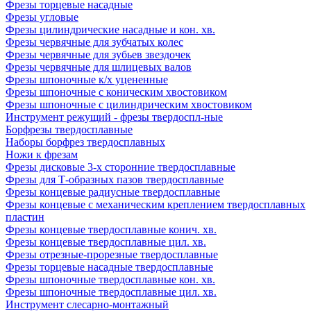
Фрезы торцевые насадные
Фрезы угловые
Фрезы цилиндрические насадные и кон. хв.
Фрезы червячные для зубчатых колес
Фрезы червячные для зубьев звездочек
Фрезы червячные для шлицевых валов
Фрезы шпоночные к/х уцененные
Фрезы шпоночные с коническим хвостовиком
Фрезы шпоночные с цилиндрическим хвостовиком
Инструмент режущий - фрезы твердоспл-ные
Борфрезы твердосплавные
Наборы борфрез твердосплавных
Ножи к фрезам
Фрезы дисковые 3-х сторонние твердосплавные
Фрезы для Т-образных пазов твердосплавные
Фрезы концевые радиусные твердосплавные
Фрезы концевые с механическим креплением твердосплавных
пластин
Фрезы концевые твердосплавные конич. хв.
Фрезы концевые твердосплавные цил. хв.
Фрезы отрезные-прорезные твердосплавные
Фрезы торцевые насадные твердосплавные
Фрезы шпоночные твердосплавные кон. хв.
Фрезы шпоночные твердосплавные цил. хв.
Инструмент слесарно-монтажный