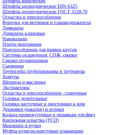
Штифты конические
Штифты цилиндрические DIN 6325
Штифты цилиндрические ГОСТ 3128-70
Оснастка и приспособления
Воротки для метчиков и плашкодержатели
Домкраты
Домкраты клиновые
Наковальни
Плиты монтажные
Приспособления для правки кругов
Системы охлаждения, СОЖ, смазки
Смазки подшипников
Съемники
Трубогибы,трубоприжимы и труборезы
Хомуты
Шприцы и масленки
Экстракторы
Оснастка и приспособления - станочные
Головки делительные
Головки расточные и хвостовики к ним
Державки (накатки) и ролики
Кольца промежуточные к оправкам для фрез
Крепежная оснастка (УСП)
Маховики и ручки
Муфты кулисно-крестовые плавающие