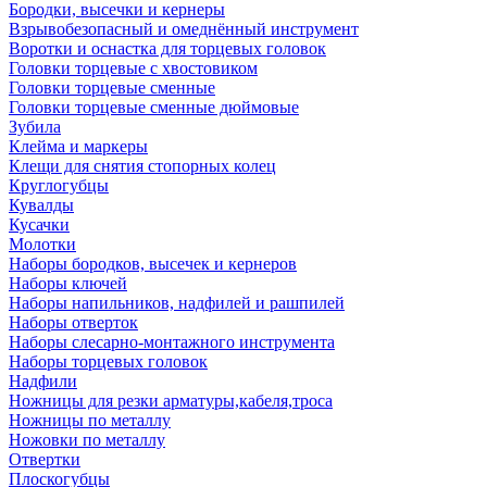
Бородки, высечки и кернеры
Взрывобезопасный и омеднённый инструмент
Воротки и оснаcтка для торцевых головок
Головки торцевые с хвостовиком
Головки торцевые сменные
Головки торцевые сменные дюймовые
Зубила
Клейма и маркеры
Клещи для снятия стопорных колец
Круглогубцы
Кувалды
Кусачки
Молотки
Наборы бородков, высечек и кернеров
Наборы ключей
Наборы напильников, надфилей и рашпилей
Наборы отверток
Наборы слесарно-монтажного инструмента
Наборы торцевых головок
Надфили
Ножницы для резки арматуры,кабеля,троса
Ножницы по металлу
Ножовки по металлу
Отвертки
Плоскогубцы