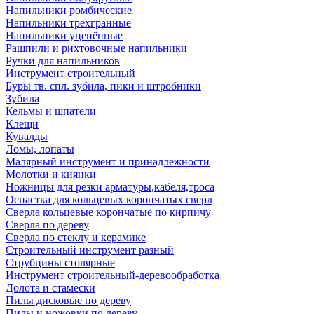
Напильники ромбические
Напильники трехгранные
Напильники уценённые
Рашпили и рихтовочные напильники
Ручки для напильников
Инструмент строительный
Буры тв. спл. зубила, пики и штробники
Зубила
Кельмы и шпатели
Клещи
Кувалды
Ломы, лопаты
Малярный инструмент и принадлежности
Молотки и киянки
Ножницы для резки арматуры,кабеля,троса
Оснастка для кольцевых корончатых сверл
Сверла кольцевые корончатые по кирпичу
Сверла по дереву
Сверла по стеклу и керамике
Строительный инструмент разный
Струбцины столярные
Инструмент строительный-деревообработка
Долота и стамески
Пилы дисковые по дереву
Пилы и ножовки по дереву