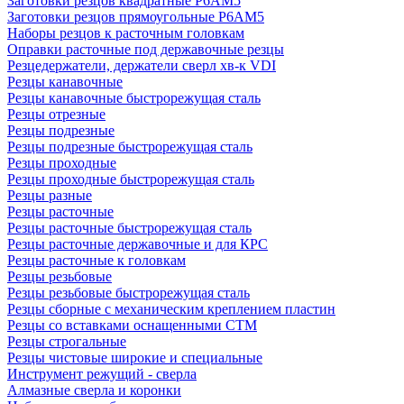
Заготовки резцов квадратные Р6АМ5
Заготовки резцов прямоугольные Р6АМ5
Наборы резцов к расточным головкам
Оправки расточные под державочные резцы
Резцедержатели, держатели сверл хв-к VDI
Резцы канавочные
Резцы канавочные быстрорежущая сталь
Резцы отрезные
Резцы подрезные
Резцы подрезные быстрорежущая сталь
Резцы проходные
Резцы проходные быстрорежущая сталь
Резцы разные
Резцы расточные
Резцы расточные быстрорежущая сталь
Резцы расточные державочные и для КРС
Резцы расточные к головкам
Резцы резьбовые
Резцы резьбовые быстрорежущая сталь
Резцы сборные с механическим креплением пластин
Резцы со вставками оснащенными СТМ
Резцы строгальные
Резцы чистовые широкие и специальные
Инструмент режущий - сверла
Алмазные сверла и коронки