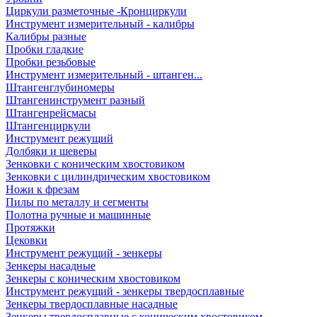
Циркули разметочные -Кронциркули
Инструмент измерительный - калибры
Калибры разные
Пробки гладкие
Пробки резьбовые
Инструмент измерительный - штанген...
Штангенглубиномеры
Штангенинструмент разный
Штангенрейсмасы
Штангенциркули
Инструмент режущий
Долбяки и шеверы
Зенковки с коническим хвостовиком
Зенковки с цилиндрическим хвостовиком
Ножи к фрезам
Пилы по металлу и сегменты
Полотна ручные и машинные
Протяжки
Цековки
Инструмент режущий - зенкеры
Зенкеры насадные
Зенкеры с коническим хвостовиком
Инструмент режущий - зенкеры твердосплавные
Зенкеры твердосплавные насадные
Зенкеры твердосплавные с коническим хвостовиком