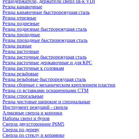
Резцедержатели, держатели сверл хв-к VDI
Резцы канавочные
Резцы канавочные быстрорежущая сталь
Резцы отрезные
Резцы подрезные
Резцы подрезные быстрорежущая сталь
Резцы проходные
Резцы проходные быстрорежущая сталь
Резцы разные
Резцы расточные
Резцы расточные быстрорежущая сталь
Резцы расточные державочные и для КРС
Резцы расточные к головкам
Резцы резьбовые
Резцы резьбовые быстрорежущая сталь
Резцы сборные с механическим креплением пластин
Резцы со вставками оснащенными СТМ
Резцы строгальные
Резцы чистовые широкие и специальные
Инструмент режущий - сверла
Алмазные сверла и коронки
Наборы сверл и буров
Сверла двухсторонние Р6М5
Сверла по дереву
Сверла по стеклу и керамике