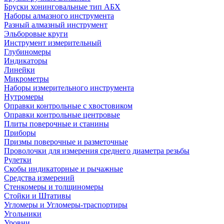
Бруски хонинговальные тип АБХ
Наборы алмазного инструмента
Разный алмазный инструмент
Эльборовые круги
Инструмент измерительный
Глубиномеры
Индикаторы
Линейки
Микрометры
Наборы измерительного инструмента
Нутромеры
Оправки контрольные с хвостовиком
Оправки контрольные центровые
Плиты поверочные и станины
Приборы
Призмы поверочные и разметочные
Проволочки для измерения среднего диаметра резьбы
Рулетки
Скобы индикаторные и рычажные
Средства измерений
Стенкомеры и толщиномеры
Стойки и Штативы
Угломеры и Угломеры-траспортиры
Угольники
Уровни