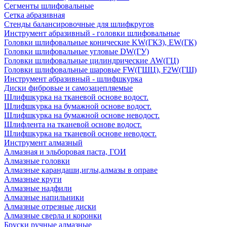
Сегменты шлифовальные
Сетка абразивная
Стенды балансировочные для шлифкругов
Инструмент абразивный - головки шлифовальные
Головки шлифовальные конические KW(ГКЗ), EW(ГК)
Головки шлифовальные угловые DW(ГУ)
Головки шлифовальные цилиндрические AW(ГЦ)
Головки шлифовальные шаровые FW(ГШЦ), F2W(ГШ)
Инструмент абразивный - шлифшкурка
Диски фибровые и самозацепляемые
Шлифшкурка на тканевой основе водост.
Шлифшкурка на бумажной основе водост.
Шлифшкурка на бумажной основе неводост.
Шлифлента на тканевой основе водост.
Шлифшкурка на тканевой основе неводост.
Инструмент алмазный
Алмазная и эльборовая паста, ГОИ
Алмазные головки
Алмазные карандаши,иглы,алмазы в оправе
Алмазные круги
Алмазные надфили
Алмазные напильники
Алмазные отрезные диски
Алмазные сверла и коронки
Бруски ручные алмазные