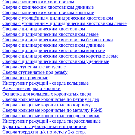
Сверла с коническим хвостовиком
Сверла с коническим хвостовиком длинные
Сверла с коническим хвостовиком короткие
Сверла с утолщённым цилиндрическим хвостовиком
Сверла с утолщённым цилиндрическим хвостовиком левые
Сверла с цилиндрическим хвостовиком
Сверла с цилиндрическим хвостовиком левые
Сверла с цилиндрическим хвостовиком без ленточки
Сверла с цилиндрическим хвостовиком длинные
Сверла с цилиндрическим хвостовиком короткие
Сверла с цилиндрическим хвостовиком короткие левые
Сверла с цилиндрическим хвостовиком уцененные
Сверла ступенчатые конусные
Сверла ступенчатые под резьбу
Сверла центровочные
Инструмент режущий - сверла кольцевые
Алмазные сверла и коронки
Оснастка для кольцевых корончатых сверл
Сверла кольцевые корончатые по бетону и дер
Сверла кольцевые корончатые по кирпичу
Сверла кольцевые корончатые по металлу Р6М5
Сверла кольцевые корончатые твердосплавные
Инструмент режущий - сверла твердосплавные
Буры тв. спл. зубила, пики и штробники
Сверла тверд.спл ц/х по мет-лу 2-х стор.