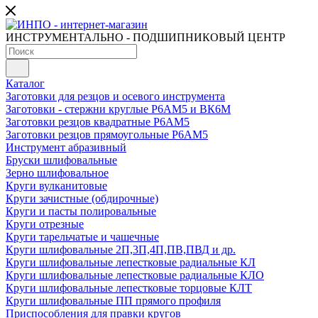
ИНСТРУМЕНТАЛЬНО - ПОДШИПНИКОВЫЙ ЦЕНТР
Каталог
Заготовки для резцов и осевого инструмента
Заготовки - стержни круглые Р6АМ5 и ВК6М
Заготовки резцов квадратные Р6АМ5
Заготовки резцов прямоугольные Р6АМ5
Инструмент абразивный
Бруски шлифовальные
Зерно шлифовальное
Круги вулканитовые
Круги зачистные (обдирочные)
Круги и пасты полировальные
Круги отрезные
Круги тарельчатые и чашечные
Круги шлифовальные 2П,3П,4П,ПВ,ПВД и др.
Круги шлифовальные лепестковые радиальные КЛ
Круги шлифовальные лепестковые радиальные КЛО
Круги шлифовальные лепестковые торцовые КЛТ
Круги шлифовальные ПП прямого профиля
Приспособления для правки кругов