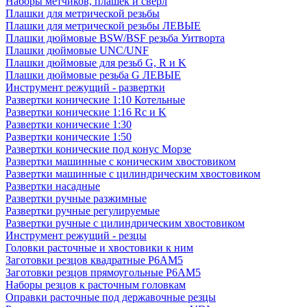
Наборы метчиков, плашек и свёрл
Плашки для метрической резьбы
Плашки для метрической резьбы ЛЕВЫЕ
Плашки дюймовые BSW/BSF резьба Уитворта
Плашки дюймовые UNC/UNF
Плашки дюймовые для резьб G, R и K
Плашки дюймовые резьба G ЛЕВЫЕ
Инструмент режущий - развертки
Развертки конические 1:10 Котельные
Развертки конические 1:16 Rc и K
Развертки конические 1:30
Развертки конические 1:50
Развертки конические под конус Морзе
Развертки машинные с коническим хвостовиком
Развертки машинные с цилиндрическим хвостовиком
Развертки насадные
Развертки ручные разжимные
Развертки ручные регулируемые
Развертки ручные с цилиндрическим хвостовиком
Инструмент режущий - резцы
Головки расточные и хвостовики к ним
Заготовки резцов квадратные Р6АМ5
Заготовки резцов прямоугольные Р6АМ5
Наборы резцов к расточным головкам
Оправки расточные под державочные резцы