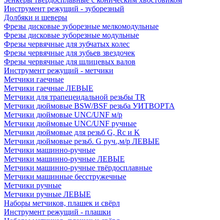
Инструмент режущий - зуборезный
Долбяки и шеверы
Фрезы дисковые зуборезные мелкомодульные
Фрезы дисковые зуборезные модульные
Фрезы червячные для зубчатых колес
Фрезы червячные для зубьев звездочек
Фрезы червячные для шлицевых валов
Инструмент режущий - метчики
Метчики гаечные
Метчики гаечные ЛЕВЫЕ
Метчики для трапецеидальной резьбы TR
Метчики дюймовые BSW/BSF резьба УИТВОРТА
Метчики дюймовые UNC/UNF м/р
Метчики дюймовые UNC/UNF ручные
Метчики дюймовые для резьб G, Rc и K
Метчики дюймовые резьб. G руч.,м/р ЛЕВЫЕ
Метчики машинно-ручные
Метчики машинно-ручные ЛЕВЫЕ
Метчики машинно-ручные твёрдосплавные
Метчики машинные бесстружечные
Метчики ручные
Метчики ручные ЛЕВЫЕ
Наборы метчиков, плашек и свёрл
Инструмент режущий - плашки