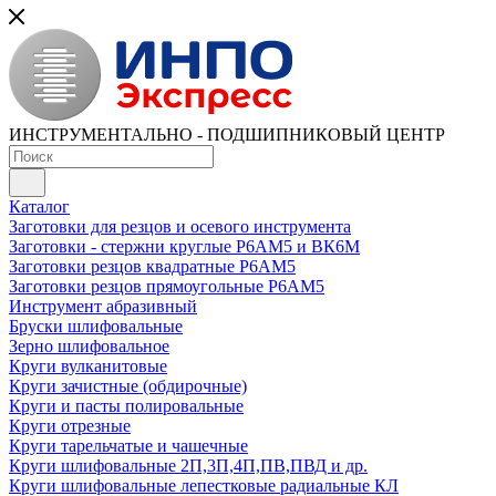
ИНСТРУМЕНТАЛЬНО - ПОДШИПНИКОВЫЙ ЦЕНТР
Каталог
Заготовки для резцов и осевого инструмента
Заготовки - стержни круглые Р6АМ5 и ВК6М
Заготовки резцов квадратные Р6АМ5
Заготовки резцов прямоугольные Р6АМ5
Инструмент абразивный
Бруски шлифовальные
Зерно шлифовальное
Круги вулканитовые
Круги зачистные (обдирочные)
Круги и пасты полировальные
Круги отрезные
Круги тарельчатые и чашечные
Круги шлифовальные 2П,3П,4П,ПВ,ПВД и др.
Круги шлифовальные лепестковые радиальные КЛ