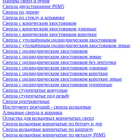
Наборы сверл и буров
Сверла двухсторонние Р6М5
Сверла по дереву
Сверла по стеклу и керамике
Сверла с коническим хвостовиком
Сверла с коническим хвостовиком длинные
Сверла с коническим хвостовиком короткие
Сверла с утолщённым цилиндрическим хвостовиком
Сверла с утолщённым цилиндрическим хвостовиком левые
Сверла с цилиндрическим хвостовиком
Сверла с цилиндрическим хвостовиком левые
Сверла с цилиндрическим хвостовиком без ленточки
Сверла с цилиндрическим хвостовиком длинные
Сверла с цилиндрическим хвостовиком короткие
Сверла с цилиндрическим хвостовиком короткие левые
Сверла с цилиндрическим хвостовиком уцененные
Сверла ступенчатые конусные
Сверла ступенчатые под резьбу
Сверла центровочные
Инструмент режущий - сверла кольцевые
Алмазные сверла и коронки
Оснастка для кольцевых корончатых сверл
Сверла кольцевые корончатые по бетону и дер
Сверла кольцевые корончатые по кирпичу
Сверла кольцевые корончатые по металлу Р6М5