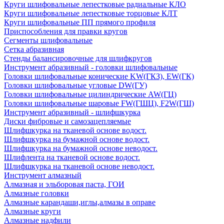
Круги шлифовальные лепестковые радиальные КЛО
Круги шлифовальные лепестковые торцовые КЛТ
Круги шлифовальные ПП прямого профиля
Приспособления для правки кругов
Сегменты шлифовальные
Сетка абразивная
Стенды балансировочные для шлифкругов
Инструмент абразивный - головки шлифовальные
Головки шлифовальные конические KW(ГКЗ), EW(ГК)
Головки шлифовальные угловые DW(ГУ)
Головки шлифовальные цилиндрические AW(ГЦ)
Головки шлифовальные шаровые FW(ГШЦ), F2W(ГШ)
Инструмент абразивный - шлифшкурка
Диски фибровые и самозацепляемые
Шлифшкурка на тканевой основе водост.
Шлифшкурка на бумажной основе водост.
Шлифшкурка на бумажной основе неводост.
Шлифлента на тканевой основе водост.
Шлифшкурка на тканевой основе неводост.
Инструмент алмазный
Алмазная и эльборовая паста, ГОИ
Алмазные головки
Алмазные карандаши,иглы,алмазы в оправе
Алмазные круги
Алмазные надфили