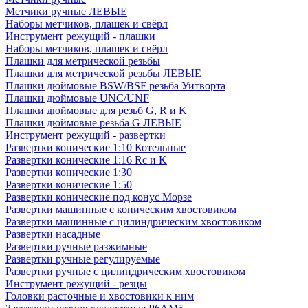
Метчики ручные ЛЕВЫЕ
Наборы метчиков, плашек и свёрл
Инструмент режущий - плашки
Наборы метчиков, плашек и свёрл
Плашки для метрической резьбы
Плашки для метрической резьбы ЛЕВЫЕ
Плашки дюймовые BSW/BSF резьба Уитворта
Плашки дюймовые UNC/UNF
Плашки дюймовые для резьб G, R и K
Плашки дюймовые резьба G ЛЕВЫЕ
Инструмент режущий - развертки
Развертки конические 1:10 Котельные
Развертки конические 1:16 Rc и K
Развертки конические 1:30
Развертки конические 1:50
Развертки конические под конус Морзе
Развертки машинные с коническим хвостовиком
Развертки машинные с цилиндрическим хвостовиком
Развертки насадные
Развертки ручные разжимные
Развертки ручные регулируемые
Развертки ручные с цилиндрическим хвостовиком
Инструмент режущий - резцы
Головки расточные и хвостовики к ним