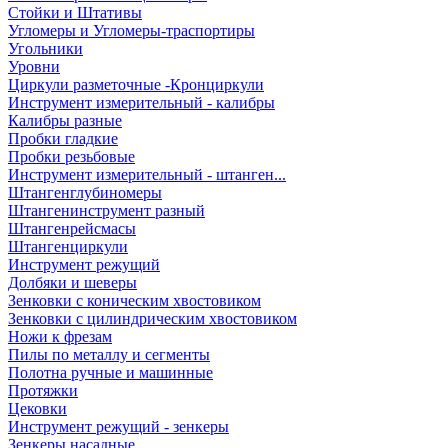
Стойки и Штативы
Угломеры и Угломеры-траспортиры
Угольники
Уровни
Циркули разметочные -Кронциркули
Инструмент измерительный - калибры
Калибры разные
Пробки гладкие
Пробки резьбовые
Инструмент измерительный - штанген...
Штангенглубиномеры
Штангенинструмент разный
Штангенрейсмасы
Штангенциркули
Инструмент режущий
Долбяки и шеверы
Зенковки с коническим хвостовиком
Зенковки с цилиндрическим хвостовиком
Ножи к фрезам
Пилы по металлу и сегменты
Полотна ручные и машинные
Протяжки
Цековки
Инструмент режущий - зенкеры
Зенкеры насадные