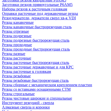
Заготовки резцов квадратные Р6АМ5
Заготовки резцов прямоугольные Р6АМ5
Наборы резцов к расточным головкам
Оправки расточные под державочные резцы
Резцедержатели, держатели сверл хв-к VDI
Резцы канавочные
Резцы канавочные быстрорежущая сталь
Резцы отрезные
Резцы подрезные
Резцы подрезные быстрорежущая сталь
Резцы проходные
Резцы проходные быстрорежущая сталь
Резцы разные
Резцы расточные
Резцы расточные быстрорежущая сталь
Резцы расточные державочные и для КРС
Резцы расточные к головкам
Резцы резьбовые
Резцы резьбовые быстрорежущая сталь
Резцы сборные с механическим креплением пластин
Резцы со вставками оснащенными СТМ
Резцы строгальные
Резцы чистовые широкие и специальные
Инструмент режущий - сверла
Алмазные сверла и коронки