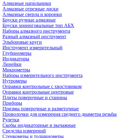
Алмазные напильники
Алмазные отрезные диски
Алмазные сверла и коронки
Бруски ручные алмазные
Бруски хонинговальные тип АБХ
Наборы алмазного инструмента
Разный алмазный инструмент
Эльборовые круги
Инструмент измерительный
Глубиномеры
Индикаторы
Линейки
Микрометры
Наборы измерительного инструмента
Нутромеры
Оправки контрольные с хвостовиком
Оправки контрольные центровые
Плиты поверочные и станины
Приборы
Призмы поверочные и разметочные
Проволочки для измерения среднего диаметра резьбы
Рулетки
Скобы индикаторные и рычажные
Средства измерений
Стенкомеры и толщиномеры