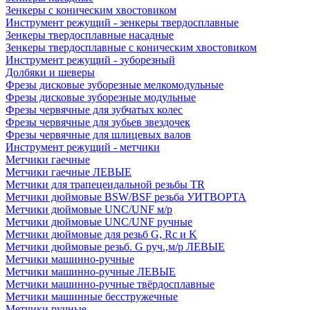
Зенкеры с коническим хвостовиком
Инструмент режущий - зенкеры твердосплавные
Зенкеры твердосплавные насадные
Зенкеры твердосплавные с коническим хвостовиком
Инструмент режущий - зуборезный
Долбяки и шеверы
Фрезы дисковые зуборезные мелкомодульные
Фрезы дисковые зуборезные модульные
Фрезы червячные для зубчатых колес
Фрезы червячные для зубьев звездочек
Фрезы червячные для шлицевых валов
Инструмент режущий - метчики
Метчики гаечные
Метчики гаечные ЛЕВЫЕ
Метчики для трапецеидальной резьбы TR
Метчики дюймовые BSW/BSF резьба УИТВОРТА
Метчики дюймовые UNC/UNF м/р
Метчики дюймовые UNC/UNF ручные
Метчики дюймовые для резьб G, Rc и K
Метчики дюймовые резьб. G руч.,м/р ЛЕВЫЕ
Метчики машинно-ручные
Метчики машинно-ручные ЛЕВЫЕ
Метчики машинно-ручные твёрдосплавные
Метчики машинные бесстружечные
Метчики ручные