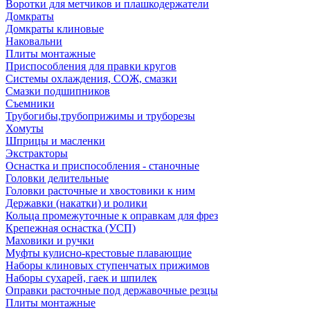
Воротки для метчиков и плашкодержатели
Домкраты
Домкраты клиновые
Наковальни
Плиты монтажные
Приспособления для правки кругов
Системы охлаждения, СОЖ, смазки
Смазки подшипников
Съемники
Трубогибы,трубоприжимы и труборезы
Хомуты
Шприцы и масленки
Экстракторы
Оснастка и приспособления - станочные
Головки делительные
Головки расточные и хвостовики к ним
Державки (накатки) и ролики
Кольца промежуточные к оправкам для фрез
Крепежная оснастка (УСП)
Маховики и ручки
Муфты кулисно-крестовые плавающие
Наборы клиновых ступенчатых прижимов
Наборы сухарей, гаек и шпилек
Оправки расточные под державочные резцы
Плиты монтажные