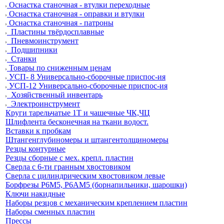
Оснастка станочная - втулки переходные
Оснастка станочная - оправки и втулки
Оснастка станочная - патроны
Пластины твёрдосплавные
Пневмоинструмент
Подшипники
Станки
Товары по сниженным ценам
УСП- 8 Универсально-сборочные приспос-ия
УСП-12 Универсально-сборочные приспос-ия
Хозяйственный инвентарь
Электроинструмент
Круги тарельчатые 1Т и чашечные ЧК,ЧЦ
Шлифлента бесконечная на ткани водост.
Вставки к пробкам
Штангенглубиномеры и штангентолщиномеры
Резцы контурные
Резцы сборные с мех. крепл. пластин
Сверла с 6-ти гранным хвостовиком
Сверла с цилиндрическим хвостовиком левые
Борфрезы Р6М5, Р6АМ5 (борнапильники, шарошки)
Ключи накидные
Наборы резцов с механическим креплением пластин
Наборы сменных пластин
Прессы