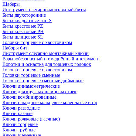
Шаберы
Инструмент слесарно-монтажный-биты
Биты двухсторонние
Биты квадратные тип S
Биты крестовые РZ
Биты крестовые РН
Биты шлицевые SL
Головки торцевые с хвостовиком
Наборы бит
Инструмент слесарно-монтажный-ключи
Взрывобезопасный и омеднённый инструмент
Воротки и оснаcтка для торцевых головок
Головки торцевые с хвостовиком
Головки торцевые сменные
Головки торцевые сменные дюймовые
Ключи динамометрические
Ключи для круглых шлицевых гаек
Ключи комбинированные
Ключи накидные кольцевые коленчатые и пр
Ключи разводные
Ключи разные
Ключи рожковые (гаечные)
Ключи торцевые
Ключи трубные
Ключи уцененные