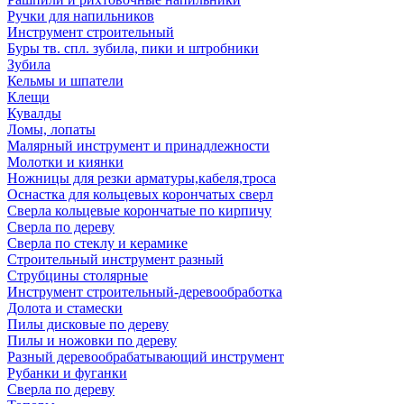
Ручки для напильников
Инструмент строительный
Буры тв. спл. зубила, пики и штробники
Зубила
Кельмы и шпатели
Клещи
Кувалды
Ломы, лопаты
Малярный инструмент и принадлежности
Молотки и киянки
Ножницы для резки арматуры,кабеля,троса
Оснастка для кольцевых корончатых сверл
Сверла кольцевые корончатые по кирпичу
Сверла по дереву
Сверла по стеклу и керамике
Строительный инструмент разный
Струбцины столярные
Инструмент строительный-деревообработка
Долота и стамески
Пилы дисковые по дереву
Пилы и ножовки по дереву
Разный деревообрабатывающий инструмент
Рубанки и фуганки
Сверла по дереву