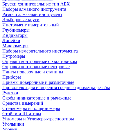
Бруски хонинговальные тип АБХ
Наборы алмазного инструмента
Разный алмазный инструмент
Эльборовые круги
Инструмент измерительный
Глубиномеры
Индикаторы
Линейки
Микрометры
Наборы измерительного инструмента
Нутромеры
Оправки контрольные с хвостовиком
Оправки контрольные центровые
Плиты поверочные и станины
Приборы
Призмы поверочные и разметочные
Проволочки для измерения среднего диаметра резьбы
Рулетки
Скобы индикаторные и рычажные
Средства измерений
Стенкомеры и толщиномеры
Стойки и Штативы
Угломеры и Угломеры-траспортиры
Угольники
Уровни