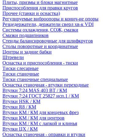
Плиты, призмы и блоки магнитные
Приспособления для правки кругов
Прочее (станки и оснастка)
Регулируемые виброопоры и конич-ие опоры
Резцедержатели, держатели сверл хв-к VDI
Системы охлаждения, СОЖ, смазки
Смазки подшипников
Стенды балансировочные для шлифкругов
Столы поворотные и координатные
Центры и задние бабки
Штревели
Оснастка и приспособления - тиски
Тиски слесарные
Тиски станочные
Тиски станочные специальные
Оснастка станочная - втулки переходные
Втулки 7:24 MAS 403 BT / КМ
Втулки 7:24 ГОСТ 25827 исп.1 / КМ
Втулки HSK / КМ
Втулки R8 / КМ
Втулки КМ / КМ для концевых фрез
Втулки КМ / КМ для центров
Втулки КМ / КМ с лапкой и клинья
Втулки ЦХ / КМ
Оснастка станочная - оправки и втулки