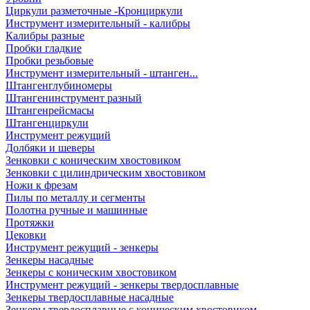
Циркули разметочные -Кронциркули
Инструмент измерительный - калибры
Калибры разные
Пробки гладкие
Пробки резьбовые
Инструмент измерительный - штанген...
Штангенглубиномеры
Штангенинструмент разный
Штангенрейсмасы
Штангенциркули
Инструмент режущий
Долбяки и шеверы
Зенковки с коническим хвостовиком
Зенковки с цилиндрическим хвостовиком
Ножи к фрезам
Пилы по металлу и сегменты
Полотна ручные и машинные
Протяжки
Цековки
Инструмент режущий - зенкеры
Зенкеры насадные
Зенкеры с коническим хвостовиком
Инструмент режущий - зенкеры твердосплавные
Зенкеры твердосплавные насадные
Зенкеры твердосплавные с коническим хвостовиком