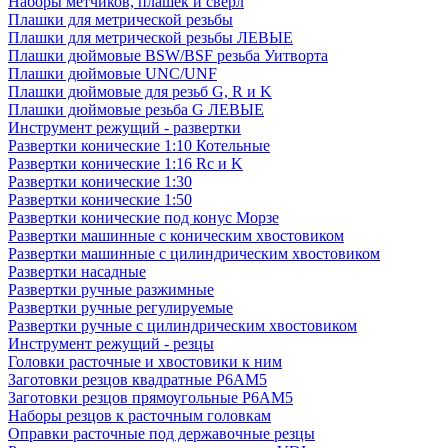
Наборы метчиков, плашек и свёрл
Плашки для метрической резьбы
Плашки для метрической резьбы ЛЕВЫЕ
Плашки дюймовые BSW/BSF резьба Уитворта
Плашки дюймовые UNC/UNF
Плашки дюймовые для резьб G, R и K
Плашки дюймовые резьба G ЛЕВЫЕ
Инструмент режущий - развертки
Развертки конические 1:10 Котельные
Развертки конические 1:16 Rc и K
Развертки конические 1:30
Развертки конические 1:50
Развертки конические под конус Морзе
Развертки машинные с коническим хвостовиком
Развертки машинные с цилиндрическим хвостовиком
Развертки насадные
Развертки ручные разжимные
Развертки ручные регулируемые
Развертки ручные с цилиндрическим хвостовиком
Инструмент режущий - резцы
Головки расточные и хвостовики к ним
Заготовки резцов квадратные Р6АМ5
Заготовки резцов прямоугольные Р6АМ5
Наборы резцов к расточным головкам
Оправки расточные под державочные резцы