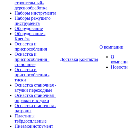
строительный-
деревообработка
Наборы инструмента
Наборы режущего
инструмента
Оборудование
Оборудование -
Крепёж
Оснастка и
О компании
приспособления
Оснастка и
О
приспособления -
Доставка
Контакты
компани
станочные
Новости
Оснастка и
приспособления -
тиски
Оснастка станочная -
втулки переходные
Оснастка станочная -
оправки и втулки
Оснастка станочная -
патроны
Пластины
твёрдосплавные
Пневмоинструмент