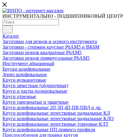
ИНСТРУМЕНТАЛЬНО - ПОДШИПНИКОВЫЙ ЦЕНТР
Каталог
Заготовки для резцов и осевого инструмента
Заготовки - стержни круглые Р6АМ5 и ВК6М
Заготовки резцов квадратные Р6АМ5
Заготовки резцов прямоугольные Р6АМ5
Инструмент абразивный
Бруски шлифовальные
Зерно шлифовальное
Круги вулканитовые
Круги зачистные (обдирочные)
Круги и пасты полировальные
Круги отрезные
Круги тарельчатые и чашечные
Круги шлифовальные 2П,3П,4П,ПВ,ПВД и др.
Круги шлифовальные лепестковые радиальные КЛ
Круги шлифовальные лепестковые радиальные КЛО
Круги шлифовальные лепестковые торцовые КЛТ
Круги шлифовальные ПП прямого профиля
Приспособления для правки кругов