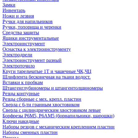
Замки
Инвентарь
Ножи и лезвия
Ручки для напильников
Ручки, топорища и черенки
Средства защиты
Ящики инструментальные
Электроинструмент
Оснастка к электроинструменту
Электродрели
Электроинструмент разный
Электроточило
Круги тарельчатые 1Т и чашечные ЧК,ЧЦ
Шлифлента бесконечная на ткани водост.
Вставки к пробкам
Штангенглубиномеры и штангентолщиномеры
Резцы контурные
Резцы сборные с мех. крепл. пластин
Сверла с 6-ти гранным хвостовиком
Сверла с цилиндрическим хвостовиком левые
Борфрезы Р6М5, Р6АМ5 (борнапильники, шарошки)
Ключи накидные
Наборы резцов с механическим креплением пластин
Наборы сменных пластин
Прессы