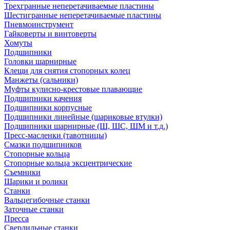
Трехгранные неперетачиваемые пластины
Шестигранные неперетачиваемые пластины
Пневмоинструмент
Гайковерты и винтоверты
Хомуты
Подшипники
Головки шарнирные
Клещи для снятия стопорных колец
Манжеты (сальники)
Муфты кулисно-крестовые плавающие
Подшипники качения
Подшипники корпусные
Подшипники линейные (шариковые втулки)
Подшипники шарнирные (Ш, ШС, ШМ и т.д.)
Пресс-масленки (тавотницы)
Смазки подшипников
Стопорные кольца
Стопорные кольца эксцентрические
Съемники
Шарики и ролики
Станки
Вальцегибочные станки
Заточные станки
Пресса
Сверлильные станки