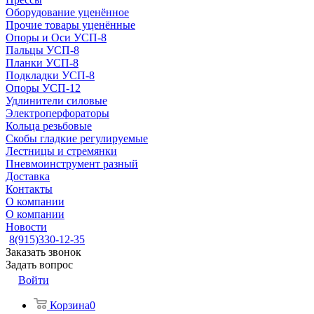
Оборудование уценённое
Прочие товары уценённые
Опоры и Оси УСП-8
Пальцы УСП-8
Планки УСП-8
Подкладки УСП-8
Опоры УСП-12
Удлинители силовые
Электроперфораторы
Кольца резьбовые
Скобы гладкие регулируемые
Лестницы и стремянки
Пневмоинструмент разный
Доставка
Контакты
О компании
О компании
Новости
8(915)330-12-35
Заказать звонок
Задать вопрос
Войти
Корзина
0