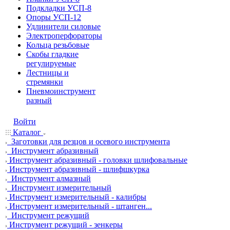
Подкладки УСП-8
Опоры УСП-12
Удлинители силовые
Электроперфораторы
Кольца резьбовые
Скобы гладкие
регулируемые
Лестницы и
стремянки
Пневмоинструмент
разный
Войти
Каталог
Заготовки для резцов и осевого инструмента
Инструмент абразивный
Инструмент абразивный - головки шлифовальные
Инструмент абразивный - шлифшкурка
Инструмент алмазный
Инструмент измерительный
Инструмент измерительный - калибры
Инструмент измерительный - штанген...
Инструмент режущий
Инструмент режущий - зенкеры