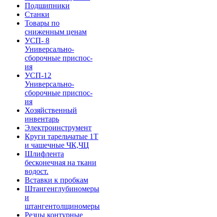
Подшипники
Станки
Товары по
сниженным ценам
УСП- 8
Универсально-
сборочные приспос-
ия
УСП-12
Универсально-
сборочные приспос-
ия
Хозяйственный
инвентарь
Электроинструмент
Круги тарельчатые 1Т
и чашечные ЧК,ЧЦ
Шлифлента
бесконечная на ткани
водост.
Вставки к пробкам
Штангенглубиномеры
и
штангентолщиномеры
Резцы контурные