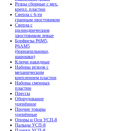
Резцы сборные с мех.
крепл. пластин
Сверла с 6-ти
гранным хвостовиком
Сверла с
цилиндрическим
хвостовиком левые
Борфрезы Р6М5,
Р6АМ5
(борнапильники,
шарошки)
Ключи накидные
Наборы резцов с
механическим
креплением пластин
Наборы сменных
пластин
Прессы
Оборудование
уценённое
Прочие товары
уценённые
Опоры и Оси УСП-8
Пальцы УСП-8
Планки УСП-8