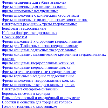
Фрезы червячные для зубьев звездочек
Фрезы червячные для шлицевых валов
Фрезы шпоночные к/х уцененные
Фрезы шпоночные с коническим хвостовиком
Фрезы шпоночные с цилиндрическим хвостовиком
Инструмент режущий - фрезы твердоспл-ные
Борфрезы твердосплавные
Наборы борфрез твердосплавных
Ножи к фрезам
Фрезы дисковые 3-х сторонние твердосплавные
Фрезы для Т-образных пазов твердосплавные
Фрезы концевые радиусные твердосплавные
Фрезы концевые с механическим креплением твердосплавных
пластин
Фрезы концевые твердосплавные конич. хв.
Фрезы концевые твердосплавные цил. хв.
Фрезы отрезные-прорезные твердосплавные
Фрезы торцевые насадные твердосплавные
Фрезы шпоночные твердосплавные кон. хв.
Фрезы шпоночные твердосплавные цил. хв.
Инструмент слесарно-монтажный
Бородки, высечки и кернеры
Взрывобезопасный и омеднённый инструмент
Воротки и оснаcтка для торцевых головок
Головки торцевые с хвостовиком