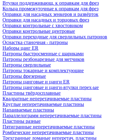
Втулки поддерживающ. к оправкам для фрез
Кольца промежуточные к оправкам для фрез
Оправки для насадных зенкеров и развёрток
Оправки для насадных и торцовых фрез
Оправки контрольные с хвостовиком
Оправки контрольные центровые
Оправки переходные для сверлильных патронов
Оснастка станочная - патроны
Наборы цанг ER
Патроны быстросменные с шариками
Патроны резбонарезные для метчиков
Патроны сверлильные
Патроны токарные и комплектующие
Патроны фрезерные
Патроны цанговые и цанги ER
Патроны цанговые и цанги-втулки перех-ые
Пластины твёрдосплавные
Квадратные неперетачиваемые пластины
Круглые неперетачиваемые пластины
Напаиваемые пластины
Параллелограмм неперетачиваемые пластины
Пластины разные
Пятигранные неперетачиваемые пластины
Ромбические неперетачиваемые пластины
Трехгранные ломаные неперетач. пластины