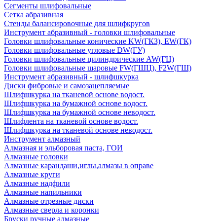
Сегменты шлифовальные
Сетка абразивная
Стенды балансировочные для шлифкругов
Инструмент абразивный - головки шлифовальные
Головки шлифовальные конические KW(ГКЗ), EW(ГК)
Головки шлифовальные угловые DW(ГУ)
Головки шлифовальные цилиндрические AW(ГЦ)
Головки шлифовальные шаровые FW(ГШЦ), F2W(ГШ)
Инструмент абразивный - шлифшкурка
Диски фибровые и самозацепляемые
Шлифшкурка на тканевой основе водост.
Шлифшкурка на бумажной основе водост.
Шлифшкурка на бумажной основе неводост.
Шлифлента на тканевой основе водост.
Шлифшкурка на тканевой основе неводост.
Инструмент алмазный
Алмазная и эльборовая паста, ГОИ
Алмазные головки
Алмазные карандаши,иглы,алмазы в оправе
Алмазные круги
Алмазные надфили
Алмазные напильники
Алмазные отрезные диски
Алмазные сверла и коронки
Бруски ручные алмазные