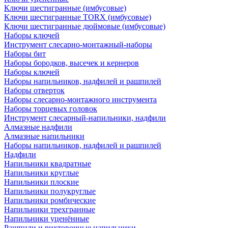
Ключи шестигранные (имбусовые)
Ключи шестигранные TORX (имбусовые)
Ключи шестигранные дюймовые (имбусовые)
Наборы ключей
Инструмент слесарно-монтажный-наборы
Наборы бит
Наборы бородков, высечек и кернеров
Наборы ключей
Наборы напильников, надфилей и рашпилей
Наборы отверток
Наборы слесарно-монтажного инструмента
Наборы торцевых головок
Инструмент слесарный-напильники, надфили
Алмазные надфили
Алмазные напильники
Наборы напильников, надфилей и рашпилей
Надфили
Напильники квадратные
Напильники круглые
Напильники плоские
Напильники полукруглые
Напильники ромбические
Напильники трехгранные
Напильники уценённые
Рашпили и рихтовочные напильники