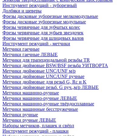
Инструмент режущий - зуборезный
Долбяки и шеверы
Фрезы дисковые зуборезные мелкомодульные
Фрезы дисковые зуборезные модульные
Фрезы червячные для зубчатых колес
Фрезы червячные для зубьев звездочек
Фрезы червячные для шлицевых валов
Инструмент режущий - метчики
Метчики гаечные
Метчики гаечные ЛЕВЫЕ
Метчики для трапецеидальной резьбы TR
Метчики дюймовые BSW/BSF резьба УИТВОРТА
Метчики дюймовые UNC/UNF м/р
Метчики дюймовые UNC/UNF ручные
Метчики дюймовые для резьб G, Rc и K
Метчики дюймовые резьб. G руч.,м/р ЛЕВЫЕ
Метчики машинно-ручные
Метчики машинно-ручные ЛЕВЫЕ
Метчики машинно-ручные твёрдосплавные
Метчики машинные бесстружечные
Метчики ручные
Метчики ручные ЛЕВЫЕ
Наборы метчиков, плашек и свёрл
Инструмент режущий - плашки