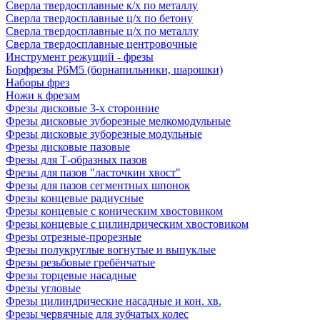
Сверла твердосплавные к/х по металлу
Сверла твердосплавные ц/х по бетону
Сверла твердосплавные ц/х по металлу
Сверла твердосплавные центровочные
Инструмент режущий - фрезы
Борфрезы Р6М5 (борнапильники, шарошки)
Наборы фрез
Ножи к фрезам
Фрезы дисковые 3-х сторонние
Фрезы дисковые зуборезные мелкомодульные
Фрезы дисковые зуборезные модульные
Фрезы дисковые пазовые
Фрезы для Т-образных пазов
Фрезы для пазов "ласточкин хвост"
Фрезы для пазов сегментных шпонок
Фрезы концевые радиусные
Фрезы концевые с коническим хвостовиком
Фрезы концевые с цилиндрическим хвостовиком
Фрезы отрезные-прорезные
Фрезы полукруглые вогнутые и выпуклые
Фрезы резьбовые гребёнчатые
Фрезы торцевые насадные
Фрезы угловые
Фрезы цилиндрические насадные и кон. хв.
Фрезы червячные для зубчатых колес