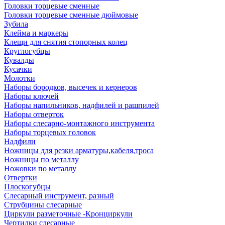
Головки торцевые сменные
Головки торцевые сменные дюймовые
Зубила
Клейма и маркеры
Клещи для снятия стопорных колец
Круглогубцы
Кувалды
Кусачки
Молотки
Наборы бородков, высечек и кернеров
Наборы ключей
Наборы напильников, надфилей и рашпилей
Наборы отверток
Наборы слесарно-монтажного инструмента
Наборы торцевых головок
Надфили
Ножницы для резки арматуры,кабеля,троса
Ножницы по металлу
Ножовки по металлу
Отвертки
Плоскогубцы
Слесарный инструмент, разный
Струбцины слесарные
Циркули разметочные -Кронциркули
Чертилки слесарные