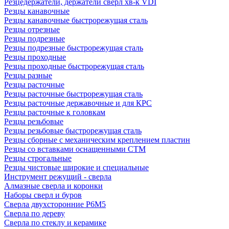
Резцедержатели, держатели сверл хв-к VDI
Резцы канавочные
Резцы канавочные быстрорежущая сталь
Резцы отрезные
Резцы подрезные
Резцы подрезные быстрорежущая сталь
Резцы проходные
Резцы проходные быстрорежущая сталь
Резцы разные
Резцы расточные
Резцы расточные быстрорежущая сталь
Резцы расточные державочные и для КРС
Резцы расточные к головкам
Резцы резьбовые
Резцы резьбовые быстрорежущая сталь
Резцы сборные с механическим креплением пластин
Резцы со вставками оснащенными СТМ
Резцы строгальные
Резцы чистовые широкие и специальные
Инструмент режущий - сверла
Алмазные сверла и коронки
Наборы сверл и буров
Сверла двухсторонние Р6М5
Сверла по дереву
Сверла по стеклу и керамике