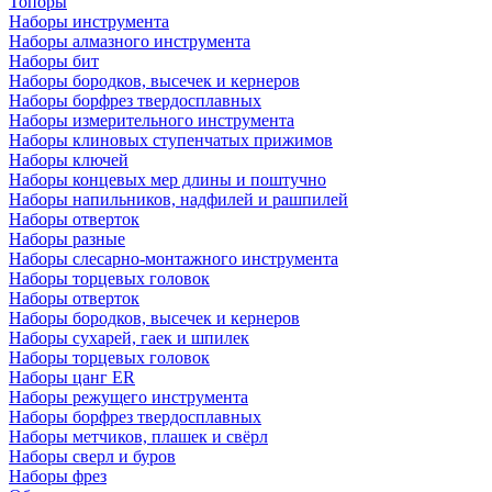
Топоры
Наборы инструмента
Наборы алмазного инструмента
Наборы бит
Наборы бородков, высечек и кернеров
Наборы борфрез твердосплавных
Наборы измерительного инструмента
Наборы клиновых ступенчатых прижимов
Наборы ключей
Наборы концевых мер длины и поштучно
Наборы напильников, надфилей и рашпилей
Наборы отверток
Наборы разные
Наборы слесарно-монтажного инструмента
Наборы торцевых головок
Наборы отверток
Наборы бородков, высечек и кернеров
Наборы сухарей, гаек и шпилек
Наборы торцевых головок
Наборы цанг ER
Наборы режущего инструмента
Наборы борфрез твердосплавных
Наборы метчиков, плашек и свёрл
Наборы сверл и буров
Наборы фрез