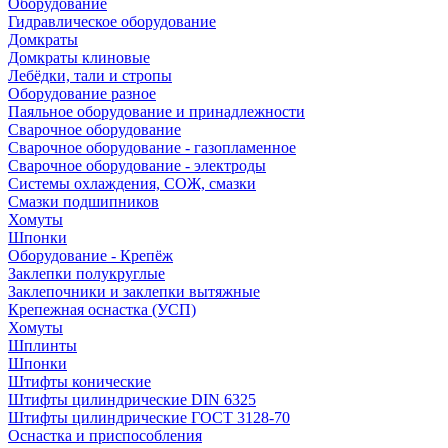
Оборудование
Гидравлическое оборудование
Домкраты
Домкраты клиновые
Лебёдки, тали и стропы
Оборудование разное
Паяльное оборудование и принадлежности
Сварочное оборудование
Сварочное оборудование - газопламенное
Сварочное оборудование - электроды
Системы охлаждения, СОЖ, смазки
Смазки подшипников
Хомуты
Шпонки
Оборудование - Крепёж
Заклепки полукруглые
Заклепочники и заклепки вытяжные
Крепежная оснастка (УСП)
Хомуты
Шплинты
Шпонки
Штифты конические
Штифты цилиндрические DIN 6325
Штифты цилиндрические ГОСТ 3128-70
Оснастка и приспособления