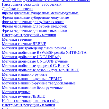
Инструмент режущий - зуборезный
Долбяки и шеверы
Фрезы дисковые зуборезные мелкомодульные
Фрезы дисковые зуборезные модульные
Фрезы червячные для зубчатых колес
Фрезы червячные для зубьев звездочек
Фрезы червячные для шлицевых валов
Инструмент режущий - метчики
Метчики гаечные
Метчики гаечные ЛЕВЫЕ
Метчики для трапецеидальной резьбы TR
Метчики дюймовые BSW/BSF резьба УИТВОРТА
Метчики дюймовые UNC/UNF м/р
Метчики дюймовые UNC/UNF ручные
Метчики дюймовые для резьб G, Rc и K
Метчики дюймовые резьб. G руч.,м/р ЛЕВЫЕ
Метчики машинно-ручные
Метчики машинно-ручные ЛЕВЫЕ
Метчики машинно-ручные твёрдосплавные
Метчики машинные бесстружечные
Метчики ручные
Метчики ручные ЛЕВЫЕ
Наборы метчиков, плашек и свёрл
Инструмент режущий - плашки