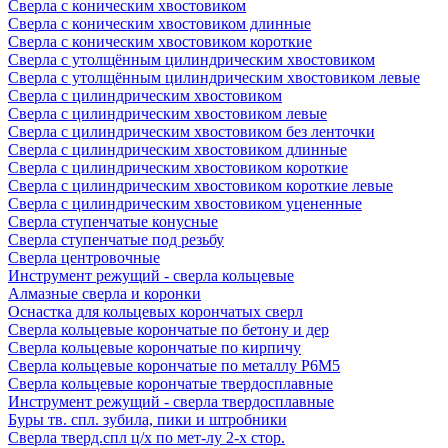
Сверла с коническим хвостовиком
Сверла с коническим хвостовиком длинные
Сверла с коническим хвостовиком короткие
Сверла с утолщённым цилиндрическим хвостовиком
Сверла с утолщённым цилиндрическим хвостовиком левые
Сверла с цилиндрическим хвостовиком
Сверла с цилиндрическим хвостовиком левые
Сверла с цилиндрическим хвостовиком без ленточки
Сверла с цилиндрическим хвостовиком длинные
Сверла с цилиндрическим хвостовиком короткие
Сверла с цилиндрическим хвостовиком короткие левые
Сверла с цилиндрическим хвостовиком уцененные
Сверла ступенчатые конусные
Сверла ступенчатые под резьбу
Сверла центровочные
Инструмент режущий - сверла кольцевые
Алмазные сверла и коронки
Оснастка для кольцевых корончатых сверл
Сверла кольцевые корончатые по бетону и дер
Сверла кольцевые корончатые по кирпичу
Сверла кольцевые корончатые по металлу Р6М5
Сверла кольцевые корончатые твердосплавные
Инструмент режущий - сверла твердосплавные
Буры тв. спл. зубила, пики и штробники
Сверла тверд.спл ц/х по мет-лу 2-х стор.