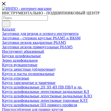
ИНСТРУМЕНТАЛЬНО - ПОДШИПНИКОВЫЙ ЦЕНТР
Каталог
Заготовки для резцов и осевого инструмента
Заготовки - стержни круглые Р6АМ5 и ВК6М
Заготовки резцов квадратные Р6АМ5
Заготовки резцов прямоугольные Р6АМ5
Инструмент абразивный
Бруски шлифовальные
Зерно шлифовальное
Круги вулканитовые
Круги зачистные (обдирочные)
Круги и пасты полировальные
Круги отрезные
Круги тарельчатые и чашечные
Круги шлифовальные 2П,3П,4П,ПВ,ПВД и др.
Круги шлифовальные лепестковые радиальные КЛ
Круги шлифовальные лепестковые радиальные КЛО
Круги шлифовальные лепестковые торцовые КЛТ
Круги шлифовальные ПП прямого профиля
Приспособления для правки кругов