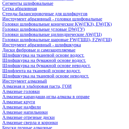
Сегменты шлифовальные
Сетка абразивная
Стенды балансировочные для шлифкругов
Инструмент абразивный - головки шлифовальные
Головки шлифовальные конические KW(ГКЗ), EW(ГК)
Головки шлифовальные угловые DW(ГУ)
Головки шлифовальные цилиндрические AW(ГЦ)
Головки шлифовальные шаровые FW(ГШЦ), F2W(ГШ)
Инструмент абразивный - шлифшкурка
Диски фибровые и самозацепляемые
Шлифшкурка на тканевой основе водост.
Шлифшкурка на бумажной основе водост.
Шлифшкурка на бумажной основе неводост.
Шлифлента на тканевой основе водост.
Шлифшкурка на тканевой основе неводост.
Инструмент алмазный
Алмазная и эльборовая паста, ГОИ
Алмазные головки
Алмазные карандаши,иглы,алмазы в оправе
Алмазные круги
Алмазные надфили
Алмазные напильники
Алмазные отрезные диски
Алмазные сверла и коронки
Бруски ручные алмазные