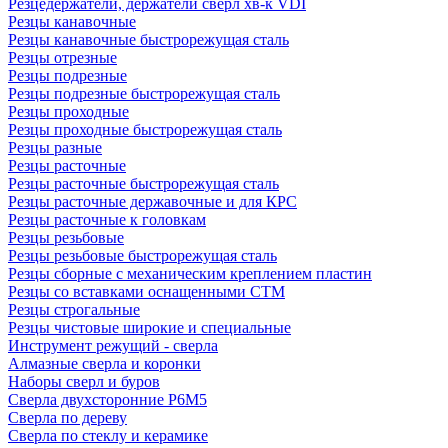
Резцедержатели, держатели сверл хв-к VDI
Резцы канавочные
Резцы канавочные быстрорежущая сталь
Резцы отрезные
Резцы подрезные
Резцы подрезные быстрорежущая сталь
Резцы проходные
Резцы проходные быстрорежущая сталь
Резцы разные
Резцы расточные
Резцы расточные быстрорежущая сталь
Резцы расточные державочные и для КРС
Резцы расточные к головкам
Резцы резьбовые
Резцы резьбовые быстрорежущая сталь
Резцы сборные с механическим креплением пластин
Резцы со вставками оснащенными СТМ
Резцы строгальные
Резцы чистовые широкие и специальные
Инструмент режущий - сверла
Алмазные сверла и коронки
Наборы сверл и буров
Сверла двухсторонние Р6М5
Сверла по дереву
Сверла по стеклу и керамике