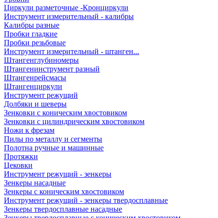
Циркули разметочные -Кронциркули
Инструмент измерительный - калибры
Калибры разные
Пробки гладкие
Пробки резьбовые
Инструмент измерительный - штанген...
Штангенглубиномеры
Штангенинструмент разный
Штангенрейсмасы
Штангенциркули
Инструмент режущий
Долбяки и шеверы
Зенковки с коническим хвостовиком
Зенковки с цилиндрическим хвостовиком
Ножи к фрезам
Пилы по металлу и сегменты
Полотна ручные и машинные
Протяжки
Цековки
Инструмент режущий - зенкеры
Зенкеры насадные
Зенкеры с коническим хвостовиком
Инструмент режущий - зенкеры твердосплавные
Зенкеры твердосплавные насадные
Зенкеры твердосплавные с коническим хвостовиком