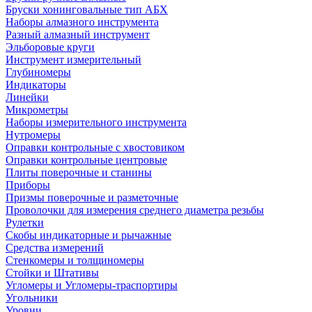
Бруски хонинговальные тип АБХ
Наборы алмазного инструмента
Разный алмазный инструмент
Эльборовые круги
Инструмент измерительный
Глубиномеры
Индикаторы
Линейки
Микрометры
Наборы измерительного инструмента
Нутромеры
Оправки контрольные с хвостовиком
Оправки контрольные центровые
Плиты поверочные и станины
Приборы
Призмы поверочные и разметочные
Проволочки для измерения среднего диаметра резьбы
Рулетки
Скобы индикаторные и рычажные
Средства измерений
Стенкомеры и толщиномеры
Стойки и Штативы
Угломеры и Угломеры-траспортиры
Угольники
Уровни