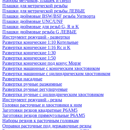
Наборы метчиков, плашек и свёрл
Плашки для метрической резьбы
Плашки для метрической резьбы ЛЕВЫЕ
Плашки дюймовые BSW/BSF резьба Уитворта
Плашки дюймовые UNC/UNF
Плашки дюймовые для резьб G, R и K
Плашки дюймовые резьба G ЛЕВЫЕ
Инструмент режущий - развертки
Развертки конические 1:10 Котельные
Развертки конические 1:16 Rc и K
Развертки конические 1:30
Развертки конические 1:50
Развертки конические под конус Морзе
Развертки машинные с коническим хвостовиком
Развертки машинные с цилиндрическим хвостовиком
Развертки насадные
Развертки ручные разжимные
Развертки ручные регулируемые
Развертки ручные с цилиндрическим хвостовиком
Инструмент режущий - резцы
Головки расточные и хвостовики к ним
Заготовки резцов квадратные Р6АМ5
Заготовки резцов прямоугольные Р6АМ5
Наборы резцов к расточным головкам
Оправки расточные под державочные резцы