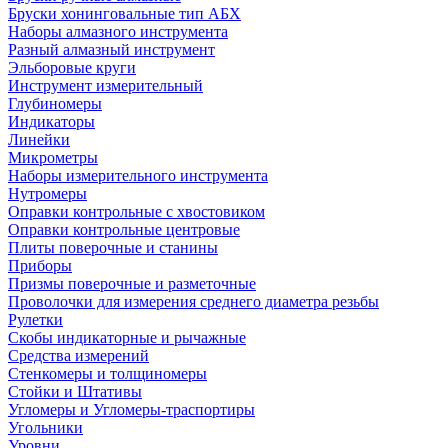
Бруски хонинговальные тип АБХ
Наборы алмазного инструмента
Разный алмазный инструмент
Эльборовые круги
Инструмент измерительный
Глубиномеры
Индикаторы
Линейки
Микрометры
Наборы измерительного инструмента
Нутромеры
Оправки контрольные с хвостовиком
Оправки контрольные центровые
Плиты поверочные и станины
Приборы
Призмы поверочные и разметочные
Проволочки для измерения среднего диаметра резьбы
Рулетки
Скобы индикаторные и рычажные
Средства измерений
Стенкомеры и толщиномеры
Стойки и Штативы
Угломеры и Угломеры-траспортиры
Угольники
Уровни