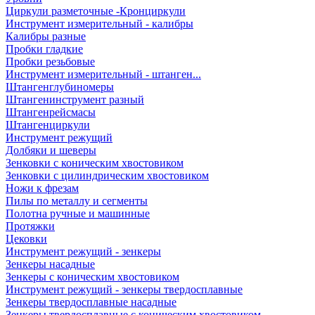
Циркули разметочные -Кронциркули
Инструмент измерительный - калибры
Калибры разные
Пробки гладкие
Пробки резьбовые
Инструмент измерительный - штанген...
Штангенглубиномеры
Штангенинструмент разный
Штангенрейсмасы
Штангенциркули
Инструмент режущий
Долбяки и шеверы
Зенковки с коническим хвостовиком
Зенковки с цилиндрическим хвостовиком
Ножи к фрезам
Пилы по металлу и сегменты
Полотна ручные и машинные
Протяжки
Цековки
Инструмент режущий - зенкеры
Зенкеры насадные
Зенкеры с коническим хвостовиком
Инструмент режущий - зенкеры твердосплавные
Зенкеры твердосплавные насадные
Зенкеры твердосплавные с коническим хвостовиком