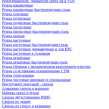
Резцедержатели, держатели сверл хв-к VDI
Резцы канавочные
Резцы канавочные быстрорежущая сталь
Резцы отрезные
Резцы подрезные
Резцы подрезные быстрорежущая сталь
Резцы проходные
Резцы проходные быстрорежущая сталь
Резцы разные
Резцы расточные
Резцы расточные быстрорежущая сталь
Резцы расточные державочные и для КРС
Резцы расточные к головкам
Резцы резьбовые
Резцы резьбовые быстрорежущая сталь
Резцы сборные с механическим креплением пластин
Резцы со вставками оснащенными СТМ
Резцы строгальные
Резцы чистовые широкие и специальные
Инструмент режущий - сверла
Алмазные сверла и коронки
Наборы сверл и буров
Сверла двухсторонние Р6М5
Сверла по дереву
Сверла по стеклу и керамике