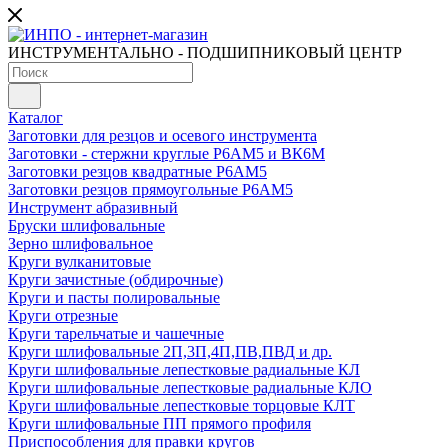
ИНСТРУМЕНТАЛЬНО - ПОДШИПНИКОВЫЙ ЦЕНТР
Каталог
Заготовки для резцов и осевого инструмента
Заготовки - стержни круглые Р6АМ5 и ВК6М
Заготовки резцов квадратные Р6АМ5
Заготовки резцов прямоугольные Р6АМ5
Инструмент абразивный
Бруски шлифовальные
Зерно шлифовальное
Круги вулканитовые
Круги зачистные (обдирочные)
Круги и пасты полировальные
Круги отрезные
Круги тарельчатые и чашечные
Круги шлифовальные 2П,3П,4П,ПВ,ПВД и др.
Круги шлифовальные лепестковые радиальные КЛ
Круги шлифовальные лепестковые радиальные КЛО
Круги шлифовальные лепестковые торцовые КЛТ
Круги шлифовальные ПП прямого профиля
Приспособления для правки кругов