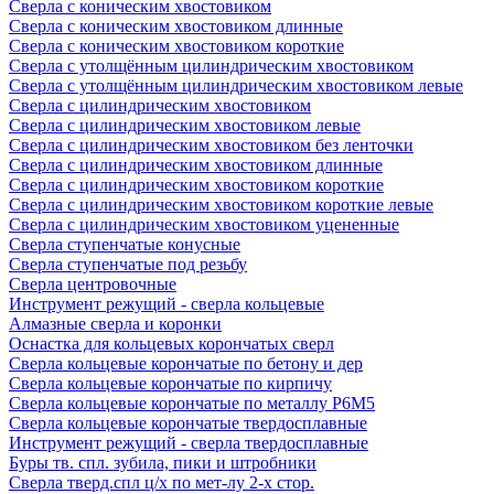
Сверла с коническим хвостовиком
Сверла с коническим хвостовиком длинные
Сверла с коническим хвостовиком короткие
Сверла с утолщённым цилиндрическим хвостовиком
Сверла с утолщённым цилиндрическим хвостовиком левые
Сверла с цилиндрическим хвостовиком
Сверла с цилиндрическим хвостовиком левые
Сверла с цилиндрическим хвостовиком без ленточки
Сверла с цилиндрическим хвостовиком длинные
Сверла с цилиндрическим хвостовиком короткие
Сверла с цилиндрическим хвостовиком короткие левые
Сверла с цилиндрическим хвостовиком уцененные
Сверла ступенчатые конусные
Сверла ступенчатые под резьбу
Сверла центровочные
Инструмент режущий - сверла кольцевые
Алмазные сверла и коронки
Оснастка для кольцевых корончатых сверл
Сверла кольцевые корончатые по бетону и дер
Сверла кольцевые корончатые по кирпичу
Сверла кольцевые корончатые по металлу Р6М5
Сверла кольцевые корончатые твердосплавные
Инструмент режущий - сверла твердосплавные
Буры тв. спл. зубила, пики и штробники
Сверла тверд.спл ц/х по мет-лу 2-х стор.