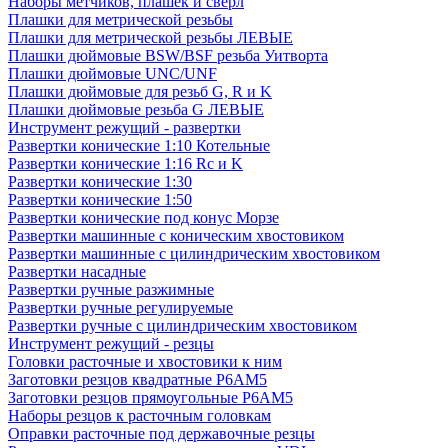
Наборы метчиков, плашек и свёрл
Плашки для метрической резьбы
Плашки для метрической резьбы ЛЕВЫЕ
Плашки дюймовые BSW/BSF резьба Уитворта
Плашки дюймовые UNC/UNF
Плашки дюймовые для резьб G, R и K
Плашки дюймовые резьба G ЛЕВЫЕ
Инструмент режущий - развертки
Развертки конические 1:10 Котельные
Развертки конические 1:16 Rc и K
Развертки конические 1:30
Развертки конические 1:50
Развертки конические под конус Морзе
Развертки машинные с коническим хвостовиком
Развертки машинные с цилиндрическим хвостовиком
Развертки насадные
Развертки ручные разжимные
Развертки ручные регулируемые
Развертки ручные с цилиндрическим хвостовиком
Инструмент режущий - резцы
Головки расточные и хвостовики к ним
Заготовки резцов квадратные Р6АМ5
Заготовки резцов прямоугольные Р6АМ5
Наборы резцов к расточным головкам
Оправки расточные под державочные резцы