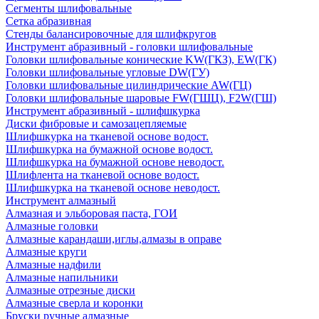
Сегменты шлифовальные
Сетка абразивная
Стенды балансировочные для шлифкругов
Инструмент абразивный - головки шлифовальные
Головки шлифовальные конические KW(ГКЗ), EW(ГК)
Головки шлифовальные угловые DW(ГУ)
Головки шлифовальные цилиндрические AW(ГЦ)
Головки шлифовальные шаровые FW(ГШЦ), F2W(ГШ)
Инструмент абразивный - шлифшкурка
Диски фибровые и самозацепляемые
Шлифшкурка на тканевой основе водост.
Шлифшкурка на бумажной основе водост.
Шлифшкурка на бумажной основе неводост.
Шлифлента на тканевой основе водост.
Шлифшкурка на тканевой основе неводост.
Инструмент алмазный
Алмазная и эльборовая паста, ГОИ
Алмазные головки
Алмазные карандаши,иглы,алмазы в оправе
Алмазные круги
Алмазные надфили
Алмазные напильники
Алмазные отрезные диски
Алмазные сверла и коронки
Бруски ручные алмазные