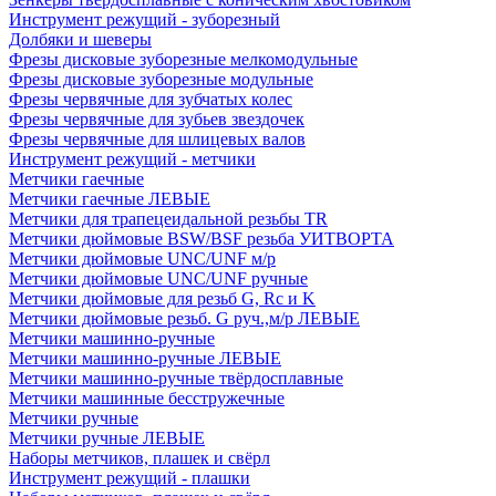
Инструмент режущий - зуборезный
Долбяки и шеверы
Фрезы дисковые зуборезные мелкомодульные
Фрезы дисковые зуборезные модульные
Фрезы червячные для зубчатых колес
Фрезы червячные для зубьев звездочек
Фрезы червячные для шлицевых валов
Инструмент режущий - метчики
Метчики гаечные
Метчики гаечные ЛЕВЫЕ
Метчики для трапецеидальной резьбы TR
Метчики дюймовые BSW/BSF резьба УИТВОРТА
Метчики дюймовые UNC/UNF м/р
Метчики дюймовые UNC/UNF ручные
Метчики дюймовые для резьб G, Rc и K
Метчики дюймовые резьб. G руч.,м/р ЛЕВЫЕ
Метчики машинно-ручные
Метчики машинно-ручные ЛЕВЫЕ
Метчики машинно-ручные твёрдосплавные
Метчики машинные бесстружечные
Метчики ручные
Метчики ручные ЛЕВЫЕ
Наборы метчиков, плашек и свёрл
Инструмент режущий - плашки