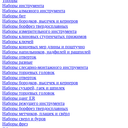
Топоры
Наборы инструмента
Наборы алмазного инструмента
Наборы бит
Наборы бородков, высечек и кернеров
Наборы борфрез твердосплавных
Наборы измерительного инструмента
Наборы клиновых ступенчатых прижимов
Наборы ключей
Наборы концевых мер длины и поштучно
Наборы напильников, надфилей и рашпилей
Наборы отверток
Наборы разные
Наборы слесарно-монтажного инструмента
Наборы торцевых головок
Наборы отверток
Наборы бородков, высечек и кернеров
Наборы сухарей, гаек и шпилек
Наборы торцевых головок
Наборы цанг ER
Наборы режущего инструмента
Наборы борфрез твердосплавных
Наборы метчиков, плашек и свёрл
Наборы сверл и буров
Наборы фрез