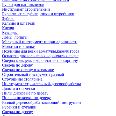
Ручки для напильников
Инструмент строительный
Буры тв. спл. зубила, пики и штробники
Зубила
Кельмы и шпатели
Клещи
Кувалды
Ломы, лопаты
Малярный инструмент и принадлежности
Молотки и киянки
Ножницы для резки арматуры,кабеля,троса
Оснастка для кольцевых корончатых сверл
Сверла кольцевые корончатые по кирпичу
Сверла по дереву
Сверла по стеклу и керамике
Строительный инструмент разный
Струбцины столярные
Инструмент строительный-деревообработка
Долота и стамески
Пилы дисковые по дереву
Пилы и ножовки по дереву
Разный деревообрабатывающий инструмент
Рубанки и фуганки
Сверла по дереву