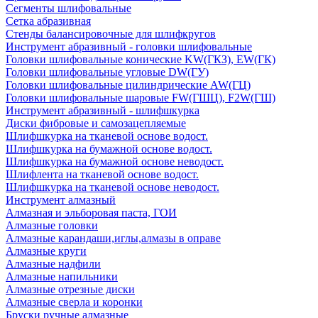
Сегменты шлифовальные
Сетка абразивная
Стенды балансировочные для шлифкругов
Инструмент абразивный - головки шлифовальные
Головки шлифовальные конические KW(ГКЗ), EW(ГК)
Головки шлифовальные угловые DW(ГУ)
Головки шлифовальные цилиндрические AW(ГЦ)
Головки шлифовальные шаровые FW(ГШЦ), F2W(ГШ)
Инструмент абразивный - шлифшкурка
Диски фибровые и самозацепляемые
Шлифшкурка на тканевой основе водост.
Шлифшкурка на бумажной основе водост.
Шлифшкурка на бумажной основе неводост.
Шлифлента на тканевой основе водост.
Шлифшкурка на тканевой основе неводост.
Инструмент алмазный
Алмазная и эльборовая паста, ГОИ
Алмазные головки
Алмазные карандаши,иглы,алмазы в оправе
Алмазные круги
Алмазные надфили
Алмазные напильники
Алмазные отрезные диски
Алмазные сверла и коронки
Бруски ручные алмазные