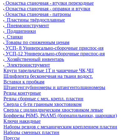
Оснастка станочная - втулки переходные
Оснастка станочная - оправки и втулки
Оснастка станочная - патроны
Пластины твёрдосплавные
Пневмоинструмент
Подшипники
Станки
Товары по сниженным ценам
УСП- 8 Универсально-сборочные приспос-ия
УСП-12 Универсально-сборочные приспос-ия
Хозяйственный инвентарь
Электроинструмент
Круги тарельчатые 1Т и чашечные ЧК,ЧЦ
Шлифлента бесконечная на ткани водост.
Вставки к пробкам
Штангенглубиномеры и штангентолщиномеры
Резцы контурные
Резцы сборные с мех. крепл. пластин
Сверла с 6-ти гранным хвостовиком
Сверла с цилиндрическим хвостовиком левые
Борфрезы Р6М5, Р6АМ5 (борнапильники, шарошки)
Ключи накидные
Наборы резцов с механическим креплением пластин
Наборы сменных пластин
Прессы