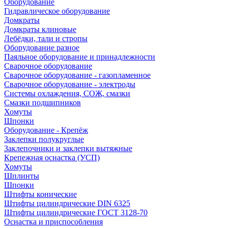
Оборудование
Гидравлическое оборудование
Домкраты
Домкраты клиновые
Лебёдки, тали и стропы
Оборудование разное
Паяльное оборудование и принадлежности
Сварочное оборудование
Сварочное оборудование - газопламенное
Сварочное оборудование - электроды
Системы охлаждения, СОЖ, смазки
Смазки подшипников
Хомуты
Шпонки
Оборудование - Крепёж
Заклепки полукруглые
Заклепочники и заклепки вытяжные
Крепежная оснастка (УСП)
Хомуты
Шплинты
Шпонки
Штифты конические
Штифты цилиндрические DIN 6325
Штифты цилиндрические ГОСТ 3128-70
Оснастка и приспособления