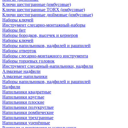
Ключи шестигранные (имбусовые)
Ключи шестигранные TORX (имбусовые)
Ключи шестигранные дюймовые (имбусовые)
Наборы ключей
Инструмент слесарно-монтажный-наборы
Наборы бит
Наборы бородков, высечек и кернеров
Наборы ключей
Наборы напильников, надфилей и рашпилей
Наборы отверток
Наборы слесарно-монтажного инструмента
Наборы торцевых головок
Инструмент слесарный-напильники, надфили
Алмазные надфили
Алмазные напильники
Наборы напильников, надфилей и рашпилей
Надфили
Напильники квадратные
Напильники круглые
Напильники плоские
Напильники полукруглые
Напильники ромбические
Напильники трехгранные
Напильники уценённые
Рашпили и рихтовочные напильники