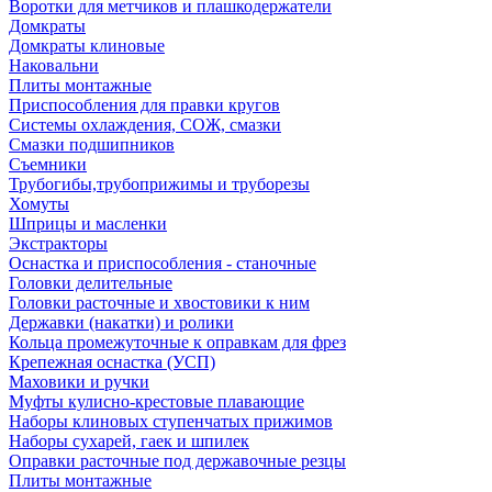
Воротки для метчиков и плашкодержатели
Домкраты
Домкраты клиновые
Наковальни
Плиты монтажные
Приспособления для правки кругов
Системы охлаждения, СОЖ, смазки
Смазки подшипников
Съемники
Трубогибы,трубоприжимы и труборезы
Хомуты
Шприцы и масленки
Экстракторы
Оснастка и приспособления - станочные
Головки делительные
Головки расточные и хвостовики к ним
Державки (накатки) и ролики
Кольца промежуточные к оправкам для фрез
Крепежная оснастка (УСП)
Маховики и ручки
Муфты кулисно-крестовые плавающие
Наборы клиновых ступенчатых прижимов
Наборы сухарей, гаек и шпилек
Оправки расточные под державочные резцы
Плиты монтажные