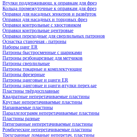
Втулки поддерживающ. к оправкам для фрез
Кольца промежуточные к оправкам для фрез
Оправки для насадных зенкеров и развёрток
Оправки для насадных и торцовых фрез
Оправки контрольные с хвостовиком
Оправки контрольные центровые
Оправки переходные для сверлильных патронов
Оснастка станочная - патроны
Наборы цанг ER
Патроны быстросменные с шариками
Патроны резбонарезные для метчиков
Патроны сверлильные
Патроны токарные и комплектующие
Патроны фрезерные
Патроны цанговые и цанги ER
Патроны цанговые и цанги-втулки перех-ые
Пластины твёрдосплавные
Квадратные неперетачиваемые пластины
Круглые неперетачиваемые пластины
Напаиваемые пластины
Параллелограмм неперетачиваемые пластины
Пластины разные
Пятигранные неперетачиваемые пластины
Ромбические неперетачиваемые пластины
Трехгранные ломаные неперетач. пластины