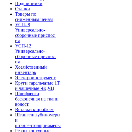
Подшипники
Станки
Товары по
сниженным ценам
УСП- 8
Универсально-
сборочные приспос-
ия
УСП-12
Универсально-
сборочные приспос-
ия
Хозяйственный
инвентарь
Электроинструмент
Круги тарельчатые 1Т
и чашечные ЧК,ЧЦ
Шлифлента
бесконечная на ткани
водост.
Вставки к пробкам
Штангенглубиномеры
и
штангентолщиномеры
Резцы контурные