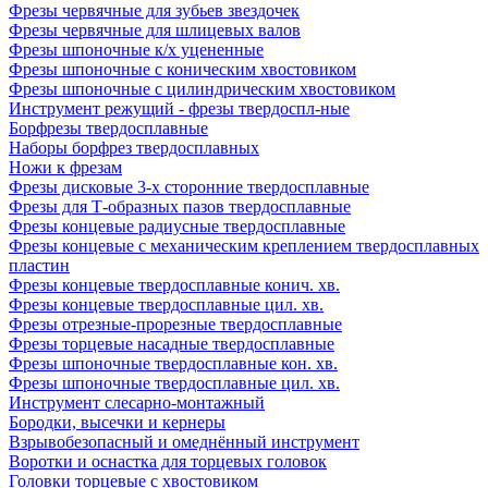
Фрезы червячные для зубьев звездочек
Фрезы червячные для шлицевых валов
Фрезы шпоночные к/х уцененные
Фрезы шпоночные с коническим хвостовиком
Фрезы шпоночные с цилиндрическим хвостовиком
Инструмент режущий - фрезы твердоспл-ные
Борфрезы твердосплавные
Наборы борфрез твердосплавных
Ножи к фрезам
Фрезы дисковые 3-х сторонние твердосплавные
Фрезы для Т-образных пазов твердосплавные
Фрезы концевые радиусные твердосплавные
Фрезы концевые с механическим креплением твердосплавных
пластин
Фрезы концевые твердосплавные конич. хв.
Фрезы концевые твердосплавные цил. хв.
Фрезы отрезные-прорезные твердосплавные
Фрезы торцевые насадные твердосплавные
Фрезы шпоночные твердосплавные кон. хв.
Фрезы шпоночные твердосплавные цил. хв.
Инструмент слесарно-монтажный
Бородки, высечки и кернеры
Взрывобезопасный и омеднённый инструмент
Воротки и оснаcтка для торцевых головок
Головки торцевые с хвостовиком