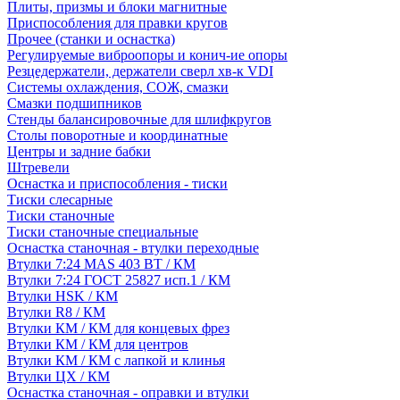
Плиты, призмы и блоки магнитные
Приспособления для правки кругов
Прочее (станки и оснастка)
Регулируемые виброопоры и конич-ие опоры
Резцедержатели, держатели сверл хв-к VDI
Системы охлаждения, СОЖ, смазки
Смазки подшипников
Стенды балансировочные для шлифкругов
Столы поворотные и координатные
Центры и задние бабки
Штревели
Оснастка и приспособления - тиски
Тиски слесарные
Тиски станочные
Тиски станочные специальные
Оснастка станочная - втулки переходные
Втулки 7:24 MAS 403 BT / КМ
Втулки 7:24 ГОСТ 25827 исп.1 / КМ
Втулки HSK / КМ
Втулки R8 / КМ
Втулки КМ / КМ для концевых фрез
Втулки КМ / КМ для центров
Втулки КМ / КМ с лапкой и клинья
Втулки ЦХ / КМ
Оснастка станочная - оправки и втулки