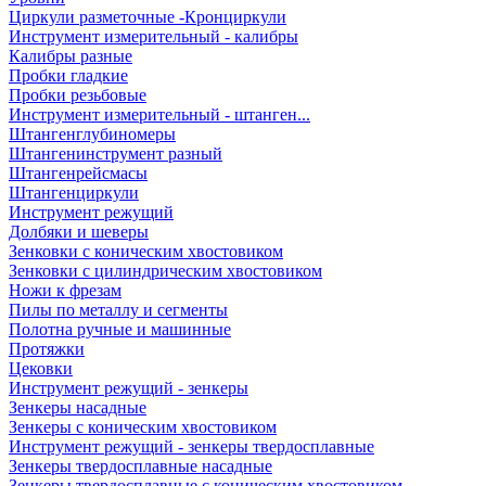
Циркули разметочные -Кронциркули
Инструмент измерительный - калибры
Калибры разные
Пробки гладкие
Пробки резьбовые
Инструмент измерительный - штанген...
Штангенглубиномеры
Штангенинструмент разный
Штангенрейсмасы
Штангенциркули
Инструмент режущий
Долбяки и шеверы
Зенковки с коническим хвостовиком
Зенковки с цилиндрическим хвостовиком
Ножи к фрезам
Пилы по металлу и сегменты
Полотна ручные и машинные
Протяжки
Цековки
Инструмент режущий - зенкеры
Зенкеры насадные
Зенкеры с коническим хвостовиком
Инструмент режущий - зенкеры твердосплавные
Зенкеры твердосплавные насадные
Зенкеры твердосплавные с коническим хвостовиком