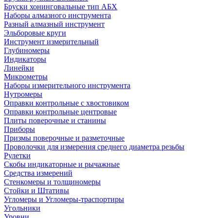
Бруски хонинговальные тип АБХ
Наборы алмазного инструмента
Разный алмазный инструмент
Эльборовые круги
Инструмент измерительный
Глубиномеры
Индикаторы
Линейки
Микрометры
Наборы измерительного инструмента
Нутромеры
Оправки контрольные с хвостовиком
Оправки контрольные центровые
Плиты поверочные и станины
Приборы
Призмы поверочные и разметочные
Проволочки для измерения среднего диаметра резьбы
Рулетки
Скобы индикаторные и рычажные
Средства измерений
Стенкомеры и толщиномеры
Стойки и Штативы
Угломеры и Угломеры-траспортиры
Угольники
Уровни