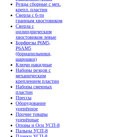
Резцы сборные с мех.
крепл. пластин
Сверла с 6-ти
гранным хвостовиком
Сверла с
цилиндрическим
хвостовиком левые
Борфрезы Р6М5,
Р6АМ5
(борнапильники,
шарошки)
Ключи накидные
Наборы резцов с
механическим
креплением пластин
Наборы сменных
пластин
Прессы
Оборудование
уценённое
Прочие товары
уценённые
Опоры и Оси УСП-8
Пальцы УСП-8
Планки УСП-8