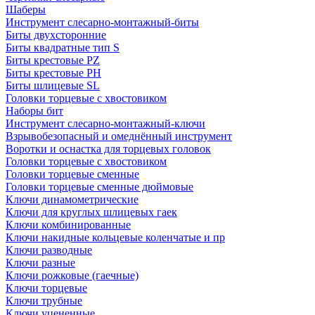
Шаберы
Инструмент слесарно-монтажный-биты
Биты двухсторонние
Биты квадратные тип S
Биты крестовые РZ
Биты крестовые РН
Биты шлицевые SL
Головки торцевые с хвостовиком
Наборы бит
Инструмент слесарно-монтажный-ключи
Взрывобезопасный и омеднённый инструмент
Воротки и оснаcтка для торцевых головок
Головки торцевые с хвостовиком
Головки торцевые сменные
Головки торцевые сменные дюймовые
Ключи динамометрические
Ключи для круглых шлицевых гаек
Ключи комбинированные
Ключи накидные кольцевые коленчатые и пр
Ключи разводные
Ключи разные
Ключи рожковые (гаечные)
Ключи торцевые
Ключи трубные
Ключи уцененные