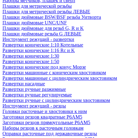
Наборы метчиков, плашек и свёрл
Плашки для метрической резьбы
Плашки для метрической резьбы ЛЕВЫЕ
Плашки дюймовые BSW/BSF резьба Уитворта
Плашки дюймовые UNC/UNF
Плашки дюймовые для резьб G, R и K
Плашки дюймовые резьба G ЛЕВЫЕ
Инструмент режущий - развертки
Развертки конические 1:10 Котельные
Развертки конические 1:16 Rc и K
Развертки конические 1:30
Развертки конические 1:50
Развертки конические под конус Морзе
Развертки машинные с коническим хвостовиком
Развертки машинные с цилиндрическим хвостовиком
Развертки насадные
Развертки ручные разжимные
Развертки ручные регулируемые
Развертки ручные с цилиндрическим хвостовиком
Инструмент режущий - резцы
Головки расточные и хвостовики к ним
Заготовки резцов квадратные Р6АМ5
Заготовки резцов прямоугольные Р6АМ5
Наборы резцов к расточным головкам
Оправки расточные под державочные резцы