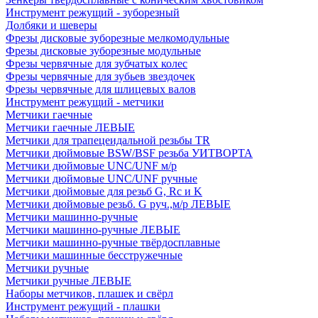
Инструмент режущий - зуборезный
Долбяки и шеверы
Фрезы дисковые зуборезные мелкомодульные
Фрезы дисковые зуборезные модульные
Фрезы червячные для зубчатых колес
Фрезы червячные для зубьев звездочек
Фрезы червячные для шлицевых валов
Инструмент режущий - метчики
Метчики гаечные
Метчики гаечные ЛЕВЫЕ
Метчики для трапецеидальной резьбы TR
Метчики дюймовые BSW/BSF резьба УИТВОРТА
Метчики дюймовые UNC/UNF м/р
Метчики дюймовые UNC/UNF ручные
Метчики дюймовые для резьб G, Rc и K
Метчики дюймовые резьб. G руч.,м/р ЛЕВЫЕ
Метчики машинно-ручные
Метчики машинно-ручные ЛЕВЫЕ
Метчики машинно-ручные твёрдосплавные
Метчики машинные бесстружечные
Метчики ручные
Метчики ручные ЛЕВЫЕ
Наборы метчиков, плашек и свёрл
Инструмент режущий - плашки