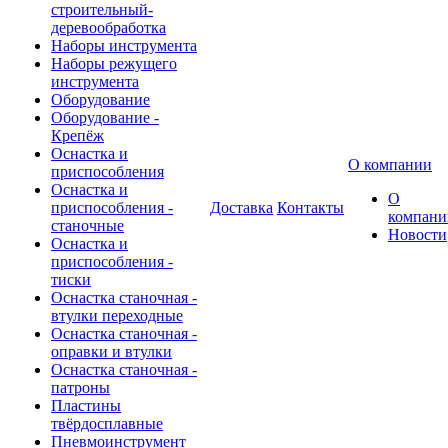
строительный-
деревообработка
Наборы инструмента
Наборы режущего
инструмента
Оборудование
Оборудование -
Крепёж
Оснастка и
О компании
приспособления
Оснастка и
О
приспособления -
Доставка
Контакты
компани
станочные
Новости
Оснастка и
приспособления -
тиски
Оснастка станочная -
втулки переходные
Оснастка станочная -
оправки и втулки
Оснастка станочная -
патроны
Пластины
твёрдосплавные
Пневмоинструмент