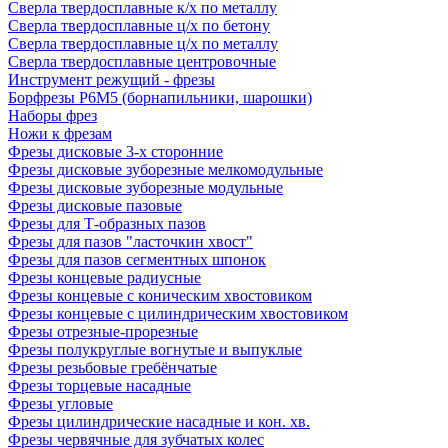
Сверла твердосплавные к/х по металлу
Сверла твердосплавные ц/х по бетону
Сверла твердосплавные ц/х по металлу
Сверла твердосплавные центровочные
Инструмент режущий - фрезы
Борфрезы Р6М5 (борнапильники, шарошки)
Наборы фрез
Ножи к фрезам
Фрезы дисковые 3-х сторонние
Фрезы дисковые зуборезные мелкомодульные
Фрезы дисковые зуборезные модульные
Фрезы дисковые пазовые
Фрезы для Т-образных пазов
Фрезы для пазов "ласточкин хвост"
Фрезы для пазов сегментных шпонок
Фрезы концевые радиусные
Фрезы концевые с коническим хвостовиком
Фрезы концевые с цилиндрическим хвостовиком
Фрезы отрезные-прорезные
Фрезы полукруглые вогнутые и выпуклые
Фрезы резьбовые гребёнчатые
Фрезы торцевые насадные
Фрезы угловые
Фрезы цилиндрические насадные и кон. хв.
Фрезы червячные для зубчатых колес