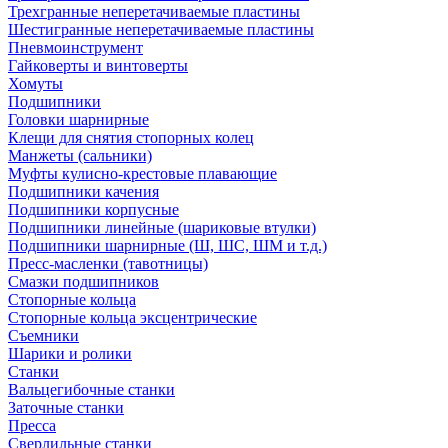
Трехгранные неперетачиваемые пластины
Шестигранные неперетачиваемые пластины
Пневмоинструмент
Гайковерты и винтоверты
Хомуты
Подшипники
Головки шарнирные
Клещи для снятия стопорных колец
Манжеты (сальники)
Муфты кулисно-крестовые плавающие
Подшипники качения
Подшипники корпусные
Подшипники линейные (шариковые втулки)
Подшипники шарнирные (Ш, ШС, ШМ и т.д.)
Пресс-масленки (тавотницы)
Смазки подшипников
Стопорные кольца
Стопорные кольца эксцентрические
Съемники
Шарики и ролики
Станки
Вальцегибочные станки
Заточные станки
Пресса
Сверлильные станки