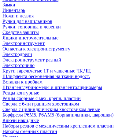
Замки
Инвентарь
Ножи и лезвия
Ручки для напильников
Ручки, топорища и черенки
Средства защиты
Ящики инструментальные
Электроинструмент
Оснастка к электроинструменту
Электродрели
Электроинструмент разный
Электроточило
Круги тарельчатые 1Т и чашечные ЧК,ЧЦ
Шлифлента бесконечная на ткани водост.
Вставки к пробкам
Штангенглубиномеры и штангентолщиномеры
Резцы контурные
Резцы сборные с мех. крепл. пластин
Сверла с 6-ти гранным хвостовиком
Сверла с цилиндрическим хвостовиком левые
Борфрезы Р6М5, Р6АМ5 (борнапильники, шарошки)
Ключи накидные
Наборы резцов с механическим креплением пластин
Наборы сменных пластин
Прессы