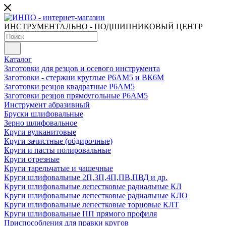
ИНСТРУМЕНТАЛЬНО - ПОДШИПНИКОВЫЙ ЦЕНТР
Каталог
Заготовки для резцов и осевого инструмента
Заготовки - стержни круглые Р6АМ5 и ВК6М
Заготовки резцов квадратные Р6АМ5
Заготовки резцов прямоугольные Р6АМ5
Инструмент абразивный
Бруски шлифовальные
Зерно шлифовальное
Круги вулканитовые
Круги зачистные (обдирочные)
Круги и пасты полировальные
Круги отрезные
Круги тарельчатые и чашечные
Круги шлифовальные 2П,3П,4П,ПВ,ПВД и др.
Круги шлифовальные лепестковые радиальные КЛ
Круги шлифовальные лепестковые радиальные КЛО
Круги шлифовальные лепестковые торцовые КЛТ
Круги шлифовальные ПП прямого профиля
Приспособления для правки кругов