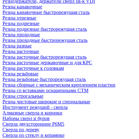
Резцедержатели, держатели сверл хв-к VDI
Резцы канавочные
Резцы канавочные быстрорежущая сталь
Резцы отрезные
Резцы подрезные
Резцы подрезные быстрорежущая сталь
Резцы проходные
Резцы проходные быстрорежущая сталь
Резцы разные
Резцы расточные
Резцы расточные быстрорежущая сталь
Резцы расточные державочные и для КРС
Резцы расточные к головкам
Резцы резьбовые
Резцы резьбовые быстрорежущая сталь
Резцы сборные с механическим креплением пластин
Резцы со вставками оснащенными СТМ
Резцы строгальные
Резцы чистовые широкие и специальные
Инструмент режущий - сверла
Алмазные сверла и коронки
Наборы сверл и буров
Сверла двухсторонние Р6М5
Сверла по дереву
Сверла по стеклу и керамике