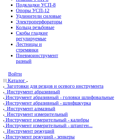
Подкладки УСП-8
Опоры УСП-12
Удлинители силовые
Электроперфораторы
Кольца резьбовые
Скобы гладкие
регулируемые
Лестницы и
стремянки
Пневмоинструмент
разный
Войти
Каталог
Заготовки для резцов и осевого инструмента
Инструмент абразивный
Инструмент абразивный - головки шлифовальные
Инструмент абразивный - шлифшкурка
Инструмент алмазный
Инструмент измерительный
Инструмент измерительный - калибры
Инструмент измерительный - штанген...
Инструмент режущий
Инструмент режущий - зенкеры