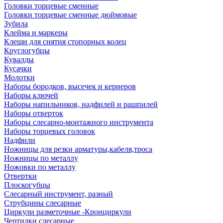
Головки торцевые сменные
Головки торцевые сменные дюймовые
Зубила
Клейма и маркеры
Клещи для снятия стопорных колец
Круглогубцы
Кувалды
Кусачки
Молотки
Наборы бородков, высечек и кернеров
Наборы ключей
Наборы напильников, надфилей и рашпилей
Наборы отверток
Наборы слесарно-монтажного инструмента
Наборы торцевых головок
Надфили
Ножницы для резки арматуры,кабеля,троса
Ножницы по металлу
Ножовки по металлу
Отвертки
Плоскогубцы
Слесарный инструмент, разный
Струбцины слесарные
Циркули разметочные -Кронциркули
Чертилки слесарные