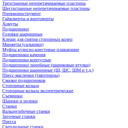
Трехгранные неперетачиваемые пластины
Шестигранные неперетачиваемые пластины
Пневмоинструмент
Гайковерты и винтоверты
Хомуты
Подшипники
Головки шарнирные
Клещи для снятия стопорных колец
Манжеты (сальники)
Муфты кулисно-крестовые плавающие
Подшипники качения
Подшипники корпусные
Подшипники линейные (шариковые втулки)
Подшипники шарнирные (Ш, ШС, ШМ и т.д.)
Пресс-масленки (тавотницы)
Смазки подшипников
Стопорные кольца
Стопорные кольца эксцентрические
Съемники
Шарики и ролики
Станки
Вальцегибочные станки
Заточные станки
Пресса
Сверлильные станки