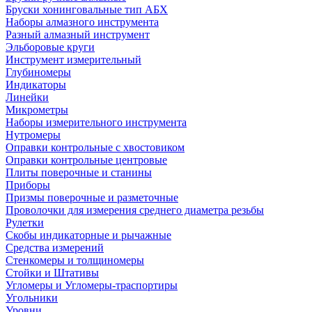
Бруски хонинговальные тип АБХ
Наборы алмазного инструмента
Разный алмазный инструмент
Эльборовые круги
Инструмент измерительный
Глубиномеры
Индикаторы
Линейки
Микрометры
Наборы измерительного инструмента
Нутромеры
Оправки контрольные с хвостовиком
Оправки контрольные центровые
Плиты поверочные и станины
Приборы
Призмы поверочные и разметочные
Проволочки для измерения среднего диаметра резьбы
Рулетки
Скобы индикаторные и рычажные
Средства измерений
Стенкомеры и толщиномеры
Стойки и Штативы
Угломеры и Угломеры-траспортиры
Угольники
Уровни