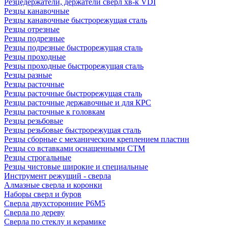
Резцедержатели, держатели сверл хв-к VDI
Резцы канавочные
Резцы канавочные быстрорежущая сталь
Резцы отрезные
Резцы подрезные
Резцы подрезные быстрорежущая сталь
Резцы проходные
Резцы проходные быстрорежущая сталь
Резцы разные
Резцы расточные
Резцы расточные быстрорежущая сталь
Резцы расточные державочные и для КРС
Резцы расточные к головкам
Резцы резьбовые
Резцы резьбовые быстрорежущая сталь
Резцы сборные с механическим креплением пластин
Резцы со вставками оснащенными СТМ
Резцы строгальные
Резцы чистовые широкие и специальные
Инструмент режущий - сверла
Алмазные сверла и коронки
Наборы сверл и буров
Сверла двухсторонние Р6М5
Сверла по дереву
Сверла по стеклу и керамике