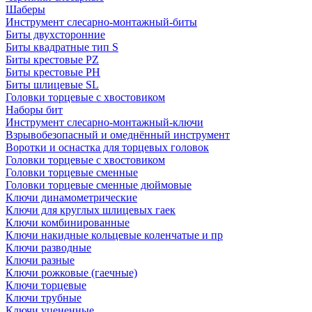
Шаберы
Инструмент слесарно-монтажный-биты
Биты двухсторонние
Биты квадратные тип S
Биты крестовые РZ
Биты крестовые РН
Биты шлицевые SL
Головки торцевые с хвостовиком
Наборы бит
Инструмент слесарно-монтажный-ключи
Взрывобезопасный и омеднённый инструмент
Воротки и оснаcтка для торцевых головок
Головки торцевые с хвостовиком
Головки торцевые сменные
Головки торцевые сменные дюймовые
Ключи динамометрические
Ключи для круглых шлицевых гаек
Ключи комбинированные
Ключи накидные кольцевые коленчатые и пр
Ключи разводные
Ключи разные
Ключи рожковые (гаечные)
Ключи торцевые
Ключи трубные
Ключи уцененные