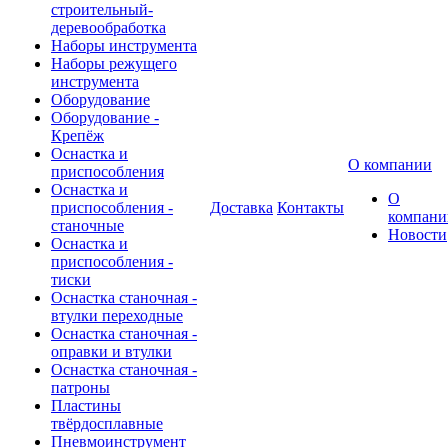
строительный-
деревообработка
Наборы инструмента
Наборы режущего
инструмента
Оборудование
Оборудование -
Крепёж
Оснастка и
О компании
приспособления
Оснастка и
О
приспособления -
Доставка
Контакты
компани
станочные
Новости
Оснастка и
приспособления -
тиски
Оснастка станочная -
втулки переходные
Оснастка станочная -
оправки и втулки
Оснастка станочная -
патроны
Пластины
твёрдосплавные
Пневмоинструмент