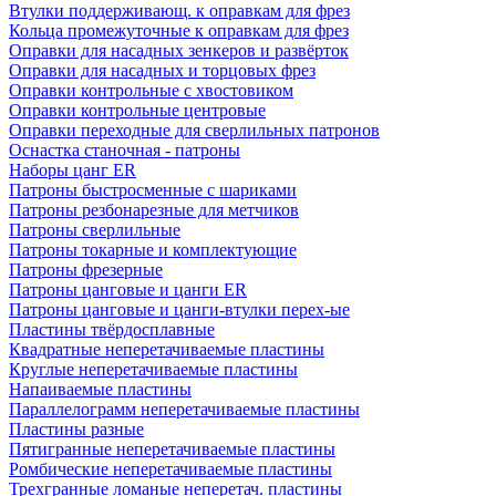
Втулки поддерживающ. к оправкам для фрез
Кольца промежуточные к оправкам для фрез
Оправки для насадных зенкеров и развёрток
Оправки для насадных и торцовых фрез
Оправки контрольные с хвостовиком
Оправки контрольные центровые
Оправки переходные для сверлильных патронов
Оснастка станочная - патроны
Наборы цанг ER
Патроны быстросменные с шариками
Патроны резбонарезные для метчиков
Патроны сверлильные
Патроны токарные и комплектующие
Патроны фрезерные
Патроны цанговые и цанги ER
Патроны цанговые и цанги-втулки перех-ые
Пластины твёрдосплавные
Квадратные неперетачиваемые пластины
Круглые неперетачиваемые пластины
Напаиваемые пластины
Параллелограмм неперетачиваемые пластины
Пластины разные
Пятигранные неперетачиваемые пластины
Ромбические неперетачиваемые пластины
Трехгранные ломаные неперетач. пластины