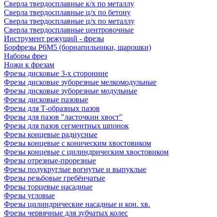
Сверла твердосплавные к/х по металлу
Сверла твердосплавные ц/х по бетону
Сверла твердосплавные ц/х по металлу
Сверла твердосплавные центровочные
Инструмент режущий - фрезы
Борфрезы Р6М5 (борнапильники, шарошки)
Наборы фрез
Ножи к фрезам
Фрезы дисковые 3-х сторонние
Фрезы дисковые зуборезные мелкомодульные
Фрезы дисковые зуборезные модульные
Фрезы дисковые пазовые
Фрезы для Т-образных пазов
Фрезы для пазов "ласточкин хвост"
Фрезы для пазов сегментных шпонок
Фрезы концевые радиусные
Фрезы концевые с коническим хвостовиком
Фрезы концевые с цилиндрическим хвостовиком
Фрезы отрезные-прорезные
Фрезы полукруглые вогнутые и выпуклые
Фрезы резьбовые гребёнчатые
Фрезы торцевые насадные
Фрезы угловые
Фрезы цилиндрические насадные и кон. хв.
Фрезы червячные для зубчатых колес