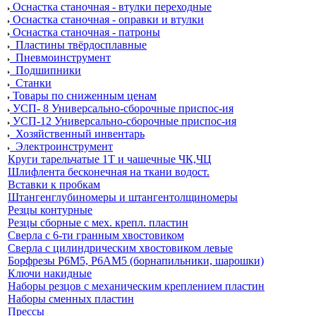
Оснастка станочная - втулки переходные
Оснастка станочная - оправки и втулки
Оснастка станочная - патроны
Пластины твёрдосплавные
Пневмоинструмент
Подшипники
Станки
Товары по сниженным ценам
УСП- 8 Универсально-сборочные приспос-ия
УСП-12 Универсально-сборочные приспос-ия
Хозяйственный инвентарь
Электроинструмент
Круги тарельчатые 1Т и чашечные ЧК,ЧЦ
Шлифлента бесконечная на ткани водост.
Вставки к пробкам
Штангенглубиномеры и штангентолщиномеры
Резцы контурные
Резцы сборные с мех. крепл. пластин
Сверла с 6-ти гранным хвостовиком
Сверла с цилиндрическим хвостовиком левые
Борфрезы Р6М5, Р6АМ5 (борнапильники, шарошки)
Ключи накидные
Наборы резцов с механическим креплением пластин
Наборы сменных пластин
Прессы