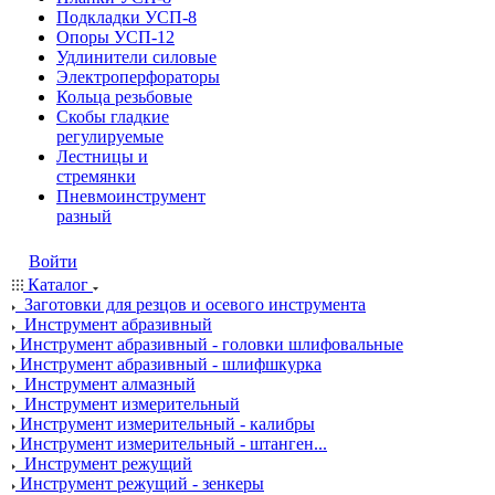
Подкладки УСП-8
Опоры УСП-12
Удлинители силовые
Электроперфораторы
Кольца резьбовые
Скобы гладкие
регулируемые
Лестницы и
стремянки
Пневмоинструмент
разный
Войти
Каталог
Заготовки для резцов и осевого инструмента
Инструмент абразивный
Инструмент абразивный - головки шлифовальные
Инструмент абразивный - шлифшкурка
Инструмент алмазный
Инструмент измерительный
Инструмент измерительный - калибры
Инструмент измерительный - штанген...
Инструмент режущий
Инструмент режущий - зенкеры