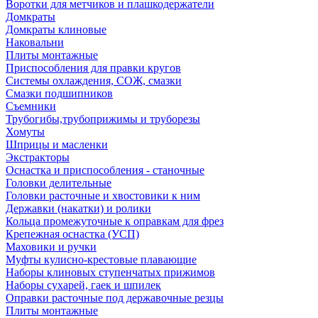
Воротки для метчиков и плашкодержатели
Домкраты
Домкраты клиновые
Наковальни
Плиты монтажные
Приспособления для правки кругов
Системы охлаждения, СОЖ, смазки
Смазки подшипников
Съемники
Трубогибы,трубоприжимы и труборезы
Хомуты
Шприцы и масленки
Экстракторы
Оснастка и приспособления - станочные
Головки делительные
Головки расточные и хвостовики к ним
Державки (накатки) и ролики
Кольца промежуточные к оправкам для фрез
Крепежная оснастка (УСП)
Маховики и ручки
Муфты кулисно-крестовые плавающие
Наборы клиновых ступенчатых прижимов
Наборы сухарей, гаек и шпилек
Оправки расточные под державочные резцы
Плиты монтажные