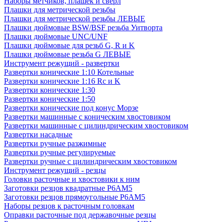
Наборы метчиков, плашек и свёрл
Плашки для метрической резьбы
Плашки для метрической резьбы ЛЕВЫЕ
Плашки дюймовые BSW/BSF резьба Уитворта
Плашки дюймовые UNC/UNF
Плашки дюймовые для резьб G, R и K
Плашки дюймовые резьба G ЛЕВЫЕ
Инструмент режущий - развертки
Развертки конические 1:10 Котельные
Развертки конические 1:16 Rc и K
Развертки конические 1:30
Развертки конические 1:50
Развертки конические под конус Морзе
Развертки машинные с коническим хвостовиком
Развертки машинные с цилиндрическим хвостовиком
Развертки насадные
Развертки ручные разжимные
Развертки ручные регулируемые
Развертки ручные с цилиндрическим хвостовиком
Инструмент режущий - резцы
Головки расточные и хвостовики к ним
Заготовки резцов квадратные Р6АМ5
Заготовки резцов прямоугольные Р6АМ5
Наборы резцов к расточным головкам
Оправки расточные под державочные резцы