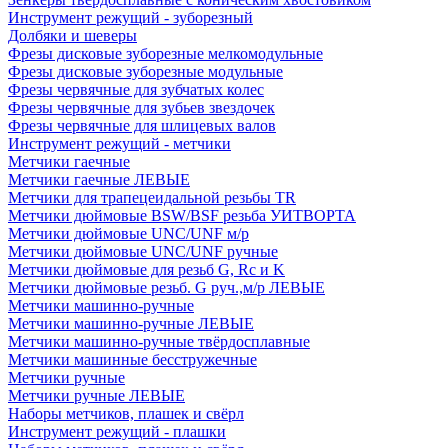
Инструмент режущий - зуборезный
Долбяки и шеверы
Фрезы дисковые зуборезные мелкомодульные
Фрезы дисковые зуборезные модульные
Фрезы червячные для зубчатых колес
Фрезы червячные для зубьев звездочек
Фрезы червячные для шлицевых валов
Инструмент режущий - метчики
Метчики гаечные
Метчики гаечные ЛЕВЫЕ
Метчики для трапецеидальной резьбы TR
Метчики дюймовые BSW/BSF резьба УИТВОРТА
Метчики дюймовые UNC/UNF м/р
Метчики дюймовые UNC/UNF ручные
Метчики дюймовые для резьб G, Rc и K
Метчики дюймовые резьб. G руч.,м/р ЛЕВЫЕ
Метчики машинно-ручные
Метчики машинно-ручные ЛЕВЫЕ
Метчики машинно-ручные твёрдосплавные
Метчики машинные бесстружечные
Метчики ручные
Метчики ручные ЛЕВЫЕ
Наборы метчиков, плашек и свёрл
Инструмент режущий - плашки