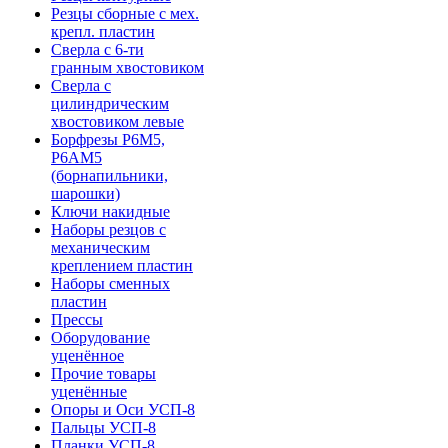
Резцы сборные с мех.
крепл. пластин
Сверла с 6-ти
гранным хвостовиком
Сверла с
цилиндрическим
хвостовиком левые
Борфрезы Р6М5,
Р6АМ5
(борнапильники,
шарошки)
Ключи накидные
Наборы резцов с
механическим
креплением пластин
Наборы сменных
пластин
Прессы
Оборудование
уценённое
Прочие товары
уценённые
Опоры и Оси УСП-8
Пальцы УСП-8
Планки УСП-8