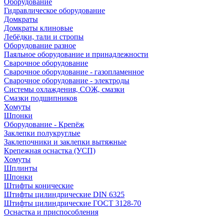
Оборудование
Гидравлическое оборудование
Домкраты
Домкраты клиновые
Лебёдки, тали и стропы
Оборудование разное
Паяльное оборудование и принадлежности
Сварочное оборудование
Сварочное оборудование - газопламенное
Сварочное оборудование - электроды
Системы охлаждения, СОЖ, смазки
Смазки подшипников
Хомуты
Шпонки
Оборудование - Крепёж
Заклепки полукруглые
Заклепочники и заклепки вытяжные
Крепежная оснастка (УСП)
Хомуты
Шплинты
Шпонки
Штифты конические
Штифты цилиндрические DIN 6325
Штифты цилиндрические ГОСТ 3128-70
Оснастка и приспособления