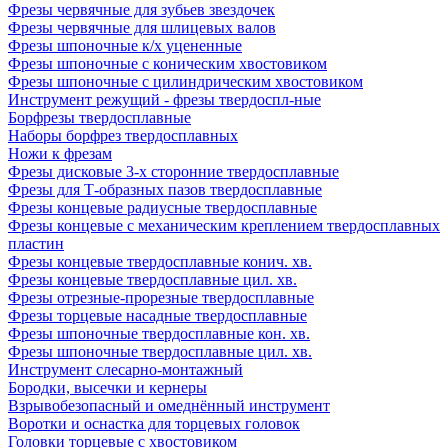
Фрезы червячные для зубьев звездочек
Фрезы червячные для шлицевых валов
Фрезы шпоночные к/х уцененные
Фрезы шпоночные с коническим хвостовиком
Фрезы шпоночные с цилиндрическим хвостовиком
Инструмент режущий - фрезы твердоспл-ные
Борфрезы твердосплавные
Наборы борфрез твердосплавных
Ножи к фрезам
Фрезы дисковые 3-х сторонние твердосплавные
Фрезы для Т-образных пазов твердосплавные
Фрезы концевые радиусные твердосплавные
Фрезы концевые с механическим креплением твердосплавных
пластин
Фрезы концевые твердосплавные конич. хв.
Фрезы концевые твердосплавные цил. хв.
Фрезы отрезные-прорезные твердосплавные
Фрезы торцевые насадные твердосплавные
Фрезы шпоночные твердосплавные кон. хв.
Фрезы шпоночные твердосплавные цил. хв.
Инструмент слесарно-монтажный
Бородки, высечки и кернеры
Взрывобезопасный и омеднённый инструмент
Воротки и оснаcтка для торцевых головок
Головки торцевые с хвостовиком