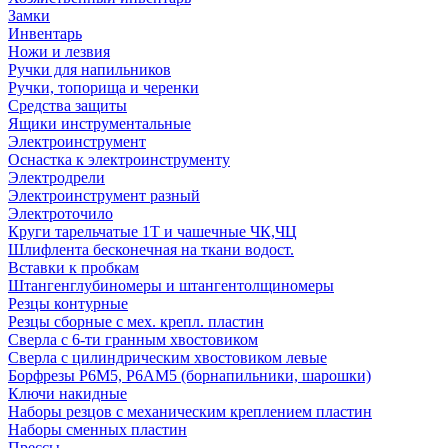
Замки
Инвентарь
Ножи и лезвия
Ручки для напильников
Ручки, топорища и черенки
Средства защиты
Ящики инструментальные
Электроинструмент
Оснастка к электроинструменту
Электродрели
Электроинструмент разный
Электроточило
Круги тарельчатые 1Т и чашечные ЧК,ЧЦ
Шлифлента бесконечная на ткани водост.
Вставки к пробкам
Штангенглубиномеры и штангентолщиномеры
Резцы контурные
Резцы сборные с мех. крепл. пластин
Сверла с 6-ти гранным хвостовиком
Сверла с цилиндрическим хвостовиком левые
Борфрезы Р6М5, Р6АМ5 (борнапильники, шарошки)
Ключи накидные
Наборы резцов с механическим креплением пластин
Наборы сменных пластин
Прессы