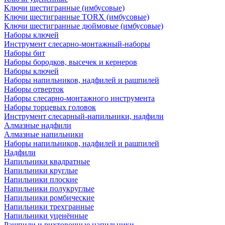
Ключи шестигранные (имбусовые)
Ключи шестигранные TORX (имбусовые)
Ключи шестигранные дюймовые (имбусовые)
Наборы ключей
Инструмент слесарно-монтажный-наборы
Наборы бит
Наборы бородков, высечек и кернеров
Наборы ключей
Наборы напильников, надфилей и рашпилей
Наборы отверток
Наборы слесарно-монтажного инструмента
Наборы торцевых головок
Инструмент слесарный-напильники, надфили
Алмазные надфили
Алмазные напильники
Наборы напильников, надфилей и рашпилей
Надфили
Напильники квадратные
Напильники круглые
Напильники плоские
Напильники полукруглые
Напильники ромбические
Напильники трехгранные
Напильники уценённые
Рашпили и рихтовочные напильники