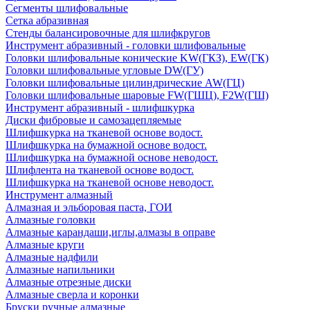
Сегменты шлифовальные
Сетка абразивная
Стенды балансировочные для шлифкругов
Инструмент абразивный - головки шлифовальные
Головки шлифовальные конические KW(ГКЗ), EW(ГК)
Головки шлифовальные угловые DW(ГУ)
Головки шлифовальные цилиндрические AW(ГЦ)
Головки шлифовальные шаровые FW(ГШЦ), F2W(ГШ)
Инструмент абразивный - шлифшкурка
Диски фибровые и самозацепляемые
Шлифшкурка на тканевой основе водост.
Шлифшкурка на бумажной основе водост.
Шлифшкурка на бумажной основе неводост.
Шлифлента на тканевой основе водост.
Шлифшкурка на тканевой основе неводост.
Инструмент алмазный
Алмазная и эльборовая паста, ГОИ
Алмазные головки
Алмазные карандаши,иглы,алмазы в оправе
Алмазные круги
Алмазные надфили
Алмазные напильники
Алмазные отрезные диски
Алмазные сверла и коронки
Бруски ручные алмазные