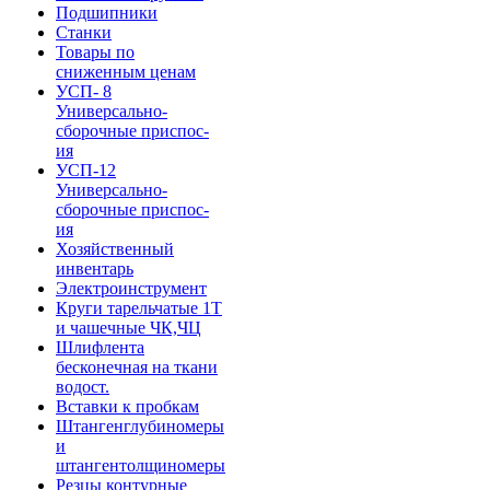
Подшипники
Станки
Товары по
сниженным ценам
УСП- 8
Универсально-
сборочные приспос-
ия
УСП-12
Универсально-
сборочные приспос-
ия
Хозяйственный
инвентарь
Электроинструмент
Круги тарельчатые 1Т
и чашечные ЧК,ЧЦ
Шлифлента
бесконечная на ткани
водост.
Вставки к пробкам
Штангенглубиномеры
и
штангентолщиномеры
Резцы контурные