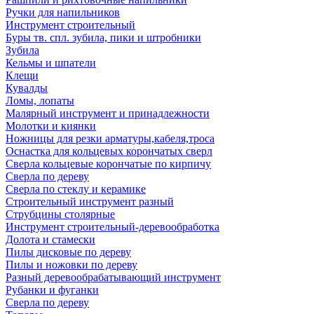
Ручки для напильников
Инструмент строительный
Буры тв. спл. зубила, пики и штробники
Зубила
Кельмы и шпатели
Клещи
Кувалды
Ломы, лопаты
Малярный инструмент и принадлежности
Молотки и киянки
Ножницы для резки арматуры,кабеля,троса
Оснастка для кольцевых корончатых сверл
Сверла кольцевые корончатые по кирпичу
Сверла по дереву
Сверла по стеклу и керамике
Строительный инструмент разный
Струбцины столярные
Инструмент строительный-деревообработка
Долота и стамески
Пилы дисковые по дереву
Пилы и ножовки по дереву
Разный деревообрабатывающий инструмент
Рубанки и фуганки
Сверла по дереву