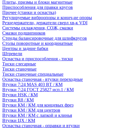
Плиты, призмы и блоки магнитные
Приспособления для правки кругов
Прочее (станки и оснастка)
Регулируемые виброопоры и конич-ие опоры
Резцедержатели, держатели сверл хв-к VDI
Системы охлаждения, СОЖ, смазки
Смазки подшипников
Стенды балансировочные для шлифкругов
Столы поворотные и координатные
Центры и задние бабки
Штревели
Оснастка и приспособления - тиски
Тиски слесарные
Тиски станочные
Тиски станочные специальные
Оснастка станочная - втулки переходные
Втулки 7:24 MAS 403 BT / КМ
Втулки 7:24 ГОСТ 25827 исп.1 / КМ
Втулки HSK / КМ
Втулки R8 / КМ
Втулки КМ / КМ для концевых фрез
Втулки КМ / КМ для центров
Втулки КМ / КМ с лапкой и клинья
Втулки ЦХ / КМ
Оснастка станочная - оправки и втулки