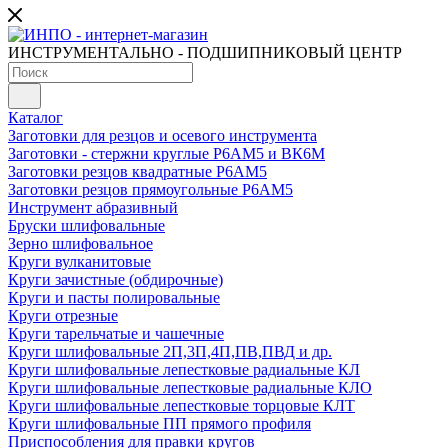
ИНСТРУМЕНТАЛЬНО - ПОДШИПНИКОВЫЙ ЦЕНТР
Каталог
Заготовки для резцов и осевого инструмента
Заготовки - стержни круглые Р6АМ5 и ВК6М
Заготовки резцов квадратные Р6АМ5
Заготовки резцов прямоугольные Р6АМ5
Инструмент абразивный
Бруски шлифовальные
Зерно шлифовальное
Круги вулканитовые
Круги зачистные (обдирочные)
Круги и пасты полировальные
Круги отрезные
Круги тарельчатые и чашечные
Круги шлифовальные 2П,3П,4П,ПВ,ПВД и др.
Круги шлифовальные лепестковые радиальные КЛ
Круги шлифовальные лепестковые радиальные КЛО
Круги шлифовальные лепестковые торцовые КЛТ
Круги шлифовальные ПП прямого профиля
Приспособления для правки кругов