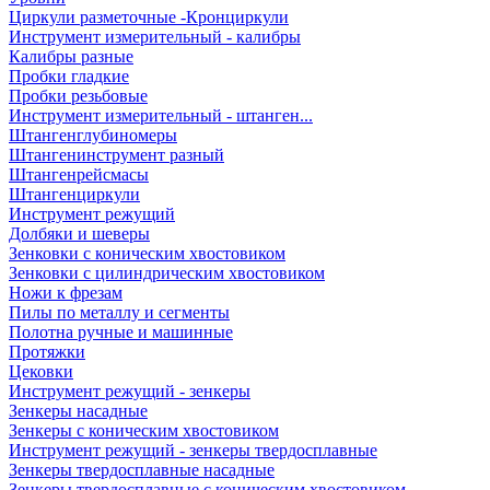
Циркули разметочные -Кронциркули
Инструмент измерительный - калибры
Калибры разные
Пробки гладкие
Пробки резьбовые
Инструмент измерительный - штанген...
Штангенглубиномеры
Штангенинструмент разный
Штангенрейсмасы
Штангенциркули
Инструмент режущий
Долбяки и шеверы
Зенковки с коническим хвостовиком
Зенковки с цилиндрическим хвостовиком
Ножи к фрезам
Пилы по металлу и сегменты
Полотна ручные и машинные
Протяжки
Цековки
Инструмент режущий - зенкеры
Зенкеры насадные
Зенкеры с коническим хвостовиком
Инструмент режущий - зенкеры твердосплавные
Зенкеры твердосплавные насадные
Зенкеры твердосплавные с коническим хвостовиком