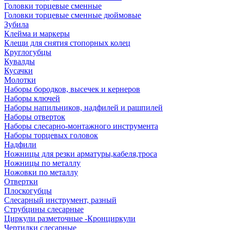
Головки торцевые сменные
Головки торцевые сменные дюймовые
Зубила
Клейма и маркеры
Клещи для снятия стопорных колец
Круглогубцы
Кувалды
Кусачки
Молотки
Наборы бородков, высечек и кернеров
Наборы ключей
Наборы напильников, надфилей и рашпилей
Наборы отверток
Наборы слесарно-монтажного инструмента
Наборы торцевых головок
Надфили
Ножницы для резки арматуры,кабеля,троса
Ножницы по металлу
Ножовки по металлу
Отвертки
Плоскогубцы
Слесарный инструмент, разный
Струбцины слесарные
Циркули разметочные -Кронциркули
Чертилки слесарные