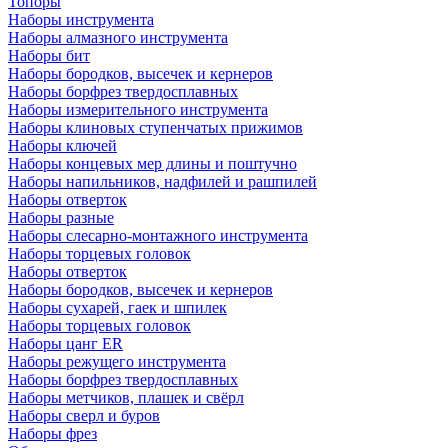
Топоры
Наборы инструмента
Наборы алмазного инструмента
Наборы бит
Наборы бородков, высечек и кернеров
Наборы борфрез твердосплавных
Наборы измерительного инструмента
Наборы клиновых ступенчатых прижимов
Наборы ключей
Наборы концевых мер длины и поштучно
Наборы напильников, надфилей и рашпилей
Наборы отверток
Наборы разные
Наборы слесарно-монтажного инструмента
Наборы торцевых головок
Наборы отверток
Наборы бородков, высечек и кернеров
Наборы сухарей, гаек и шпилек
Наборы торцевых головок
Наборы цанг ER
Наборы режущего инструмента
Наборы борфрез твердосплавных
Наборы метчиков, плашек и свёрл
Наборы сверл и буров
Наборы фрез