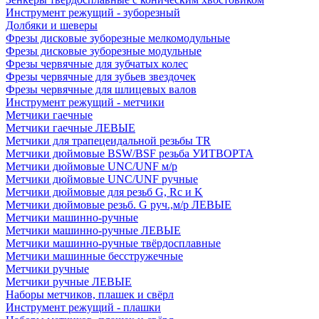
Инструмент режущий - зуборезный
Долбяки и шеверы
Фрезы дисковые зуборезные мелкомодульные
Фрезы дисковые зуборезные модульные
Фрезы червячные для зубчатых колес
Фрезы червячные для зубьев звездочек
Фрезы червячные для шлицевых валов
Инструмент режущий - метчики
Метчики гаечные
Метчики гаечные ЛЕВЫЕ
Метчики для трапецеидальной резьбы TR
Метчики дюймовые BSW/BSF резьба УИТВОРТА
Метчики дюймовые UNC/UNF м/р
Метчики дюймовые UNC/UNF ручные
Метчики дюймовые для резьб G, Rc и K
Метчики дюймовые резьб. G руч.,м/р ЛЕВЫЕ
Метчики машинно-ручные
Метчики машинно-ручные ЛЕВЫЕ
Метчики машинно-ручные твёрдосплавные
Метчики машинные бесстружечные
Метчики ручные
Метчики ручные ЛЕВЫЕ
Наборы метчиков, плашек и свёрл
Инструмент режущий - плашки