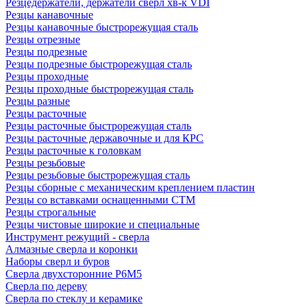
Резцедержатели, держатели сверл хв-к VDI
Резцы канавочные
Резцы канавочные быстрорежущая сталь
Резцы отрезные
Резцы подрезные
Резцы подрезные быстрорежущая сталь
Резцы проходные
Резцы проходные быстрорежущая сталь
Резцы разные
Резцы расточные
Резцы расточные быстрорежущая сталь
Резцы расточные державочные и для КРС
Резцы расточные к головкам
Резцы резьбовые
Резцы резьбовые быстрорежущая сталь
Резцы сборные с механическим креплением пластин
Резцы со вставками оснащенными СТМ
Резцы строгальные
Резцы чистовые широкие и специальные
Инструмент режущий - сверла
Алмазные сверла и коронки
Наборы сверл и буров
Сверла двухсторонние Р6М5
Сверла по дереву
Сверла по стеклу и керамике