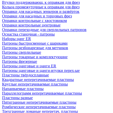
Втулки поддерживающ. к оправкам для фрез
Кольца промежуточные к оправкам для фрез
Оправки для насадных зенкеров и развёрток
Оправки для насадных и торцовых фрез
Оправки контрольные с хвостовиком
Оправки контрольные центровые
Оправки переходные для сверлильных патронов
Оснастка станочная - патроны
Наборы цанг ER
Патроны быстросменные с шариками
Патроны резбонарезные для метчиков
Патроны сверлильные
Патроны токарные и комплектующие
Патроны фрезерные
Патроны цанговые и цанги ER
Патроны цанговые и цанги-втулки перех-ые
Пластины твёрдосплавные
Квадратные неперетачиваемые пластины
Круглые неперетачиваемые пластины
Напаиваемые пластины
Параллелограмм неперетачиваемые пластины
Пластины разные
Пятигранные неперетачиваемые пластины
Ромбические неперетачиваемые пластины
Трехгранные ломаные неперетач. пластины