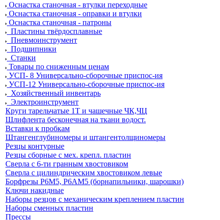
Оснастка станочная - втулки переходные
Оснастка станочная - оправки и втулки
Оснастка станочная - патроны
Пластины твёрдосплавные
Пневмоинструмент
Подшипники
Станки
Товары по сниженным ценам
УСП- 8 Универсально-сборочные приспос-ия
УСП-12 Универсально-сборочные приспос-ия
Хозяйственный инвентарь
Электроинструмент
Круги тарельчатые 1Т и чашечные ЧК,ЧЦ
Шлифлента бесконечная на ткани водост.
Вставки к пробкам
Штангенглубиномеры и штангентолщиномеры
Резцы контурные
Резцы сборные с мех. крепл. пластин
Сверла с 6-ти гранным хвостовиком
Сверла с цилиндрическим хвостовиком левые
Борфрезы Р6М5, Р6АМ5 (борнапильники, шарошки)
Ключи накидные
Наборы резцов с механическим креплением пластин
Наборы сменных пластин
Прессы