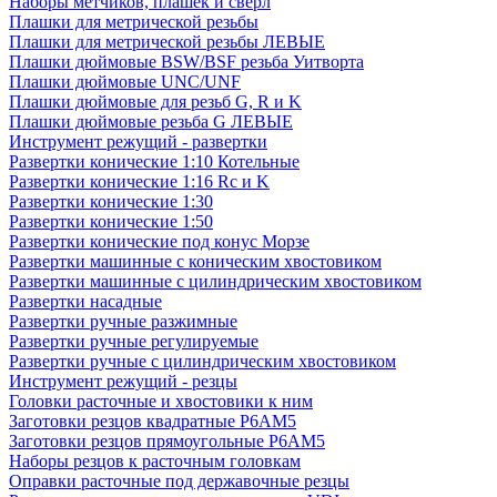
Наборы метчиков, плашек и свёрл
Плашки для метрической резьбы
Плашки для метрической резьбы ЛЕВЫЕ
Плашки дюймовые BSW/BSF резьба Уитворта
Плашки дюймовые UNC/UNF
Плашки дюймовые для резьб G, R и K
Плашки дюймовые резьба G ЛЕВЫЕ
Инструмент режущий - развертки
Развертки конические 1:10 Котельные
Развертки конические 1:16 Rc и K
Развертки конические 1:30
Развертки конические 1:50
Развертки конические под конус Морзе
Развертки машинные с коническим хвостовиком
Развертки машинные с цилиндрическим хвостовиком
Развертки насадные
Развертки ручные разжимные
Развертки ручные регулируемые
Развертки ручные с цилиндрическим хвостовиком
Инструмент режущий - резцы
Головки расточные и хвостовики к ним
Заготовки резцов квадратные Р6АМ5
Заготовки резцов прямоугольные Р6АМ5
Наборы резцов к расточным головкам
Оправки расточные под державочные резцы