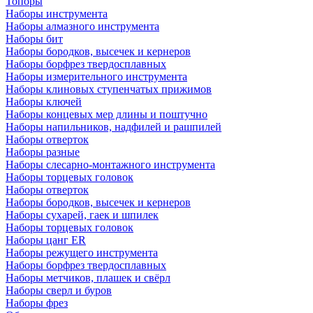
Топоры
Наборы инструмента
Наборы алмазного инструмента
Наборы бит
Наборы бородков, высечек и кернеров
Наборы борфрез твердосплавных
Наборы измерительного инструмента
Наборы клиновых ступенчатых прижимов
Наборы ключей
Наборы концевых мер длины и поштучно
Наборы напильников, надфилей и рашпилей
Наборы отверток
Наборы разные
Наборы слесарно-монтажного инструмента
Наборы торцевых головок
Наборы отверток
Наборы бородков, высечек и кернеров
Наборы сухарей, гаек и шпилек
Наборы торцевых головок
Наборы цанг ER
Наборы режущего инструмента
Наборы борфрез твердосплавных
Наборы метчиков, плашек и свёрл
Наборы сверл и буров
Наборы фрез