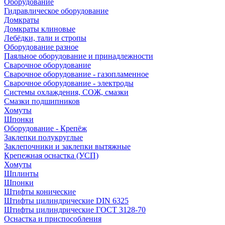
Оборудование
Гидравлическое оборудование
Домкраты
Домкраты клиновые
Лебёдки, тали и стропы
Оборудование разное
Паяльное оборудование и принадлежности
Сварочное оборудование
Сварочное оборудование - газопламенное
Сварочное оборудование - электроды
Системы охлаждения, СОЖ, смазки
Смазки подшипников
Хомуты
Шпонки
Оборудование - Крепёж
Заклепки полукруглые
Заклепочники и заклепки вытяжные
Крепежная оснастка (УСП)
Хомуты
Шплинты
Шпонки
Штифты конические
Штифты цилиндрические DIN 6325
Штифты цилиндрические ГОСТ 3128-70
Оснастка и приспособления