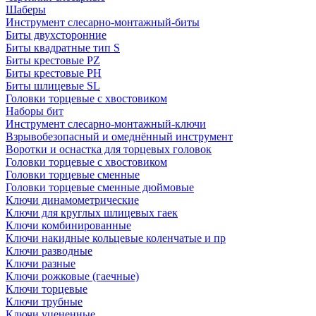
Шаберы
Инструмент слесарно-монтажный-биты
Биты двухсторонние
Биты квадратные тип S
Биты крестовые РZ
Биты крестовые РН
Биты шлицевые SL
Головки торцевые с хвостовиком
Наборы бит
Инструмент слесарно-монтажный-ключи
Взрывобезопасный и омеднённый инструмент
Воротки и оснаcтка для торцевых головок
Головки торцевые с хвостовиком
Головки торцевые сменные
Головки торцевые сменные дюймовые
Ключи динамометрические
Ключи для круглых шлицевых гаек
Ключи комбинированные
Ключи накидные кольцевые коленчатые и пр
Ключи разводные
Ключи разные
Ключи рожковые (гаечные)
Ключи торцевые
Ключи трубные
Ключи уцененные