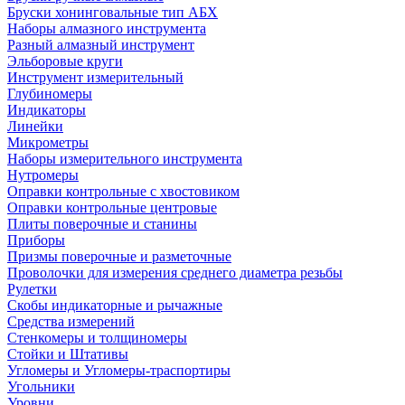
Бруски хонинговальные тип АБХ
Наборы алмазного инструмента
Разный алмазный инструмент
Эльборовые круги
Инструмент измерительный
Глубиномеры
Индикаторы
Линейки
Микрометры
Наборы измерительного инструмента
Нутромеры
Оправки контрольные с хвостовиком
Оправки контрольные центровые
Плиты поверочные и станины
Приборы
Призмы поверочные и разметочные
Проволочки для измерения среднего диаметра резьбы
Рулетки
Скобы индикаторные и рычажные
Средства измерений
Стенкомеры и толщиномеры
Стойки и Штативы
Угломеры и Угломеры-траспортиры
Угольники
Уровни