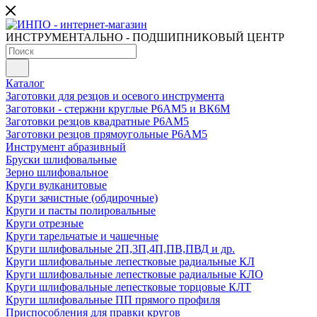
ИНСТРУМЕНТАЛЬНО - ПОДШИПНИКОВЫЙ ЦЕНТР
Каталог
Заготовки для резцов и осевого инструмента
Заготовки - стержни круглые Р6АМ5 и ВК6М
Заготовки резцов квадратные Р6АМ5
Заготовки резцов прямоугольные Р6АМ5
Инструмент абразивный
Бруски шлифовальные
Зерно шлифовальное
Круги вулканитовые
Круги зачистные (обдирочные)
Круги и пасты полировальные
Круги отрезные
Круги тарельчатые и чашечные
Круги шлифовальные 2П,3П,4П,ПВ,ПВД и др.
Круги шлифовальные лепестковые радиальные КЛ
Круги шлифовальные лепестковые радиальные КЛО
Круги шлифовальные лепестковые торцовые КЛТ
Круги шлифовальные ПП прямого профиля
Приспособления для правки кругов