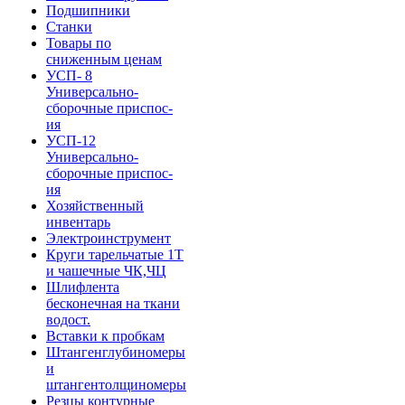
Подшипники
Станки
Товары по
сниженным ценам
УСП- 8
Универсально-
сборочные приспос-
ия
УСП-12
Универсально-
сборочные приспос-
ия
Хозяйственный
инвентарь
Электроинструмент
Круги тарельчатые 1Т
и чашечные ЧК,ЧЦ
Шлифлента
бесконечная на ткани
водост.
Вставки к пробкам
Штангенглубиномеры
и
штангентолщиномеры
Резцы контурные