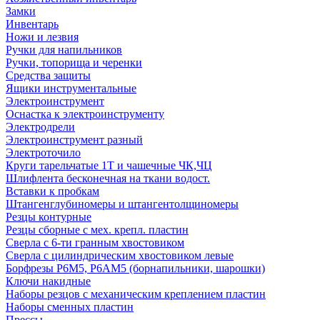
Замки
Инвентарь
Ножи и лезвия
Ручки для напильников
Ручки, топорища и черенки
Средства защиты
Ящики инструментальные
Электроинструмент
Оснастка к электроинструменту
Электродрели
Электроинструмент разный
Электроточило
Круги тарельчатые 1Т и чашечные ЧК,ЧЦ
Шлифлента бесконечная на ткани водост.
Вставки к пробкам
Штангенглубиномеры и штангентолщиномеры
Резцы контурные
Резцы сборные с мех. крепл. пластин
Сверла с 6-ти гранным хвостовиком
Сверла с цилиндрическим хвостовиком левые
Борфрезы Р6М5, Р6АМ5 (борнапильники, шарошки)
Ключи накидные
Наборы резцов с механическим креплением пластин
Наборы сменных пластин
Прессы