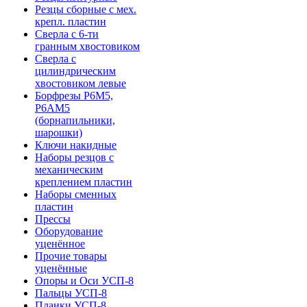
Резцы сборные с мех.
крепл. пластин
Сверла с 6-ти
гранным хвостовиком
Сверла с
цилиндрическим
хвостовиком левые
Борфрезы Р6М5,
Р6АМ5
(борнапильники,
шарошки)
Ключи накидные
Наборы резцов с
механическим
креплением пластин
Наборы сменных
пластин
Прессы
Оборудование
уценённое
Прочие товары
уценённые
Опоры и Оси УСП-8
Пальцы УСП-8
Планки УСП-8