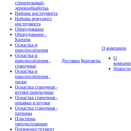
строительный-
деревообработка
Наборы инструмента
Наборы режущего
инструмента
Оборудование
Оборудование -
Крепёж
Оснастка и
О компании
приспособления
Оснастка и
О
приспособления -
Доставка
Контакты
компани
станочные
Новости
Оснастка и
приспособления -
тиски
Оснастка станочная -
втулки переходные
Оснастка станочная -
оправки и втулки
Оснастка станочная -
патроны
Пластины
твёрдосплавные
Пневмоинструмент