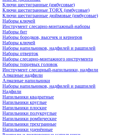
Ключи шестигранные (имбусовые)
Ключи шестигранные TORX (имбусовые)
Ключи шестигранные дюймовые (имбусовые)
Наборы ключей
Инструмент слесарно-монтажный-наборы
Наборы бит
Наборы бородков, высечек и кернеров
Наборы ключей
Наборы напильников, надфилей и рашпилей
Наборы отверток
Наборы слесарно-монтажного инструмента
Наборы торцевых головок
Инструмент слесарный-напильники, надфили
Алмазные надфили
Алмазные напильники
Наборы напильников, надфилей и рашпилей
Надфили
Напильники квадратные
Напильники круглые
Напильники плоские
Напильники полукруглые
Напильники ромбические
Напильники трехгранные
Напильники уценённые
Рашпили и рихтовочные напильники