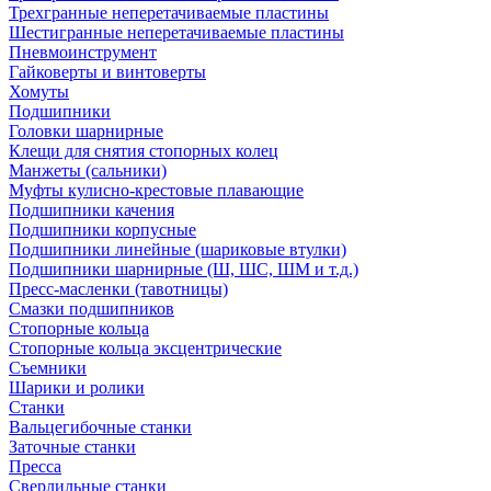
Трехгранные неперетачиваемые пластины
Шестигранные неперетачиваемые пластины
Пневмоинструмент
Гайковерты и винтоверты
Хомуты
Подшипники
Головки шарнирные
Клещи для снятия стопорных колец
Манжеты (сальники)
Муфты кулисно-крестовые плавающие
Подшипники качения
Подшипники корпусные
Подшипники линейные (шариковые втулки)
Подшипники шарнирные (Ш, ШС, ШМ и т.д.)
Пресс-масленки (тавотницы)
Смазки подшипников
Стопорные кольца
Стопорные кольца эксцентрические
Съемники
Шарики и ролики
Станки
Вальцегибочные станки
Заточные станки
Пресса
Сверлильные станки