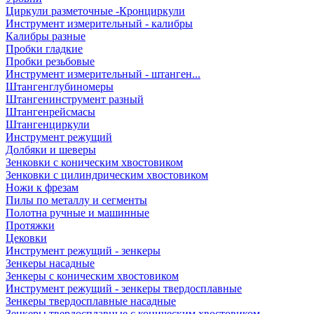
Циркули разметочные -Кронциркули
Инструмент измерительный - калибры
Калибры разные
Пробки гладкие
Пробки резьбовые
Инструмент измерительный - штанген...
Штангенглубиномеры
Штангенинструмент разный
Штангенрейсмасы
Штангенциркули
Инструмент режущий
Долбяки и шеверы
Зенковки с коническим хвостовиком
Зенковки с цилиндрическим хвостовиком
Ножи к фрезам
Пилы по металлу и сегменты
Полотна ручные и машинные
Протяжки
Цековки
Инструмент режущий - зенкеры
Зенкеры насадные
Зенкеры с коническим хвостовиком
Инструмент режущий - зенкеры твердосплавные
Зенкеры твердосплавные насадные
Зенкеры твердосплавные с коническим хвостовиком