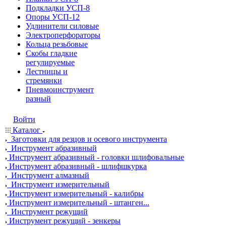
Подкладки УСП-8
Опоры УСП-12
Удлинители силовые
Электроперфораторы
Кольца резьбовые
Скобы гладкие
регулируемые
Лестницы и
стремянки
Пневмоинструмент
разный
Войти
Каталог
Заготовки для резцов и осевого инструмента
Инструмент абразивный
Инструмент абразивный - головки шлифовальные
Инструмент абразивный - шлифшкурка
Инструмент алмазный
Инструмент измерительный
Инструмент измерительный - калибры
Инструмент измерительный - штанген...
Инструмент режущий
Инструмент режущий - зенкеры