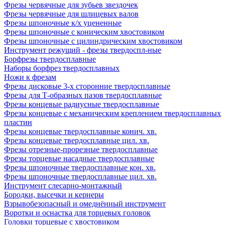
Фрезы червячные для зубьев звездочек
Фрезы червячные для шлицевых валов
Фрезы шпоночные к/х уцененные
Фрезы шпоночные с коническим хвостовиком
Фрезы шпоночные с цилиндрическим хвостовиком
Инструмент режущий - фрезы твердоспл-ные
Борфрезы твердосплавные
Наборы борфрез твердосплавных
Ножи к фрезам
Фрезы дисковые 3-х сторонние твердосплавные
Фрезы для Т-образных пазов твердосплавные
Фрезы концевые радиусные твердосплавные
Фрезы концевые с механическим креплением твердосплавных
пластин
Фрезы концевые твердосплавные конич. хв.
Фрезы концевые твердосплавные цил. хв.
Фрезы отрезные-прорезные твердосплавные
Фрезы торцевые насадные твердосплавные
Фрезы шпоночные твердосплавные кон. хв.
Фрезы шпоночные твердосплавные цил. хв.
Инструмент слесарно-монтажный
Бородки, высечки и кернеры
Взрывобезопасный и омеднённый инструмент
Воротки и оснаcтка для торцевых головок
Головки торцевые с хвостовиком