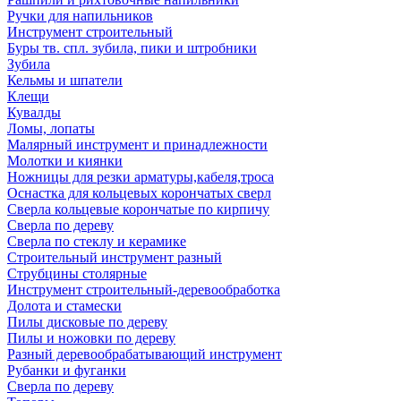
Ручки для напильников
Инструмент строительный
Буры тв. спл. зубила, пики и штробники
Зубила
Кельмы и шпатели
Клещи
Кувалды
Ломы, лопаты
Малярный инструмент и принадлежности
Молотки и киянки
Ножницы для резки арматуры,кабеля,троса
Оснастка для кольцевых корончатых сверл
Сверла кольцевые корончатые по кирпичу
Сверла по дереву
Сверла по стеклу и керамике
Строительный инструмент разный
Струбцины столярные
Инструмент строительный-деревообработка
Долота и стамески
Пилы дисковые по дереву
Пилы и ножовки по дереву
Разный деревообрабатывающий инструмент
Рубанки и фуганки
Сверла по дереву