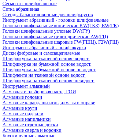
Сегменты шлифовальные
Сетка абразивная
Стенды балансировочные для шлифкругов
Инструмент абразивный - головки шлифовальные
Головки шлифовальные конические KW(ГКЗ), EW(ГК)
Головки шлифовальные угловые DW(ГУ)
Головки шлифовальные цилиндрические AW(ГЦ)
Головки шлифовальные шаровые FW(ГШЦ), F2W(ГШ)
Инструмент абразивный - шлифшкурка
Диски фибровые и самозацепляемые
Шлифшкурка на тканевой основе водост.
Шлифшкурка на бумажной основе водост.
Шлифшкурка на бумажной основе неводост.
Шлифлента на тканевой основе водост.
Шлифшкурка на тканевой основе неводост.
Инструмент алмазный
Алмазная и эльборовая паста, ГОИ
Алмазные головки
Алмазные карандаши,иглы,алмазы в оправе
Алмазные круги
Алмазные надфили
Алмазные напильники
Алмазные отрезные диски
Алмазные сверла и коронки
Бруски ручные алмазные