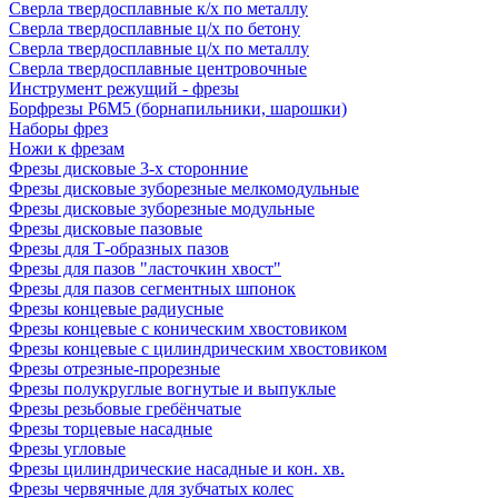
Сверла твердосплавные к/х по металлу
Сверла твердосплавные ц/х по бетону
Сверла твердосплавные ц/х по металлу
Сверла твердосплавные центровочные
Инструмент режущий - фрезы
Борфрезы Р6М5 (борнапильники, шарошки)
Наборы фрез
Ножи к фрезам
Фрезы дисковые 3-х сторонние
Фрезы дисковые зуборезные мелкомодульные
Фрезы дисковые зуборезные модульные
Фрезы дисковые пазовые
Фрезы для Т-образных пазов
Фрезы для пазов "ласточкин хвост"
Фрезы для пазов сегментных шпонок
Фрезы концевые радиусные
Фрезы концевые с коническим хвостовиком
Фрезы концевые с цилиндрическим хвостовиком
Фрезы отрезные-прорезные
Фрезы полукруглые вогнутые и выпуклые
Фрезы резьбовые гребёнчатые
Фрезы торцевые насадные
Фрезы угловые
Фрезы цилиндрические насадные и кон. хв.
Фрезы червячные для зубчатых колес