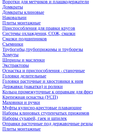
Воротки для метчиков и плашкодержатели
Домкраты
Домкраты клиновые
Наковальни
Плиты монтажные
Приспособления для правки кругов
Системы охлаждения, СОЖ, смазки
Смазки подшипников
Съемники
Трубогибы,трубоприжимы и труборезы
Хомуты
Шприцы и масленки
Экстракторы
Оснастка и приспособления - станочные
Головки делительные
Головки расточные и хвостовики к ним
Державки (накатки) и ролики
Кольца промежуточные к оправкам для фрез
Крепежная оснастка (УСП)
Маховики и ручки
Муфты кулисно-крестовые плавающие
Наборы клиновых ступенчатых прижимов
Наборы сухарей, гаек и шпилек
Оправки расточные под державочные резцы
Плиты монтажные