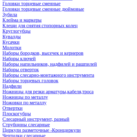
Головки торцевые сменные
Головки торцевые сменные дюймовые
Зубила
Клейма и маркеры
Клещи для снятия стопорных колец
Круглогубцы
Кувалды
Кусачки
Молотки
Наборы бородков, высечек и кернеров
Наборы ключей
Наборы напильников, надфилей и рашпилей
Наборы отверток
Наборы слесарно-монтажного инструмента
Наборы торцевых головок
Надфили
Ножницы для резки арматуры,кабеля,троса
Ножницы по металлу
Ножовки по металлу
Отвертки
Плоскогубцы
Слесарный инструмент, разный
Струбцины слесарные
Циркули разметочные -Кронциркули
Чертилки слесарные