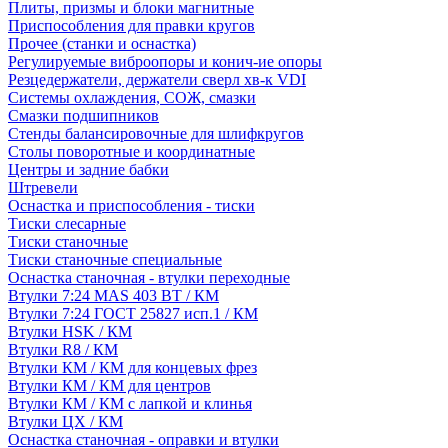
Плиты, призмы и блоки магнитные
Приспособления для правки кругов
Прочее (станки и оснастка)
Регулируемые виброопоры и конич-ие опоры
Резцедержатели, держатели сверл хв-к VDI
Системы охлаждения, СОЖ, смазки
Смазки подшипников
Стенды балансировочные для шлифкругов
Столы поворотные и координатные
Центры и задние бабки
Штревели
Оснастка и приспособления - тиски
Тиски слесарные
Тиски станочные
Тиски станочные специальные
Оснастка станочная - втулки переходные
Втулки 7:24 MAS 403 BT / КМ
Втулки 7:24 ГОСТ 25827 исп.1 / КМ
Втулки HSK / КМ
Втулки R8 / КМ
Втулки КМ / КМ для концевых фрез
Втулки КМ / КМ для центров
Втулки КМ / КМ с лапкой и клинья
Втулки ЦХ / КМ
Оснастка станочная - оправки и втулки