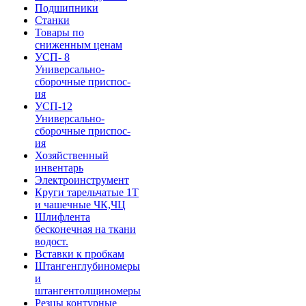
Подшипники
Станки
Товары по
сниженным ценам
УСП- 8
Универсально-
сборочные приспос-
ия
УСП-12
Универсально-
сборочные приспос-
ия
Хозяйственный
инвентарь
Электроинструмент
Круги тарельчатые 1Т
и чашечные ЧК,ЧЦ
Шлифлента
бесконечная на ткани
водост.
Вставки к пробкам
Штангенглубиномеры
и
штангентолщиномеры
Резцы контурные