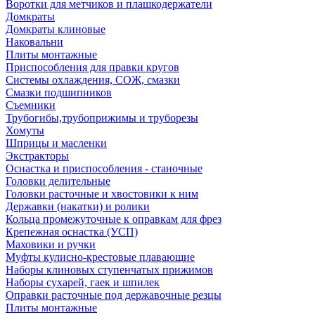
Воротки для метчиков и плашкодержатели
Домкраты
Домкраты клиновые
Наковальни
Плиты монтажные
Приспособления для правки кругов
Системы охлаждения, СОЖ, смазки
Смазки подшипников
Съемники
Трубогибы,трубоприжимы и труборезы
Хомуты
Шприцы и масленки
Экстракторы
Оснастка и приспособления - станочные
Головки делительные
Головки расточные и хвостовики к ним
Державки (накатки) и ролики
Кольца промежуточные к оправкам для фрез
Крепежная оснастка (УСП)
Маховики и ручки
Муфты кулисно-крестовые плавающие
Наборы клиновых ступенчатых прижимов
Наборы сухарей, гаек и шпилек
Оправки расточные под державочные резцы
Плиты монтажные