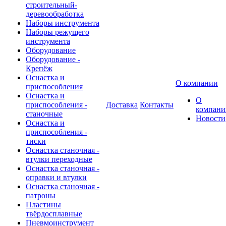
строительный-
деревообработка
Наборы инструмента
Наборы режущего
инструмента
Оборудование
Оборудование -
Крепёж
Оснастка и
О компании
приспособления
Оснастка и
О
приспособления -
Доставка
Контакты
компани
станочные
Новости
Оснастка и
приспособления -
тиски
Оснастка станочная -
втулки переходные
Оснастка станочная -
оправки и втулки
Оснастка станочная -
патроны
Пластины
твёрдосплавные
Пневмоинструмент