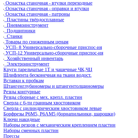
Оснастка станочная - втулки переходные
Оснастка станочная - оправки и втулки
Оснастка станочная - патроны
Пластины твёрдосплавные
Пневмоинструмент
Подшипники
Станки
Товары по сниженным ценам
УСП- 8 Универсально-сборочные приспос-ия
УСП-12 Универсально-сборочные приспос-ия
Хозяйственный инвентарь
Электроинструмент
Круги тарельчатые 1Т и чашечные ЧК,ЧЦ
Шлифлента бесконечная на ткани водост.
Вставки к пробкам
Штангенглубиномеры и штангентолщиномеры
Резцы контурные
Резцы сборные с мех. крепл. пластин
Сверла с 6-ти гранным хвостовиком
Сверла с цилиндрическим хвостовиком левые
Борфрезы Р6М5, Р6АМ5 (борнапильники, шарошки)
Ключи накидные
Наборы резцов с механическим креплением пластин
Наборы сменных пластин
Прессы