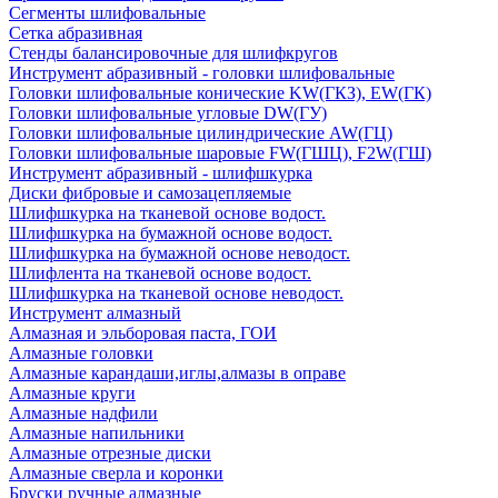
Сегменты шлифовальные
Сетка абразивная
Стенды балансировочные для шлифкругов
Инструмент абразивный - головки шлифовальные
Головки шлифовальные конические KW(ГКЗ), EW(ГК)
Головки шлифовальные угловые DW(ГУ)
Головки шлифовальные цилиндрические AW(ГЦ)
Головки шлифовальные шаровые FW(ГШЦ), F2W(ГШ)
Инструмент абразивный - шлифшкурка
Диски фибровые и самозацепляемые
Шлифшкурка на тканевой основе водост.
Шлифшкурка на бумажной основе водост.
Шлифшкурка на бумажной основе неводост.
Шлифлента на тканевой основе водост.
Шлифшкурка на тканевой основе неводост.
Инструмент алмазный
Алмазная и эльборовая паста, ГОИ
Алмазные головки
Алмазные карандаши,иглы,алмазы в оправе
Алмазные круги
Алмазные надфили
Алмазные напильники
Алмазные отрезные диски
Алмазные сверла и коронки
Бруски ручные алмазные