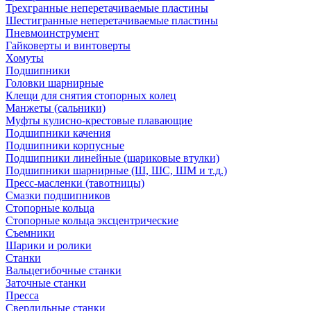
Трехгранные неперетачиваемые пластины
Шестигранные неперетачиваемые пластины
Пневмоинструмент
Гайковерты и винтоверты
Хомуты
Подшипники
Головки шарнирные
Клещи для снятия стопорных колец
Манжеты (сальники)
Муфты кулисно-крестовые плавающие
Подшипники качения
Подшипники корпусные
Подшипники линейные (шариковые втулки)
Подшипники шарнирные (Ш, ШС, ШМ и т.д.)
Пресс-масленки (тавотницы)
Смазки подшипников
Стопорные кольца
Стопорные кольца эксцентрические
Съемники
Шарики и ролики
Станки
Вальцегибочные станки
Заточные станки
Пресса
Сверлильные станки