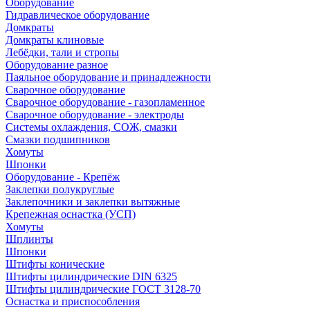
Оборудование
Гидравлическое оборудование
Домкраты
Домкраты клиновые
Лебёдки, тали и стропы
Оборудование разное
Паяльное оборудование и принадлежности
Сварочное оборудование
Сварочное оборудование - газопламенное
Сварочное оборудование - электроды
Системы охлаждения, СОЖ, смазки
Смазки подшипников
Хомуты
Шпонки
Оборудование - Крепёж
Заклепки полукруглые
Заклепочники и заклепки вытяжные
Крепежная оснастка (УСП)
Хомуты
Шплинты
Шпонки
Штифты конические
Штифты цилиндрические DIN 6325
Штифты цилиндрические ГОСТ 3128-70
Оснастка и приспособления