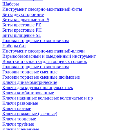
Шаберы
Инструмент слесарно-монтажный-биты
Биты двухсторонние
Биты квадратные тип S
Биты крестовые РZ
Биты крестовые РН
Биты шлицевые SL
Головки торцевые с хвостовиком
Наборы бит
Инструмент слесарно-монтажный-ключи
Взрывобезопасный и омеднённый инструмент
Воротки и оснаcтка для торцевых головок
Головки торцевые с хвостовиком
Головки торцевые сменные
Головки торцевые сменные дюймовые
Ключи динамометрические
Ключи для круглых шлицевых гаек
Ключи комбинированные
Ключи накидные кольцевые коленчатые и пр
Ключи разводные
Ключи разные
Ключи рожковые (гаечные)
Ключи торцевые
Ключи трубные
Ключи уцененные