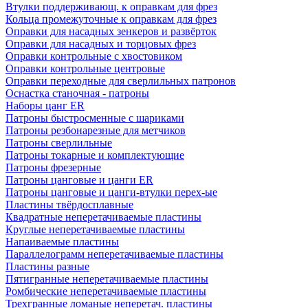
Втулки поддерживающ. к оправкам для фрез
Кольца промежуточные к оправкам для фрез
Оправки для насадных зенкеров и развёрток
Оправки для насадных и торцовых фрез
Оправки контрольные с хвостовиком
Оправки контрольные центровые
Оправки переходные для сверлильных патронов
Оснастка станочная - патроны
Наборы цанг ER
Патроны быстросменные с шариками
Патроны резбонарезные для метчиков
Патроны сверлильные
Патроны токарные и комплектующие
Патроны фрезерные
Патроны цанговые и цанги ER
Патроны цанговые и цанги-втулки перех-ые
Пластины твёрдосплавные
Квадратные неперетачиваемые пластины
Круглые неперетачиваемые пластины
Напаиваемые пластины
Параллелограмм неперетачиваемые пластины
Пластины разные
Пятигранные неперетачиваемые пластины
Ромбические неперетачиваемые пластины
Трехгранные ломаные неперетач. пластины