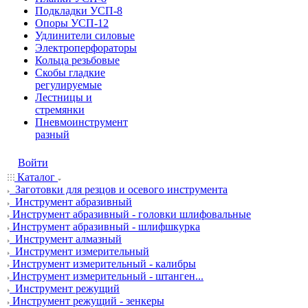
Подкладки УСП-8
Опоры УСП-12
Удлинители силовые
Электроперфораторы
Кольца резьбовые
Скобы гладкие
регулируемые
Лестницы и
стремянки
Пневмоинструмент
разный
Войти
Каталог
Заготовки для резцов и осевого инструмента
Инструмент абразивный
Инструмент абразивный - головки шлифовальные
Инструмент абразивный - шлифшкурка
Инструмент алмазный
Инструмент измерительный
Инструмент измерительный - калибры
Инструмент измерительный - штанген...
Инструмент режущий
Инструмент режущий - зенкеры