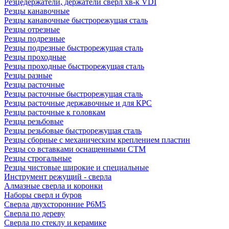
Резцедержатели, держатели сверл хв-к VDI
Резцы канавочные
Резцы канавочные быстрорежущая сталь
Резцы отрезные
Резцы подрезные
Резцы подрезные быстрорежущая сталь
Резцы проходные
Резцы проходные быстрорежущая сталь
Резцы разные
Резцы расточные
Резцы расточные быстрорежущая сталь
Резцы расточные державочные и для КРС
Резцы расточные к головкам
Резцы резьбовые
Резцы резьбовые быстрорежущая сталь
Резцы сборные с механическим креплением пластин
Резцы со вставками оснащенными СТМ
Резцы строгальные
Резцы чистовые широкие и специальные
Инструмент режущий - сверла
Алмазные сверла и коронки
Наборы сверл и буров
Сверла двухсторонние Р6М5
Сверла по дереву
Сверла по стеклу и керамике