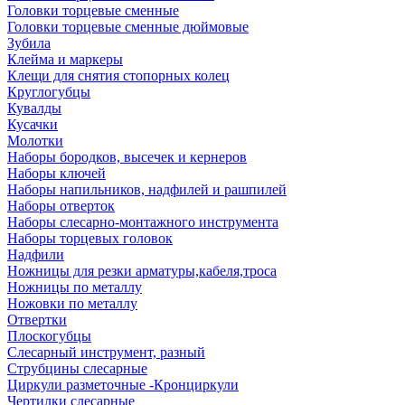
Головки торцевые сменные
Головки торцевые сменные дюймовые
Зубила
Клейма и маркеры
Клещи для снятия стопорных колец
Круглогубцы
Кувалды
Кусачки
Молотки
Наборы бородков, высечек и кернеров
Наборы ключей
Наборы напильников, надфилей и рашпилей
Наборы отверток
Наборы слесарно-монтажного инструмента
Наборы торцевых головок
Надфили
Ножницы для резки арматуры,кабеля,троса
Ножницы по металлу
Ножовки по металлу
Отвертки
Плоскогубцы
Слесарный инструмент, разный
Струбцины слесарные
Циркули разметочные -Кронциркули
Чертилки слесарные