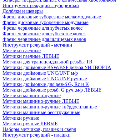
Инструмент режущий - зуборезный
Долбяки и шеверы
Фрезы дисковые зуборезные мелкомодульные
Фрезы дисковые зуборезные модульные
Фрезы червячные для зубчатых колес
Фрезы червячные для зубьев звездочек
Фрезы червячные для шлицевых валов
Инструмент режущий - метчики
Метчики гаечные
Метчики гаечные ЛЕВЫЕ
Метчики для трапецеидальной резьбы TR
Метчики дюймовые BSW/BSF резьба УИТВОРТА
Метчики дюймовые UNC/UNF м/р
Метчики дюймовые UNC/UNF ручные
Метчики дюймовые для резьб G, Rc и K
Метчики дюймовые резьб. G руч.,м/р ЛЕВЫЕ
Метчики машинно-ручные
Метчики машинно-ручные ЛЕВЫЕ
Метчики машинно-ручные твёрдосплавные
Метчики машинные бесстружечные
Метчики ручные
Метчики ручные ЛЕВЫЕ
Наборы метчиков, плашек и свёрл
Инструмент режущий - плашки