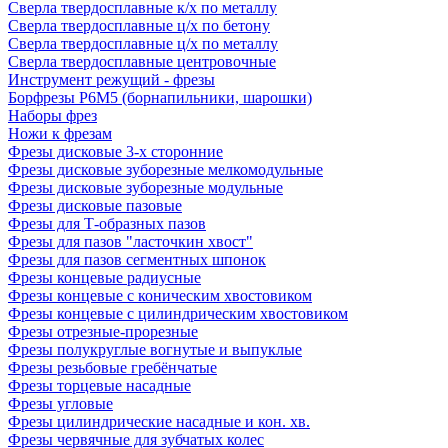
Сверла твердосплавные к/х по металлу
Сверла твердосплавные ц/х по бетону
Сверла твердосплавные ц/х по металлу
Сверла твердосплавные центровочные
Инструмент режущий - фрезы
Борфрезы Р6М5 (борнапильники, шарошки)
Наборы фрез
Ножи к фрезам
Фрезы дисковые 3-х сторонние
Фрезы дисковые зуборезные мелкомодульные
Фрезы дисковые зуборезные модульные
Фрезы дисковые пазовые
Фрезы для Т-образных пазов
Фрезы для пазов "ласточкин хвост"
Фрезы для пазов сегментных шпонок
Фрезы концевые радиусные
Фрезы концевые с коническим хвостовиком
Фрезы концевые с цилиндрическим хвостовиком
Фрезы отрезные-прорезные
Фрезы полукруглые вогнутые и выпуклые
Фрезы резьбовые гребёнчатые
Фрезы торцевые насадные
Фрезы угловые
Фрезы цилиндрические насадные и кон. хв.
Фрезы червячные для зубчатых колес