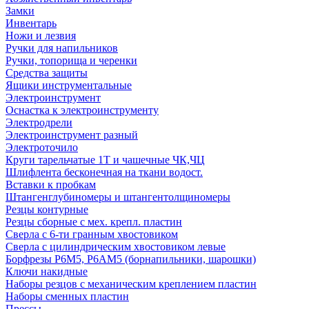
Замки
Инвентарь
Ножи и лезвия
Ручки для напильников
Ручки, топорища и черенки
Средства защиты
Ящики инструментальные
Электроинструмент
Оснастка к электроинструменту
Электродрели
Электроинструмент разный
Электроточило
Круги тарельчатые 1Т и чашечные ЧК,ЧЦ
Шлифлента бесконечная на ткани водост.
Вставки к пробкам
Штангенглубиномеры и штангентолщиномеры
Резцы контурные
Резцы сборные с мех. крепл. пластин
Сверла с 6-ти гранным хвостовиком
Сверла с цилиндрическим хвостовиком левые
Борфрезы Р6М5, Р6АМ5 (борнапильники, шарошки)
Ключи накидные
Наборы резцов с механическим креплением пластин
Наборы сменных пластин
Прессы