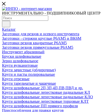
ИНСТРУМЕНТАЛЬНО - ПОДШИПНИКОВЫЙ ЦЕНТР
Каталог
Заготовки для резцов и осевого инструмента
Заготовки - стержни круглые Р6АМ5 и ВК6М
Заготовки резцов квадратные Р6АМ5
Заготовки резцов прямоугольные Р6АМ5
Инструмент абразивный
Бруски шлифовальные
Зерно шлифовальное
Круги вулканитовые
Круги зачистные (обдирочные)
Круги и пасты полировальные
Круги отрезные
Круги тарельчатые и чашечные
Круги шлифовальные 2П,3П,4П,ПВ,ПВД и др.
Круги шлифовальные лепестковые радиальные КЛ
Круги шлифовальные лепестковые радиальные КЛО
Круги шлифовальные лепестковые торцовые КЛТ
Круги шлифовальные ПП прямого профиля
Приспособления для правки кругов