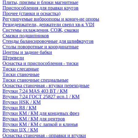
Плиты, призмы и блоки магнитные
Приспособления для правки кругов
Прочее (станки и оснастка)
Регулируемые виброопоры и конич-ие опоры
Резцедержатели, держатели сверл хв-к VDI
Системы охлаждения, СОЖ, смазки
Смазки подшипников
Стенды балансировочные для шлифкругов
Столы поворотные и координатные
Центры и задние бабки
Штревели
Оснастка и приспособления - тиски
Тиски слесарные
Тиски станочные
Тиски станочные специальные
Оснастка станочная - втулки переходные
Втулки 7:24 MAS 403 BT / КМ
Втулки 7:24 ГОСТ 25827 исп.1 / КМ
Втулки HSK / КМ
Втулки R8 / КМ
Втулки КМ / КМ для концевых фрез
Втулки КМ / КМ для центров
Втулки КМ / КМ с лапкой и клинья
Втулки ЦХ / КМ
Оснастка станочная - оправки и втулки