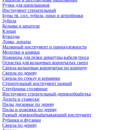
Ручки для напильников
Инструмент строительный
Буры тв. спл. зубила, пики и штробники
Зубила
Кельмы и шпатели
Клещи
Кувалды
Ломы, лопаты
Малярный инструмент и принадлежности
Молотки и киянки
Ножницы для резки арматуры,кабеля,троса
Оснастка для кольцевых корончатых сверл
Сверла кольцевые корончатые по кирпичу
Сверла по дереву
Сверла по стеклу и керамике
Строительный инструмент разный
Струбцины столярные
Инструмент строительный-деревообработка
Долота и стамески
Пилы дисковые по дереву
Пилы и ножовки по дереву
Разный деревообрабатывающий инструмент
Рубанки и фуганки
Сверла по дереву