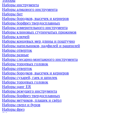
Топоры
Наборы инструмента
Наборы алмазного инструмента
Наборы бит
Наборы бородков, высечек и кернеров
Наборы борфрез твердосплавных
Наборы измерительного инструмента
Наборы клиновых ступенчатых прижимов
Наборы ключей
Наборы концевых мер длины и поштучно
Наборы напильников, надфилей и рашпилей
Наборы отверток
Наборы разные
Наборы слесарно-монтажного инструмента
Наборы торцевых головок
Наборы отверток
Наборы бородков, высечек и кернеров
Наборы сухарей, гаек и шпилек
Наборы торцевых головок
Наборы цанг ER
Наборы режущего инструмента
Наборы борфрез твердосплавных
Наборы метчиков, плашек и свёрл
Наборы сверл и буров
Наборы фрез