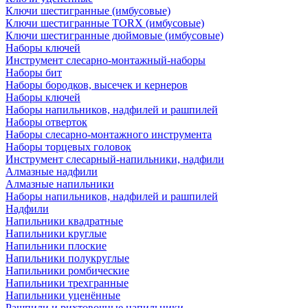
Ключи шестигранные (имбусовые)
Ключи шестигранные TORX (имбусовые)
Ключи шестигранные дюймовые (имбусовые)
Наборы ключей
Инструмент слесарно-монтажный-наборы
Наборы бит
Наборы бородков, высечек и кернеров
Наборы ключей
Наборы напильников, надфилей и рашпилей
Наборы отверток
Наборы слесарно-монтажного инструмента
Наборы торцевых головок
Инструмент слесарный-напильники, надфили
Алмазные надфили
Алмазные напильники
Наборы напильников, надфилей и рашпилей
Надфили
Напильники квадратные
Напильники круглые
Напильники плоские
Напильники полукруглые
Напильники ромбические
Напильники трехгранные
Напильники уценённые
Рашпили и рихтовочные напильники