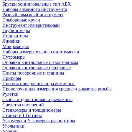
Бруски хонинговальные тип АБХ
Наборы алмазного инструмента
Разный алмазный инструмент
Эльборовые круги
Инструмент измерительный
Глубиномеры
Индикаторы
Линейки
Микрометры
Наборы измерительного инструмента
Нутромеры
Оправки контрольные с хвостовиком
Оправки контрольные центровые
Плиты поверочные и станины
Приборы
Призмы поверочные и разметочные
Проволочки для измерения среднего диаметра резьбы
Рулетки
Скобы индикаторные и рычажные
Средства измерений
Стенкомеры и толщиномеры
Стойки и Штативы
Угломеры и Угломеры-траспортиры
Угольники
Уровни