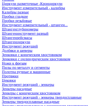
Циркули разметочные -Кронциркули
Инструмент измерительный - калибры
Калибры разные
Пробки гладкие
Пробки резьбовые
Инструмент измерительный - штанген...
Штангенглубиномеры
Штангенинструмент разный
Штангенрейсмасы
Штангенциркули
Инструмент режущий
Долбяки и шеверы
Зенковки с коническим хвостовиком
Зенковки с цилиндрическим хвостовиком
Ножи к фрезам
Пилы по металлу и сегменты
Полотна ручные и машинные
Протяжки
Цековки
Инструмент режущий - зенкеры
Зенкеры насадные
Зенкеры с коническим хвостовиком
Инструмент режущий - зенкеры твердосплавные
Зенкеры твердосплавные насадные
Зенкеры твердосплавные с коническим хвостовиком