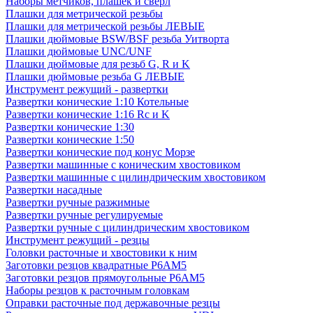
Наборы метчиков, плашек и свёрл
Плашки для метрической резьбы
Плашки для метрической резьбы ЛЕВЫЕ
Плашки дюймовые BSW/BSF резьба Уитворта
Плашки дюймовые UNC/UNF
Плашки дюймовые для резьб G, R и K
Плашки дюймовые резьба G ЛЕВЫЕ
Инструмент режущий - развертки
Развертки конические 1:10 Котельные
Развертки конические 1:16 Rc и K
Развертки конические 1:30
Развертки конические 1:50
Развертки конические под конус Морзе
Развертки машинные с коническим хвостовиком
Развертки машинные с цилиндрическим хвостовиком
Развертки насадные
Развертки ручные разжимные
Развертки ручные регулируемые
Развертки ручные с цилиндрическим хвостовиком
Инструмент режущий - резцы
Головки расточные и хвостовики к ним
Заготовки резцов квадратные Р6АМ5
Заготовки резцов прямоугольные Р6АМ5
Наборы резцов к расточным головкам
Оправки расточные под державочные резцы