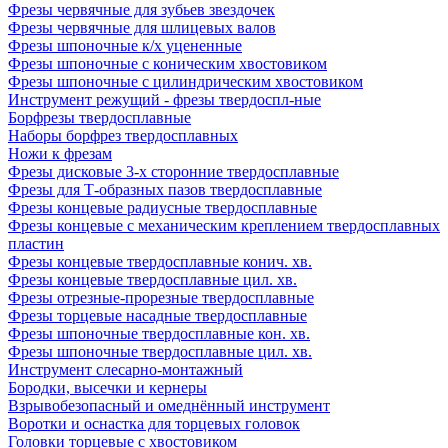
Фрезы червячные для зубьев звездочек
Фрезы червячные для шлицевых валов
Фрезы шпоночные к/х уцененные
Фрезы шпоночные с коническим хвостовиком
Фрезы шпоночные с цилиндрическим хвостовиком
Инструмент режущий - фрезы твердоспл-ные
Борфрезы твердосплавные
Наборы борфрез твердосплавных
Ножи к фрезам
Фрезы дисковые 3-х сторонние твердосплавные
Фрезы для Т-образных пазов твердосплавные
Фрезы концевые радиусные твердосплавные
Фрезы концевые с механическим креплением твердосплавных
пластин
Фрезы концевые твердосплавные конич. хв.
Фрезы концевые твердосплавные цил. хв.
Фрезы отрезные-прорезные твердосплавные
Фрезы торцевые насадные твердосплавные
Фрезы шпоночные твердосплавные кон. хв.
Фрезы шпоночные твердосплавные цил. хв.
Инструмент слесарно-монтажный
Бородки, высечки и кернеры
Взрывобезопасный и омеднённый инструмент
Воротки и оснаcтка для торцевых головок
Головки торцевые с хвостовиком