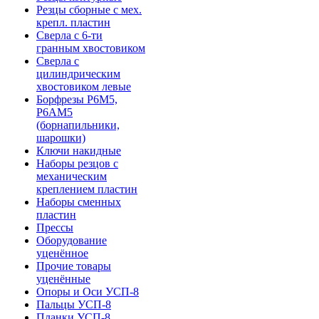
Резцы сборные с мех.
крепл. пластин
Сверла с 6-ти
гранным хвостовиком
Сверла с
цилиндрическим
хвостовиком левые
Борфрезы Р6М5,
Р6АМ5
(борнапильники,
шарошки)
Ключи накидные
Наборы резцов с
механическим
креплением пластин
Наборы сменных
пластин
Прессы
Оборудование
уценённое
Прочие товары
уценённые
Опоры и Оси УСП-8
Пальцы УСП-8
Планки УСП-8