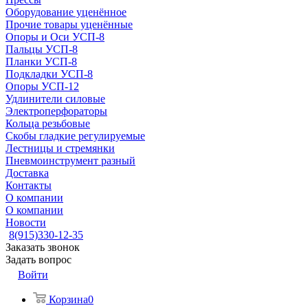
Оборудование уценённое
Прочие товары уценённые
Опоры и Оси УСП-8
Пальцы УСП-8
Планки УСП-8
Подкладки УСП-8
Опоры УСП-12
Удлинители силовые
Электроперфораторы
Кольца резьбовые
Скобы гладкие регулируемые
Лестницы и стремянки
Пневмоинструмент разный
Доставка
Контакты
О компании
О компании
Новости
8(915)330-12-35
Заказать звонок
Задать вопрос
Войти
Корзина
0