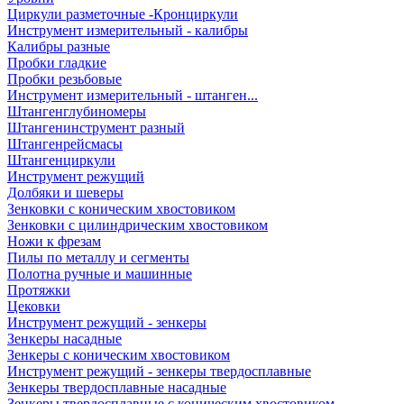
Циркули разметочные -Кронциркули
Инструмент измерительный - калибры
Калибры разные
Пробки гладкие
Пробки резьбовые
Инструмент измерительный - штанген...
Штангенглубиномеры
Штангенинструмент разный
Штангенрейсмасы
Штангенциркули
Инструмент режущий
Долбяки и шеверы
Зенковки с коническим хвостовиком
Зенковки с цилиндрическим хвостовиком
Ножи к фрезам
Пилы по металлу и сегменты
Полотна ручные и машинные
Протяжки
Цековки
Инструмент режущий - зенкеры
Зенкеры насадные
Зенкеры с коническим хвостовиком
Инструмент режущий - зенкеры твердосплавные
Зенкеры твердосплавные насадные
Зенкеры твердосплавные с коническим хвостовиком