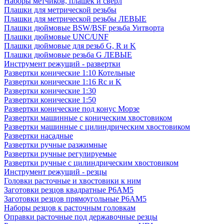
Наборы метчиков, плашек и свёрл
Плашки для метрической резьбы
Плашки для метрической резьбы ЛЕВЫЕ
Плашки дюймовые BSW/BSF резьба Уитворта
Плашки дюймовые UNC/UNF
Плашки дюймовые для резьб G, R и K
Плашки дюймовые резьба G ЛЕВЫЕ
Инструмент режущий - развертки
Развертки конические 1:10 Котельные
Развертки конические 1:16 Rc и K
Развертки конические 1:30
Развертки конические 1:50
Развертки конические под конус Морзе
Развертки машинные с коническим хвостовиком
Развертки машинные с цилиндрическим хвостовиком
Развертки насадные
Развертки ручные разжимные
Развертки ручные регулируемые
Развертки ручные с цилиндрическим хвостовиком
Инструмент режущий - резцы
Головки расточные и хвостовики к ним
Заготовки резцов квадратные Р6АМ5
Заготовки резцов прямоугольные Р6АМ5
Наборы резцов к расточным головкам
Оправки расточные под державочные резцы