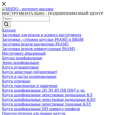
ИНСТРУМЕНТАЛЬНО - ПОДШИПНИКОВЫЙ ЦЕНТР
Каталог
Заготовки для резцов и осевого инструмента
Заготовки - стержни круглые Р6АМ5 и ВК6М
Заготовки резцов квадратные Р6АМ5
Заготовки резцов прямоугольные Р6АМ5
Инструмент абразивный
Бруски шлифовальные
Зерно шлифовальное
Круги вулканитовые
Круги зачистные (обдирочные)
Круги и пасты полировальные
Круги отрезные
Круги тарельчатые и чашечные
Круги шлифовальные 2П,3П,4П,ПВ,ПВД и др.
Круги шлифовальные лепестковые радиальные КЛ
Круги шлифовальные лепестковые радиальные КЛО
Круги шлифовальные лепестковые торцовые КЛТ
Круги шлифовальные ПП прямого профиля
Приспособления для правки кругов