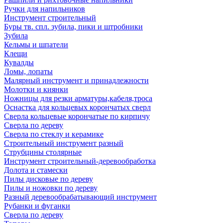
Ручки для напильников
Инструмент строительный
Буры тв. спл. зубила, пики и штробники
Зубила
Кельмы и шпатели
Клещи
Кувалды
Ломы, лопаты
Малярный инструмент и принадлежности
Молотки и киянки
Ножницы для резки арматуры,кабеля,троса
Оснастка для кольцевых корончатых сверл
Сверла кольцевые корончатые по кирпичу
Сверла по дереву
Сверла по стеклу и керамике
Строительный инструмент разный
Струбцины столярные
Инструмент строительный-деревообработка
Долота и стамески
Пилы дисковые по дереву
Пилы и ножовки по дереву
Разный деревообрабатывающий инструмент
Рубанки и фуганки
Сверла по дереву