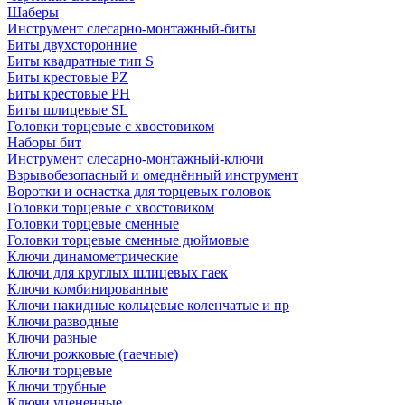
Шаберы
Инструмент слесарно-монтажный-биты
Биты двухсторонние
Биты квадратные тип S
Биты крестовые РZ
Биты крестовые РН
Биты шлицевые SL
Головки торцевые с хвостовиком
Наборы бит
Инструмент слесарно-монтажный-ключи
Взрывобезопасный и омеднённый инструмент
Воротки и оснаcтка для торцевых головок
Головки торцевые с хвостовиком
Головки торцевые сменные
Головки торцевые сменные дюймовые
Ключи динамометрические
Ключи для круглых шлицевых гаек
Ключи комбинированные
Ключи накидные кольцевые коленчатые и пр
Ключи разводные
Ключи разные
Ключи рожковые (гаечные)
Ключи торцевые
Ключи трубные
Ключи уцененные