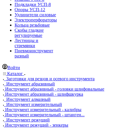
Подкладки УСП-8
Опоры УСП-12
Удлинители силовые
Электроперфораторы
Кольца резьбовые
Скобы гладкие
регулируемые
Лестницы и
стремянки
Пневмоинструмент
разный
Войти
Каталог
Заготовки для резцов и осевого инструмента
Инструмент абразивный
Инструмент абразивный - головки шлифовальные
Инструмент абразивный - шлифшкурка
Инструмент алмазный
Инструмент измерительный
Инструмент измерительный - калибры
Инструмент измерительный - штанген...
Инструмент режущий
Инструмент режущий - зенкеры