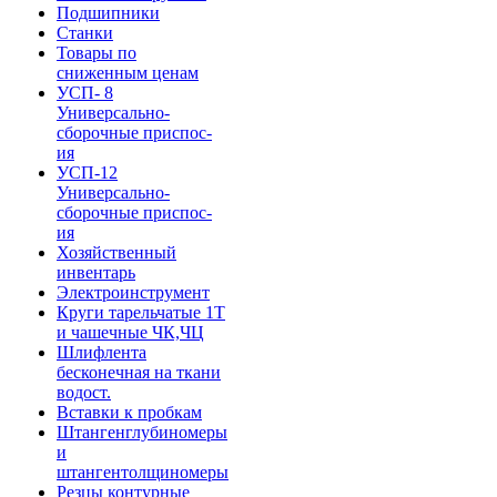
Подшипники
Станки
Товары по
сниженным ценам
УСП- 8
Универсально-
сборочные приспос-
ия
УСП-12
Универсально-
сборочные приспос-
ия
Хозяйственный
инвентарь
Электроинструмент
Круги тарельчатые 1Т
и чашечные ЧК,ЧЦ
Шлифлента
бесконечная на ткани
водост.
Вставки к пробкам
Штангенглубиномеры
и
штангентолщиномеры
Резцы контурные