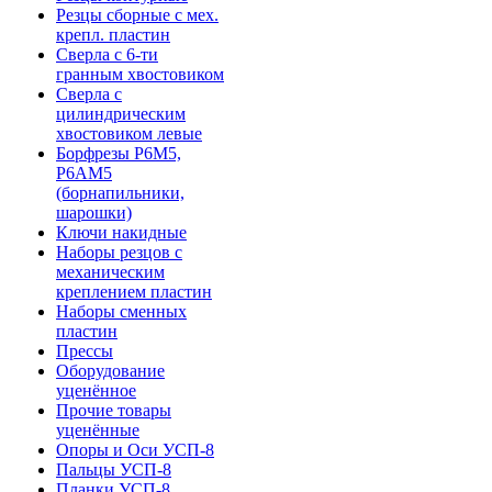
Резцы сборные с мех.
крепл. пластин
Сверла с 6-ти
гранным хвостовиком
Сверла с
цилиндрическим
хвостовиком левые
Борфрезы Р6М5,
Р6АМ5
(борнапильники,
шарошки)
Ключи накидные
Наборы резцов с
механическим
креплением пластин
Наборы сменных
пластин
Прессы
Оборудование
уценённое
Прочие товары
уценённые
Опоры и Оси УСП-8
Пальцы УСП-8
Планки УСП-8