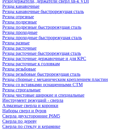
Резцедержатели, держатели сверл хв-к VDI
Резцы канавочные
Резцы канавочные быстрорежущая сталь
Резцы отрезные
Резцы подрезные
Резцы подрезные быстрорежущая сталь
Резцы проходные
Резцы проходные быстрорежущая сталь
Резцы разные
Резцы расточные
Резцы расточные быстрорежущая сталь
Резцы расточные державочные и для КРС
Резцы расточные к головкам
Резцы резьбовые
Резцы резьбовые быстрорежущая сталь
Резцы сборные с механическим креплением пластин
Резцы со вставками оснащенными СТМ
Резцы строгальные
Резцы чистовые широкие и специальные
Инструмент режущий - сверла
Алмазные сверла и коронки
Наборы сверл и буров
Сверла двухсторонние Р6М5
Сверла по дереву
Сверла по стеклу и керамике