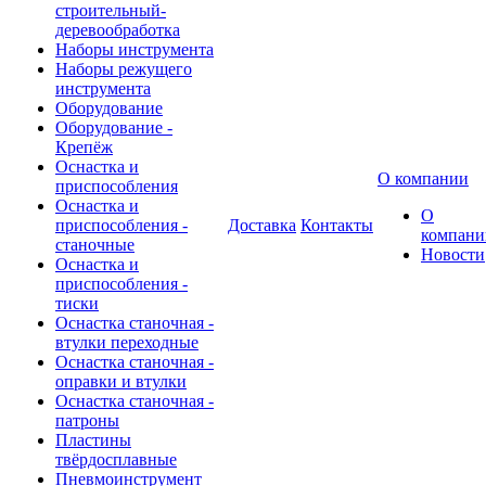
строительный-
деревообработка
Наборы инструмента
Наборы режущего
инструмента
Оборудование
Оборудование -
Крепёж
Оснастка и
О компании
приспособления
Оснастка и
О
приспособления -
Доставка
Контакты
компани
станочные
Новости
Оснастка и
приспособления -
тиски
Оснастка станочная -
втулки переходные
Оснастка станочная -
оправки и втулки
Оснастка станочная -
патроны
Пластины
твёрдосплавные
Пневмоинструмент