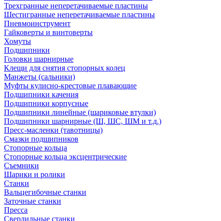
Трехгранные неперетачиваемые пластины
Шестигранные неперетачиваемые пластины
Пневмоинструмент
Гайковерты и винтоверты
Хомуты
Подшипники
Головки шарнирные
Клещи для снятия стопорных колец
Манжеты (сальники)
Муфты кулисно-крестовые плавающие
Подшипники качения
Подшипники корпусные
Подшипники линейные (шариковые втулки)
Подшипники шарнирные (Ш, ШС, ШМ и т.д.)
Пресс-масленки (тавотницы)
Смазки подшипников
Стопорные кольца
Стопорные кольца эксцентрические
Съемники
Шарики и ролики
Станки
Вальцегибочные станки
Заточные станки
Пресса
Сверлильные станки