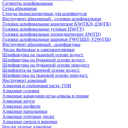
Сегменты шлифовальные
Сетка абразивная
Стенды балансировочные для шлифкругов
Инструмент абразивный - головки шлифовальные
Головки шлифовальные конические KW(ГКЗ), EW(ГК)
Головки шлифовальные угловые DW(ГУ)
Головки шлифовальные цилиндрические AW(ГЦ)
Головки шлифовальные шаровые FW(ГШЦ), F2W(ГШ)
Инструмент абразивный - шлифшкурка
Диски фибровые и самозацепляемые
Шлифшкурка на тканевой основе водост.
Шлифшкурка на бумажной основе водост.
Шлифшкурка на бумажной основе неводост.
Шлифлента на тканевой основе водост.
Шлифшкурка на тканевой основе неводост.
Инструмент алмазный
Алмазная и эльборовая паста, ГОИ
Алмазные головки
Алмазные карандаши,иглы,алмазы в оправе
Алмазные круги
Алмазные надфили
Алмазные напильники
Алмазные отрезные диски
Алмазные сверла и коронки
Бруски ручные алмазные