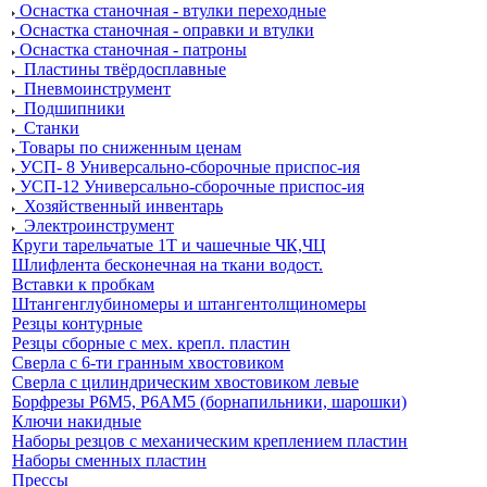
Оснастка станочная - втулки переходные
Оснастка станочная - оправки и втулки
Оснастка станочная - патроны
Пластины твёрдосплавные
Пневмоинструмент
Подшипники
Станки
Товары по сниженным ценам
УСП- 8 Универсально-сборочные приспос-ия
УСП-12 Универсально-сборочные приспос-ия
Хозяйственный инвентарь
Электроинструмент
Круги тарельчатые 1Т и чашечные ЧК,ЧЦ
Шлифлента бесконечная на ткани водост.
Вставки к пробкам
Штангенглубиномеры и штангентолщиномеры
Резцы контурные
Резцы сборные с мех. крепл. пластин
Сверла с 6-ти гранным хвостовиком
Сверла с цилиндрическим хвостовиком левые
Борфрезы Р6М5, Р6АМ5 (борнапильники, шарошки)
Ключи накидные
Наборы резцов с механическим креплением пластин
Наборы сменных пластин
Прессы