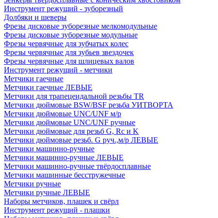
Инструмент режущий - зуборезный
Долбяки и шеверы
Фрезы дисковые зуборезные мелкомодульные
Фрезы дисковые зуборезные модульные
Фрезы червячные для зубчатых колес
Фрезы червячные для зубьев звездочек
Фрезы червячные для шлицевых валов
Инструмент режущий - метчики
Метчики гаечные
Метчики гаечные ЛЕВЫЕ
Метчики для трапецеидальной резьбы TR
Метчики дюймовые BSW/BSF резьба УИТВОРТА
Метчики дюймовые UNC/UNF м/р
Метчики дюймовые UNC/UNF ручные
Метчики дюймовые для резьб G, Rc и K
Метчики дюймовые резьб. G руч.,м/р ЛЕВЫЕ
Метчики машинно-ручные
Метчики машинно-ручные ЛЕВЫЕ
Метчики машинно-ручные твёрдосплавные
Метчики машинные бесстружечные
Метчики ручные
Метчики ручные ЛЕВЫЕ
Наборы метчиков, плашек и свёрл
Инструмент режущий - плашки