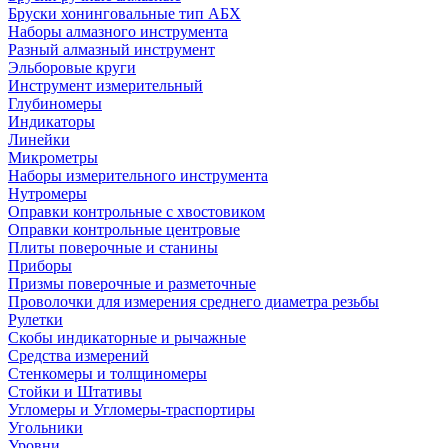
Бруски хонинговальные тип АБХ
Наборы алмазного инструмента
Разный алмазный инструмент
Эльборовые круги
Инструмент измерительный
Глубиномеры
Индикаторы
Линейки
Микрометры
Наборы измерительного инструмента
Нутромеры
Оправки контрольные с хвостовиком
Оправки контрольные центровые
Плиты поверочные и станины
Приборы
Призмы поверочные и разметочные
Проволочки для измерения среднего диаметра резьбы
Рулетки
Скобы индикаторные и рычажные
Средства измерений
Стенкомеры и толщиномеры
Стойки и Штативы
Угломеры и Угломеры-траспортиры
Угольники
Уровни