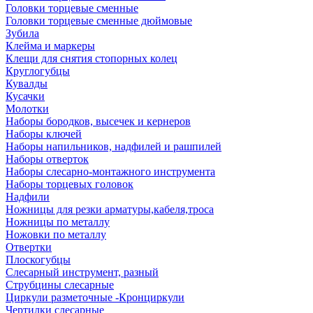
Головки торцевые сменные
Головки торцевые сменные дюймовые
Зубила
Клейма и маркеры
Клещи для снятия стопорных колец
Круглогубцы
Кувалды
Кусачки
Молотки
Наборы бородков, высечек и кернеров
Наборы ключей
Наборы напильников, надфилей и рашпилей
Наборы отверток
Наборы слесарно-монтажного инструмента
Наборы торцевых головок
Надфили
Ножницы для резки арматуры,кабеля,троса
Ножницы по металлу
Ножовки по металлу
Отвертки
Плоскогубцы
Слесарный инструмент, разный
Струбцины слесарные
Циркули разметочные -Кронциркули
Чертилки слесарные