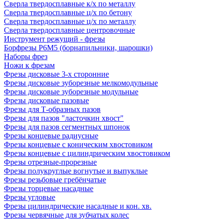
Сверла твердосплавные к/х по металлу
Сверла твердосплавные ц/х по бетону
Сверла твердосплавные ц/х по металлу
Сверла твердосплавные центровочные
Инструмент режущий - фрезы
Борфрезы Р6М5 (борнапильники, шарошки)
Наборы фрез
Ножи к фрезам
Фрезы дисковые 3-х сторонние
Фрезы дисковые зуборезные мелкомодульные
Фрезы дисковые зуборезные модульные
Фрезы дисковые пазовые
Фрезы для Т-образных пазов
Фрезы для пазов "ласточкин хвост"
Фрезы для пазов сегментных шпонок
Фрезы концевые радиусные
Фрезы концевые с коническим хвостовиком
Фрезы концевые с цилиндрическим хвостовиком
Фрезы отрезные-прорезные
Фрезы полукруглые вогнутые и выпуклые
Фрезы резьбовые гребёнчатые
Фрезы торцевые насадные
Фрезы угловые
Фрезы цилиндрические насадные и кон. хв.
Фрезы червячные для зубчатых колес