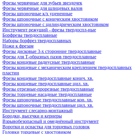
Фрезы червячные для зубьев звездочек
Фрезы червячные для шлицевых валов
Фрезы шпоночные к/х уцененные
Фрезы шпоночные с коническим хвостовиком
Фрезы шпоночные с цилиндрическим хвостовиком
Инструмент режущий - фрезы твердоспл-ные
Борфрезы твердосплавные
Наборы борфрез твердосплавных
Ножи к фрезам
Фрезы дисковые 3-х сторонние твердосплавные
Фрезы для Т-образных пазов твердосплавные
Фрезы концевые радиусные твердосплавные
Фрезы концевые с механическим креплением твердосплавных
пластин
Фрезы концевые твердосплавные конич. хв.
Фрезы концевые твердосплавные цил. хв.
Фрезы отрезные-прорезные твердосплавные
Фрезы торцевые насадные твердосплавные
Фрезы шпоночные твердосплавные кон. хв.
Фрезы шпоночные твердосплавные цил. хв.
Инструмент слесарно-монтажный
Бородки, высечки и кернеры
Взрывобезопасный и омеднённый инструмент
Воротки и оснаcтка для торцевых головок
Головки торцевые с хвостовиком