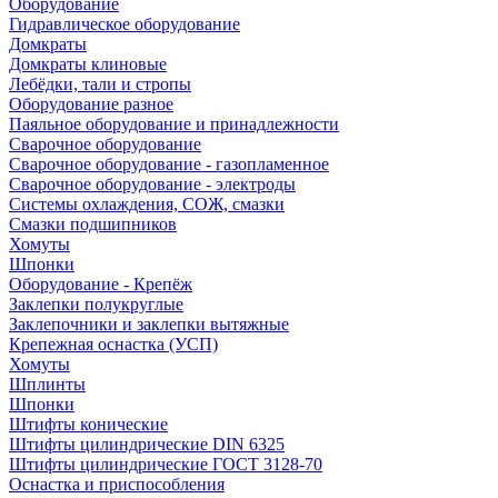
Оборудование
Гидравлическое оборудование
Домкраты
Домкраты клиновые
Лебёдки, тали и стропы
Оборудование разное
Паяльное оборудование и принадлежности
Сварочное оборудование
Сварочное оборудование - газопламенное
Сварочное оборудование - электроды
Системы охлаждения, СОЖ, смазки
Смазки подшипников
Хомуты
Шпонки
Оборудование - Крепёж
Заклепки полукруглые
Заклепочники и заклепки вытяжные
Крепежная оснастка (УСП)
Хомуты
Шплинты
Шпонки
Штифты конические
Штифты цилиндрические DIN 6325
Штифты цилиндрические ГОСТ 3128-70
Оснастка и приспособления