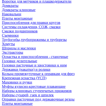
Воротки для метчиков и плашкодержатели
Домкраты
Домкраты клиновые
Наковальни
Плиты монтажные
Приспособления для правки кругов
Системы охлаждения, СОЖ, смазки
Смазки подшипников
Съемники
Трубогибы,трубоприжимы и труборезы
Хомуты
Шприцы и масленки
Экстракторы
Оснастка и приспособления - станочные
Головки делительные
Головки расточные и хвостовики к ним
Державки (накатки) и ролики
Кольца промежуточные к оправкам для фрез
Крепежная оснастка (УСП)
Маховики и ручки
Муфты кулисно-крестовые плавающие
Наборы клиновых ступенчатых прижимов
Наборы сухарей, гаек и шпилек
Оправки расточные под державочные резцы
Плиты монтажные