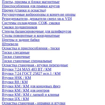
Плиты, призмы и блоки магнитные
Приспособления для правки кругов
Прочее (станки и оснастка)
Регулируемые виброопоры и конич-ие опоры
Резцедержатели, держатели сверл хв-к VDI
Системы охлаждения, СОЖ, смазки
Смазки подшипников
Стенды балансировочные для шлифкругов
Столы поворотные и координатные
Центры и задние бабки
Штревели
Оснастка и приспособления - тиски
Тиски слесарные
Тиски станочные
Тиски станочные специальные
Оснастка станочная - втулки переходные
Втулки 7:24 MAS 403 BT / КМ
Втулки 7:24 ГОСТ 25827 исп.1 / КМ
Втулки HSK / КМ
Втулки R8 / КМ
Втулки КМ / КМ для концевых фрез
Втулки КМ / КМ для центров
Втулки КМ / КМ с лапкой и клинья
Втулки ЦХ / КМ
Оснастка станочная - оправки и втулки