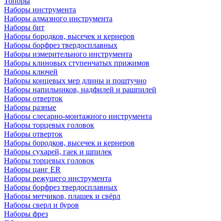
Топоры
Наборы инструмента
Наборы алмазного инструмента
Наборы бит
Наборы бородков, высечек и кернеров
Наборы борфрез твердосплавных
Наборы измерительного инструмента
Наборы клиновых ступенчатых прижимов
Наборы ключей
Наборы концевых мер длины и поштучно
Наборы напильников, надфилей и рашпилей
Наборы отверток
Наборы разные
Наборы слесарно-монтажного инструмента
Наборы торцевых головок
Наборы отверток
Наборы бородков, высечек и кернеров
Наборы сухарей, гаек и шпилек
Наборы торцевых головок
Наборы цанг ER
Наборы режущего инструмента
Наборы борфрез твердосплавных
Наборы метчиков, плашек и свёрл
Наборы сверл и буров
Наборы фрез