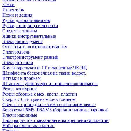
Замки
Инвентарь
Ножи и лезвия
Ручки для напильников
Ручки, топорища и черенки
Средства защиты
Ящики инструментальные
Электроинструмент
Оснастка к электроинструменту
Электродрели
Электроинструмент разный
Электроточило
Круги тарельчатые 1Т и чашечные ЧК,ЧЦ
Шлифлента бесконечная на ткани водост.
Вставки к пробкам
Штангенглубиномеры и штангентолщиномеры
Резцы контурные
Резцы сборные с мех. крепл. пластин
Сверла с 6-ти гранным хвостовиком
Сверла с цилиндрическим хвостовиком левые
Борфрезы Р6М5, Р6АМ5 (борнапильники, шарошки)
Ключи накидные
Наборы резцов с механическим креплением пластин
Наборы сменных пластин
Прессы