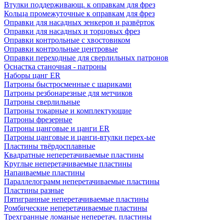
Втулки поддерживающ. к оправкам для фрез
Кольца промежуточные к оправкам для фрез
Оправки для насадных зенкеров и развёрток
Оправки для насадных и торцовых фрез
Оправки контрольные с хвостовиком
Оправки контрольные центровые
Оправки переходные для сверлильных патронов
Оснастка станочная - патроны
Наборы цанг ER
Патроны быстросменные с шариками
Патроны резбонарезные для метчиков
Патроны сверлильные
Патроны токарные и комплектующие
Патроны фрезерные
Патроны цанговые и цанги ER
Патроны цанговые и цанги-втулки перех-ые
Пластины твёрдосплавные
Квадратные неперетачиваемые пластины
Круглые неперетачиваемые пластины
Напаиваемые пластины
Параллелограмм неперетачиваемые пластины
Пластины разные
Пятигранные неперетачиваемые пластины
Ромбические неперетачиваемые пластины
Трехгранные ломаные неперетач. пластины