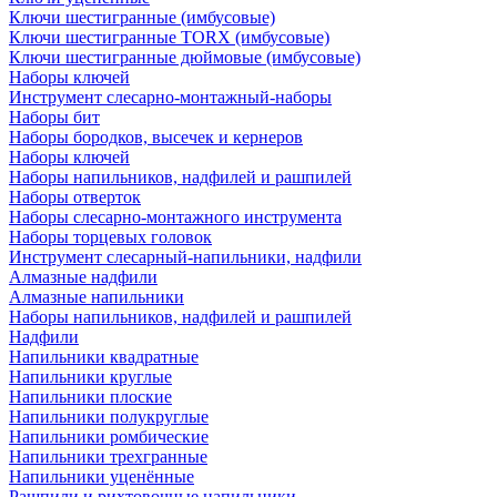
Ключи шестигранные (имбусовые)
Ключи шестигранные TORX (имбусовые)
Ключи шестигранные дюймовые (имбусовые)
Наборы ключей
Инструмент слесарно-монтажный-наборы
Наборы бит
Наборы бородков, высечек и кернеров
Наборы ключей
Наборы напильников, надфилей и рашпилей
Наборы отверток
Наборы слесарно-монтажного инструмента
Наборы торцевых головок
Инструмент слесарный-напильники, надфили
Алмазные надфили
Алмазные напильники
Наборы напильников, надфилей и рашпилей
Надфили
Напильники квадратные
Напильники круглые
Напильники плоские
Напильники полукруглые
Напильники ромбические
Напильники трехгранные
Напильники уценённые
Рашпили и рихтовочные напильники