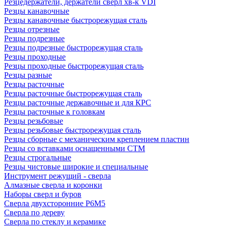
Резцедержатели, держатели сверл хв-к VDI
Резцы канавочные
Резцы канавочные быстрорежущая сталь
Резцы отрезные
Резцы подрезные
Резцы подрезные быстрорежущая сталь
Резцы проходные
Резцы проходные быстрорежущая сталь
Резцы разные
Резцы расточные
Резцы расточные быстрорежущая сталь
Резцы расточные державочные и для КРС
Резцы расточные к головкам
Резцы резьбовые
Резцы резьбовые быстрорежущая сталь
Резцы сборные с механическим креплением пластин
Резцы со вставками оснащенными СТМ
Резцы строгальные
Резцы чистовые широкие и специальные
Инструмент режущий - сверла
Алмазные сверла и коронки
Наборы сверл и буров
Сверла двухсторонние Р6М5
Сверла по дереву
Сверла по стеклу и керамике