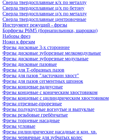
Сверла твердосплавные к/х по металлу
Сверла твердосплавные ц/х по бетону
Сверла твердосплавные ц/х по металлу
Сверла твердосплавные центровочные
Инструмент режущий - фрезы
Борфрезы Р6М5 (борнапильники, шарошки)
Наборы фрез
Ножи к фрезам
Фрезы дисковые 3-х сторонние
Фрезы дисковые зуборезные мелкомодульные
Фрезы дисковые зуборезные модульные
Фрезы дисковые пазовые
Фрезы для Т-образных пазов
Фрезы для пазов "ласточкин хвост"
Фрезы для пазов сегментных шпонок
Фрезы концевые радиусные
Фрезы концевые с коническим хвостовиком
Фрезы концевые с цилиндрическим хвостовиком
Фрезы отрезные-прорезные
Фрезы полукруглые вогнутые и выпуклые
Фрезы резьбовые гребёнчатые
Фрезы торцевые насадные
Фрезы угловые
Фрезы цилиндрические насадные и кон. хв.
Фрезы червячные для зубчатых колес