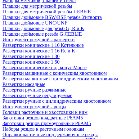
Наборы метчиков, плашек и свёрл
Плашки для метрической резьбы
Плашки для метрической резьбы ЛЕВЫЕ
Плашки дюймовые BSW/BSF резьба Уитворта
Плашки дюймовые UNC/UNF
Плашки дюймовые для резьб G, R и K
Плашки дюймовые резьба G ЛЕВЫЕ
Инструмент режущий - развертки
Развертки конические 1:10 Котельные
Развертки конические 1:16 Rc и K
Развертки конические 1:30
Развертки конические 1:50
Развертки конические под конус Морзе
Развертки машинные с коническим хвостовиком
Развертки машинные с цилиндрическим хвостовиком
Развертки насадные
Развертки ручные разжимные
Развертки ручные регулируемые
Развертки ручные с цилиндрическим хвостовиком
Инструмент режущий - резцы
Головки расточные и хвостовики к ним
Заготовки резцов квадратные Р6АМ5
Заготовки резцов прямоугольные Р6АМ5
Наборы резцов к расточным головкам
Оправки расточные под державочные резцы