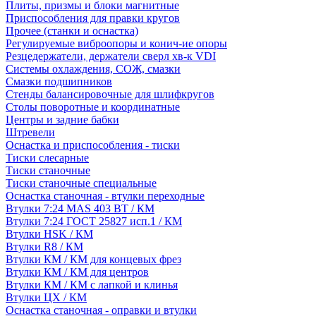
Плиты, призмы и блоки магнитные
Приспособления для правки кругов
Прочее (станки и оснастка)
Регулируемые виброопоры и конич-ие опоры
Резцедержатели, держатели сверл хв-к VDI
Системы охлаждения, СОЖ, смазки
Смазки подшипников
Стенды балансировочные для шлифкругов
Столы поворотные и координатные
Центры и задние бабки
Штревели
Оснастка и приспособления - тиски
Тиски слесарные
Тиски станочные
Тиски станочные специальные
Оснастка станочная - втулки переходные
Втулки 7:24 MAS 403 BT / КМ
Втулки 7:24 ГОСТ 25827 исп.1 / КМ
Втулки HSK / КМ
Втулки R8 / КМ
Втулки КМ / КМ для концевых фрез
Втулки КМ / КМ для центров
Втулки КМ / КМ с лапкой и клинья
Втулки ЦХ / КМ
Оснастка станочная - оправки и втулки