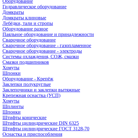
Оборудование
Гидравлическое оборудование
Домкраты
Домкраты клиновые
Лебёдки, тали и стропы
Оборудование разное
Паяльное оборудование и принадлежности
Сварочное оборудование
Сварочное оборудование - газопламенное
Сварочное оборудование - электроды
Системы охлаждения, СОЖ, смазки
Смазки подшипников
Хомуты
Шпонки
Оборудование - Крепёж
Заклепки полукруглые
Заклепочники и заклепки вытяжные
Крепежная оснастка (УСП)
Хомуты
Шплинты
Шпонки
Штифты конические
Штифты цилиндрические DIN 6325
Штифты цилиндрические ГОСТ 3128-70
Оснастка и приспособления