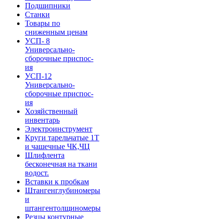
Подшипники
Станки
Товары по
сниженным ценам
УСП- 8
Универсально-
сборочные приспос-
ия
УСП-12
Универсально-
сборочные приспос-
ия
Хозяйственный
инвентарь
Электроинструмент
Круги тарельчатые 1Т
и чашечные ЧК,ЧЦ
Шлифлента
бесконечная на ткани
водост.
Вставки к пробкам
Штангенглубиномеры
и
штангентолщиномеры
Резцы контурные