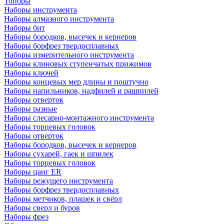
Топоры
Наборы инструмента
Наборы алмазного инструмента
Наборы бит
Наборы бородков, высечек и кернеров
Наборы борфрез твердосплавных
Наборы измерительного инструмента
Наборы клиновых ступенчатых прижимов
Наборы ключей
Наборы концевых мер длины и поштучно
Наборы напильников, надфилей и рашпилей
Наборы отверток
Наборы разные
Наборы слесарно-монтажного инструмента
Наборы торцевых головок
Наборы отверток
Наборы бородков, высечек и кернеров
Наборы сухарей, гаек и шпилек
Наборы торцевых головок
Наборы цанг ER
Наборы режущего инструмента
Наборы борфрез твердосплавных
Наборы метчиков, плашек и свёрл
Наборы сверл и буров
Наборы фрез