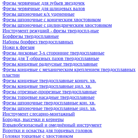
Фрезы червячные для зубьев звездочек
Фрезы червячные для шлицевых валов
Фрезы шпоночные к/х уцененные
Фрезы шпоночные с коническим хвостовиком
Фрезы шпоночные с цилиндрическим хвостовиком
Инструмент режущий - фрезы твердоспл-ные
Борфрезы твердосплавные
Наборы борфрез твердосплавных
Ножи к фрезам
Фрезы дисковые 3-х сторонние твердосплавные
Фрезы для Т-образных пазов твердосплавные
Фрезы концевые радиусные твердосплавные
Фрезы концевые с механическим креплением твердосплавных
пластин
Фрезы концевые твердосплавные конич. хв.
Фрезы концевые твердосплавные цил. хв.
Фрезы отрезные-прорезные твердосплавные
Фрезы торцевые насадные твердосплавные
Фрезы шпоночные твердосплавные кон. хв.
Фрезы шпоночные твердосплавные цил. хв.
Инструмент слесарно-монтажный
Бородки, высечки и кернеры
Взрывобезопасный и омеднённый инструмент
Воротки и оснаcтка для торцевых головок
Головки торцевые с хвостовиком