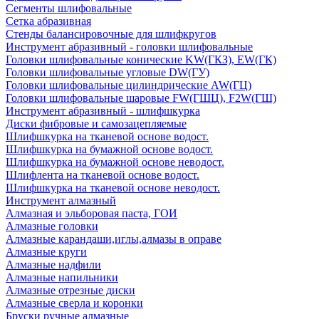
Сегменты шлифовальные
Сетка абразивная
Стенды балансировочные для шлифкругов
Инструмент абразивный - головки шлифовальные
Головки шлифовальные конические KW(ГКЗ), EW(ГК)
Головки шлифовальные угловые DW(ГУ)
Головки шлифовальные цилиндрические AW(ГЦ)
Головки шлифовальные шаровые FW(ГШЦ), F2W(ГШ)
Инструмент абразивный - шлифшкурка
Диски фибровые и самозацепляемые
Шлифшкурка на тканевой основе водост.
Шлифшкурка на бумажной основе водост.
Шлифшкурка на бумажной основе неводост.
Шлифлента на тканевой основе водост.
Шлифшкурка на тканевой основе неводост.
Инструмент алмазный
Алмазная и эльборовая паста, ГОИ
Алмазные головки
Алмазные карандаши,иглы,алмазы в оправе
Алмазные круги
Алмазные надфили
Алмазные напильники
Алмазные отрезные диски
Алмазные сверла и коронки
Бруски ручные алмазные