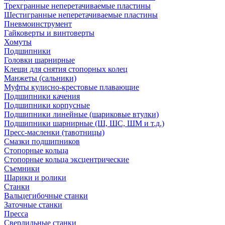
Трехгранные неперетачиваемые пластины
Шестигранные неперетачиваемые пластины
Пневмоинструмент
Гайковерты и винтоверты
Хомуты
Подшипники
Головки шарнирные
Клещи для снятия стопорных колец
Манжеты (сальники)
Муфты кулисно-крестовые плавающие
Подшипники качения
Подшипники корпусные
Подшипники линейные (шариковые втулки)
Подшипники шарнирные (Ш, ШС, ШМ и т.д.)
Пресс-масленки (тавотницы)
Смазки подшипников
Стопорные кольца
Стопорные кольца эксцентрические
Съемники
Шарики и ролики
Станки
Вальцегибочные станки
Заточные станки
Пресса
Сверлильные станки