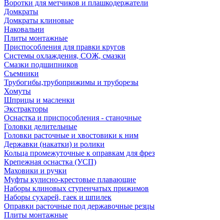
Воротки для метчиков и плашкодержатели
Домкраты
Домкраты клиновые
Наковальни
Плиты монтажные
Приспособления для правки кругов
Системы охлаждения, СОЖ, смазки
Смазки подшипников
Съемники
Трубогибы,трубоприжимы и труборезы
Хомуты
Шприцы и масленки
Экстракторы
Оснастка и приспособления - станочные
Головки делительные
Головки расточные и хвостовики к ним
Державки (накатки) и ролики
Кольца промежуточные к оправкам для фрез
Крепежная оснастка (УСП)
Маховики и ручки
Муфты кулисно-крестовые плавающие
Наборы клиновых ступенчатых прижимов
Наборы сухарей, гаек и шпилек
Оправки расточные под державочные резцы
Плиты монтажные