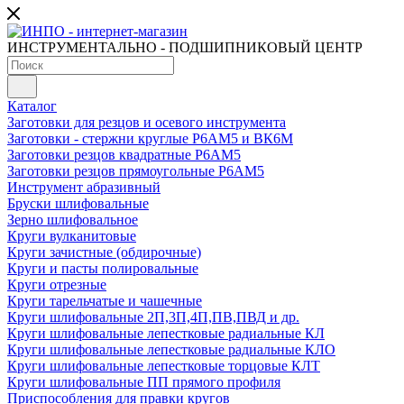
ИНСТРУМЕНТАЛЬНО - ПОДШИПНИКОВЫЙ ЦЕНТР
Каталог
Заготовки для резцов и осевого инструмента
Заготовки - стержни круглые Р6АМ5 и ВК6М
Заготовки резцов квадратные Р6АМ5
Заготовки резцов прямоугольные Р6АМ5
Инструмент абразивный
Бруски шлифовальные
Зерно шлифовальное
Круги вулканитовые
Круги зачистные (обдирочные)
Круги и пасты полировальные
Круги отрезные
Круги тарельчатые и чашечные
Круги шлифовальные 2П,3П,4П,ПВ,ПВД и др.
Круги шлифовальные лепестковые радиальные КЛ
Круги шлифовальные лепестковые радиальные КЛО
Круги шлифовальные лепестковые торцовые КЛТ
Круги шлифовальные ПП прямого профиля
Приспособления для правки кругов