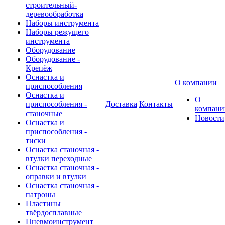
строительный-
деревообработка
Наборы инструмента
Наборы режущего
инструмента
Оборудование
Оборудование -
Крепёж
Оснастка и
О компании
приспособления
Оснастка и
О
приспособления -
Доставка
Контакты
компани
станочные
Новости
Оснастка и
приспособления -
тиски
Оснастка станочная -
втулки переходные
Оснастка станочная -
оправки и втулки
Оснастка станочная -
патроны
Пластины
твёрдосплавные
Пневмоинструмент