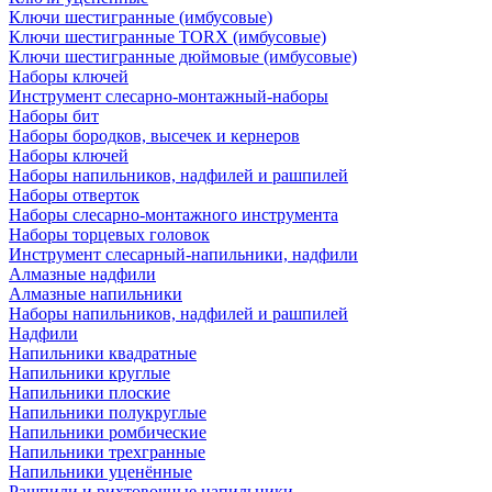
Ключи шестигранные (имбусовые)
Ключи шестигранные TORX (имбусовые)
Ключи шестигранные дюймовые (имбусовые)
Наборы ключей
Инструмент слесарно-монтажный-наборы
Наборы бит
Наборы бородков, высечек и кернеров
Наборы ключей
Наборы напильников, надфилей и рашпилей
Наборы отверток
Наборы слесарно-монтажного инструмента
Наборы торцевых головок
Инструмент слесарный-напильники, надфили
Алмазные надфили
Алмазные напильники
Наборы напильников, надфилей и рашпилей
Надфили
Напильники квадратные
Напильники круглые
Напильники плоские
Напильники полукруглые
Напильники ромбические
Напильники трехгранные
Напильники уценённые
Рашпили и рихтовочные напильники