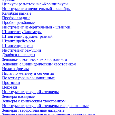
Циркули разметочные -Кронциркули
Инструмент измерительный - калибры
Калибры разные
Пробки гладкие
Пробки резьбовые
Инструмент измерительный - штанген...
Штангенглубиномеры
Штангенинструмент разный
Штангенрейсмасы
Штангенциркули
Инструмент режущий
Долбяки и шеверы
Зенковки с коническим хвостовиком
Зенковки с цилиндрическим хвостовиком
Ножи к фрезам
Пилы по металлу и сегменты
Полотна ручные и машинные
Протяжки
Цековки
Инструмент режущий - зенкеры
Зенкеры насадные
Зенкеры с коническим хвостовиком
Инструмент режущий - зенкеры твердосплавные
Зенкеры твердосплавные насадные
Зенкеры твердосплавные с коническим хвостовиком