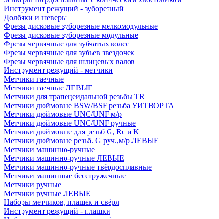
Инструмент режущий - зуборезный
Долбяки и шеверы
Фрезы дисковые зуборезные мелкомодульные
Фрезы дисковые зуборезные модульные
Фрезы червячные для зубчатых колес
Фрезы червячные для зубьев звездочек
Фрезы червячные для шлицевых валов
Инструмент режущий - метчики
Метчики гаечные
Метчики гаечные ЛЕВЫЕ
Метчики для трапецеидальной резьбы TR
Метчики дюймовые BSW/BSF резьба УИТВОРТА
Метчики дюймовые UNC/UNF м/р
Метчики дюймовые UNC/UNF ручные
Метчики дюймовые для резьб G, Rc и K
Метчики дюймовые резьб. G руч.,м/р ЛЕВЫЕ
Метчики машинно-ручные
Метчики машинно-ручные ЛЕВЫЕ
Метчики машинно-ручные твёрдосплавные
Метчики машинные бесстружечные
Метчики ручные
Метчики ручные ЛЕВЫЕ
Наборы метчиков, плашек и свёрл
Инструмент режущий - плашки