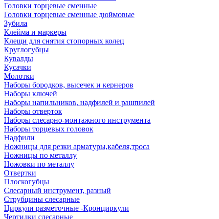
Головки торцевые сменные
Головки торцевые сменные дюймовые
Зубила
Клейма и маркеры
Клещи для снятия стопорных колец
Круглогубцы
Кувалды
Кусачки
Молотки
Наборы бородков, высечек и кернеров
Наборы ключей
Наборы напильников, надфилей и рашпилей
Наборы отверток
Наборы слесарно-монтажного инструмента
Наборы торцевых головок
Надфили
Ножницы для резки арматуры,кабеля,троса
Ножницы по металлу
Ножовки по металлу
Отвертки
Плоскогубцы
Слесарный инструмент, разный
Струбцины слесарные
Циркули разметочные -Кронциркули
Чертилки слесарные