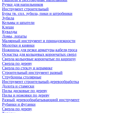
Ручки для напильников
Инструмент строительный
Буры тв. спл. зубила, пики и штробники
Зубила
Кельмы и шпатели
Клещи
Кувалды
Ломы, лопаты
Малярный инструмент и принадлежности
Молотки и киянки
Ножницы для резки арматуры,кабеля,троса
Оснастка для кольцевых корончатых сверл
Сверла кольцевые корончатые по кирпичу
Сверла по дереву
Сверла по стеклу и керамике
Строительный инструмент разный
Струбцины столярные
Инструмент строительный-деревообработка
Долота и стамески
Пилы дисковые по дереву
Пилы и ножовки по дереву
Разный деревообрабатывающий инструмент
Рубанки и фуганки
Сверла по дереву