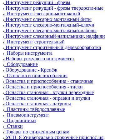
Инструмент режущий - фрезы
Инструмент режущий - фрезы твердоспл-ные
Инструмент слесарно-монтажный
Инструмент слесарно-монтажный-биты
Инструмент слесарно-монтажный-ключи
Инструмент слесарно-монтажный-наборы
Инструмент слесарный-напильники, надфили
Инструмент строительный
Инструмент строительный-деревообработка
Наборы инструмента
Наборы режущего инструмента
Оборудование
Оборудование - Крепёж
Оснастка и приспособления
Оснастка и приспособления - станочные
Оснастка и приспособления - тиски
Оснастка станочная - втулки переходные
Оснастка станочная - оправки и втулки
Оснастка станочная - патроны
Пластины твёрдосплавные
Пневмоинструмент
Подшипники
Станки
Товары по сниженным ценам
УСП- 8 Универсально-сборочные приспос-ия