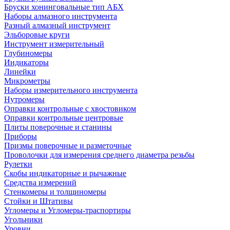
Бруски хонинговальные тип АБХ
Наборы алмазного инструмента
Разный алмазный инструмент
Эльборовые круги
Инструмент измерительный
Глубиномеры
Индикаторы
Линейки
Микрометры
Наборы измерительного инструмента
Нутромеры
Оправки контрольные с хвостовиком
Оправки контрольные центровые
Плиты поверочные и станины
Приборы
Призмы поверочные и разметочные
Проволочки для измерения среднего диаметра резьбы
Рулетки
Скобы индикаторные и рычажные
Средства измерений
Стенкомеры и толщиномеры
Стойки и Штативы
Угломеры и Угломеры-траспортиры
Угольники
Уровни