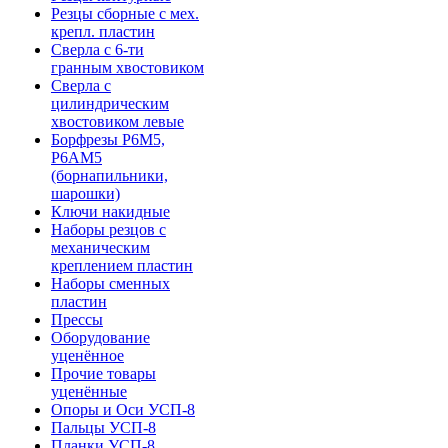
Резцы сборные с мех.
крепл. пластин
Сверла с 6-ти
гранным хвостовиком
Сверла с
цилиндрическим
хвостовиком левые
Борфрезы Р6М5,
Р6АМ5
(борнапильники,
шарошки)
Ключи накидные
Наборы резцов с
механическим
креплением пластин
Наборы сменных
пластин
Прессы
Оборудование
уценённое
Прочие товары
уценённые
Опоры и Оси УСП-8
Пальцы УСП-8
Планки УСП-8