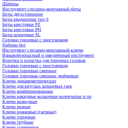
Шаберы
Инструмент слесарно-монтажный-биты
Биты двухсторонние
Биты квадратные тип S
Биты крестовые РZ
Биты крестовые РН
Биты шлицевые SL
Головки торцевые с хвостовиком
Наборы бит
Инструмент слесарно-монтажный-ключи
Взрывобезопасный и омеднённый инструмент
Воротки и оснаcтка для торцевых головок
Головки торцевые с хвостовиком
Головки торцевые сменные
Головки торцевые сменные дюймовые
Ключи динамометрические
Ключи для круглых шлицевых гаек
Ключи комбинированные
Ключи накидные кольцевые коленчатые и пр
Ключи разводные
Ключи разные
Ключи рожковые (гаечные)
Ключи торцевые
Ключи трубные
Ключи уцененные