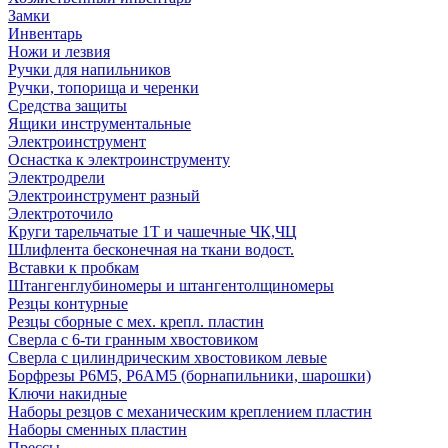
Замки
Инвентарь
Ножи и лезвия
Ручки для напильников
Ручки, топорища и черенки
Средства защиты
Ящики инструментальные
Электроинструмент
Оснастка к электроинструменту
Электродрели
Электроинструмент разный
Электроточило
Круги тарельчатые 1Т и чашечные ЧК,ЧЦ
Шлифлента бесконечная на ткани водост.
Вставки к пробкам
Штангенглубиномеры и штангентолщиномеры
Резцы контурные
Резцы сборные с мех. крепл. пластин
Сверла с 6-ти гранным хвостовиком
Сверла с цилиндрическим хвостовиком левые
Борфрезы Р6М5, Р6АМ5 (борнапильники, шарошки)
Ключи накидные
Наборы резцов с механическим креплением пластин
Наборы сменных пластин
Прессы