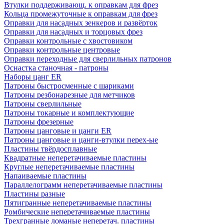
Втулки поддерживающ. к оправкам для фрез
Кольца промежуточные к оправкам для фрез
Оправки для насадных зенкеров и развёрток
Оправки для насадных и торцовых фрез
Оправки контрольные с хвостовиком
Оправки контрольные центровые
Оправки переходные для сверлильных патронов
Оснастка станочная - патроны
Наборы цанг ER
Патроны быстросменные с шариками
Патроны резбонарезные для метчиков
Патроны сверлильные
Патроны токарные и комплектующие
Патроны фрезерные
Патроны цанговые и цанги ER
Патроны цанговые и цанги-втулки перех-ые
Пластины твёрдосплавные
Квадратные неперетачиваемые пластины
Круглые неперетачиваемые пластины
Напаиваемые пластины
Параллелограмм неперетачиваемые пластины
Пластины разные
Пятигранные неперетачиваемые пластины
Ромбические неперетачиваемые пластины
Трехгранные ломаные неперетач. пластины