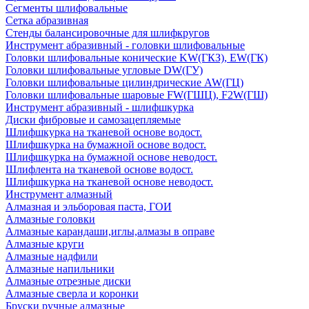
Сегменты шлифовальные
Сетка абразивная
Стенды балансировочные для шлифкругов
Инструмент абразивный - головки шлифовальные
Головки шлифовальные конические KW(ГКЗ), EW(ГК)
Головки шлифовальные угловые DW(ГУ)
Головки шлифовальные цилиндрические AW(ГЦ)
Головки шлифовальные шаровые FW(ГШЦ), F2W(ГШ)
Инструмент абразивный - шлифшкурка
Диски фибровые и самозацепляемые
Шлифшкурка на тканевой основе водост.
Шлифшкурка на бумажной основе водост.
Шлифшкурка на бумажной основе неводост.
Шлифлента на тканевой основе водост.
Шлифшкурка на тканевой основе неводост.
Инструмент алмазный
Алмазная и эльборовая паста, ГОИ
Алмазные головки
Алмазные карандаши,иглы,алмазы в оправе
Алмазные круги
Алмазные надфили
Алмазные напильники
Алмазные отрезные диски
Алмазные сверла и коронки
Бруски ручные алмазные