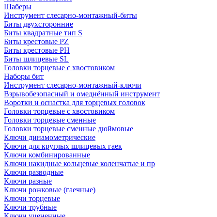
Шаберы
Инструмент слесарно-монтажный-биты
Биты двухсторонние
Биты квадратные тип S
Биты крестовые РZ
Биты крестовые РН
Биты шлицевые SL
Головки торцевые с хвостовиком
Наборы бит
Инструмент слесарно-монтажный-ключи
Взрывобезопасный и омеднённый инструмент
Воротки и оснаcтка для торцевых головок
Головки торцевые с хвостовиком
Головки торцевые сменные
Головки торцевые сменные дюймовые
Ключи динамометрические
Ключи для круглых шлицевых гаек
Ключи комбинированные
Ключи накидные кольцевые коленчатые и пр
Ключи разводные
Ключи разные
Ключи рожковые (гаечные)
Ключи торцевые
Ключи трубные
Ключи уцененные