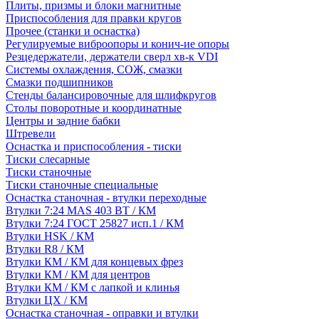
Плиты, призмы и блоки магнитные
Приспособления для правки кругов
Прочее (станки и оснастка)
Регулируемые виброопоры и конич-ие опоры
Резцедержатели, держатели сверл хв-к VDI
Системы охлаждения, СОЖ, смазки
Смазки подшипников
Стенды балансировочные для шлифкругов
Столы поворотные и координатные
Центры и задние бабки
Штревели
Оснастка и приспособления - тиски
Тиски слесарные
Тиски станочные
Тиски станочные специальные
Оснастка станочная - втулки переходные
Втулки 7:24 MAS 403 BT / КМ
Втулки 7:24 ГОСТ 25827 исп.1 / КМ
Втулки HSK / КМ
Втулки R8 / КМ
Втулки КМ / КМ для концевых фрез
Втулки КМ / КМ для центров
Втулки КМ / КМ с лапкой и клинья
Втулки ЦХ / КМ
Оснастка станочная - оправки и втулки