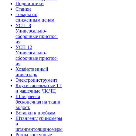
Подшипники
Станки
Товары по
сниженным ценам
УСП- 8
Универсально-
сборочные приспос-
ия
УСП-12
Универсально-
сборочные приспос-
ия
Хозяйственный
инвентарь
Электроинструмент
Круги тарельчатые 1Т
и чашечные ЧК,ЧЦ
Шлифлента
бесконечная на ткани
водост.
Вставки к пробкам
Штангенглубиномеры
и
штангентолщиномеры
Резцы контурные