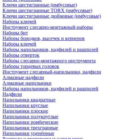
Ключи шестигранные (имбусовые)
Ключи шестигранные TORX (имбусовые)
Ключи шестигранные дюймовые (имбусовые)
Наборы ключей
Инструмент слесарно-монтажный-наборы
Наборы бит
Наборы бородков, высечек и кернеров
Наборы ключей
Наборы напильников, надфилей и рашпилей
Наборы отверток
Наборы слесарно-монтажного инструмента
Наборы торцевых головок
Инструмент слесарный-напильники, надфили
Алмазные надфили
Алмазные напильники
Наборы напильников, надфилей и рашпилей
Надфили
Напильники квадратные
Напильники круглые
Напильники плоские
Напильники полукруглые
Напильники ромбические
Напильники трехгранные
Напильники уценённые
Рашпили и рихтовочные напильники