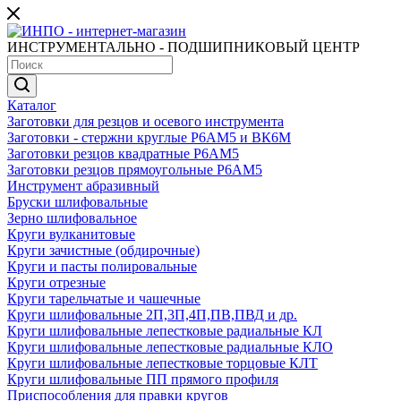
ИНСТРУМЕНТАЛЬНО - ПОДШИПНИКОВЫЙ ЦЕНТР
Каталог
Заготовки для резцов и осевого инструмента
Заготовки - стержни круглые Р6АМ5 и ВК6М
Заготовки резцов квадратные Р6АМ5
Заготовки резцов прямоугольные Р6АМ5
Инструмент абразивный
Бруски шлифовальные
Зерно шлифовальное
Круги вулканитовые
Круги зачистные (обдирочные)
Круги и пасты полировальные
Круги отрезные
Круги тарельчатые и чашечные
Круги шлифовальные 2П,3П,4П,ПВ,ПВД и др.
Круги шлифовальные лепестковые радиальные КЛ
Круги шлифовальные лепестковые радиальные КЛО
Круги шлифовальные лепестковые торцовые КЛТ
Круги шлифовальные ПП прямого профиля
Приспособления для правки кругов