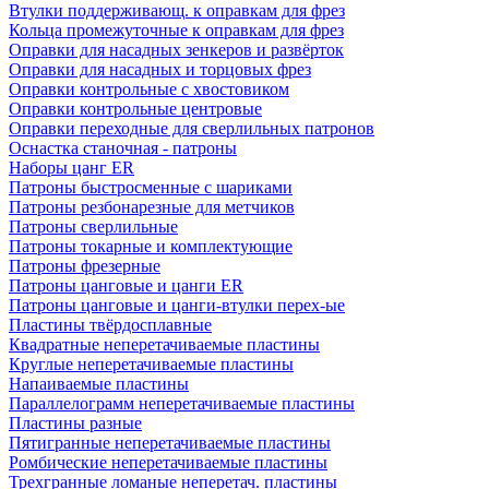
Втулки поддерживающ. к оправкам для фрез
Кольца промежуточные к оправкам для фрез
Оправки для насадных зенкеров и развёрток
Оправки для насадных и торцовых фрез
Оправки контрольные с хвостовиком
Оправки контрольные центровые
Оправки переходные для сверлильных патронов
Оснастка станочная - патроны
Наборы цанг ER
Патроны быстросменные с шариками
Патроны резбонарезные для метчиков
Патроны сверлильные
Патроны токарные и комплектующие
Патроны фрезерные
Патроны цанговые и цанги ER
Патроны цанговые и цанги-втулки перех-ые
Пластины твёрдосплавные
Квадратные неперетачиваемые пластины
Круглые неперетачиваемые пластины
Напаиваемые пластины
Параллелограмм неперетачиваемые пластины
Пластины разные
Пятигранные неперетачиваемые пластины
Ромбические неперетачиваемые пластины
Трехгранные ломаные неперетач. пластины