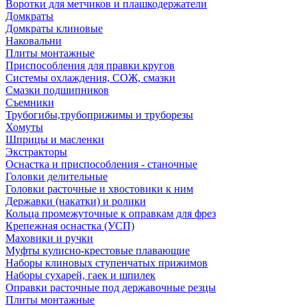
Воротки для метчиков и плашкодержатели
Домкраты
Домкраты клиновые
Наковальни
Плиты монтажные
Приспособления для правки кругов
Системы охлаждения, СОЖ, смазки
Смазки подшипников
Съемники
Трубогибы,трубоприжимы и труборезы
Хомуты
Шприцы и масленки
Экстракторы
Оснастка и приспособления - станочные
Головки делительные
Головки расточные и хвостовики к ним
Державки (накатки) и ролики
Кольца промежуточные к оправкам для фрез
Крепежная оснастка (УСП)
Маховики и ручки
Муфты кулисно-крестовые плавающие
Наборы клиновых ступенчатых прижимов
Наборы сухарей, гаек и шпилек
Оправки расточные под державочные резцы
Плиты монтажные