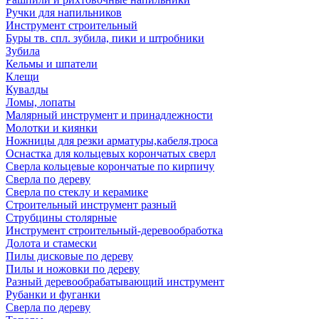
Ручки для напильников
Инструмент строительный
Буры тв. спл. зубила, пики и штробники
Зубила
Кельмы и шпатели
Клещи
Кувалды
Ломы, лопаты
Малярный инструмент и принадлежности
Молотки и киянки
Ножницы для резки арматуры,кабеля,троса
Оснастка для кольцевых корончатых сверл
Сверла кольцевые корончатые по кирпичу
Сверла по дереву
Сверла по стеклу и керамике
Строительный инструмент разный
Струбцины столярные
Инструмент строительный-деревообработка
Долота и стамески
Пилы дисковые по дереву
Пилы и ножовки по дереву
Разный деревообрабатывающий инструмент
Рубанки и фуганки
Сверла по дереву