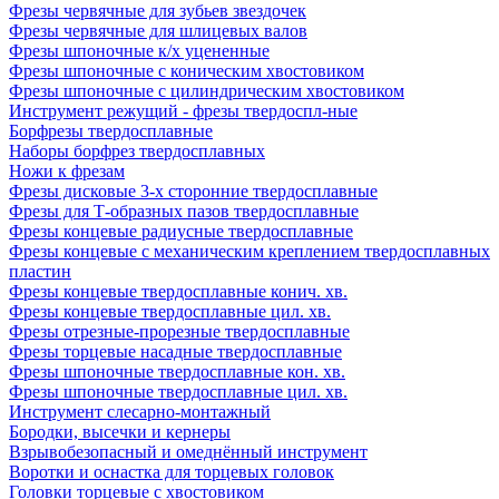
Фрезы червячные для зубьев звездочек
Фрезы червячные для шлицевых валов
Фрезы шпоночные к/х уцененные
Фрезы шпоночные с коническим хвостовиком
Фрезы шпоночные с цилиндрическим хвостовиком
Инструмент режущий - фрезы твердоспл-ные
Борфрезы твердосплавные
Наборы борфрез твердосплавных
Ножи к фрезам
Фрезы дисковые 3-х сторонние твердосплавные
Фрезы для Т-образных пазов твердосплавные
Фрезы концевые радиусные твердосплавные
Фрезы концевые с механическим креплением твердосплавных
пластин
Фрезы концевые твердосплавные конич. хв.
Фрезы концевые твердосплавные цил. хв.
Фрезы отрезные-прорезные твердосплавные
Фрезы торцевые насадные твердосплавные
Фрезы шпоночные твердосплавные кон. хв.
Фрезы шпоночные твердосплавные цил. хв.
Инструмент слесарно-монтажный
Бородки, высечки и кернеры
Взрывобезопасный и омеднённый инструмент
Воротки и оснаcтка для торцевых головок
Головки торцевые с хвостовиком