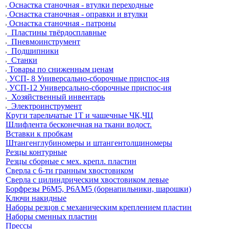
Оснастка станочная - втулки переходные
Оснастка станочная - оправки и втулки
Оснастка станочная - патроны
Пластины твёрдосплавные
Пневмоинструмент
Подшипники
Станки
Товары по сниженным ценам
УСП- 8 Универсально-сборочные приспос-ия
УСП-12 Универсально-сборочные приспос-ия
Хозяйственный инвентарь
Электроинструмент
Круги тарельчатые 1Т и чашечные ЧК,ЧЦ
Шлифлента бесконечная на ткани водост.
Вставки к пробкам
Штангенглубиномеры и штангентолщиномеры
Резцы контурные
Резцы сборные с мех. крепл. пластин
Сверла с 6-ти гранным хвостовиком
Сверла с цилиндрическим хвостовиком левые
Борфрезы Р6М5, Р6АМ5 (борнапильники, шарошки)
Ключи накидные
Наборы резцов с механическим креплением пластин
Наборы сменных пластин
Прессы