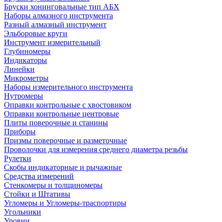
Бруски хонинговальные тип АБХ
Наборы алмазного инструмента
Разный алмазный инструмент
Эльборовые круги
Инструмент измерительный
Глубиномеры
Индикаторы
Линейки
Микрометры
Наборы измерительного инструмента
Нутромеры
Оправки контрольные с хвостовиком
Оправки контрольные центровые
Плиты поверочные и станины
Приборы
Призмы поверочные и разметочные
Проволочки для измерения среднего диаметра резьбы
Рулетки
Скобы индикаторные и рычажные
Средства измерений
Стенкомеры и толщиномеры
Стойки и Штативы
Угломеры и Угломеры-траспортиры
Угольники
Уровни