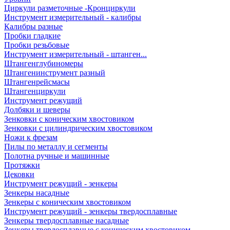
Циркули разметочные -Кронциркули
Инструмент измерительный - калибры
Калибры разные
Пробки гладкие
Пробки резьбовые
Инструмент измерительный - штанген...
Штангенглубиномеры
Штангенинструмент разный
Штангенрейсмасы
Штангенциркули
Инструмент режущий
Долбяки и шеверы
Зенковки с коническим хвостовиком
Зенковки с цилиндрическим хвостовиком
Ножи к фрезам
Пилы по металлу и сегменты
Полотна ручные и машинные
Протяжки
Цековки
Инструмент режущий - зенкеры
Зенкеры насадные
Зенкеры с коническим хвостовиком
Инструмент режущий - зенкеры твердосплавные
Зенкеры твердосплавные насадные
Зенкеры твердосплавные с коническим хвостовиком