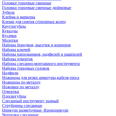
Головки торцевые сменные
Головки торцевые сменные дюймовые
Зубила
Клейма и маркеры
Клещи для снятия стопорных колец
Круглогубцы
Кувалды
Кусачки
Молотки
Наборы бородков, высечек и кернеров
Наборы ключей
Наборы напильников, надфилей и рашпилей
Наборы отверток
Наборы слесарно-монтажного инструмента
Наборы торцевых головок
Надфили
Ножницы для резки арматуры,кабеля,троса
Ножницы по металлу
Ножовки по металлу
Отвертки
Плоскогубцы
Слесарный инструмент, разный
Струбцины слесарные
Циркули разметочные -Кронциркули
Чертилки слесарные