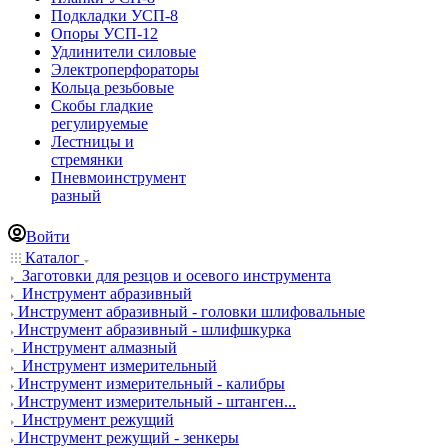
Подкладки УСП-8
Опоры УСП-12
Удлинители силовые
Электроперфораторы
Кольца резьбовые
Скобы гладкие
регулируемые
Лестницы и
стремянки
Пневмоинструмент
разный
Войти
Каталог
Заготовки для резцов и осевого инструмента
Инструмент абразивный
Инструмент абразивный - головки шлифовальные
Инструмент абразивный - шлифшкурка
Инструмент алмазный
Инструмент измерительный
Инструмент измерительный - калибры
Инструмент измерительный - штанген...
Инструмент режущий
Инструмент режущий - зенкеры