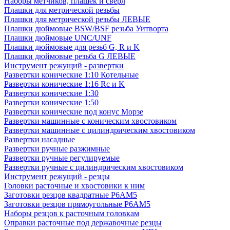
Наборы метчиков, плашек и свёрл
Плашки для метрической резьбы
Плашки для метрической резьбы ЛЕВЫЕ
Плашки дюймовые BSW/BSF резьба Уитворта
Плашки дюймовые UNC/UNF
Плашки дюймовые для резьб G, R и K
Плашки дюймовые резьба G ЛЕВЫЕ
Инструмент режущий - развертки
Развертки конические 1:10 Котельные
Развертки конические 1:16 Rc и K
Развертки конические 1:30
Развертки конические 1:50
Развертки конические под конус Морзе
Развертки машинные с коническим хвостовиком
Развертки машинные с цилиндрическим хвостовиком
Развертки насадные
Развертки ручные разжимные
Развертки ручные регулируемые
Развертки ручные с цилиндрическим хвостовиком
Инструмент режущий - резцы
Головки расточные и хвостовики к ним
Заготовки резцов квадратные Р6АМ5
Заготовки резцов прямоугольные Р6АМ5
Наборы резцов к расточным головкам
Оправки расточные под державочные резцы