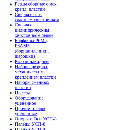
Резцы сборные с мех.
крепл. пластин
Сверла с 6-ти
гранным хвостовиком
Сверла с
цилиндрическим
хвостовиком левые
Борфрезы Р6М5,
Р6АМ5
(борнапильники,
шарошки)
Ключи накидные
Наборы резцов с
механическим
креплением пластин
Наборы сменных
пластин
Прессы
Оборудование
уценённое
Прочие товары
уценённые
Опоры и Оси УСП-8
Пальцы УСП-8
Планки УСП-8