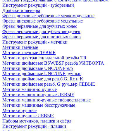
Инструмент режущий - зуборезный
Долбяки и шеверы
Фрезы дисковые зуборезные мелкомодульные
Фрезы дисковые зуборезные модульные
Фрезы червячные для зубчатых колес
Фрезы червячные для зубьев звездочек
Фрезы червячные для шлицевых валов
Инструмент режущий - метчики
Метчики гаечные
Метчики гаечные ЛЕВЫЕ
Метчики для трапецеидальной резьбы TR
Метчики дюймовые BSW/BSF резьба УИТВОРТА
Метчики дюймовые UNC/UNF м/р
Метчики дюймовые UNC/UNF ручные
Метчики дюймовые для резьб G, Rc и K
Метчики дюймовые резьб. G руч.,м/р ЛЕВЫЕ
Метчики машинно-ручные
Метчики машинно-ручные ЛЕВЫЕ
Метчики машинно-ручные твёрдосплавные
Метчики машинные бесстружечные
Метчики ручные
Метчики ручные ЛЕВЫЕ
Наборы метчиков, плашек и свёрл
Инструмент режущий - плашки