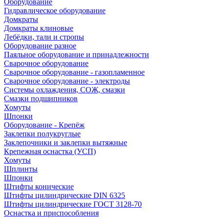
Оборудование
Гидравлическое оборудование
Домкраты
Домкраты клиновые
Лебёдки, тали и стропы
Оборудование разное
Паяльное оборудование и принадлежности
Сварочное оборудование
Сварочное оборудование - газопламенное
Сварочное оборудование - электроды
Системы охлаждения, СОЖ, смазки
Смазки подшипников
Хомуты
Шпонки
Оборудование - Крепёж
Заклепки полукруглые
Заклепочники и заклепки вытяжные
Крепежная оснастка (УСП)
Хомуты
Шплинты
Шпонки
Штифты конические
Штифты цилиндрические DIN 6325
Штифты цилиндрические ГОСТ 3128-70
Оснастка и приспособления