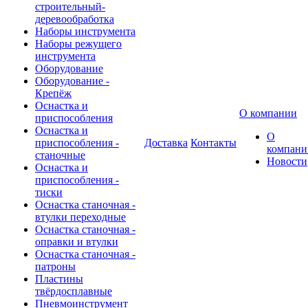
строительный-
деревообработка
Наборы инструмента
Наборы режущего
инструмента
Оборудование
Оборудование -
Крепёж
Оснастка и
О компании
приспособления
Оснастка и
О
приспособления -
Доставка
Контакты
компани
станочные
Новости
Оснастка и
приспособления -
тиски
Оснастка станочная -
втулки переходные
Оснастка станочная -
оправки и втулки
Оснастка станочная -
патроны
Пластины
твёрдосплавные
Пневмоинструмент