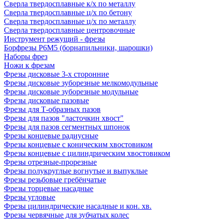
Сверла твердосплавные к/х по металлу
Сверла твердосплавные ц/х по бетону
Сверла твердосплавные ц/х по металлу
Сверла твердосплавные центровочные
Инструмент режущий - фрезы
Борфрезы Р6М5 (борнапильники, шарошки)
Наборы фрез
Ножи к фрезам
Фрезы дисковые 3-х сторонние
Фрезы дисковые зуборезные мелкомодульные
Фрезы дисковые зуборезные модульные
Фрезы дисковые пазовые
Фрезы для Т-образных пазов
Фрезы для пазов "ласточкин хвост"
Фрезы для пазов сегментных шпонок
Фрезы концевые радиусные
Фрезы концевые с коническим хвостовиком
Фрезы концевые с цилиндрическим хвостовиком
Фрезы отрезные-прорезные
Фрезы полукруглые вогнутые и выпуклые
Фрезы резьбовые гребёнчатые
Фрезы торцевые насадные
Фрезы угловые
Фрезы цилиндрические насадные и кон. хв.
Фрезы червячные для зубчатых колес