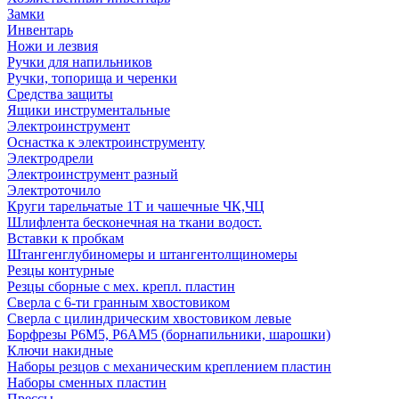
Замки
Инвентарь
Ножи и лезвия
Ручки для напильников
Ручки, топорища и черенки
Средства защиты
Ящики инструментальные
Электроинструмент
Оснастка к электроинструменту
Электродрели
Электроинструмент разный
Электроточило
Круги тарельчатые 1Т и чашечные ЧК,ЧЦ
Шлифлента бесконечная на ткани водост.
Вставки к пробкам
Штангенглубиномеры и штангентолщиномеры
Резцы контурные
Резцы сборные с мех. крепл. пластин
Сверла с 6-ти гранным хвостовиком
Сверла с цилиндрическим хвостовиком левые
Борфрезы Р6М5, Р6АМ5 (борнапильники, шарошки)
Ключи накидные
Наборы резцов с механическим креплением пластин
Наборы сменных пластин
Прессы