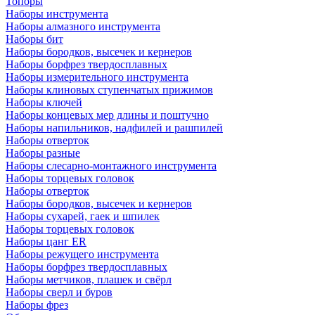
Топоры
Наборы инструмента
Наборы алмазного инструмента
Наборы бит
Наборы бородков, высечек и кернеров
Наборы борфрез твердосплавных
Наборы измерительного инструмента
Наборы клиновых ступенчатых прижимов
Наборы ключей
Наборы концевых мер длины и поштучно
Наборы напильников, надфилей и рашпилей
Наборы отверток
Наборы разные
Наборы слесарно-монтажного инструмента
Наборы торцевых головок
Наборы отверток
Наборы бородков, высечек и кернеров
Наборы сухарей, гаек и шпилек
Наборы торцевых головок
Наборы цанг ER
Наборы режущего инструмента
Наборы борфрез твердосплавных
Наборы метчиков, плашек и свёрл
Наборы сверл и буров
Наборы фрез