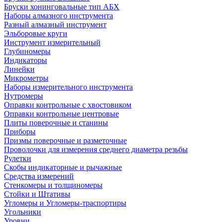
Бруски хонинговальные тип АБХ
Наборы алмазного инструмента
Разный алмазный инструмент
Эльборовые круги
Инструмент измерительный
Глубиномеры
Индикаторы
Линейки
Микрометры
Наборы измерительного инструмента
Нутромеры
Оправки контрольные с хвостовиком
Оправки контрольные центровые
Плиты поверочные и станины
Приборы
Призмы поверочные и разметочные
Проволочки для измерения среднего диаметра резьбы
Рулетки
Скобы индикаторные и рычажные
Средства измерений
Стенкомеры и толщиномеры
Стойки и Штативы
Угломеры и Угломеры-траспортиры
Угольники
Уровни