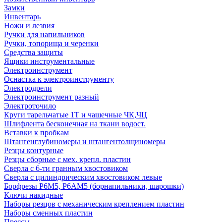
Замки
Инвентарь
Ножи и лезвия
Ручки для напильников
Ручки, топорища и черенки
Средства защиты
Ящики инструментальные
Электроинструмент
Оснастка к электроинструменту
Электродрели
Электроинструмент разный
Электроточило
Круги тарельчатые 1Т и чашечные ЧК,ЧЦ
Шлифлента бесконечная на ткани водост.
Вставки к пробкам
Штангенглубиномеры и штангентолщиномеры
Резцы контурные
Резцы сборные с мех. крепл. пластин
Сверла с 6-ти гранным хвостовиком
Сверла с цилиндрическим хвостовиком левые
Борфрезы Р6М5, Р6АМ5 (борнапильники, шарошки)
Ключи накидные
Наборы резцов с механическим креплением пластин
Наборы сменных пластин
Прессы