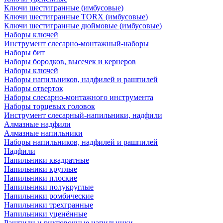
Ключи шестигранные (имбусовые)
Ключи шестигранные TORX (имбусовые)
Ключи шестигранные дюймовые (имбусовые)
Наборы ключей
Инструмент слесарно-монтажный-наборы
Наборы бит
Наборы бородков, высечек и кернеров
Наборы ключей
Наборы напильников, надфилей и рашпилей
Наборы отверток
Наборы слесарно-монтажного инструмента
Наборы торцевых головок
Инструмент слесарный-напильники, надфили
Алмазные надфили
Алмазные напильники
Наборы напильников, надфилей и рашпилей
Надфили
Напильники квадратные
Напильники круглые
Напильники плоские
Напильники полукруглые
Напильники ромбические
Напильники трехгранные
Напильники уценённые
Рашпили и рихтовочные напильники