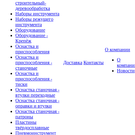
строительный-
деревообработка
Наборы инструмента
Наборы режущего
инструмента
Оборудование
Оборудование -
Крепёж
Оснастка и
О компании
приспособления
Оснастка и
О
приспособления -
Доставка
Контакты
компани
станочные
Новости
Оснастка и
приспособления -
тиски
Оснастка станочная -
втулки переходные
Оснастка станочная -
оправки и втулки
Оснастка станочная -
патроны
Пластины
твёрдосплавные
Пневмоинструмент