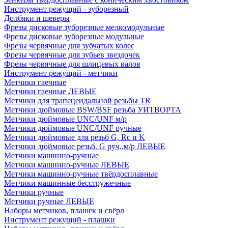
Инструмент режущий - зуборезный
Долбяки и шеверы
Фрезы дисковые зуборезные мелкомодульные
Фрезы дисковые зуборезные модульные
Фрезы червячные для зубчатых колес
Фрезы червячные для зубьев звездочек
Фрезы червячные для шлицевых валов
Инструмент режущий - метчики
Метчики гаечные
Метчики гаечные ЛЕВЫЕ
Метчики для трапецеидальной резьбы TR
Метчики дюймовые BSW/BSF резьба УИТВОРТА
Метчики дюймовые UNC/UNF м/р
Метчики дюймовые UNC/UNF ручные
Метчики дюймовые для резьб G, Rc и K
Метчики дюймовые резьб. G руч.,м/р ЛЕВЫЕ
Метчики машинно-ручные
Метчики машинно-ручные ЛЕВЫЕ
Метчики машинно-ручные твёрдосплавные
Метчики машинные бесстружечные
Метчики ручные
Метчики ручные ЛЕВЫЕ
Наборы метчиков, плашек и свёрл
Инструмент режущий - плашки