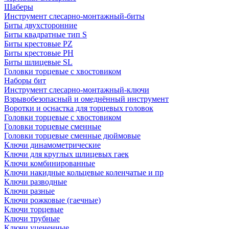
Шаберы
Инструмент слесарно-монтажный-биты
Биты двухсторонние
Биты квадратные тип S
Биты крестовые РZ
Биты крестовые РН
Биты шлицевые SL
Головки торцевые с хвостовиком
Наборы бит
Инструмент слесарно-монтажный-ключи
Взрывобезопасный и омеднённый инструмент
Воротки и оснаcтка для торцевых головок
Головки торцевые с хвостовиком
Головки торцевые сменные
Головки торцевые сменные дюймовые
Ключи динамометрические
Ключи для круглых шлицевых гаек
Ключи комбинированные
Ключи накидные кольцевые коленчатые и пр
Ключи разводные
Ключи разные
Ключи рожковые (гаечные)
Ключи торцевые
Ключи трубные
Ключи уцененные