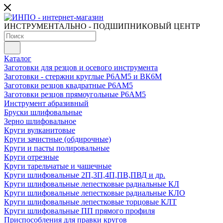
ИНСТРУМЕНТАЛЬНО - ПОДШИПНИКОВЫЙ ЦЕНТР
Каталог
Заготовки для резцов и осевого инструмента
Заготовки - стержни круглые Р6АМ5 и ВК6М
Заготовки резцов квадратные Р6АМ5
Заготовки резцов прямоугольные Р6АМ5
Инструмент абразивный
Бруски шлифовальные
Зерно шлифовальное
Круги вулканитовые
Круги зачистные (обдирочные)
Круги и пасты полировальные
Круги отрезные
Круги тарельчатые и чашечные
Круги шлифовальные 2П,3П,4П,ПВ,ПВД и др.
Круги шлифовальные лепестковые радиальные КЛ
Круги шлифовальные лепестковые радиальные КЛО
Круги шлифовальные лепестковые торцовые КЛТ
Круги шлифовальные ПП прямого профиля
Приспособления для правки кругов