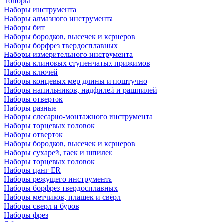
Топоры
Наборы инструмента
Наборы алмазного инструмента
Наборы бит
Наборы бородков, высечек и кернеров
Наборы борфрез твердосплавных
Наборы измерительного инструмента
Наборы клиновых ступенчатых прижимов
Наборы ключей
Наборы концевых мер длины и поштучно
Наборы напильников, надфилей и рашпилей
Наборы отверток
Наборы разные
Наборы слесарно-монтажного инструмента
Наборы торцевых головок
Наборы отверток
Наборы бородков, высечек и кернеров
Наборы сухарей, гаек и шпилек
Наборы торцевых головок
Наборы цанг ER
Наборы режущего инструмента
Наборы борфрез твердосплавных
Наборы метчиков, плашек и свёрл
Наборы сверл и буров
Наборы фрез