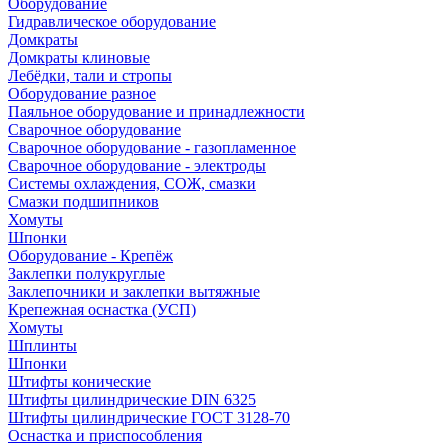
Оборудование
Гидравлическое оборудование
Домкраты
Домкраты клиновые
Лебёдки, тали и стропы
Оборудование разное
Паяльное оборудование и принадлежности
Сварочное оборудование
Сварочное оборудование - газопламенное
Сварочное оборудование - электроды
Системы охлаждения, СОЖ, смазки
Смазки подшипников
Хомуты
Шпонки
Оборудование - Крепёж
Заклепки полукруглые
Заклепочники и заклепки вытяжные
Крепежная оснастка (УСП)
Хомуты
Шплинты
Шпонки
Штифты конические
Штифты цилиндрические DIN 6325
Штифты цилиндрические ГОСТ 3128-70
Оснастка и приспособления