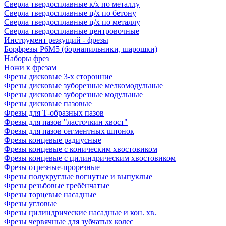
Сверла твердосплавные к/х по металлу
Сверла твердосплавные ц/х по бетону
Сверла твердосплавные ц/х по металлу
Сверла твердосплавные центровочные
Инструмент режущий - фрезы
Борфрезы Р6М5 (борнапильники, шарошки)
Наборы фрез
Ножи к фрезам
Фрезы дисковые 3-х сторонние
Фрезы дисковые зуборезные мелкомодульные
Фрезы дисковые зуборезные модульные
Фрезы дисковые пазовые
Фрезы для Т-образных пазов
Фрезы для пазов "ласточкин хвост"
Фрезы для пазов сегментных шпонок
Фрезы концевые радиусные
Фрезы концевые с коническим хвостовиком
Фрезы концевые с цилиндрическим хвостовиком
Фрезы отрезные-прорезные
Фрезы полукруглые вогнутые и выпуклые
Фрезы резьбовые гребёнчатые
Фрезы торцевые насадные
Фрезы угловые
Фрезы цилиндрические насадные и кон. хв.
Фрезы червячные для зубчатых колес