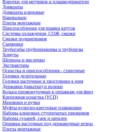
Воротки для метчиков и плашкодержатели
Домкраты
Домкраты клиновые
Наковальни
Плиты монтажные
Приспособления для правки кругов
Системы охлаждения, СОЖ, смазки
Смазки подшипников
Съемники
Трубогибы,трубоприжимы и труборезы
Хомуты
Шприцы и масленки
Экстракторы
Оснастка и приспособления - станочные
Головки делительные
Головки расточные и хвостовики к ним
Державки (накатки) и ролики
Кольца промежуточные к оправкам для фрез
Крепежная оснастка (УСП)
Маховики и ручки
Муфты кулисно-крестовые плавающие
Наборы клиновых ступенчатых прижимов
Наборы сухарей, гаек и шпилек
Оправки расточные под державочные резцы
Плиты монтажные