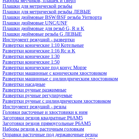
Наборы метчиков, плашек и свёрл
Плашки для метрической резьбы
Плашки для метрической резьбы ЛЕВЫЕ
Плашки дюймовые BSW/BSF резьба Уитворта
Плашки дюймовые UNC/UNF
Плашки дюймовые для резьб G, R и K
Плашки дюймовые резьба G ЛЕВЫЕ
Инструмент режущий - развертки
Развертки конические 1:10 Котельные
Развертки конические 1:16 Rc и K
Развертки конические 1:30
Развертки конические 1:50
Развертки конические под конус Морзе
Развертки машинные с коническим хвостовиком
Развертки машинные с цилиндрическим хвостовиком
Развертки насадные
Развертки ручные разжимные
Развертки ручные регулируемые
Развертки ручные с цилиндрическим хвостовиком
Инструмент режущий - резцы
Головки расточные и хвостовики к ним
Заготовки резцов квадратные Р6АМ5
Заготовки резцов прямоугольные Р6АМ5
Наборы резцов к расточным головкам
Оправки расточные под державочные резцы