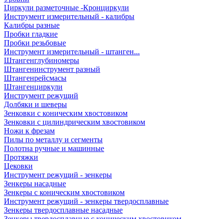
Циркули разметочные -Кронциркули
Инструмент измерительный - калибры
Калибры разные
Пробки гладкие
Пробки резьбовые
Инструмент измерительный - штанген...
Штангенглубиномеры
Штангенинструмент разный
Штангенрейсмасы
Штангенциркули
Инструмент режущий
Долбяки и шеверы
Зенковки с коническим хвостовиком
Зенковки с цилиндрическим хвостовиком
Ножи к фрезам
Пилы по металлу и сегменты
Полотна ручные и машинные
Протяжки
Цековки
Инструмент режущий - зенкеры
Зенкеры насадные
Зенкеры с коническим хвостовиком
Инструмент режущий - зенкеры твердосплавные
Зенкеры твердосплавные насадные
Зенкеры твердосплавные с коническим хвостовиком