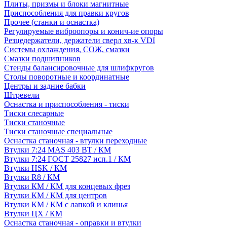
Плиты, призмы и блоки магнитные
Приспособления для правки кругов
Прочее (станки и оснастка)
Регулируемые виброопоры и конич-ие опоры
Резцедержатели, держатели сверл хв-к VDI
Системы охлаждения, СОЖ, смазки
Смазки подшипников
Стенды балансировочные для шлифкругов
Столы поворотные и координатные
Центры и задние бабки
Штревели
Оснастка и приспособления - тиски
Тиски слесарные
Тиски станочные
Тиски станочные специальные
Оснастка станочная - втулки переходные
Втулки 7:24 MAS 403 BT / КМ
Втулки 7:24 ГОСТ 25827 исп.1 / КМ
Втулки HSK / КМ
Втулки R8 / КМ
Втулки КМ / КМ для концевых фрез
Втулки КМ / КМ для центров
Втулки КМ / КМ с лапкой и клинья
Втулки ЦХ / КМ
Оснастка станочная - оправки и втулки