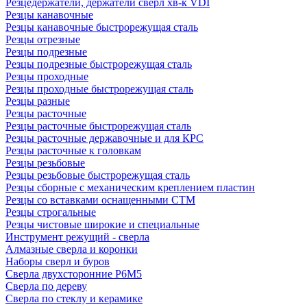
Резцедержатели, держатели сверл хв-к VDI
Резцы канавочные
Резцы канавочные быстрорежущая сталь
Резцы отрезные
Резцы подрезные
Резцы подрезные быстрорежущая сталь
Резцы проходные
Резцы проходные быстрорежущая сталь
Резцы разные
Резцы расточные
Резцы расточные быстрорежущая сталь
Резцы расточные державочные и для КРС
Резцы расточные к головкам
Резцы резьбовые
Резцы резьбовые быстрорежущая сталь
Резцы сборные с механическим креплением пластин
Резцы со вставками оснащенными СТМ
Резцы строгальные
Резцы чистовые широкие и специальные
Инструмент режущий - сверла
Алмазные сверла и коронки
Наборы сверл и буров
Сверла двухсторонние Р6М5
Сверла по дереву
Сверла по стеклу и керамике