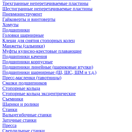
Трехгранные неперетачиваемые пластины
Шестигранные неперетачиваемые пластины
Пневмоинструмент
Гайковерты и винтоверты
Хомуты
Подшипники
Головки шарнирные
Клещи для снятия стопорных колец
Манжеты (сальники)
Муфты кулисно-крестовые плавающие
Подшипники качения
Подшипники корпусные
Подшипники линейные (шариковые втулки)
Подшипники шарнирные (Ш, ШС, ШМ и т.д.)
Пресс-масленки (тавотницы)
Смазки подшипников
Стопорные кольца
Стопорные кольца эксцентрические
Съемники
Шарики и ролики
Станки
Вальцегибочные станки
Заточные станки
Пресса
Сверлильные станки