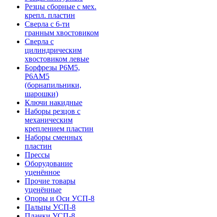
Резцы сборные с мех.
крепл. пластин
Сверла с 6-ти
гранным хвостовиком
Сверла с
цилиндрическим
хвостовиком левые
Борфрезы Р6М5,
Р6АМ5
(борнапильники,
шарошки)
Ключи накидные
Наборы резцов с
механическим
креплением пластин
Наборы сменных
пластин
Прессы
Оборудование
уценённое
Прочие товары
уценённые
Опоры и Оси УСП-8
Пальцы УСП-8
Планки УСП-8