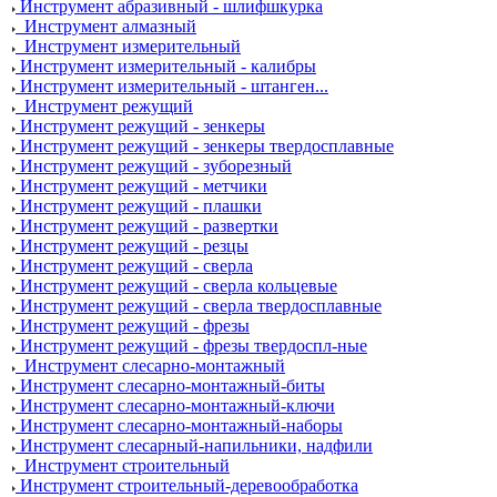
Инструмент абразивный - шлифшкурка
Инструмент алмазный
Инструмент измерительный
Инструмент измерительный - калибры
Инструмент измерительный - штанген...
Инструмент режущий
Инструмент режущий - зенкеры
Инструмент режущий - зенкеры твердосплавные
Инструмент режущий - зуборезный
Инструмент режущий - метчики
Инструмент режущий - плашки
Инструмент режущий - развертки
Инструмент режущий - резцы
Инструмент режущий - сверла
Инструмент режущий - сверла кольцевые
Инструмент режущий - сверла твердосплавные
Инструмент режущий - фрезы
Инструмент режущий - фрезы твердоспл-ные
Инструмент слесарно-монтажный
Инструмент слесарно-монтажный-биты
Инструмент слесарно-монтажный-ключи
Инструмент слесарно-монтажный-наборы
Инструмент слесарный-напильники, надфили
Инструмент строительный
Инструмент строительный-деревообработка