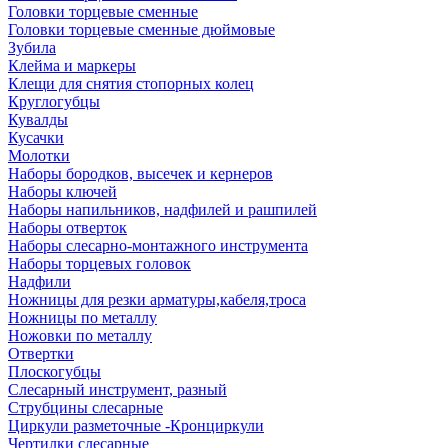
Головки торцевые сменные
Головки торцевые сменные дюймовые
Зубила
Клейма и маркеры
Клещи для снятия стопорных колец
Круглогубцы
Кувалды
Кусачки
Молотки
Наборы бородков, высечек и кернеров
Наборы ключей
Наборы напильников, надфилей и рашпилей
Наборы отверток
Наборы слесарно-монтажного инструмента
Наборы торцевых головок
Надфили
Ножницы для резки арматуры,кабеля,троса
Ножницы по металлу
Ножовки по металлу
Отвертки
Плоскогубцы
Слесарный инструмент, разный
Струбцины слесарные
Циркули разметочные -Кронциркули
Чертилки слесарные