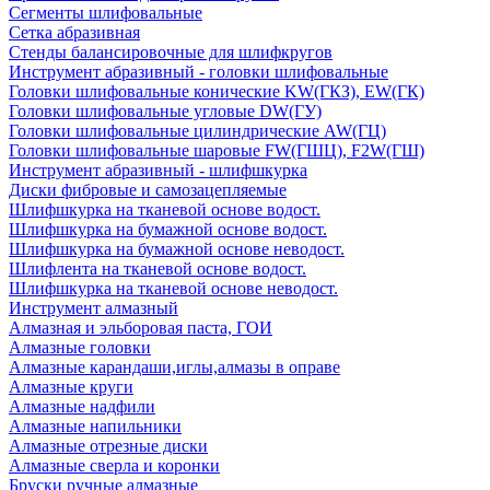
Сегменты шлифовальные
Сетка абразивная
Стенды балансировочные для шлифкругов
Инструмент абразивный - головки шлифовальные
Головки шлифовальные конические KW(ГКЗ), EW(ГК)
Головки шлифовальные угловые DW(ГУ)
Головки шлифовальные цилиндрические AW(ГЦ)
Головки шлифовальные шаровые FW(ГШЦ), F2W(ГШ)
Инструмент абразивный - шлифшкурка
Диски фибровые и самозацепляемые
Шлифшкурка на тканевой основе водост.
Шлифшкурка на бумажной основе водост.
Шлифшкурка на бумажной основе неводост.
Шлифлента на тканевой основе водост.
Шлифшкурка на тканевой основе неводост.
Инструмент алмазный
Алмазная и эльборовая паста, ГОИ
Алмазные головки
Алмазные карандаши,иглы,алмазы в оправе
Алмазные круги
Алмазные надфили
Алмазные напильники
Алмазные отрезные диски
Алмазные сверла и коронки
Бруски ручные алмазные