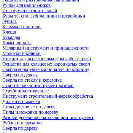
Ручки для напильников
Инструмент строительный
Буры тв. спл. зубила, пики и штробники
Зубила
Кельмы и шпатели
Клещи
Кувалды
Ломы, лопаты
Малярный инструмент и принадлежности
Молотки и киянки
Ножницы для резки арматуры,кабеля,троса
Оснастка для кольцевых корончатых сверл
Сверла кольцевые корончатые по кирпичу
Сверла по дереву
Сверла по стеклу и керамике
Строительный инструмент разный
Струбцины столярные
Инструмент строительный-деревообработка
Долота и стамески
Пилы дисковые по дереву
Пилы и ножовки по дереву
Разный деревообрабатывающий инструмент
Рубанки и фуганки
Сверла по дереву