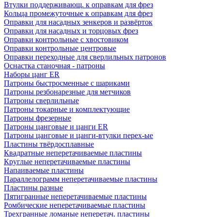
Втулки поддерживающ. к оправкам для фрез
Кольца промежуточные к оправкам для фрез
Оправки для насадных зенкеров и развёрток
Оправки для насадных и торцовых фрез
Оправки контрольные с хвостовиком
Оправки контрольные центровые
Оправки переходные для сверлильных патронов
Оснастка станочная - патроны
Наборы цанг ER
Патроны быстросменные с шариками
Патроны резбонарезные для метчиков
Патроны сверлильные
Патроны токарные и комплектующие
Патроны фрезерные
Патроны цанговые и цанги ER
Патроны цанговые и цанги-втулки перех-ые
Пластины твёрдосплавные
Квадратные неперетачиваемые пластины
Круглые неперетачиваемые пластины
Напаиваемые пластины
Параллелограмм неперетачиваемые пластины
Пластины разные
Пятигранные неперетачиваемые пластины
Ромбические неперетачиваемые пластины
Трехгранные ломаные неперетач. пластины