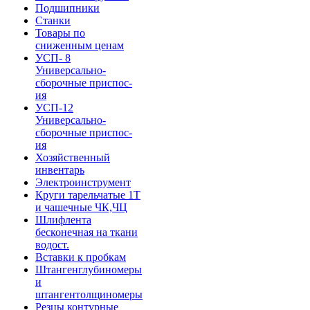
Подшипники
Станки
Товары по
сниженным ценам
УСП- 8
Универсально-
сборочные приспос-
ия
УСП-12
Универсально-
сборочные приспос-
ия
Хозяйственный
инвентарь
Электроинструмент
Круги тарельчатые 1Т
и чашечные ЧК,ЧЦ
Шлифлента
бесконечная на ткани
водост.
Вставки к пробкам
Штангенглубиномеры
и
штангентолщиномеры
Резцы контурные