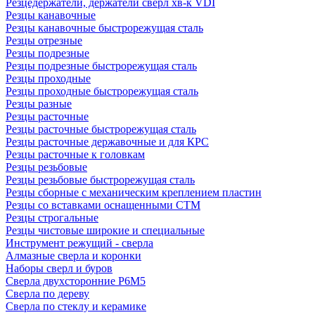
Резцедержатели, держатели сверл хв-к VDI
Резцы канавочные
Резцы канавочные быстрорежущая сталь
Резцы отрезные
Резцы подрезные
Резцы подрезные быстрорежущая сталь
Резцы проходные
Резцы проходные быстрорежущая сталь
Резцы разные
Резцы расточные
Резцы расточные быстрорежущая сталь
Резцы расточные державочные и для КРС
Резцы расточные к головкам
Резцы резьбовые
Резцы резьбовые быстрорежущая сталь
Резцы сборные с механическим креплением пластин
Резцы со вставками оснащенными СТМ
Резцы строгальные
Резцы чистовые широкие и специальные
Инструмент режущий - сверла
Алмазные сверла и коронки
Наборы сверл и буров
Сверла двухсторонние Р6М5
Сверла по дереву
Сверла по стеклу и керамике