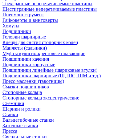
Трехгранные неперетачиваемые пластины
Шестигранные неперетачиваемые пластины
Пневмоинструмент
Гайковерты и винтоверты
Хомуты
Подшипники
Головки шарнирные
Клещи для снятия стопорных колец
Манжеты (сальники)
Муфты кулисно-крестовые плавающие
Подшипники качения
Подшипники корпусные
Подшипники линейные (шариковые втулки)
Подшипники шарнирные (Ш, ШС, ШМ и т.д.)
Пресс-масленки (тавотницы)
Смазки подшипников
Стопорные кольца
Стопорные кольца эксцентрические
Съемники
Шарики и ролики
Станки
Вальцегибочные станки
Заточные станки
Пресса
Сверлильные станки