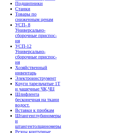
Подшипники
Станки
Товары по
сниженным ценам
УСП- 8
Универсально-
сборочные приспос-
ия
УСП-12
Универсально-
сборочные приспос-
ия
Хозяйственный
инвентарь
Электроинструмент
Круги тарельчатые 1Т
и чашечные ЧК,ЧЦ
Шлифлента
бесконечная на ткани
водост.
Вставки к пробкам
Штангенглубиномеры
и
штангентолщиномеры
Резцы контурные