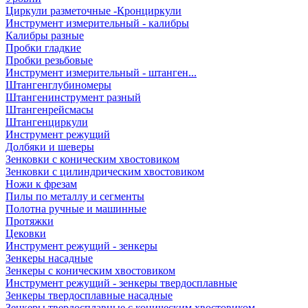
Циркули разметочные -Кронциркули
Инструмент измерительный - калибры
Калибры разные
Пробки гладкие
Пробки резьбовые
Инструмент измерительный - штанген...
Штангенглубиномеры
Штангенинструмент разный
Штангенрейсмасы
Штангенциркули
Инструмент режущий
Долбяки и шеверы
Зенковки с коническим хвостовиком
Зенковки с цилиндрическим хвостовиком
Ножи к фрезам
Пилы по металлу и сегменты
Полотна ручные и машинные
Протяжки
Цековки
Инструмент режущий - зенкеры
Зенкеры насадные
Зенкеры с коническим хвостовиком
Инструмент режущий - зенкеры твердосплавные
Зенкеры твердосплавные насадные
Зенкеры твердосплавные с коническим хвостовиком