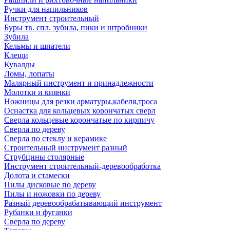
Ручки для напильников
Инструмент строительный
Буры тв. спл. зубила, пики и штробники
Зубила
Кельмы и шпатели
Клещи
Кувалды
Ломы, лопаты
Малярный инструмент и принадлежности
Молотки и киянки
Ножницы для резки арматуры,кабеля,троса
Оснастка для кольцевых корончатых сверл
Сверла кольцевые корончатые по кирпичу
Сверла по дереву
Сверла по стеклу и керамике
Строительный инструмент разный
Струбцины столярные
Инструмент строительный-деревообработка
Долота и стамески
Пилы дисковые по дереву
Пилы и ножовки по дереву
Разный деревообрабатывающий инструмент
Рубанки и фуганки
Сверла по дереву