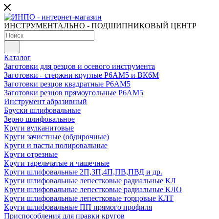
ИНСТРУМЕНТАЛЬНО - ПОДШИПНИКОВЫЙ ЦЕНТР
Каталог
Заготовки для резцов и осевого инструмента
Заготовки - стержни круглые Р6АМ5 и ВК6М
Заготовки резцов квадратные Р6АМ5
Заготовки резцов прямоугольные Р6АМ5
Инструмент абразивный
Бруски шлифовальные
Зерно шлифовальное
Круги вулканитовые
Круги зачистные (обдирочные)
Круги и пасты полировальные
Круги отрезные
Круги тарельчатые и чашечные
Круги шлифовальные 2П,3П,4П,ПВ,ПВД и др.
Круги шлифовальные лепестковые радиальные КЛ
Круги шлифовальные лепестковые радиальные КЛО
Круги шлифовальные лепестковые торцовые КЛТ
Круги шлифовальные ПП прямого профиля
Приспособления для правки кругов