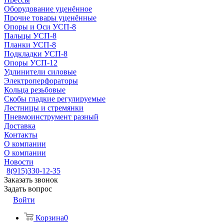
Оборудование уценённое
Прочие товары уценённые
Опоры и Оси УСП-8
Пальцы УСП-8
Планки УСП-8
Подкладки УСП-8
Опоры УСП-12
Удлинители силовые
Электроперфораторы
Кольца резьбовые
Скобы гладкие регулируемые
Лестницы и стремянки
Пневмоинструмент разный
Доставка
Контакты
О компании
О компании
Новости
8(915)330-12-35
Заказать звонок
Задать вопрос
Войти
Корзина
0