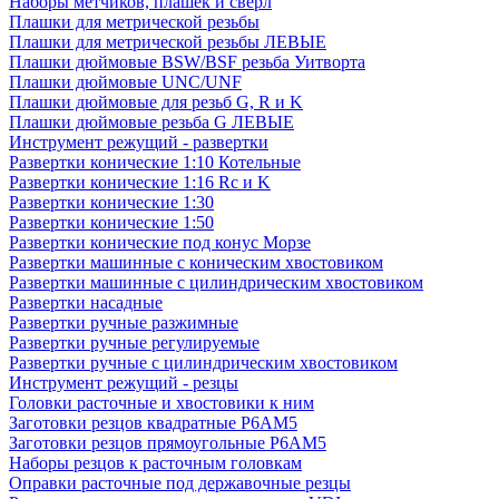
Наборы метчиков, плашек и свёрл
Плашки для метрической резьбы
Плашки для метрической резьбы ЛЕВЫЕ
Плашки дюймовые BSW/BSF резьба Уитворта
Плашки дюймовые UNC/UNF
Плашки дюймовые для резьб G, R и K
Плашки дюймовые резьба G ЛЕВЫЕ
Инструмент режущий - развертки
Развертки конические 1:10 Котельные
Развертки конические 1:16 Rc и K
Развертки конические 1:30
Развертки конические 1:50
Развертки конические под конус Морзе
Развертки машинные с коническим хвостовиком
Развертки машинные с цилиндрическим хвостовиком
Развертки насадные
Развертки ручные разжимные
Развертки ручные регулируемые
Развертки ручные с цилиндрическим хвостовиком
Инструмент режущий - резцы
Головки расточные и хвостовики к ним
Заготовки резцов квадратные Р6АМ5
Заготовки резцов прямоугольные Р6АМ5
Наборы резцов к расточным головкам
Оправки расточные под державочные резцы