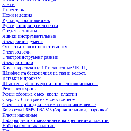
Замки
Инвентарь
Ножи и лезвия
Ручки для напильников
Ручки, топорища и черенки
Средства защиты
Ящики инструментальные
Электроинструмент
Оснастка к электроинструменту
Электродрели
Электроинструмент разный
Электроточило
Круги тарельчатые 1Т и чашечные ЧК,ЧЦ
Шлифлента бесконечная на ткани водост.
Вставки к пробкам
Штангенглубиномеры и штангентолщиномеры
Резцы контурные
Резцы сборные с мех. крепл. пластин
Сверла с 6-ти гранным хвостовиком
Сверла с цилиндрическим хвостовиком левые
Борфрезы Р6М5, Р6АМ5 (борнапильники, шарошки)
Ключи накидные
Наборы резцов с механическим креплением пластин
Наборы сменных пластин
Прессы