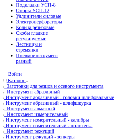
Подкладки УСП-8
Опоры УСП-12
Удлинители силовые
Электроперфораторы
Кольца резьбовые
Скобы гладкие
регулируемые
Лестницы и
стремянки
Пневмоинструмент
разный
Войти
Каталог
Заготовки для резцов и осевого инструмента
Инструмент абразивный
Инструмент абразивный - головки шлифовальные
Инструмент абразивный - шлифшкурка
Инструмент алмазный
Инструмент измерительный
Инструмент измерительный - калибры
Инструмент измерительный - штанген...
Инструмент режущий
Инструмент режущий - зенкеры