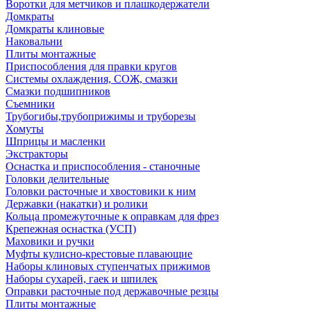
Воротки для метчиков и плашкодержатели
Домкраты
Домкраты клиновые
Наковальни
Плиты монтажные
Приспособления для правки кругов
Системы охлаждения, СОЖ, смазки
Смазки подшипников
Съемники
Трубогибы,трубоприжимы и труборезы
Хомуты
Шприцы и масленки
Экстракторы
Оснастка и приспособления - станочные
Головки делительные
Головки расточные и хвостовики к ним
Державки (накатки) и ролики
Кольца промежуточные к оправкам для фрез
Крепежная оснастка (УСП)
Маховики и ручки
Муфты кулисно-крестовые плавающие
Наборы клиновых ступенчатых прижимов
Наборы сухарей, гаек и шпилек
Оправки расточные под державочные резцы
Плиты монтажные