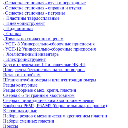
Оснастка станочная - втулки переходные
Оснастка станочная - оправки и втулки
Оснастка станочная - патроны
Пластины твёрдосплавные
Пневмоинструмент
Подшипники
Станки
Товары по сниженным ценам
УСП- 8 Универсально-сборочные приспос-ия
УСП-12 Универсально-сборочные приспос-ия
Хозяйственный инвентарь
Электроинструмент
Круги тарельчатые 1Т и чашечные ЧК,ЧЦ
Шлифлента бесконечная на ткани водост.
Вставки к пробкам
Штангенглубиномеры и штангентолщиномеры
Резцы контурные
Резцы сборные с мех. крепл. пластин
Сверла с 6-ти гранным хвостовиком
Сверла с цилиндрическим хвостовиком левые
Борфрезы Р6М5, Р6АМ5 (борнапильники, шарошки)
Ключи накидные
Наборы резцов с механическим креплением пластин
Наборы сменных пластин
Прессы