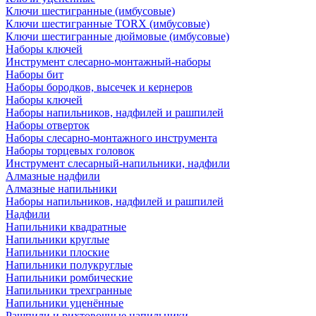
Ключи шестигранные (имбусовые)
Ключи шестигранные TORX (имбусовые)
Ключи шестигранные дюймовые (имбусовые)
Наборы ключей
Инструмент слесарно-монтажный-наборы
Наборы бит
Наборы бородков, высечек и кернеров
Наборы ключей
Наборы напильников, надфилей и рашпилей
Наборы отверток
Наборы слесарно-монтажного инструмента
Наборы торцевых головок
Инструмент слесарный-напильники, надфили
Алмазные надфили
Алмазные напильники
Наборы напильников, надфилей и рашпилей
Надфили
Напильники квадратные
Напильники круглые
Напильники плоские
Напильники полукруглые
Напильники ромбические
Напильники трехгранные
Напильники уценённые
Рашпили и рихтовочные напильники