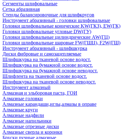
Сегменты шлифовальные
Сетка абразивная
Стенды балансировочные для шлифкругов
Инструмент абразивный - головки шлифовальные
Головки шлифовальные конические KW(ГКЗ), EW(ГК)
Головки шлифовальные угловые DW(ГУ)
Головки шлифовальные цилиндрические AW(ГЦ)
Головки шлифовальные шаровые FW(ГШЦ), F2W(ГШ)
Инструмент абразивный - шлифшкурка
Диски фибровые и самозацепляемые
Шлифшкурка на тканевой основе водост.
Шлифшкурка на бумажной основе водост.
Шлифшкурка на бумажной основе неводост.
Шлифлента на тканевой основе водост.
Шлифшкурка на тканевой основе неводост.
Инструмент алмазный
Алмазная и эльборовая паста, ГОИ
Алмазные головки
Алмазные карандаши,иглы,алмазы в оправе
Алмазные круги
Алмазные надфили
Алмазные напильники
Алмазные отрезные диски
Алмазные сверла и коронки
Бруски ручные алмазные