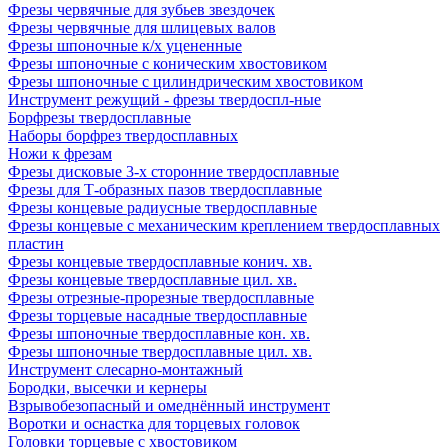
Фрезы червячные для зубьев звездочек
Фрезы червячные для шлицевых валов
Фрезы шпоночные к/х уцененные
Фрезы шпоночные с коническим хвостовиком
Фрезы шпоночные с цилиндрическим хвостовиком
Инструмент режущий - фрезы твердоспл-ные
Борфрезы твердосплавные
Наборы борфрез твердосплавных
Ножи к фрезам
Фрезы дисковые 3-х сторонние твердосплавные
Фрезы для Т-образных пазов твердосплавные
Фрезы концевые радиусные твердосплавные
Фрезы концевые с механическим креплением твердосплавных
пластин
Фрезы концевые твердосплавные конич. хв.
Фрезы концевые твердосплавные цил. хв.
Фрезы отрезные-прорезные твердосплавные
Фрезы торцевые насадные твердосплавные
Фрезы шпоночные твердосплавные кон. хв.
Фрезы шпоночные твердосплавные цил. хв.
Инструмент слесарно-монтажный
Бородки, высечки и кернеры
Взрывобезопасный и омеднённый инструмент
Воротки и оснаcтка для торцевых головок
Головки торцевые с хвостовиком