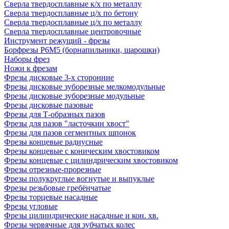
Сверла твердосплавные к/х по металлу
Сверла твердосплавные ц/х по бетону
Сверла твердосплавные ц/х по металлу
Сверла твердосплавные центровочные
Инструмент режущий - фрезы
Борфрезы Р6М5 (борнапильники, шарошки)
Наборы фрез
Ножи к фрезам
Фрезы дисковые 3-х сторонние
Фрезы дисковые зуборезные мелкомодульные
Фрезы дисковые зуборезные модульные
Фрезы дисковые пазовые
Фрезы для Т-образных пазов
Фрезы для пазов "ласточкин хвост"
Фрезы для пазов сегментных шпонок
Фрезы концевые радиусные
Фрезы концевые с коническим хвостовиком
Фрезы концевые с цилиндрическим хвостовиком
Фрезы отрезные-прорезные
Фрезы полукруглые вогнутые и выпуклые
Фрезы резьбовые гребёнчатые
Фрезы торцевые насадные
Фрезы угловые
Фрезы цилиндрические насадные и кон. хв.
Фрезы червячные для зубчатых колес