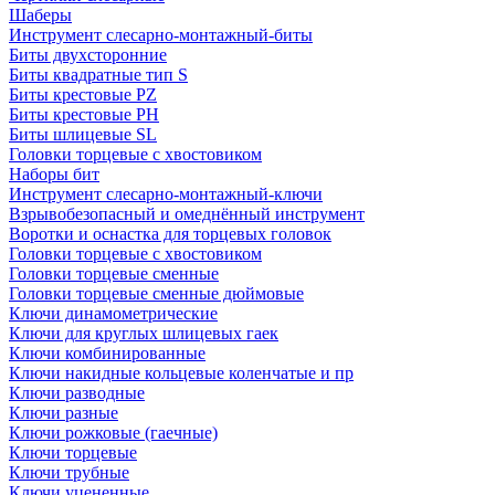
Шаберы
Инструмент слесарно-монтажный-биты
Биты двухсторонние
Биты квадратные тип S
Биты крестовые РZ
Биты крестовые РН
Биты шлицевые SL
Головки торцевые с хвостовиком
Наборы бит
Инструмент слесарно-монтажный-ключи
Взрывобезопасный и омеднённый инструмент
Воротки и оснаcтка для торцевых головок
Головки торцевые с хвостовиком
Головки торцевые сменные
Головки торцевые сменные дюймовые
Ключи динамометрические
Ключи для круглых шлицевых гаек
Ключи комбинированные
Ключи накидные кольцевые коленчатые и пр
Ключи разводные
Ключи разные
Ключи рожковые (гаечные)
Ключи торцевые
Ключи трубные
Ключи уцененные