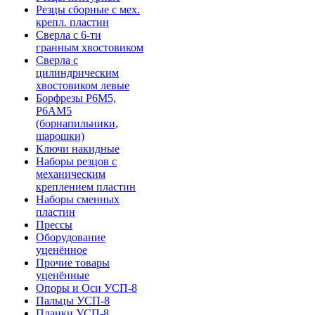
Резцы сборные с мех.
крепл. пластин
Сверла с 6-ти
гранным хвостовиком
Сверла с
цилиндрическим
хвостовиком левые
Борфрезы Р6М5,
Р6АМ5
(борнапильники,
шарошки)
Ключи накидные
Наборы резцов с
механическим
креплением пластин
Наборы сменных
пластин
Прессы
Оборудование
уценённое
Прочие товары
уценённые
Опоры и Оси УСП-8
Пальцы УСП-8
Планки УСП-8