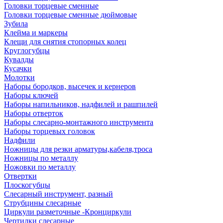
Головки торцевые сменные
Головки торцевые сменные дюймовые
Зубила
Клейма и маркеры
Клещи для снятия стопорных колец
Круглогубцы
Кувалды
Кусачки
Молотки
Наборы бородков, высечек и кернеров
Наборы ключей
Наборы напильников, надфилей и рашпилей
Наборы отверток
Наборы слесарно-монтажного инструмента
Наборы торцевых головок
Надфили
Ножницы для резки арматуры,кабеля,троса
Ножницы по металлу
Ножовки по металлу
Отвертки
Плоскогубцы
Слесарный инструмент, разный
Струбцины слесарные
Циркули разметочные -Кронциркули
Чертилки слесарные