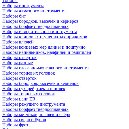
Топоры
Наборы инструмента
Наборы алмазного инструмента
Наборы бит
Наборы бородков, высечек и кернеров
Наборы борфрез твердосплавных
Наборы измерительного инструмента
Наборы клиновых ступенчатых прижимов
Наборы ключей
Наборы концевых мер длины и поштучно
Наборы напильников, надфилей и рашпилей
Наборы отверток
Наборы разные
Наборы слесарно-монтажного инструмента
Наборы торцевых головок
Наборы отверток
Наборы бородков, высечек и кернеров
Наборы сухарей, гаек и шпилек
Наборы торцевых головок
Наборы цанг ER
Наборы режущего инструмента
Наборы борфрез твердосплавных
Наборы метчиков, плашек и свёрл
Наборы сверл и буров
Наборы фрез