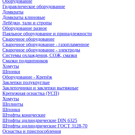
Оборудование
Гидравлическое оборудование
Домкраты
Домкраты клиновые
Лебёдки, тали и стропы
Оборудование разное
Паяльное оборудование и принадлежности
Сварочное оборудование
Сварочное оборудование - газопламенное
Сварочное оборудование - электроды
Системы охлаждения, СОЖ, смазки
Смазки подшипников
Хомуты
Шпонки
Оборудование - Крепёж
Заклепки полукруглые
Заклепочники и заклепки вытяжные
Крепежная оснастка (УСП)
Хомуты
Шплинты
Шпонки
Штифты конические
Штифты цилиндрические DIN 6325
Штифты цилиндрические ГОСТ 3128-70
Оснастка и приспособления