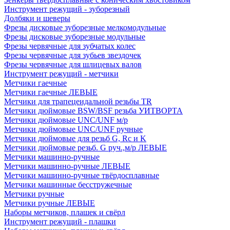
Инструмент режущий - зуборезный
Долбяки и шеверы
Фрезы дисковые зуборезные мелкомодульные
Фрезы дисковые зуборезные модульные
Фрезы червячные для зубчатых колес
Фрезы червячные для зубьев звездочек
Фрезы червячные для шлицевых валов
Инструмент режущий - метчики
Метчики гаечные
Метчики гаечные ЛЕВЫЕ
Метчики для трапецеидальной резьбы TR
Метчики дюймовые BSW/BSF резьба УИТВОРТА
Метчики дюймовые UNC/UNF м/р
Метчики дюймовые UNC/UNF ручные
Метчики дюймовые для резьб G, Rc и K
Метчики дюймовые резьб. G руч.,м/р ЛЕВЫЕ
Метчики машинно-ручные
Метчики машинно-ручные ЛЕВЫЕ
Метчики машинно-ручные твёрдосплавные
Метчики машинные бесстружечные
Метчики ручные
Метчики ручные ЛЕВЫЕ
Наборы метчиков, плашек и свёрл
Инструмент режущий - плашки