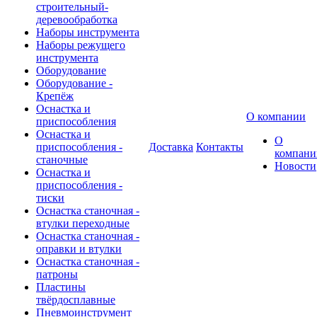
строительный-
деревообработка
Наборы инструмента
Наборы режущего
инструмента
Оборудование
Оборудование -
Крепёж
Оснастка и
О компании
приспособления
Оснастка и
О
приспособления -
Доставка
Контакты
компани
станочные
Новости
Оснастка и
приспособления -
тиски
Оснастка станочная -
втулки переходные
Оснастка станочная -
оправки и втулки
Оснастка станочная -
патроны
Пластины
твёрдосплавные
Пневмоинструмент