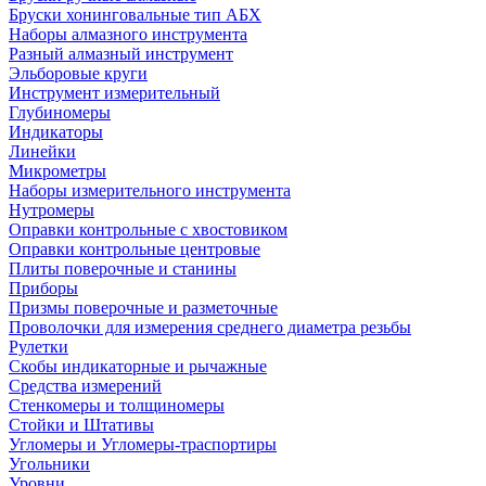
Бруски хонинговальные тип АБХ
Наборы алмазного инструмента
Разный алмазный инструмент
Эльборовые круги
Инструмент измерительный
Глубиномеры
Индикаторы
Линейки
Микрометры
Наборы измерительного инструмента
Нутромеры
Оправки контрольные с хвостовиком
Оправки контрольные центровые
Плиты поверочные и станины
Приборы
Призмы поверочные и разметочные
Проволочки для измерения среднего диаметра резьбы
Рулетки
Скобы индикаторные и рычажные
Средства измерений
Стенкомеры и толщиномеры
Стойки и Штативы
Угломеры и Угломеры-траспортиры
Угольники
Уровни