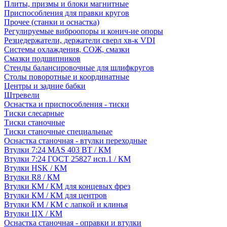
Плиты, призмы и блоки магнитные
Приспособления для правки кругов
Прочее (станки и оснастка)
Регулируемые виброопоры и конич-ие опоры
Резцедержатели, держатели сверл хв-к VDI
Системы охлаждения, СОЖ, смазки
Смазки подшипников
Стенды балансировочные для шлифкругов
Столы поворотные и координатные
Центры и задние бабки
Штревели
Оснастка и приспособления - тиски
Тиски слесарные
Тиски станочные
Тиски станочные специальные
Оснастка станочная - втулки переходные
Втулки 7:24 MAS 403 BT / КМ
Втулки 7:24 ГОСТ 25827 исп.1 / КМ
Втулки HSK / КМ
Втулки R8 / КМ
Втулки КМ / КМ для концевых фрез
Втулки КМ / КМ для центров
Втулки КМ / КМ с лапкой и клинья
Втулки ЦХ / КМ
Оснастка станочная - оправки и втулки