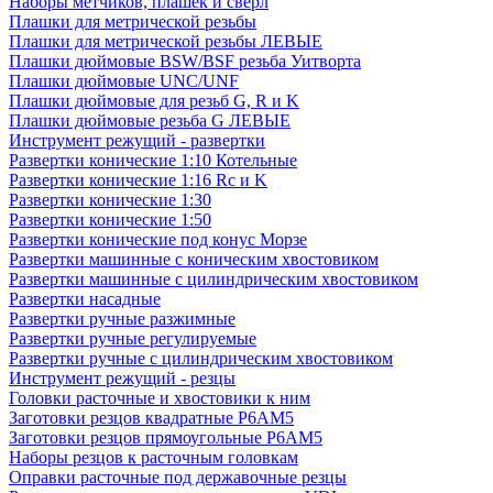
Наборы метчиков, плашек и свёрл
Плашки для метрической резьбы
Плашки для метрической резьбы ЛЕВЫЕ
Плашки дюймовые BSW/BSF резьба Уитворта
Плашки дюймовые UNC/UNF
Плашки дюймовые для резьб G, R и K
Плашки дюймовые резьба G ЛЕВЫЕ
Инструмент режущий - развертки
Развертки конические 1:10 Котельные
Развертки конические 1:16 Rc и K
Развертки конические 1:30
Развертки конические 1:50
Развертки конические под конус Морзе
Развертки машинные с коническим хвостовиком
Развертки машинные с цилиндрическим хвостовиком
Развертки насадные
Развертки ручные разжимные
Развертки ручные регулируемые
Развертки ручные с цилиндрическим хвостовиком
Инструмент режущий - резцы
Головки расточные и хвостовики к ним
Заготовки резцов квадратные Р6АМ5
Заготовки резцов прямоугольные Р6АМ5
Наборы резцов к расточным головкам
Оправки расточные под державочные резцы