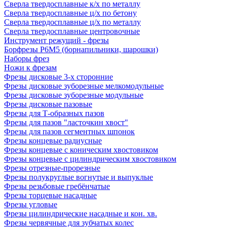
Сверла твердосплавные к/х по металлу
Сверла твердосплавные ц/х по бетону
Сверла твердосплавные ц/х по металлу
Сверла твердосплавные центровочные
Инструмент режущий - фрезы
Борфрезы Р6М5 (борнапильники, шарошки)
Наборы фрез
Ножи к фрезам
Фрезы дисковые 3-х сторонние
Фрезы дисковые зуборезные мелкомодульные
Фрезы дисковые зуборезные модульные
Фрезы дисковые пазовые
Фрезы для Т-образных пазов
Фрезы для пазов "ласточкин хвост"
Фрезы для пазов сегментных шпонок
Фрезы концевые радиусные
Фрезы концевые с коническим хвостовиком
Фрезы концевые с цилиндрическим хвостовиком
Фрезы отрезные-прорезные
Фрезы полукруглые вогнутые и выпуклые
Фрезы резьбовые гребёнчатые
Фрезы торцевые насадные
Фрезы угловые
Фрезы цилиндрические насадные и кон. хв.
Фрезы червячные для зубчатых колес