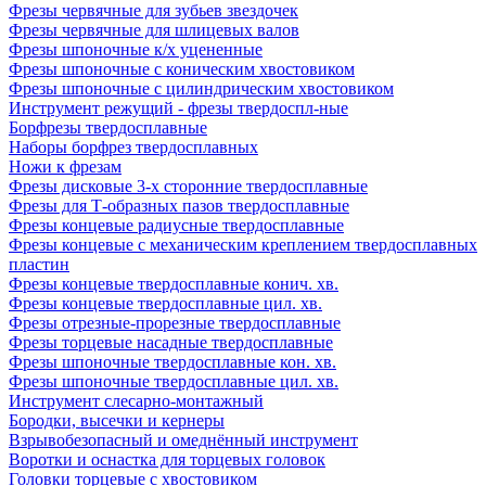
Фрезы червячные для зубьев звездочек
Фрезы червячные для шлицевых валов
Фрезы шпоночные к/х уцененные
Фрезы шпоночные с коническим хвостовиком
Фрезы шпоночные с цилиндрическим хвостовиком
Инструмент режущий - фрезы твердоспл-ные
Борфрезы твердосплавные
Наборы борфрез твердосплавных
Ножи к фрезам
Фрезы дисковые 3-х сторонние твердосплавные
Фрезы для Т-образных пазов твердосплавные
Фрезы концевые радиусные твердосплавные
Фрезы концевые с механическим креплением твердосплавных
пластин
Фрезы концевые твердосплавные конич. хв.
Фрезы концевые твердосплавные цил. хв.
Фрезы отрезные-прорезные твердосплавные
Фрезы торцевые насадные твердосплавные
Фрезы шпоночные твердосплавные кон. хв.
Фрезы шпоночные твердосплавные цил. хв.
Инструмент слесарно-монтажный
Бородки, высечки и кернеры
Взрывобезопасный и омеднённый инструмент
Воротки и оснаcтка для торцевых головок
Головки торцевые с хвостовиком