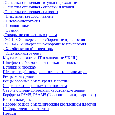
Оснастка станочная - втулки переходные
Оснастка станочная - оправки и втулки
Оснастка станочная - патроны
Пластины твёрдосплавные
Пневмоинструмент
Подшипники
Станки
Товары по сниженным ценам
УСП- 8 Универсально-сборочные приспос-ия
УСП-12 Универсально-сборочные приспос-ия
Хозяйственный инвентарь
Электроинструмент
Круги тарельчатые 1Т и чашечные ЧК,ЧЦ
Шлифлента бесконечная на ткани водост.
Вставки к пробкам
Штангенглубиномеры и штангентолщиномеры
Резцы контурные
Резцы сборные с мех. крепл. пластин
Сверла с 6-ти гранным хвостовиком
Сверла с цилиндрическим хвостовиком левые
Борфрезы Р6М5, Р6АМ5 (борнапильники, шарошки)
Ключи накидные
Наборы резцов с механическим креплением пластин
Наборы сменных пластин
Прессы