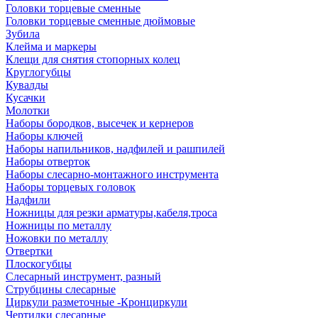
Головки торцевые сменные
Головки торцевые сменные дюймовые
Зубила
Клейма и маркеры
Клещи для снятия стопорных колец
Круглогубцы
Кувалды
Кусачки
Молотки
Наборы бородков, высечек и кернеров
Наборы ключей
Наборы напильников, надфилей и рашпилей
Наборы отверток
Наборы слесарно-монтажного инструмента
Наборы торцевых головок
Надфили
Ножницы для резки арматуры,кабеля,троса
Ножницы по металлу
Ножовки по металлу
Отвертки
Плоскогубцы
Слесарный инструмент, разный
Струбцины слесарные
Циркули разметочные -Кронциркули
Чертилки слесарные