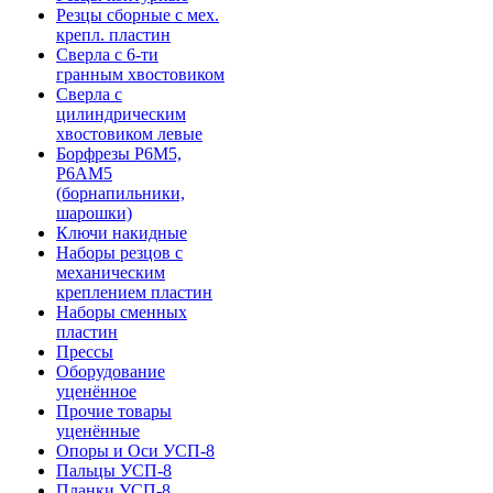
Резцы сборные с мех.
крепл. пластин
Сверла с 6-ти
гранным хвостовиком
Сверла с
цилиндрическим
хвостовиком левые
Борфрезы Р6М5,
Р6АМ5
(борнапильники,
шарошки)
Ключи накидные
Наборы резцов с
механическим
креплением пластин
Наборы сменных
пластин
Прессы
Оборудование
уценённое
Прочие товары
уценённые
Опоры и Оси УСП-8
Пальцы УСП-8
Планки УСП-8