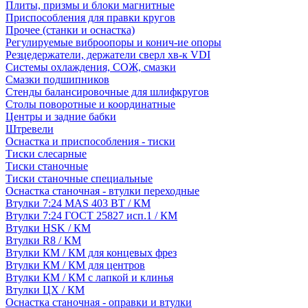
Плиты, призмы и блоки магнитные
Приспособления для правки кругов
Прочее (станки и оснастка)
Регулируемые виброопоры и конич-ие опоры
Резцедержатели, держатели сверл хв-к VDI
Системы охлаждения, СОЖ, смазки
Смазки подшипников
Стенды балансировочные для шлифкругов
Столы поворотные и координатные
Центры и задние бабки
Штревели
Оснастка и приспособления - тиски
Тиски слесарные
Тиски станочные
Тиски станочные специальные
Оснастка станочная - втулки переходные
Втулки 7:24 MAS 403 BT / КМ
Втулки 7:24 ГОСТ 25827 исп.1 / КМ
Втулки HSK / КМ
Втулки R8 / КМ
Втулки КМ / КМ для концевых фрез
Втулки КМ / КМ для центров
Втулки КМ / КМ с лапкой и клинья
Втулки ЦХ / КМ
Оснастка станочная - оправки и втулки