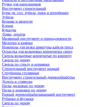
Ручки для напильников
Инструмент строительный
Буры тв. спл. зубила, пики и штробники
Зубила
Кельмы и шпатели
Клещи
Кувалды
Ломы, лопаты
Малярный инструмент и принадлежности
Молотки и киянки
Ножницы для резки арматуры,кабеля,троса
Оснастка для кольцевых корончатых сверл
Сверла кольцевые корончатые по кирпичу
Сверла по дереву
Сверла по стеклу и керамике
Строительный инструмент разный
Струбцины столярные
Инструмент строительный-деревообработка
Долота и стамески
Пилы дисковые по дереву
Пилы и ножовки по дереву
Разный деревообрабатывающий инструмент
Рубанки и фуганки
Сверла по дереву