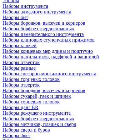
Топоры
Наборы инструмента
Наборы алмазного инструмента
Наборы бит
Наборы бородков, высечек и кернеров
Наборы борфрез твердосплавных
Наборы измерительного инструмента
Наборы клиновых ступенчатых прижимов
Наборы ключей
Наборы концевых мер длины и поштучно
Наборы напильников, надфилей и рашпилей
Наборы отверток
Наборы разные
Наборы слесарно-монтажного инструмента
Наборы торцевых головок
Наборы отверток
Наборы бородков, высечек и кернеров
Наборы сухарей, гаек и шпилек
Наборы торцевых головок
Наборы цанг ER
Наборы режущего инструмента
Наборы борфрез твердосплавных
Наборы метчиков, плашек и свёрл
Наборы сверл и буров
Наборы фрез