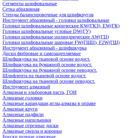
Сегменты шлифовальные
Сетка абразивная
Стенды балансировочные для шлифкругов
Инструмент абразивный - головки шлифовальные
Головки шлифовальные конические KW(ГКЗ), EW(ГК)
Головки шлифовальные угловые DW(ГУ)
Головки шлифовальные цилиндрические AW(ГЦ)
Головки шлифовальные шаровые FW(ГШЦ), F2W(ГШ)
Инструмент абразивный - шлифшкурка
Диски фибровые и самозацепляемые
Шлифшкурка на тканевой основе водост.
Шлифшкурка на бумажной основе водост.
Шлифшкурка на бумажной основе неводост.
Шлифлента на тканевой основе водост.
Шлифшкурка на тканевой основе неводост.
Инструмент алмазный
Алмазная и эльборовая паста, ГОИ
Алмазные головки
Алмазные карандаши,иглы,алмазы в оправе
Алмазные круги
Алмазные надфили
Алмазные напильники
Алмазные отрезные диски
Алмазные сверла и коронки
Бруски ручные алмазные