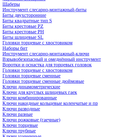
Шаберы
Инструмент слесарно-монтажный-биты
Биты двухсторонние
Биты квадратные тип S
Биты крестовые РZ
Биты крестовые РН
Биты шлицевые SL
Головки торцевые с хвостовиком
Наборы бит
Инструмент слесарно-монтажный-ключи
Взрывобезопасный и омеднённый инструмент
Воротки и оснаcтка для торцевых головок
Головки торцевые с хвостовиком
Головки торцевые сменные
Головки торцевые сменные дюймовые
Ключи динамометрические
Ключи для круглых шлицевых гаек
Ключи комбинированные
Ключи накидные кольцевые коленчатые и пр
Ключи разводные
Ключи разные
Ключи рожковые (гаечные)
Ключи торцевые
Ключи трубные
Ключи уцененные