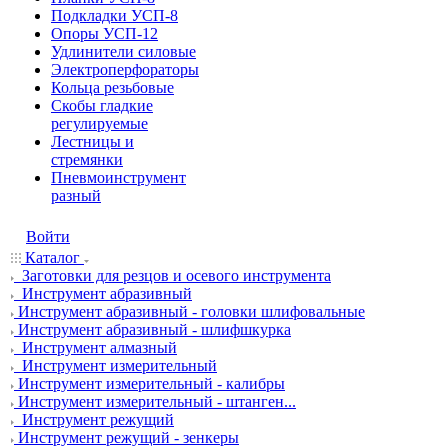
Подкладки УСП-8
Опоры УСП-12
Удлинители силовые
Электроперфораторы
Кольца резьбовые
Скобы гладкие
регулируемые
Лестницы и
стремянки
Пневмоинструмент
разный
Войти
Каталог
Заготовки для резцов и осевого инструмента
Инструмент абразивный
Инструмент абразивный - головки шлифовальные
Инструмент абразивный - шлифшкурка
Инструмент алмазный
Инструмент измерительный
Инструмент измерительный - калибры
Инструмент измерительный - штанген...
Инструмент режущий
Инструмент режущий - зенкеры