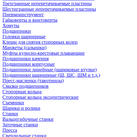
Трехгранные неперетачиваемые пластины
Шестигранные неперетачиваемые пластины
Пневмоинструмент
Гайковерты и винтоверты
Хомуты
Подшипники
Головки шарнирные
Клещи для снятия стопорных колец
Манжеты (сальники)
Муфты кулисно-крестовые плавающие
Подшипники качения
Подшипники корпусные
Подшипники линейные (шариковые втулки)
Подшипники шарнирные (Ш, ШС, ШМ и т.д.)
Пресс-масленки (тавотницы)
Смазки подшипников
Стопорные кольца
Стопорные кольца эксцентрические
Съемники
Шарики и ролики
Станки
Вальцегибочные станки
Заточные станки
Пресса
Сверлильные станки