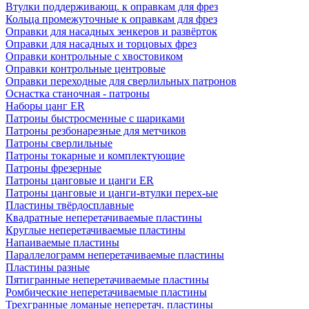
Втулки поддерживающ. к оправкам для фрез
Кольца промежуточные к оправкам для фрез
Оправки для насадных зенкеров и развёрток
Оправки для насадных и торцовых фрез
Оправки контрольные с хвостовиком
Оправки контрольные центровые
Оправки переходные для сверлильных патронов
Оснастка станочная - патроны
Наборы цанг ER
Патроны быстросменные с шариками
Патроны резбонарезные для метчиков
Патроны сверлильные
Патроны токарные и комплектующие
Патроны фрезерные
Патроны цанговые и цанги ER
Патроны цанговые и цанги-втулки перех-ые
Пластины твёрдосплавные
Квадратные неперетачиваемые пластины
Круглые неперетачиваемые пластины
Напаиваемые пластины
Параллелограмм неперетачиваемые пластины
Пластины разные
Пятигранные неперетачиваемые пластины
Ромбические неперетачиваемые пластины
Трехгранные ломаные неперетач. пластины