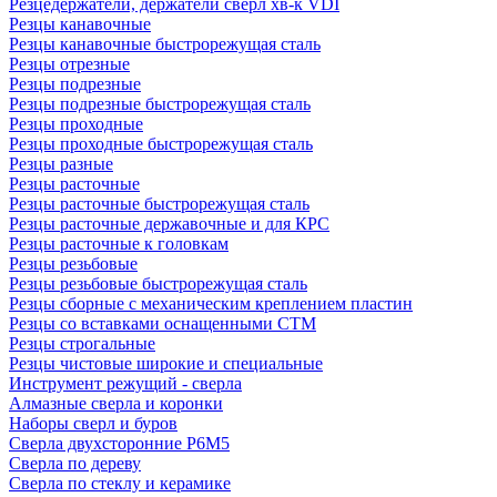
Резцедержатели, держатели сверл хв-к VDI
Резцы канавочные
Резцы канавочные быстрорежущая сталь
Резцы отрезные
Резцы подрезные
Резцы подрезные быстрорежущая сталь
Резцы проходные
Резцы проходные быстрорежущая сталь
Резцы разные
Резцы расточные
Резцы расточные быстрорежущая сталь
Резцы расточные державочные и для КРС
Резцы расточные к головкам
Резцы резьбовые
Резцы резьбовые быстрорежущая сталь
Резцы сборные с механическим креплением пластин
Резцы со вставками оснащенными СТМ
Резцы строгальные
Резцы чистовые широкие и специальные
Инструмент режущий - сверла
Алмазные сверла и коронки
Наборы сверл и буров
Сверла двухсторонние Р6М5
Сверла по дереву
Сверла по стеклу и керамике