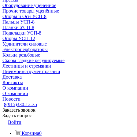
Оборудование уценённое
Прочие товары уценённые
Опоры и Оси УСП-8
Пальцы УСП-8
Планки УСП-8
Подкладки УСП-8
Опоры УСП-12
Удлинители силовые
Электроперфораторы
Кольца резьбовые
Скобы гладкие регулируемые
Лестницы и стремянки
Пневмоинструмент разный
Доставка
Контакты
О компании
О компании
Новости
8(915)330-12-35
Заказать звонок
Задать вопрос
Войти
Корзина
0