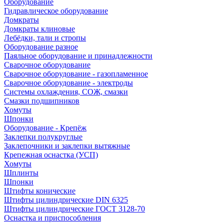
Оборудование
Гидравлическое оборудование
Домкраты
Домкраты клиновые
Лебёдки, тали и стропы
Оборудование разное
Паяльное оборудование и принадлежности
Сварочное оборудование
Сварочное оборудование - газопламенное
Сварочное оборудование - электроды
Системы охлаждения, СОЖ, смазки
Смазки подшипников
Хомуты
Шпонки
Оборудование - Крепёж
Заклепки полукруглые
Заклепочники и заклепки вытяжные
Крепежная оснастка (УСП)
Хомуты
Шплинты
Шпонки
Штифты конические
Штифты цилиндрические DIN 6325
Штифты цилиндрические ГОСТ 3128-70
Оснастка и приспособления