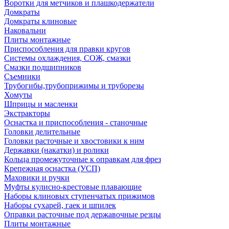
Воротки для метчиков и плашкодержатели
Домкраты
Домкраты клиновые
Наковальни
Плиты монтажные
Приспособления для правки кругов
Системы охлаждения, СОЖ, смазки
Смазки подшипников
Съемники
Трубогибы,трубоприжимы и труборезы
Хомуты
Шприцы и масленки
Экстракторы
Оснастка и приспособления - станочные
Головки делительные
Головки расточные и хвостовики к ним
Державки (накатки) и ролики
Кольца промежуточные к оправкам для фрез
Крепежная оснастка (УСП)
Маховики и ручки
Муфты кулисно-крестовые плавающие
Наборы клиновых ступенчатых прижимов
Наборы сухарей, гаек и шпилек
Оправки расточные под державочные резцы
Плиты монтажные