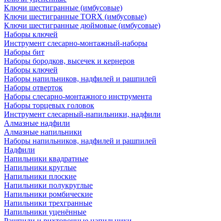
Ключи шестигранные (имбусовые)
Ключи шестигранные TORX (имбусовые)
Ключи шестигранные дюймовые (имбусовые)
Наборы ключей
Инструмент слесарно-монтажный-наборы
Наборы бит
Наборы бородков, высечек и кернеров
Наборы ключей
Наборы напильников, надфилей и рашпилей
Наборы отверток
Наборы слесарно-монтажного инструмента
Наборы торцевых головок
Инструмент слесарный-напильники, надфили
Алмазные надфили
Алмазные напильники
Наборы напильников, надфилей и рашпилей
Надфили
Напильники квадратные
Напильники круглые
Напильники плоские
Напильники полукруглые
Напильники ромбические
Напильники трехгранные
Напильники уценённые
Рашпили и рихтовочные напильники