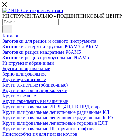
ИНСТРУМЕНТАЛЬНО - ПОДШИПНИКОВЫЙ ЦЕНТР
Каталог
Заготовки для резцов и осевого инструмента
Заготовки - стержни круглые Р6АМ5 и ВК6М
Заготовки резцов квадратные Р6АМ5
Заготовки резцов прямоугольные Р6АМ5
Инструмент абразивный
Бруски шлифовальные
Зерно шлифовальное
Круги вулканитовые
Круги зачистные (обдирочные)
Круги и пасты полировальные
Круги отрезные
Круги тарельчатые и чашечные
Круги шлифовальные 2П,3П,4П,ПВ,ПВД и др.
Круги шлифовальные лепестковые радиальные КЛ
Круги шлифовальные лепестковые радиальные КЛО
Круги шлифовальные лепестковые торцовые КЛТ
Круги шлифовальные ПП прямого профиля
Приспособления для правки кругов