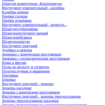
Циркули разметочные -Кронциркули
Инструмент измерительный - калибры
Калибры разные
Пробки гладкие
Пробки резьбовые
Инструмент измерительный - штанген...
Штангенглубиномеры
Штангенинструмент разный
Штангенрейсмасы
Штангенциркули
Инструмент режущий
Долбяки и шеверы
Зенковки с коническим хвостовиком
Зенковки с цилиндрическим хвостовиком
Ножи к фрезам
Пилы по металлу и сегменты
Полотна ручные и машинные
Протяжки
Цековки
Инструмент режущий - зенкеры
Зенкеры насадные
Зенкеры с коническим хвостовиком
Инструмент режущий - зенкеры твердосплавные
Зенкеры твердосплавные насадные
Зенкеры твердосплавные с коническим хвостовиком