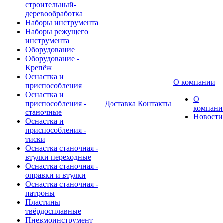
строительный-
деревообработка
Наборы инструмента
Наборы режущего
инструмента
Оборудование
Оборудование -
Крепёж
Оснастка и
О компании
приспособления
Оснастка и
О
приспособления -
Доставка
Контакты
компани
станочные
Новости
Оснастка и
приспособления -
тиски
Оснастка станочная -
втулки переходные
Оснастка станочная -
оправки и втулки
Оснастка станочная -
патроны
Пластины
твёрдосплавные
Пневмоинструмент