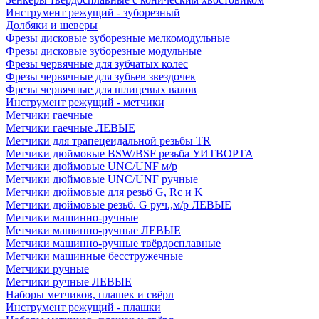
Инструмент режущий - зуборезный
Долбяки и шеверы
Фрезы дисковые зуборезные мелкомодульные
Фрезы дисковые зуборезные модульные
Фрезы червячные для зубчатых колес
Фрезы червячные для зубьев звездочек
Фрезы червячные для шлицевых валов
Инструмент режущий - метчики
Метчики гаечные
Метчики гаечные ЛЕВЫЕ
Метчики для трапецеидальной резьбы TR
Метчики дюймовые BSW/BSF резьба УИТВОРТА
Метчики дюймовые UNC/UNF м/р
Метчики дюймовые UNC/UNF ручные
Метчики дюймовые для резьб G, Rc и K
Метчики дюймовые резьб. G руч.,м/р ЛЕВЫЕ
Метчики машинно-ручные
Метчики машинно-ручные ЛЕВЫЕ
Метчики машинно-ручные твёрдосплавные
Метчики машинные бесстружечные
Метчики ручные
Метчики ручные ЛЕВЫЕ
Наборы метчиков, плашек и свёрл
Инструмент режущий - плашки