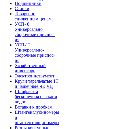
Подшипники
Станки
Товары по
сниженным ценам
УСП- 8
Универсально-
сборочные приспос-
ия
УСП-12
Универсально-
сборочные приспос-
ия
Хозяйственный
инвентарь
Электроинструмент
Круги тарельчатые 1Т
и чашечные ЧК,ЧЦ
Шлифлента
бесконечная на ткани
водост.
Вставки к пробкам
Штангенглубиномеры
и
штангентолщиномеры
Резцы контурные