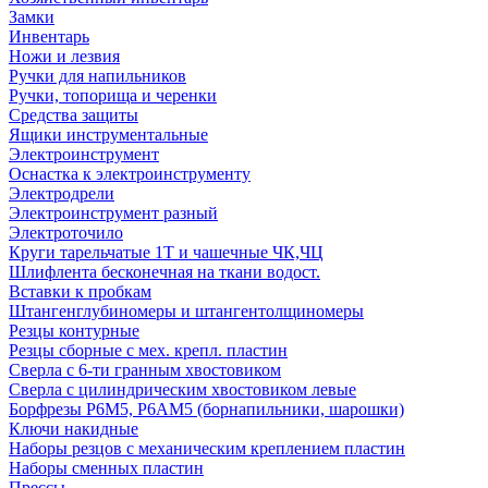
Замки
Инвентарь
Ножи и лезвия
Ручки для напильников
Ручки, топорища и черенки
Средства защиты
Ящики инструментальные
Электроинструмент
Оснастка к электроинструменту
Электродрели
Электроинструмент разный
Электроточило
Круги тарельчатые 1Т и чашечные ЧК,ЧЦ
Шлифлента бесконечная на ткани водост.
Вставки к пробкам
Штангенглубиномеры и штангентолщиномеры
Резцы контурные
Резцы сборные с мех. крепл. пластин
Сверла с 6-ти гранным хвостовиком
Сверла с цилиндрическим хвостовиком левые
Борфрезы Р6М5, Р6АМ5 (борнапильники, шарошки)
Ключи накидные
Наборы резцов с механическим креплением пластин
Наборы сменных пластин
Прессы