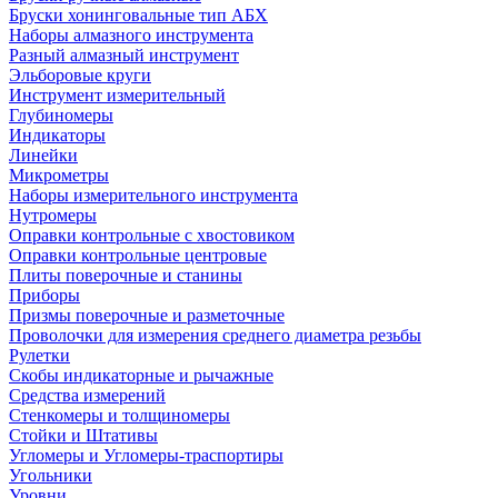
Бруски хонинговальные тип АБХ
Наборы алмазного инструмента
Разный алмазный инструмент
Эльборовые круги
Инструмент измерительный
Глубиномеры
Индикаторы
Линейки
Микрометры
Наборы измерительного инструмента
Нутромеры
Оправки контрольные с хвостовиком
Оправки контрольные центровые
Плиты поверочные и станины
Приборы
Призмы поверочные и разметочные
Проволочки для измерения среднего диаметра резьбы
Рулетки
Скобы индикаторные и рычажные
Средства измерений
Стенкомеры и толщиномеры
Стойки и Штативы
Угломеры и Угломеры-траспортиры
Угольники
Уровни