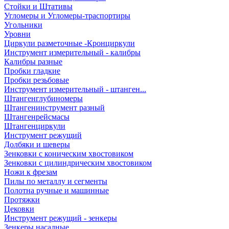
Стойки и Штативы
Угломеры и Угломеры-траспортиры
Угольники
Уровни
Циркули разметочные -Кронциркули
Инструмент измерительный - калибры
Калибры разные
Пробки гладкие
Пробки резьбовые
Инструмент измерительный - штанген...
Штангенглубиномеры
Штангенинструмент разный
Штангенрейсмасы
Штангенциркули
Инструмент режущий
Долбяки и шеверы
Зенковки с коническим хвостовиком
Зенковки с цилиндрическим хвостовиком
Ножи к фрезам
Пилы по металлу и сегменты
Полотна ручные и машинные
Протяжки
Цековки
Инструмент режущий - зенкеры
Зенкеры насадные