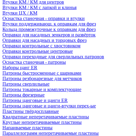
Втулки КМ / КМ для центров
Втулки КМ / КМ с лапкой и клинья
Втулки ЦХ / КМ
Оснастка станочная - оправки и втулки
Втулки поддерживающ. к оправкам для фрез
Кольца промежуточные к оправкам для фрез
Оправки для насадных зенкеров и развёрток
Оправки для насадных и торцовых фрез
Оправки контрольные с хвостовиком
Оправки контрольные центровые
Оправки переходные для сверлильных патронов
Оснастка станочная - патроны
Наборы цанг ER
Патроны быстросменные с шариками
Патроны резбонарезные для метчиков
Патроны сверлильные
Патроны токарные и комплектующие
Патроны фрезерные
Патроны цанговые и цанги ER
Патроны цанговые и цанги-втулки перех-ые
Пластины твёрдосплавные
Квадратные неперетачиваемые пластины
Круглые неперетачиваемые пластины
Напаиваемые пластины
Параллелограмм неперетачиваемые пластины