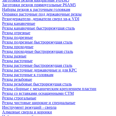
Заготовки резцов квадратные Р6АМ5
Заготовки резцов прямоугольные Р6АМ5
Наборы резцов к расточным головкам
Оправки расточные под державочные резцы
Резцедержатели, держатели сверл хв-к VDI
Резцы канавочные
Резцы канавочные быстрорежущая сталь
Резцы отрезные
Резцы подрезные
Резцы подрезные быстрорежущая сталь
Резцы проходные
Резцы проходные быстрорежущая сталь
Резцы разные
Резцы расточные
Резцы расточные быстрорежущая сталь
Резцы расточные державочные и для КРС
Резцы расточные к головкам
Резцы резьбовые
Резцы резьбовые быстрорежущая сталь
Резцы сборные с механическим креплением пластин
Резцы со вставками оснащенными СТМ
Резцы строгальные
Резцы чистовые широкие и специальные
Инструмент режущий - сверла
Алмазные сверла и коронки