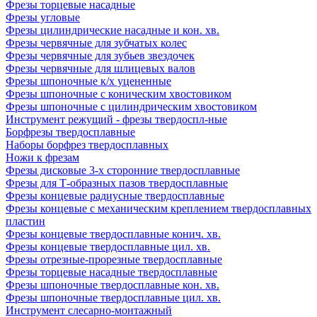
Фрезы торцевые насадные
Фрезы угловые
Фрезы цилиндрические насадные и кон. хв.
Фрезы червячные для зубчатых колес
Фрезы червячные для зубьев звездочек
Фрезы червячные для шлицевых валов
Фрезы шпоночные к/х уцененные
Фрезы шпоночные с коническим хвостовиком
Фрезы шпоночные с цилиндрическим хвостовиком
Инструмент режущий - фрезы твердоспл-ные
Борфрезы твердосплавные
Наборы борфрез твердосплавных
Ножи к фрезам
Фрезы дисковые 3-х сторонние твердосплавные
Фрезы для Т-образных пазов твердосплавные
Фрезы концевые радиусные твердосплавные
Фрезы концевые с механическим креплением твердосплавных
пластин
Фрезы концевые твердосплавные конич. хв.
Фрезы концевые твердосплавные цил. хв.
Фрезы отрезные-прорезные твердосплавные
Фрезы торцевые насадные твердосплавные
Фрезы шпоночные твердосплавные кон. хв.
Фрезы шпоночные твердосплавные цил. хв.
Инструмент слесарно-монтажный