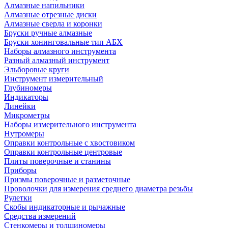
Алмазные напильники
Алмазные отрезные диски
Алмазные сверла и коронки
Бруски ручные алмазные
Бруски хонинговальные тип АБХ
Наборы алмазного инструмента
Разный алмазный инструмент
Эльборовые круги
Инструмент измерительный
Глубиномеры
Индикаторы
Линейки
Микрометры
Наборы измерительного инструмента
Нутромеры
Оправки контрольные с хвостовиком
Оправки контрольные центровые
Плиты поверочные и станины
Приборы
Призмы поверочные и разметочные
Проволочки для измерения среднего диаметра резьбы
Рулетки
Скобы индикаторные и рычажные
Средства измерений
Стенкомеры и толщиномеры