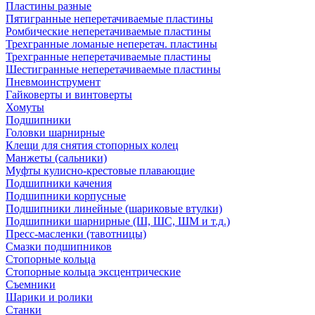
Пластины разные
Пятигранные неперетачиваемые пластины
Ромбические неперетачиваемые пластины
Трехгранные ломаные неперетач. пластины
Трехгранные неперетачиваемые пластины
Шестигранные неперетачиваемые пластины
Пневмоинструмент
Гайковерты и винтоверты
Хомуты
Подшипники
Головки шарнирные
Клещи для снятия стопорных колец
Манжеты (сальники)
Муфты кулисно-крестовые плавающие
Подшипники качения
Подшипники корпусные
Подшипники линейные (шариковые втулки)
Подшипники шарнирные (Ш, ШС, ШМ и т.д.)
Пресс-масленки (тавотницы)
Смазки подшипников
Стопорные кольца
Стопорные кольца эксцентрические
Съемники
Шарики и ролики
Станки