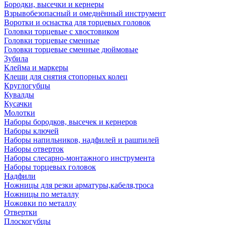
Бородки, высечки и кернеры
Взрывобезопасный и омеднённый инструмент
Воротки и оснаcтка для торцевых головок
Головки торцевые с хвостовиком
Головки торцевые сменные
Головки торцевые сменные дюймовые
Зубила
Клейма и маркеры
Клещи для снятия стопорных колец
Круглогубцы
Кувалды
Кусачки
Молотки
Наборы бородков, высечек и кернеров
Наборы ключей
Наборы напильников, надфилей и рашпилей
Наборы отверток
Наборы слесарно-монтажного инструмента
Наборы торцевых головок
Надфили
Ножницы для резки арматуры,кабеля,троса
Ножницы по металлу
Ножовки по металлу
Отвертки
Плоскогубцы