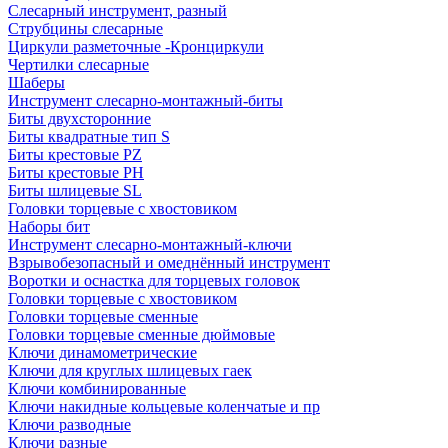
Слесарный инструмент, разный
Струбцины слесарные
Циркули разметочные -Кронциркули
Чертилки слесарные
Шаберы
Инструмент слесарно-монтажный-биты
Биты двухсторонние
Биты квадратные тип S
Биты крестовые РZ
Биты крестовые РН
Биты шлицевые SL
Головки торцевые с хвостовиком
Наборы бит
Инструмент слесарно-монтажный-ключи
Взрывобезопасный и омеднённый инструмент
Воротки и оснаcтка для торцевых головок
Головки торцевые с хвостовиком
Головки торцевые сменные
Головки торцевые сменные дюймовые
Ключи динамометрические
Ключи для круглых шлицевых гаек
Ключи комбинированные
Ключи накидные кольцевые коленчатые и пр
Ключи разводные
Ключи разные