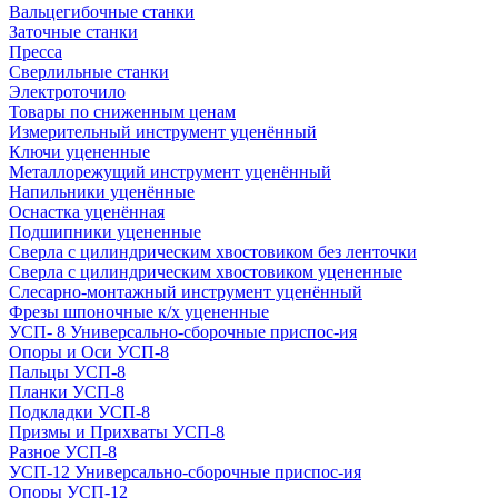
Вальцегибочные станки
Заточные станки
Пресса
Сверлильные станки
Электроточило
Товары по сниженным ценам
Измерительный инструмент уценённый
Ключи уцененные
Металлорежущий инструмент уценённый
Напильники уценённые
Оснастка уценённая
Подшипники уцененные
Сверла с цилиндрическим хвостовиком без ленточки
Сверла с цилиндрическим хвостовиком уцененные
Слесарно-монтажный инструмент уценённый
Фрезы шпоночные к/х уцененные
УСП- 8 Универсально-сборочные приспос-ия
Опоры и Оси УСП-8
Пальцы УСП-8
Планки УСП-8
Подкладки УСП-8
Призмы и Прихваты УСП-8
Разное УСП-8
УСП-12 Универсально-сборочные приспос-ия
Опоры УСП-12