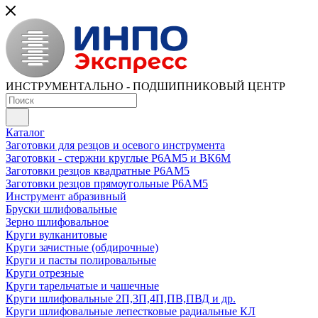
ИНСТРУМЕНТАЛЬНО - ПОДШИПНИКОВЫЙ ЦЕНТР
Каталог
Заготовки для резцов и осевого инструмента
Заготовки - стержни круглые Р6АМ5 и ВК6М
Заготовки резцов квадратные Р6АМ5
Заготовки резцов прямоугольные Р6АМ5
Инструмент абразивный
Бруски шлифовальные
Зерно шлифовальное
Круги вулканитовые
Круги зачистные (обдирочные)
Круги и пасты полировальные
Круги отрезные
Круги тарельчатые и чашечные
Круги шлифовальные 2П,3П,4П,ПВ,ПВД и др.
Круги шлифовальные лепестковые радиальные КЛ