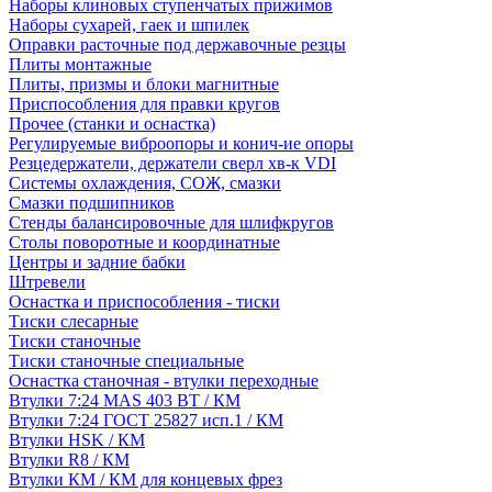
Наборы клиновых ступенчатых прижимов
Наборы сухарей, гаек и шпилек
Оправки расточные под державочные резцы
Плиты монтажные
Плиты, призмы и блоки магнитные
Приспособления для правки кругов
Прочее (станки и оснастка)
Регулируемые виброопоры и конич-ие опоры
Резцедержатели, держатели сверл хв-к VDI
Системы охлаждения, СОЖ, смазки
Смазки подшипников
Стенды балансировочные для шлифкругов
Столы поворотные и координатные
Центры и задние бабки
Штревели
Оснастка и приспособления - тиски
Тиски слесарные
Тиски станочные
Тиски станочные специальные
Оснастка станочная - втулки переходные
Втулки 7:24 MAS 403 BT / КМ
Втулки 7:24 ГОСТ 25827 исп.1 / КМ
Втулки HSK / КМ
Втулки R8 / КМ
Втулки КМ / КМ для концевых фрез