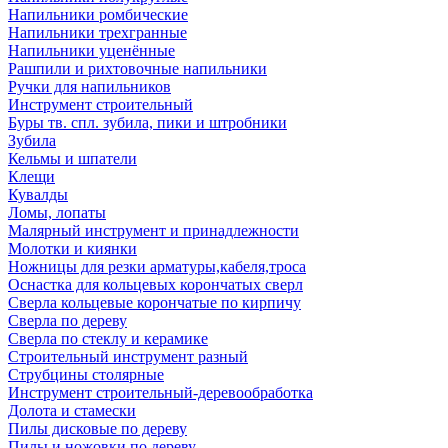
Напильники ромбические
Напильники трехгранные
Напильники уценённые
Рашпили и рихтовочные напильники
Ручки для напильников
Инструмент строительный
Буры тв. спл. зубила, пики и штробники
Зубила
Кельмы и шпатели
Клещи
Кувалды
Ломы, лопаты
Малярный инструмент и принадлежности
Молотки и киянки
Ножницы для резки арматуры,кабеля,троса
Оснастка для кольцевых корончатых сверл
Сверла кольцевые корончатые по кирпичу
Сверла по дереву
Сверла по стеклу и керамике
Строительный инструмент разный
Струбцины столярные
Инструмент строительный-деревообработка
Долота и стамески
Пилы дисковые по дереву
Пилы и ножовки по дереву