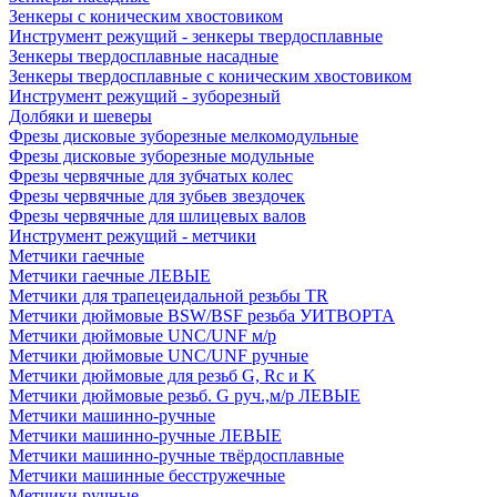
Зенкеры с коническим хвостовиком
Инструмент режущий - зенкеры твердосплавные
Зенкеры твердосплавные насадные
Зенкеры твердосплавные с коническим хвостовиком
Инструмент режущий - зуборезный
Долбяки и шеверы
Фрезы дисковые зуборезные мелкомодульные
Фрезы дисковые зуборезные модульные
Фрезы червячные для зубчатых колес
Фрезы червячные для зубьев звездочек
Фрезы червячные для шлицевых валов
Инструмент режущий - метчики
Метчики гаечные
Метчики гаечные ЛЕВЫЕ
Метчики для трапецеидальной резьбы TR
Метчики дюймовые BSW/BSF резьба УИТВОРТА
Метчики дюймовые UNC/UNF м/р
Метчики дюймовые UNC/UNF ручные
Метчики дюймовые для резьб G, Rc и K
Метчики дюймовые резьб. G руч.,м/р ЛЕВЫЕ
Метчики машинно-ручные
Метчики машинно-ручные ЛЕВЫЕ
Метчики машинно-ручные твёрдосплавные
Метчики машинные бесстружечные
Метчики ручные