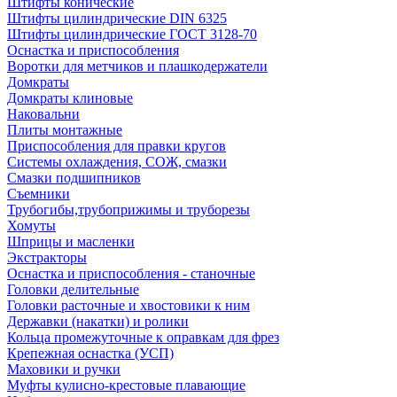
Штифты конические
Штифты цилиндрические DIN 6325
Штифты цилиндрические ГОСТ 3128-70
Оснастка и приспособления
Воротки для метчиков и плашкодержатели
Домкраты
Домкраты клиновые
Наковальни
Плиты монтажные
Приспособления для правки кругов
Системы охлаждения, СОЖ, смазки
Смазки подшипников
Съемники
Трубогибы,трубоприжимы и труборезы
Хомуты
Шприцы и масленки
Экстракторы
Оснастка и приспособления - станочные
Головки делительные
Головки расточные и хвостовики к ним
Державки (накатки) и ролики
Кольца промежуточные к оправкам для фрез
Крепежная оснастка (УСП)
Маховики и ручки
Муфты кулисно-крестовые плавающие