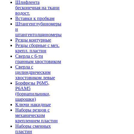
Шлифлента
бесконечная на ткани
водост.
Вставки к пробкам
Штангенглубиномеры
и
штангентолщиномеры
Резцы контурные
Резцы сборные с мех.
крепл. пластин
Сверла с 6-ти
гранным хвостовиком
Сверла с
цилиндрическим
хвостовиком левые
Борфрезы Р6М5,
Р6АМ5
(борнапильники,
шарошки)
Ключи накидные
Наборы резцов с
механическим
креплением пластин
Наборы сменных
пластин