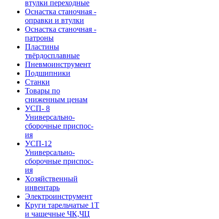
втулки переходные
Оснастка станочная -
оправки и втулки
Оснастка станочная -
патроны
Пластины
твёрдосплавные
Пневмоинструмент
Подшипники
Станки
Товары по
сниженным ценам
УСП- 8
Универсально-
сборочные приспос-
ия
УСП-12
Универсально-
сборочные приспос-
ия
Хозяйственный
инвентарь
Электроинструмент
Круги тарельчатые 1Т
и чашечные ЧК,ЧЦ