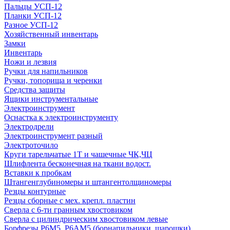
Пальцы УСП-12
Планки УСП-12
Разное УСП-12
Хозяйственный инвентарь
Замки
Инвентарь
Ножи и лезвия
Ручки для напильников
Ручки, топорища и черенки
Средства защиты
Ящики инструментальные
Электроинструмент
Оснастка к электроинструменту
Электродрели
Электроинструмент разный
Электроточило
Круги тарельчатые 1Т и чашечные ЧК,ЧЦ
Шлифлента бесконечная на ткани водост.
Вставки к пробкам
Штангенглубиномеры и штангентолщиномеры
Резцы контурные
Резцы сборные с мех. крепл. пластин
Сверла с 6-ти гранным хвостовиком
Сверла с цилиндрическим хвостовиком левые
Борфрезы Р6М5, Р6АМ5 (борнапильники, шарошки)