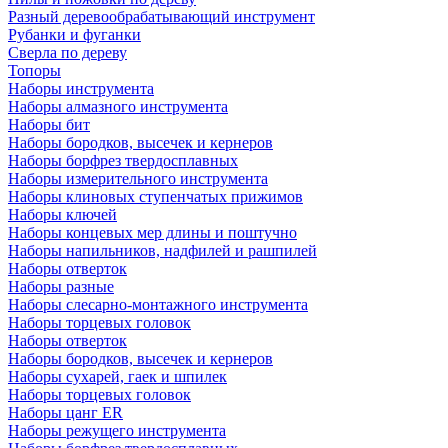
Разный деревообрабатывающий инструмент
Рубанки и фуганки
Сверла по дереву
Топоры
Наборы инструмента
Наборы алмазного инструмента
Наборы бит
Наборы бородков, высечек и кернеров
Наборы борфрез твердосплавных
Наборы измерительного инструмента
Наборы клиновых ступенчатых прижимов
Наборы ключей
Наборы концевых мер длины и поштучно
Наборы напильников, надфилей и рашпилей
Наборы отверток
Наборы разные
Наборы слесарно-монтажного инструмента
Наборы торцевых головок
Наборы отверток
Наборы бородков, высечек и кернеров
Наборы сухарей, гаек и шпилек
Наборы торцевых головок
Наборы цанг ER
Наборы режущего инструмента