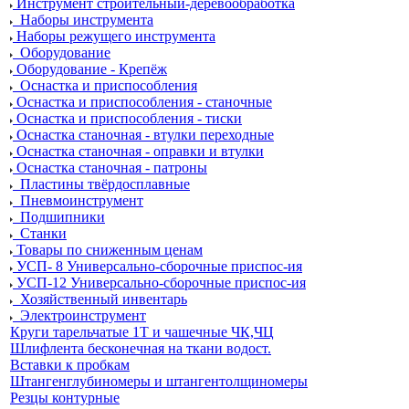
Инструмент строительный-деревообработка
Наборы инструмента
Наборы режущего инструмента
Оборудование
Оборудование - Крепёж
Оснастка и приспособления
Оснастка и приспособления - станочные
Оснастка и приспособления - тиски
Оснастка станочная - втулки переходные
Оснастка станочная - оправки и втулки
Оснастка станочная - патроны
Пластины твёрдосплавные
Пневмоинструмент
Подшипники
Станки
Товары по сниженным ценам
УСП- 8 Универсально-сборочные приспос-ия
УСП-12 Универсально-сборочные приспос-ия
Хозяйственный инвентарь
Электроинструмент
Круги тарельчатые 1Т и чашечные ЧК,ЧЦ
Шлифлента бесконечная на ткани водост.
Вставки к пробкам
Штангенглубиномеры и штангентолщиномеры
Резцы контурные