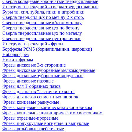
Сверла кольцевые корончатые твердосплавные
Инструмент режущий - сверла твердосплавные
Буры тв. спл. зубила, пики и штробники
Сверла тверд.спл ц/х по мет-лу 2-х стор.
Сверла твердосплавные к/х по металлу
Сверла твердосплавные ц/х по бетону
Сверла твердосплавные ц/х по металлу
Сверла твердосплавные центровочные
Инструмент режущий - фрезы
Борфрезы Р6М5 (борнапильники, шарошки)
Наборы фрез
Ножи к фрезам
Фрезы дисковые 3-х сторонние
Фрезы дисковые зуборезные мелкомодульные
Фрезы дисковые зуборезные модульные
Фрезы дисковые пазовые
Фрезы для Т-образных пазов
Фрезы для пазов "ласточкин хвост"
Фрезы для пазов сегментных шпонок
Фрезы концевые радиусные
Фрезы концевые с коническим хвостовиком
Фрезы концевые с цилиндрическим хвостовиком
Фрезы отрезные-прорезные
Фрезы полукруглые вогнутые и выпуклые
Фрезы резьбовые гребёнчатые