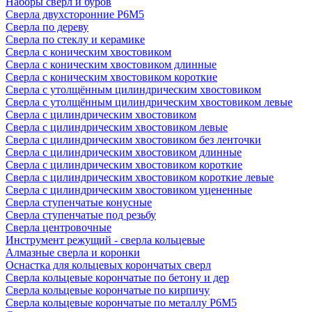
Наборы сверл и буров
Сверла двухсторонние Р6М5
Сверла по дереву
Сверла по стеклу и керамике
Сверла с коническим хвостовиком
Сверла с коническим хвостовиком длинные
Сверла с коническим хвостовиком короткие
Сверла с утолщённым цилиндрическим хвостовиком
Сверла с утолщённым цилиндрическим хвостовиком левые
Сверла с цилиндрическим хвостовиком
Сверла с цилиндрическим хвостовиком левые
Сверла с цилиндрическим хвостовиком без ленточки
Сверла с цилиндрическим хвостовиком длинные
Сверла с цилиндрическим хвостовиком короткие
Сверла с цилиндрическим хвостовиком короткие левые
Сверла с цилиндрическим хвостовиком уцененные
Сверла ступенчатые конусные
Сверла ступенчатые под резьбу
Сверла центровочные
Инструмент режущий - сверла кольцевые
Алмазные сверла и коронки
Оснастка для кольцевых корончатых сверл
Сверла кольцевые корончатые по бетону и дер
Сверла кольцевые корончатые по кирпичу
Сверла кольцевые корончатые по металлу Р6М5