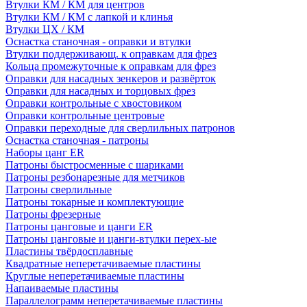
Втулки КМ / КМ для центров
Втулки КМ / КМ с лапкой и клинья
Втулки ЦХ / КМ
Оснастка станочная - оправки и втулки
Втулки поддерживающ. к оправкам для фрез
Кольца промежуточные к оправкам для фрез
Оправки для насадных зенкеров и развёрток
Оправки для насадных и торцовых фрез
Оправки контрольные с хвостовиком
Оправки контрольные центровые
Оправки переходные для сверлильных патронов
Оснастка станочная - патроны
Наборы цанг ER
Патроны быстросменные с шариками
Патроны резбонарезные для метчиков
Патроны сверлильные
Патроны токарные и комплектующие
Патроны фрезерные
Патроны цанговые и цанги ER
Патроны цанговые и цанги-втулки перех-ые
Пластины твёрдосплавные
Квадратные неперетачиваемые пластины
Круглые неперетачиваемые пластины
Напаиваемые пластины
Параллелограмм неперетачиваемые пластины