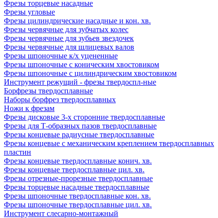
Фрезы торцевые насадные
Фрезы угловые
Фрезы цилиндрические насадные и кон. хв.
Фрезы червячные для зубчатых колес
Фрезы червячные для зубьев звездочек
Фрезы червячные для шлицевых валов
Фрезы шпоночные к/х уцененные
Фрезы шпоночные с коническим хвостовиком
Фрезы шпоночные с цилиндрическим хвостовиком
Инструмент режущий - фрезы твердоспл-ные
Борфрезы твердосплавные
Наборы борфрез твердосплавных
Ножи к фрезам
Фрезы дисковые 3-х сторонние твердосплавные
Фрезы для Т-образных пазов твердосплавные
Фрезы концевые радиусные твердосплавные
Фрезы концевые с механическим креплением твердосплавных
пластин
Фрезы концевые твердосплавные конич. хв.
Фрезы концевые твердосплавные цил. хв.
Фрезы отрезные-прорезные твердосплавные
Фрезы торцевые насадные твердосплавные
Фрезы шпоночные твердосплавные кон. хв.
Фрезы шпоночные твердосплавные цил. хв.
Инструмент слесарно-монтажный