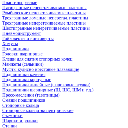
Пластины разные
Пятигранные неперетачиваемые пластины
Ромбические неперетачиваемые пластины
Трехгранные ломаные неперетач. пластины
Трехгранные неперетачиваемые пластины
Шестигранные неперетачиваемые пластины
Пневмоинструмент
Гайковерты и винтоверты
Хомуты
Подшипники
Головки шарнирные
Клещи для снятия стопорных колец
Манжеты (сальники)
Муфты кулисно-крестовые плавающие
Подшипники качения
Подшипники корпусные
Подшипники линейные (шариковые втулки)
Подшипники шарнирные (Ш, ШС, ШМ и т.д.)
Пресс-масленки (тавотницы)
Смазки подшипников
Стопорные кольца
Стопорные кольца эксцентрические
Съемники
Шарики и ролики
Станки