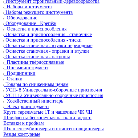
Инструмент строительный-деревообработка
Наборы инструмента
Наборы режущего инструмента
Оборудование
Оборудование - Крепёж
Оснастка и приспособления
Оснастка и приспособления - станочные
Оснастка и приспособления - тиски
Оснастка станочная - втулки переходные
Оснастка станочная - оправки и втулки
Оснастка станочная - патроны
Пластины твёрдосплавные
Пневмоинструмент
Подшипники
Станки
Товары по сниженным ценам
УСП- 8 Универсально-сборочные приспос-ия
УСП-12 Универсально-сборочные приспос-ия
Хозяйственный инвентарь
Электроинструмент
Круги тарельчатые 1Т и чашечные ЧК,ЧЦ
Шлифлента бесконечная на ткани водост.
Вставки к пробкам
Штангенглубиномеры и штангентолщиномеры
Резцы контурные