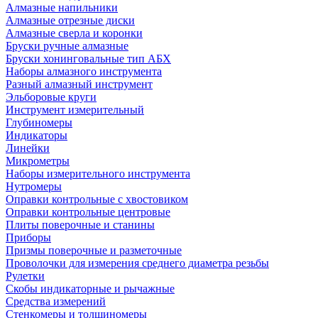
Алмазные напильники
Алмазные отрезные диски
Алмазные сверла и коронки
Бруски ручные алмазные
Бруски хонинговальные тип АБХ
Наборы алмазного инструмента
Разный алмазный инструмент
Эльборовые круги
Инструмент измерительный
Глубиномеры
Индикаторы
Линейки
Микрометры
Наборы измерительного инструмента
Нутромеры
Оправки контрольные с хвостовиком
Оправки контрольные центровые
Плиты поверочные и станины
Приборы
Призмы поверочные и разметочные
Проволочки для измерения среднего диаметра резьбы
Рулетки
Скобы индикаторные и рычажные
Средства измерений
Стенкомеры и толщиномеры