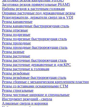
Заготовки резцов квадратные Р6АМ5
Заготовки резцов прямоугольные Р6АМ5
Наборы резцов к расточным головкам
Оправки расточные под державочные резцы
Резцедержатели, держатели сверл хв-к VDI
Резцы канавочные
Резцы канавочные быстрорежущая сталь
Резцы отрезные
Резцы подрезные
Резцы подрезные быстрорежущая сталь
Резцы проходные
Резцы проходные быстрорежущая сталь
Резцы разные
Резцы расточные
Резцы расточные быстрорежущая сталь
Резцы расточные державочные и для КРС
Резцы расточные к головкам
Резцы резьбовые
Резцы резьбовые быстрорежущая сталь
Резцы сборные с механическим креплением пластин
Резцы со вставками оснащенными СТМ
Резцы строгальные
Резцы чистовые широкие и специальные
Инструмент режущий - сверла
Алмазные сверла и коронки