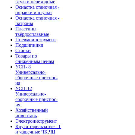
втулки переходные
Оснастка станочная -
оправки и втулки
Оснастка станочная -
патроны
Пластины
твёрдосплавные
Пневмоинструмент
Подшипники
Станки
Товары по
сниженным ценам
УСП- 8
Универсально-
сборочные приспос-
ия
УСП-12
Универсально-
сборочные приспос-
ия
Хозяйственный
инвентарь
Электроинструмент
Круги тарельчатые 1Т
и чашечные ЧК,ЧЦ