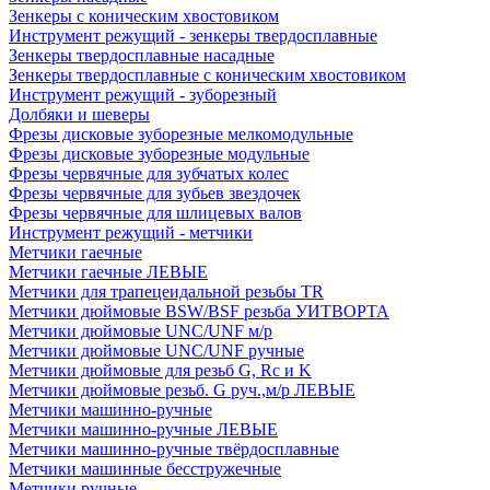
Зенкеры с коническим хвостовиком
Инструмент режущий - зенкеры твердосплавные
Зенкеры твердосплавные насадные
Зенкеры твердосплавные с коническим хвостовиком
Инструмент режущий - зуборезный
Долбяки и шеверы
Фрезы дисковые зуборезные мелкомодульные
Фрезы дисковые зуборезные модульные
Фрезы червячные для зубчатых колес
Фрезы червячные для зубьев звездочек
Фрезы червячные для шлицевых валов
Инструмент режущий - метчики
Метчики гаечные
Метчики гаечные ЛЕВЫЕ
Метчики для трапецеидальной резьбы TR
Метчики дюймовые BSW/BSF резьба УИТВОРТА
Метчики дюймовые UNC/UNF м/р
Метчики дюймовые UNC/UNF ручные
Метчики дюймовые для резьб G, Rc и K
Метчики дюймовые резьб. G руч.,м/р ЛЕВЫЕ
Метчики машинно-ручные
Метчики машинно-ручные ЛЕВЫЕ
Метчики машинно-ручные твёрдосплавные
Метчики машинные бесстружечные
Метчики ручные