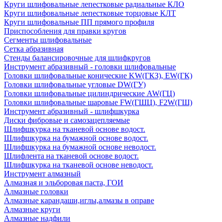
Круги шлифовальные лепестковые радиальные КЛО
Круги шлифовальные лепестковые торцовые КЛТ
Круги шлифовальные ПП прямого профиля
Приспособления для правки кругов
Сегменты шлифовальные
Сетка абразивная
Стенды балансировочные для шлифкругов
Инструмент абразивный - головки шлифовальные
Головки шлифовальные конические KW(ГКЗ), EW(ГК)
Головки шлифовальные угловые DW(ГУ)
Головки шлифовальные цилиндрические AW(ГЦ)
Головки шлифовальные шаровые FW(ГШЦ), F2W(ГШ)
Инструмент абразивный - шлифшкурка
Диски фибровые и самозацепляемые
Шлифшкурка на тканевой основе водост.
Шлифшкурка на бумажной основе водост.
Шлифшкурка на бумажной основе неводост.
Шлифлента на тканевой основе водост.
Шлифшкурка на тканевой основе неводост.
Инструмент алмазный
Алмазная и эльборовая паста, ГОИ
Алмазные головки
Алмазные карандаши,иглы,алмазы в оправе
Алмазные круги
Алмазные надфили