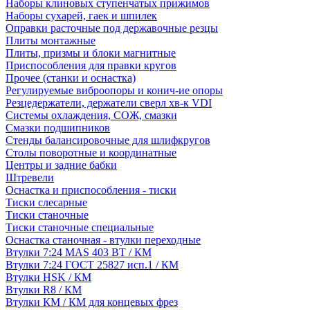
Наборы клиновых ступенчатых прижимов
Наборы сухарей, гаек и шпилек
Оправки расточные под державочные резцы
Плиты монтажные
Плиты, призмы и блоки магнитные
Приспособления для правки кругов
Прочее (станки и оснастка)
Регулируемые виброопоры и конич-ие опоры
Резцедержатели, держатели сверл хв-к VDI
Системы охлаждения, СОЖ, смазки
Смазки подшипников
Стенды балансировочные для шлифкругов
Столы поворотные и координатные
Центры и задние бабки
Штревели
Оснастка и приспособления - тиски
Тиски слесарные
Тиски станочные
Тиски станочные специальные
Оснастка станочная - втулки переходные
Втулки 7:24 MAS 403 BT / КМ
Втулки 7:24 ГОСТ 25827 исп.1 / КМ
Втулки HSK / КМ
Втулки R8 / КМ
Втулки КМ / КМ для концевых фрез