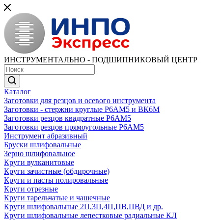
ИНСТРУМЕНТАЛЬНО - ПОДШИПНИКОВЫЙ ЦЕНТР
Каталог
Заготовки для резцов и осевого инструмента
Заготовки - стержни круглые Р6АМ5 и ВК6М
Заготовки резцов квадратные Р6АМ5
Заготовки резцов прямоугольные Р6АМ5
Инструмент абразивный
Бруски шлифовальные
Зерно шлифовальное
Круги вулканитовые
Круги зачистные (обдирочные)
Круги и пасты полировальные
Круги отрезные
Круги тарельчатые и чашечные
Круги шлифовальные 2П,3П,4П,ПВ,ПВД и др.
Круги шлифовальные лепестковые радиальные КЛ