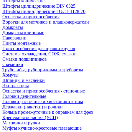
Штифты конические
Штифты цилиндрические DIN 6325
Штифты цилиндрические ГОСТ 3128-70
Оснастка и приспособления
Воротки для метчиков и плашкодержатели
Домкраты
Домкраты клиновые
Наковальни
Плиты монтажные
Приспособления для правки кругов
Системы охлаждения, СОЖ, смазки
Смазки подшипников
Съемники
Трубогибы,трубоприжимы и труборезы
Хомуты
Шприцы и масленки
Экстракторы
Оснастка и приспособления - станочные
Головки делительные
Головки расточные и хвостовики к ним
Державки (накатки) и ролики
Кольца промежуточные к оправкам для фрез
Крепежная оснастка (УСП)
Маховики и ручки
Муфты кулисно-крестовые плавающие