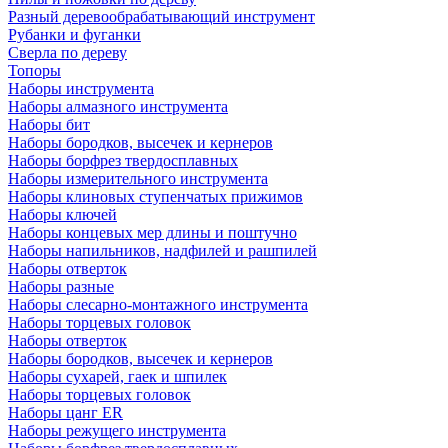
Разный деревообрабатывающий инструмент
Рубанки и фуганки
Сверла по дереву
Топоры
Наборы инструмента
Наборы алмазного инструмента
Наборы бит
Наборы бородков, высечек и кернеров
Наборы борфрез твердосплавных
Наборы измерительного инструмента
Наборы клиновых ступенчатых прижимов
Наборы ключей
Наборы концевых мер длины и поштучно
Наборы напильников, надфилей и рашпилей
Наборы отверток
Наборы разные
Наборы слесарно-монтажного инструмента
Наборы торцевых головок
Наборы отверток
Наборы бородков, высечек и кернеров
Наборы сухарей, гаек и шпилек
Наборы торцевых головок
Наборы цанг ER
Наборы режущего инструмента