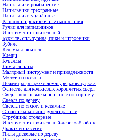
Напильники ромбические
Напильники трехгранные
Напильники уценённые
Рашпили и рихтовочные напильники
Ручки для напильников
Инструмент строительный
Буры тв. спл. зубила, пики и штробники
Зубила
Кельмы и шпатели
Клещи
Кувалды
Ломы, лопаты
Малярный инструмент и принадлежности
Молотки и киянки
Ножницы для резки арматуры,кабеля,троса
Оснастка для кольцевых корончатых сверл
Сверла кольцевые корончатые по кирпичу
Сверла по дереву
Сверла по стеклу и керамике
Строительный инструмент разный
Струбцины столярные
Инструмент строительный-деревообработка
Долота и стамески
Пилы дисковые по дереву
Пилы и ножовки по дереву