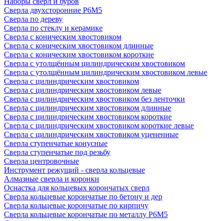
Наборы сверл и буров
Сверла двухсторонние Р6М5
Сверла по дереву
Сверла по стеклу и керамике
Сверла с коническим хвостовиком
Сверла с коническим хвостовиком длинные
Сверла с коническим хвостовиком короткие
Сверла с утолщённым цилиндрическим хвостовиком
Сверла с утолщённым цилиндрическим хвостовиком левые
Сверла с цилиндрическим хвостовиком
Сверла с цилиндрическим хвостовиком левые
Сверла с цилиндрическим хвостовиком без ленточки
Сверла с цилиндрическим хвостовиком длинные
Сверла с цилиндрическим хвостовиком короткие
Сверла с цилиндрическим хвостовиком короткие левые
Сверла с цилиндрическим хвостовиком уцененные
Сверла ступенчатые конусные
Сверла ступенчатые под резьбу
Сверла центровочные
Инструмент режущий - сверла кольцевые
Алмазные сверла и коронки
Оснастка для кольцевых корончатых сверл
Сверла кольцевые корончатые по бетону и дер
Сверла кольцевые корончатые по кирпичу
Сверла кольцевые корончатые по металлу Р6М5