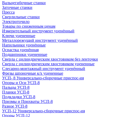
Вальцегибочные станки
Заточные станки
Пресса
Сверлильные станки
Электроточило
Товары по сниженным ценам
Измерительный инструмент уценённый
Ключи уцененные
Металлорежущий инструмент уценённый
Напильники уценённые
Оснастка уценённая
Подшипники уцененные
Сверла с цилиндрическим хвостовиком без ленточки
Сверла с цилиндрическим хвостовиком уцененные
Слесарно-монтажный инструмент уценённый
Фрезы шпоночные к/х уцененные
УСП- 8 Универсально-сборочные приспос-ия
Опоры и Оси УСП-8
Пальцы УСП-8
Планки УСП-8
Подкладки УСП-8
Призмы и Прихваты УСП-8
Разное УСП-8
УСП-12 Универсально-сборочные приспос-ия
Опоры УСП-12