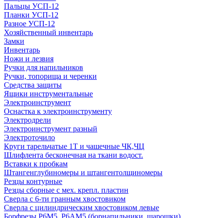
Пальцы УСП-12
Планки УСП-12
Разное УСП-12
Хозяйственный инвентарь
Замки
Инвентарь
Ножи и лезвия
Ручки для напильников
Ручки, топорища и черенки
Средства защиты
Ящики инструментальные
Электроинструмент
Оснастка к электроинструменту
Электродрели
Электроинструмент разный
Электроточило
Круги тарельчатые 1Т и чашечные ЧК,ЧЦ
Шлифлента бесконечная на ткани водост.
Вставки к пробкам
Штангенглубиномеры и штангентолщиномеры
Резцы контурные
Резцы сборные с мех. крепл. пластин
Сверла с 6-ти гранным хвостовиком
Сверла с цилиндрическим хвостовиком левые
Борфрезы Р6М5, Р6АМ5 (борнапильники, шарошки)