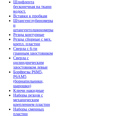
Шлифлента
бесконечная на ткани
водост.
Вставки к пробкам
Штангенглубиномеры
и
штангентолщиномеры
Резцы контурные
Резцы сборные с мех.
крепл. пластин
Сверла с 6-ти
гранным хвостовиком
Сверла с
цилиндрическим
хвостовиком левые
Борфрезы Р6М5,
Р6АМ5
(борнапильники,
шарошки)
Ключи накидные
Наборы резцов с
механическим
креплением пластин
Наборы сменных
пластин