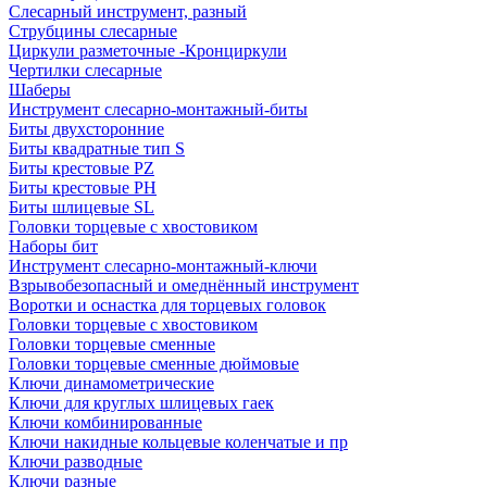
Слесарный инструмент, разный
Струбцины слесарные
Циркули разметочные -Кронциркули
Чертилки слесарные
Шаберы
Инструмент слесарно-монтажный-биты
Биты двухсторонние
Биты квадратные тип S
Биты крестовые РZ
Биты крестовые РН
Биты шлицевые SL
Головки торцевые с хвостовиком
Наборы бит
Инструмент слесарно-монтажный-ключи
Взрывобезопасный и омеднённый инструмент
Воротки и оснаcтка для торцевых головок
Головки торцевые с хвостовиком
Головки торцевые сменные
Головки торцевые сменные дюймовые
Ключи динамометрические
Ключи для круглых шлицевых гаек
Ключи комбинированные
Ключи накидные кольцевые коленчатые и пр
Ключи разводные
Ключи разные