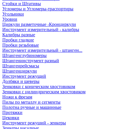
Стойки и Штативы
Угломеры и Угломеры-траспортиры
Угольники
Уровни
Циркули разметочные -Кронциркули
Инструмент измерительный - калибры
Калибры разные
Пробки гладкие
Пробки резьбовые
Инструмент измерительный - штанген...
Штангенглубиномеры
Штангенинструмент разный
Штангенрейсмасы
Штангенциркули
Инструмент режущий
Долбяки и шеверы
Зенковки с коническим хвостовиком
Зенковки с цилиндрическим хвостовиком
Ножи к фрезам
Пилы по металлу и сегменты
Полотна ручные и машинные
Протяжки
Цековки
Инструмент режущий - зенкеры
Зенкеры насадные