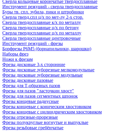
Сверла кольцевые корончатые твердосплавные
Инструмент режущий - сверла твердосплавные
Буры тв. спл. зубила, пики и штробники
Сверла тверд.спл ц/х по мет-лу 2-х стор.
Сверла твердосплавные к/х по металлу
Сверла твердосплавные ц/х по бетону
Сверла твердосплавные ц/х по металлу
Сверла твердосплавные центровочные
Инструмент режущий - фрезы
Борфрезы Р6М5 (борнапильники, шарошки)
Наборы фрез
Ножи к фрезам
Фрезы дисковые 3-х сторонние
Фрезы дисковые зуборезные мелкомодульные
Фрезы дисковые зуборезные модульные
Фрезы дисковые пазовые
Фрезы для Т-образных пазов
Фрезы для пазов "ласточкин хвост"
Фрезы для пазов сегментных шпонок
Фрезы концевые радиусные
Фрезы концевые с коническим хвостовиком
Фрезы концевые с цилиндрическим хвостовиком
Фрезы отрезные-прорезные
Фрезы полукруглые вогнутые и выпуклые
Фрезы резьбовые гребёнчатые