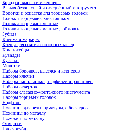
Бородки, высечки и кернеры
Взрывобезопасный и омеднённый инструмент
Воротки и оснаcтка для торцевых головок
Головки торцевые с хвостовиком
Головки торцевые сменные
Головки торцевые сменные дюймовые
Зубила
Клейма и маркеры
Клещи для снятия стопорных колец
Круглогубцы
Кувалды
Кусачки
Молотки
Наборы бородков, высечек и кернеров
Наборы ключей
Наборы напильников, надфилей и рашпилей
Наборы отверток
Наборы слесарно-монтажного инструмента
Наборы торцевых головок
Надфили
Ножницы для резки арматуры,кабеля,троса
Ножницы по металлу
Ножовки по металлу
Отвертки
Плоскогубцы