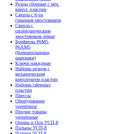
Резцы сборные с мех.
крепл. пластин
Сверла с 6-ти
гранным хвостовиком
Сверла с
цилиндрическим
хвостовиком левые
Борфрезы Р6М5,
Р6АМ5
(борнапильники,
шарошки)
Ключи накидные
Наборы резцов с
механическим
креплением пластин
Наборы сменных
пластин
Прессы
Оборудование
уценённое
Прочие товары
уценённые
Опоры и Оси УСП-8
Пальцы УСП-8
Планки УСП-8