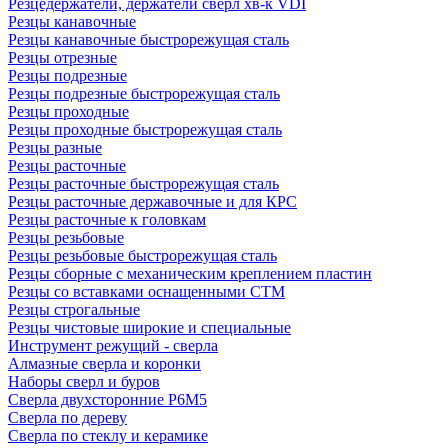
Резцедержатели, держатели сверл хв-к VDI
Резцы канавочные
Резцы канавочные быстрорежущая сталь
Резцы отрезные
Резцы подрезные
Резцы подрезные быстрорежущая сталь
Резцы проходные
Резцы проходные быстрорежущая сталь
Резцы разные
Резцы расточные
Резцы расточные быстрорежущая сталь
Резцы расточные державочные и для КРС
Резцы расточные к головкам
Резцы резьбовые
Резцы резьбовые быстрорежущая сталь
Резцы сборные с механическим креплением пластин
Резцы со вставками оснащенными СТМ
Резцы строгальные
Резцы чистовые широкие и специальные
Инструмент режущий - сверла
Алмазные сверла и коронки
Наборы сверл и буров
Сверла двухсторонние Р6М5
Сверла по дереву
Сверла по стеклу и керамике