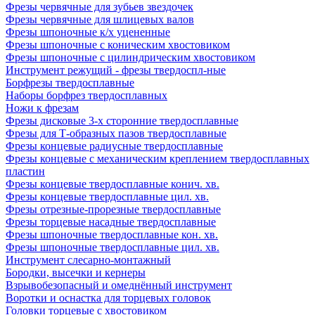
Фрезы червячные для зубьев звездочек
Фрезы червячные для шлицевых валов
Фрезы шпоночные к/х уцененные
Фрезы шпоночные с коническим хвостовиком
Фрезы шпоночные с цилиндрическим хвостовиком
Инструмент режущий - фрезы твердоспл-ные
Борфрезы твердосплавные
Наборы борфрез твердосплавных
Ножи к фрезам
Фрезы дисковые 3-х сторонние твердосплавные
Фрезы для Т-образных пазов твердосплавные
Фрезы концевые радиусные твердосплавные
Фрезы концевые с механическим креплением твердосплавных
пластин
Фрезы концевые твердосплавные конич. хв.
Фрезы концевые твердосплавные цил. хв.
Фрезы отрезные-прорезные твердосплавные
Фрезы торцевые насадные твердосплавные
Фрезы шпоночные твердосплавные кон. хв.
Фрезы шпоночные твердосплавные цил. хв.
Инструмент слесарно-монтажный
Бородки, высечки и кернеры
Взрывобезопасный и омеднённый инструмент
Воротки и оснаcтка для торцевых головок
Головки торцевые с хвостовиком