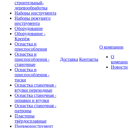
строительный-
деревообработка
Наборы инструмента
Наборы режущего
инструмента
Оборудование
Оборудование -
Крепёж
Оснастка и
О компании
приспособления
Оснастка и
О
приспособления -
Доставка
Контакты
компани
станочные
Новости
Оснастка и
приспособления -
тиски
Оснастка станочная -
втулки переходные
Оснастка станочная -
оправки и втулки
Оснастка станочная -
патроны
Пластины
твёрдосплавные
Пневмоинструмент