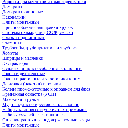
Воротки для метчиков и плашкодержатели
Домкраты
Домкраты клиновые
Наковальни
Плиты монтажные
Приспособления для правки кругов
Системы охлаждения, СОЖ, смазки
Смазки подшипников
Съемники
Трубогибы,трубоприжимы и труборезы
Хомуты
Шприцы и масленки
Экстракторы
Оснастка и приспособления - станочные
Головки делительные
Головки расточные и хвостовики к ним
Державки (накатки) и ролики
Кольца промежуточные к оправкам для фрез
Крепежная оснастка (УСП)
Маховики и ручки
Муфты кулисно-крестовые плавающие
Наборы клиновых ступенчатых прижимов
Наборы сухарей, гаек и шпилек
Оправки расточные под державочные резцы
Плиты монтажные