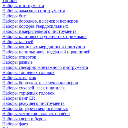
Топоры
Наборы инструмента
Наборы алмазного инструмента
Наборы бит
Наборы бородков, высечек и кернеров
Наборы борфрез твердосплавных
Наборы измерительного инструмента
Наборы клиновых ступенчатых прижимов
Наборы ключей
Наборы концевых мер длины и поштучно
Наборы напильников, надфилей и рашпилей
Наборы отверток
Наборы разные
Наборы слесарно-монтажного инструмента
Наборы торцевых головок
Наборы отверток
Наборы бородков, высечек и кернеров
Наборы сухарей, гаек и шпилек
Наборы торцевых головок
Наборы цанг ER
Наборы режущего инструмента
Наборы борфрез твердосплавных
Наборы метчиков, плашек и свёрл
Наборы сверл и буров
Наборы фрез