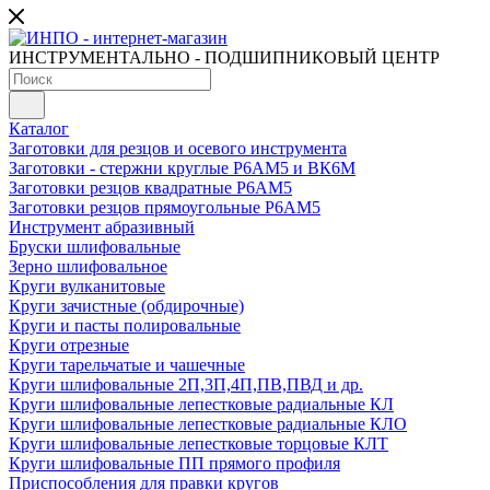
ИНСТРУМЕНТАЛЬНО - ПОДШИПНИКОВЫЙ ЦЕНТР
Каталог
Заготовки для резцов и осевого инструмента
Заготовки - стержни круглые Р6АМ5 и ВК6М
Заготовки резцов квадратные Р6АМ5
Заготовки резцов прямоугольные Р6АМ5
Инструмент абразивный
Бруски шлифовальные
Зерно шлифовальное
Круги вулканитовые
Круги зачистные (обдирочные)
Круги и пасты полировальные
Круги отрезные
Круги тарельчатые и чашечные
Круги шлифовальные 2П,3П,4П,ПВ,ПВД и др.
Круги шлифовальные лепестковые радиальные КЛ
Круги шлифовальные лепестковые радиальные КЛО
Круги шлифовальные лепестковые торцовые КЛТ
Круги шлифовальные ПП прямого профиля
Приспособления для правки кругов