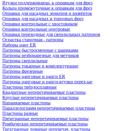
Втулки поддерживающ. к оправкам для фрез
Кольца промежуточные к оправкам для фрез
Оправки для насадных зенкеров и развёрток
Оправки для насадных и торцовых фрез
Оправки контрольные с хвостовиком
Оправки контрольные центровые
Оправки переходные для сверлильных патронов
Оснастка станочная - патроны
Наборы цанг ER
Патроны быстросменные с шариками
Патроны резбонарезные для метчиков
Патроны сверлильные
Патроны токарные и комплектующие
Патроны фрезерные
Патроны цанговые и цанги ER
Патроны цанговые и цанги-втулки перех-ые
Пластины твёрдосплавные
Квадратные неперетачиваемые пластины
Круглые неперетачиваемые пластины
Напаиваемые пластины
Параллелограмм неперетачиваемые пластины
Пластины разные
Пятигранные неперетачиваемые пластины
Ромбические неперетачиваемые пластины
Трехгранные ломаные неперетач. пластины