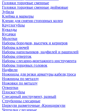
Головки торцевые сменные
Головки торцевые сменные дюймовые
Зубила
Клейма и маркеры
Клещи для снятия стопорных колец
Круглогубцы
Кувалды
Кусачки
Молотки
Наборы бородков, высечек и кернеров
Наборы ключей
Наборы напильников, надфилей и рашпилей
Наборы отверток
Наборы слесарно-монтажного инструмента
Наборы торцевых головок
Надфили
Ножницы для резки арматуры,кабеля,троса
Ножницы по металлу
Ножовки по металлу
Отвертки
Плоскогубцы
Слесарный инструмент, разный
Струбцины слесарные
Циркули разметочные -Кронциркули
Чертилки слесарные