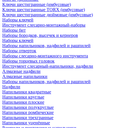
Ключи шестигранные (имбусовые)
Ключи шестигранные TORX (имбусовые)
Ключи шестигранные дюймовые (имбусовые)
Наборы ключей
Инструмент слесарно-монтажный-наборы
Наборы бит
Наборы бородков, высечек и кернеров
Наборы ключей
Наборы напильников, надфилей и рашпилей
Наборы отверток
Наборы слесарно-монтажного инструмента
Наборы торцевых головок
Инструмент слесарный-напильники, надфили
Алмазные надфили
Алмазные напильники
Наборы напильников, надфилей и рашпилей
Надфили
Напильники квадратные
Напильники круглые
Напильники плоские
Напильники полукруглые
Напильники ромбические
Напильники трехгранные
Напильники уценённые
Рашпили и рихтовочные напильники