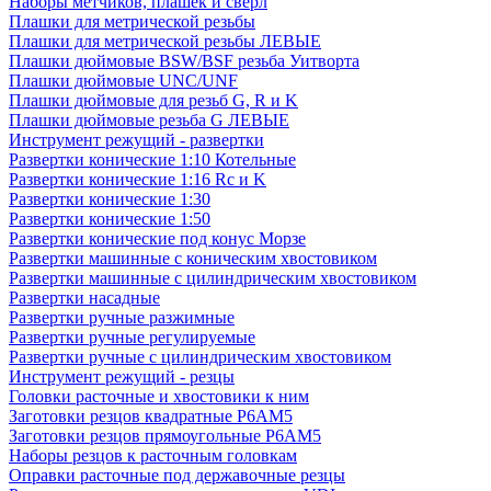
Наборы метчиков, плашек и свёрл
Плашки для метрической резьбы
Плашки для метрической резьбы ЛЕВЫЕ
Плашки дюймовые BSW/BSF резьба Уитворта
Плашки дюймовые UNC/UNF
Плашки дюймовые для резьб G, R и K
Плашки дюймовые резьба G ЛЕВЫЕ
Инструмент режущий - развертки
Развертки конические 1:10 Котельные
Развертки конические 1:16 Rc и K
Развертки конические 1:30
Развертки конические 1:50
Развертки конические под конус Морзе
Развертки машинные с коническим хвостовиком
Развертки машинные с цилиндрическим хвостовиком
Развертки насадные
Развертки ручные разжимные
Развертки ручные регулируемые
Развертки ручные с цилиндрическим хвостовиком
Инструмент режущий - резцы
Головки расточные и хвостовики к ним
Заготовки резцов квадратные Р6АМ5
Заготовки резцов прямоугольные Р6АМ5
Наборы резцов к расточным головкам
Оправки расточные под державочные резцы