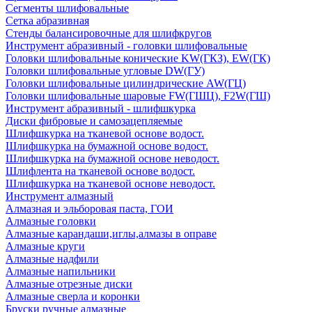
Сегменты шлифовальные
Сетка абразивная
Стенды балансировочные для шлифкругов
Инструмент абразивный - головки шлифовальные
Головки шлифовальные конические KW(ГКЗ), EW(ГК)
Головки шлифовальные угловые DW(ГУ)
Головки шлифовальные цилиндрические AW(ГЦ)
Головки шлифовальные шаровые FW(ГШЦ), F2W(ГШ)
Инструмент абразивный - шлифшкурка
Диски фибровые и самозацепляемые
Шлифшкурка на тканевой основе водост.
Шлифшкурка на бумажной основе водост.
Шлифшкурка на бумажной основе неводост.
Шлифлента на тканевой основе водост.
Шлифшкурка на тканевой основе неводост.
Инструмент алмазный
Алмазная и эльборовая паста, ГОИ
Алмазные головки
Алмазные карандаши,иглы,алмазы в оправе
Алмазные круги
Алмазные надфили
Алмазные напильники
Алмазные отрезные диски
Алмазные сверла и коронки
Бруски ручные алмазные