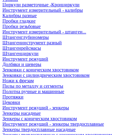
Циркули разметочные -Кронциркули
Инструмент измерительный - калибры
Калибры разные
Пробки гладкие
Пробки резьбовые
Инструмент измерительный - штанген...
Штангенглубиномеры
Штангенинструмент разный
Штангенрейсмасы
Штангенциркули
Инструмент режущий
Долбяки и шеверы
Зенковки с коническим хвостовиком
Зенковки с цилиндрическим хвостовиком
Ножи к фрезам
Пилы по металлу и сегменты
Полотна ручные и машинные
Протяжки
Цековки
Инструмент режущий - зенкеры
Зенкеры насадные
Зенкеры с коническим хвостовиком
Инструмент режущий - зенкеры твердосплавные
Зенкеры твердосплавные насадные
Зенкеры твердосплавные с коническим хвостовиком