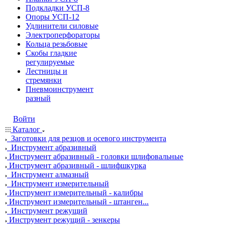
Подкладки УСП-8
Опоры УСП-12
Удлинители силовые
Электроперфораторы
Кольца резьбовые
Скобы гладкие
регулируемые
Лестницы и
стремянки
Пневмоинструмент
разный
Войти
Каталог
Заготовки для резцов и осевого инструмента
Инструмент абразивный
Инструмент абразивный - головки шлифовальные
Инструмент абразивный - шлифшкурка
Инструмент алмазный
Инструмент измерительный
Инструмент измерительный - калибры
Инструмент измерительный - штанген...
Инструмент режущий
Инструмент режущий - зенкеры