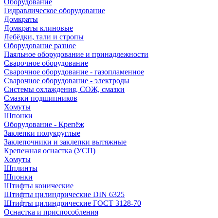
Оборудование
Гидравлическое оборудование
Домкраты
Домкраты клиновые
Лебёдки, тали и стропы
Оборудование разное
Паяльное оборудование и принадлежности
Сварочное оборудование
Сварочное оборудование - газопламенное
Сварочное оборудование - электроды
Системы охлаждения, СОЖ, смазки
Смазки подшипников
Хомуты
Шпонки
Оборудование - Крепёж
Заклепки полукруглые
Заклепочники и заклепки вытяжные
Крепежная оснастка (УСП)
Хомуты
Шплинты
Шпонки
Штифты конические
Штифты цилиндрические DIN 6325
Штифты цилиндрические ГОСТ 3128-70
Оснастка и приспособления