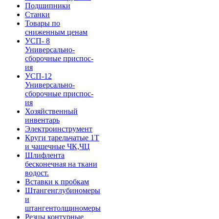
Подшипники
Станки
Товары по
сниженным ценам
УСП- 8
Универсально-
сборочные приспос-
ия
УСП-12
Универсально-
сборочные приспос-
ия
Хозяйственный
инвентарь
Электроинструмент
Круги тарельчатые 1Т
и чашечные ЧК,ЧЦ
Шлифлента
бесконечная на ткани
водост.
Вставки к пробкам
Штангенглубиномеры
и
штангентолщиномеры
Резцы контурные