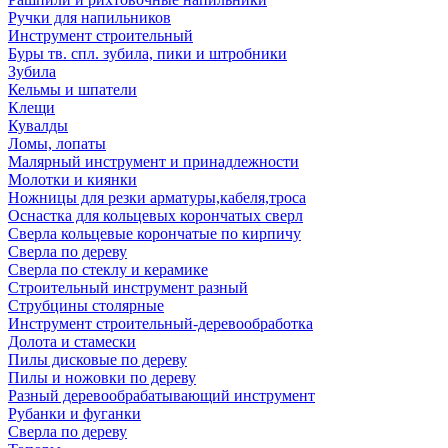
Ручки для напильников
Инструмент строительный
Буры тв. спл. зубила, пики и штробники
Зубила
Кельмы и шпатели
Клещи
Кувалды
Ломы, лопаты
Малярный инструмент и принадлежности
Молотки и киянки
Ножницы для резки арматуры,кабеля,троса
Оснастка для кольцевых корончатых сверл
Сверла кольцевые корончатые по кирпичу
Сверла по дереву
Сверла по стеклу и керамике
Строительный инструмент разный
Струбцины столярные
Инструмент строительный-деревообработка
Долота и стамески
Пилы дисковые по дереву
Пилы и ножовки по дереву
Разный деревообрабатывающий инструмент
Рубанки и фуганки
Сверла по дереву