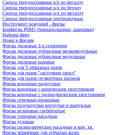
Сверла твердосплавные к/х по металлу
Сверла твердосплавные ц/х по бетону
Сверла твердосплавные ц/х по металлу
Сверла твердосплавные центровочные
Инструмент режущий - фрезы
Борфрезы Р6М5 (борнапильники, шарошки)
Наборы фрез
Ножи к фрезам
Фрезы дисковые 3-х сторонние
Фрезы дисковые зуборезные мелкомодульные
Фрезы дисковые зуборезные модульные
Фрезы дисковые пазовые
Фрезы для Т-образных пазов
Фрезы для пазов "ласточкин хвост"
Фрезы для пазов сегментных шпонок
Фрезы концевые радиусные
Фрезы концевые с коническим хвостовиком
Фрезы концевые с цилиндрическим хвостовиком
Фрезы отрезные-прорезные
Фрезы полукруглые вогнутые и выпуклые
Фрезы резьбовые гребёнчатые
Фрезы торцевые насадные
Фрезы угловые
Фрезы цилиндрические насадные и кон. хв.
Фрезы червячные для зубчатых колес