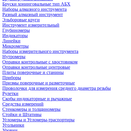
Бруски хонинговальные тип АБХ
Наборы алмазного инструмента
Разный алмазный инструмент
Эльборовые круги
Инструмент измерительный
Глубиномеры
Индикаторы
Линейки
Микрометры
Наборы измерительного инструмента
Нутромеры
Оправки контрольные с хвостовиком
Оправки контрольные центровые
Плиты поверочные и станины
Приборы
Призмы поверочные и разметочные
Проволочки для измерения среднего диаметра резьбы
Рулетки
Скобы индикаторные и рычажные
Средства измерений
Стенкомеры и толщиномеры
Стойки и Штативы
Угломеры и Угломеры-траспортиры
Угольники
Уровни