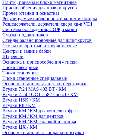
Плиты, призмы и блоки магнитные
Приспособления для правки кругов
Прочее (станки и оснастка)
Регулируемые виброопоры и конич-ие опоры
Резцедержатели, держатели сверл хв-к VDI
Системы охлаждения, СОЖ, смазки
Смазки подшипников
Стенды балансировочные для шлифкругов
Столы поворотные и координатные
Центры и задние бабки
Штревели
Оснастка и приспособления - тиски
Тиски слесарные
Тиски станочные
Тиски станочные специальные
Оснастка станочная - втулки переходные
Втулки 7:24 MAS 403 BT / КМ
Втулки 7:24 ГОСТ 25827 исп.1 / КМ
Втулки HSK / КМ
Втулки R8 / КМ
Втулки КМ / КМ для концевых фрез
Втулки КМ / КМ для центров
Втулки КМ / КМ с лапкой и клинья
Втулки ЦХ / КМ
Оснастка станочная - оправки и втулки