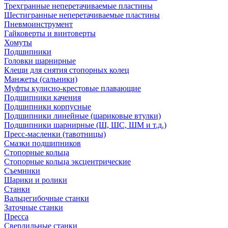
Трехгранные неперетачиваемые пластины
Шестигранные неперетачиваемые пластины
Пневмоинструмент
Гайковерты и винтоверты
Хомуты
Подшипники
Головки шарнирные
Клещи для снятия стопорных колец
Манжеты (сальники)
Муфты кулисно-крестовые плавающие
Подшипники качения
Подшипники корпусные
Подшипники линейные (шариковые втулки)
Подшипники шарнирные (Ш, ШС, ШМ и т.д.)
Пресс-масленки (тавотницы)
Смазки подшипников
Стопорные кольца
Стопорные кольца эксцентрические
Съемники
Шарики и ролики
Станки
Вальцегибочные станки
Заточные станки
Пресса
Сверлильные станки