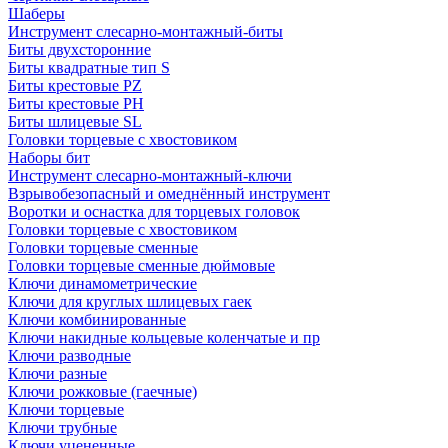
Шаберы
Инструмент слесарно-монтажный-биты
Биты двухсторонние
Биты квадратные тип S
Биты крестовые РZ
Биты крестовые РН
Биты шлицевые SL
Головки торцевые с хвостовиком
Наборы бит
Инструмент слесарно-монтажный-ключи
Взрывобезопасный и омеднённый инструмент
Воротки и оснаcтка для торцевых головок
Головки торцевые с хвостовиком
Головки торцевые сменные
Головки торцевые сменные дюймовые
Ключи динамометрические
Ключи для круглых шлицевых гаек
Ключи комбинированные
Ключи накидные кольцевые коленчатые и пр
Ключи разводные
Ключи разные
Ключи рожковые (гаечные)
Ключи торцевые
Ключи трубные
Ключи уцененные