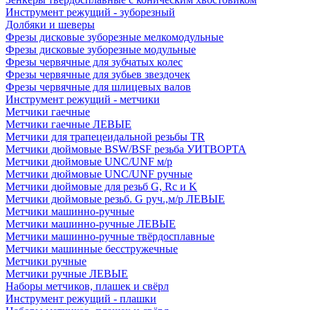
Инструмент режущий - зуборезный
Долбяки и шеверы
Фрезы дисковые зуборезные мелкомодульные
Фрезы дисковые зуборезные модульные
Фрезы червячные для зубчатых колес
Фрезы червячные для зубьев звездочек
Фрезы червячные для шлицевых валов
Инструмент режущий - метчики
Метчики гаечные
Метчики гаечные ЛЕВЫЕ
Метчики для трапецеидальной резьбы TR
Метчики дюймовые BSW/BSF резьба УИТВОРТА
Метчики дюймовые UNC/UNF м/р
Метчики дюймовые UNC/UNF ручные
Метчики дюймовые для резьб G, Rc и K
Метчики дюймовые резьб. G руч.,м/р ЛЕВЫЕ
Метчики машинно-ручные
Метчики машинно-ручные ЛЕВЫЕ
Метчики машинно-ручные твёрдосплавные
Метчики машинные бесстружечные
Метчики ручные
Метчики ручные ЛЕВЫЕ
Наборы метчиков, плашек и свёрл
Инструмент режущий - плашки