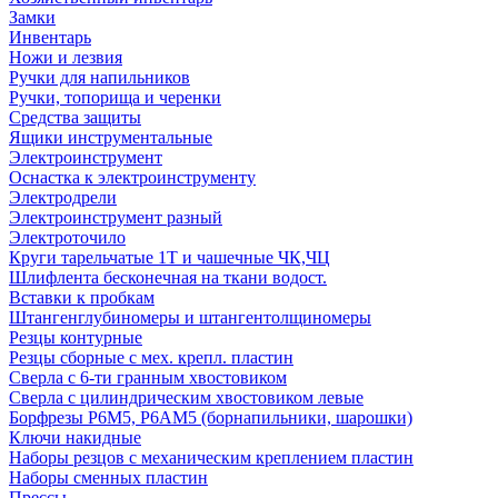
Замки
Инвентарь
Ножи и лезвия
Ручки для напильников
Ручки, топорища и черенки
Средства защиты
Ящики инструментальные
Электроинструмент
Оснастка к электроинструменту
Электродрели
Электроинструмент разный
Электроточило
Круги тарельчатые 1Т и чашечные ЧК,ЧЦ
Шлифлента бесконечная на ткани водост.
Вставки к пробкам
Штангенглубиномеры и штангентолщиномеры
Резцы контурные
Резцы сборные с мех. крепл. пластин
Сверла с 6-ти гранным хвостовиком
Сверла с цилиндрическим хвостовиком левые
Борфрезы Р6М5, Р6АМ5 (борнапильники, шарошки)
Ключи накидные
Наборы резцов с механическим креплением пластин
Наборы сменных пластин
Прессы