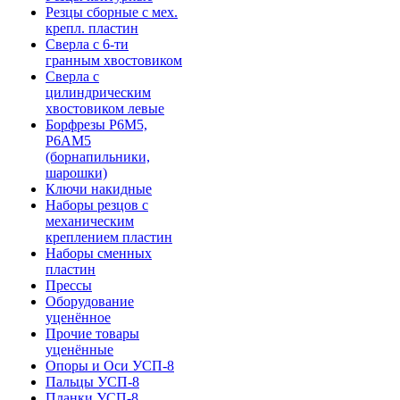
Резцы сборные с мех.
крепл. пластин
Сверла с 6-ти
гранным хвостовиком
Сверла с
цилиндрическим
хвостовиком левые
Борфрезы Р6М5,
Р6АМ5
(борнапильники,
шарошки)
Ключи накидные
Наборы резцов с
механическим
креплением пластин
Наборы сменных
пластин
Прессы
Оборудование
уценённое
Прочие товары
уценённые
Опоры и Оси УСП-8
Пальцы УСП-8
Планки УСП-8