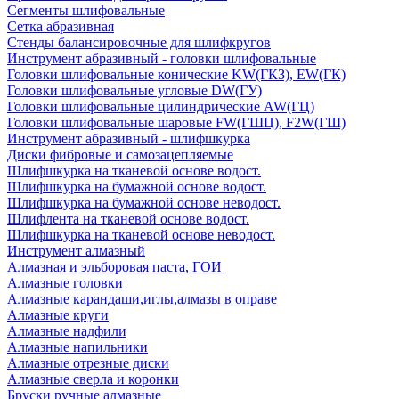
Сегменты шлифовальные
Сетка абразивная
Стенды балансировочные для шлифкругов
Инструмент абразивный - головки шлифовальные
Головки шлифовальные конические KW(ГКЗ), EW(ГК)
Головки шлифовальные угловые DW(ГУ)
Головки шлифовальные цилиндрические AW(ГЦ)
Головки шлифовальные шаровые FW(ГШЦ), F2W(ГШ)
Инструмент абразивный - шлифшкурка
Диски фибровые и самозацепляемые
Шлифшкурка на тканевой основе водост.
Шлифшкурка на бумажной основе водост.
Шлифшкурка на бумажной основе неводост.
Шлифлента на тканевой основе водост.
Шлифшкурка на тканевой основе неводост.
Инструмент алмазный
Алмазная и эльборовая паста, ГОИ
Алмазные головки
Алмазные карандаши,иглы,алмазы в оправе
Алмазные круги
Алмазные надфили
Алмазные напильники
Алмазные отрезные диски
Алмазные сверла и коронки
Бруски ручные алмазные