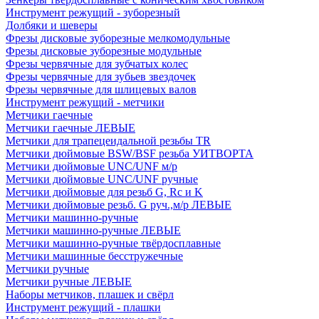
Инструмент режущий - зуборезный
Долбяки и шеверы
Фрезы дисковые зуборезные мелкомодульные
Фрезы дисковые зуборезные модульные
Фрезы червячные для зубчатых колес
Фрезы червячные для зубьев звездочек
Фрезы червячные для шлицевых валов
Инструмент режущий - метчики
Метчики гаечные
Метчики гаечные ЛЕВЫЕ
Метчики для трапецеидальной резьбы TR
Метчики дюймовые BSW/BSF резьба УИТВОРТА
Метчики дюймовые UNC/UNF м/р
Метчики дюймовые UNC/UNF ручные
Метчики дюймовые для резьб G, Rc и K
Метчики дюймовые резьб. G руч.,м/р ЛЕВЫЕ
Метчики машинно-ручные
Метчики машинно-ручные ЛЕВЫЕ
Метчики машинно-ручные твёрдосплавные
Метчики машинные бесстружечные
Метчики ручные
Метчики ручные ЛЕВЫЕ
Наборы метчиков, плашек и свёрл
Инструмент режущий - плашки