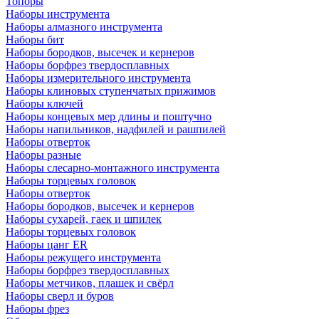
Топоры
Наборы инструмента
Наборы алмазного инструмента
Наборы бит
Наборы бородков, высечек и кернеров
Наборы борфрез твердосплавных
Наборы измерительного инструмента
Наборы клиновых ступенчатых прижимов
Наборы ключей
Наборы концевых мер длины и поштучно
Наборы напильников, надфилей и рашпилей
Наборы отверток
Наборы разные
Наборы слесарно-монтажного инструмента
Наборы торцевых головок
Наборы отверток
Наборы бородков, высечек и кернеров
Наборы сухарей, гаек и шпилек
Наборы торцевых головок
Наборы цанг ER
Наборы режущего инструмента
Наборы борфрез твердосплавных
Наборы метчиков, плашек и свёрл
Наборы сверл и буров
Наборы фрез