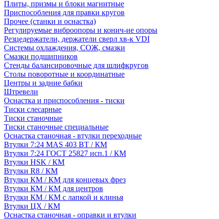
Плиты, призмы и блоки магнитные
Приспособления для правки кругов
Прочее (станки и оснастка)
Регулируемые виброопоры и конич-ие опоры
Резцедержатели, держатели сверл хв-к VDI
Системы охлаждения, СОЖ, смазки
Смазки подшипников
Стенды балансировочные для шлифкругов
Столы поворотные и координатные
Центры и задние бабки
Штревели
Оснастка и приспособления - тиски
Тиски слесарные
Тиски станочные
Тиски станочные специальные
Оснастка станочная - втулки переходные
Втулки 7:24 MAS 403 BT / КМ
Втулки 7:24 ГОСТ 25827 исп.1 / КМ
Втулки HSK / КМ
Втулки R8 / КМ
Втулки КМ / КМ для концевых фрез
Втулки КМ / КМ для центров
Втулки КМ / КМ с лапкой и клинья
Втулки ЦХ / КМ
Оснастка станочная - оправки и втулки