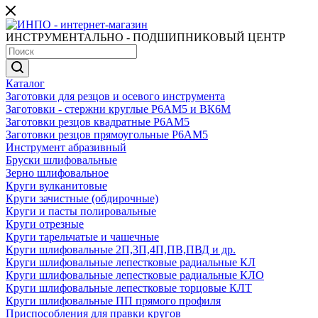
ИНСТРУМЕНТАЛЬНО - ПОДШИПНИКОВЫЙ ЦЕНТР
Каталог
Заготовки для резцов и осевого инструмента
Заготовки - стержни круглые Р6АМ5 и ВК6М
Заготовки резцов квадратные Р6АМ5
Заготовки резцов прямоугольные Р6АМ5
Инструмент абразивный
Бруски шлифовальные
Зерно шлифовальное
Круги вулканитовые
Круги зачистные (обдирочные)
Круги и пасты полировальные
Круги отрезные
Круги тарельчатые и чашечные
Круги шлифовальные 2П,3П,4П,ПВ,ПВД и др.
Круги шлифовальные лепестковые радиальные КЛ
Круги шлифовальные лепестковые радиальные КЛО
Круги шлифовальные лепестковые торцовые КЛТ
Круги шлифовальные ПП прямого профиля
Приспособления для правки кругов