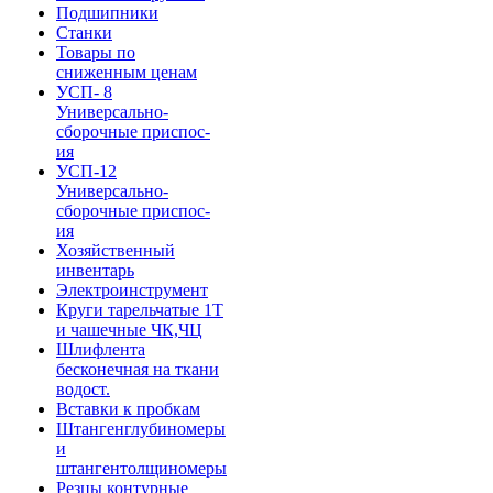
Подшипники
Станки
Товары по
сниженным ценам
УСП- 8
Универсально-
сборочные приспос-
ия
УСП-12
Универсально-
сборочные приспос-
ия
Хозяйственный
инвентарь
Электроинструмент
Круги тарельчатые 1Т
и чашечные ЧК,ЧЦ
Шлифлента
бесконечная на ткани
водост.
Вставки к пробкам
Штангенглубиномеры
и
штангентолщиномеры
Резцы контурные