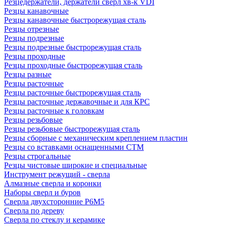
Резцедержатели, держатели сверл хв-к VDI
Резцы канавочные
Резцы канавочные быстрорежущая сталь
Резцы отрезные
Резцы подрезные
Резцы подрезные быстрорежущая сталь
Резцы проходные
Резцы проходные быстрорежущая сталь
Резцы разные
Резцы расточные
Резцы расточные быстрорежущая сталь
Резцы расточные державочные и для КРС
Резцы расточные к головкам
Резцы резьбовые
Резцы резьбовые быстрорежущая сталь
Резцы сборные с механическим креплением пластин
Резцы со вставками оснащенными СТМ
Резцы строгальные
Резцы чистовые широкие и специальные
Инструмент режущий - сверла
Алмазные сверла и коронки
Наборы сверл и буров
Сверла двухсторонние Р6М5
Сверла по дереву
Сверла по стеклу и керамике