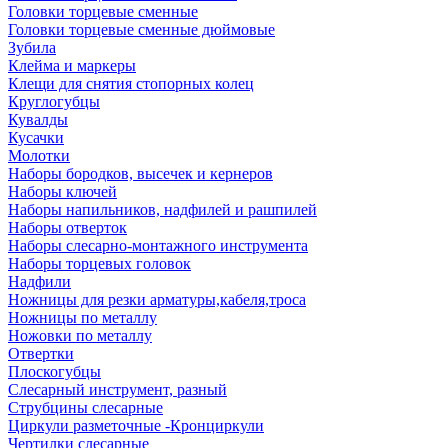
Головки торцевые сменные
Головки торцевые сменные дюймовые
Зубила
Клейма и маркеры
Клещи для снятия стопорных колец
Круглогубцы
Кувалды
Кусачки
Молотки
Наборы бородков, высечек и кернеров
Наборы ключей
Наборы напильников, надфилей и рашпилей
Наборы отверток
Наборы слесарно-монтажного инструмента
Наборы торцевых головок
Надфили
Ножницы для резки арматуры,кабеля,троса
Ножницы по металлу
Ножовки по металлу
Отвертки
Плоскогубцы
Слесарный инструмент, разный
Струбцины слесарные
Циркули разметочные -Кронциркули
Чертилки слесарные