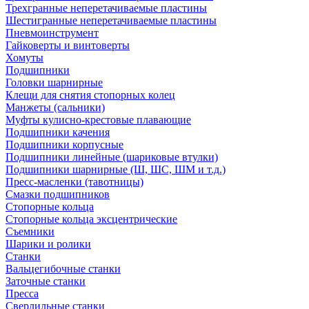
Трехгранные неперетачиваемые пластины
Шестигранные неперетачиваемые пластины
Пневмоинструмент
Гайковерты и винтоверты
Хомуты
Подшипники
Головки шарнирные
Клещи для снятия стопорных колец
Манжеты (сальники)
Муфты кулисно-крестовые плавающие
Подшипники качения
Подшипники корпусные
Подшипники линейные (шариковые втулки)
Подшипники шарнирные (Ш, ШС, ШМ и т.д.)
Пресс-масленки (тавотницы)
Смазки подшипников
Стопорные кольца
Стопорные кольца эксцентрические
Съемники
Шарики и ролики
Станки
Вальцегибочные станки
Заточные станки
Пресса
Сверлильные станки