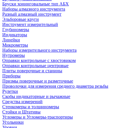
Бруски хонинговальные тип АБХ
Наборы алмазного инструмента
Разный алмазный инструмент
Эльборовые круги
Инструмент измерительный
Глубиномеры
Индикаторы
Линейки
Микрометры
Наборы измерительного инструмента
Нутромеры
Оправки контрольные с хвостовиком
Оправки контрольные центровые
Плиты поверочные и станины
Приборы
Призмы поверочные и разметочные
Проволочки для измерения среднего диаметра резьбы
Рулетки
Скобы индикаторные и рычажные
Средства измерений
Стенкомеры и толщиномеры
Стойки и Штативы
Угломеры и Угломеры-траспортиры
Угольники
Уровни