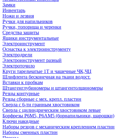
Замки
Инвентарь
Ножи и лезвия
Ручки для напильников
Ручки, топорища и черенки
Средства защиты
Ящики инструментальные
Электроинструмент
Оснастка к электроинструменту
Электродрели
Электроинструмент разный
Электроточило
Круги тарельчатые 1Т и чашечные ЧК,ЧЦ
Шлифлента бесконечная на ткани водост.
Вставки к пробкам
Штангенглубиномеры и штангентолщиномеры
Резцы контурные
Резцы сборные с мех. крепл. пластин
Сверла с 6-ти гранным хвостовиком
Сверла с цилиндрическим хвостовиком левые
Борфрезы Р6М5, Р6АМ5 (борнапильники, шарошки)
Ключи накидные
Наборы резцов с механическим креплением пластин
Наборы сменных пластин
Прессы