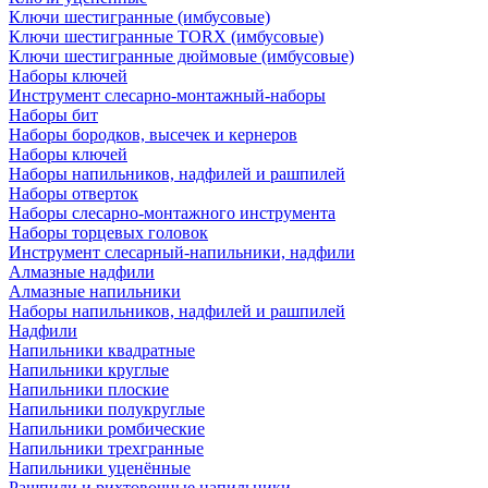
Ключи шестигранные (имбусовые)
Ключи шестигранные TORX (имбусовые)
Ключи шестигранные дюймовые (имбусовые)
Наборы ключей
Инструмент слесарно-монтажный-наборы
Наборы бит
Наборы бородков, высечек и кернеров
Наборы ключей
Наборы напильников, надфилей и рашпилей
Наборы отверток
Наборы слесарно-монтажного инструмента
Наборы торцевых головок
Инструмент слесарный-напильники, надфили
Алмазные надфили
Алмазные напильники
Наборы напильников, надфилей и рашпилей
Надфили
Напильники квадратные
Напильники круглые
Напильники плоские
Напильники полукруглые
Напильники ромбические
Напильники трехгранные
Напильники уценённые
Рашпили и рихтовочные напильники