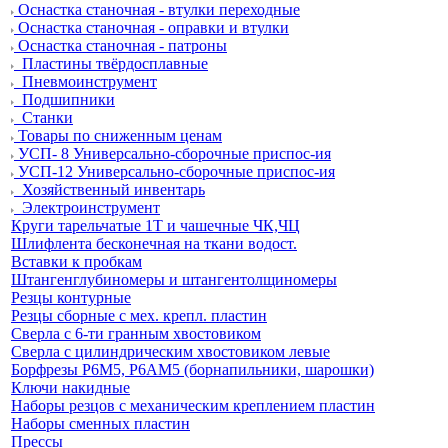
Оснастка станочная - втулки переходные
Оснастка станочная - оправки и втулки
Оснастка станочная - патроны
Пластины твёрдосплавные
Пневмоинструмент
Подшипники
Станки
Товары по сниженным ценам
УСП- 8 Универсально-сборочные приспос-ия
УСП-12 Универсально-сборочные приспос-ия
Хозяйственный инвентарь
Электроинструмент
Круги тарельчатые 1Т и чашечные ЧК,ЧЦ
Шлифлента бесконечная на ткани водост.
Вставки к пробкам
Штангенглубиномеры и штангентолщиномеры
Резцы контурные
Резцы сборные с мех. крепл. пластин
Сверла с 6-ти гранным хвостовиком
Сверла с цилиндрическим хвостовиком левые
Борфрезы Р6М5, Р6АМ5 (борнапильники, шарошки)
Ключи накидные
Наборы резцов с механическим креплением пластин
Наборы сменных пластин
Прессы