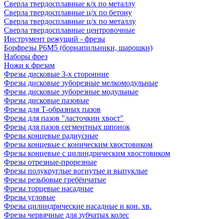
Сверла твердосплавные к/х по металлу
Сверла твердосплавные ц/х по бетону
Сверла твердосплавные ц/х по металлу
Сверла твердосплавные центровочные
Инструмент режущий - фрезы
Борфрезы Р6М5 (борнапильники, шарошки)
Наборы фрез
Ножи к фрезам
Фрезы дисковые 3-х сторонние
Фрезы дисковые зуборезные мелкомодульные
Фрезы дисковые зуборезные модульные
Фрезы дисковые пазовые
Фрезы для Т-образных пазов
Фрезы для пазов "ласточкин хвост"
Фрезы для пазов сегментных шпонок
Фрезы концевые радиусные
Фрезы концевые с коническим хвостовиком
Фрезы концевые с цилиндрическим хвостовиком
Фрезы отрезные-прорезные
Фрезы полукруглые вогнутые и выпуклые
Фрезы резьбовые гребёнчатые
Фрезы торцевые насадные
Фрезы угловые
Фрезы цилиндрические насадные и кон. хв.
Фрезы червячные для зубчатых колес