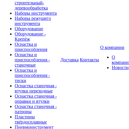
строительный-
деревообработка
Наборы инструмента
Наборы режущего
инструмента
Оборудование
Оборудование -
Крепёж
Оснастка и
О компании
приспособления
Оснастка и
О
приспособления -
Доставка
Контакты
компани
станочные
Новости
Оснастка и
приспособления -
тиски
Оснастка станочная -
втулки переходные
Оснастка станочная -
оправки и втулки
Оснастка станочная -
патроны
Пластины
твёрдосплавные
Пневмоинструмент