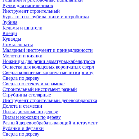
Ручки для напильников
Инструмент строительный
Буры тв. спл. зубила, пики и штробники
Зубила
Кельмы и шпатели
Клещи
Кувалды
Ломы, лопаты
Малярный инструмент и принадлежности
Молотки и киянки
Ножницы для резки арматуры,кабеля,троса
Оснастка для кольцевых корончатых сверл
Сверла кольцевые корончатые по кирпичу
Сверла по дереву
Сверла по стеклу и керамике
Строительный инструмент разный
Струбцины столярные
Инструмент строительный-деревообработка
Долота и стамески
Пилы дисковые по дереву
Пилы и ножовки по дереву
Разный деревообрабатывающий инструмент
Рубанки и фуганки
Сверла по дереву