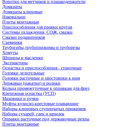
Воротки для метчиков и плашкодержатели
Домкраты
Домкраты клиновые
Наковальни
Плиты монтажные
Приспособления для правки кругов
Системы охлаждения, СОЖ, смазки
Смазки подшипников
Съемники
Трубогибы,трубоприжимы и труборезы
Хомуты
Шприцы и масленки
Экстракторы
Оснастка и приспособления - станочные
Головки делительные
Головки расточные и хвостовики к ним
Державки (накатки) и ролики
Кольца промежуточные к оправкам для фрез
Крепежная оснастка (УСП)
Маховики и ручки
Муфты кулисно-крестовые плавающие
Наборы клиновых ступенчатых прижимов
Наборы сухарей, гаек и шпилек
Оправки расточные под державочные резцы
Плиты монтажные