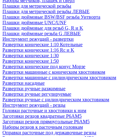
Наборы метчиков, плашек и свёрл
Плашки для метрической резьбы
Плашки для метрической резьбы ЛЕВЫЕ
Плашки дюймовые BSW/BSF резьба Уитворта
Плашки дюймовые UNC/UNF
Плашки дюймовые для резьб G, R и K
Плашки дюймовые резьба G ЛЕВЫЕ
Инструмент режущий - развертки
Развертки конические 1:10 Котельные
Развертки конические 1:16 Rc и K
Развертки конические 1:30
Развертки конические 1:50
Развертки конические под конус Морзе
Развертки машинные с коническим хвостовиком
Развертки машинные с цилиндрическим хвостовиком
Развертки насадные
Развертки ручные разжимные
Развертки ручные регулируемые
Развертки ручные с цилиндрическим хвостовиком
Инструмент режущий - резцы
Головки расточные и хвостовики к ним
Заготовки резцов квадратные Р6АМ5
Заготовки резцов прямоугольные Р6АМ5
Наборы резцов к расточным головкам
Оправки расточные под державочные резцы