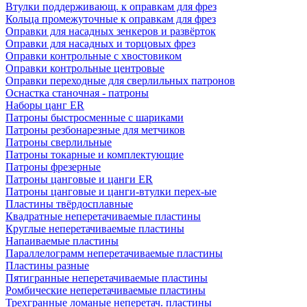
Втулки поддерживающ. к оправкам для фрез
Кольца промежуточные к оправкам для фрез
Оправки для насадных зенкеров и развёрток
Оправки для насадных и торцовых фрез
Оправки контрольные с хвостовиком
Оправки контрольные центровые
Оправки переходные для сверлильных патронов
Оснастка станочная - патроны
Наборы цанг ER
Патроны быстросменные с шариками
Патроны резбонарезные для метчиков
Патроны сверлильные
Патроны токарные и комплектующие
Патроны фрезерные
Патроны цанговые и цанги ER
Патроны цанговые и цанги-втулки перех-ые
Пластины твёрдосплавные
Квадратные неперетачиваемые пластины
Круглые неперетачиваемые пластины
Напаиваемые пластины
Параллелограмм неперетачиваемые пластины
Пластины разные
Пятигранные неперетачиваемые пластины
Ромбические неперетачиваемые пластины
Трехгранные ломаные неперетач. пластины