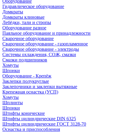
Оборудование
Гидравлическое оборудование
Домкраты
Домкраты клиновые
Лебёдки, тали и стропы
Оборудование разное
Паяльное оборудование и принадлежности
Сварочное оборудование
Сварочное оборудование - газопламенное
Сварочное оборудование - электроды
Системы охлаждения, СОЖ, смазки
Смазки подшипников
Хомуты
Шпонки
Оборудование - Крепёж
Заклепки полукруглые
Заклепочники и заклепки вытяжные
Крепежная оснастка (УСП)
Хомуты
Шплинты
Шпонки
Штифты конические
Штифты цилиндрические DIN 6325
Штифты цилиндрические ГОСТ 3128-70
Оснастка и приспособления