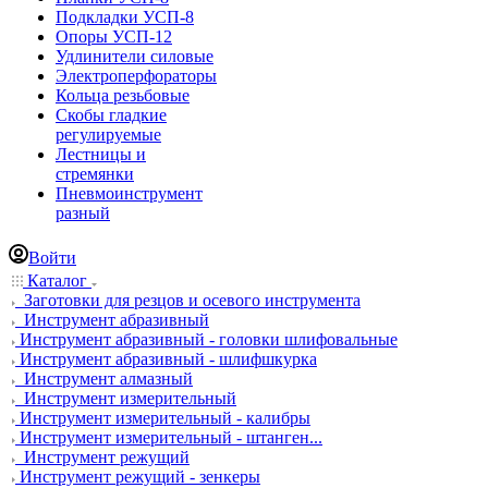
Подкладки УСП-8
Опоры УСП-12
Удлинители силовые
Электроперфораторы
Кольца резьбовые
Скобы гладкие
регулируемые
Лестницы и
стремянки
Пневмоинструмент
разный
Войти
Каталог
Заготовки для резцов и осевого инструмента
Инструмент абразивный
Инструмент абразивный - головки шлифовальные
Инструмент абразивный - шлифшкурка
Инструмент алмазный
Инструмент измерительный
Инструмент измерительный - калибры
Инструмент измерительный - штанген...
Инструмент режущий
Инструмент режущий - зенкеры