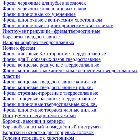
Фрезы червячные для зубьев звездочек
Фрезы червячные для шлицевых валов
Фрезы шпоночные к/х уцененные
Фрезы шпоночные с коническим хвостовиком
Фрезы шпоночные с цилиндрическим хвостовиком
Инструмент режущий - фрезы твердоспл-ные
Борфрезы твердосплавные
Наборы борфрез твердосплавных
Ножи к фрезам
Фрезы дисковые 3-х сторонние твердосплавные
Фрезы для Т-образных пазов твердосплавные
Фрезы концевые радиусные твердосплавные
Фрезы концевые с механическим креплением твердосплавных
пластин
Фрезы концевые твердосплавные конич. хв.
Фрезы концевые твердосплавные цил. хв.
Фрезы отрезные-прорезные твердосплавные
Фрезы торцевые насадные твердосплавные
Фрезы шпоночные твердосплавные кон. хв.
Фрезы шпоночные твердосплавные цил. хв.
Инструмент слесарно-монтажный
Бородки, высечки и кернеры
Взрывобезопасный и омеднённый инструмент
Воротки и оснаcтка для торцевых головок
Головки торцевые с хвостовиком