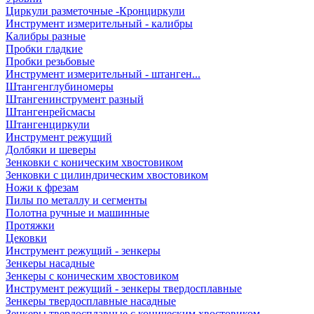
Циркули разметочные -Кронциркули
Инструмент измерительный - калибры
Калибры разные
Пробки гладкие
Пробки резьбовые
Инструмент измерительный - штанген...
Штангенглубиномеры
Штангенинструмент разный
Штангенрейсмасы
Штангенциркули
Инструмент режущий
Долбяки и шеверы
Зенковки с коническим хвостовиком
Зенковки с цилиндрическим хвостовиком
Ножи к фрезам
Пилы по металлу и сегменты
Полотна ручные и машинные
Протяжки
Цековки
Инструмент режущий - зенкеры
Зенкеры насадные
Зенкеры с коническим хвостовиком
Инструмент режущий - зенкеры твердосплавные
Зенкеры твердосплавные насадные
Зенкеры твердосплавные с коническим хвостовиком