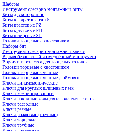
Шаберы
Инструмент слесарно-монтажный-биты
Биты двухсторонние
Биты квадратные тип S
Биты крестовые РZ
Биты крестовые РН
Биты шлицевые SL
Головки торцевые с хвостовиком
Наборы бит
Инструмент слесарно-монтажный-ключи
Взрывобезопасный и омеднённый инструмент
Воротки и оснаcтка для торцевых головок
Головки торцевые с хвостовиком
Головки торцевые сменные
Головки торцевые сменные дюймовые
Ключи динамометрические
Ключи для круглых шлицевых гаек
Ключи комбинированные
Ключи накидные кольцевые коленчатые и пр
Ключи разводные
Ключи разные
Ключи рожковые (гаечные)
Ключи торцевые
Ключи трубные
Ключи уцененные