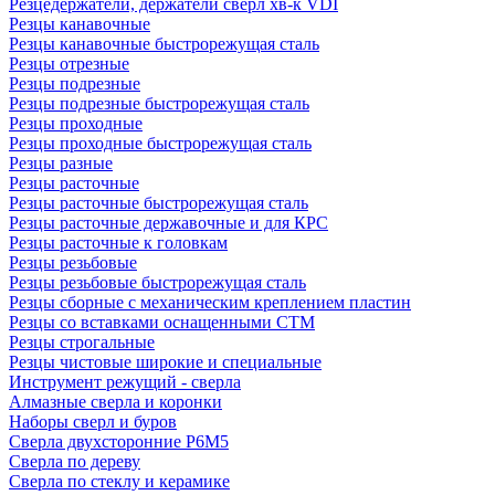
Резцедержатели, держатели сверл хв-к VDI
Резцы канавочные
Резцы канавочные быстрорежущая сталь
Резцы отрезные
Резцы подрезные
Резцы подрезные быстрорежущая сталь
Резцы проходные
Резцы проходные быстрорежущая сталь
Резцы разные
Резцы расточные
Резцы расточные быстрорежущая сталь
Резцы расточные державочные и для КРС
Резцы расточные к головкам
Резцы резьбовые
Резцы резьбовые быстрорежущая сталь
Резцы сборные с механическим креплением пластин
Резцы со вставками оснащенными СТМ
Резцы строгальные
Резцы чистовые широкие и специальные
Инструмент режущий - сверла
Алмазные сверла и коронки
Наборы сверл и буров
Сверла двухсторонние Р6М5
Сверла по дереву
Сверла по стеклу и керамике