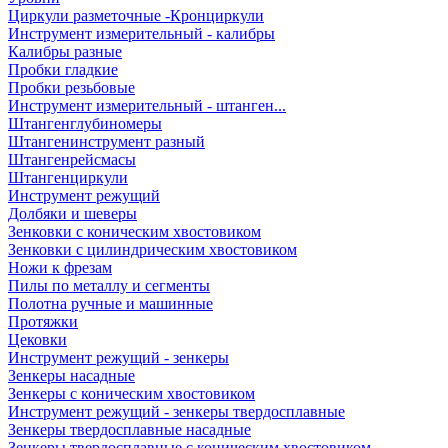
Циркули разметочные -Кронциркули
Инструмент измерительный - калибры
Калибры разные
Пробки гладкие
Пробки резьбовые
Инструмент измерительный - штанген...
Штангенглубиномеры
Штангенинструмент разный
Штангенрейсмасы
Штангенциркули
Инструмент режущий
Долбяки и шеверы
Зенковки с коническим хвостовиком
Зенковки с цилиндрическим хвостовиком
Ножи к фрезам
Пилы по металлу и сегменты
Полотна ручные и машинные
Протяжки
Цековки
Инструмент режущий - зенкеры
Зенкеры насадные
Зенкеры с коническим хвостовиком
Инструмент режущий - зенкеры твердосплавные
Зенкеры твердосплавные насадные
Зенкеры твердосплавные с коническим хвостовиком