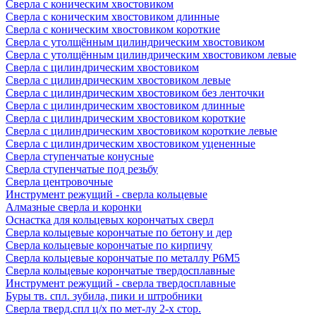
Сверла с коническим хвостовиком
Сверла с коническим хвостовиком длинные
Сверла с коническим хвостовиком короткие
Сверла с утолщённым цилиндрическим хвостовиком
Сверла с утолщённым цилиндрическим хвостовиком левые
Сверла с цилиндрическим хвостовиком
Сверла с цилиндрическим хвостовиком левые
Сверла с цилиндрическим хвостовиком без ленточки
Сверла с цилиндрическим хвостовиком длинные
Сверла с цилиндрическим хвостовиком короткие
Сверла с цилиндрическим хвостовиком короткие левые
Сверла с цилиндрическим хвостовиком уцененные
Сверла ступенчатые конусные
Сверла ступенчатые под резьбу
Сверла центровочные
Инструмент режущий - сверла кольцевые
Алмазные сверла и коронки
Оснастка для кольцевых корончатых сверл
Сверла кольцевые корончатые по бетону и дер
Сверла кольцевые корончатые по кирпичу
Сверла кольцевые корончатые по металлу Р6М5
Сверла кольцевые корончатые твердосплавные
Инструмент режущий - сверла твердосплавные
Буры тв. спл. зубила, пики и штробники
Сверла тверд.спл ц/х по мет-лу 2-х стор.