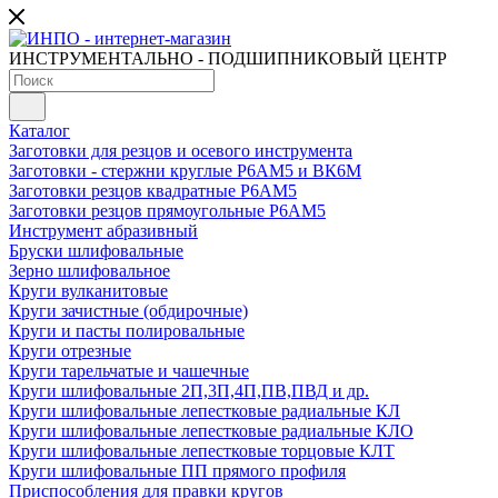
ИНСТРУМЕНТАЛЬНО - ПОДШИПНИКОВЫЙ ЦЕНТР
Каталог
Заготовки для резцов и осевого инструмента
Заготовки - стержни круглые Р6АМ5 и ВК6М
Заготовки резцов квадратные Р6АМ5
Заготовки резцов прямоугольные Р6АМ5
Инструмент абразивный
Бруски шлифовальные
Зерно шлифовальное
Круги вулканитовые
Круги зачистные (обдирочные)
Круги и пасты полировальные
Круги отрезные
Круги тарельчатые и чашечные
Круги шлифовальные 2П,3П,4П,ПВ,ПВД и др.
Круги шлифовальные лепестковые радиальные КЛ
Круги шлифовальные лепестковые радиальные КЛО
Круги шлифовальные лепестковые торцовые КЛТ
Круги шлифовальные ПП прямого профиля
Приспособления для правки кругов