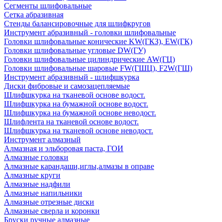
Сегменты шлифовальные
Сетка абразивная
Стенды балансировочные для шлифкругов
Инструмент абразивный - головки шлифовальные
Головки шлифовальные конические KW(ГКЗ), EW(ГК)
Головки шлифовальные угловые DW(ГУ)
Головки шлифовальные цилиндрические AW(ГЦ)
Головки шлифовальные шаровые FW(ГШЦ), F2W(ГШ)
Инструмент абразивный - шлифшкурка
Диски фибровые и самозацепляемые
Шлифшкурка на тканевой основе водост.
Шлифшкурка на бумажной основе водост.
Шлифшкурка на бумажной основе неводост.
Шлифлента на тканевой основе водост.
Шлифшкурка на тканевой основе неводост.
Инструмент алмазный
Алмазная и эльборовая паста, ГОИ
Алмазные головки
Алмазные карандаши,иглы,алмазы в оправе
Алмазные круги
Алмазные надфили
Алмазные напильники
Алмазные отрезные диски
Алмазные сверла и коронки
Бруски ручные алмазные