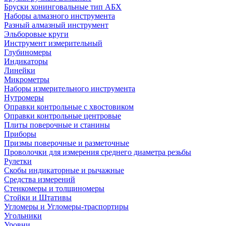
Бруски хонинговальные тип АБХ
Наборы алмазного инструмента
Разный алмазный инструмент
Эльборовые круги
Инструмент измерительный
Глубиномеры
Индикаторы
Линейки
Микрометры
Наборы измерительного инструмента
Нутромеры
Оправки контрольные с хвостовиком
Оправки контрольные центровые
Плиты поверочные и станины
Приборы
Призмы поверочные и разметочные
Проволочки для измерения среднего диаметра резьбы
Рулетки
Скобы индикаторные и рычажные
Средства измерений
Стенкомеры и толщиномеры
Стойки и Штативы
Угломеры и Угломеры-траспортиры
Угольники
Уровни