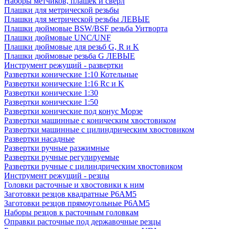
Наборы метчиков, плашек и свёрл
Плашки для метрической резьбы
Плашки для метрической резьбы ЛЕВЫЕ
Плашки дюймовые BSW/BSF резьба Уитворта
Плашки дюймовые UNC/UNF
Плашки дюймовые для резьб G, R и K
Плашки дюймовые резьба G ЛЕВЫЕ
Инструмент режущий - развертки
Развертки конические 1:10 Котельные
Развертки конические 1:16 Rc и K
Развертки конические 1:30
Развертки конические 1:50
Развертки конические под конус Морзе
Развертки машинные с коническим хвостовиком
Развертки машинные с цилиндрическим хвостовиком
Развертки насадные
Развертки ручные разжимные
Развертки ручные регулируемые
Развертки ручные с цилиндрическим хвостовиком
Инструмент режущий - резцы
Головки расточные и хвостовики к ним
Заготовки резцов квадратные Р6АМ5
Заготовки резцов прямоугольные Р6АМ5
Наборы резцов к расточным головкам
Оправки расточные под державочные резцы