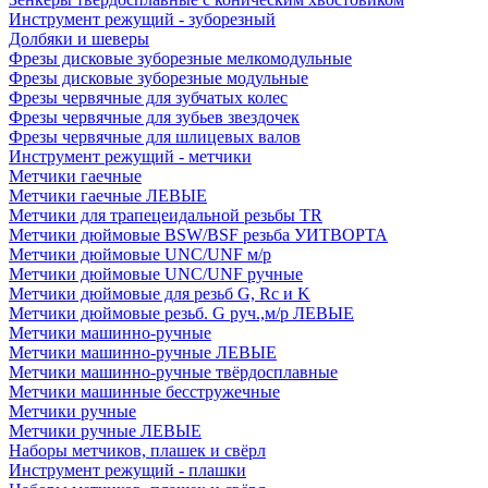
Инструмент режущий - зуборезный
Долбяки и шеверы
Фрезы дисковые зуборезные мелкомодульные
Фрезы дисковые зуборезные модульные
Фрезы червячные для зубчатых колес
Фрезы червячные для зубьев звездочек
Фрезы червячные для шлицевых валов
Инструмент режущий - метчики
Метчики гаечные
Метчики гаечные ЛЕВЫЕ
Метчики для трапецеидальной резьбы TR
Метчики дюймовые BSW/BSF резьба УИТВОРТА
Метчики дюймовые UNC/UNF м/р
Метчики дюймовые UNC/UNF ручные
Метчики дюймовые для резьб G, Rc и K
Метчики дюймовые резьб. G руч.,м/р ЛЕВЫЕ
Метчики машинно-ручные
Метчики машинно-ручные ЛЕВЫЕ
Метчики машинно-ручные твёрдосплавные
Метчики машинные бесстружечные
Метчики ручные
Метчики ручные ЛЕВЫЕ
Наборы метчиков, плашек и свёрл
Инструмент режущий - плашки