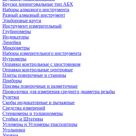
Бруски хонинговальные тип АБХ
Наборы алмазного инструмента
Разный алмазный инструмент
Эльборовые круги
Инструмент измерительный
Глубиномеры
Индикаторы
Линейки
Микрометры
Наборы измерительного инструмента
Нутромеры
Оправки контрольные с хвостовиком
Оправки контрольные центровые
Плиты поверочные и станины
Приборы
Призмы поверочные и разметочные
Проволочки для измерения среднего диаметра резьбы
Рулетки
Скобы индикаторные и рычажные
Средства измерений
Стенкомеры и толщиномеры
Стойки и Штативы
Угломеры и Угломеры-траспортиры
Угольники
Уровни