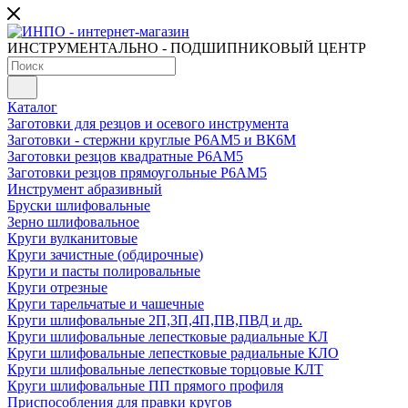
ИНСТРУМЕНТАЛЬНО - ПОДШИПНИКОВЫЙ ЦЕНТР
Каталог
Заготовки для резцов и осевого инструмента
Заготовки - стержни круглые Р6АМ5 и ВК6М
Заготовки резцов квадратные Р6АМ5
Заготовки резцов прямоугольные Р6АМ5
Инструмент абразивный
Бруски шлифовальные
Зерно шлифовальное
Круги вулканитовые
Круги зачистные (обдирочные)
Круги и пасты полировальные
Круги отрезные
Круги тарельчатые и чашечные
Круги шлифовальные 2П,3П,4П,ПВ,ПВД и др.
Круги шлифовальные лепестковые радиальные КЛ
Круги шлифовальные лепестковые радиальные КЛО
Круги шлифовальные лепестковые торцовые КЛТ
Круги шлифовальные ПП прямого профиля
Приспособления для правки кругов