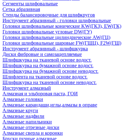
Сегменты шлифовальные
Сетка абразивная
Стенды балансировочные для шлифкругов
Инструмент абразивный - головки шлифовальные
Головки шлифовальные конические KW(ГКЗ), EW(ГК)
Головки шлифовальные угловые DW(ГУ)
Головки шлифовальные цилиндрические AW(ГЦ)
Головки шлифовальные шаровые FW(ГШЦ), F2W(ГШ)
Инструмент абразивный - шлифшкурка
Диски фибровые и самозацепляемые
Шлифшкурка на тканевой основе водост.
Шлифшкурка на бумажной основе водост.
Шлифшкурка на бумажной основе неводост.
Шлифлента на тканевой основе водост.
Шлифшкурка на тканевой основе неводост.
Инструмент алмазный
Алмазная и эльборовая паста, ГОИ
Алмазные головки
Алмазные карандаши,иглы,алмазы в оправе
Алмазные круги
Алмазные надфили
Алмазные напильники
Алмазные отрезные диски
Алмазные сверла и коронки
Бруски ручные алмазные