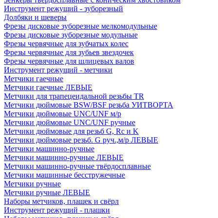
Инструмент режущий - зуборезный
Долбяки и шеверы
Фрезы дисковые зуборезные мелкомодульные
Фрезы дисковые зуборезные модульные
Фрезы червячные для зубчатых колес
Фрезы червячные для зубьев звездочек
Фрезы червячные для шлицевых валов
Инструмент режущий - метчики
Метчики гаечные
Метчики гаечные ЛЕВЫЕ
Метчики для трапецеидальной резьбы TR
Метчики дюймовые BSW/BSF резьба УИТВОРТА
Метчики дюймовые UNC/UNF м/р
Метчики дюймовые UNC/UNF ручные
Метчики дюймовые для резьб G, Rc и K
Метчики дюймовые резьб. G руч.,м/р ЛЕВЫЕ
Метчики машинно-ручные
Метчики машинно-ручные ЛЕВЫЕ
Метчики машинно-ручные твёрдосплавные
Метчики машинные бесстружечные
Метчики ручные
Метчики ручные ЛЕВЫЕ
Наборы метчиков, плашек и свёрл
Инструмент режущий - плашки