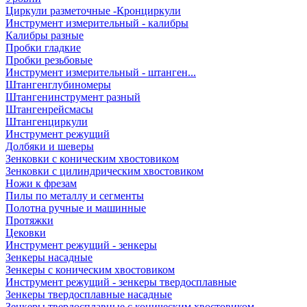
Циркули разметочные -Кронциркули
Инструмент измерительный - калибры
Калибры разные
Пробки гладкие
Пробки резьбовые
Инструмент измерительный - штанген...
Штангенглубиномеры
Штангенинструмент разный
Штангенрейсмасы
Штангенциркули
Инструмент режущий
Долбяки и шеверы
Зенковки с коническим хвостовиком
Зенковки с цилиндрическим хвостовиком
Ножи к фрезам
Пилы по металлу и сегменты
Полотна ручные и машинные
Протяжки
Цековки
Инструмент режущий - зенкеры
Зенкеры насадные
Зенкеры с коническим хвостовиком
Инструмент режущий - зенкеры твердосплавные
Зенкеры твердосплавные насадные
Зенкеры твердосплавные с коническим хвостовиком