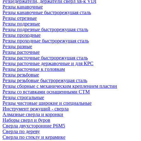
Резцедержатели, держатели сверл хв-к VDI
Резцы канавочные
Резцы канавочные быстрорежущая сталь
Резцы отрезные
Резцы подрезные
Резцы подрезные быстрорежущая сталь
Резцы проходные
Резцы проходные быстрорежущая сталь
Резцы разные
Резцы расточные
Резцы расточные быстрорежущая сталь
Резцы расточные державочные и для КРС
Резцы расточные к головкам
Резцы резьбовые
Резцы резьбовые быстрорежущая сталь
Резцы сборные с механическим креплением пластин
Резцы со вставками оснащенными СТМ
Резцы строгальные
Резцы чистовые широкие и специальные
Инструмент режущий - сверла
Алмазные сверла и коронки
Наборы сверл и буров
Сверла двухсторонние Р6М5
Сверла по дереву
Сверла по стеклу и керамике