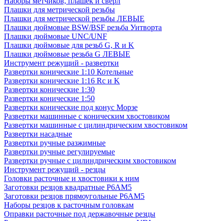
Наборы метчиков, плашек и свёрл
Плашки для метрической резьбы
Плашки для метрической резьбы ЛЕВЫЕ
Плашки дюймовые BSW/BSF резьба Уитворта
Плашки дюймовые UNC/UNF
Плашки дюймовые для резьб G, R и K
Плашки дюймовые резьба G ЛЕВЫЕ
Инструмент режущий - развертки
Развертки конические 1:10 Котельные
Развертки конические 1:16 Rc и K
Развертки конические 1:30
Развертки конические 1:50
Развертки конические под конус Морзе
Развертки машинные с коническим хвостовиком
Развертки машинные с цилиндрическим хвостовиком
Развертки насадные
Развертки ручные разжимные
Развертки ручные регулируемые
Развертки ручные с цилиндрическим хвостовиком
Инструмент режущий - резцы
Головки расточные и хвостовики к ним
Заготовки резцов квадратные Р6АМ5
Заготовки резцов прямоугольные Р6АМ5
Наборы резцов к расточным головкам
Оправки расточные под державочные резцы