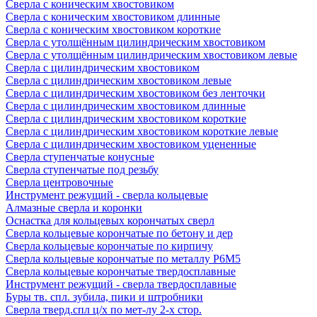
Сверла с коническим хвостовиком
Сверла с коническим хвостовиком длинные
Сверла с коническим хвостовиком короткие
Сверла с утолщённым цилиндрическим хвостовиком
Сверла с утолщённым цилиндрическим хвостовиком левые
Сверла с цилиндрическим хвостовиком
Сверла с цилиндрическим хвостовиком левые
Сверла с цилиндрическим хвостовиком без ленточки
Сверла с цилиндрическим хвостовиком длинные
Сверла с цилиндрическим хвостовиком короткие
Сверла с цилиндрическим хвостовиком короткие левые
Сверла с цилиндрическим хвостовиком уцененные
Сверла ступенчатые конусные
Сверла ступенчатые под резьбу
Сверла центровочные
Инструмент режущий - сверла кольцевые
Алмазные сверла и коронки
Оснастка для кольцевых корончатых сверл
Сверла кольцевые корончатые по бетону и дер
Сверла кольцевые корончатые по кирпичу
Сверла кольцевые корончатые по металлу Р6М5
Сверла кольцевые корончатые твердосплавные
Инструмент режущий - сверла твердосплавные
Буры тв. спл. зубила, пики и штробники
Сверла тверд.спл ц/х по мет-лу 2-х стор.