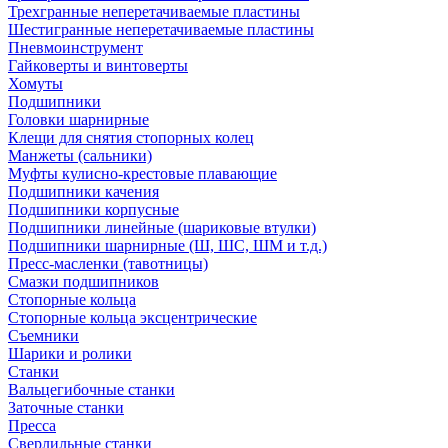
Трехгранные неперетачиваемые пластины
Шестигранные неперетачиваемые пластины
Пневмоинструмент
Гайковерты и винтоверты
Хомуты
Подшипники
Головки шарнирные
Клещи для снятия стопорных колец
Манжеты (сальники)
Муфты кулисно-крестовые плавающие
Подшипники качения
Подшипники корпусные
Подшипники линейные (шариковые втулки)
Подшипники шарнирные (Ш, ШС, ШМ и т.д.)
Пресс-масленки (тавотницы)
Смазки подшипников
Стопорные кольца
Стопорные кольца эксцентрические
Съемники
Шарики и ролики
Станки
Вальцегибочные станки
Заточные станки
Пресса
Сверлильные станки