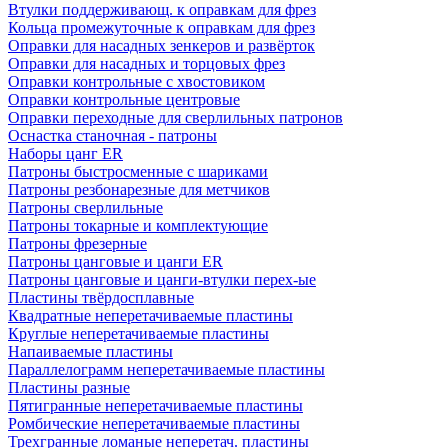
Втулки поддерживающ. к оправкам для фрез
Кольца промежуточные к оправкам для фрез
Оправки для насадных зенкеров и развёрток
Оправки для насадных и торцовых фрез
Оправки контрольные с хвостовиком
Оправки контрольные центровые
Оправки переходные для сверлильных патронов
Оснастка станочная - патроны
Наборы цанг ER
Патроны быстросменные с шариками
Патроны резбонарезные для метчиков
Патроны сверлильные
Патроны токарные и комплектующие
Патроны фрезерные
Патроны цанговые и цанги ER
Патроны цанговые и цанги-втулки перех-ые
Пластины твёрдосплавные
Квадратные неперетачиваемые пластины
Круглые неперетачиваемые пластины
Напаиваемые пластины
Параллелограмм неперетачиваемые пластины
Пластины разные
Пятигранные неперетачиваемые пластины
Ромбические неперетачиваемые пластины
Трехгранные ломаные неперетач. пластины