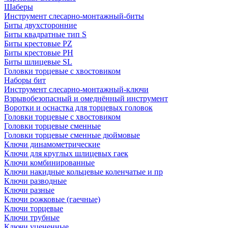
Шаберы
Инструмент слесарно-монтажный-биты
Биты двухсторонние
Биты квадратные тип S
Биты крестовые РZ
Биты крестовые РН
Биты шлицевые SL
Головки торцевые с хвостовиком
Наборы бит
Инструмент слесарно-монтажный-ключи
Взрывобезопасный и омеднённый инструмент
Воротки и оснаcтка для торцевых головок
Головки торцевые с хвостовиком
Головки торцевые сменные
Головки торцевые сменные дюймовые
Ключи динамометрические
Ключи для круглых шлицевых гаек
Ключи комбинированные
Ключи накидные кольцевые коленчатые и пр
Ключи разводные
Ключи разные
Ключи рожковые (гаечные)
Ключи торцевые
Ключи трубные
Ключи уцененные