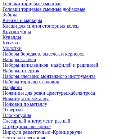
Головки торцевые сменные
Головки торцевые сменные дюймовые
Зубила
Клейма и маркеры
Клещи для снятия стопорных колец
Круглогубцы
Кувалды
Кусачки
Молотки
Наборы бородков, высечек и кернеров
Наборы ключей
Наборы напильников, надфилей и рашпилей
Наборы отверток
Наборы слесарно-монтажного инструмента
Наборы торцевых головок
Надфили
Ножницы для резки арматуры,кабеля,троса
Ножницы по металлу
Ножовки по металлу
Отвертки
Плоскогубцы
Слесарный инструмент, разный
Струбцины слесарные
Циркули разметочные -Кронциркули
Чертилки слесарные