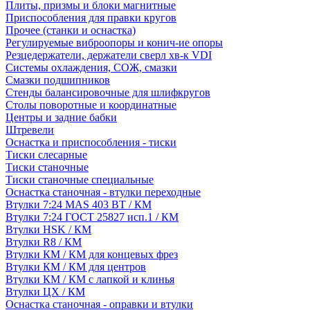
Плиты, призмы и блоки магнитные
Приспособления для правки кругов
Прочее (станки и оснастка)
Регулируемые виброопоры и конич-ие опоры
Резцедержатели, держатели сверл хв-к VDI
Системы охлаждения, СОЖ, смазки
Смазки подшипников
Стенды балансировочные для шлифкругов
Столы поворотные и координатные
Центры и задние бабки
Штревели
Оснастка и приспособления - тиски
Тиски слесарные
Тиски станочные
Тиски станочные специальные
Оснастка станочная - втулки переходные
Втулки 7:24 MAS 403 BT / КМ
Втулки 7:24 ГОСТ 25827 исп.1 / КМ
Втулки HSK / КМ
Втулки R8 / КМ
Втулки КМ / КМ для концевых фрез
Втулки КМ / КМ для центров
Втулки КМ / КМ с лапкой и клинья
Втулки ЦХ / КМ
Оснастка станочная - оправки и втулки