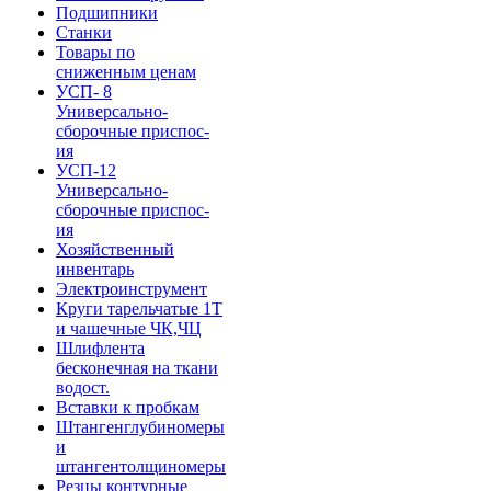
Подшипники
Станки
Товары по
сниженным ценам
УСП- 8
Универсально-
сборочные приспос-
ия
УСП-12
Универсально-
сборочные приспос-
ия
Хозяйственный
инвентарь
Электроинструмент
Круги тарельчатые 1Т
и чашечные ЧК,ЧЦ
Шлифлента
бесконечная на ткани
водост.
Вставки к пробкам
Штангенглубиномеры
и
штангентолщиномеры
Резцы контурные