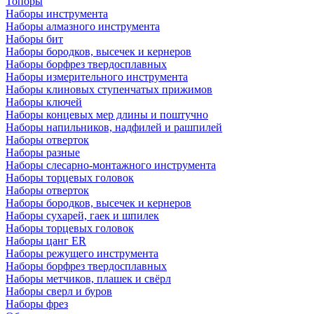
Топоры
Наборы инструмента
Наборы алмазного инструмента
Наборы бит
Наборы бородков, высечек и кернеров
Наборы борфрез твердосплавных
Наборы измерительного инструмента
Наборы клиновых ступенчатых прижимов
Наборы ключей
Наборы концевых мер длины и поштучно
Наборы напильников, надфилей и рашпилей
Наборы отверток
Наборы разные
Наборы слесарно-монтажного инструмента
Наборы торцевых головок
Наборы отверток
Наборы бородков, высечек и кернеров
Наборы сухарей, гаек и шпилек
Наборы торцевых головок
Наборы цанг ER
Наборы режущего инструмента
Наборы борфрез твердосплавных
Наборы метчиков, плашек и свёрл
Наборы сверл и буров
Наборы фрез