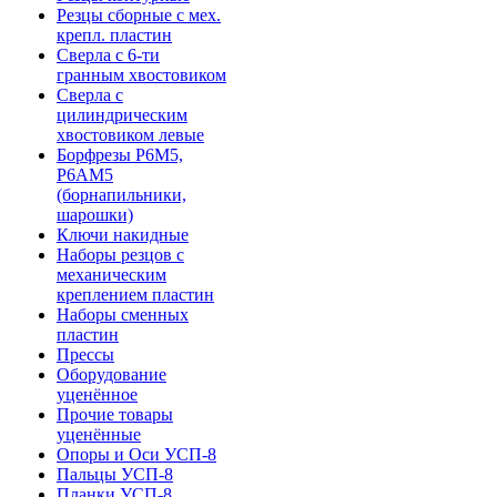
Резцы сборные с мех.
крепл. пластин
Сверла с 6-ти
гранным хвостовиком
Сверла с
цилиндрическим
хвостовиком левые
Борфрезы Р6М5,
Р6АМ5
(борнапильники,
шарошки)
Ключи накидные
Наборы резцов с
механическим
креплением пластин
Наборы сменных
пластин
Прессы
Оборудование
уценённое
Прочие товары
уценённые
Опоры и Оси УСП-8
Пальцы УСП-8
Планки УСП-8