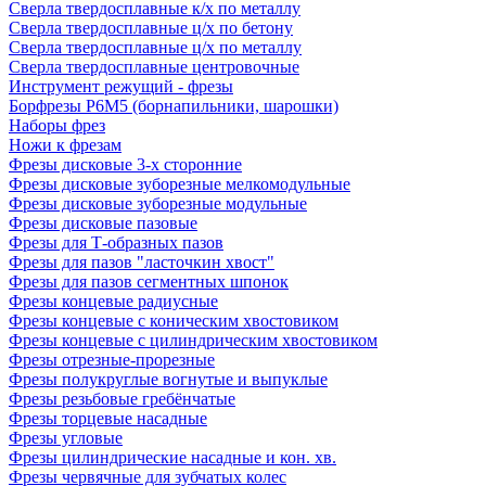
Сверла твердосплавные к/х по металлу
Сверла твердосплавные ц/х по бетону
Сверла твердосплавные ц/х по металлу
Сверла твердосплавные центровочные
Инструмент режущий - фрезы
Борфрезы Р6М5 (борнапильники, шарошки)
Наборы фрез
Ножи к фрезам
Фрезы дисковые 3-х сторонние
Фрезы дисковые зуборезные мелкомодульные
Фрезы дисковые зуборезные модульные
Фрезы дисковые пазовые
Фрезы для Т-образных пазов
Фрезы для пазов "ласточкин хвост"
Фрезы для пазов сегментных шпонок
Фрезы концевые радиусные
Фрезы концевые с коническим хвостовиком
Фрезы концевые с цилиндрическим хвостовиком
Фрезы отрезные-прорезные
Фрезы полукруглые вогнутые и выпуклые
Фрезы резьбовые гребёнчатые
Фрезы торцевые насадные
Фрезы угловые
Фрезы цилиндрические насадные и кон. хв.
Фрезы червячные для зубчатых колес