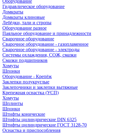
Оборудование
Гидравлическое оборудование
Домкраты
Домкраты клиновые
Лебёдки, тали и стропы
Оборудование разное
Паяльное оборудование и принадлежности
Сварочное оборудование
Сварочное оборудование - газопламенное
Сварочное оборудование - электроды
Системы охлаждения, СОЖ, смазки
Смазки подшипников
Хомуты
Шпонки
Оборудование - Крепёж
Заклепки полукруглые
Заклепочники и заклепки вытяжные
Крепежная оснастка (УСП)
Хомуты
Шплинты
Шпонки
Штифты конические
Штифты цилиндрические DIN 6325
Штифты цилиндрические ГОСТ 3128-70
Оснастка и приспособления