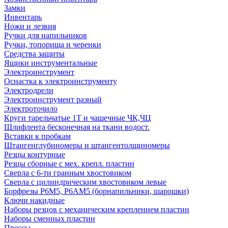
Замки
Инвентарь
Ножи и лезвия
Ручки для напильников
Ручки, топорища и черенки
Средства защиты
Ящики инструментальные
Электроинструмент
Оснастка к электроинструменту
Электродрели
Электроинструмент разный
Электроточило
Круги тарельчатые 1Т и чашечные ЧК,ЧЦ
Шлифлента бесконечная на ткани водост.
Вставки к пробкам
Штангенглубиномеры и штангентолщиномеры
Резцы контурные
Резцы сборные с мех. крепл. пластин
Сверла с 6-ти гранным хвостовиком
Сверла с цилиндрическим хвостовиком левые
Борфрезы Р6М5, Р6АМ5 (борнапильники, шарошки)
Ключи накидные
Наборы резцов с механическим креплением пластин
Наборы сменных пластин
Прессы