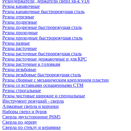
Резцедержатели, держатели сверл хв-к VDI
Резцы канавочные
Резцы канавочные быстрорежущая сталь
Резцы отрезные
Резцы подрезные
Резцы подрезные быстрорежущая сталь
Резцы проходные
Резцы проходные быстрорежущая сталь
Резцы разные
Резцы расточные
Резцы расточные быстрорежущая сталь
Резцы расточные державочные и для КРС
Резцы расточные к головкам
Резцы резьбовые
Резцы резьбовые быстрорежущая сталь
Резцы сборные с механическим креплением пластин
Резцы со вставками оснащенными СТМ
Резцы строгальные
Резцы чистовые широкие и специальные
Инструмент режущий - сверла
Алмазные сверла и коронки
Наборы сверл и буров
Сверла двухсторонние Р6М5
Сверла по дереву
Сверла по стеклу и керамике