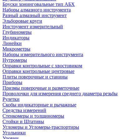
Бруски хонинговальные тип АБХ
Наборы алмазного инструмента
Разный алмазный инструмент
Эльборовые круги
Инструмент измерительный
Глубиномеры
Индикаторы
Линейки
Микрометры
Наборы измерительного инструмента
Нутромеры
Оправки контрольные с хвостовиком
Оправки контрольные центровые
Плиты поверочные и станины
Приборы
Призмы поверочные и разметочные
Проволочки для измерения среднего диаметра резьбы
Рулетки
Скобы индикаторные и рычажные
Средства измерений
Стенкомеры и толщиномеры
Стойки и Штативы
Угломеры и Угломеры-траспортиры
Угольники
Уровни