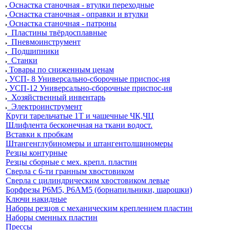
Оснастка станочная - втулки переходные
Оснастка станочная - оправки и втулки
Оснастка станочная - патроны
Пластины твёрдосплавные
Пневмоинструмент
Подшипники
Станки
Товары по сниженным ценам
УСП- 8 Универсально-сборочные приспос-ия
УСП-12 Универсально-сборочные приспос-ия
Хозяйственный инвентарь
Электроинструмент
Круги тарельчатые 1Т и чашечные ЧК,ЧЦ
Шлифлента бесконечная на ткани водост.
Вставки к пробкам
Штангенглубиномеры и штангентолщиномеры
Резцы контурные
Резцы сборные с мех. крепл. пластин
Сверла с 6-ти гранным хвостовиком
Сверла с цилиндрическим хвостовиком левые
Борфрезы Р6М5, Р6АМ5 (борнапильники, шарошки)
Ключи накидные
Наборы резцов с механическим креплением пластин
Наборы сменных пластин
Прессы