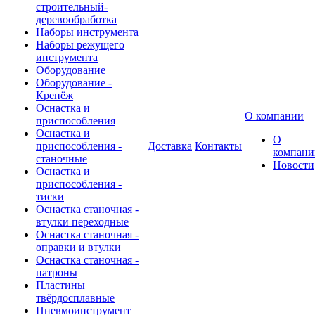
строительный-
деревообработка
Наборы инструмента
Наборы режущего
инструмента
Оборудование
Оборудование -
Крепёж
Оснастка и
О компании
приспособления
Оснастка и
О
приспособления -
Доставка
Контакты
компани
станочные
Новости
Оснастка и
приспособления -
тиски
Оснастка станочная -
втулки переходные
Оснастка станочная -
оправки и втулки
Оснастка станочная -
патроны
Пластины
твёрдосплавные
Пневмоинструмент