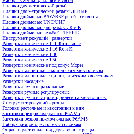
Наборы метчиков, плашек и свёрл
Плашки для метрической резьбы
Плашки для метрической резьбы ЛЕВЫЕ
Плашки дюймовые BSW/BSF резьба Уитворта
Плашки дюймовые UNC/UNF
Плашки дюймовые для резьб G, R и K
Плашки дюймовые резьба G ЛЕВЫЕ
Инструмент режущий - развертки
Развертки конические 1:10 Котельные
Развертки конические 1:16 Rc и K
Развертки конические 1:30
Развертки конические 1:50
Развертки конические под конус Морзе
Развертки машинные с коническим хвостовиком
Развертки машинные с цилиндрическим хвостовиком
Развертки насадные
Развертки ручные разжимные
Развертки ручные регулируемые
Развертки ручные с цилиндрическим хвостовиком
Инструмент режущий - резцы
Головки расточные и хвостовики к ним
Заготовки резцов квадратные Р6АМ5
Заготовки резцов прямоугольные Р6АМ5
Наборы резцов к расточным головкам
Оправки расточные под державочные резцы