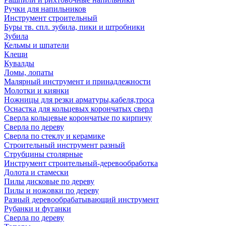
Ручки для напильников
Инструмент строительный
Буры тв. спл. зубила, пики и штробники
Зубила
Кельмы и шпатели
Клещи
Кувалды
Ломы, лопаты
Малярный инструмент и принадлежности
Молотки и киянки
Ножницы для резки арматуры,кабеля,троса
Оснастка для кольцевых корончатых сверл
Сверла кольцевые корончатые по кирпичу
Сверла по дереву
Сверла по стеклу и керамике
Строительный инструмент разный
Струбцины столярные
Инструмент строительный-деревообработка
Долота и стамески
Пилы дисковые по дереву
Пилы и ножовки по дереву
Разный деревообрабатывающий инструмент
Рубанки и фуганки
Сверла по дереву