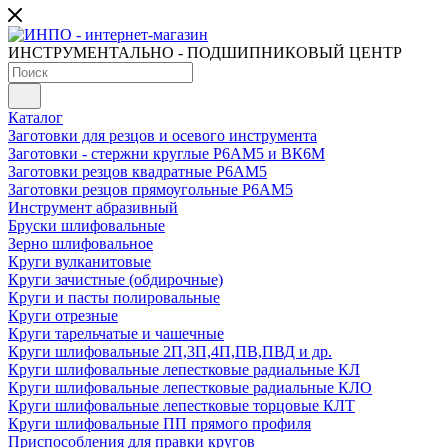
ИНСТРУМЕНТАЛЬНО - ПОДШИПНИКОВЫЙ ЦЕНТР
Каталог
Заготовки для резцов и осевого инструмента
Заготовки - стержни круглые Р6АМ5 и ВК6М
Заготовки резцов квадратные Р6АМ5
Заготовки резцов прямоугольные Р6АМ5
Инструмент абразивный
Бруски шлифовальные
Зерно шлифовальное
Круги вулканитовые
Круги зачистные (обдирочные)
Круги и пасты полировальные
Круги отрезные
Круги тарельчатые и чашечные
Круги шлифовальные 2П,3П,4П,ПВ,ПВД и др.
Круги шлифовальные лепестковые радиальные КЛ
Круги шлифовальные лепестковые радиальные КЛО
Круги шлифовальные лепестковые торцовые КЛТ
Круги шлифовальные ПП прямого профиля
Приспособления для правки кругов