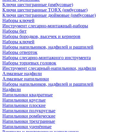
Ключи шестигранные (имбусовые)
Ключи шестигранные TORX (имбусовые)
Ключи шестигранные дюймовые (имбусовые)
Наборы ключей
Инструмент слесарно-монтажный-наборы
Наборы бит
Наборы бородков, высечек и кернеров
Наборы ключей
Наборы напильников, надфилей и рашпилей
Наборы отверток
Наборы слесарно-монтажного инструмента
Наборы торцевых головок
Инструмент слесарный-напильники, надфили
Алмазные надфили
Алмазные напильники
Наборы напильников, надфилей и рашпилей
Надфили
Напильники квадратные
Напильники круглые
Напильники плоские
Напильники полукруглые
Напильники ромбические
Напильники трехгранные
Напильники уценённые
Рашпили и рихтовочные напильники