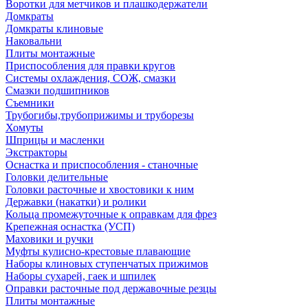
Воротки для метчиков и плашкодержатели
Домкраты
Домкраты клиновые
Наковальни
Плиты монтажные
Приспособления для правки кругов
Системы охлаждения, СОЖ, смазки
Смазки подшипников
Съемники
Трубогибы,трубоприжимы и труборезы
Хомуты
Шприцы и масленки
Экстракторы
Оснастка и приспособления - станочные
Головки делительные
Головки расточные и хвостовики к ним
Державки (накатки) и ролики
Кольца промежуточные к оправкам для фрез
Крепежная оснастка (УСП)
Маховики и ручки
Муфты кулисно-крестовые плавающие
Наборы клиновых ступенчатых прижимов
Наборы сухарей, гаек и шпилек
Оправки расточные под державочные резцы
Плиты монтажные