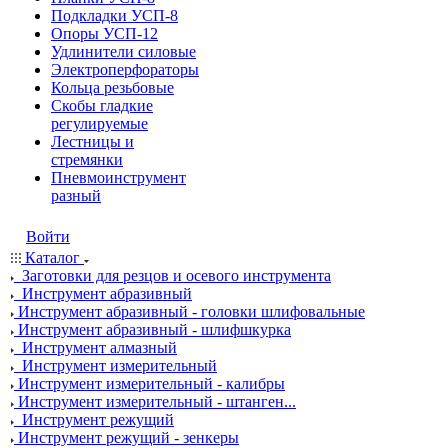
Подкладки УСП-8
Опоры УСП-12
Удлинители силовые
Электроперфораторы
Кольца резьбовые
Скобы гладкие
регулируемые
Лестницы и
стремянки
Пневмоинструмент
разный
Войти
Каталог
Заготовки для резцов и осевого инструмента
Инструмент абразивный
Инструмент абразивный - головки шлифовальные
Инструмент абразивный - шлифшкурка
Инструмент алмазный
Инструмент измерительный
Инструмент измерительный - калибры
Инструмент измерительный - штанген...
Инструмент режущий
Инструмент режущий - зенкеры