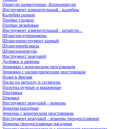
Циркули разметочные -Кронциркули
Инструмент измерительный - калибры
Калибры разные
Пробки гладкие
Пробки резьбовые
Инструмент измерительный - штанген...
Штангенглубиномеры
Штангенинструмент разный
Штангенрейсмасы
Штангенциркули
Инструмент режущий
Долбяки и шеверы
Зенковки с коническим хвостовиком
Зенковки с цилиндрическим хвостовиком
Ножи к фрезам
Пилы по металлу и сегменты
Полотна ручные и машинные
Протяжки
Цековки
Инструмент режущий - зенкеры
Зенкеры насадные
Зенкеры с коническим хвостовиком
Инструмент режущий - зенкеры твердосплавные
Зенкеры твердосплавные насадные
Зенкеры твердосплавные с коническим хвостовиком