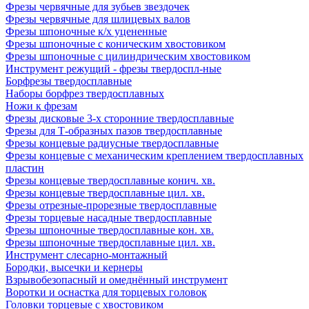
Фрезы червячные для зубьев звездочек
Фрезы червячные для шлицевых валов
Фрезы шпоночные к/х уцененные
Фрезы шпоночные с коническим хвостовиком
Фрезы шпоночные с цилиндрическим хвостовиком
Инструмент режущий - фрезы твердоспл-ные
Борфрезы твердосплавные
Наборы борфрез твердосплавных
Ножи к фрезам
Фрезы дисковые 3-х сторонние твердосплавные
Фрезы для Т-образных пазов твердосплавные
Фрезы концевые радиусные твердосплавные
Фрезы концевые с механическим креплением твердосплавных
пластин
Фрезы концевые твердосплавные конич. хв.
Фрезы концевые твердосплавные цил. хв.
Фрезы отрезные-прорезные твердосплавные
Фрезы торцевые насадные твердосплавные
Фрезы шпоночные твердосплавные кон. хв.
Фрезы шпоночные твердосплавные цил. хв.
Инструмент слесарно-монтажный
Бородки, высечки и кернеры
Взрывобезопасный и омеднённый инструмент
Воротки и оснаcтка для торцевых головок
Головки торцевые с хвостовиком