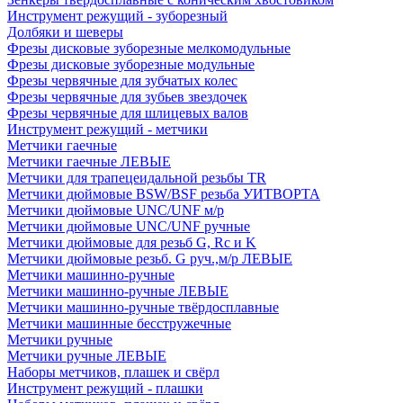
Инструмент режущий - зуборезный
Долбяки и шеверы
Фрезы дисковые зуборезные мелкомодульные
Фрезы дисковые зуборезные модульные
Фрезы червячные для зубчатых колес
Фрезы червячные для зубьев звездочек
Фрезы червячные для шлицевых валов
Инструмент режущий - метчики
Метчики гаечные
Метчики гаечные ЛЕВЫЕ
Метчики для трапецеидальной резьбы TR
Метчики дюймовые BSW/BSF резьба УИТВОРТА
Метчики дюймовые UNC/UNF м/р
Метчики дюймовые UNC/UNF ручные
Метчики дюймовые для резьб G, Rc и K
Метчики дюймовые резьб. G руч.,м/р ЛЕВЫЕ
Метчики машинно-ручные
Метчики машинно-ручные ЛЕВЫЕ
Метчики машинно-ручные твёрдосплавные
Метчики машинные бесстружечные
Метчики ручные
Метчики ручные ЛЕВЫЕ
Наборы метчиков, плашек и свёрл
Инструмент режущий - плашки